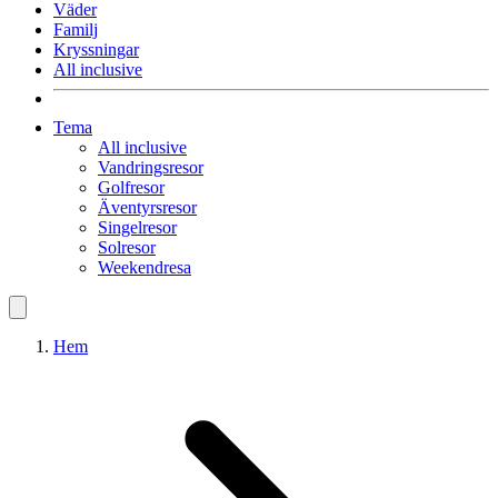
Väder
Familj
Kryssningar
All inclusive
Tema
All inclusive
Vandringsresor
Golfresor
Äventyrsresor
Singelresor
Solresor
Weekendresa
Hem