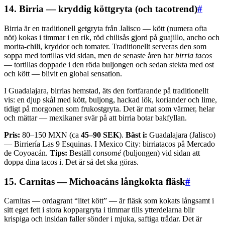
14. Birria — kryddig köttgryta (och tacotrend)
#
Birria är en traditionell getgryta från Jalisco — kött (numera ofta
nöt) kokas i timmar i en rik, röd chilisås gjord på guajillo, ancho och
morita-chili, kryddor och tomater. Traditionellt serveras den som
soppa med tortillas vid sidan, men de senaste åren har
birria tacos
— tortillas doppade i den röda buljongen och sedan stekta med ost
och kött — blivit en global sensation.
I Guadalajara, birrias hemstad, äts den fortfarande på traditionellt
vis: en djup skål med kött, buljong, hackad lök, koriander och lime,
tidigt på morgonen som frukostgryta. Det är mat som värmer, helar
och mättar — mexikaner svär på att birria botar bakfyllan.
Pris:
80–150 MXN (ca
45–90 SEK
).
Bäst i:
Guadalajara (Jalisco)
— Birriería Las 9 Esquinas. I Mexico City: birriatacos på Mercado
de Coyoacán.
Tips:
Beställ
consomé
(buljongen) vid sidan att
doppa dina tacos i. Det är så det ska göras.
15. Carnitas — Michoacáns långkokta fläsk
#
Carnitas — ordagrant “litet kött” — är fläsk som kokats långsamt i
sitt eget fett i stora koppargryta i timmar tills ytterdelarna blir
krispiga och insidan faller sönder i mjuka, saftiga trådar. Det är