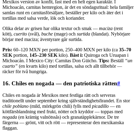
Mexikos version av konfit, fast med en helt egen karaktär. I
Michoacán, carnitas hemregion, är det en söndagsritual: hela familjer
samlas runt en carnitasförsäljare, beställer per kilo och äter det i
tortillas med salsa verde, lök och koriander.
Olika delar av grisen har olika textur och smak —
maciza
(rent
kött),
cuerito
(svål),
buche
(mage) och
surtida
(blandat). Nybörjare
börjar med maciza; äventyrare går surtida.
Pris:
60–120 MXN per portion, 250–400 MXN per kilo (ca
35–70
SEK
portion,
145–230 SEK
kilo).
Bäst i:
Quiroga och Uruapan i
Michoacán. I Mexico City: Carnitas Don Güicho.
Tips:
Beställ
“un
cuarto”
(en kvarts kilo) med tortillas, salsa och allt tillbehör —
räcker för två hungriga.
16. Chiles en nogada — den patriotiska rätten
#
Chiles en nogada är Mexikos mest festliga rätt och serveras
traditionellt under september kring självständighetsfirandet. En stor
chile poblano
(mild, mörkgrön chili) fylls med
picadillo
— en
köttfärsblandning med frukt, nötter och kryddor — toppas med
nogada
(en krämig valnötssås) och granatäpplekärnor. De tre
färgerna — grönt, vitt och rött — representerar den mexikanska
flaggan.