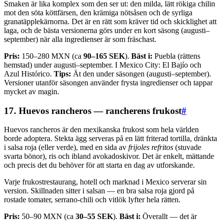
Smaken är lika komplex som den ser ut: den milda, lätt rökiga chilin
mot den söta köttfärsen, den krämiga nötsåsen och de syrliga
granatäpplekärnorna. Det är en rätt som kräver tid och skicklighet att
laga, och de bästa versionerna görs under en kort säsong (augusti–
september) när alla ingredienser är som fräschast.
Pris:
150–280 MXN (ca
90–165 SEK
).
Bäst i:
Puebla (rättens
hemstad) under augusti–september. I Mexico City: El Bajío och
Azul Histórico.
Tips:
Ät den under säsongen (augusti–september).
Versioner utanför säsongen använder frysta ingredienser och tappar
mycket av magin.
17. Huevos rancheros — rancherens frukost
#
Huevos rancheros är den mexikanska frukost som hela världen
borde adoptera. Stekta ägg serveras på en lätt friterad tortilla, dränkta
i salsa roja (eller verde), med en sida av
frijoles refritos
(stuvade
svarta bönor), ris och ibland avokadoskivor. Det är enkelt, mättande
och precis det du behöver för att starta en dag av utforskande.
Varje frukostrestaurang, hotell och marknad i Mexico serverar sin
version. Skillnaden sitter i salsan — en bra salsa roja gjord på
rostade tomater, serrano-chili och vitlök lyfter hela rätten.
Pris:
50–90 MXN (ca
30–55 SEK
).
Bäst i:
Överallt — det är