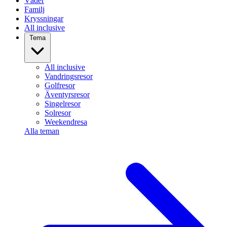
Väder
Familj
Kryssningar
All inclusive
Tema
All inclusive
Vandringsresor
Golfresor
Äventyrsresor
Singelresor
Solresor
Weekendresa
Alla teman