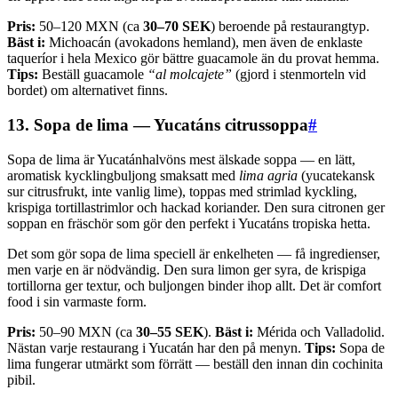
Pris:
50–120 MXN (ca
30–70 SEK
) beroende på restaurangtyp.
Bäst i:
Michoacán (avokadons hemland), men även de enklaste
taqueríor i hela Mexico gör bättre guacamole än du provat hemma.
Tips:
Beställ guacamole
“al molcajete”
(gjord i stenmorteln vid
bordet) om alternativet finns.
13. Sopa de lima — Yucatáns citrussoppa
#
Sopa de lima är Yucatánhalvöns mest älskade soppa — en lätt,
aromatisk kycklingbuljong smaksatt med
lima agria
(yucatekansk
sur citrusfrukt, inte vanlig lime), toppas med strimlad kyckling,
krispiga tortillastrimlor och hackad koriander. Den sura citronen ger
soppan en fräschör som gör den perfekt i Yucatáns tropiska hetta.
Det som gör sopa de lima speciell är enkelheten — få ingredienser,
men varje en är nödvändig. Den sura limon ger syra, de krispiga
tortillorna ger textur, och buljongen binder ihop allt. Det är comfort
food i sin varmaste form.
Pris:
50–90 MXN (ca
30–55 SEK
).
Bäst i:
Mérida och Valladolid.
Nästan varje restaurang i Yucatán har den på menyn.
Tips:
Sopa de
lima fungerar utmärkt som förrätt — beställ den innan din cochinita
pibil.