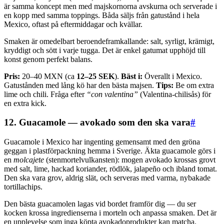
är samma koncept men med majskornorna avskurna och serverade i
en kopp med samma toppings. Båda säljs från gatustånd i hela
Mexico, oftast på eftermiddagar och kvällar.
Smaken är omedelbart beroendeframkallande: salt, syrligt, krämigt,
kryddigt och sött i varje tugga. Det är enkel gatumat upphöjd till
konst genom perfekt balans.
Pris:
20–40 MXN (ca
12–25 SEK
).
Bäst i:
Överallt i Mexico.
Gatustånden med lång kö har den bästa majsen.
Tips:
Be om extra
lime och chili. Fråga efter
“con valentina”
(Valentina-chilisås) för
en extra kick.
12. Guacamole — avokado som den ska vara
#
Guacamole i Mexico har ingenting gemensamt med den gröna
geggan i plastförpackning hemma i Sverige. Äkta guacamole görs i
en
molcajete
(stenmortelvulkansten): mogen avokado krossas grovt
med salt, lime, hackad koriander, rödlök, jalapeño och ibland tomat.
Den ska vara grov, aldrig slät, och serveras med varma, nybakade
tortillachips.
Den bästa guacamolen lagas vid bordet framför dig — du ser
kocken krossa ingredienserna i morteln och anpassa smaken. Det är
en upplevelse som inga köpta avokadoprodukter kan matcha.