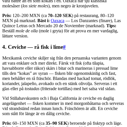
vara bättre än en som kokats i en. Oaxaca har sju klassiska
molesåser (
los siete moles
), men negro är kronjuvelen.
Pris:
120–200 MXN (ca
70–120 SEK
) på restaurang, 80–120
MXN på marknad.
Bäst i:
Oaxaca
— Los Danzantes (finare), Las
Quince Letras och Mercado 20 de Noviembre (marknad).
Tips:
Beställ
mole de olla
(mole i gryta) för att prova en mer vardaglig,
lättare version.
4. Ceviche — rå fisk i lime
#
Mexikansk ceviche skiljer sig från den peruanska varianten genom
att vara enklare och mer direkt. Färsk vit fisk (ofta tilapia,
havsabborre eller räkor) skärs i bitar och marineras i pressad lime
tills den “kokas” av syran — fisken blir ogenomskinlig och fast,
men behåller en rå fräschör. Blandas med hackad tomat, rödlök,
koriander, jalapeño, avokado och en stänk olivolja. Serveras i ett
glas eller på
tostadas
(friterade tortillas) med het salsa vid sidan.
Vid Stillahavskusten och i Baja California är ceviche en daglig
angelägenhet — fisken kommer in med morgonbåtarna och serveras
vid strandständ redan innan lunch. Fräschören är allt. En ceviche
som stått för länge är en dålig ceviche.
Pris:
60–150 MXN (ca
35–90 SEK
) beroende på fisktyp och läge.