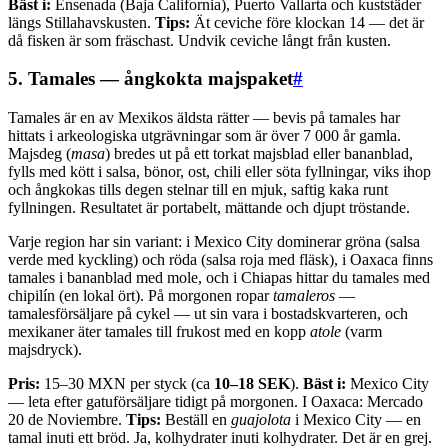
Bäst i:
Ensenada (Baja California), Puerto Vallarta och kuststäder
längs Stillahavskusten.
Tips:
Ät ceviche före klockan 14 — det är
då fisken är som fräschast. Undvik ceviche långt från kusten.
5. Tamales — ångkokta majspaket
#
Tamales är en av Mexikos äldsta rätter — bevis på tamales har
hittats i arkeologiska utgrävningar som är över 7 000 år gamla.
Majsdeg (
masa
) bredes ut på ett torkat majsblad eller bananblad,
fylls med kött i salsa, bönor, ost, chili eller söta fyllningar, viks ihop
och ångkokas tills degen stelnar till en mjuk, saftig kaka runt
fyllningen. Resultatet är portabelt, mättande och djupt tröstande.
Varje region har sin variant: i Mexico City dominerar gröna (salsa
verde med kyckling) och röda (salsa roja med fläsk), i Oaxaca finns
tamales i bananblad med mole, och i Chiapas hittar du tamales med
chipilín (en lokal ört). På morgonen ropar
tamaleros
—
tamalesförsäljare på cykel — ut sin vara i bostadskvarteren, och
mexikaner äter tamales till frukost med en kopp
atole
(varm
majsdryck).
Pris:
15–30 MXN per styck (ca
10–18 SEK
).
Bäst i:
Mexico City
— leta efter gatuförsäljare tidigt på morgonen. I Oaxaca: Mercado
20 de Noviembre.
Tips:
Beställ en
guajolota
i Mexico City — en
tamal inuti ett bröd. Ja, kolhydrater inuti kolhydrater. Det är en grej.