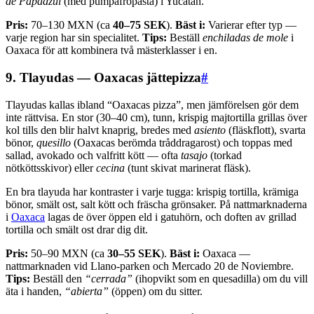
de Papadzul
(med pumpafröpasta) i Yucatán.
Pris:
70–130 MXN (ca
40–75 SEK
).
Bäst i:
Varierar efter typ —
varje region har sin specialitet.
Tips:
Beställ
enchiladas de mole
i
Oaxaca för att kombinera två mästerklasser i en.
9. Tlayudas — Oaxacas jättepizza
#
Tlayudas kallas ibland “Oaxacas pizza”, men jämförelsen gör dem
inte rättvisa. En stor (30–40 cm), tunn, krispig majtortilla grillas över
kol tills den blir halvt knaprig, bredes med
asiento
(fläskflott), svarta
bönor,
quesillo
(Oaxacas berömda tråddragarost) och toppas med
sallad, avokado och valfritt kött — ofta
tasajo
(torkad
nötköttsskivor) eller
cecina
(tunt skivat marinerat fläsk).
En bra tlayuda har kontraster i varje tugga: krispig tortilla, krämiga
bönor, smält ost, salt kött och fräscha grönsaker. På nattmarknaderna
i
Oaxaca
lagas de över öppen eld i gatuhörn, och doften av grillad
tortilla och smält ost drar dig dit.
Pris:
50–90 MXN (ca
30–55 SEK
).
Bäst i:
Oaxaca —
nattmarknaden vid Llano-parken och Mercado 20 de Noviembre.
Tips:
Beställ den
“cerrada”
(ihopvikt som en quesadilla) om du vill
äta i handen,
“abierta”
(öppen) om du sitter.