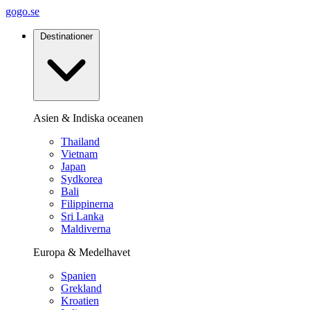
gogo.se
Destinationer
Asien & Indiska oceanen
Thailand
Vietnam
Japan
Sydkorea
Bali
Filippinerna
Sri Lanka
Maldiverna
Europa & Medelhavet
Spanien
Grekland
Kroatien