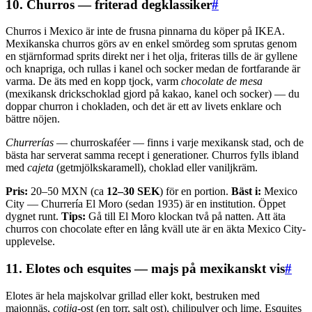
10. Churros — friterad degklassiker
#
Churros i Mexico är inte de frusna pinnarna du köper på IKEA.
Mexikanska churros görs av en enkel smördeg som sprutas genom
en stjärnformad sprits direkt ner i het olja, friteras tills de är gyllene
och knapriga, och rullas i kanel och socker medan de fortfarande är
varma. De äts med en kopp tjock, varm
chocolate de mesa
(mexikansk drickschoklad gjord på kakao, kanel och socker) — du
doppar churron i chokladen, och det är ett av livets enklare och
bättre nöjen.
Churrerías
— churroskaféer — finns i varje mexikansk stad, och de
bästa har serverat samma recept i generationer. Churros fylls ibland
med
cajeta
(getmjölkskaramell), choklad eller vaniljkräm.
Pris:
20–50 MXN (ca
12–30 SEK
) för en portion.
Bäst i:
Mexico
City — Churrería El Moro (sedan 1935) är en institution. Öppet
dygnet runt.
Tips:
Gå till El Moro klockan två på natten. Att äta
churros con chocolate efter en lång kväll ute är en äkta Mexico City-
upplevelse.
11. Elotes och esquites — majs på mexikanskt vis
#
Elotes är hela majskolvar grillad eller kokt, bestruken med
majonnäs,
cotija
-ost (en torr, salt ost), chilipulver och lime. Esquites