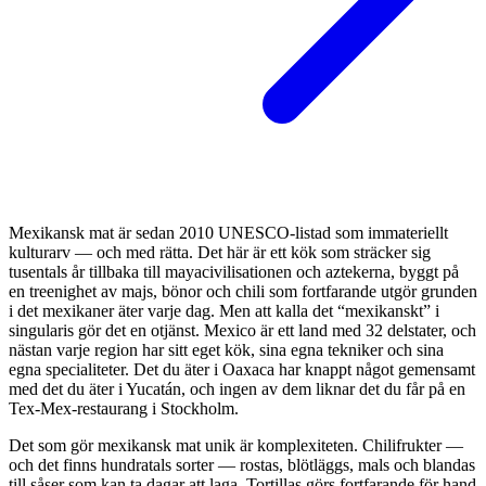
Mexikansk mat är sedan 2010 UNESCO-listad som immateriellt
kulturarv — och med rätta. Det här är ett kök som sträcker sig
tusentals år tillbaka till mayacivilisationen och aztekerna, byggt på
en treenighet av majs, bönor och chili som fortfarande utgör grunden
i det mexikaner äter varje dag. Men att kalla det “mexikanskt” i
singularis gör det en otjänst. Mexico är ett land med 32 delstater, och
nästan varje region har sitt eget kök, sina egna tekniker och sina
egna specialiteter. Det du äter i Oaxaca har knappt något gemensamt
med det du äter i Yucatán, och ingen av dem liknar det du får på en
Tex-Mex-restaurang i Stockholm.
Det som gör mexikansk mat unik är komplexiteten. Chilifrukter —
och det finns hundratals sorter — rostas, blötläggs, mals och blandas
till såser som kan ta dagar att laga. Tortillas görs fortfarande för hand