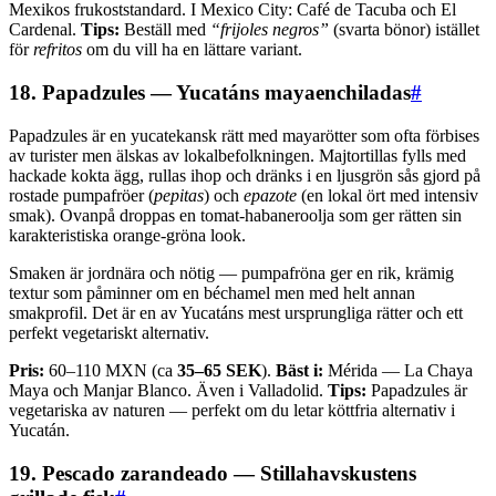
Mexikos frukoststandard. I Mexico City: Café de Tacuba och El
Cardenal.
Tips:
Beställ med
“frijoles negros”
(svarta bönor) istället
för
refritos
om du vill ha en lättare variant.
18. Papadzules — Yucatáns mayaenchiladas
#
Papadzules är en yucatekansk rätt med mayarötter som ofta förbises
av turister men älskas av lokalbefolkningen. Majtortillas fylls med
hackade kokta ägg, rullas ihop och dränks i en ljusgrön sås gjord på
rostade pumpafröer (
pepitas
) och
epazote
(en lokal ört med intensiv
smak). Ovanpå droppas en tomat-habaneroolja som ger rätten sin
karakteristiska orange-gröna look.
Smaken är jordnära och nötig — pumpafröna ger en rik, krämig
textur som påminner om en béchamel men med helt annan
smakprofil. Det är en av Yucatáns mest ursprungliga rätter och ett
perfekt vegetariskt alternativ.
Pris:
60–110 MXN (ca
35–65 SEK
).
Bäst i:
Mérida — La Chaya
Maya och Manjar Blanco. Även i Valladolid.
Tips:
Papadzules är
vegetariska av naturen — perfekt om du letar köttfria alternativ i
Yucatán.
19. Pescado zarandeado — Stillahavskustens