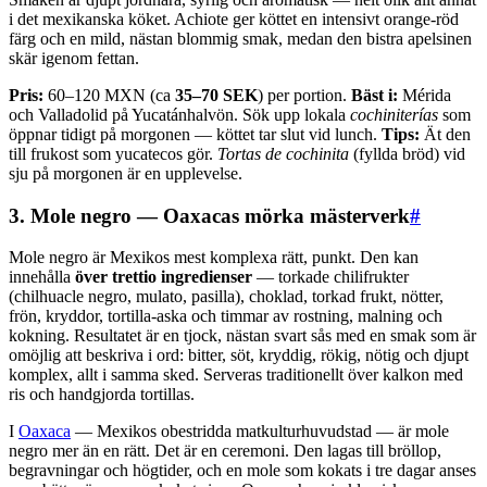
i det mexikanska köket. Achiote ger köttet en intensivt orange-röd
färg och en mild, nästan blommig smak, medan den bistra apelsinen
skär igenom fettan.
Pris:
60–120 MXN (ca
35–70 SEK
) per portion.
Bäst i:
Mérida
och Valladolid på Yucatánhalvön. Sök upp lokala
cochiniterías
som
öppnar tidigt på morgonen — köttet tar slut vid lunch.
Tips:
Ät den
till frukost som yucatecos gör.
Tortas de cochinita
(fyllda bröd) vid
sju på morgonen är en upplevelse.
3. Mole negro — Oaxacas mörka mästerverk
#
Mole negro är Mexikos mest komplexa rätt, punkt. Den kan
innehålla
över trettio ingredienser
— torkade chilifrukter
(chilhuacle negro, mulato, pasilla), choklad, torkad frukt, nötter,
frön, kryddor, tortilla-aska och timmar av rostning, malning och
kokning. Resultatet är en tjock, nästan svart sås med en smak som är
omöjlig att beskriva i ord: bitter, söt, kryddig, rökig, nötig och djupt
komplex, allt i samma sked. Serveras traditionellt över kalkon med
ris och handgjorda tortillas.
I
Oaxaca
— Mexikos obestridda matkulturhuvudstad — är mole
negro mer än en rätt. Det är en ceremoni. Den lagas till bröllop,
begravningar och högtider, och en mole som kokats i tre dagar anses