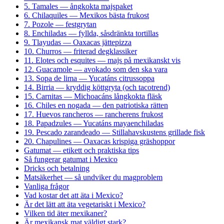
5. Tamales — ångkokta majspaket
6. Chilaquiles — Mexikos bästa frukost
7. Pozole — festgrytan
8. Enchiladas — fyllda, såsdränkta tortillas
9. Tlayudas — Oaxacas jättepizza
10. Churros — friterad degklassiker
11. Elotes och esquites — majs på mexikanskt vis
12. Guacamole — avokado som den ska vara
13. Sopa de lima — Yucatáns citrussoppa
14. Birria — kryddig köttgryta (och tacotrend)
15. Carnitas — Michoacáns långkokta fläsk
16. Chiles en nogada — den patriotiska rätten
17. Huevos rancheros — rancherens frukost
18. Papadzules — Yucatáns mayaenchiladas
19. Pescado zarandeado — Stillahavskustens grillade fisk
20. Chapulines — Oaxacas krispiga gräshoppor
Gatumat — etikett och praktiska tips
Så fungerar gatumat i Mexico
Dricks och betalning
Matsäkerhet — så undviker du magproblem
Vanliga frågor
Vad kostar det att äta i Mexico?
Är det lätt att äta vegetariskt i Mexico?
Vilken tid äter mexikaner?
Är mexikansk mat väldigt stark?