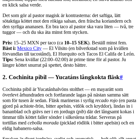
en klick salsa verde.
Det som gör al pastor magisk är kontrasterna: det saftiga, lätt
sötaktiga köttet mot den rökiga salsan, den fräscha koriandern och
den syrliga ananasen. En bra taco al pastor ska vara liten — två, tre
tuggor — och du ska äta minst fem stycken.
Pris:
15–25 MXN per taco (ca
10–15 SEK
). Beställ minst fem.
Bäst i:
Mexico City
— El Vilsito (en bilverkstad som på kvällen
förvandlas till tacostånd), El Huequito och Tacos El Califa de León.
Tips:
Sena kvällar (22:00–02:00) är prime time för al pastor. Ju
längre köttet snurrat på spettet, desto bättre.
2. Cochinita pibil — Yucatáns långkokta fläsk
#
Cochinita pibil är Yucatánhalvöns stolthet — en mayarätt som
överlevt århundraden och fortfarande lagas på nästan samma sätt
som för tusen år sedan. Fläsk marineras i syrlig
recado rojo
(en pasta
gjord på achiote-frön, bitter apelsin, vitlök och kryddor), lindas in i
bananblad och grävs ner i en jordugn (
pib
) där det långsamt kokas i
timmar tills köttet faller sönder i silkeslena trådar. Serveras på
tortillas med
cebolla morada
(picklad rödlök i bitter apelsin) och en
eldig habanero-salsa.
Smaken är djupt jordnära, syrlig och aromatisk — helt olik allt annat