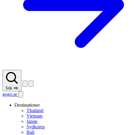
Sök
⌘K
gogo.se
Destinationer
Thailand
Vietnam
Japan
Sydkorea
Bali