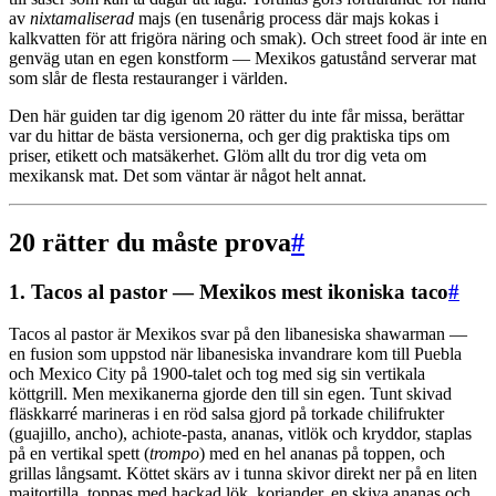
av
nixtamaliserad
majs (en tusenårig process där majs kokas i
kalkvatten för att frigöra näring och smak). Och street food är inte en
genväg utan en egen konstform — Mexikos gatustånd serverar mat
som slår de flesta restauranger i världen.
Den här guiden tar dig igenom 20 rätter du inte får missa, berättar
var du hittar de bästa versionerna, och ger dig praktiska tips om
priser, etikett och matsäkerhet. Glöm allt du tror dig veta om
mexikansk mat. Det som väntar är något helt annat.
20 rätter du måste prova
#
1. Tacos al pastor — Mexikos mest ikoniska taco
#
Tacos al pastor är Mexikos svar på den libanesiska shawarman —
en fusion som uppstod när libanesiska invandrare kom till Puebla
och Mexico City på 1900-talet och tog med sig sin vertikala
köttgrill. Men mexikanerna gjorde den till sin egen. Tunt skivad
fläskkarré marineras i en röd salsa gjord på torkade chilifrukter
(guajillo, ancho), achiote-pasta, ananas, vitlök och kryddor, staplas
på en vertikal spett (
trompo
) med en hel ananas på toppen, och
grillas långsamt. Köttet skärs av i tunna skivor direkt ner på en liten
majtortilla, toppas med hackad lök, koriander, en skiva ananas och