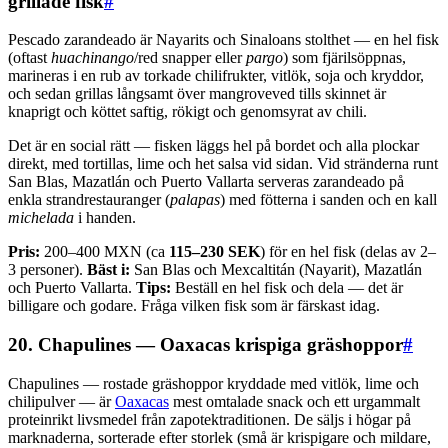
grillade fisk
#
Pescado zarandeado är Nayarits och Sinaloans stolthet — en hel fisk
(oftast
huachinango
/red snapper eller
pargo
) som fjärilsöppnas,
marineras i en rub av torkade chilifrukter, vitlök, soja och kryddor,
och sedan grillas långsamt över mangroveved tills skinnet är
knaprigt och köttet saftig, rökigt och genomsyrat av chili.
Det är en social rätt — fisken läggs hel på bordet och alla plockar
direkt, med tortillas, lime och het salsa vid sidan. Vid stränderna runt
San Blas, Mazatlán och Puerto Vallarta serveras zarandeado på
enkla strandrestauranger (
palapas
) med fötterna i sanden och en kall
michelada
i handen.
Pris:
200–400 MXN (ca
115–230 SEK
) för en hel fisk (delas av 2–
3 personer).
Bäst i:
San Blas och Mexcaltitán (Nayarit), Mazatlán
och Puerto Vallarta.
Tips:
Beställ en hel fisk och dela — det är
billigare och godare. Fråga vilken fisk som är färskast idag.
20. Chapulines — Oaxacas krispiga gräshoppor
#
Chapulines — rostade gräshoppor kryddade med vitlök, lime och
chilipulver — är
Oaxacas
mest omtalade snack och ett urgammalt
proteinrikt livsmedel från zapotektraditionen. De säljs i högar på
marknaderna, sorterade efter storlek (små är krispigare och mildare,