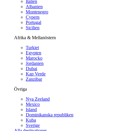
Italien
Albanien
Montenegro
Cypern
Portugal
Sicilien
Afrika & Mellanöstern
Turkiet
Egypten
Marocko
Jordanien
Dubai
Kap Verde
Zanzibar
Övriga
Nya Zeeland
Mexico
Island
Dominikanska republiken
Kuba
Sverige
Alla destinationer