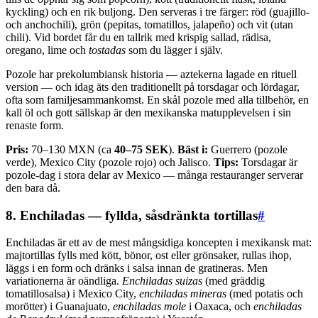
kyckling) och en rik buljong. Den serveras i tre färger: röd (guajillo-
och anchochili), grön (pepitas, tomatillos, jalapeño) och vit (utan
chili). Vid bordet får du en tallrik med krispig sallad, rädisa,
oregano, lime och
tostadas
som du lägger i själv.
Pozole har prekolumbiansk historia — aztekerna lagade en rituell
version — och idag äts den traditionellt på torsdagar och lördagar,
ofta som familjesammankomst. En skål pozole med alla tillbehör, en
kall öl och gott sällskap är den mexikanska matupplevelsen i sin
renaste form.
Pris:
70–130 MXN (ca
40–75 SEK
).
Bäst i:
Guerrero (pozole
verde), Mexico City (pozole rojo) och Jalisco.
Tips:
Torsdagar är
pozole-dag i stora delar av Mexico — många restauranger serverar
den bara då.
8. Enchiladas — fyllda, såsdränkta tortillas
#
Enchiladas är ett av de mest mångsidiga koncepten i mexikansk mat:
majtortillas fylls med kött, bönor, ost eller grönsaker, rullas ihop,
läggs i en form och dränks i salsa innan de gratineras. Men
variationerna är oändliga.
Enchiladas suizas
(med gräddig
tomatillosalsa) i Mexico City,
enchiladas mineras
(med potatis och
morötter) i Guanajuato,
enchiladas mole
i Oaxaca, och
enchiladas