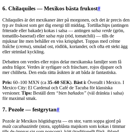
6. Chilaquiles — Mexikos bästa frukost
#
Chilaquiles är det mexikaner äter på morgonen, och det är precis den
typ av frukost som ger dig energi till middag. Tortillachips (antingen
friterade eller bakade) kokas i salsa — antingen
salsa verde
(grön,
tomatillo-baserad) eller
salsa roja
(röd, tomatchili) — tills de
mjuknar lite men behåller en viss krispighet. Toppas med crème
fraîche (
crema
), smulad ost, rödlök, koriander, och ofta ett stekt ägg
eller strimlad kyckling.
Debatten om verdes eller rojos delar mexikanska familjer som få
andra frågor. Verdes är syrligare och fräschare, rojos djupare och
mer chiliheta. Den enda rätta åsikten är att båda är fantastiska.
Pris:
60–100 MXN (ca
35–60 SEK
).
Bäst i:
Överallt i Mexico. I
Mexico City: El Cardenal och Café de Tacuba för klassiska
versioner.
Tips:
Beställ dem
“bien bañados”
(väl dränkta i salsa)
för maximal smak.
7. Pozole — festgrytan
#
Pozole är Mexikos högtidsgryta — en stor, varm soppa gjord på
maíz cacahuazintle
(stora, uppblåsta majskorn som kokas i timmar
tills de öppnar sig som popcorn), kött (traditionellt fläsk, ibland