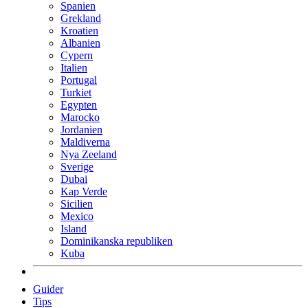
Spanien
Grekland
Kroatien
Albanien
Cypern
Italien
Portugal
Turkiet
Egypten
Marocko
Jordanien
Maldiverna
Nya Zeeland
Sverige
Dubai
Kap Verde
Sicilien
Mexico
Island
Dominikanska republiken
Kuba
Guider
Tips