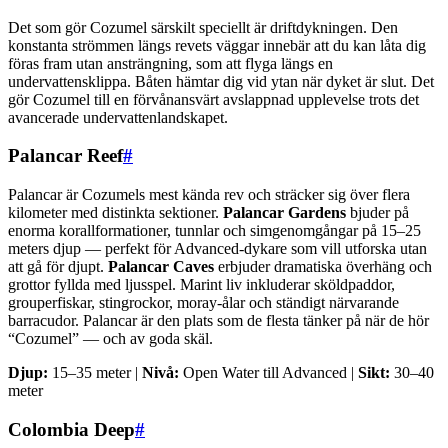
Det som gör Cozumel särskilt speciellt är driftdykningen. Den
konstanta strömmen längs revets väggar innebär att du kan låta dig
föras fram utan ansträngning, som att flyga längs en
undervattensklippa. Båten hämtar dig vid ytan när dyket är slut. Det
gör Cozumel till en förvånansvärt avslappnad upplevelse trots det
avancerade undervattenlandskapet.
Palancar Reef
#
Palancar är Cozumels mest kända rev och sträcker sig över flera
kilometer med distinkta sektioner.
Palancar Gardens
bjuder på
enorma korallformationer, tunnlar och simgenomgångar på 15–25
meters djup — perfekt för Advanced-dykare som vill utforska utan
att gå för djupt.
Palancar Caves
erbjuder dramatiska överhäng och
grottor fyllda med ljusspel. Marint liv inkluderar sköldpaddor,
grouperfiskar, stingrockor, moray-ålar och ständigt närvarande
barracudor. Palancar är den plats som de flesta tänker på när de hör
“Cozumel” — och av goda skäl.
Djup:
15–35 meter |
Nivå:
Open Water till Advanced |
Sikt:
30–40
meter
Colombia Deep
#