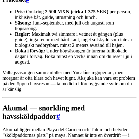
Pris:
Omkring
2 500 MXN (cirka 1 375 SEK)
per person,
inklusive båt, guide, utrustning och lunch.
Säsong:
Juni–september, med juli och augusti som
högsäsong.
Regler:
Maximalt två simmare i vattnet åt gången (plus
guide), inga fenor med hård kant, inget solskydd som inte är
biologiskt nedbrytbart, minst 2 meters avstånd till hajen.
Boka i förväg:
Under högsäsongen är turerna fullbokade
dagar i förväg. Boka minst en vecka innan om du reser i juli–
augusti.
Valhajssäsongen sammanfaller med Yucatáns regnperiod, men
morgnar är ofta klara och havet lugnt. Åksjuka kan vara ett problem
på den öppna havsresan — ta medicin i förebyggande syfte om du
är känslig.
Akumal — snorkling med
havssköldpaddor
#
Akumal ligger mellan Playa del Carmen och Tulum och betyder
“sköldpaddornas plats” på maya. Namnet är inte en överdrift — i