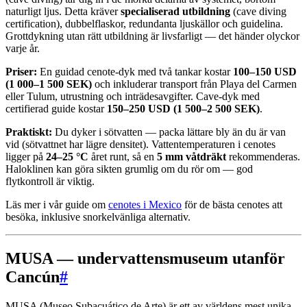
naturligt ljus. Detta kräver
specialiserad utbildning
(cave diving
certification), dubbelflaskor, redundanta ljuskällor och guidelina.
Grottdykning utan rätt utbildning är livsfarligt — det händer olyckor
varje år.
Priser:
En guidad cenote-dyk med två tankar kostar
100–150 USD
(1 000–1 500 SEK)
och inkluderar transport från Playa del Carmen
eller Tulum, utrustning och inträdesavgifter. Cave-dyk med
certifierad guide kostar
150–250 USD (1 500–2 500 SEK)
.
Praktiskt:
Du dyker i sötvatten — packa lättare bly än du är van
vid (sötvattnet har lägre densitet). Vattentemperaturen i cenotes
ligger på
24–25 °C
året runt, så en
5 mm våtdräkt
rekommenderas.
Haloklinen kan göra sikten grumlig om du rör om — god
flytkontroll är viktig.
Läs mer i vår guide om
cenotes i Mexico
för de bästa cenotes att
besöka, inklusive snorkelvänliga alternativ.
MUSA — undervattensmuseum utanför
Cancún
#
MUSA (Museo Subacuático de Arte) är ett av världens mest unika