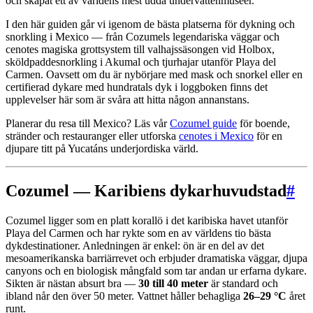
och skapat ett av världens mest udda undervattenmuseer.
I den här guiden går vi igenom de bästa platserna för dykning och
snorkling i Mexico — från Cozumels legendariska väggar och
cenotes magiska grottsystem till valhajssäsongen vid Holbox,
sköldpaddesnorkling i Akumal och tjurhajar utanför Playa del
Carmen. Oavsett om du är nybörjare med mask och snorkel eller en
certifierad dykare med hundratals dyk i loggboken finns det
upplevelser här som är svåra att hitta någon annanstans.
Planerar du resa till Mexico? Läs vår
Cozumel guide
för boende,
stränder och restauranger eller utforska
cenotes i Mexico
för en
djupare titt på Yucatáns underjordiska värld.
Cozumel — Karibiens dykarhuvudstad
#
Cozumel ligger som en platt korallö i det karibiska havet utanför
Playa del Carmen och har rykte som en av världens tio bästa
dykdestinationer. Anledningen är enkel: ön är en del av det
mesoamerikanska barriärrevet och erbjuder dramatiska väggar, djupa
canyons och en biologisk mångfald som tar andan ur erfarna dykare.
Sikten är nästan absurt bra —
30 till 40 meter
är standard och
ibland når den över 50 meter. Vattnet håller behagliga
26–29 °C
året
runt.