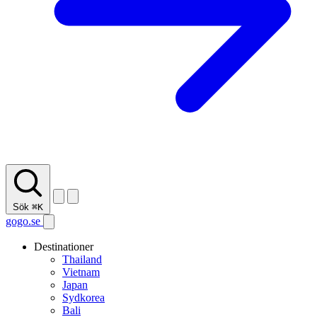
Sök
⌘K
gogo.se
Destinationer
Thailand
Vietnam
Japan
Sydkorea
Bali