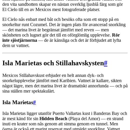
den vita sandbotten skapar en nästan overklig ljusblå färg som gör
El Cielo till en av Mexicos mest fotograferade platser.
El Cielo nås enbart med båt och besöks ofta som ett stopp på en
snorkeltur runt Cozumel. Det är ingen plats för avancerad snorkling
— det marina livet är begränsat jämfört med reven — men
skönheten och lugnet gör det till en oförglömlig upplevelse.
Rör
inte sjöstjärnorna
— de är känsliga och det är förbjudet att lyfta
dem ur vattnet.
Isla Marietas och Stillahavskysten
#
Mexicos Stillahavskust erbjuder en helt annan dyk- och
snorkelupplevelse jämfört med Karibien. Vattnet är kallare, sikten
något lägre, men det marina livet är dramatiskt annorlunda — och på
sina ställen mer spektakulärt.
Isla Marietas
#
Isla Marietas ligger utanför Puerto Vallartas kust i Banderas Bay och
är mest känd för sin
Hidden Beach
(Playa del Amor) — en strand
inuti en krater som nås genom att simma genom en tunnel. Men
öarna är också ett marint reservat med utmärkt snorkling. Vattnet