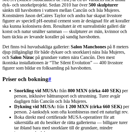
dyk- och snorkelprojekt. Sedan 2010 har över
500 skulpturer
sänkts till havsbotten i vattnen mellan Cancún och Isla Mujeres.
Konstnären Jason deCaires Taylor och andra har skapat livsstore
figurer av speciell pH-neutral cement som är designad för att koraller
ska kunna kolonisera dem. Resultatet är ett surrealistiskt galleri där
konst och natur smälter samman — skulpturer av män, kvinnor och
barn täckta av levande koraller på sandig havsbotten.
Det finns två huvudsakliga gallerier:
Salon Manchones
på 8 meters
djup (tillgängligt för både dykare och snorklare) nära Isla Mujeres,
och
Salon Nizuc
på grundare vatten nära Cancún. Den mest
ikoniska installationen är “The Silent Evolution” — 400 livsstore
figurer som bildar en folksamling på havsbotten.
Priser och bokning
#
Snorkling vid MUSA:
från
800 MXN (cirka 440 SEK)
per
person, inklusive båttransport och utrustning. Turer avgår
dagligen från Cancún och Isla Mujeres.
Dykning vid MUSA:
från
1 200 MXN (cirka 660 SEK)
per
person. 2-tanksdyk som ofta kombineras med ett naturligt rev.
Boka direkt med certifierade MUSA-operatörer för att
säkerställa att du besöker de rätta gallerierna — billigare turer
tar ibland bara med snorklare till de grundare, mindre