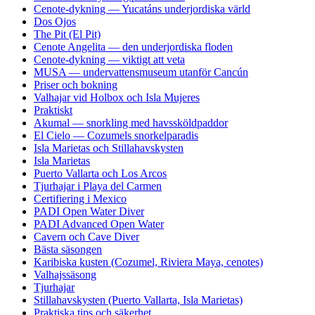
Cenote-dykning — Yucatáns underjordiska värld
Dos Ojos
The Pit (El Pit)
Cenote Angelita — den underjordiska floden
Cenote-dykning — viktigt att veta
MUSA — undervattensmuseum utanför Cancún
Priser och bokning
Valhajar vid Holbox och Isla Mujeres
Praktiskt
Akumal — snorkling med havssköldpaddor
El Cielo — Cozumels snorkelparadis
Isla Marietas och Stillahavskysten
Isla Marietas
Puerto Vallarta och Los Arcos
Tjurhajar i Playa del Carmen
Certifiering i Mexico
PADI Open Water Diver
PADI Advanced Open Water
Cavern och Cave Diver
Bästa säsongen
Karibiska kusten (Cozumel, Riviera Maya, cenotes)
Valhajssäsong
Tjurhajar
Stillahavskysten (Puerto Vallarta, Isla Marietas)
Praktiska tips och säkerhet