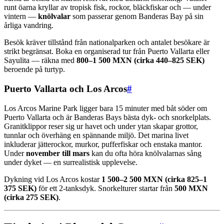
runt öarna kryllar av tropisk fisk, rockor, bläckfiskar och — under
vintern —
knölvalar
som passerar genom Banderas Bay på sin
årliga vandring.
Besök kräver tillstånd från nationalparken och antalet besökare är
strikt begränsat. Boka en organiserad tur från Puerto Vallarta eller
Sayulita — räkna med
800–1 500 MXN (cirka 440–825 SEK)
beroende på turtyp.
Puerto Vallarta och Los Arcos
#
Los Arcos Marine Park ligger bara 15 minuter med båt söder om
Puerto Vallarta och är Banderas Bays bästa dyk- och snorkelplats.
Granitklippor reser sig ur havet och under ytan skapar grottor,
tunnlar och överhäng en spännande miljö. Det marina livet
inkluderar jätterockor, murkor, pufferfiskar och enstaka mantor.
Under
november till mars
kan du ofta höra knölvalarnas sång
under dyket — en surrealistisk upplevelse.
Dykning vid Los Arcos kostar
1 500–2 500 MXN (cirka 825–1
375 SEK)
för ett 2-tanksdyk. Snorkelturer startar från
500 MXN
(cirka 275 SEK)
.