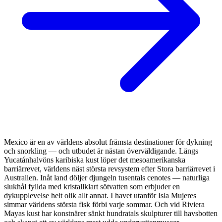
Mexico är en av världens absolut främsta destinationer för dykning
och snorkling — och utbudet är nästan överväldigande. Längs
Yucatánhalvöns karibiska kust löper det mesoamerikanska
barriärrevet, världens näst största revsystem efter Stora barriärrevet i
Australien. Inåt land döljer djungeln tusentals cenotes — naturliga
slukhål fyllda med kristallklart sötvatten som erbjuder en
dykupplevelse helt olik allt annat. I havet utanför Isla Mujeres
simmar världens största fisk förbi varje sommar. Och vid Riviera
Mayas kust har konstnärer sänkt hundratals skulpturer till havsbotten