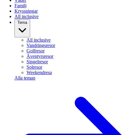
Väder
Familj
Kryssningar
All inclusive
Tema
All inclusive
Vandringsresor
Golfresor
Äventyrsresor
Singelresor
Solresor
Weekendresa
Alla teman