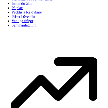
Innan du åker
På plats
Packlista för dykare
Priser i översikt
Vanliga frågor
Sammanfattning