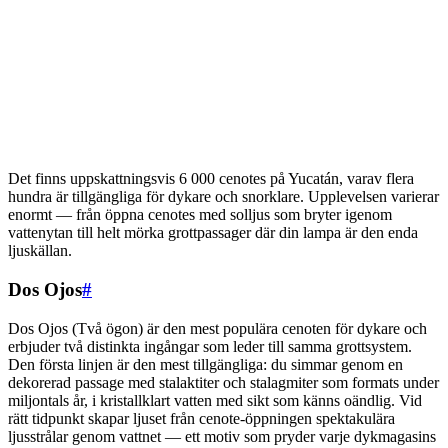
Det finns uppskattningsvis 6 000 cenotes på Yucatán, varav flera
hundra är tillgängliga för dykare och snorklare. Upplevelsen varierar
enormt — från öppna cenotes med solljus som bryter igenom
vattenytan till helt mörka grottpassager där din lampa är den enda
ljuskällan.
Dos Ojos
#
Dos Ojos (Två ögon) är den mest populära cenoten för dykare och
erbjuder två distinkta ingångar som leder till samma grottsystem.
Den första linjen är den mest tillgängliga: du simmar genom en
dekorerad passage med stalaktiter och stalagmiter som formats under
miljontals år, i kristallklart vatten med sikt som känns oändlig. Vid
rätt tidpunkt skapar ljuset från cenote-öppningen spektakulära
ljusstrålar genom vattnet — ett motiv som pryder varje dykmagasins