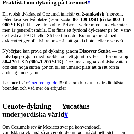
Praktiskt om dykning på Cozumel
#
En typisk dykdag på Cozumel innebär ett
2-tanksdyk
(morgon,
båten besöker två platser) som kostar
80–100 USD (cirka 800–1
000 SEK)
inklusive utrustning. Priserna varierar mellan dykcenter
men är generellt stabila. Det finns ett fyrtiotal dykcenter på ön, varav
de flesta är PADI- eller SSI-certifierade. Bokning direkt med
dykcentret ger ofta bättre priser än att gå via hotell eller resebyrå.
Nybörjare kan prova på dykning genom
Discover Scuba
— ett
halvdagsprogram med pooldel och ett grunt revdyk — för omkring
80–120 USD (800–1 200 SEK)
. Cozumels lugna karibiska vatten
och den höga sikten gör ön till en utmärkt plats att ta sitt första
andetag under ytan.
Läs mer i vår
Cozumel guide
för tips om hur du tar dig dit, bästa
boenden och vad mer ön erbjuder.
Cenote-dykning — Yucatáns
underjordiska värld
#
Om Cozumels rev är Mexicos svar på konventionell
världsklassdykning, så är cenote-dykningen något helt eget — en