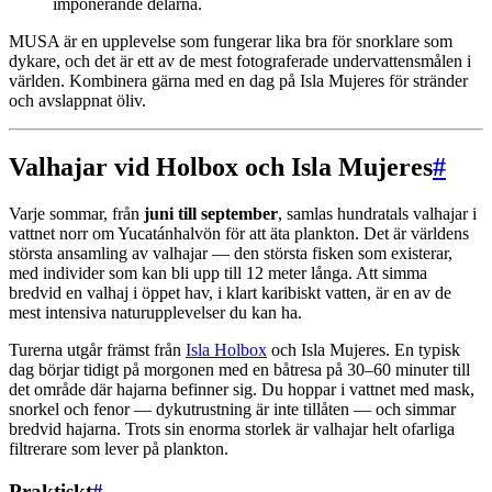
imponerande delarna.
MUSA är en upplevelse som fungerar lika bra för snorklare som
dykare, och det är ett av de mest fotograferade undervattensmålen i
världen. Kombinera gärna med en dag på Isla Mujeres för stränder
och avslappnat öliv.
Valhajar vid Holbox och Isla Mujeres
#
Varje sommar, från
juni till september
, samlas hundratals valhajar i
vattnet norr om Yucatánhalvön för att äta plankton. Det är världens
största ansamling av valhajar — den största fisken som existerar,
med individer som kan bli upp till 12 meter långa. Att simma
bredvid en valhaj i öppet hav, i klart karibiskt vatten, är en av de
mest intensiva naturupplevelser du kan ha.
Turerna utgår främst från
Isla Holbox
och Isla Mujeres. En typisk
dag börjar tidigt på morgonen med en båtresa på 30–60 minuter till
det område där hajarna befinner sig. Du hoppar i vattnet med mask,
snorkel och fenor — dykutrustning är inte tillåten — och simmar
bredvid hajarna. Trots sin enorma storlek är valhajar helt ofarliga
filtrerare som lever på plankton.
Praktiskt
#