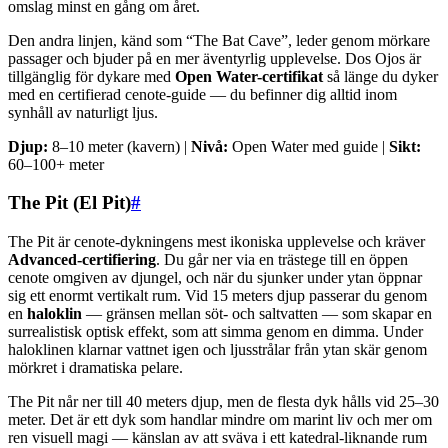
omslag minst en gång om året.
Den andra linjen, känd som “The Bat Cave”, leder genom mörkare
passager och bjuder på en mer äventyrlig upplevelse. Dos Ojos är
tillgänglig för dykare med
Open Water-certifikat
så länge du dyker
med en certifierad cenote-guide — du befinner dig alltid inom
synhåll av naturligt ljus.
Djup:
8–10 meter (kavern) |
Nivå:
Open Water med guide |
Sikt:
60–100+ meter
The Pit (El Pit)
#
The Pit är cenote-dykningens mest ikoniska upplevelse och kräver
Advanced-certifiering
. Du går ner via en trästege till en öppen
cenote omgiven av djungel, och när du sjunker under ytan öppnar
sig ett enormt vertikalt rum. Vid 15 meters djup passerar du genom
en
haloklin
— gränsen mellan söt- och saltvatten — som skapar en
surrealistisk optisk effekt, som att simma genom en dimma. Under
haloklinen klarnar vattnet igen och ljusstrålar från ytan skär genom
mörkret i dramatiska pelare.
The Pit når ner till 40 meters djup, men de flesta dyk hålls vid 25–30
meter. Det är ett dyk som handlar mindre om marint liv och mer om
ren visuell magi — känslan av att sväva i ett katedral-liknande rum