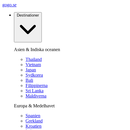
gogo.se
Destinationer
Asien & Indiska oceanen
Thailand
Vietnam
Japan
Sydkorea
Bali
Filippinerna
Sri Lanka
Maldiverna
Europa & Medelhavet
Spanien
Grekland
Kroatien