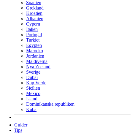
Spanien
Grekland
Kroatien
Albanien
Cypern
Italien
Portugal
Turkiet
Egypten
Marocko
Jordanien
Maldiverna
Nya Zeeland
Sverige
Dubai
Kap Verde
Sicilien
Mexico
Island
Dominikanska republiken
Kuba
Guider
Tips