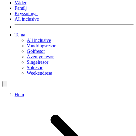
Väder
Familj
Kryssningar
All inclusive
Tema
All inclusive
Vandringsresor
Golfresor
Äventyrsresor
Singelresor
Solresor
Weekendresa
Hem