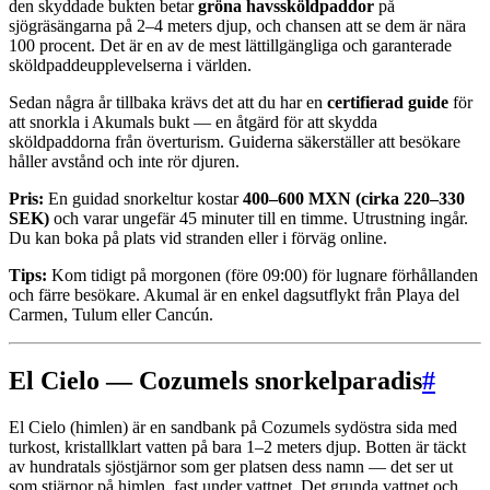
den skyddade bukten betar
gröna havssköldpaddor
på
sjögräsängarna på 2–4 meters djup, och chansen att se dem är nära
100 procent. Det är en av de mest lättillgängliga och garanterade
sköldpaddeupplevelserna i världen.
Sedan några år tillbaka krävs det att du har en
certifierad guide
för
att snorkla i Akumals bukt — en åtgärd för att skydda
sköldpaddorna från överturism. Guiderna säkerställer att besökare
håller avstånd och inte rör djuren.
Pris:
En guidad snorkeltur kostar
400–600 MXN (cirka 220–330
SEK)
och varar ungefär 45 minuter till en timme. Utrustning ingår.
Du kan boka på plats vid stranden eller i förväg online.
Tips:
Kom tidigt på morgonen (före 09:00) för lugnare förhållanden
och färre besökare. Akumal är en enkel dagsutflykt från Playa del
Carmen, Tulum eller Cancún.
El Cielo — Cozumels snorkelparadis
#
El Cielo (himlen) är en sandbank på Cozumels sydöstra sida med
turkost, kristallklart vatten på bara 1–2 meters djup. Botten är täckt
av hundratals sjöstjärnor som ger platsen dess namn — det ser ut
som stjärnor på himlen, fast under vattnet. Det grunda vattnet och