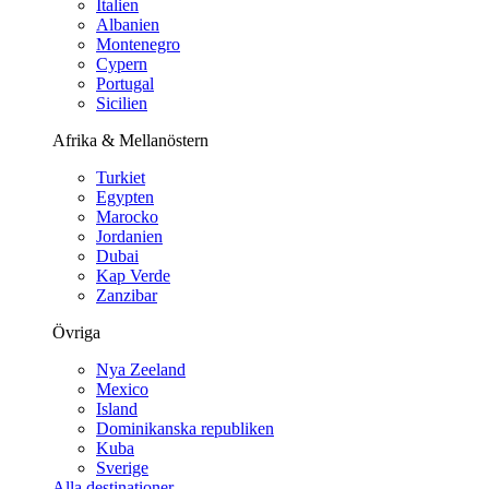
Italien
Albanien
Montenegro
Cypern
Portugal
Sicilien
Afrika & Mellanöstern
Turkiet
Egypten
Marocko
Jordanien
Dubai
Kap Verde
Zanzibar
Övriga
Nya Zeeland
Mexico
Island
Dominikanska republiken
Kuba
Sverige
Alla destinationer