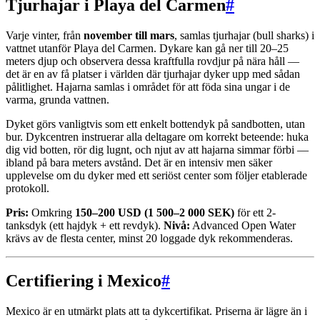
Tjurhajar i Playa del Carmen
#
Varje vinter, från
november till mars
, samlas tjurhajar (bull sharks) i
vattnet utanför Playa del Carmen. Dykare kan gå ner till 20–25
meters djup och observera dessa kraftfulla rovdjur på nära håll —
det är en av få platser i världen där tjurhajar dyker upp med sådan
pålitlighet. Hajarna samlas i området för att föda sina ungar i de
varma, grunda vattnen.
Dyket görs vanligtvis som ett enkelt bottendyk på sandbotten, utan
bur. Dykcentren instruerar alla deltagare om korrekt beteende: huka
dig vid botten, rör dig lugnt, och njut av att hajarna simmar förbi —
ibland på bara meters avstånd. Det är en intensiv men säker
upplevelse om du dyker med ett seriöst center som följer etablerade
protokoll.
Pris:
Omkring
150–200 USD (1 500–2 000 SEK)
för ett 2-
tanksdyk (ett hajdyk + ett revdyk).
Nivå:
Advanced Open Water
krävs av de flesta center, minst 20 loggade dyk rekommenderas.
Certifiering i Mexico
#
Mexico är en utmärkt plats att ta dykcertifikat. Priserna är lägre än i