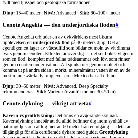
fyllt med ljusspel och geologiska formationer.
Djup:
15–40 meter |
Nivå:
Advanced |
Sikt:
80–100+ meter
Cenote Angelita — den underjordiska floden
#
Cenote Angelita erbjuder en av dykvärldens mest bisarra
upplevelser: en
underjordisk flod
på 30 meters djup. Det är
egentligen ett lager av vätesulfid som bildar ett moln av vit dimma
tvärs genom cenoten. Effekten är overklig — det ser bokstavligen ut
som en flod, komplett med fallna trädstammar och löv, som rinner
genom cenoten under vattnet. Att sjunka ner genom molnet och
komma ut på andra sidan i mörkt, mineralmättat vatten är en av de
mest minnesvärda dykupplevelserna Mexico har att erbjuda.
Djup:
30–60 meter |
Nivå:
Advanced, Deep Specialty
rekommenderas |
Sikt:
Varierar (ovanför molnet 30–50 m)
Cenote-dykning — viktigt att veta
#
Kavern vs grottdykning:
Det finns en avgörande skillnad.
Kaverndykning innebär att du alltid befinner dig inom synhåll av
naturligt ljus och aldrig mer än 60 meter från en utgång — detta är
tillgängligt för alla certifierade dykare med guide.
Grottdykning
(cave diving) tar dig in i de mörka delarna av systemet, bortom