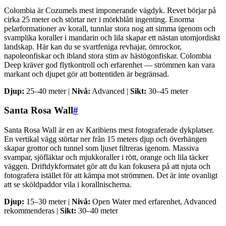
Colombia är Cozumels mest imponerande vägdyk. Revet börjar på
cirka 25 meter och störtar ner i mörkblått ingenting. Enorma
pelarformationer av korall, tunnlar stora nog att simma igenom och
svamplika koraller i mandarin och lila skapar ett nästan utomjordiskt
landskap. Här kan du se svartfeniga revhajar, örnrockor,
napoleonfiskar och ibland stora stim av hästögonfiskar. Colombia
Deep kräver god flytkontroll och erfarenhet — strömmen kan vara
markant och djupet gör att bottentiden är begränsad.
Djup:
25–40 meter |
Nivå:
Advanced |
Sikt:
30–45 meter
Santa Rosa Wall
#
Santa Rosa Wall är en av Karibiens mest fotograferade dykplatser.
En vertikal vägg störtar ner från 15 meters djup och överhängen
skapar grottor och tunnel som ljuset filtreras igenom. Massiva
svampar, sjöfläktar och mjukkoraller i rött, orange och lila täcker
väggen. Driftdykformatet gör att du kan fokusera på att njuta och
fotografera istället för att kämpa mot strömmen. Det är inte ovanligt
att se sköldpaddor vila i korallnischerna.
Djup:
15–30 meter |
Nivå:
Open Water med erfarenhet, Advanced
rekommenderas |
Sikt:
30–40 meter