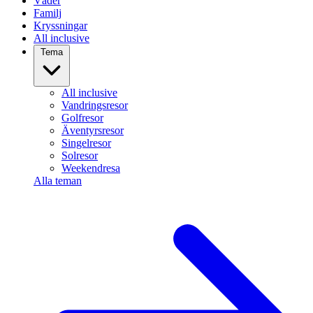
Väder
Familj
Kryssningar
All inclusive
Tema
All inclusive
Vandringsresor
Golfresor
Äventyrsresor
Singelresor
Solresor
Weekendresa
Alla teman