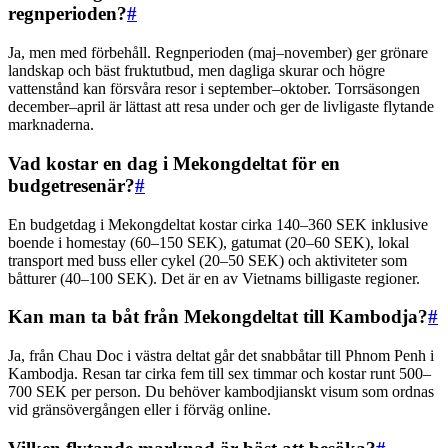
regnperioden?
#
Ja, men med förbehåll. Regnperioden (maj–november) ger grönare
landskap och bäst fruktutbud, men dagliga skurar och högre
vattenstånd kan försvåra resor i september–oktober. Torrsäsongen
december–april är lättast att resa under och ger de livligaste flytande
marknaderna.
Vad kostar en dag i Mekongdeltat för en
budgetresenär?
#
En budgetdag i Mekongdeltat kostar cirka 140–360 SEK inklusive
boende i homestay (60–150 SEK), gatumat (20–60 SEK), lokal
transport med buss eller cykel (20–50 SEK) och aktiviteter som
båtturer (40–100 SEK). Det är en av Vietnams billigaste regioner.
Kan man ta båt från Mekongdeltat till Kambodja?
#
Ja, från Chau Doc i västra deltat går det snabbåtar till Phnom Penh i
Kambodja. Resan tar cirka fem till sex timmar och kostar runt 500–
700 SEK per person. Du behöver kambodjianskt visum som ordnas
vid gränsövergången eller i förväg online.