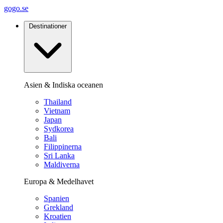
gogo.se
Destinationer
Asien & Indiska oceanen
Thailand
Vietnam
Japan
Sydkorea
Bali
Filippinerna
Sri Lanka
Maldiverna
Europa & Medelhavet
Spanien
Grekland
Kroatien