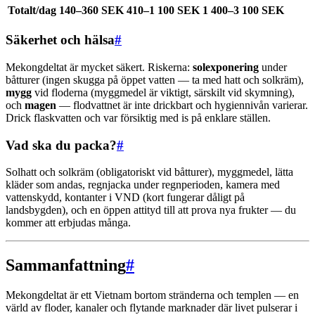
Totalt/dag
140–360 SEK
410–1 100 SEK
1 400–3 100 SEK
Säkerhet och hälsa
#
Mekongdeltat är mycket säkert. Riskerna:
solexponering
under
båtturer (ingen skugga på öppet vatten — ta med hatt och solkräm),
mygg
vid floderna (myggmedel är viktigt, särskilt vid skymning),
och
magen
— flodvattnet är inte drickbart och hygiennivån varierar.
Drick flaskvatten och var försiktig med is på enklare ställen.
Vad ska du packa?
#
Solhatt och solkräm (obligatoriskt vid båtturer), myggmedel, lätta
kläder som andas, regnjacka under regnperioden, kamera med
vattenskydd, kontanter i VND (kort fungerar dåligt på
landsbygden), och en öppen attityd till att prova nya frukter — du
kommer att erbjudas många.
Sammanfattning
#
Mekongdeltat är ett Vietnam bortom stränderna och templen — en
värld av floder, kanaler och flytande marknader där livet pulserar i