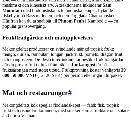
muslimskt och kinesiskt arv. Attraktionerna inkluderar
Sam
Mountain
med buddhistiska och hinduiska tempel, flytande
fiskebyar på Bassac-floden, och den färgglada Cham-moskén.
Härifrån kan du ta snabbåt till
Phnom Penh
i Kambodja — en
populär gränsövergång.
Fruktträdgårdar och matupplevelser
#
Mekongdeltat producerar en svindlande mängd tropisk frukt:
mango, durian, rambutan, longan, jackfrukt, pomelo, dragon fruit
och mangosteen. De flesta turer inkluderar besök i fruktträdgårdar
där du provar frukt direkt från trädet.
Juni–augusti
är bästa
fruktsäsongen med störst utbud. Fruktprovning kostar vanligtvis
30
000–50 000 VND
(12–20 SEK) per person eller ingår i turpaket.
Mat och restauranger
#
Mekongdeltats kök speglar flodlandskapet — färsk fisk, tropisk
frukt och risnudlar dominerar, med smaker som är mildare och sötare
än i norra Vietnam.