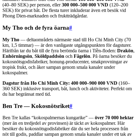
(40–80 SEK) per person, eller
300 000–500 000 VND
(120–200
SEK) för privat båt. De flesta turer inkluderar även ett besök vid
Phong Dien-marknaden och fruktträdgårdar.
My Tho och de fyra öarna
#
My Tho
— deltaområdets närmaste stad till Ho Chi Minh City (70
km, 1,5 timmar) — är den vanligaste utgångspunkten för dagsturer.
Härifrån tar du båt till de fyra berömda öarna i Tiền-floden:
Drakön
,
Enhörningsön
,
Sköldpaddsön
och
Fågelön
. På öarna besöker du
kokosnötsgodisfabriker, honung-producenter, smakprovningar av
tropisk frukt, och åker sampan genom smala kanaler under
kokospalmer.
Dagstur från Ho Chi Minh City:
400 000–900 000 VND
(160–
360 SEK) inklusive transport, båt, lunch och aktiviteter. Perfekt om
du har begränsat med tid.
Ben Tre — Kokosnötsriket
#
Ben Tre kallas “kokospalmernas kungarike” —
över 70 000 hektar
(mer än en tredjedel av provinsen) är täckt av kokospalmer. Här
besöker du kokosnötsgodisfabriker där du ser hela processen från
nöt till godis, paddlar sampan genom smala kanaler under ett tak av