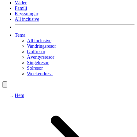
Väder
Familj
Kryssningar
All inclusive
Tema
All inclusive
Vandringsresor
Golfresor
Äventyrsresor
Singelresor
Solresor
Weekendresa
Hem