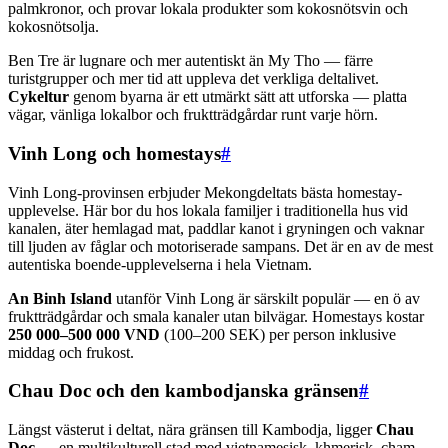
palmkronor, och provar lokala produkter som kokosnötsvin och
kokosnötsolja.
Ben Tre är lugnare och mer autentiskt än My Tho — färre
turistgrupper och mer tid att uppleva det verkliga deltalivet.
Cykeltur
genom byarna är ett utmärkt sätt att utforska — platta
vägar, vänliga lokalbor och fruktträdgårdar runt varje hörn.
Vinh Long och homestays
#
Vinh Long-provinsen erbjuder Mekongdeltats bästa homestay-
upplevelse. Här bor du hos lokala familjer i traditionella hus vid
kanalen, äter hemlagad mat, paddlar kanot i gryningen och vaknar
till ljuden av fåglar och motoriserade sampans. Det är en av de mest
autentiska boende-upplevelserna i hela Vietnam.
An Binh Island
utanför Vinh Long är särskilt populär — en ö av
fruktträdgårdar och smala kanaler utan bilvägar. Homestays kostar
250 000–500 000 VND
(100–200 SEK) per person inklusive
middag och frukost.
Chau Doc och den kambodjanska gränsen
#
Längst västerut i deltat, nära gränsen till Kambodja, ligger
Chau
Doc
— en multikulturell stad med vietnamesisk, khmerisk, cham-