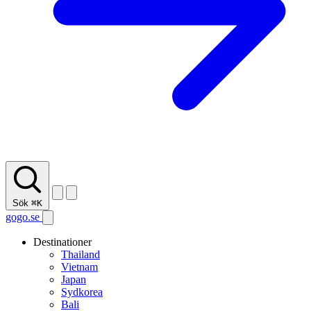
Sök
⌘K
gogo.se
Destinationer
Thailand
Vietnam
Japan
Sydkorea
Bali