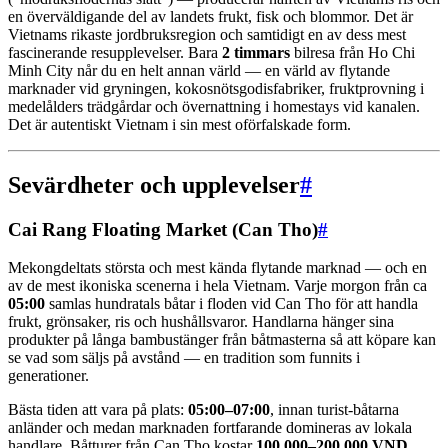
en överväldigande del av landets frukt, fisk och blommor. Det är
Vietnams rikaste jordbruksregion och samtidigt en av dess mest
fascinerande resupplevelser. Bara
2 timmars
bilresa från Ho Chi
Minh City når du en helt annan värld — en värld av flytande
marknader vid gryningen, kokosnötsgodisfabriker, fruktprovning i
medelålders trädgårdar och övernattning i homestays vid kanalen.
Det är autentiskt Vietnam i sin mest oförfalskade form.
Sevärdheter och upplevelser
#
Cai Rang Floating Market (Can Tho)
#
Mekongdeltats största och mest kända flytande marknad — och en
av de mest ikoniska scenerna i hela Vietnam. Varje morgon från ca
05:00
samlas hundratals båtar i floden vid Can Tho för att handla
frukt, grönsaker, ris och hushållsvaror. Handlarna hänger sina
produkter på långa bambustänger från båtmasterna så att köpare kan
se vad som säljs på avstånd — en tradition som funnits i
generationer.
Bästa tiden att vara på plats:
05:00–07:00
, innan turist-båtarna
anländer och medan marknaden fortfarande domineras av lokala
handlare. Båtturer från Can Tho kostar
100 000–200 000 VND