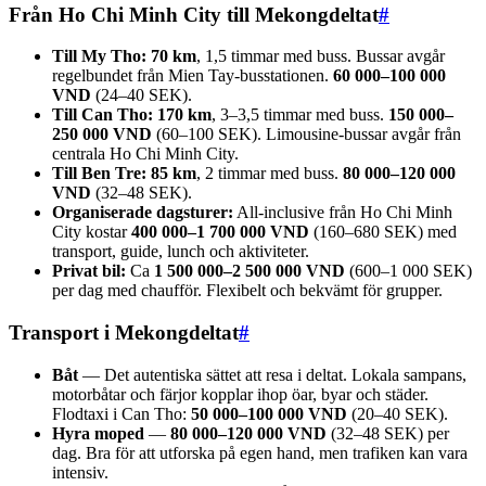
Från Ho Chi Minh City till Mekongdeltat
#
Till My Tho:
70 km
, 1,5 timmar med buss. Bussar avgår
regelbundet från Mien Tay-busstationen.
60 000–100 000
VND
(24–40 SEK).
Till Can Tho:
170 km
, 3–3,5 timmar med buss.
150 000–
250 000 VND
(60–100 SEK). Limousine-bussar avgår från
centrala Ho Chi Minh City.
Till Ben Tre:
85 km
, 2 timmar med buss.
80 000–120 000
VND
(32–48 SEK).
Organiserade dagsturer:
All-inclusive från Ho Chi Minh
City kostar
400 000–1 700 000 VND
(160–680 SEK) med
transport, guide, lunch och aktiviteter.
Privat bil:
Ca
1 500 000–2 500 000 VND
(600–1 000 SEK)
per dag med chaufför. Flexibelt och bekvämt för grupper.
Transport i Mekongdeltat
#
Båt
— Det autentiska sättet att resa i deltat. Lokala sampans,
motorbåtar och färjor kopplar ihop öar, byar och städer.
Flodtaxi i Can Tho:
50 000–100 000 VND
(20–40 SEK).
Hyra moped
—
80 000–120 000 VND
(32–48 SEK) per
dag. Bra för att utforska på egen hand, men trafiken kan vara
intensiv.