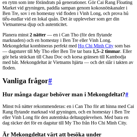
en rytm som inte förändrats på generationer. Gör Cai Rang Floating
Market vid gryningen, paddla sampan genom kokosnötskanaler i
Ben Tre, sov i en homestay vid floden i Vinh Long, och prova hủ
tiếu-nudlar vid en lokal quán. Det är upplevelser som ger din
Vietnamresa djup och autenticitet.
Planera minst
2 nätter
— en i Can Tho (för den flytande
marknaden) och en homestay i Ben Tre eller Vinh Long.
Mekongdeltat kombineras perfekt med
Ho Chi Minh City
som bas
— dagsturer till My Tho eller Ben Tre tar bara
1,5–2 timmar
. Eller
gör hela sträckan till Chau Doc och korsa gränsen till Kambodja
med båt. Mekongdeltat är Vietnams hjärta — och det slår i takten av
floden.
Vanliga frågor
#
Hur många dagar behöver man i Mekongdeltat?
#
Minst två nätter rekommenderas: en i Can Tho för att hinna med Cai
Rang flytande marknad vid gryningen, och en homestay i Ben Tre
eller Vinh Long för den autentiska deltaupplevelsen. Med bara en
dag räcker det för en dagstur till My Tho från Ho Chi Minh City.
Är Mekongdeltat värt att besöka under