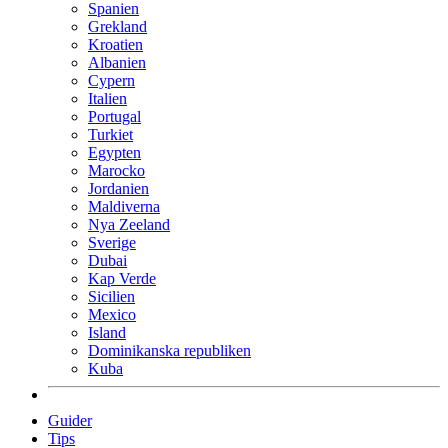
Spanien
Grekland
Kroatien
Albanien
Cypern
Italien
Portugal
Turkiet
Egypten
Marocko
Jordanien
Maldiverna
Nya Zeeland
Sverige
Dubai
Kap Verde
Sicilien
Mexico
Island
Dominikanska republiken
Kuba
Guider
Tips