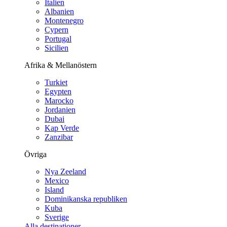
Italien
Albanien
Montenegro
Cypern
Portugal
Sicilien
Afrika & Mellanöstern
Turkiet
Egypten
Marocko
Jordanien
Dubai
Kap Verde
Zanzibar
Övriga
Nya Zeeland
Mexico
Island
Dominikanska republiken
Kuba
Sverige
Alla destinationer