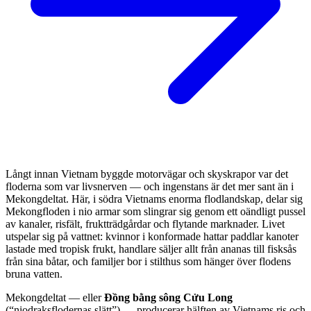
Långt innan Vietnam byggde motorvägar och skyskrapor var det
floderna som var livsnerven — och ingenstans är det mer sant än i
Mekongdeltat. Här, i södra Vietnams enorma flodlandskap, delar sig
Mekongfloden i nio armar som slingrar sig genom ett oändligt pussel
av kanaler, risfält, fruktträdgårdar och flytande marknader. Livet
utspelar sig på vattnet: kvinnor i konformade hattar paddlar kanoter
lastade med tropisk frukt, handlare säljer allt från ananas till fisksås
från sina båtar, och familjer bor i stilthus som hänger över flodens
bruna vatten.
Mekongdeltat — eller
Đồng bằng sông Cửu Long
(“niodraksflodernas slätt”) — producerar hälften av Vietnams ris och