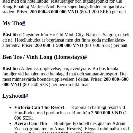
stad med bra hotellutbud, restauranger och utgångspunkt för Cai
Rang Floating Market. Ninh Kieu-kajen längs floden är hjärtat av
staden. Priser:
200 000–3 000 000 VND
(80–1 200 SEK) per natt.
My Tho
#
Bäst för:
Dagsturer från Ho Chi Minh City. Närmast Saigon, enkelt
att nå. Hotellutbudet är begränsat men det finns goda mellanklass-
alternativ. Priser:
200 000–1 500 000 VND
(80–600 SEK) per natt.
Ben Tre / Vinh Long (Homestays)
#
Bäst för:
Autentisk upplevelse, par, äventyrare. Bo hos lokala
familjer vid kanalen med hemlagad mat och sampan-transport. Den
mest minnesvärda boende-upplevelsen i deltat. Priser:
200 000–600
000 VND
(80–240 SEK) per person inkl. mat.
Lyxhotell
#
Victoria Can Tho Resort
— Kolonialt charmigt resort vid
Hau-floden med pool och spa. Rum från
2 500 000 VND
(1
000 SEK).
Azerai Can Tho
— Boutique-lyxhotell designat av Adrian
Zecha (grundaren av Aman Resorts). Elegant minimalism vid