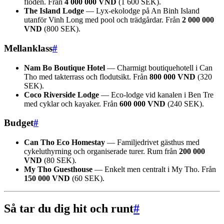
floden. Från
4 000 000 VND
(1 600 SEK).
The Island Lodge
— Lyx-ekolodge på An Binh Island
utanför Vinh Long med pool och trädgårdar. Från
2 000 000
VND
(800 SEK).
Mellanklass
#
Nam Bo Boutique Hotel
— Charmigt boutiquehotell i Can
Tho med takterrass och flodutsikt. Från
800 000 VND
(320
SEK).
Coco Riverside Lodge
— Eco-lodge vid kanalen i Ben Tre
med cyklar och kayaker. Från
600 000 VND
(240 SEK).
Budget
#
Can Tho Eco Homestay
— Familjedrivet gästhus med
cykeluthyrning och organiserade turer. Rum från
200 000
VND
(80 SEK).
My Tho Guesthouse
— Enkelt men centralt i My Tho. Från
150 000 VND
(60 SEK).
Så tar du dig hit och runt
#