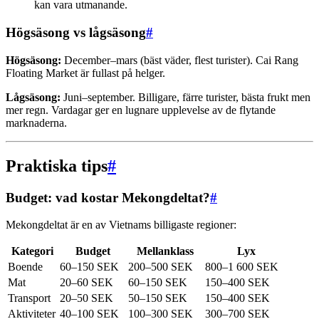
kan vara utmanande.
Högsäsong vs lågsäsong
#
Högsäsong:
December–mars (bäst väder, flest turister). Cai Rang
Floating Market är fullast på helger.
Lågsäsong:
Juni–september. Billigare, färre turister, bästa frukt men
mer regn. Vardagar ger en lugnare upplevelse av de flytande
marknaderna.
Praktiska tips
#
Budget: vad kostar Mekongdeltat?
#
Mekongdeltat är en av Vietnams billigaste regioner:
Kategori
Budget
Mellanklass
Lyx
Boende
60–150 SEK
200–500 SEK
800–1 600 SEK
Mat
20–60 SEK
60–150 SEK
150–400 SEK
Transport
20–50 SEK
50–150 SEK
150–400 SEK
Aktiviteter
40–100 SEK
100–300 SEK
300–700 SEK