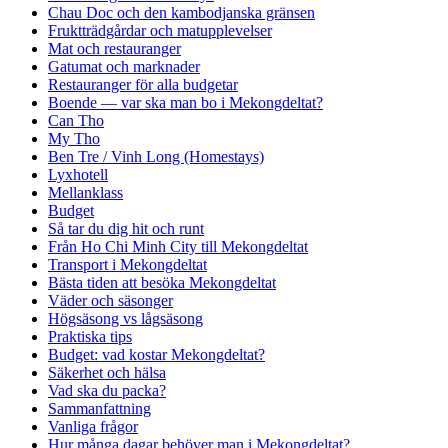
Chau Doc och den kambodjanska gränsen
Fruktträdgårdar och matupplevelser
Mat och restauranger
Gatumat och marknader
Restauranger för alla budgetar
Boende — var ska man bo i Mekongdeltat?
Can Tho
My Tho
Ben Tre / Vinh Long (Homestays)
Lyxhotell
Mellanklass
Budget
Så tar du dig hit och runt
Från Ho Chi Minh City till Mekongdeltat
Transport i Mekongdeltat
Bästa tiden att besöka Mekongdeltat
Väder och säsonger
Högsäsong vs lågsäsong
Praktiska tips
Budget: vad kostar Mekongdeltat?
Säkerhet och hälsa
Vad ska du packa?
Sammanfattning
Vanliga frågor
Hur många dagar behöver man i Mekongdeltat?