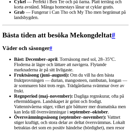
Cykel
— Perfekt i Ben Tre och på öarna. Platt terräng och
korta avstånd. Många homestays lånar ut cyklar gratis.
Grab
— Fungerar i Can Tho och My Tho men begränsat på
landsbygden.
Bästa tiden att besöka Mekongdeltat
#
Väder och säsonger
#
Bäst: December–april
. Torrsäsong med sol, 28–35°C.
Floderna är lägre och lättare att navigera. Flytande
marknaderna är på sitt livligaste.
Fruktsäsong (juni–augusti):
Om du vill ha den bästa
fruktprovningen — durian, mangosteen, rambutan, longan —
är sommaren bäst trots regn. Trädgårdarna svämmar över av
frukt.
Regnperiod (maj–november):
Dagliga regnskurar, ofta på
eftermiddagen. Landskapet är grönt och frodigt.
Vattennivåerna stiger, vilket gör båtturer mer dramatiska men
kan leda till översvämningar i
september–oktober
.
Översvämningssäsong (september–november):
Vattnet
stiger kraftigt, och stora delar av deltat översvämmas. Lokalt
betraktas det som en positiv händelse (bördighet), men resor