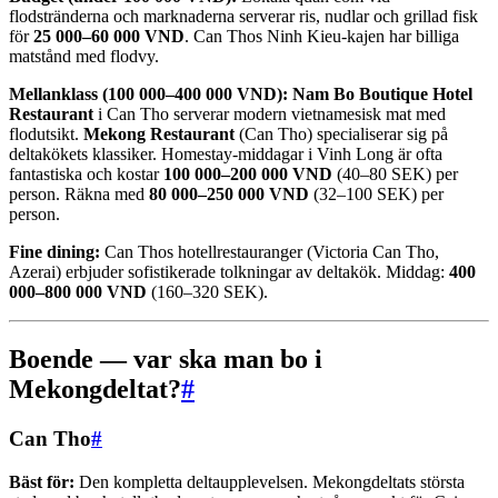
flodstränderna och marknaderna serverar ris, nudlar och grillad fisk
för
25 000–60 000 VND
. Can Thos Ninh Kieu-kajen har billiga
matstånd med flodvy.
Mellanklass (100 000–400 000 VND):
Nam Bo Boutique Hotel
Restaurant
i Can Tho serverar modern vietnamesisk mat med
flodutsikt.
Mekong Restaurant
(Can Tho) specialiserar sig på
deltakökets klassiker. Homestay-middagar i Vinh Long är ofta
fantastiska och kostar
100 000–200 000 VND
(40–80 SEK) per
person. Räkna med
80 000–250 000 VND
(32–100 SEK) per
person.
Fine dining:
Can Thos hotellrestauranger (Victoria Can Tho,
Azerai) erbjuder sofistikerade tolkningar av deltakök. Middag:
400
000–800 000 VND
(160–320 SEK).
Boende — var ska man bo i
Mekongdeltat?
#
Can Tho
#
Bäst för:
Den kompletta deltaupplevelsen. Mekongdeltats största