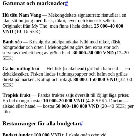
Gatumat och marknader
#
Hủ tiếu Nam Vang
— Mekongdeltats signaturrätt: risnudlar i en
klar, söt buljong med fläsk, räkor, lever och kinesisk selleri.
Originalet från My Tho, men finns i hela deltat.
25 000–40 000
VND
(10–16 SEK).
Bánh xèo
— Krispig risnudelpannkaka fylld med räkor, fläsk,
böngroddar och örter. I Mekongdeltat görs den extra stor och
serveras med ett berg av gröna blad.
30 000–50 000 VND
(12–20
SEK).
Cá lóc nướng trui
— Hel fisk (snakehead) grillad i halmeld — en
deltaklassiker. Fisken lindas i tidningspapper och haIm och grillas
direkt på marken. Köttigt och rökigt.
80 000–150 000 VND
(32–60
SEK).
Tropisk frukt
— Färska frukter säljs överallt till löjligt låga priser.
En hel mango kostar
10 000–20 000 VND
(4–8 SEK). Durian —
älskad eller hatad — kostar
50 000–100 000 VND
(20–40 SEK) per
kilo.
Restauranger för alla budgetar
#
Budget (under 100 000 VND):
Lokala quán cơm vid