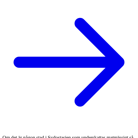
Om det är någon stad i Sydostasien som underskattas matmässigt så