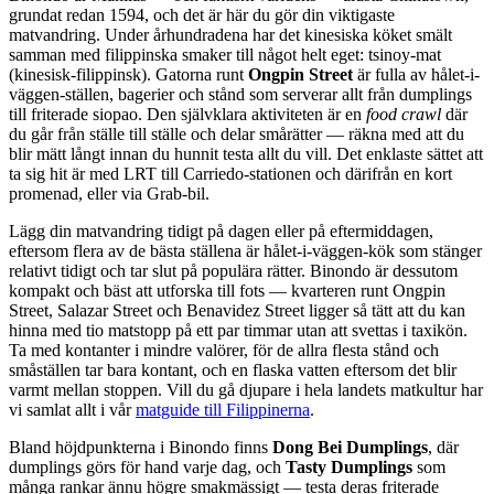
grundat redan 1594, och det är här du gör din viktigaste
matvandring. Under århundradena har det kinesiska köket smält
samman med filippinska smaker till något helt eget: tsinoy-mat
(kinesisk-filippinsk). Gatorna runt
Ongpin Street
är fulla av hålet-i-
väggen-ställen, bagerier och stånd som serverar allt från dumplings
till friterade siopao. Den självklara aktiviteten är en
food crawl
där
du går från ställe till ställe och delar smårätter — räkna med att du
blir mätt långt innan du hunnit testa allt du vill. Det enklaste sättet att
ta sig hit är med LRT till Carriedo-stationen och därifrån en kort
promenad, eller via Grab-bil.
Lägg din matvandring tidigt på dagen eller på eftermiddagen,
eftersom flera av de bästa ställena är hålet-i-väggen-kök som stänger
relativt tidigt och tar slut på populära rätter. Binondo är dessutom
kompakt och bäst att utforska till fots — kvarteren runt Ongpin
Street, Salazar Street och Benavidez Street ligger så tätt att du kan
hinna med tio matstopp på ett par timmar utan att svettas i taxikön.
Ta med kontanter i mindre valörer, för de allra flesta stånd och
småställen tar bara kontant, och en flaska vatten eftersom det blir
varmt mellan stoppen. Vill du gå djupare i hela landets matkultur har
vi samlat allt i vår
matguide till Filippinerna
.
Bland höjdpunkterna i Binondo finns
Dong Bei Dumplings
, där
dumplings görs för hand varje dag, och
Tasty Dumplings
som
många rankar ännu högre smakmässigt — testa deras friterade