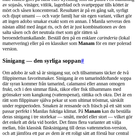
av sojasås, vinäger, vitlök, lagerblad och svartpeppar tills köttet är
mört och såsen koncentrerad. Resultatet är på en gång salt, syrligt
och djupt umami — och varje familj har sin egen variant, vilket gör
att ingen adobo smakar exakt som en annan. I Manila serveras den
nästan alltid med ångat ris, och det är just kombinationen av den
salta såsen och det neutrala riset som gör rätten så
beroendeframkallande. Beställ den på en enklare
carinderia
(lokal
matservering) eller på en klassiker som
Manam
för en mer polerad
version.
Sinigang — den syrliga soppan
#
Om adobo är salt så är sinigang sur, och tillsammans täcker de två
filippinernas favoritsmaker. Sinigang är en tamarinddoftande soppa
där syran kommer från tamarind, calamansi eller annan omogen
frukt, och i den simmar fläsk, räkor eller fisk tillsammans med
grönsaker som kangkong (vattenspenat), rättika och okra. Det är en
rätt som filippinare själva pekar ut som ultimat tröstmat, särskilt
under regnperioden. Smaken är rensande och fräsch på ett sätt som
passar perfekt i Manilas fuktiga klimat. På
Manam
kan du beställa
deras sinigang i tre storlekar — smått, medel eller stort — vilket gör
det enkelt att dela vid bordet. Det finns flera varianter att välja
mellan, från klassisk fläsksinigang till deras vattenmelon-version,
och att jämföra ett par av dem är ett roligt sätt att förstå hur central