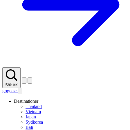
Sök
⌘K
gogo.se
Destinationer
Thailand
Vietnam
Japan
Sydkorea
Bali