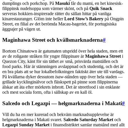
dumplings och porkchop. På
Masuki
får du mami, en het kinesisk-
filippinsk nudelsoppa som värmer skönt, och på
Quik Snack
serveras hokkien-inspirerade rätter du sällan hittar på vanliga
kinarestauranger. Glöm inte heller
Lord Stow’s Bakery
på Ongpin
Street, en filial av det berömda Macau-bageriet, för portugisiska
äggpajer på vägen ut.
Maginhawa Street och kvällsmarknaderna
#
Bortom Chinatown är gatumaten utspridd över hela staden, men ett
av de roligaste stråken för yngre filippinare är
Maginhawa Street
i
Quezon City, känt för sin täthet av små, prisvärda matställen och
food parks. Här är stämningen avslappnad och studentig, och det är
en bra plats att se hur lokalbefolkningen faktiskt äter ute till vardags.
På kvällarna dyker dessutom
isaw
-stånden upp över hela staden —
grillade kycklinginälvor och fläskspett på pinne som filippinerna
älskar att äta efter mörkrets inbrott. Det är streetfood i sin enklaste
och mest sociala form, ofta i sällskap av en kall öl.
Salcedo och Legazpi — helgmarknaderna i Makati
#
Vill du ha en mer kurerad och bekväm marknadsupplevelse är
helgmarknaderna i Makati svaret.
Salcedo Saturday Market
och
Legazpi Sunday Market
i finansdistriktet samlar matstånd med allt