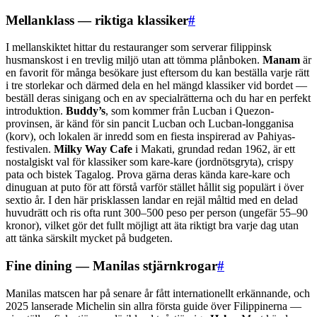
Mellanklass — riktiga klassiker
#
I mellanskiktet hittar du restauranger som serverar filippinsk
husmanskost i en trevlig miljö utan att tömma plånboken.
Manam
är
en favorit för många besökare just eftersom du kan beställa varje rätt
i tre storlekar och därmed dela en hel mängd klassiker vid bordet —
beställ deras sinigang och en av specialrätterna och du har en perfekt
introduktion.
Buddy’s
, som kommer från Lucban i Quezon-
provinsen, är känd för sin pancit Lucban och Lucban-longganisa
(korv), och lokalen är inredd som en fiesta inspirerad av Pahiyas-
festivalen.
Milky Way Cafe
i Makati, grundad redan 1962, är ett
nostalgiskt val för klassiker som kare-kare (jordnötsgryta), crispy
pata och bistek Tagalog. Prova gärna deras kända kare-kare och
dinuguan at puto för att förstå varför stället hållit sig populärt i över
sextio år. I den här prisklassen landar en rejäl måltid med en delad
huvudrätt och ris ofta runt 300–500 peso per person (ungefär 55–90
kronor), vilket gör det fullt möjligt att äta riktigt bra varje dag utan
att tänka särskilt mycket på budgeten.
Fine dining — Manilas stjärnkrogar
#
Manilas matscen har på senare år fått internationellt erkännande, och
2025 lanserade Michelin sin allra första guide över Filippinerna —