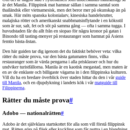
är det Manila. Filippinsk mat hamnar sällan i samma samtal som
thailändsk eller vietnamesisk, men det beror mer på okunskap än på
smak. Här möts spanska kolonialarv, kinesiska handelsrutter,
malajiska rötter och amerikanskt snabbmatsinflytande i en köksstil
som är sur, salt, fet och söt på samma gång — ofta i samma tugga. I
huvudstaden får du allt från en siopao för några kronor på gatan i
Binondo till tasting-menyer på restauranger som hamnat på Asiens
femtio bästa-listan.
Den här guiden tar dig igenom det du faktiskt behöver veta: vilka
rätter du måste prova, var den bästa gatumaten finns, vilka
restauranger som är värda pengarna i alla prisklasser och hur du
undviker turistfällorna. Manila är en kaotisk megastad, men maten är
en av de enklaste och billigaste vägarna in i den filippinska kulturen.
Vill du ha en bredare överblick över staden hittar du den i vår
guide
till Manila
, och en djupdykning i landets kök i vår
matguide till
Filippinerna
.
Rätter du måste prova
#
Adobo — nationalrätten
#
Adobo är det självklara startskottet för alla som vill förstå filippinsk
mat. Rätten görs på fläsk eller kyckling som får puttra i en blandning