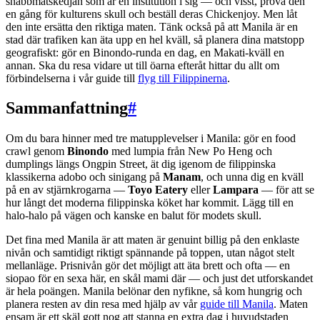
snabbmatskedjan som är en institution i sig — och visst, prova den
en gång för kulturens skull och beställ deras Chickenjoy. Men låt
den inte ersätta den riktiga maten. Tänk också på att Manila är en
stad där trafiken kan äta upp en hel kväll, så planera dina matstopp
geografiskt: gör en Binondo-runda en dag, en Makati-kväll en
annan. Ska du resa vidare ut till öarna efteråt hittar du allt om
förbindelserna i vår guide till
flyg till Filippinerna
.
Sammanfattning
#
Om du bara hinner med tre matupplevelser i Manila: gör en food
crawl genom
Binondo
med lumpia från New Po Heng och
dumplings längs Ongpin Street, ät dig igenom de filippinska
klassikerna adobo och sinigang på
Manam
, och unna dig en kväll
på en av stjärnkrogarna —
Toyo Eatery
eller
Lampara
— för att se
hur långt det moderna filippinska köket har kommit. Lägg till en
halo-halo på vägen och kanske en balut för modets skull.
Det fina med Manila är att maten är genuint billig på den enklaste
nivån och samtidigt riktigt spännande på toppen, utan något stelt
mellanläge. Prisnivån gör det möjligt att äta brett och ofta — en
siopao för en sexa här, en skål mami där — och just det utforskandet
är hela poängen. Manila belönar den nyfikne, så kom hungrig och
planera resten av din resa med hjälp av vår
guide till Manila
. Maten
ensam är ett skäl gott nog att stanna en extra dag i huvudstaden