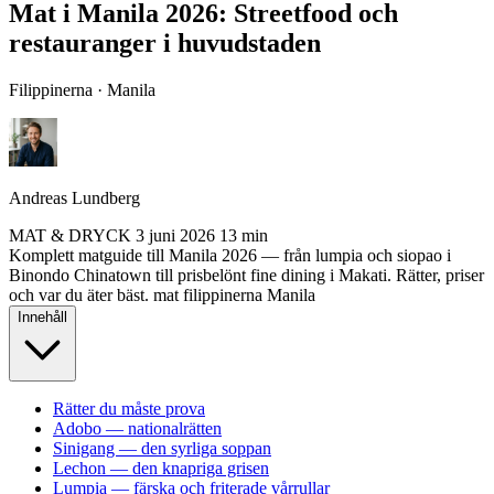
Mat i Manila 2026: Streetfood och
restauranger i huvudstaden
Filippinerna · Manila
Andreas Lundberg
MAT & DRYCK
3 juni 2026
13 min
Komplett matguide till Manila 2026 — från lumpia och siopao i
Binondo Chinatown till prisbelönt fine dining i Makati. Rätter, priser
och var du äter bäst.
mat
filippinerna
Manila
Innehåll
Rätter du måste prova
Adobo — nationalrätten
Sinigang — den syrliga soppan
Lechon — den knapriga grisen
Lumpia — färska och friterade vårrullar