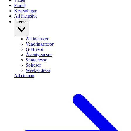
Väder
Familj
Kryssningar
All inclusive
Tema
All inclusive
Vandringsresor
Golfresor
Äventyrsresor
Singelresor
Solresor
Weekendresa
Alla teman