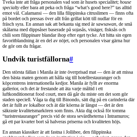
Tveka inte att fråga personalen vad som är husets specialitet;
house
specialty
eller bara att peka och fråga “what’s good here?” tas alltid
emot väl. Calamansi — den lilla filippinska citruslimen — finns ofta
på bordet och pressas över allt från grillat kött till nudlar för en
fräsch syra. En annan sak att bekanta sig med är
sawsawan
, de små
skålarna med dippsåser baserade på sojasås, vinäger, fisksås och
chili som filippinare blandar ihop efter eget tycke. Att hitta sin egen
favoritblandning är en del av nöjet, och personalen visar gärna hur
de gör om du frågar.
Undvik turistfällorna
#
Den största fällan i Manila är inte överprisad mat — den är att missa
den bästa maten genom att hålla sig till hotellrestauranger och
köpcentrens internationella kedjor. Manila är fyllt av enorma
gallerior, och det är frestande att äta varje måltid i ett
luftkonditionerat food court, men då går du miste om det som gör
staden speciell. Våga ta dig till Binondo, sätt dig på en carinderia där
det är fullt av lokalbor och ät där köerna är längst — det är den
säkraste kvalitetsmarkören som finns. Akta dig också för tomma
“turistrestauranger” precis vid de stora sevärdheterna i Intramuros;
gå ett par kvarter bort så halveras priserna och kvaliteten höjs.
En annan klassiker är att fastna i Jollibee, den filippinska