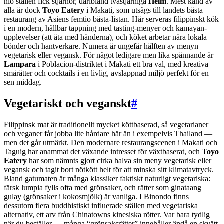
nio ställen fick stjärnor, däribland tvåstjärniga
Helm
. Mest känd av
alla är dock
Toyo Eatery
i Makati, som utsågs till landets bästa
restaurang av Asiens femtio bästa-listan. Här serveras filippinskt kök
i en modern, hållbar tappning med tasting-menyer och kamayan-
upplevelser (att äta med händerna), och köket arbetar nära lokala
bönder och hantverkare. Numera är ungefär hälften av menyn
vegetarisk eller vegansk. För något ledigare men lika spännande är
Lampara
i Poblacion-distriktet i Makati ett bra val, med kreativa
smårätter och cocktails i en livlig, avslappnad miljö perfekt för en
sen middag.
Vegetariskt och veganskt
#
Filippinsk mat är traditionellt mycket köttbaserad, så vegetarianer
och veganer får jobba lite hårdare här än i exempelvis Thailand —
men det går utmärkt. Den modernare restaurangscenen i Makati och
Taguig har anammat det växande intresset för växtbaserat, och
Toyo
Eatery
har som nämnts gjort cirka halva sin meny vegetarisk eller
vegansk och tagit bort nötkött helt för att minska sitt klimatavtryck.
Bland gatumaten är många klassiker faktiskt naturligt vegetariska:
färsk lumpia fylls ofta med grönsaker, och rätter som ginataang
gulay (grönsaker i kokosmjölk) är vanliga. I Binondo finns
dessutom flera buddhistiskt influerade ställen med vegetariska
alternativ, ett arv från Chinatowns kinesiska rötter. Var bara tydlig
när du beställer — många “grönsaksrätter” innehåller ändå en skvätt