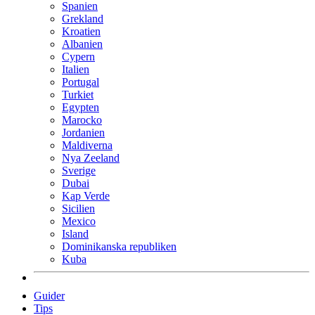
Spanien
Grekland
Kroatien
Albanien
Cypern
Italien
Portugal
Turkiet
Egypten
Marocko
Jordanien
Maldiverna
Nya Zeeland
Sverige
Dubai
Kap Verde
Sicilien
Mexico
Island
Dominikanska republiken
Kuba
Guider
Tips