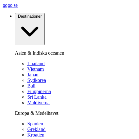
gogo.se
Destinationer
Asien & Indiska oceanen
Thailand
Vietnam
Japan
Sydkorea
Bali
Filippinerna
Sri Lanka
Maldiverna
Europa & Medelhavet
Spanien
Grekland
Kroatien