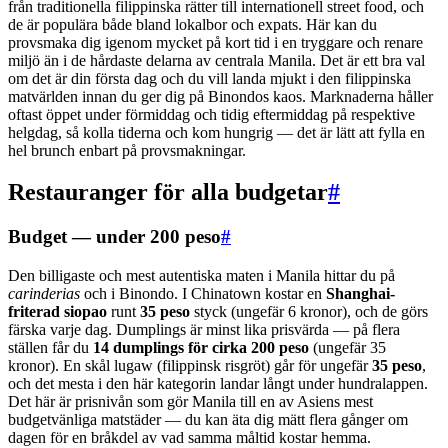
från traditionella filippinska rätter till internationell street food, och
de är populära både bland lokalbor och expats. Här kan du
provsmaka dig igenom mycket på kort tid i en tryggare och renare
miljö än i de hårdaste delarna av centrala Manila. Det är ett bra val
om det är din första dag och du vill landa mjukt i den filippinska
matvärlden innan du ger dig på Binondos kaos. Marknaderna håller
oftast öppet under förmiddag och tidig eftermiddag på respektive
helgdag, så kolla tiderna och kom hungrig — det är lätt att fylla en
hel brunch enbart på provsmakningar.
Restauranger för alla budgetar
#
Budget — under 200 peso
#
Den billigaste och mest autentiska maten i Manila hittar du på
carinderias
och i Binondo. I Chinatown kostar en
Shanghai-
friterad siopao
runt
35 peso
styck (ungefär 6 kronor), och de görs
färska varje dag. Dumplings är minst lika prisvärda — på flera
ställen får du
14 dumplings för cirka 200 peso
(ungefär 35
kronor). En skål lugaw (filippinsk risgröt) går för ungefär
35 peso
,
och det mesta i den här kategorin landar långt under hundralappen.
Det här är prisnivån som gör Manila till en av Asiens mest
budgetvänliga matstäder — du kan äta dig mätt flera gånger om
dagen för en bråkdel av vad samma måltid kostar hemma.