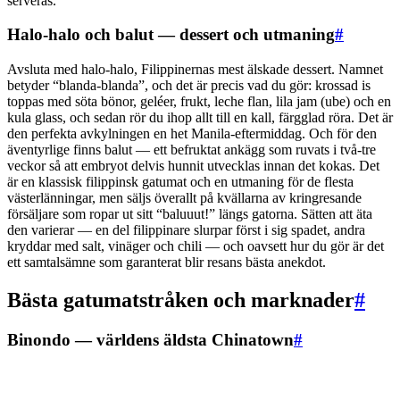
serveras.
Halo-halo och balut — dessert och utmaning
#
Avsluta med halo-halo, Filippinernas mest älskade dessert. Namnet
betyder “blanda-blanda”, och det är precis vad du gör: krossad is
toppas med söta bönor, geléer, frukt, leche flan, lila jam (ube) och en
kula glass, och sedan rör du ihop allt till en kall, färgglad röra. Det är
den perfekta avkylningen en het Manila-eftermiddag. Och för den
äventyrlige finns balut — ett befruktat ankägg som ruvats i två-tre
veckor så att embryot delvis hunnit utvecklas innan det kokas. Det
är en klassisk filippinsk gatumat och en utmaning för de flesta
västerlänningar, men säljs överallt på kvällarna av kringresande
försäljare som ropar ut sitt “baluuut!” längs gatorna. Sätten att äta
den varierar — en del filippinare slurpar först i sig spadet, andra
kryddar med salt, vinäger och chili — och oavsett hur du gör är det
ett samtalsämne som garanterat blir resans bästa anekdot.
Bästa gatumatstråken och marknader
#
Binondo — världens äldsta Chinatown
#