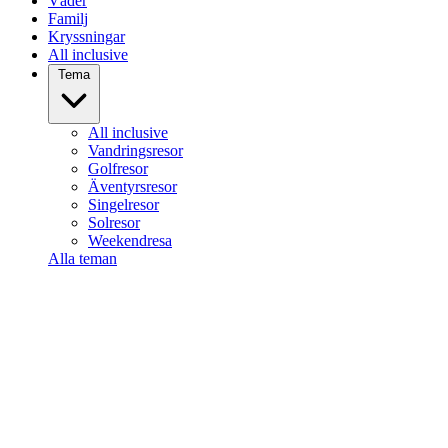
Väder
Familj
Kryssningar
All inclusive
Tema
All inclusive
Vandringsresor
Golfresor
Äventyrsresor
Singelresor
Solresor
Weekendresa
Alla teman