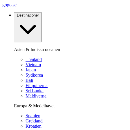
gogo.se
Destinationer
Asien & Indiska oceanen
Thailand
Vietnam
Japan
Sydkorea
Bali
Filippinerna
Sri Lanka
Maldiverna
Europa & Medelhavet
Spanien
Grekland
Kroatien