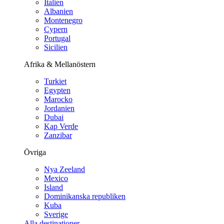
Italien
Albanien
Montenegro
Cypern
Portugal
Sicilien
Afrika & Mellanöstern
Turkiet
Egypten
Marocko
Jordanien
Dubai
Kap Verde
Zanzibar
Övriga
Nya Zeeland
Mexico
Island
Dominikanska republiken
Kuba
Sverige
Alla destinationer