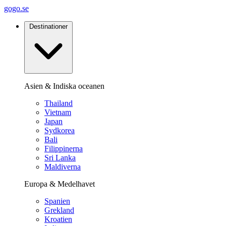
gogo.se
Destinationer
Asien & Indiska oceanen
Thailand
Vietnam
Japan
Sydkorea
Bali
Filippinerna
Sri Lanka
Maldiverna
Europa & Medelhavet
Spanien
Grekland
Kroatien