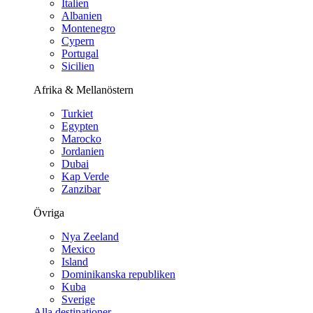
Italien
Albanien
Montenegro
Cypern
Portugal
Sicilien
Afrika & Mellanöstern
Turkiet
Egypten
Marocko
Jordanien
Dubai
Kap Verde
Zanzibar
Övriga
Nya Zeeland
Mexico
Island
Dominikanska republiken
Kuba
Sverige
Alla destinationer