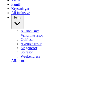
Väder
Familj
Kryssningar
All inclusive
Tema
All inclusive
Vandringsresor
Golfresor
Äventyrsresor
Singelresor
Solresor
Weekendresa
Alla teman