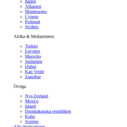
Italien
Albanien
Montenegro
Cypern
Portugal
Sicilien
Afrika & Mellanöstern
Turkiet
Egypten
Marocko
Jordanien
Dubai
Kap Verde
Zanzibar
Övriga
Nya Zeeland
Mexico
Island
Dominikanska republiken
Kuba
Sverige
Alla destinationer