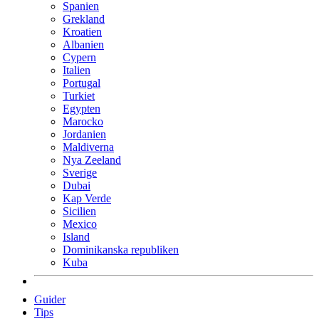
Spanien
Grekland
Kroatien
Albanien
Cypern
Italien
Portugal
Turkiet
Egypten
Marocko
Jordanien
Maldiverna
Nya Zeeland
Sverige
Dubai
Kap Verde
Sicilien
Mexico
Island
Dominikanska republiken
Kuba
Guider
Tips