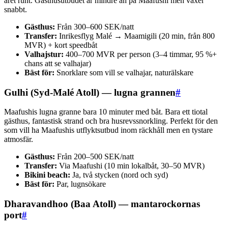
året runt. Gästhusutbudet är mindre än på Maafushi men växer
snabbt.
Gästhus:
Från 300–600 SEK/natt
Transfer:
Inrikesflyg Malé → Maamigili (20 min, från 800
MVR) + kort speedbåt
Valhajstur:
400–700 MVR per person (3–4 timmar, 95 %+
chans att se valhajar)
Bäst för:
Snorklare som vill se valhajar, naturälskare
Gulhi (Syd-Malé Atoll) — lugna grannen
#
Maafushis lugna granne bara 10 minuter med båt. Bara ett tiotal
gästhus, fantastisk strand och bra husrevssnorkling. Perfekt för den
som vill ha Maafushis utflyktsutbud inom räckhåll men en tystare
atmosfär.
Gästhus:
Från 200–500 SEK/natt
Transfer:
Via Maafushi (10 min lokalbåt, 30–50 MVR)
Bikini beach:
Ja, två stycken (nord och syd)
Bäst för:
Par, lugnsökare
Dharavandhoo (Baa Atoll) — mantarockornas
port
#