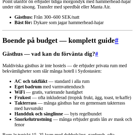
Point utanför ön erbjuder tidiga morgondyk med hammerhead-hajar
under rätt säsong. Transfer med speedbåt eller Manta Air.
Gästhus:
Från 300–600 SEK/natt
Bäst för:
Dykare som jagar hammerhead-hajar
Boende på budget — komplett guide
#
Gästhus — vad kan du förvänta dig?
#
Maldiviska gästhus är inte hostels — de erbjuder privata rum med
bekvämligheter som slår många hotell i Sydostasien:
AC och takfläkt
— standard i alla rum
Eget badrum
med varmvattendusch
WiFi
— gratis, varierande hastighet
Frukost
— ofta inkluderad (tropisk frukt, ägg, toast, te/kaffe)
Takterrass
— många gästhus har en gemensam takterrass
med havsutsikt
Handduk och sänglinne
— byts regelbundet
Snorkelutrustning
— många erbjuder gratis lån av mask och
fenor
Rum är typiskt 15–25 kvm med dubbelsäng, garderob, ofta