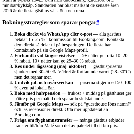
minibar/kylskåp. Standarden har ökat markant de senaste åren —
2026 är de flesta gästhus välskötta och rena.
Bokningsstrategier som sparar pengar
#
Boka direkt via WhatsApp eller e-post
— alla gästhus
betalar 15–25 % i kommission till Booking.com. Kontakta
dem direkt så delar ni på besparingen. De flesta har
kontaktinfo på sin Google Maps-profil.
Förhandla vid längre vistelser
— 5+ nätter ger ofta 10–20
% rabatt. 10+ nätter kan ge 25–30 % rabatt.
Res under lågsäsong (maj–oktober)
— gästhuspriserna
sjunker med 30–50 %. Vädret är fortfarande varmt (28–30°C)
men det regnar mer.
Undvik jul- och nyårsveckan
— priserna stiger med 50–100
% även på lokala öar.
Boka med halvpension
— frukost + middag på gästhuset ger
bättre pris per måltid och sparar beslutsfattande.
Jämför på Google Maps
— sök på “guesthouse [öns namn]”
och läs recensioner direkt. Ofta mer uppdaterat än
Booking.com.
Fråga om flyghamnstransfer
— många gästhus erbjuder
transfer till/från Malé som del av paketet till ett bra pris.