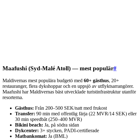
Maafushi (Syd-Malé Atoll) — mest populär
#
Maldivernas mest populära budgetö med
60+ gästhus
, 20+
restauranger, flera dykshoppar och en uppsjö av utflyktsarrangörer.
Maafushi har Maldivernas bäst utvecklade turistinfrastruktur utanför
resorterna.
Gästhus:
Från 200–500 SEK/natt med frukost
Transfer:
90 min med offentlig färja (22 MVR/14 SEK) eller
30 min speedbåt (250–400 MVR)
Bikini beach:
Ja, på södra sidan
Dykcenter:
3+ stycken, PADI-certifierade
Matbankomat:
Ja (BML)