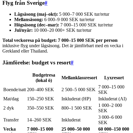
Flyg från Sverige
#
Lågsäsong (maj–okt):
5 000–7 000 SEK tur/retur
Mellansäsong:
6 000–9 000 SEK tur/retur
Högsäsong (dec–mar):
7 000–15 000 SEK tur/retur
Jul/nyår:
10 000–20 000+ SEK tur/retur
Total veckoresa på budget: 7 000–15 000 SEK per person
inklusive flyg under lågsäsong. Det är jämförbart med en vecka i
Grekland eller Thailand.
Jämförelse: budget vs resort
#
Budgetresa
Mellanklassresort
Lyxresort
(lokal ö)
7 000–15 000
Boende/natt
200–400 SEK
2 500–5 000 SEK
SEK
Mat/dag
150–250 SEK
Inkluderat (HP)
Inkluderat (AI)
1 000–2 000
2 dyk
350–550 SEK
800–1 500 SEK
SEK
3 000–6 000
Transfer
14–260 SEK
Inkluderat
SEK
Vecka
7 000–15 000
25 000–50 000
60 000–150 000