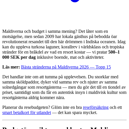
Maldiverna och budget i samma mening? Det låter som en
motsägelse, men sedan 2009 har lokala gästhus på bebodda öar
revolutionerat resandet till den här drömmen i Indiska oceanen. Idag
kan du uppleva turkosa laguner, korallrev i världsklass och tropiska
stränder för en bråkdel av vad en resort kostar — vi pratar
500–1
000 SEK per dag
inklusive boende, mat och aktiviteter.
Läs mer:
Bästa stränderna på Maldiverna 2026 — Topp 15
Det handlar inte om att tumma på upplevelsen. Du snorklar med
samma sköldpaddor, dyker vid samma rev och njuter av samma
solnedgångar som resortgästerna — men du gör det till en tiondel av
priset, samtidigt som du får en autentisk insyn i maldivisk kultur som
resortgästerna aldrig kommer nära.
Planerar du resebudgeten? Glöm inte en bra
reseförsäkring
och ett
smart betalkort för utlandet
— det kan spara mycket.