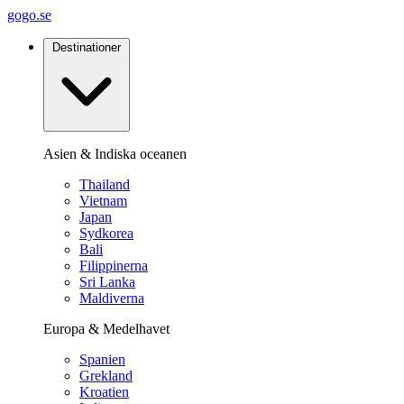
gogo.se
Destinationer
Asien & Indiska oceanen
Thailand
Vietnam
Japan
Sydkorea
Bali
Filippinerna
Sri Lanka
Maldiverna
Europa & Medelhavet
Spanien
Grekland
Kroatien