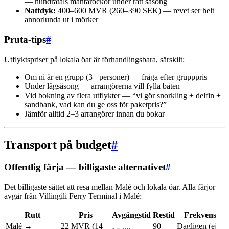
— hundratals mantarockor under rätt säsong
Nattdyk:
400–600 MVR (260–390 SEK) — revet ser helt
annorlunda ut i mörker
Pruta-tips
#
Utflyktspriser på lokala öar är förhandlingsbara, särskilt:
Om ni är en grupp (3+ personer) — fråga efter grupppris
Under lågsäsong — arrangörerna vill fylla båten
Vid bokning av flera utflykter — “vi gör snorkling + delfin +
sandbank, vad kan du ge oss för paketpris?”
Jämför alltid 2–3 arrangörer innan du bokar
Transport på budget
#
Offentlig färja — billigaste alternativet
#
Det billigaste sättet att resa mellan Malé och lokala öar. Alla färjor
avgår från Villingili Ferry Terminal i Malé:
Rutt
Pris
Avgångstid
Restid
Frekvens
Malé →
22 MVR (14
90
Dagligen (ej