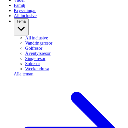
Väder
Familj
Kryssningar
All inclusive
Tema
All inclusive
Vandringsresor
Golfresor
Äventyrsresor
Singelresor
Solresor
Weekendresa
Alla teman