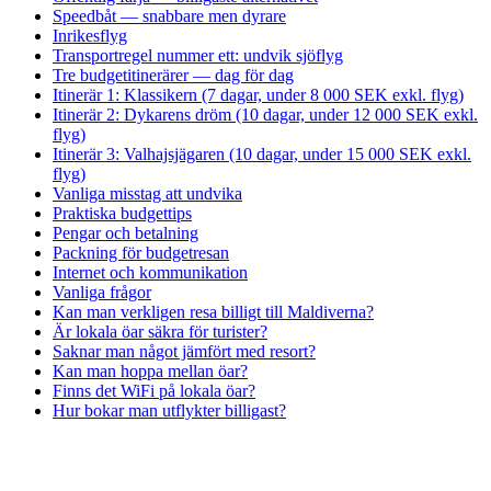
Speedbåt — snabbare men dyrare
Inrikesflyg
Transportregel nummer ett: undvik sjöflyg
Tre budgetitinerärer — dag för dag
Itinerär 1: Klassikern (7 dagar, under 8 000 SEK exkl. flyg)
Itinerär 2: Dykarens dröm (10 dagar, under 12 000 SEK exkl.
flyg)
Itinerär 3: Valhajsjägaren (10 dagar, under 15 000 SEK exkl.
flyg)
Vanliga misstag att undvika
Praktiska budgettips
Pengar och betalning
Packning för budgetresan
Internet och kommunikation
Vanliga frågor
Kan man verkligen resa billigt till Maldiverna?
Är lokala öar säkra för turister?
Saknar man något jämfört med resort?
Kan man hoppa mellan öar?
Finns det WiFi på lokala öar?
Hur bokar man utflykter billigast?