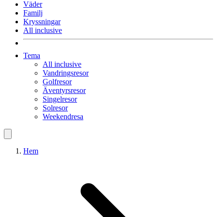
Väder
Familj
Kryssningar
All inclusive
Tema
All inclusive
Vandringsresor
Golfresor
Äventyrsresor
Singelresor
Solresor
Weekendresa
Hem