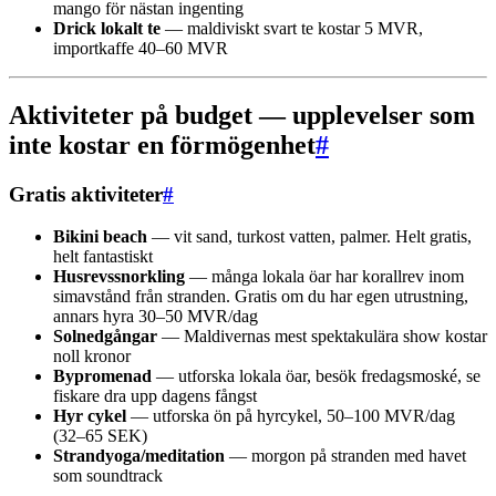
mango för nästan ingenting
Drick lokalt te
— maldiviskt svart te kostar 5 MVR,
importkaffe 40–60 MVR
Aktiviteter på budget — upplevelser som
inte kostar en förmögenhet
#
Gratis aktiviteter
#
Bikini beach
— vit sand, turkost vatten, palmer. Helt gratis,
helt fantastiskt
Husrevssnorkling
— många lokala öar har korallrev inom
simavstånd från stranden. Gratis om du har egen utrustning,
annars hyra 30–50 MVR/dag
Solnedgångar
— Maldivernas mest spektakulära show kostar
noll kronor
Bypromenad
— utforska lokala öar, besök fredagsmoské, se
fiskare dra upp dagens fångst
Hyr cykel
— utforska ön på hyrcykel, 50–100 MVR/dag
(32–65 SEK)
Strandyoga/meditation
— morgon på stranden med havet
som soundtrack