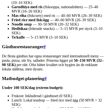
(10–16 SEK)
Garudhiya med ris
(fisksoppa, nationalrätten) — 25–40
MVR (16–26 SEK)
Mas riha
(fiskcurry) med ris — 40–60 MVR (26–39 SEK)
Fried rice med fisk/ägg
— 40–60 MVR (26–39 SEK)
Noodle soup
— 30–50 MVR (20–32 SEK)
Hedhikaa
(friterade snacks) — 5–15 MVR per styck (3–10
SEK)
Te/kaffe
— 5–15 MVR (3–10 SEK)
Gästhusrestauranger
#
De flesta gästhus har egna restauranger med internationell meny —
pasta, pizza, stir fry, sallader. Priserna ligger på
50–150 MVR (32–
98 SEK)
per rätt. Ofta bättre kvalitet och hygien än de enklaste
lokala ställena, men dyrare.
Matbudget-planering
#
Under 100 SEK/dag (extrem budget):
Frukost: Inkluderad i gästhuset (0 SEK)
Lunch: Lokal teashop — fried rice med ägg (50 MVR = 32
SEK)