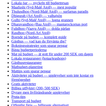
Lokala öar — nyckeln till budgetresan
Maafushi (Syd-Malé Atoll) — mest populär
Thulusdhoo (Nord-Malé Atoll) — surfarnas paradis
Dhigurah (Ari Atoll) — valhajsön
Gulhi (Syd-Malé Atoll) — lugna grannen
Dharavandhoo (Baa Atoll) — mantarockornas port
Fulidhoo (Vaavu Atoll) — dolda pärlan
Rasdhoo (Nord-Ari Atoll)
Boende på budget — komplett guide
Gästhus — vad kan du förvänta dig?
Bokningsstrategier som sparar pengar
Bästa budgetperioderna
Mat på budget — ät gott för under 200 SEK om dagen
Lokala restauranger (hotaa/teashops)
Gästhusrestauranger
Matbudget-planering
Mattips som sparar pengar
Aktiviteter på budget — upplevelser som inte kostar en
förmögenhet
Gratis aktiviteter
Billiga utflykter (200–500 SEK)
Dyrare men livförändrande upplevelser
Pruta-tips
Transport på budget
Offentlig färja — billigaste alternativet