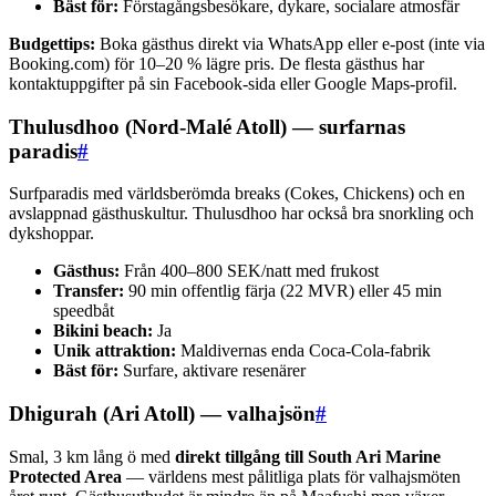
Bäst för:
Förstagångsbesökare, dykare, socialare atmosfär
Budgettips:
Boka gästhus direkt via WhatsApp eller e-post (inte via
Booking.com) för 10–20 % lägre pris. De flesta gästhus har
kontaktuppgifter på sin Facebook-sida eller Google Maps-profil.
Thulusdhoo (Nord-Malé Atoll) — surfarnas
paradis
#
Surfparadis med världsberömda breaks (Cokes, Chickens) och en
avslappnad gästhuskultur. Thulusdhoo har också bra snorkling och
dykshoppar.
Gästhus:
Från 400–800 SEK/natt med frukost
Transfer:
90 min offentlig färja (22 MVR) eller 45 min
speedbåt
Bikini beach:
Ja
Unik attraktion:
Maldivernas enda Coca-Cola-fabrik
Bäst för:
Surfare, aktivare resenärer
Dhigurah (Ari Atoll) — valhajsön
#
Smal, 3 km lång ö med
direkt tillgång till South Ari Marine
Protected Area
— världens mest pålitliga plats för valhajsmöten