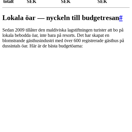
totalt
SEK
SEK
SEK
Lokala öar — nyckeln till budgetresan
#
Sedan 2009 tillåter den maldiviska lagstiftningen turister att bo på
lokala bebodda öar, inte bara på resorts. Det har skapat en
blomstrande gästhusindustri med över 600 registrerade gästhus på
dussintals öar. Här är de bästa budgetöarna: