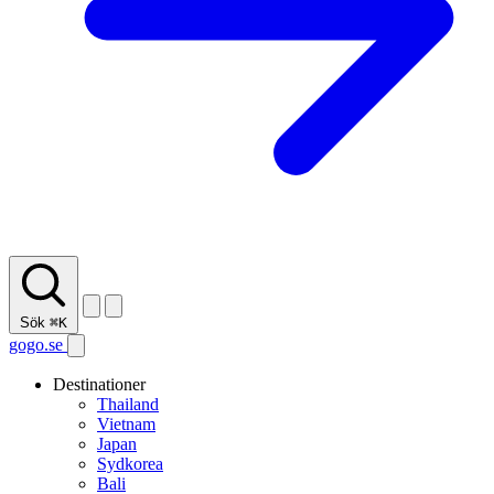
Sök
⌘K
gogo.se
Destinationer
Thailand
Vietnam
Japan
Sydkorea
Bali