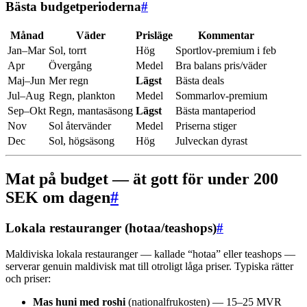
Bästa budgetperioderna
#
Månad
Väder
Prisläge
Kommentar
Jan–Mar
Sol, torrt
Hög
Sportlov-premium i feb
Apr
Övergång
Medel
Bra balans pris/väder
Maj–Jun
Mer regn
Lägst
Bästa deals
Jul–Aug
Regn, plankton
Medel
Sommarlov-premium
Sep–Okt
Regn, mantasäsong
Lägst
Bästa mantaperiod
Nov
Sol återvänder
Medel
Priserna stiger
Dec
Sol, högsäsong
Hög
Julveckan dyrast
Mat på budget — ät gott för under 200
SEK om dagen
#
Lokala restauranger (hotaa/teashops)
#
Maldiviska lokala restauranger — kallade “hotaa” eller teashops —
serverar genuin maldivisk mat till otroligt låga priser. Typiska rätter
och priser:
Mas huni med roshi
(nationalfrukosten) — 15–25 MVR