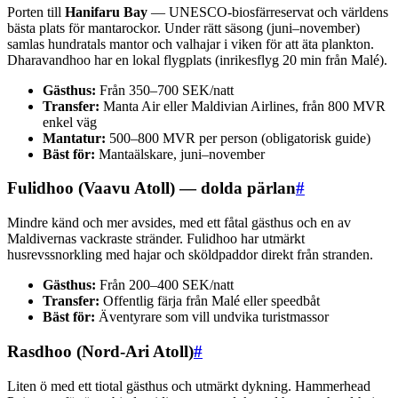
Porten till
Hanifaru Bay
— UNESCO-biosfärreservat och världens
bästa plats för mantarockor. Under rätt säsong (juni–november)
samlas hundratals mantor och valhajar i viken för att äta plankton.
Dharavandhoo har en lokal flygplats (inrikesflyg 20 min från Malé).
Gästhus:
Från 350–700 SEK/natt
Transfer:
Manta Air eller Maldivian Airlines, från 800 MVR
enkel väg
Mantatur:
500–800 MVR per person (obligatorisk guide)
Bäst för:
Mantaälskare, juni–november
Fulidhoo (Vaavu Atoll) — dolda pärlan
#
Mindre känd och mer avsides, med ett fåtal gästhus och en av
Maldivernas vackraste stränder. Fulidhoo har utmärkt
husrevssnorkling med hajar och sköldpaddor direkt från stranden.
Gästhus:
Från 200–400 SEK/natt
Transfer:
Offentlig färja från Malé eller speedbåt
Bäst för:
Äventyrare som vill undvika turistmassor
Rasdhoo (Nord-Ari Atoll)
#
Liten ö med ett tiotal gästhus och utmärkt dykning. Hammerhead