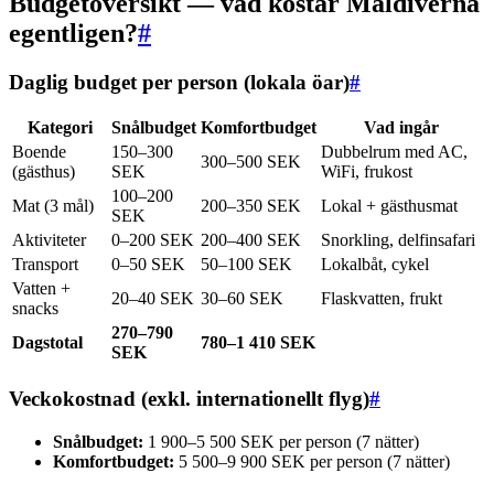
Budgetöversikt — vad kostar Maldiverna
egentligen?
#
Daglig budget per person (lokala öar)
#
Kategori
Snålbudget
Komfortbudget
Vad ingår
Boende
150–300
Dubbelrum med AC,
300–500 SEK
(gästhus)
SEK
WiFi, frukost
100–200
Mat (3 mål)
200–350 SEK
Lokal + gästhusmat
SEK
Aktiviteter
0–200 SEK
200–400 SEK
Snorkling, delfinsafari
Transport
0–50 SEK
50–100 SEK
Lokalbåt, cykel
Vatten +
20–40 SEK
30–60 SEK
Flaskvatten, frukt
snacks
270–790
Dagstotal
780–1 410 SEK
SEK
Veckokostnad (exkl. internationellt flyg)
#
Snålbudget:
1 900–5 500 SEK per person (7 nätter)
Komfortbudget:
5 500–9 900 SEK per person (7 nätter)