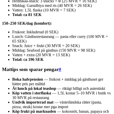
Hedhikaa-snack: 3 snacks + te (25 MVR = 16 SEK)
Middag: Garudhiya med ris (40 MVR = 26 SEK)
Vatten: 1,5L flaska (10 MVR = 7 SEK)
Total: ca 81 SEK
150–250 SEK/dag (komfort):
Frukost: Inkluderad (0 SEK)
Lunch: Gästhusrestaurang — pasta eller curry (100 MVR =
65 SEK)
Snack: Juice + frukt (30 MVR = 20 SEK)
Middag: Seafood på gästhus (150 MVR = 98 SEK)
Vatten + extra (20 MVR = 13 SEK)
Total: ca 196 SEK
Mattips som sparar pengar
#
Boka halvpension
— frukost + middag på gästhuset ger
bättre pris per måltid
Ät lunch på lokal teashop
— riktigt billigt och autentiskt
Köp vatten i storflaska
— 1,5L kostar 5–10 MVR i butik vs
30 MVR på restaurang
Undvik importerad mat
— västerländska rätter (pasta,
pizza, steak) kostar mer pga import
Köp frukt på marknaden
— kokosnöt, banan, papaya och