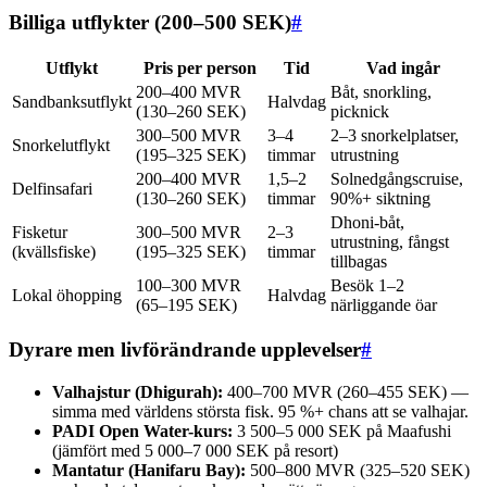
Billiga utflykter (200–500 SEK)
#
Utflykt
Pris per person
Tid
Vad ingår
200–400 MVR
Båt, snorkling,
Sandbanksutflykt
Halvdag
(130–260 SEK)
picknick
300–500 MVR
3–4
2–3 snorkelplatser,
Snorkelutflykt
(195–325 SEK)
timmar
utrustning
200–400 MVR
1,5–2
Solnedgångscruise,
Delfinsafari
(130–260 SEK)
timmar
90%+ siktning
Dhoni-båt,
Fisketur
300–500 MVR
2–3
utrustning, fångst
(kvällsfiske)
(195–325 SEK)
timmar
tillbagas
100–300 MVR
Besök 1–2
Lokal öhopping
Halvdag
(65–195 SEK)
närliggande öar
Dyrare men livförändrande upplevelser
#
Valhajstur (Dhigurah):
400–700 MVR (260–455 SEK) —
simma med världens största fisk. 95 %+ chans att se valhajar.
PADI Open Water-kurs:
3 500–5 000 SEK på Maafushi
(jämfört med 5 000–7 000 SEK på resort)
Mantatur (Hanifaru Bay):
500–800 MVR (325–520 SEK)