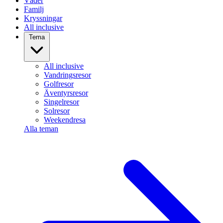
Väder
Familj
Kryssningar
All inclusive
Tema
All inclusive
Vandringsresor
Golfresor
Äventyrsresor
Singelresor
Solresor
Weekendresa
Alla teman