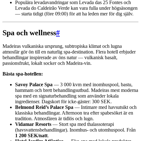
Populära levadavandringar som Levada das 25 Fontes och
Levada do Caldeirão Verde kan vara fulla under högsäsongen
— starta tidigt (före 09:00) för att ha leden mer för dig själv.
Spa och wellness
#
Madeiras vulkaniska ursprung, subtropiska klimat och lugna
atmosfär gör ön till en naturlig spa-destination. Flera hotell erbjuder
behandlingar inspirerade av öns natur — vulkanisk basalt,
passionsfrukt, lokalt socker och Madeira-vin.
Bästa spa-hotellen:
Savoy Palace Spa
— 3 000 kvm med inomhuspool, bastu,
hammam och brett behandlingsutbud. Madeiras mest moderna
spa med en signaturbehandling som använder lokala
ingredienser. Dagskort för icke-gäster: 300 SEK.
Belmond Reid’s Palace Spa
— Intimare med havsutsikt och
klassiska behandlingar. Afternoon tea efter spabesöket är en
tradition. Atmosfären är tidlös och lugn.
Vidamar Resorts
— Stort spa med thalassoterapi
(havsvattensbehandlingar). Inomhus- och utomhuspool. Från
1 200 SEK/natt
.