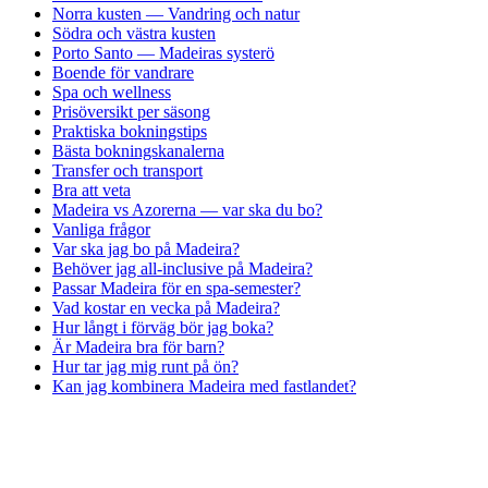
Norra kusten — Vandring och natur
Södra och västra kusten
Porto Santo — Madeiras systerö
Boende för vandrare
Spa och wellness
Prisöversikt per säsong
Praktiska bokningstips
Bästa bokningskanalerna
Transfer och transport
Bra att veta
Madeira vs Azorerna — var ska du bo?
Vanliga frågor
Var ska jag bo på Madeira?
Behöver jag all-inclusive på Madeira?
Passar Madeira för en spa-semester?
Vad kostar en vecka på Madeira?
Hur långt i förväg bör jag boka?
Är Madeira bra för barn?
Hur tar jag mig runt på ön?
Kan jag kombinera Madeira med fastlandet?