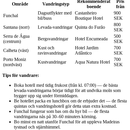
Rekommenderat
Pris
Område
Vandringstyp
boende
från
Dagsutflykter med
Castanheiro
900
Funchal
bil/buss
Boutique Hotel
SEK
800
Santana (norr)
Levada-vandringar
Quinta do Furão
SEK
Serra de Água
500
Bergsvandringar
Hotel Encumeada
(centrum)
SEK
Kust och
Hotel Jardim
700
Calheta (väst)
ravinvandringar
Atlântico
SEK
Porto Moniz
700
Kustvandringar
Aqua Natura Hotel
(nordväst)
SEK
Tips för vandrare:
Boka hotell med tidig frukost (från kl. 07:00) — de bästa
levada-vandringarna börjar tidigt för att undvika moln som
bygger upp sig under förmiddagen.
Be hotellet packa en lunchbox om de erbjuder det — de flesta
quintas och vandringshotell gör detta utan extra kostnad.
Funchal fungerar som bas om du hyr bil — de flesta
vandringarna nås på 30–60 minuters körning.
Bo minst en natt utanför Funchal för att uppleva Madeiras
tystnad och stjärnhimmel.