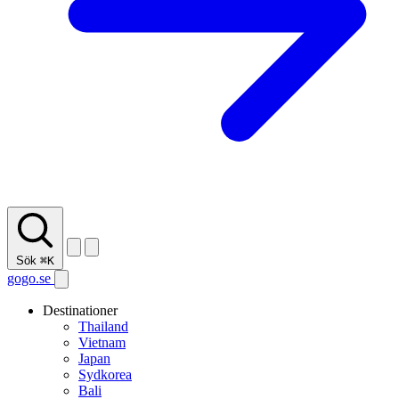
Sök
⌘K
gogo.se
Destinationer
Thailand
Vietnam
Japan
Sydkorea
Bali