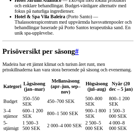
Hotel Jardim Atlântico
— Eko-spa med lokala produkter
och enklare behandlingar. Budget-vänligare alternativ med
fokus på naturliga ingredienser.
Hotel & Spa Vila Baleira
(Porto Santo) —
Thalassoterapicentrum med uppvärmda havsvattenpooler och
behandlingar baserade på Porto Santos terapeutiska sand. En
unik spa-upplevelse.
Prisöversikt per säsong
#
Madeira har ett jämnt klimat och turism året runt, men
prisskillnaderna kan vara stora beroende på säsong och evenemang.
Mellansäsong
Lågsäsong
Högsäsong
Nyår (20
Kategori
(apr–jun, sep–
(jan–mar)
(jul–aug)
dec – 5 jan)
nov)
350–550
500–800
800–1 200
Budget
450–700 SEK
SEK
SEK
SEK
3–4
600–1 200
900–1 800
1 500–3
800–1 500 SEK
stjärnor
SEK
SEK
000 SEK
5-
1 500–3
2 500–5
4 000–8
2 000–4 000 SEK
stjärnigt
500 SEK
000 SEK
000 SEK