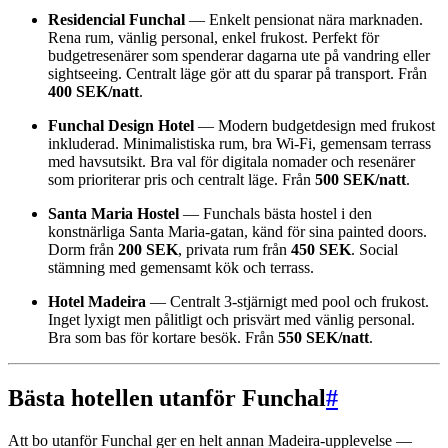
Residencial Funchal
— Enkelt pensionat nära marknaden.
Rena rum, vänlig personal, enkel frukost. Perfekt för
budgetresenärer som spenderar dagarna ute på vandring eller
sightseeing. Centralt läge gör att du sparar på transport. Från
400 SEK/natt
.
Funchal Design Hotel
— Modern budgetdesign med frukost
inkluderad. Minimalistiska rum, bra Wi-Fi, gemensam terrass
med havsutsikt. Bra val för digitala nomader och resenärer
som prioriterar pris och centralt läge. Från
500 SEK/natt
.
Santa Maria Hostel
— Funchals bästa hostel i den
konstnärliga Santa Maria-gatan, känd för sina painted doors.
Dorm från
200 SEK
, privata rum från
450 SEK
. Social
stämning med gemensamt kök och terrass.
Hotel Madeira
— Centralt 3-stjärnigt med pool och frukost.
Inget lyxigt men pålitligt och prisvärt med vänlig personal.
Bra som bas för kortare besök. Från
550 SEK/natt
.
Bästa hotellen utanför Funchal
#
Att bo utanför Funchal ger en helt annan Madeira-upplevelse —