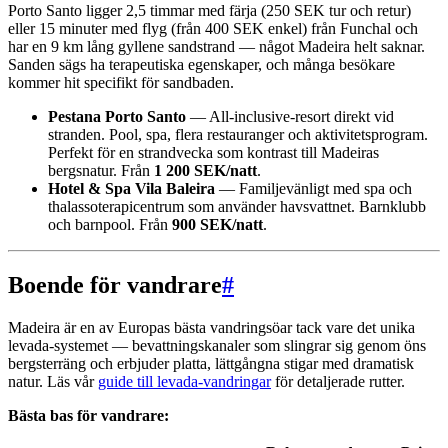
Porto Santo ligger 2,5 timmar med färja (250 SEK tur och retur)
eller 15 minuter med flyg (från 400 SEK enkel) från Funchal och
har en 9 km lång gyllene sandstrand — något Madeira helt saknar.
Sanden sägs ha terapeutiska egenskaper, och många besökare
kommer hit specifikt för sandbaden.
Pestana Porto Santo
— All-inclusive-resort direkt vid
stranden. Pool, spa, flera restauranger och aktivitetsprogram.
Perfekt för en strandvecka som kontrast till Madeiras
bergsnatur. Från
1 200 SEK/natt
.
Hotel & Spa Vila Baleira
— Familjevänligt med spa och
thalassoterapicentrum som använder havsvattnet. Barnklubb
och barnpool. Från
900 SEK/natt
.
Boende för vandrare
#
Madeira är en av Europas bästa vandringsöar tack vare det unika
levada-systemet — bevattningskanaler som slingrar sig genom öns
bergsterräng och erbjuder platta, lättgångna stigar med dramatisk
natur. Läs vår
guide till levada-vandringar
för detaljerade rutter.
Bästa bas för vandrare: