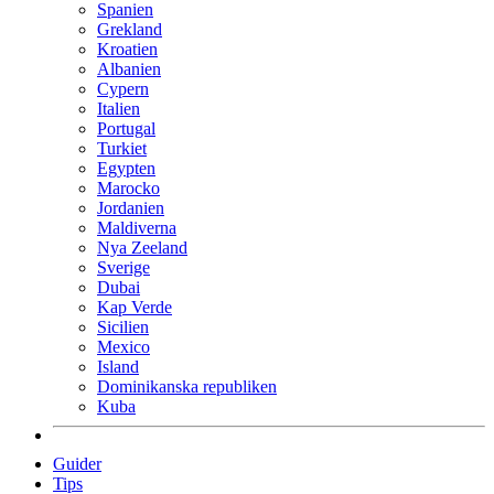
Spanien
Grekland
Kroatien
Albanien
Cypern
Italien
Portugal
Turkiet
Egypten
Marocko
Jordanien
Maldiverna
Nya Zeeland
Sverige
Dubai
Kap Verde
Sicilien
Mexico
Island
Dominikanska republiken
Kuba
Guider
Tips