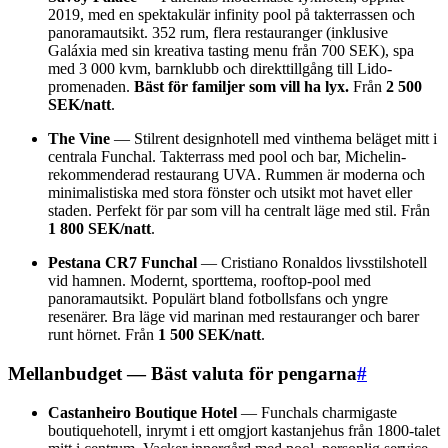
2019, med en spektakulär infinity pool på takterrassen och
panoramautsikt. 352 rum, flera restauranger (inklusive
Galáxia med sin kreativa tasting menu från 700 SEK), spa
med 3 000 kvm, barnklubb och direkttillgång till Lido-
promenaden.
Bäst för familjer som vill ha lyx.
Från
2 500
SEK/natt
.
The Vine
— Stilrent designhotell med vinthema beläget mitt i
centrala Funchal. Takterrass med pool och bar, Michelin-
rekommenderad restaurang UVA. Rummen är moderna och
minimalistiska med stora fönster och utsikt mot havet eller
staden. Perfekt för par som vill ha centralt läge med stil. Från
1 800 SEK/natt
.
Pestana CR7 Funchal
— Cristiano Ronaldos livsstilshotell
vid hamnen. Modernt, sporttema, rooftop-pool med
panoramautsikt. Populärt bland fotbollsfans och yngre
resenärer. Bra läge vid marinan med restauranger och barer
runt hörnet. Från
1 500 SEK/natt
.
Mellanbudget — Bäst valuta för pengarna
#
Castanheiro Boutique Hotel
— Funchals charmigaste
boutiquehotell, inrymt i ett omgjort kastanjehus från 1800-talet