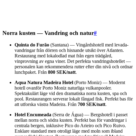
Norra kusten — Vandring och natur
#
Quinta do Furão
(Santana) — Vingårdshotell med levada-
vandringar från dörren och hisnande utsikt över Atlanten.
Restaurang med lokalodlad mat från egen trädgård,
vinprovning av egna viner. Det perfekta vandringshotellet —
personalen kan rekommendera rutter efter din nivå och ordnar
lunchpaket. Från
800 SEK/natt
.
Aqua Natura Madeira Hotel
(Porto Moniz) — Modernt
hotell ovanför Porto Moniz naturliga vulkanpooler.
Spektakulärt läge vid den dramatiska norra kusten, spa och
pool. Restaurangen serverar lokalt fångad fisk. Perfekt bas för
att utforska västra Madeira. Från
700 SEK/natt
.
Hotel Encumeada
(Serra de Água) — Bergshotell i passet
mellan norra och södra kusten. Perfekt bas för vandringar i
centrala bergen, inklusive Pico do Arieiro och Pico Ruivo.
Enklare standard men otroligt läge med moln som ibland