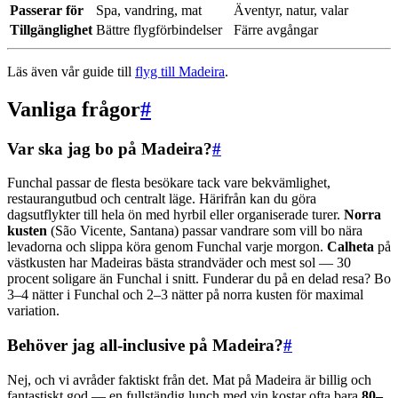
Passerar för
Spa, vandring, mat
Äventyr, natur, valar
Tillgänglighet
Bättre flygförbindelser
Färre avgångar
Läs även vår guide till
flyg till Madeira
.
Vanliga frågor
#
Var ska jag bo på Madeira?
#
Funchal passar de flesta besökare tack vare bekvämlighet,
restaurangutbud och centralt läge. Härifrån kan du göra
dagsutflykter till hela ön med hyrbil eller organiserade turer.
Norra
kusten
(São Vicente, Santana) passar vandrare som vill bo nära
levadorna och slippa köra genom Funchal varje morgon.
Calheta
på
västkusten har Madeiras bästa strandväder och mest sol — 30
procent soligare än Funchal i snitt. Funderar du på en delad resa? Bo
3–4 nätter i Funchal och 2–3 nätter på norra kusten för maximal
variation.
Behöver jag all-inclusive på Madeira?
#
Nej, och vi avråder faktiskt från det. Mat på Madeira är billig och
fantastiskt god — en fullständig lunch med vin kostar ofta bara
80–