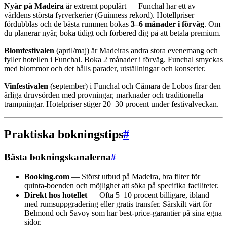
Nyår på Madeira
är extremt populärt — Funchal har ett av
världens största fyrverkerier (Guinness rekord). Hotellpriser
fördubblas och de bästa rummen bokas
3–6 månader i förväg
. Om
du planerar nyår, boka tidigt och förbered dig på att betala premium.
Blomfestivalen
(april/maj) är Madeiras andra stora evenemang och
fyller hotellen i Funchal. Boka 2 månader i förväg. Funchal smyckas
med blommor och det hålls parader, utställningar och konserter.
Vinfestivalen
(september) i Funchal och Câmara de Lobos firar den
årliga druvsörden med provningar, marknader och traditionella
trampningar. Hotelpriser stiger 20–30 procent under festivalveckan.
Praktiska bokningstips
#
Bästa bokningskanalerna
#
Booking.com
— Störst utbud på Madeira, bra filter för
quinta-boenden och möjlighet att söka på specifika faciliteter.
Direkt hos hotellet
— Ofta 5–10 procent billigare, ibland
med rumsuppgradering eller gratis transfer. Särskilt värt för
Belmond och Savoy som har best-price-garantier på sina egna
sidor.