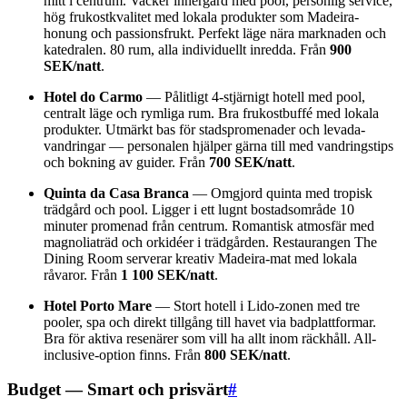
mitt i centrum. Vacker innergård med pool, personlig service,
hög frukostkvalitet med lokala produkter som Madeira-
honung och passionsfrukt. Perfekt läge nära marknaden och
katedralen. 80 rum, alla individuellt inredda. Från
900
SEK/natt
.
Hotel do Carmo
— Pålitligt 4-stjärnigt hotell med pool,
centralt läge och rymliga rum. Bra frukostbuffé med lokala
produkter. Utmärkt bas för stadspromenader och levada-
vandringar — personalen hjälper gärna till med vandringstips
och bokning av guider. Från
700 SEK/natt
.
Quinta da Casa Branca
— Omgjord quinta med tropisk
trädgård och pool. Ligger i ett lugnt bostadsområde 10
minuter promenad från centrum. Romantisk atmosfär med
magnoliaträd och orkidéer i trädgården. Restaurangen The
Dining Room serverar kreativ Madeira-mat med lokala
råvaror. Från
1 100 SEK/natt
.
Hotel Porto Mare
— Stort hotell i Lido-zonen med tre
pooler, spa och direkt tillgång till havet via badplattformar.
Bra för aktiva resenärer som vill ha allt inom räckhåll. All-
inclusive-option finns. Från
800 SEK/natt
.
Budget — Smart och prisvärt
#