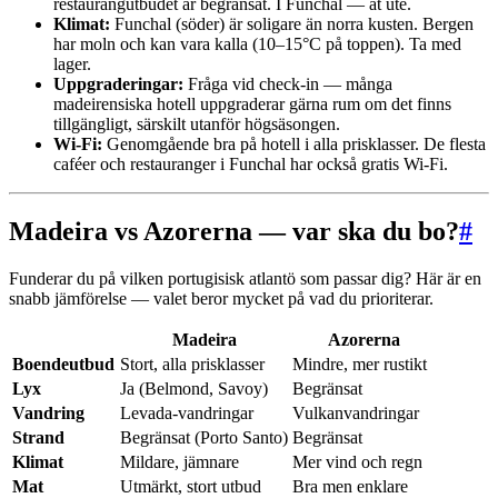
restaurangutbudet är begränsat. I Funchal — ät ute.
Klimat:
Funchal (söder) är soligare än norra kusten. Bergen
har moln och kan vara kalla (10–15°C på toppen). Ta med
lager.
Uppgraderingar:
Fråga vid check-in — många
madeirensiska hotell uppgraderar gärna rum om det finns
tillgängligt, särskilt utanför högsäsongen.
Wi-Fi:
Genomgående bra på hotell i alla prisklasser. De flesta
caféer och restauranger i Funchal har också gratis Wi-Fi.
Madeira vs Azorerna — var ska du bo?
#
Funderar du på vilken portugisisk atlantö som passar dig? Här är en
snabb jämförelse — valet beror mycket på vad du prioriterar.
Madeira
Azorerna
Boendeutbud
Stort, alla prisklasser
Mindre, mer rustikt
Lyx
Ja (Belmond, Savoy)
Begränsat
Vandring
Levada-vandringar
Vulkanvandringar
Strand
Begränsat (Porto Santo)
Begränsat
Klimat
Mildare, jämnare
Mer vind och regn
Mat
Utmärkt, stort utbud
Bra men enklare