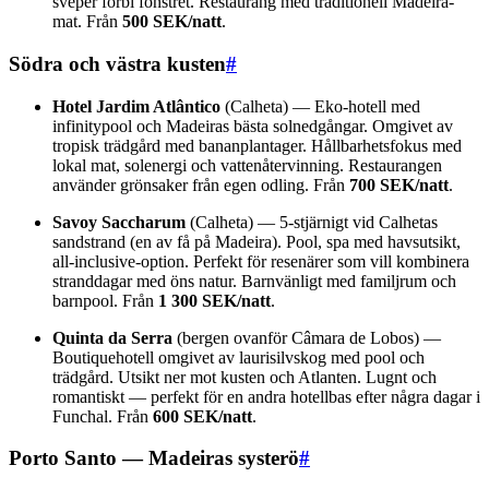
sveper förbi fönstret. Restaurang med traditionell Madeira-
mat. Från
500 SEK/natt
.
Södra och västra kusten
#
Hotel Jardim Atlântico
(Calheta) — Eko-hotell med
infinitypool och Madeiras bästa solnedgångar. Omgivet av
tropisk trädgård med bananplantager. Hållbarhetsfokus med
lokal mat, solenergi och vattenåtervinning. Restaurangen
använder grönsaker från egen odling. Från
700 SEK/natt
.
Savoy Saccharum
(Calheta) — 5-stjärnigt vid Calhetas
sandstrand (en av få på Madeira). Pool, spa med havsutsikt,
all-inclusive-option. Perfekt för resenärer som vill kombinera
stranddagar med öns natur. Barnvänligt med familjrum och
barnpool. Från
1 300 SEK/natt
.
Quinta da Serra
(bergen ovanför Câmara de Lobos) —
Boutiquehotell omgivet av laurisilvskog med pool och
trädgård. Utsikt ner mot kusten och Atlanten. Lugnt och
romantiskt — perfekt för en andra hotellbas efter några dagar i
Funchal. Från
600 SEK/natt
.
Porto Santo — Madeiras systerö
#