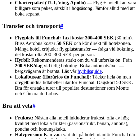
Charterpaket (TUI, Ving, Apollo)
— Flyg + hotell kan vara
billigare som paket, särskilt i högsäsong. Jämför alltid med att
boka separat.
Transfer och transport
#
Flygplats till Funchal:
Taxi kostar
300–400 SEK
(30 min).
Buss Aerobus kostar
50 SEK
och kör direkt till hotelzonen.
Många hotell erbjuder flygplatstransfer — fråga vid bokning,
det kostar ofta 200–300 SEK per person.
Hyrbil:
Rekommenderas starkt om du vill utforska ön. Från
200 SEK/dag
vid tidig bokning. Boka automatväxel —
bergsvägarna är branta. Läs vår
hyrbilsguide
.
Lokalbussar (Horários do Funchal):
Täcker hela ön men
oregelbundna tidtabeller utanför Funchal. Dagskort 50 SEK.
Bra för enstaka turer till populära destinationer som Monte
och Câmara de Lobos.
Bra att veta
#
Frukost:
Nästan alla hotell inkluderar frukost, ofta av hög
kvalitet med lokala frukter (passionsfrukt, banan, annona),
poncha och honungskaka.
Halvpension:
Kan vara värt det på hotell utanför Funchal där