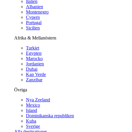
Italien
Albanien
Montenegro
Cypern
Portugal
Sicilien
Afrika & Mellanöstern
Turkiet
Egypten
Marocko
Jordanien
Dubai
Kap Verde
Zanzibar
Övriga
Nya Zeeland
Mexico
Island
Dominikanska republiken
Kuba
Sverige
Alla destinationer