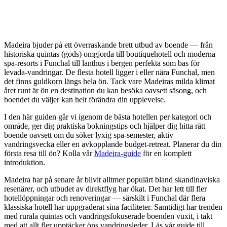
Madeira bjuder på ett överraskande brett utbud av boende — från
historiska quintas (gods) omgjorda till boutiquehotell och moderna
spa-resorts i Funchal till lanthus i bergen perfekta som bas för
levada-vandringar. De flesta hotell ligger i eller nära Funchal, men
det finns guldkorn längs hela ön. Tack vare Madeiras milda klimat
året runt är ön en destination du kan besöka oavsett säsong, och
boendet du väljer kan helt förändra din upplevelse.
I den här guiden går vi igenom de bästa hotellen per kategori och
område, ger dig praktiska bokningstips och hjälper dig hitta rätt
boende oavsett om du söker lyxig spa-semester, aktiv
vandringsvecka eller en avkopplande budget-retreat. Planerar du din
första resa till ön? Kolla vår
Madeira-guide
för en komplett
introduktion.
Madeira har på senare år blivit alltmer populärt bland skandinaviska
resenärer, och utbudet av direktflyg har ökat. Det har lett till fler
hotellöppningar och renoveringar — särskilt i Funchal där flera
klassiska hotell har uppgraderat sina faciliteter. Samtidigt har trenden
med rurala quintas och vandringsfokuserade boenden vuxit, i takt
med att allt fler upptäcker öns vandringsleder. Läs vår guide till