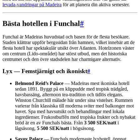
levada-vandringar på Madeira
för att planera din aktiva semester.
Bästa hotellen i Funchal
#
Funchal är Madeiras huvudstad och basen för de flesta besökare.
Staden klättrar uppför bergssidan från hamnen, vilket innebär att de
flesta hotell har spektakulär utsikt över Atlanten. Hotelzonen väster
om centrum (Lido-området) har störst utbud, men det historiska
centrumet och den övre stadsdelen har charmigare alternativ.
Lyx — Femstjärnigt och ikoniskt
#
Belmond Reid’s Palace
— Madeiras mest ikoniska hotell
sedan 1891. Byggt på en klippudde med tropisk trädgård,
havsbassäng, afternoon tea-tradition och tidlös elegans.
Winston Churchill målade här under sina vistelser. Rummen
varierar från klassiska till moderna sviter med balkonger mot
havet. Spa med havsutsikt och behandlingar med lokala
ingredienser. Frukostbuffén med tropiska frukter och nybakat
bröd är en av Funchals bästa. Från
3 500 SEK/natt
i
lågsäsong,
5 500 SEK/natt
i högsäsong.
Savoy Palace
— Funchals modernaste lyxhotell, öppnat