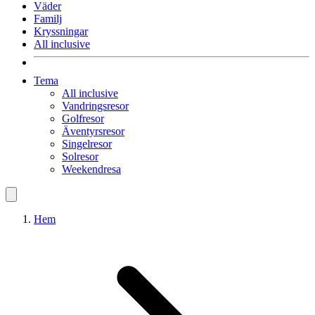
Väder
Familj
Kryssningar
All inclusive
Tema
All inclusive
Vandringsresor
Golfresor
Äventyrsresor
Singelresor
Solresor
Weekendresa
Hem