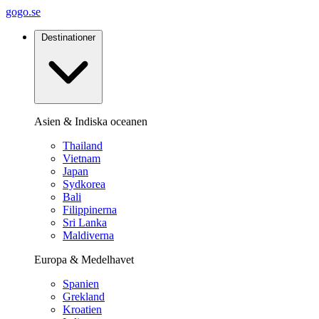
gogo.se
Destinationer
Asien & Indiska oceanen
Thailand
Vietnam
Japan
Sydkorea
Bali
Filippinerna
Sri Lanka
Maldiverna
Europa & Medelhavet
Spanien
Grekland
Kroatien