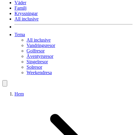
Väder
Familj
Kryssningar
All inclusive
Tema
All inclusive
Vandringsresor
Golfresor
Äventyrsresor
Singelresor
Solresor
Weekendresa
Hem