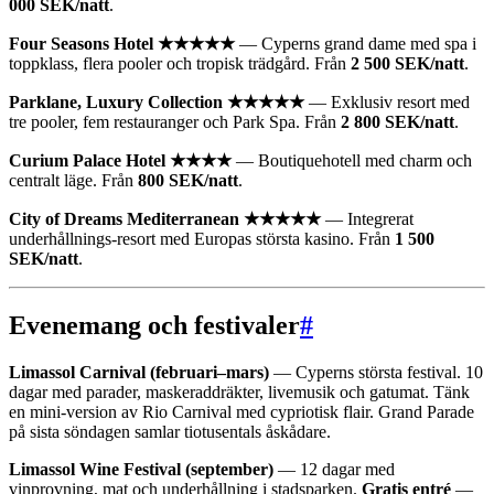
000 SEK/natt
.
Four Seasons Hotel ★★★★★
— Cyperns grand dame med spa i
toppklass, flera pooler och tropisk trädgård. Från
2 500 SEK/natt
.
Parklane, Luxury Collection ★★★★★
— Exklusiv resort med
tre pooler, fem restauranger och Park Spa. Från
2 800 SEK/natt
.
Curium Palace Hotel ★★★★
— Boutiquehotell med charm och
centralt läge. Från
800 SEK/natt
.
City of Dreams Mediterranean ★★★★★
— Integrerat
underhållnings-resort med Europas största kasino. Från
1 500
SEK/natt
.
Evenemang och festivaler
#
Limassol Carnival (februari–mars)
— Cyperns största festival. 10
dagar med parader, maskeraddräkter, livemusik och gatumat. Tänk
en mini-version av Rio Carnival med cypriotisk flair. Grand Parade
på sista söndagen samlar tiotusentals åskådare.
Limassol Wine Festival (september)
— 12 dagar med
vinprovning, mat och underhållning i stadsparken.
Gratis entré
—