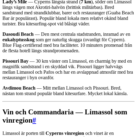
Lady’s Mile
— Cyperns längsta strand (
7 km
), söder om Limassol
längs vägen mot Akrotiri-halvön (brittisk militärbas). Bred
sandstrand med strandklubbar, barer och restauranger (Guaba Beach
Bar är populärast). Populär bland lokala men relativt okänd bland
turister. Bra kitesurfing-spot vid blåsigt väder.
Dasoudi Beach
— Den mest centrala stadstranden, inramad av en
eukalyptusskog
som ger naturlig skugga (ovanligt för Cypern).
Blue Flag-certifierad med bra faciliteter. 10 minuters promenad från
de flesta hotell längs strandpromenaden.
Pissouri Bay
— 30 km väster om Limassol, en charmig by med en
magnifik sandstrand i en skyddad vik. Pissouri ligger halvvägs
mellan Limassol och Pafos och har en avslappnad atmosfär med bra
restauranger i byn ovanför.
Avdimou Beach
— Mitt mellan Limassol och Pissouri. Bred,
nästan tom strand populär bland kitesurfare. Mycket lokal känsla.
Vin och Commandaria — Limassol som
vinregion
#
Limassol är porten till
Cyperns vinregion
och vinet är en