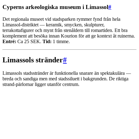
Cyperns arkeologiska museum i Limassol
#
Det regionala museet vid stadsparken rymmer fynd från hela
Limassol-distriktet — keramik, smycken, skulpturer,
terrakottafigurer och mynt från stenåldern till romartiden. Ett bra
komplement att besöka innan Kourion för att ge kontext åt ruinerna.
Entré:
Ca 25 SEK.
Tid:
1 timme.
Limassols stränder
#
Limassols stadsstränder är funktionella snarare än spektakulära —
breda och sandiga men med stadssiluett i bakgrunden. De riktiga
strand-pärlornar ligger utanför centrum.