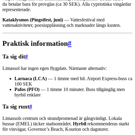
du betalar bara för provglas (ca 30 SEK). Alla cypriotiska vingårdar
representerade.
Kataklysmos (Pingstfest, juni)
— Vattesfestival med
vattenaktiviteter, poesiuppläsning och marknader längs kusten.
Praktisk information
#
Ta sig dit
#
Limassol har ingen egen flygplats. Närmaste alternativ:
Larnaca (LCA)
— 1 timme med bil. Airport Express-buss ca
100 SEK
Pafos (PFO)
— 1 timme 10 minuter. Buss tillgänglig men
hyrbil enklare
Ta sig runt
#
Limassols centrum och strandpromenad är gångvänligt. Lokala
bussar (EMEL) täcker stadsområdet.
Hyrbil
rekommenderas starkt
för vinvägar, Governor’s Beach, Kourion och dagsturer.