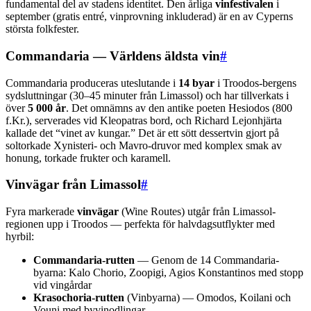
fundamental del av stadens identitet. Den årliga
vinfestivalen
i
september (gratis entré, vinprovning inkluderad) är en av Cyperns
största folkfester.
Commandaria — Världens äldsta vin
#
Commandaria produceras uteslutande i
14 byar
i Troodos-bergens
sydsluttningar (30–45 minuter från Limassol) och har tillverkats i
över
5 000 år
. Det omnämns av den antike poeten Hesiodos (800
f.Kr.), serverades vid Kleopatras bord, och Richard Lejonhjärta
kallade det “vinet av kungar.” Det är ett sött dessertvin gjort på
soltorkade Xynisteri- och Mavro-druvor med komplex smak av
honung, torkade frukter och karamell.
Vinvägar från Limassol
#
Fyra markerade
vinvägar
(Wine Routes) utgår från Limassol-
regionen upp i Troodos — perfekta för halvdagsutflykter med
hyrbil:
Commandaria-rutten
— Genom de 14 Commandaria-
byarna: Kalo Chorio, Zoopigi, Agios Konstantinos med stopp
vid vingårdar
Krasochoria-rutten
(Vinbyarna) — Omodos, Koilani och
Vouni med byvinodlingar