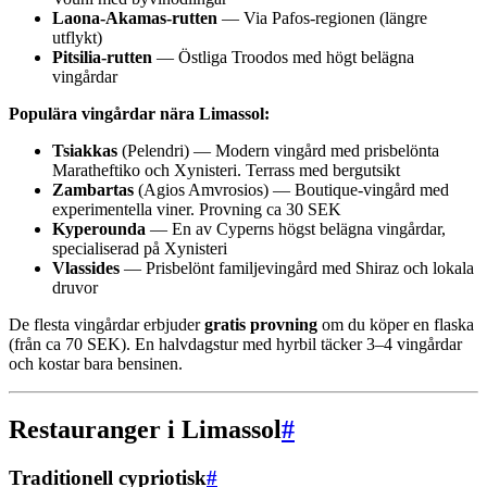
Laona-Akamas-rutten
— Via Pafos-regionen (längre
utflykt)
Pitsilia-rutten
— Östliga Troodos med högt belägna
vingårdar
Populära vingårdar nära Limassol:
Tsiakkas
(Pelendri) — Modern vingård med prisbelönta
Maratheftiko och Xynisteri. Terrass med bergutsikt
Zambartas
(Agios Amvrosios) — Boutique-vingård med
experimentella viner. Provning ca 30 SEK
Kyperounda
— En av Cyperns högst belägna vingårdar,
specialiserad på Xynisteri
Vlassides
— Prisbelönt familjevingård med Shiraz och lokala
druvor
De flesta vingårdar erbjuder
gratis provning
om du köper en flaska
(från ca 70 SEK). En halvdagstur med hyrbil täcker 3–4 vingårdar
och kostar bara bensinen.
Restauranger i Limassol
#
Traditionell cypriotisk
#