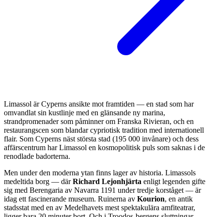
Limassol är Cyperns ansikte mot framtiden — en stad som har
omvandlat sin kustlinje med en glänsande ny marina,
strandpromenader som påminner om Franska Rivieran, och en
restaurangscen som blandar cypriotisk tradition med internationell
flair. Som Cyperns näst största stad (195 000 invånare) och dess
affärscentrum har Limassol en kosmopolitisk puls som saknas i de
renodlade badorterna.
Men under den moderna ytan finns lager av historia. Limassols
medeltida borg — där
Richard Lejonhjärta
enligt legenden gifte
sig med Berengaria av Navarra 1191 under tredje korståget — är
idag ett fascinerande museum. Ruinerna av
Kourion
, en antik
stadsstat med en av Medelhavets mest spektakulära amfiteatrar,
ligger bara 20 minuter bort. Och i Troodos-bergens sluttningar