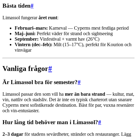
Bästa tiden
#
Limassol fungerar
året runt
:
Februari–mars:
Karneval — Cyperns mest festliga period
Maj–juni:
Perfekt väder för strand och sightseeing
September:
Vinfestival + varmt hav (26°C)
Vintern (dec–feb):
Milt (15–17°C), perfekt för Kourion och
vinvägar
Vanliga frågor
#
Är Limassol bra för semester?
#
Limassol passar den som vill ha
mer än bara strand
— kultur, mat,
vin, nattliv och stadsliv. Det är inte en typisk charterort utan snarare
Cyperns mest sofistikerade destination. Bäst för par, vuxna resenärer
och vin-entusiaster.
Hur lång tid behöver man i Limassol?
#
2–3 dagar
för stadens sevärdheter, stränder och restauranger. Lägg