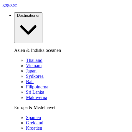
gogo.se
Destinationer
Asien & Indiska oceanen
Thailand
Vietnam
Japan
Sydkorea
Bali
Filippinerna
Sri Lanka
Maldiverna
Europa & Medelhavet
Spanien
Grekland
Kroatien