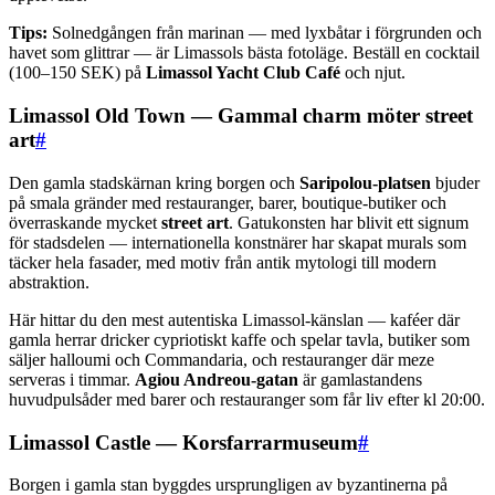
Tips:
Solnedgången från marinan — med lyxbåtar i förgrunden och
havet som glittrar — är Limassols bästa fotoläge. Beställ en cocktail
(100–150 SEK) på
Limassol Yacht Club Café
och njut.
Limassol Old Town — Gammal charm möter street
art
#
Den gamla stadskärnan kring borgen och
Saripolou-platsen
bjuder
på smala gränder med restauranger, barer, boutique-butiker och
överraskande mycket
street art
. Gatukonsten har blivit ett signum
för stadsdelen — internationella konstnärer har skapat murals som
täcker hela fasader, med motiv från antik mytologi till modern
abstraktion.
Här hittar du den mest autentiska Limassol-känslan — kaféer där
gamla herrar dricker cypriotiskt kaffe och spelar tavla, butiker som
säljer halloumi och Commandaria, och restauranger där meze
serveras i timmar.
Agiou Andreou-gatan
är gamlastandens
huvudpulsåder med barer och restauranger som får liv efter kl 20:00.
Limassol Castle — Korsfarrarmuseum
#
Borgen i gamla stan byggdes ursprungligen av byzantinerna på