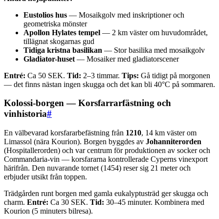
Eustolios hus
— Mosaikgolv med inskriptioner och
geometriska mönster
Apollon Hylates tempel
— 2 km väster om huvudområdet,
tillägnat skogarnas gud
Tidiga kristna basilikan
— Stor basilika med mosaikgolv
Gladiator-huset
— Mosaiker med gladiatorscener
Entré:
Ca 50 SEK.
Tid:
2–3 timmar.
Tips:
Gå tidigt på morgonen
— det finns nästan ingen skugga och det kan bli 40°C på sommaren.
Kolossi-borgen — Korsfarrarfästning och
vinhistoria
#
En välbevarad korsfararbefästning från
1210
, 14 km väster om
Limassol (nära Kourion). Borgen byggdes av
Johanniterorden
(Hospitallerorden) och var centrum för produktionen av socker och
Commandaria-vin — korsfararna kontrollerade Cyperns vinexport
härifrån. Den nuvarande tornet (1454) reser sig 21 meter och
erbjuder utsikt från toppen.
Trädgården runt borgen med gamla eukalyptusträd ger skugga och
charm.
Entré:
Ca 30 SEK.
Tid:
30–45 minuter. Kombinera med
Kourion (5 minuters bilresa).