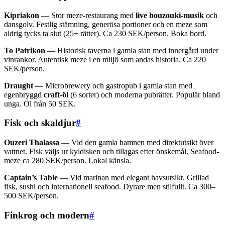
Kipriakon
— Stor meze-restaurang med
live bouzouki-musik
och
dansgolv. Festlig stämning, generösa portioner och en meze som
aldrig tycks ta slut (25+ rätter). Ca 230 SEK/person. Boka bord.
To Patrikon
— Historisk taverna i gamla stan med innergård under
vinrankor. Autentisk meze i en miljö som andas historia. Ca 220
SEK/person.
Draught
— Microbrewery och gastropub i gamla stan med
egenbryggd
craft-öl
(6 sorter) och moderna pubrätter. Populär bland
unga. Öl från 50 SEK.
Fisk och skaldjur
#
Ouzeri Thalassa
— Vid den gamla hamnen med direktutsikt över
vattnet. Fisk väljs ur kyldisken och tillagas efter önskemål. Seafood-
meze ca 280 SEK/person. Lokal känsla.
Captain’s Table
— Vid marinan med elegant havsutsikt. Grillad
fisk, sushi och internationell seafood. Dyrare men stilfullt. Ca 300–
500 SEK/person.
Finkrog och modern
#