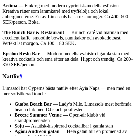
Artima
— Finkrog med modern cypriotisk-medelhavsfusion.
Kreativa rätter som lammkarré med tryffelolja och lokal
auberginecrème. En av Limassols bästa restauranger. Ca 400–600
SEK/person. Boka.
The Bunch Bar & Restaurant
— Brunch-café vid marinan med
excellent kaffe, smoothie bowls, pannkakor och avokadotoast.
Perfekt lat morgon. Ca 100–180 SEK.
Epsilon Resto Bar
— Modern medelhavs-bistro i gamla stan med
kreativa cocktails och små rätter att dela. Hippt och trendig. Ca 200–
350 SEK/person.
Nattliv
#
Limassol har Cyperns bästa nattliv efter Ayia Napa — men med en
mer sofistikerad touch:
Guaba Beach Bar
— Lady’s Mile. Limassols mest berömda
beach club med DJ:s och poolfester
Breeze Summer Venue
— Open-air klubb vid
strandpromenaden
Soju
— Asiatisk-inspirerad cocktailbar i gamla stan
Agiou Andreou-gatan
— Hela gatan blir en promenad av