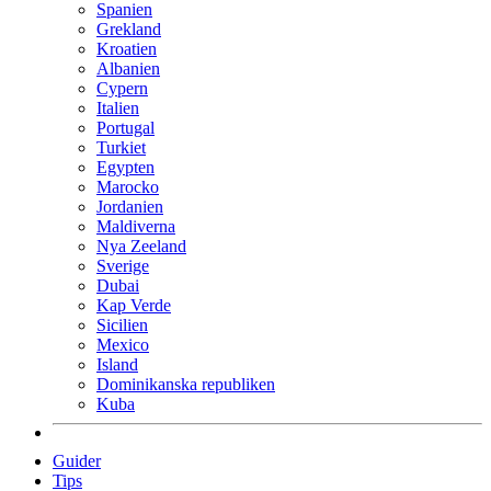
Spanien
Grekland
Kroatien
Albanien
Cypern
Italien
Portugal
Turkiet
Egypten
Marocko
Jordanien
Maldiverna
Nya Zeeland
Sverige
Dubai
Kap Verde
Sicilien
Mexico
Island
Dominikanska republiken
Kuba
Guider
Tips