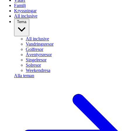
Väder
Familj
Kryssningar
All inclusive
Tema
All inclusive
Vandringsresor
Golfresor
Äventyrsresor
Singelresor
Solresor
Weekendresa
Alla teman