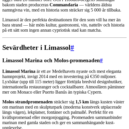
bakom staden produceras
Commandaria
— världens äldsta
namngivna vin, med en historia som sträcker sig 5 000 år tillbaka.
Limassol är den perfekta destinationen för den som vill ha mer än
bara strand — här möts kultur, gastronomi, vin, natteliv och historia
på ett sätt som ingen annan cypriotisk stad kan matcha.
Sevärdheter i Limassol
#
Limassol Marina och Molos-promenaden
#
Limassol Marina
är ett av Medelhavets nyaste och mest eleganta
hamnprojekt, invigt 2014 med en investering på €350 miljoner.
Lyxbåtar (upp till 115 meter) ligger förtöjda bredvid designbutiker,
internationella restauranger och cocktailbarer. Atmosfären påminner
mer om Monaco eller Puerto Banús än typiska Cypern.
Molos strandpromenaden
sträcker sig
1,5 km
längs kusten väster
om marinan med en skulpturpark (moderna konstverk utplacerade
längs vägen), lekplatser, fontäner och palmallé. Perfekt för en
kvällspromenad eller morgonjogging. Promenaden sammanbinder
marinan med gamla staden och ger en sammanhängande kust-
upplevelse.