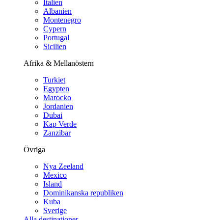
Italien
Albanien
Montenegro
Cypern
Portugal
Sicilien
Afrika & Mellanöstern
Turkiet
Egypten
Marocko
Jordanien
Dubai
Kap Verde
Zanzibar
Övriga
Nya Zeeland
Mexico
Island
Dominikanska republiken
Kuba
Sverige
Alla destinationer