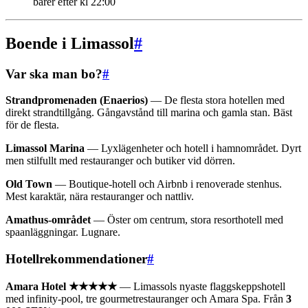
barer efter kl 22:00
Boende i Limassol
#
Var ska man bo?
#
Strandpromenaden (Enaerios)
— De flesta stora hotellen med
direkt strandtillgång. Gångavstånd till marina och gamla stan. Bäst
för de flesta.
Limassol Marina
— Lyxlägenheter och hotell i hamnområdet. Dyrt
men stilfullt med restauranger och butiker vid dörren.
Old Town
— Boutique-hotell och Airbnb i renoverade stenhus.
Mest karaktär, nära restauranger och nattliv.
Amathus-området
— Öster om centrum, stora resorthotell med
spaanläggningar. Lugnare.
Hotellrekommendationer
#
Amara Hotel ★★★★★
— Limassols nyaste flaggskeppshotell
med infinity-pool, tre gourmetrestauranger och Amara Spa. Från
3