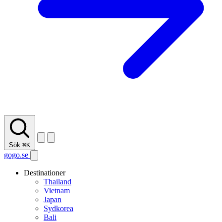
Sök
⌘K
gogo.se
Destinationer
Thailand
Vietnam
Japan
Sydkorea
Bali