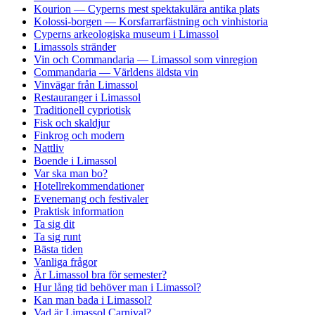
Kourion — Cyperns mest spektakulära antika plats
Kolossi-borgen — Korsfarrarfästning och vinhistoria
Cyperns arkeologiska museum i Limassol
Limassols stränder
Vin och Commandaria — Limassol som vinregion
Commandaria — Världens äldsta vin
Vinvägar från Limassol
Restauranger i Limassol
Traditionell cypriotisk
Fisk och skaldjur
Finkrog och modern
Nattliv
Boende i Limassol
Var ska man bo?
Hotellrekommendationer
Evenemang och festivaler
Praktisk information
Ta sig dit
Ta sig runt
Bästa tiden
Vanliga frågor
Är Limassol bra för semester?
Hur lång tid behöver man i Limassol?
Kan man bada i Limassol?
Vad är Limassol Carnival?