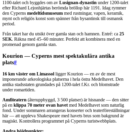
1100-talet och byggdes om av
Lusignan-dynastin
under 1200-talet
efter Richard Lejonhjärtas berömda bröllop här 1191. Idag rymmer
den Cyperns
medeltidsmuseum
med rustningar, vapen, keramik,
mynt och religiös konst som spänner från bysantinsk till osmansk
period.
Från taket har du utsikt över gamla stan och hamnen. Entré: ca
25
SEK
. Räkna med 45–60 minuter. Perfekt att kombinera med en
promenad genom gamla stan.
Kourion — Cyperns mest spektakulära antika
plats
#
16 km väster om Limassol
ligger Kourion — en av de mest
imponerande arkeologiska platserna i hela östra Medelhavet. Den
antika stadsstaten grundades på 1200-talet f.Kr. och blomstrade
under romartiden.
Amfiteatern
(återuppbyggd, 3 500 platser) är hisnande — den sitter
på en
klippa 70 meter ovan havet
med Medelhavet som naturlig
fond. Under sommaren arrangeras konserter och teaterföreställningar
här — att uppleva Shakespeare med havets brus som bakgrund är
magiskt. Kontrollera programmet på Cyperns turistwebbplats.
Andra höjdpunkter: