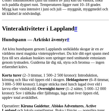
Under midnattssolen (juni till mitten av juli) kan du vandra, fiska
och paddla dygnet runt. Temperaturen ligger runt 10–18 grader.
Mygg kan vara intensivt i juni och juli — myggnät, myggmedel och
tät klädsel är nödvändigt.
Vinteraktiviteter i Lappland
#
Hundspann — Arktiskt äventyr
#
Att köra hundspann genom Lapplands snöklädda skogar är en av
världens mest magiska vinterupplevelser. Du kör ditt eget spann med
fyra till sex alaskan huskies som springer med smittande entusiasm
genom tystnaden. Guiderna lär dig stå, styra och bromsa — ingen
erfarenhet krävs.
Korta turer
(2–3 timmar, 1 500–2 500 kronor): Introduktion,
körning och fika vid öppen eld i skogen.
Heldagsturer
(6–8 timmar,
3 000–5 000 kronor): Längre sträcka med lunch lagad över eld i
lavvu eller vindskydd.
Overnight-turer
(1–2 nätter, 5 000–12 000
kronor): Sov i tältkåta eller fjällstuga, laga mat över öppen eld,
upplev total avskildhet.
Operatörer:
Kiruna Guidetur
,
Abisko Adventures
,
Active
Lapland
och lokala sameföretag. Boka i förväg — populära turer