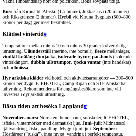
Vakna i snölandskap norr om polcirkeln. Boka sovplats tidigt.
Buss
från Kiruna till Abisko (1,5 timme), Jukkasjärvi (20 minuter)
och Riksgränsen (2 timmar).
Hyrbil
vid Kiruna flygplats (500–800
kronor per dag) ger mest flexibilitet.
Klädsel vintertid
#
Temperaturer mellan minus 10 och minus 30 grader kräver riktig
utrustning.
Ullunderställ
(merino, inte bomull),
fleece
mellanlager,
vindtät knälång dunjacka
,
isolerade byxor
,
pac-boots
(isolerade
vinterkängor),
dubbla ullstrumpor
,
tjocka vantar
(inte handskar)
och
ullmössa
.
Hyr arktiska kläder
vid hotell och aktivitetsarrangörer — 300–500
kronor per dygn. ICEHOTEL, Camp Ripan och STF Abisko har
uthyrning. Rekommenderas för engångsbesökare som inte vill
investera i dyr arktisk utrustning.
Bästa tiden att besöka Lappland
#
November–mars:
Norrsken, hundspann, snöskoter, ICEHOTEL,
isfiske, vintermörker med dramatiskt ljus.
Juni–juli:
Midnattssol,
fjällvandring, fiske, paddling. Mygg i juni–juli.
September:
Höstfärger (“ruska”), inga mygg, vandring i perfekt temperatur.