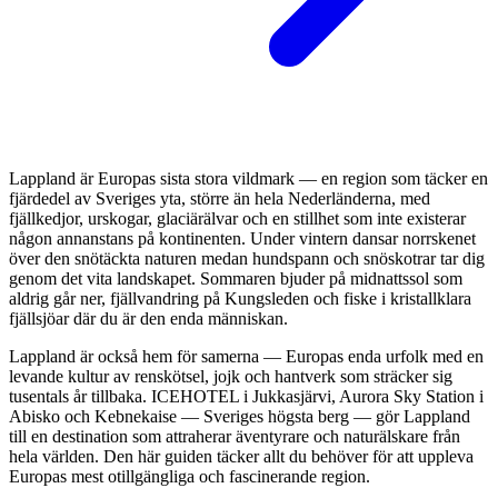
Lappland är Europas sista stora vildmark — en region som täcker en
fjärdedel av Sveriges yta, större än hela Nederländerna, med
fjällkedjor, urskogar, glaciärälvar och en stillhet som inte existerar
någon annanstans på kontinenten. Under vintern dansar norrskenet
över den snötäckta naturen medan hundspann och snöskotrar tar dig
genom det vita landskapet. Sommaren bjuder på midnattssol som
aldrig går ner, fjällvandring på Kungsleden och fiske i kristallklara
fjällsjöar där du är den enda människan.
Lappland är också hem för samerna — Europas enda urfolk med en
levande kultur av renskötsel, jojk och hantverk som sträcker sig
tusentals år tillbaka. ICEHOTEL i Jukkasjärvi, Aurora Sky Station i
Abisko och Kebnekaise — Sveriges högsta berg — gör Lappland
till en destination som attraherar äventyrare och naturälskare från
hela världen. Den här guiden täcker allt du behöver för att uppleva
Europas mest otillgängliga och fascinerande region.