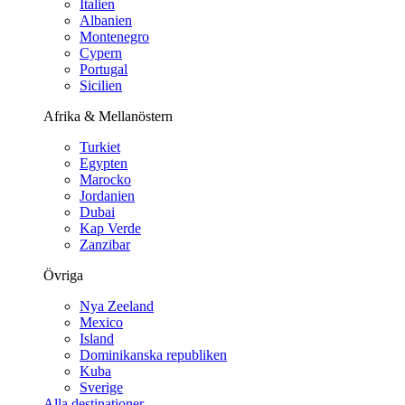
Italien
Albanien
Montenegro
Cypern
Portugal
Sicilien
Afrika & Mellanöstern
Turkiet
Egypten
Marocko
Jordanien
Dubai
Kap Verde
Zanzibar
Övriga
Nya Zeeland
Mexico
Island
Dominikanska republiken
Kuba
Sverige
Alla destinationer