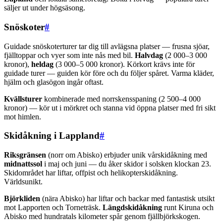
säljer ut under högsäsong.
Snöskoter
#
Guidade snöskoterturer tar dig till avlägsna platser — frusna sjöar,
fjälltoppar och vyer som inte nås med bil.
Halvdag
(2 000–3 000
kronor),
heldag
(3 000–5 000 kronor). Körkort krävs inte för
guidade turer — guiden kör före och du följer spåret. Varma kläder,
hjälm och glasögon ingår oftast.
Kvällsturer
kombinerade med norrskensspaning (2 500–4 000
kronor) — kör ut i mörkret och stanna vid öppna platser med fri sikt
mot himlen.
Skidåkning i Lappland
#
Riksgränsen
(norr om Abisko) erbjuder unik vårskidåkning med
midnattssol
i maj och juni — du åker skidor i solsken klockan 23.
Skidområdet har liftar, offpist och helikopterskidåkning.
Världsunikt.
Björkliden
(nära Abisko) har liftar och backar med fantastisk utsikt
mot Lapporten och Torneträsk.
Längdskidåkning
runt Kiruna och
Abisko med hundratals kilometer spår genom fjällbjörkskogen.