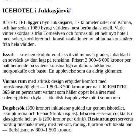
ICEHOTEL i Jukkasjärvi
#
ICEHOTEL ligger i byn Jukkasjärvi, 17 kilometer öster om Kiruna,
och har sedan 1989 byggt världens mest berömda ishotell. Varje
vinter skördas is från Torneälven och formas till ett helt nytt hotell
med sviter, korridorer och konstinstallationer av inbjudna konstnärer
från hela världen.
Issvit
— sov i en skulpturerad issvit vid minus 5 grader, inbäddad i
en sovsäck av dun lagt på renskinn. Priser: 3 000–6 000 kronor per
natt beroende på svitens konstnärliga ambition. Inkluderar
morgonkaffe och bastu. En upplevelse som du aldrig glömmer.
Varma rum
med arktisk design erbjuder komfort med
norrskensmöjlighet — 1 800–3 500 kronor per natt.
ICEHOTEL
365
är en permanent variant som håller öppet hela året med
solenergidriven kyla — identisk isupplevelse mitt i sommaren.
Dagsbesök
(350 kronor) inkluderar guidad tur genom ishotellet,
iskulpturerna och Icebar (drink i isglas).
Isbaren
serverar cocktails i
glas gjorda helt av is (200 kronor per drink).
Restaurangen
serverar
nordlig finsmakarmeny med renkött, röding, hjortron och lokala bär
— flerbättsmeny 800–1 500 kronor.