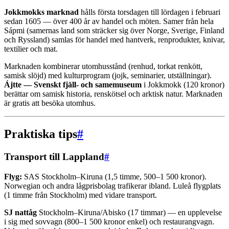
Jokkmokks marknad
hålls första torsdagen till lördagen i februari
sedan 1605 — över 400 år av handel och möten. Samer från hela
Sápmi (samernas land som sträcker sig över Norge, Sverige, Finland
och Ryssland) samlas för handel med hantverk, renprodukter, knivar,
textilier och mat.
Marknaden kombinerar utomhusstånd (renhud, torkat renkött,
samisk slöjd) med kulturprogram (jojk, seminarier, utställningar).
Ájtte — Svenskt fjäll- och samemuseum
i Jokkmokk (120 kronor)
berättar om samisk historia, renskötsel och arktisk natur. Marknaden
är gratis att besöka utomhus.
Praktiska tips
#
Transport till Lappland
#
Flyg:
SAS Stockholm–Kiruna (1,5 timme, 500–1 500 kronor).
Norwegian och andra lågprisbolag trafikerar ibland. Luleå flygplats
(1 timme från Stockholm) med vidare transport.
SJ nattåg
Stockholm–Kiruna/Abisko (17 timmar) — en upplevelse
i sig med sovvagn (800–1 500 kronor enkel) och restaurangvagn.