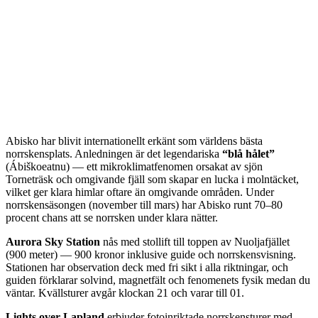
Abisko har blivit internationellt erkänt som världens bästa
norrskensplats. Anledningen är det legendariska
“blå hålet”
(Ábiškoeatnu) — ett mikroklimatfenomen orsakat av sjön
Torneträsk och omgivande fjäll som skapar en lucka i molntäcket,
vilket ger klara himlar oftare än omgivande områden. Under
norrskensäsongen (november till mars) har Abisko runt 70–80
procent chans att se norrsken under klara nätter.
Aurora Sky Station
nås med stollift till toppen av Nuoljafjället
(900 meter) — 900 kronor inklusive guide och norrskensvisning.
Stationen har observation deck med fri sikt i alla riktningar, och
guiden förklarar solvind, magnetfält och fenomenets fysik medan du
väntar. Kvällsturer avgår klockan 21 och varar till 01.
Lights over Lapland
erbjuder fotoinriktade norrskensturer med