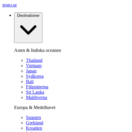
gogo.se
Destinationer
Asien & Indiska oceanen
Thailand
Vietnam
Japan
Sydkorea
Bali
Filippinerna
Sri Lanka
Maldiverna
Europa & Medelhavet
Spanien
Grekland
Kroatien