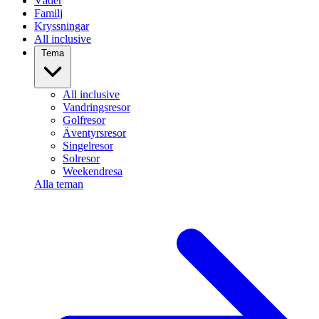
Väder
Familj
Kryssningar
All inclusive
Tema
All inclusive
Vandringsresor
Golfresor
Äventyrsresor
Singelresor
Solresor
Weekendresa
Alla teman