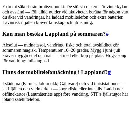
Extremt säkert från brottsynpunkt. De största riskerna är vinterkylan
och avstånd — följ alltid guider vid aktiviteter, berätta för någon vart
du åker vid vandringar, ha laddad mobiltelefon och extra batterier.
Lavinrisk i fjällen kräver kunskap och utrustning.
Kan man besöka Lappland på sommaren?
#
Absolut — midnattssol, vandring, fiske och total avskildhet gör
sommaren magisk. Temperaturer 10–20 grader. Mygg i juni–juli
kräver myggmedel och nät — ta med eller köp på plats. Högsäsong
för vandring: juli–augusti.
Finns det mobiltelefontäckning i Lappland?
#
I städerna (Kiruna, Jokkmokk, Gällivare) och vid turiststationer —
ja. I fjällen och vildmarken — sporadiskt eller inte alls. Ladda ner
offlinekartor (Lantmäteriets app) före vandring. STF:s fjällstugor har
ibland satellittelefon.