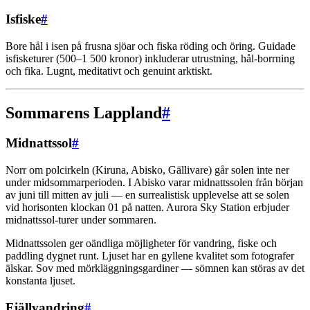
Isfiske
#
Bore hål i isen på frusna sjöar och fiska röding och öring. Guidade
isfisketurer (500–1 500 kronor) inkluderar utrustning, hål-borrning
och fika. Lugnt, meditativt och genuint arktiskt.
Sommarens Lappland
#
Midnattssol
#
Norr om polcirkeln (Kiruna, Abisko, Gällivare) går solen inte ner
under midsommarperioden. I Abisko varar midnattssolen från början
av juni till mitten av juli — en surrealistisk upplevelse att se solen
vid horisonten klockan 01 på natten. Aurora Sky Station erbjuder
midnattssol-turer under sommaren.
Midnattssolen ger oändliga möjligheter för vandring, fiske och
paddling dygnet runt. Ljuset har en gyllene kvalitet som fotografer
älskar. Sov med mörkläggningsgardiner — sömnen kan störas av det
konstanta ljuset.
Fjällvandring
#