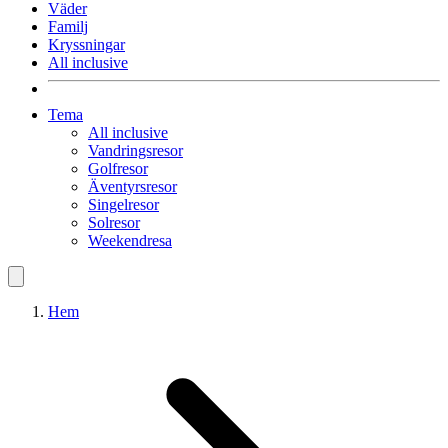
Väder
Familj
Kryssningar
All inclusive
Tema
All inclusive
Vandringsresor
Golfresor
Äventyrsresor
Singelresor
Solresor
Weekendresa
Hem