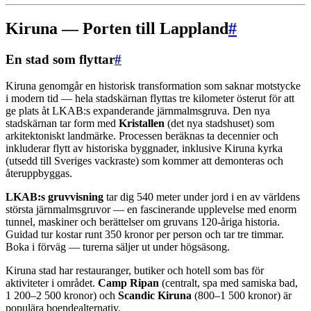
Kiruna — Porten till Lappland
#
En stad som flyttar
#
Kiruna genomgår en historisk transformation som saknar motstycke
i modern tid — hela stadskärnan flyttas tre kilometer österut för att
ge plats åt LKAB:s expanderande järnmalmsgruva. Den nya
stadskärnan tar form med
Kristallen
(det nya stadshuset) som
arkitektoniskt landmärke. Processen beräknas ta decennier och
inkluderar flytt av historiska byggnader, inklusive Kiruna kyrka
(utsedd till Sveriges vackraste) som kommer att demonteras och
återuppbyggas.
LKAB:s gruvvisning
tar dig 540 meter under jord i en av världens
största järnmalmsgruvor — en fascinerande upplevelse med enorm
tunnel, maskiner och berättelser om gruvans 120-åriga historia.
Guidad tur kostar runt 350 kronor per person och tar tre timmar.
Boka i förväg — turerna säljer ut under högsäsong.
Kiruna stad har restauranger, butiker och hotell som bas för
aktiviteter i området.
Camp Ripan
(centralt, spa med samiska bad,
1 200–2 500 kronor) och
Scandic Kiruna
(800–1 500 kronor) är
populära boendealternativ.