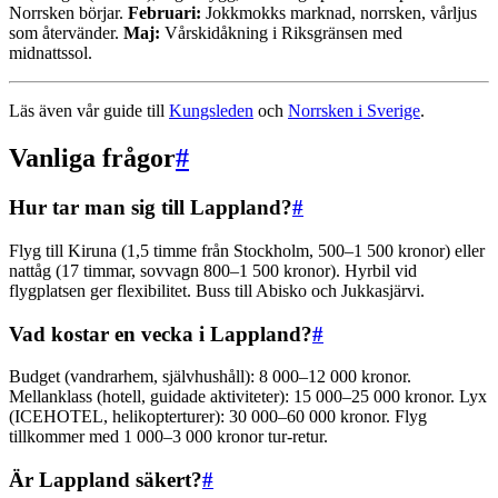
Norrsken börjar.
Februari:
Jokkmokks marknad, norrsken, vårljus
som återvänder.
Maj:
Vårskidåkning i Riksgränsen med
midnattssol.
Läs även vår guide till
Kungsleden
och
Norrsken i Sverige
.
Vanliga frågor
#
Hur tar man sig till Lappland?
#
Flyg till Kiruna (1,5 timme från Stockholm, 500–1 500 kronor) eller
nattåg (17 timmar, sovvagn 800–1 500 kronor). Hyrbil vid
flygplatsen ger flexibilitet. Buss till Abisko och Jukkasjärvi.
Vad kostar en vecka i Lappland?
#
Budget (vandrarhem, självhushåll): 8 000–12 000 kronor.
Mellanklass (hotell, guidade aktiviteter): 15 000–25 000 kronor. Lyx
(ICEHOTEL, helikopterturer): 30 000–60 000 kronor. Flyg
tillkommer med 1 000–3 000 kronor tur-retur.
Är Lappland säkert?
#