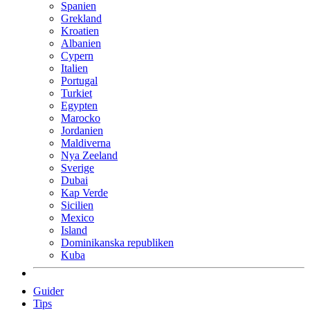
Spanien
Grekland
Kroatien
Albanien
Cypern
Italien
Portugal
Turkiet
Egypten
Marocko
Jordanien
Maldiverna
Nya Zeeland
Sverige
Dubai
Kap Verde
Sicilien
Mexico
Island
Dominikanska republiken
Kuba
Guider
Tips