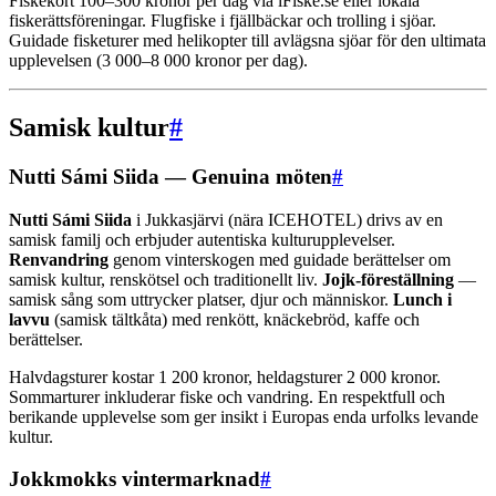
Fiskekort 100–300 kronor per dag via iFiske.se eller lokala
fiskerättsföreningar. Flugfiske i fjällbäckar och trolling i sjöar.
Guidade fisketurer med helikopter till avlägsna sjöar för den ultimata
upplevelsen (3 000–8 000 kronor per dag).
Samisk kultur
#
Nutti Sámi Siida — Genuina möten
#
Nutti Sámi Siida
i Jukkasjärvi (nära ICEHOTEL) drivs av en
samisk familj och erbjuder autentiska kulturupplevelser.
Renvandring
genom vinterskogen med guidade berättelser om
samisk kultur, renskötsel och traditionellt liv.
Jojk-föreställning
—
samisk sång som uttrycker platser, djur och människor.
Lunch i
lavvu
(samisk tältkåta) med renkött, knäckebröd, kaffe och
berättelser.
Halvdagsturer kostar 1 200 kronor, heldagsturer 2 000 kronor.
Sommarturer inkluderar fiske och vandring. En respektfull och
berikande upplevelse som ger insikt i Europas enda urfolks levande
kultur.
Jokkmokks vintermarknad
#