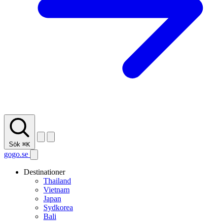
Sök
⌘K
gogo.se
Destinationer
Thailand
Vietnam
Japan
Sydkorea
Bali