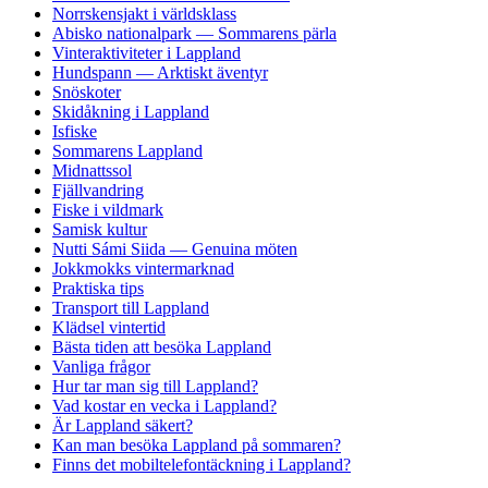
Norrskensjakt i världsklass
Abisko nationalpark — Sommarens pärla
Vinteraktiviteter i Lappland
Hundspann — Arktiskt äventyr
Snöskoter
Skidåkning i Lappland
Isfiske
Sommarens Lappland
Midnattssol
Fjällvandring
Fiske i vildmark
Samisk kultur
Nutti Sámi Siida — Genuina möten
Jokkmokks vintermarknad
Praktiska tips
Transport till Lappland
Klädsel vintertid
Bästa tiden att besöka Lappland
Vanliga frågor
Hur tar man sig till Lappland?
Vad kostar en vecka i Lappland?
Är Lappland säkert?
Kan man besöka Lappland på sommaren?
Finns det mobiltelefontäckning i Lappland?