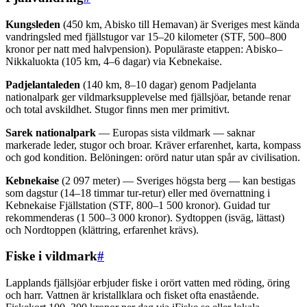
Kungsleden
(450 km, Abisko till Hemavan) är Sveriges mest kända
vandringsled med fjällstugor var 15–20 kilometer (STF, 500–800
kronor per natt med halvpension). Populäraste etappen: Abisko–
Nikkaluokta (105 km, 4–6 dagar) via Kebnekaise.
Padjelantaleden
(140 km, 8–10 dagar) genom Padjelanta
nationalpark ger vildmarksupplevelse med fjällsjöar, betande renar
och total avskildhet. Stugor finns men mer primitivt.
Sarek nationalpark
— Europas sista vildmark — saknar
markerade leder, stugor och broar. Kräver erfarenhet, karta, kompass
och god kondition. Belöningen: orörd natur utan spår av civilisation.
Kebnekaise
(2 097 meter) — Sveriges högsta berg — kan bestigas
som dagstur (14–18 timmar tur-retur) eller med övernattning i
Kebnekaise Fjällstation (STF, 800–1 500 kronor). Guidad tur
rekommenderas (1 500–3 000 kronor). Sydtoppen (isväg, lättast)
och Nordtoppen (klättring, erfarenhet krävs).
Fiske i vildmark
#
Lapplands fjällsjöar erbjuder fiske i orört vatten med röding, öring
och harr. Vattnen är kristallklara och fisket ofta enastående.