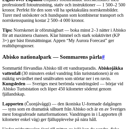
professionell fotoutrustning, stativ och instruktioner — 1 500–2 500
kronor. Perfekt för den som vill ha spektakulära norrskensbilder.
Turer med snöskoter och hundspann som kombinerar transport och
norrskensspaning kostar 2 500–4 000 kronor.
Tips:
Norrskenet är oförutsägbart — boka minst 2–3 nätter i Abisko
för att maximera chansen. Klar himmel och stark solaktivitet (KP
3+) ger bäst förutsättningar. Appen “My Aurora Forecast” ger
realtidsprognoser.
Abisko nationalpark — Sommarens pärla
#
Sommartid förvandlas Abisko till ett vandrarparadis.
Abiskojåkka
vattenfall
(30 minuters enkel vandring från turiststationen) är en
mäktig sevärdhet med smältvatten som störtar ner i en ravin.
Kungsleden
— Sveriges mest berömda vandringsled — börjar vid
Abisko Turiststation och löper 450 kilometer söderut genom
fjällandskap.
Lapporten
(Čuonjávággi) — den ikoniska U-formade dalgången
— syns som en dramatisk silhuett från Abisko och är en av Sveriges
mest fotograferade naturformationer. Vandringen in i Lapporten (8
kilometer enkel väg) ger fjällupplevelse på nära håll.