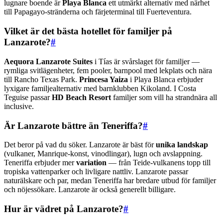
lugnare boende är
Playa Blanca
ett utmärkt alternativ med närhet
till Papagayo-stränderna och färjeterminal till Fuerteventura.
Vilket är det bästa hotellet för familjer på
Lanzarote?
#
Aequora Lanzarote Suites
i Tías är svårslaget för familjer —
rymliga svitlägenheter, fem pooler, barnpool med lekplats och nära
till Rancho Texas Park.
Princesa Yaiza
i Playa Blanca erbjuder
lyxigare familjealternativ med barnklubben Kikoland. I Costa
Teguise passar
HD Beach Resort
familjer som vill ha strandnära all
inclusive.
Är Lanzarote bättre än Teneriffa?
#
Det beror på vad du söker. Lanzarote är bäst för
unika landskap
(vulkaner, Manrique-konst, vinodlingar), lugn och avslappning.
Teneriffa erbjuder mer
variation
— från Teide-vulkanens topp till
tropiska vattenparker och livligare nattliv. Lanzarote passar
naturälskare och par, medan Teneriffa har bredare utbud för familjer
och nöjessökare. Lanzarote är också generellt billigare.
Hur är vädret på Lanzarote?
#