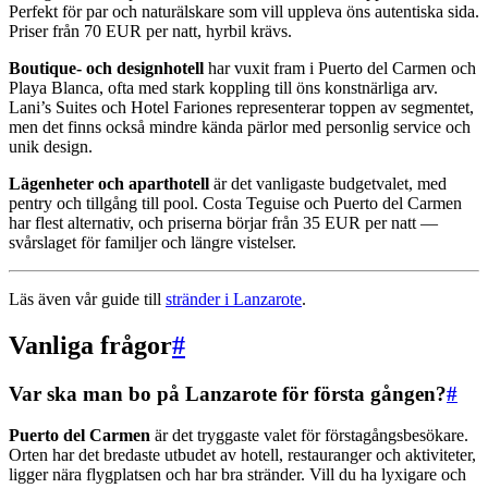
Perfekt för par och naturälskare som vill uppleva öns autentiska sida.
Priser från 70 EUR per natt, hyrbil krävs.
Boutique- och designhotell
har vuxit fram i Puerto del Carmen och
Playa Blanca, ofta med stark koppling till öns konstnärliga arv.
Lani’s Suites och Hotel Fariones representerar toppen av segmentet,
men det finns också mindre kända pärlor med personlig service och
unik design.
Lägenheter och aparthotell
är det vanligaste budgetvalet, med
pentry och tillgång till pool. Costa Teguise och Puerto del Carmen
har flest alternativ, och priserna börjar från 35 EUR per natt —
svårslaget för familjer och längre vistelser.
Läs även vår guide till
stränder i Lanzarote
.
Vanliga frågor
#
Var ska man bo på Lanzarote för första gången?
#
Puerto del Carmen
är det tryggaste valet för förstagångsbesökare.
Orten har det bredaste utbudet av hotell, restauranger och aktiviteter,
ligger nära flygplatsen och har bra stränder. Vill du ha lyxigare och