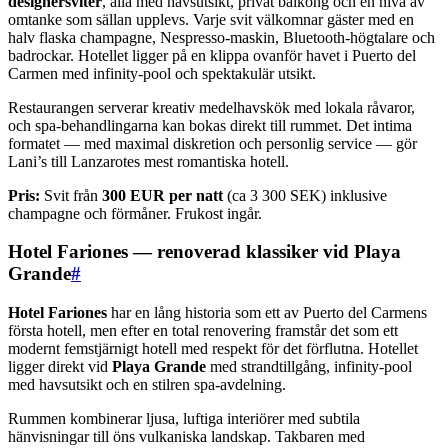
designersviter
, alla med havsutsikt, privat balkong och en nivå av
omtanke som sällan upplevs. Varje svit välkomnar gäster med en
halv flaska champagne, Nespresso-maskin, Bluetooth-högtalare och
badrockar. Hotellet ligger på en klippa ovanför havet i Puerto del
Carmen med infinity-pool och spektakulär utsikt.
Restaurangen serverar kreativ medelhavskök med lokala råvaror,
och spa-behandlingarna kan bokas direkt till rummet. Det intima
formatet — med maximal diskretion och personlig service — gör
Lani’s till Lanzarotes mest romantiska hotell.
Pris:
Svit från
300 EUR per natt
(ca 3 300 SEK) inklusive
champagne och förmåner. Frukost ingår.
Hotel Fariones — renoverad klassiker vid Playa
Grande
#
Hotel Fariones
har en lång historia som ett av Puerto del Carmens
första hotell, men efter en total renovering framstår det som ett
modernt femstjärnigt hotell med respekt för det förflutna. Hotellet
ligger direkt vid
Playa Grande
med strandtillgång, infinity-pool
med havsutsikt och en stilren spa-avdelning.
Rummen kombinerar ljusa, luftiga interiörer med subtila
hänvisningar till öns vulkaniska landskap. Takbaren med