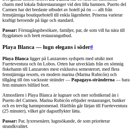
charm med lokala fiskrestauranger vid den lilla hamnen. Puerto del
Carmen har det bredaste utbudet av hotell på ön — allt från
femstjärniga boutiquehotell till enkla lägenheter. Priserna varierar
kraftigt beroende på läge och standard.
Passar:
Förstagångsbesökare, familjer, par, de som vill ha nära till
flygplatsen och brett restaurangutbud.
Playa Blanca — lugn elegans i söder
#
Playa Blanca
ligger på Lanzarotes sydspets med utsikt mot
Fuerteventura och ön Lobos. Orten har utvecklats från en sömnig
fiskehamn till Lanzarotes mest exklusiva semesterort, med flera
femstjärniga resorts, en modern marina (Marina Rubicón) och
tillgång till öns vackraste stränder —
Papagayo-stränderna
— bara
fem minuters bilfärd bort.
Atmosfären i Playa Blanca är lugnare och mer sofistikerad än i
Puerto del Carmen. Marina Rubicón erbjuder restauranger, butiker
och en trevlig hamnpromenad. Härifrån går färjan till Fuerteventura
(25 minuter), vilket gör dagsutflykter lätta.
Passar:
Par, lyxresenärer, lugnsökande, de som prioriterar
strandkvalitet.