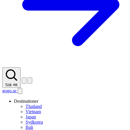
Sök
⌘K
gogo.se
Destinationer
Thailand
Vietnam
Japan
Sydkorea
Bali