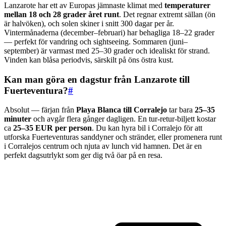
Lanzarote har ett av Europas jämnaste klimat med
temperaturer
mellan 18 och 28 grader året runt
. Det regnar extremt sällan (ön
är halvöken), och solen skiner i snitt 300 dagar per år.
Vintermånaderna (december–februari) har behagliga 18–22 grader
— perfekt för vandring och sightseeing. Sommaren (juni–
september) är varmast med 25–30 grader och idealiskt för strand.
Vinden kan blåsa periodvis, särskilt på öns östra kust.
Kan man göra en dagstur från Lanzarote till
Fuerteventura?
#
Absolut — färjan från
Playa Blanca till Corralejo
tar bara
25–35
minuter
och avgår flera gånger dagligen. En tur-retur-biljett kostar
ca
25–35 EUR per person
. Du kan hyra bil i Corralejo för att
utforska Fuerteventuras sanddyner och stränder, eller promenera runt
i Corralejos centrum och njuta av lunch vid hamnen. Det är en
perfekt dagsutrlykt som ger dig två öar på en resa.