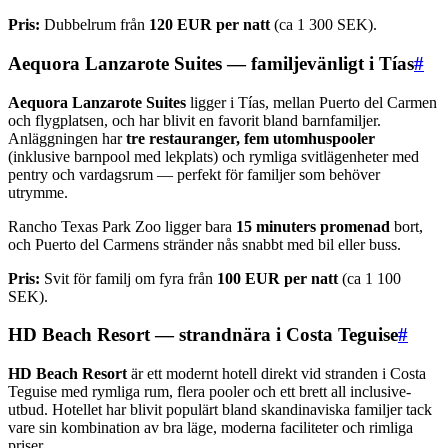
Pris:
Dubbelrum från
120 EUR per natt
(ca 1 300 SEK).
Aequora Lanzarote Suites — familjevänligt i Tías
#
Aequora Lanzarote Suites
ligger i Tías, mellan Puerto del Carmen
och flygplatsen, och har blivit en favorit bland barnfamiljer.
Anläggningen har
tre restauranger, fem utomhuspooler
(inklusive barnpool med lekplats) och rymliga svitlägenheter med
pentry och vardagsrum — perfekt för familjer som behöver
utrymme.
Rancho Texas Park Zoo ligger bara
15 minuters promenad
bort,
och Puerto del Carmens stränder nås snabbt med bil eller buss.
Pris:
Svit för familj om fyra från
100 EUR per natt
(ca 1 100
SEK).
HD Beach Resort — strandnära i Costa Teguise
#
HD Beach Resort
är ett modernt hotell direkt vid stranden i Costa
Teguise med rymliga rum, flera pooler och ett brett all inclusive-
utbud. Hotellet har blivit populärt bland skandinaviska familjer tack
vare sin kombination av bra läge, moderna faciliteter och rimliga
priser.