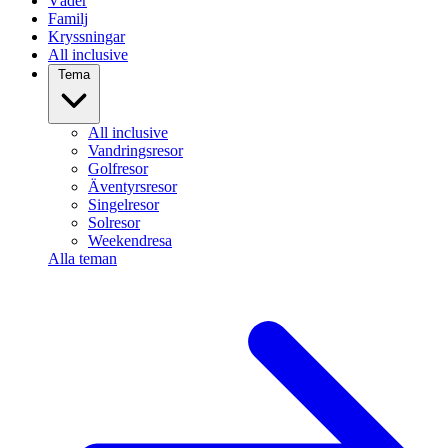
Väder
Familj
Kryssningar
All inclusive
Tema
All inclusive
Vandringsresor
Golfresor
Äventyrsresor
Singelresor
Solresor
Weekendresa
Alla teman