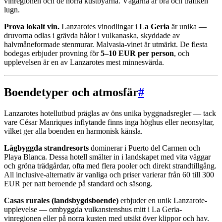
vinregionen och de norra kustbyarna. Vägarna är bra och trafiken
lugn.
Prova lokalt vin.
Lanzarotes vinodlingar i
La Geria
är unika —
druvorna odlas i grävda hålor i vulkanaska, skyddade av
halvmåneformade stenmurar. Malvasia-vinet är utmärkt. De flesta
bodegas erbjuder provning för
5–10 EUR per person
, och
upplevelsen är en av Lanzarotes mest minnesvärda.
Boendetyper och atmosfär
#
Lanzarotes hotellutbud präglas av öns unika byggnadsregler — tack
vare César Manriques inflytande finns inga höghus eller neonsyltar,
vilket ger alla boenden en harmonisk känsla.
Lågbyggda strandresorts
dominerar i Puerto del Carmen och
Playa Blanca. Dessa hotell smälter in i landskapet med vita väggar
och gröna trädgårdar, ofta med flera pooler och direkt strandtillgång.
All inclusive-alternativ är vanliga och priser varierar från 60 till 300
EUR per natt beroende på standard och säsong.
Casas rurales (landsbygdsboende)
erbjuder en unik Lanzarote-
upplevelse — ombyggda vulkanstenshus mitt i La Geria-
vinregionen eller på norra kusten med utsikt över klippor och hav.