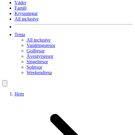
Väder
Familj
Kryssningar
All inclusive
Tema
All inclusive
Vandringsresor
Golfresor
Äventyrsresor
Singelresor
Solresor
Weekendresa
Hem