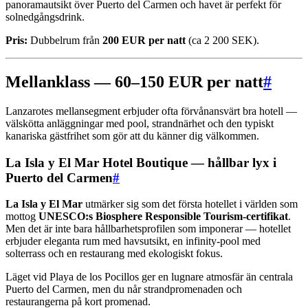
panoramautsikt över Puerto del Carmen och havet är perfekt för
solnedgångsdrink.
Pris:
Dubbelrum från
200 EUR per natt
(ca 2 200 SEK).
Mellanklass — 60–150 EUR per natt
#
Lanzarotes mellansegment erbjuder ofta förvånansvärt bra hotell —
välskötta anläggningar med pool, strandnärhet och den typiskt
kanariska gästfrihet som gör att du känner dig välkommen.
La Isla y El Mar Hotel Boutique — hållbar lyx i
Puerto del Carmen
#
La Isla y El Mar
utmärker sig som det första hotellet i världen som
mottog
UNESCO:s Biosphere Responsible Tourism-certifikat
.
Men det är inte bara hållbarhetsprofilen som imponerar — hotellet
erbjuder eleganta rum med havsutsikt, en infinity-pool med
solterrass och en restaurang med ekologiskt fokus.
Läget vid Playa de los Pocillos ger en lugnare atmosfär än centrala
Puerto del Carmen, men du når strandpromenaden och
restaurangerna på kort promenad.