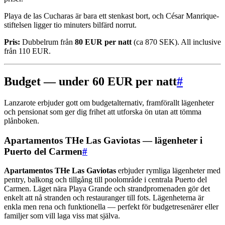
Playa de las Cucharas är bara ett stenkast bort, och César Manrique-
stiftelsen ligger tio minuters bilfärd norrut.
Pris:
Dubbelrum från
80 EUR per natt
(ca 870 SEK). All inclusive
från 110 EUR.
Budget — under 60 EUR per natt
#
Lanzarote erbjuder gott om budgetalternativ, framförallt lägenheter
och pensionat som ger dig frihet att utforska ön utan att tömma
plånboken.
Apartamentos THe Las Gaviotas — lägenheter i
Puerto del Carmen
#
Apartamentos THe Las Gaviotas
erbjuder rymliga lägenheter med
pentry, balkong och tillgång till poolområde i centrala Puerto del
Carmen. Läget nära Playa Grande och strandpromenaden gör det
enkelt att nå stranden och restauranger till fots. Lägenheterna är
enkla men rena och funktionella — perfekt för budgetresenärer eller
familjer som vill laga viss mat själva.