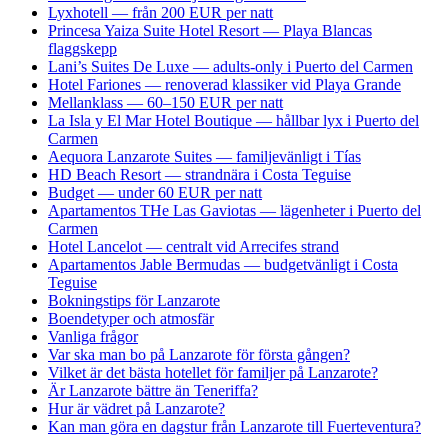
Lyxhotell — från 200 EUR per natt
Princesa Yaiza Suite Hotel Resort — Playa Blancas
flaggskepp
Lani’s Suites De Luxe — adults-only i Puerto del Carmen
Hotel Fariones — renoverad klassiker vid Playa Grande
Mellanklass — 60–150 EUR per natt
La Isla y El Mar Hotel Boutique — hållbar lyx i Puerto del
Carmen
Aequora Lanzarote Suites — familjevänligt i Tías
HD Beach Resort — strandnära i Costa Teguise
Budget — under 60 EUR per natt
Apartamentos THe Las Gaviotas — lägenheter i Puerto del
Carmen
Hotel Lancelot — centralt vid Arrecifes strand
Apartamentos Jable Bermudas — budgetvänligt i Costa
Teguise
Bokningstips för Lanzarote
Boendetyper och atmosfär
Vanliga frågor
Var ska man bo på Lanzarote för första gången?
Vilket är det bästa hotellet för familjer på Lanzarote?
Är Lanzarote bättre än Teneriffa?
Hur är vädret på Lanzarote?
Kan man göra en dagstur från Lanzarote till Fuerteventura?