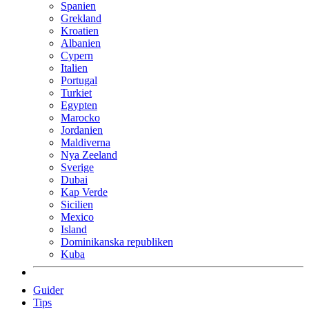
Spanien
Grekland
Kroatien
Albanien
Cypern
Italien
Portugal
Turkiet
Egypten
Marocko
Jordanien
Maldiverna
Nya Zeeland
Sverige
Dubai
Kap Verde
Sicilien
Mexico
Island
Dominikanska republiken
Kuba
Guider
Tips