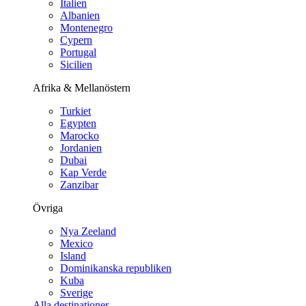
Italien
Albanien
Montenegro
Cypern
Portugal
Sicilien
Afrika & Mellanöstern
Turkiet
Egypten
Marocko
Jordanien
Dubai
Kap Verde
Zanzibar
Övriga
Nya Zeeland
Mexico
Island
Dominikanska republiken
Kuba
Sverige
Alla destinationer