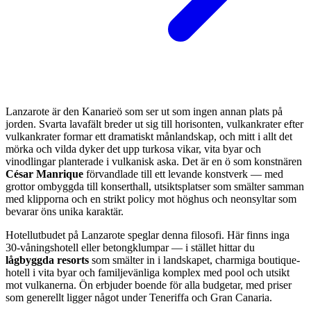
Lanzarote är den Kanarieö som ser ut som ingen annan plats på
jorden. Svarta lavafält breder ut sig till horisonten, vulkankrater efter
vulkankrater formar ett dramatiskt månlandskap, och mitt i allt det
mörka och vilda dyker det upp turkosa vikar, vita byar och
vinodlingar planterade i vulkanisk aska. Det är en ö som konstnären
César Manrique
förvandlade till ett levande konstverk — med
grottor ombyggda till konserthall, utsiktsplatser som smälter samman
med klipporna och en strikt policy mot höghus och neonsyltar som
bevarar öns unika karaktär.
Hotellutbudet på Lanzarote speglar denna filosofi. Här finns inga
30-våningshotell eller betongklumpar — i stället hittar du
lågbyggda resorts
som smälter in i landskapet, charmiga boutique-
hotell i vita byar och familjevänliga komplex med pool och utsikt
mot vulkanerna. Ön erbjuder boende för alla budgetar, med priser
som generellt ligger något under Teneriffa och Gran Canaria.