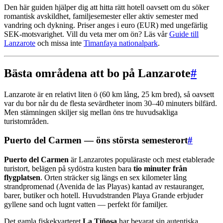
Den här guiden hjälper dig att hitta rätt hotell oavsett om du söker
romantisk avskildhet, familjesemester eller aktiv semester med
vandring och dykning. Priser anges i euro (EUR) med ungefärlig
SEK-motsvarighet. Vill du veta mer om ön? Läs vår
Guide till
Lanzarote
och missa inte
Timanfaya nationalpark
.
Bästa områdena att bo på Lanzarote
#
Lanzarote är en relativt liten ö (60 km lång, 25 km bred), så oavsett
var du bor når du de flesta sevärdheter inom 30–40 minuters bilfärd.
Men stämningen skiljer sig mellan öns tre huvudsakliga
turistområden.
Puerto del Carmen — öns största semesterort
#
Puerto del Carmen
är Lanzarotes populäraste och mest etablerade
turistort, belägen på sydöstra kusten bara
tio minuter från
flygplatsen
. Orten sträcker sig längs en sex kilometer lång
strandpromenad (Avenida de las Playas) kantad av restauranger,
barer, butiker och hotell. Huvudstranden Playa Grande erbjuder
gyllene sand och lugnt vatten — perfekt för familjer.
Det gamla fiskekvarteret
La Tiñosa
har bevarat sin autentiska