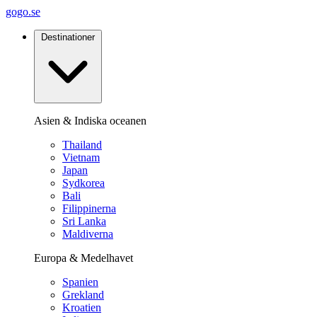
gogo.se
Destinationer
Asien & Indiska oceanen
Thailand
Vietnam
Japan
Sydkorea
Bali
Filippinerna
Sri Lanka
Maldiverna
Europa & Medelhavet
Spanien
Grekland
Kroatien