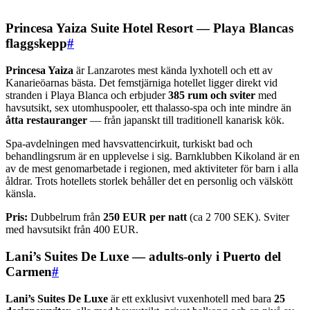
Princesa Yaiza Suite Hotel Resort — Playa Blancas
flaggskepp
#
Princesa Yaiza
är Lanzarotes mest kända lyxhotell och ett av
Kanarieöarnas bästa. Det femstjärniga hotellet ligger direkt vid
stranden i Playa Blanca och erbjuder
385 rum och sviter
med
havsutsikt, sex utomhuspooler, ett thalasso-spa och inte mindre än
åtta restauranger
— från japanskt till traditionell kanarisk kök.
Spa-avdelningen med havsvattencirkuit, turkiskt bad och
behandlingsrum är en upplevelse i sig. Barnklubben Kikoland är en
av de mest genomarbetade i regionen, med aktiviteter för barn i alla
åldrar. Trots hotellets storlek behåller det en personlig och välskött
känsla.
Pris:
Dubbelrum från
250 EUR per natt
(ca 2 700 SEK). Sviter
med havsutsikt från 400 EUR.
Lani’s Suites De Luxe — adults-only i Puerto del
Carmen
#
Lani’s Suites De Luxe
är ett exklusivt vuxenhotell med bara
25