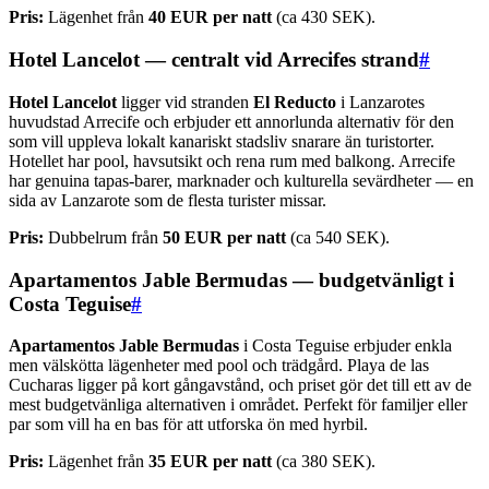
Pris:
Lägenhet från
40 EUR per natt
(ca 430 SEK).
Hotel Lancelot — centralt vid Arrecifes strand
#
Hotel Lancelot
ligger vid stranden
El Reducto
i Lanzarotes
huvudstad Arrecife och erbjuder ett annorlunda alternativ för den
som vill uppleva lokalt kanariskt stadsliv snarare än turistorter.
Hotellet har pool, havsutsikt och rena rum med balkong. Arrecife
har genuina tapas-barer, marknader och kulturella sevärdheter — en
sida av Lanzarote som de flesta turister missar.
Pris:
Dubbelrum från
50 EUR per natt
(ca 540 SEK).
Apartamentos Jable Bermudas — budgetvänligt i
Costa Teguise
#
Apartamentos Jable Bermudas
i Costa Teguise erbjuder enkla
men välskötta lägenheter med pool och trädgård. Playa de las
Cucharas ligger på kort gångavstånd, och priset gör det till ett av de
mest budgetvänliga alternativen i området. Perfekt för familjer eller
par som vill ha en bas för att utforska ön med hyrbil.
Pris:
Lägenhet från
35 EUR per natt
(ca 380 SEK).