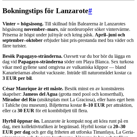
Bokningstips för Lanzarote
#
Vinter = högsäsong.
Till skillnad från Balearerna är Lanzarotes
högsäsong
november–mars
, när nordeuropéer söker vintervärme.
Priserna är högst under jul/nyår och kring påsk.
April–juni och
september–oktober
erbjuder bäst pris-prestanda med bra väder och
färre turister.
Besök Papagayo-stränderna.
Oavsett var du bor bör du lägga en
dag vid
Papagayo-stränderna
söder om Playa Blanca. Sex turkosa
vikar med gyllene sand omgivna av vulkaniska klippor — bland
Kanarieöarnas absolut vackraste. Inträde till naturområdet kostar ca
3 EUR per bil
.
César Manrique är ett måste.
Besök minst en av konstnärens
skapelser:
Jameos del Agua
(grotta med pool och konserthall),
Mirador del Río
(utsiktsplats mot La Graciosa), eller hans eget hem
i Tahíche (nu museum). Biljetterna kostar
8–10 EUR
per attraktion,
eller ca
30 EUR
för ett kombibiljett till flera.
Hyrbil öppnar ön.
Lanzarote är kompakt nog att köra runt på en
dag, men kollektivtrafiken är begränsad. Hyrbil kostar ca
20–30
EUR per dag
och ger dig friheten att utforska Timanfaya, La Geria-