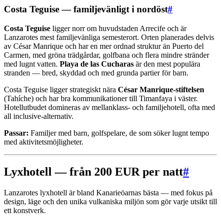
Costa Teguise — familjevänligt i nordöst
#
Costa Teguise
ligger norr om huvudstaden Arrecife och är
Lanzarotes mest familjevänliga semesterort. Orten planerades delvis
av César Manrique och har en mer ordnad struktur än Puerto del
Carmen, med gröna trädgårdar, golfbana och flera mindre stränder
med lugnt vatten.
Playa de las Cucharas
är den mest populära
stranden — bred, skyddad och med grunda partier för barn.
Costa Teguise ligger strategiskt nära
César Manrique-stiftelsen
(Tahíche) och har bra kommunikationer till Timanfaya i väster.
Hotellutbudet domineras av mellanklass- och familjehotell, ofta med
all inclusive-alternativ.
Passar:
Familjer med barn, golfspelare, de som söker lugnt tempo
med aktivitetsmöjligheter.
Lyxhotell — från 200 EUR per natt
#
Lanzarotes lyxhotell är bland Kanarieöarnas bästa — med fokus på
design, läge och den unika vulkaniska miljön som gör varje utsikt till
ett konstverk.