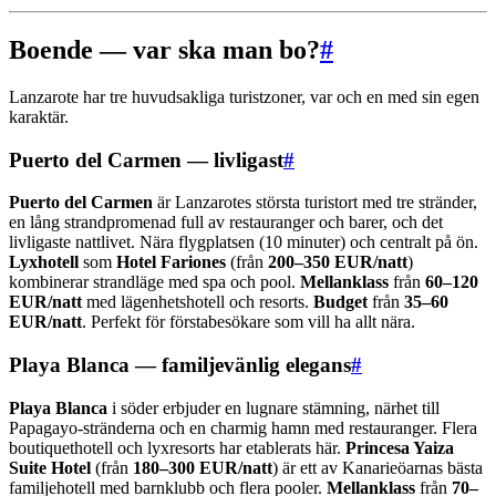
Boende — var ska man bo?
#
Lanzarote har tre huvudsakliga turistzoner, var och en med sin egen
karaktär.
Puerto del Carmen — livligast
#
Puerto del Carmen
är Lanzarotes största turistort med tre stränder,
en lång strandpromenad full av restauranger och barer, och det
livligaste nattlivet. Nära flygplatsen (10 minuter) och centralt på ön.
Lyxhotell
som
Hotel Fariones
(från
200–350 EUR/natt
)
kombinerar strandläge med spa och pool.
Mellanklass
från
60–120
EUR/natt
med lägenhetshotell och resorts.
Budget
från
35–60
EUR/natt
. Perfekt för förstabesökare som vill ha allt nära.
Playa Blanca — familjevänlig elegans
#
Playa Blanca
i söder erbjuder en lugnare stämning, närhet till
Papagayo-stränderna och en charmig hamn med restauranger. Flera
boutiquethotell och lyxresorts har etablerats här.
Princesa Yaiza
Suite Hotel
(från
180–300 EUR/natt
) är ett av Kanarieöarnas bästa
familjehotell med barnklubb och flera pooler.
Mellanklass
från
70–