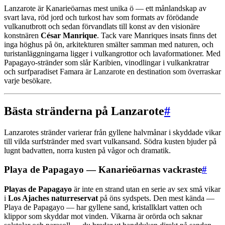
Lanzarote är Kanarieöarnas mest unika ö — ett månlandskap av
svart lava, röd jord och turkost hav som formats av förödande
vulkanutbrott och sedan förvandlats till konst av den visionäre
konstnären
César Manrique
. Tack vare Manriques insats finns det
inga höghus på ön, arkitekturen smälter samman med naturen, och
turistanläggningarna ligger i vulkangrottor och lavaformationer. Med
Papagayo-stränder som slår Karibien, vinodlingar i vulkankratrar
och surfparadiset Famara är Lanzarote en destination som överraskar
varje besökare.
Bästa stränderna på Lanzarote
#
Lanzarotes stränder varierar från gyllene halvmånar i skyddade vikar
till vilda surfstränder med svart vulkansand. Södra kusten bjuder på
lugnt badvatten, norra kusten på vågor och dramatik.
Playa de Papagayo — Kanarieöarnas vackraste
#
Playas de Papagayo
är inte en strand utan en serie av sex små vikar
i
Los Ajaches naturreservat
på öns sydspets. Den mest kända —
Playa de Papagayo — har gyllene sand, kristallklart vatten och
klippor som skyddar mot vinden. Vikarna är orörda och saknar