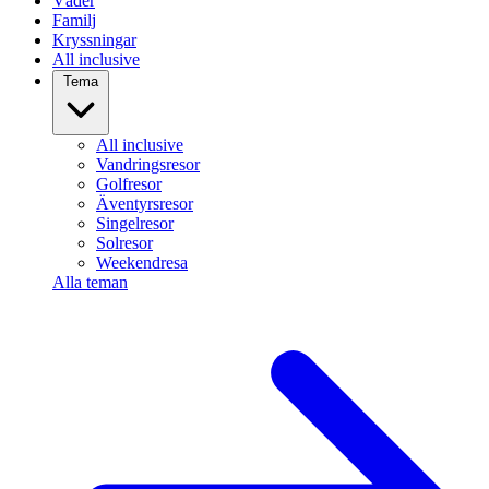
Väder
Familj
Kryssningar
All inclusive
Tema
All inclusive
Vandringsresor
Golfresor
Äventyrsresor
Singelresor
Solresor
Weekendresa
Alla teman