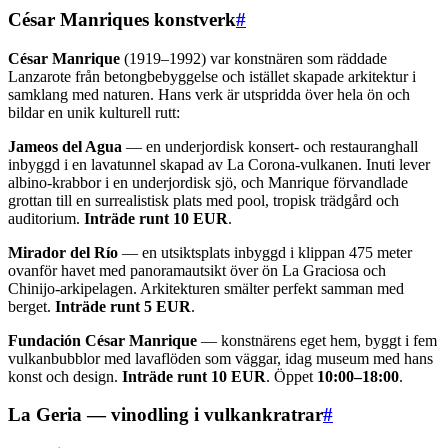
César Manriques konstverk
#
César Manrique
(1919–1992) var konstnären som räddade
Lanzarote från betongbebyggelse och istället skapade arkitektur i
samklang med naturen. Hans verk är utspridda över hela ön och
bildar en unik kulturell rutt:
Jameos del Agua
— en underjordisk konsert- och restauranghall
inbyggd i en lavatunnel skapad av La Corona-vulkanen. Inuti lever
albino-krabbor i en underjordisk sjö, och Manrique förvandlade
grottan till en surrealistisk plats med pool, tropisk trädgård och
auditorium.
Inträde runt 10 EUR
.
Mirador del Río
— en utsiktsplats inbyggd i klippan 475 meter
ovanför havet med panoramautsikt över ön La Graciosa och
Chinijo-arkipelagen. Arkitekturen smälter perfekt samman med
berget.
Inträde runt 5 EUR
.
Fundación César Manrique
— konstnärens eget hem, byggt i fem
vulkanbubblor med lavaflöden som väggar, idag museum med hans
konst och design.
Inträde runt 10 EUR
. Öppet
10:00–18:00
.
La Geria — vinodling i vulkankratrar
#