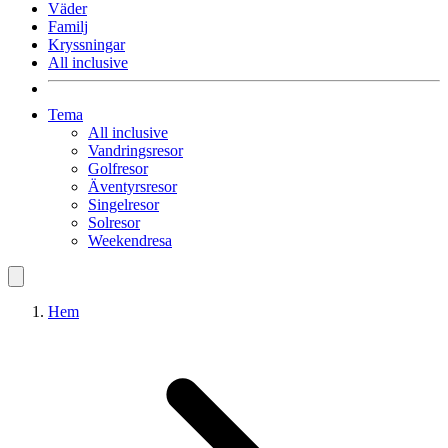
Väder
Familj
Kryssningar
All inclusive
Tema
All inclusive
Vandringsresor
Golfresor
Äventyrsresor
Singelresor
Solresor
Weekendresa
Hem