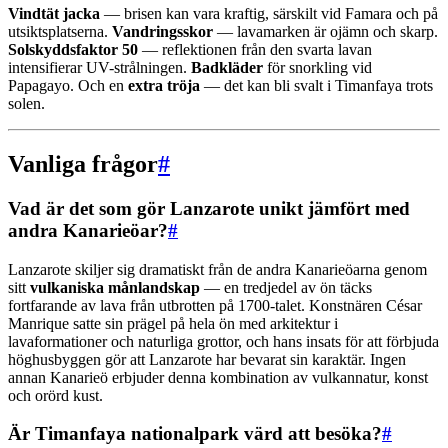
Vindtät jacka
— brisen kan vara kraftig, särskilt vid Famara och på
utsiktsplatserna.
Vandringsskor
— lavamarken är ojämn och skarp.
Solskyddsfaktor 50
— reflektionen från den svarta lavan
intensifierar UV-strålningen.
Badkläder
för snorkling vid
Papagayo. Och en
extra tröja
— det kan bli svalt i Timanfaya trots
solen.
Vanliga frågor
#
Vad är det som gör Lanzarote unikt jämfört med
andra Kanarieöar?
#
Lanzarote skiljer sig dramatiskt från de andra Kanarieöarna genom
sitt
vulkaniska månlandskap
— en tredjedel av ön täcks
fortfarande av lava från utbrotten på 1700-talet. Konstnären César
Manrique satte sin prägel på hela ön med arkitektur i
lavaformationer och naturliga grottor, och hans insats för att förbjuda
höghusbyggen gör att Lanzarote har bevarat sin karaktär. Ingen
annan Kanarieö erbjuder denna kombination av vulkannatur, konst
och orörd kust.
Är Timanfaya nationalpark värd att besöka?
#