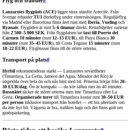
Flyg och transfer
#
Lanzarotes flygplats (ACE)
ligger strax utanför Arrecife. Från
Sverige erbjuder
TUI
direktflyg under vintersäsongen. Reguljärflyg
via Madrid eller Barcelona finns året runt med
Iberia
,
Vueling
och
Ryanair
. Flygtiden är runt
5–6 timmar
direkt. Returbiljetter varierar
från
2 500–5 000 SEK
. Från flygplatsen tar
taxi till Puerto del
Carmen 10 minuter
(runt
12–15 EUR
), till Playa Blanca
30
minuter
(runt
35–45 EUR
), till Costa Teguise
15 minuter
(runt
18–22 EUR
). Flygbussar finns till de större orterna.
Transport på plats
#
Hyrbil
rekommenderas starkt — Lanzarotes sevärdheter
(Timanfaya, La Geria, Jameos del Agua, Mirador del Río) är
utspridda över hela ön och nås bäst med bil. Priserna börjar från
20–
30 EUR/dag
. Ön är kompakt — du kör sällan mer än 40 minuter.
Bussnätet
täcker de större orterna men inte Timanfaya eller La
Geria.
Organiserade turer
till Timanfaya kostar runt
30–50 EUR
per person
inklusive transport från hotellet — ett bra alternativ om
du inte hyr bil. Vägarna är bra, trafiken lugn och det finns gott om
gratisparkering.