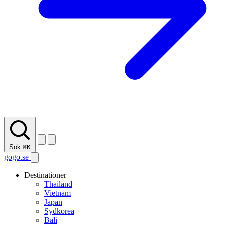
Sök
⌘K
gogo.se
Destinationer
Thailand
Vietnam
Japan
Sydkorea
Bali