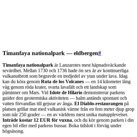
Timanfaya nationalpark — eldbergen
#
Timanfaya nationalpark
är Lanzarotes mest häpnadsväckande
sevärdhet. Mellan 1730 och 1736 hade ön sex år av kontinuerliga
vulkanutbrott som begravde en tredjedel av ytan under lava. Idag
kan du köra genom
Ruta de los Volcanes
— en 14 kilometer lång
väg genom röda krater, svarta lavafält och ett landskap som
påminner om Mars. Vid
Islote de Hilario
demonstrerar parkens
guider den geotermiska aktiviteten — halm antänds spontant och
vatten förvandlas till gejsrar av ånga.
El Diablo-restaurangen
på
platsen grillar mat med vulkanisk värme från en fem meter djup grop
som når 250 grader — en av världens mest unika matupplevelser.
Inträde kostar 12 EUR för vuxna
, och du kör genom parken i din
egen bil eller med parkens bussar. Boka tidslott i förväg under
högsäsong.