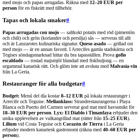
med mojo och papas arrugadas. Räkna med
12–20 EUR per
person
för en fiskrätt med tillbehör.
Tapas och lokala smaker
#
Papas arrugadas con mojo
— saltkokt potatis med röd (pimentón
och chili) och grön (koriander och persilja) sås — serveras till allt
och är Lanzarotes kulinariska signatur.
Queso asado
— grillad ost
med mojo — är en annan favorit. I Arrecifes gamla stadskärna och
Tegises söndagsmarknad hittar du bra tapasställen. Prova
gofio
escaldado
— rostad majsmjöl blandad med fiskbuljong — en
urgammal kanarisk rätt. Och glöm inte att avsluta med
Malvasía-vin
från La Geria.
Restauranger för alla budgetar
#
Budget:
Menú del día kostar
8–12 EUR
på lokala restauranger i
Arrecife och Teguise.
Mellanklass:
Strandrestaurangerna i Playa
Blanca och Puerto del Carmen serverar god mat med havsutsikt för
18–30 EUR per person
.
Lyx:
El Diablo i Timanfaya
erbjuder den
unika upplevelsen av vulkangrillad mat (rätter från
15–25 EUR
).
Lilium
vid Costa Teguise och
Corazón de Tierra
i La Geria
erbjuder modern kanariesk gastronomi (räkna med
40–60 EUR per
person
).