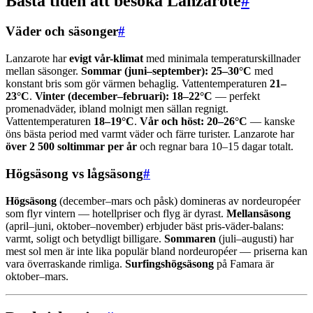
Bästa tiden att besöka Lanzarote
#
Väder och säsonger
#
Lanzarote har
evigt vår-klimat
med minimala temperaturskillnader
mellan säsonger.
Sommar (juni–september):
25–30°C
med
konstant bris som gör värmen behaglig. Vattentemperaturen
21–
23°C
.
Vinter (december–februari):
18–22°C
— perfekt
promenadväder, ibland molnigt men sällan regnigt.
Vattentemperaturen
18–19°C
.
Vår och höst:
20–26°C
— kanske
öns bästa period med varmt väder och färre turister. Lanzarote har
över 2 500 soltimmar per år
och regnar bara 10–15 dagar totalt.
Högsäsong vs lågsäsong
#
Högsäsong
(december–mars och påsk) domineras av nordeuropéer
som flyr vintern — hotellpriser och flyg är dyrast.
Mellansäsong
(april–juni, oktober–november) erbjuder bäst pris-väder-balans:
varmt, soligt och betydligt billigare.
Sommaren
(juli–augusti) har
mest sol men är inte lika populär bland nordeuropéer — priserna kan
vara överraskande rimliga.
Surfingshögsäsong
på Famara är
oktober–mars.