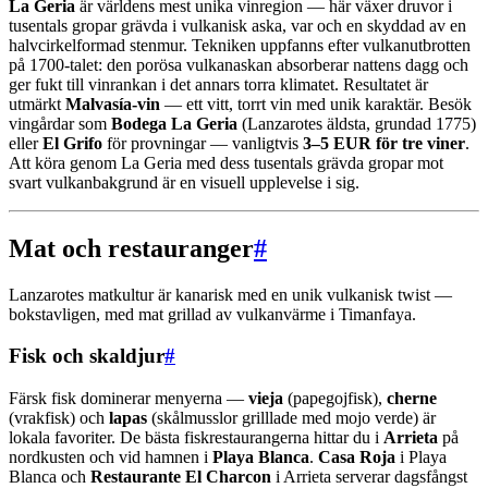
La Geria
är världens mest unika vinregion — här växer druvor i
tusentals gropar grävda i vulkanisk aska, var och en skyddad av en
halvcirkelformad stenmur. Tekniken uppfanns efter vulkanutbrotten
på 1700-talet: den porösa vulkanaskan absorberar nattens dagg och
ger fukt till vinrankan i det annars torra klimatet. Resultatet är
utmärkt
Malvasía-vin
— ett vitt, torrt vin med unik karaktär. Besök
vingårdar som
Bodega La Geria
(Lanzarotes äldsta, grundad 1775)
eller
El Grifo
för provningar — vanligtvis
3–5 EUR för tre viner
.
Att köra genom La Geria med dess tusentals grävda gropar mot
svart vulkanbakgrund är en visuell upplevelse i sig.
Mat och restauranger
#
Lanzarotes matkultur är kanarisk med en unik vulkanisk twist —
bokstavligen, med mat grillad av vulkanvärme i Timanfaya.
Fisk och skaldjur
#
Färsk fisk dominerar menyerna —
vieja
(papegojfisk),
cherne
(vrakfisk) och
lapas
(skålmusslor grilllade med mojo verde) är
lokala favoriter. De bästa fiskrestaurangerna hittar du i
Arrieta
på
nordkusten och vid hamnen i
Playa Blanca
.
Casa Roja
i Playa
Blanca och
Restaurante El Charcon
i Arrieta serverar dagsfångst