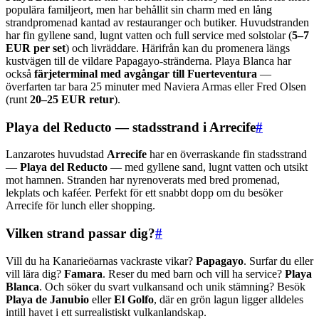
populära familjeort, men har behållit sin charm med en lång
strandpromenad kantad av restauranger och butiker. Huvudstranden
har fin gyllene sand, lugnt vatten och full service med solstolar (
5–7
EUR per set
) och livräddare. Härifrån kan du promenera längs
kustvägen till de vildare Papagayo-stränderna. Playa Blanca har
också
färjeterminal med avgångar till Fuerteventura
—
överfarten tar bara 25 minuter med Naviera Armas eller Fred Olsen
(runt
20–25 EUR retur
).
Playa del Reducto — stadsstrand i Arrecife
#
Lanzarotes huvudstad
Arrecife
har en överraskande fin stadsstrand
—
Playa del Reducto
— med gyllene sand, lugnt vatten och utsikt
mot hamnen. Stranden har nyrenoverats med bred promenad,
lekplats och kaféer. Perfekt för ett snabbt dopp om du besöker
Arrecife för lunch eller shopping.
Vilken strand passar dig?
#
Vill du ha Kanarieöarnas vackraste vikar?
Papagayo
. Surfar du eller
vill lära dig?
Famara
. Reser du med barn och vill ha service?
Playa
Blanca
. Och söker du svart vulkansand och unik stämning? Besök
Playa de Janubio
eller
El Golfo
, där en grön lagun ligger alldeles
intill havet i ett surrealistiskt vulkanlandskap.