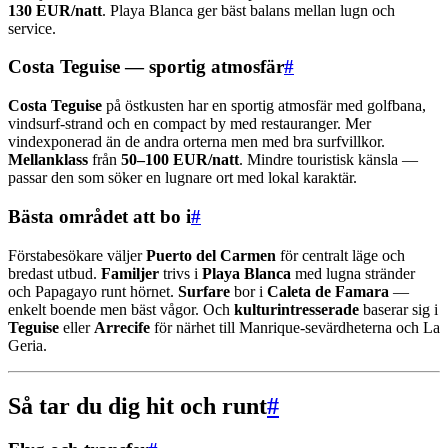
130 EUR/natt
. Playa Blanca ger bäst balans mellan lugn och
service.
Costa Teguise — sportig atmosfär
#
Costa Teguise
på östkusten har en sportig atmosfär med golfbana,
vindsurf-strand och en compact by med restauranger. Mer
vindexponerad än de andra orterna men med bra surfvillkor.
Mellanklass
från
50–100 EUR/natt
. Mindre touristisk känsla —
passar den som söker en lugnare ort med lokal karaktär.
Bästa området att bo i
#
Förstabesökare väljer
Puerto del Carmen
för centralt läge och
bredast utbud.
Familjer
trivs i
Playa Blanca
med lugna stränder
och Papagayo runt hörnet.
Surfare
bor i
Caleta de Famara
—
enkelt boende men bäst vågor. Och
kulturintresserade
baserar sig i
Teguise
eller
Arrecife
för närhet till Manrique-sevärdheterna och La
Geria.
Så tar du dig hit och runt
#