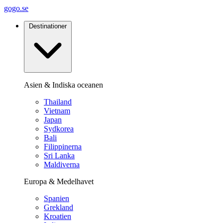
gogo.se
Destinationer
Asien & Indiska oceanen
Thailand
Vietnam
Japan
Sydkorea
Bali
Filippinerna
Sri Lanka
Maldiverna
Europa & Medelhavet
Spanien
Grekland
Kroatien