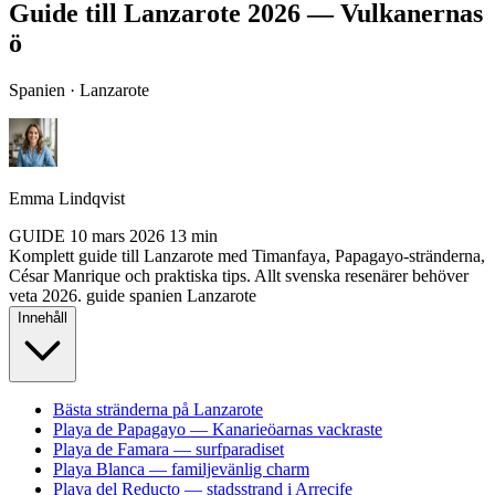
Guide till Lanzarote 2026 — Vulkanernas
ö
Spanien · Lanzarote
Emma Lindqvist
GUIDE
10 mars 2026
13 min
Komplett guide till Lanzarote med Timanfaya, Papagayo-stränderna,
César Manrique och praktiska tips. Allt svenska resenärer behöver
veta 2026.
guide
spanien
Lanzarote
Innehåll
Bästa stränderna på Lanzarote
Playa de Papagayo — Kanarieöarnas vackraste
Playa de Famara — surfparadiset
Playa Blanca — familjevänlig charm
Playa del Reducto — stadsstrand i Arrecife