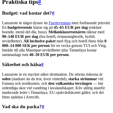
Praktiska tips
#
Budget: vad kostar det?
#
Lanzarote är något dyrare än
Fuerteventura
men fortfarande prisvärt.
En
budgetresenär
klarar sig på
45–65 EUR per dag
(enklare
boende, menú del día, buss).
Mellanklassresenären
räknar med
90–140 EUR per dag
(bra hotell, restaurangbesök, hyrbil,
sevärdheter).
All Inclusive-paket
med flyg och hotell finns från
8
000–14 000 SEK per person
för en vecka genom TUI och Ving.
Inträde till alla Manrique-sevärdheter plus Timanfaya kostar
sammanlagt runt
40–50 EUR per person
.
Säkerhet och hälsa
#
Lanzarote är en mycket säker destination. De största riskerna är
solen
(starkare än du tror, även vintertid),
starka strömmar
vid
Famara och nordkusten, och
den vulkaniska terrängen
— bär
ordentliga skor vid vandring i lavalandskapet. Kliv aldrig utanför
markerade leder i Timanfaya. EU-sjukvårdskortet gäller, och det
finns sjukhus i Arrecife.
Vad ska du packa?
#