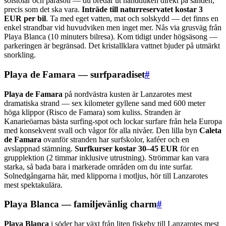
solstolar och parasoll — du bredar ut handduken direkt på sanden,
precis som det ska vara.
Inträde till naturreservatet kostar 3
EUR per bil
. Ta med eget vatten, mat och solskydd — det finns en
enkel strandbar vid huvudviken men inget mer. Nås via grusväg från
Playa Blanca (10 minuters bilresa). Kom tidigt under högsäsong —
parkeringen är begränsad. Det kristallklara vattnet bjuder på utmärkt
snorkling.
Playa de Famara — surfparadiset
#
Playa de Famara
på nordvästra kusten är Lanzarotes mest
dramatiska strand — sex kilometer gyllene sand med 600 meter
höga klippor (Risco de Famara) som kuliss. Stranden är
Kanarieöarnas bästa surfing-spot och lockar surfare från hela Europa
med konsekvent svall och vågor för alla nivåer. Den lilla byn
Caleta
de Famara
ovanför stranden har surfskolor, kaféer och en
avslappnad stämning.
Surfkurser kostar 30–45 EUR
för en
grupplektion (2 timmar inklusive utrustning). Strömmar kan vara
starka, så bada bara i markerade områden om du inte surfar.
Solnedgångarna här, med klipporna i motljus, hör till Lanzarotes
mest spektakulära.
Playa Blanca — familjevänlig charm
#
Playa Blanca
i söder har växt från liten fiskeby till Lanzarotes mest