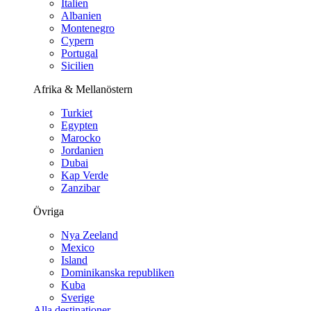
Italien
Albanien
Montenegro
Cypern
Portugal
Sicilien
Afrika & Mellanöstern
Turkiet
Egypten
Marocko
Jordanien
Dubai
Kap Verde
Zanzibar
Övriga
Nya Zeeland
Mexico
Island
Dominikanska republiken
Kuba
Sverige
Alla destinationer