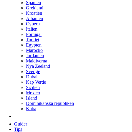
Spanien
Grekland
Kroatien
Albanien
Cypern
Italien
Portugal
Turkiet
Egypten
Marocko
Jordanien
Maldiverna
Nya Zeeland
Sverige
Dubai
Kap Verde
Sicilien
Mexico
Island
Dominikanska republiken
Kuba
Guider
Tips