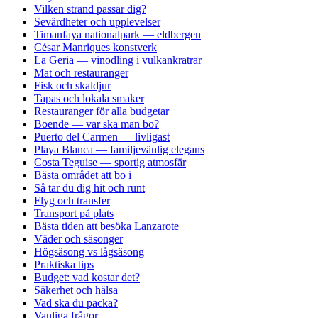
Vilken strand passar dig?
Sevärdheter och upplevelser
Timanfaya nationalpark — eldbergen
César Manriques konstverk
La Geria — vinodling i vulkankratrar
Mat och restauranger
Fisk och skaldjur
Tapas och lokala smaker
Restauranger för alla budgetar
Boende — var ska man bo?
Puerto del Carmen — livligast
Playa Blanca — familjevänlig elegans
Costa Teguise — sportig atmosfär
Bästa området att bo i
Så tar du dig hit och runt
Flyg och transfer
Transport på plats
Bästa tiden att besöka Lanzarote
Väder och säsonger
Högsäsong vs lågsäsong
Praktiska tips
Budget: vad kostar det?
Säkerhet och hälsa
Vad ska du packa?
Vanliga frågor