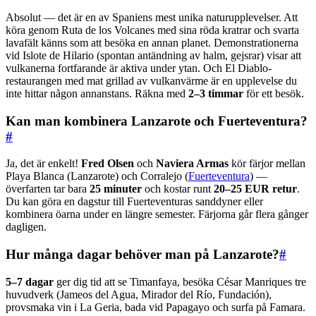
Absolut — det är en av Spaniens mest unika naturupplevelser. Att
köra genom Ruta de los Volcanes med sina röda kratrar och svarta
lavafält känns som att besöka en annan planet. Demonstrationerna
vid Islote de Hilario (spontan antändning av halm, gejsrar) visar att
vulkanerna fortfarande är aktiva under ytan. Och El Diablo-
restaurangen med mat grillad av vulkanvärme är en upplevelse du
inte hittar någon annanstans. Räkna med
2–3 timmar
för ett besök.
Kan man kombinera Lanzarote och Fuerteventura?
#
Ja, det är enkelt!
Fred Olsen
och
Naviera Armas
kör färjor mellan
Playa Blanca (Lanzarote) och Corralejo (
Fuerteventura
) —
överfarten tar bara
25 minuter
och kostar runt
20–25 EUR retur
.
Du kan göra en dagstur till Fuerteventuras sanddyner eller
kombinera öarna under en längre semester. Färjorna går flera gånger
dagligen.
Hur många dagar behöver man på Lanzarote?
#
5–7 dagar
ger dig tid att se Timanfaya, besöka César Manriques tre
huvudverk (Jameos del Agua, Mirador del Río, Fundación),
provsmaka vin i La Geria, bada vid Papagayo och surfa på Famara.