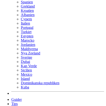
Spanien
Grekland
Kroatien
Albanien
Cypern
Italien
Portugal
Turkiet
Egypten
Marocko
Jordanien
Maldiverna
Nya Zeeland
Sverige
Dubai
Kap Verde
Sicilien
Mexico
Island
Dominikanska republiken
Kuba
Guider
Tips