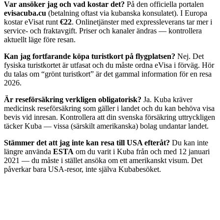
Var ansöker jag och vad kostar det?
På den officiella portalen
evisacuba.cu
(betalning oftast via kubanska konsulatet). I Europa
kostar eVisat runt
€22
. Onlinetjänster med expressleverans tar mer i
service- och fraktavgift. Priser och kanaler ändras — kontrollera
aktuellt läge före resan.
Kan jag fortfarande köpa turistkort på flygplatsen?
Nej. Det
fysiska turistkortet är utfasat och du måste ordna eVisa i förväg. Hör
du talas om “grönt turistkort” är det gammal information för en resa
2026.
Är reseförsäkring verkligen obligatorisk?
Ja. Kuba kräver
medicinsk reseförsäkring som gäller i landet och du kan behöva visa
bevis vid inresan. Kontrollera att din svenska försäkring uttryckligen
täcker Kuba — vissa (särskilt amerikanska) bolag undantar landet.
Stämmer det att jag inte kan resa till USA efteråt?
Du kan inte
längre använda
ESTA
om du varit i Kuba från och med 12 januari
2021 — du måste i stället ansöka om ett amerikanskt visum. Det
påverkar bara USA-resor, inte själva Kubabesöket.