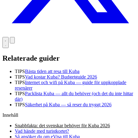
Relaterade guider
TIPS
Bästa tiden att resa till Kuba
TIPS
Vad kostar Kuba? Budgetguide 2026
TIPS
Internet och wifi på Kuba — guide för uppkopplade
resenärer
TIPS
Packlista Kuba — allt du behöver (och det du inte hittar
där)
TIPS
Säkerhet på Kuba — så reser du tryggt 2026
Innehåll
Snabbfakta: det svenskar behöver för Kuba 2026
Vad hände med turistkortet?
Så ansöker du om eVisa till Kuba