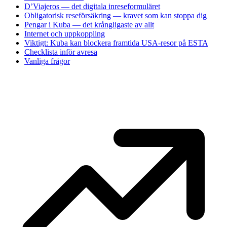
D’Viajeros — det digitala inreseformuläret
Obligatorisk reseförsäkring — kravet som kan stoppa dig
Pengar i Kuba — det krångligaste av allt
Internet och uppkoppling
Viktigt: Kuba kan blockera framtida USA-resor på ESTA
Checklista inför avresa
Vanliga frågor