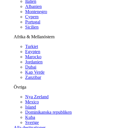
Italien
Albanien
Montenegro
Cypern
Portugal
Sicilien
Afrika & Mellanöstern
Turkiet
Egypten
Marocko
Jordanien
Dubai
Kap Verde
Zanzibar
Övriga
Nya Zeeland
Mexico
Island
Dominikanska republiken
Kuba
Sverige
Alla destinationer