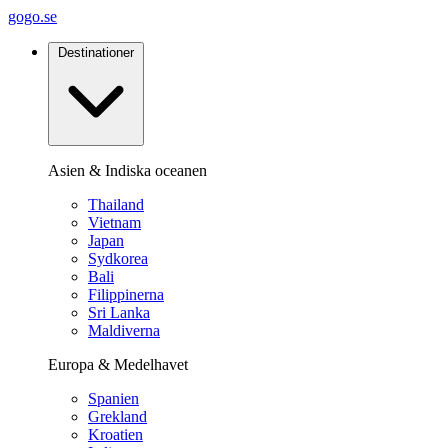
gogo.se
Destinationer
Asien & Indiska oceanen
Thailand
Vietnam
Japan
Sydkorea
Bali
Filippinerna
Sri Lanka
Maldiverna
Europa & Medelhavet
Spanien
Grekland
Kroatien