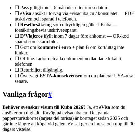
☐ Pass giltigt minst 6 månader efter inresedatum.
☐
eVisa
ansökt i förväg via evisacuba.cu / konsulatet — PDF
utskriven och sparad i telefonen.
☐
Reseförsäkring
som uttryckligen gäller i Kuba —
försäkringsbevis utskrivet/sparat.
☐
D’Viajeros
ifyllt inom 7 dagar före ankomst — QR-kod
sparad som skärmbild.
☐ Gott om
kontanter i euro
+ plan B om kort/uttag inte
funkar.
☐ Offline-kartor och alla dokument nedladdade lokalt i
telefonen.
☐ Returbiljett tillgänglig.
☐ Övervägt
ESTA-konsekvensen
om du planerar USA-resa
senare.
Vanliga frågor
#
Behöver svenskar visum till Kuba 2026?
Ja, ett
eVisa
som du
ansöker om digitalt i förväg på evisacuba.cu. Det gamla
pappersturistkortet (tarjeta del turista) är borttaget sedan 2025 och
går inte längre att köpa vid gaten. eVisat ger en inresa och upp till 90
dagars vistelse.