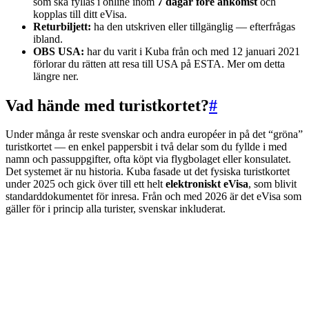
som ska fyllas i online inom
7 dagar före ankomst
och
kopplas till ditt eVisa.
Returbiljett:
ha den utskriven eller tillgänglig — efterfrågas
ibland.
OBS USA:
har du varit i Kuba från och med 12 januari 2021
förlorar du rätten att resa till USA på ESTA. Mer om detta
längre ner.
Vad hände med turistkortet?
#
Under många år reste svenskar och andra européer in på det “gröna”
turistkortet — en enkel pappersbit i två delar som du fyllde i med
namn och passuppgifter, ofta köpt via flygbolaget eller konsulatet.
Det systemet är nu historia. Kuba fasade ut det fysiska turistkortet
under 2025 och gick över till ett helt
elektroniskt eVisa
, som blivit
standarddokumentet för inresa. Från och med 2026 är det eVisa som
gäller för i princip alla turister, svenskar inkluderat.