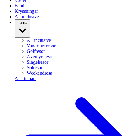
Väder
Familj
Kryssningar
All inclusive
Tema
All inclusive
Vandringsresor
Golfresor
Äventyrsresor
Singelresor
Solresor
Weekendresa
Alla teman