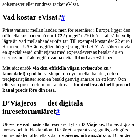
solsemester eller rundresa räcker eVisat.
Vad kostar eVisat?
#
Priset varierar mellan länder, men för resenärer i Europa ligger den
officiella kostnaden på
runt €22
(ungefär 250 kr) — alltså betydligt
lägre än vad mellanhänder ofta tar. Till exempel kostar det 22 euro i
Spanien; i USA är avgiften högre (kring 50 USD). Ansöker du via
en specialiserad onlinetjänst med expressleverans betalar du en
service- och fraktavgift ovanpå detta, ibland avsevärt mer.
Mitt råd: ansök
via den officiella vägen (evisacuba.cu /
konsulatet)
i god tid så slipper du dyra mellanhänder, och se
tredjepartstjänster som en betald genväg snarare än ett krav. Och
eftersom priser och rutiner ändras —
kontrollera aktuellt pris och
kanal precis före din resa
.
D’Viajeros — det digitala
inreseformuläret
#
Utöver eVisat måste alla resenärer fylla i
D’Viajeros
, Kubas digitala
inrese- och tulldeklaration. Det är ett separat steg, gratis, och görs
online på den officiella sidan
dviajeros.mitrans.gob.cu
. Du anger