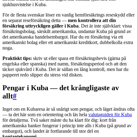
sjukhusvistelse i Kuba.
För de flesta svenskar löser en vanlig hemförsäkrings reseskydd eller
en separat reseförsäkring detta —
men kontrollera att din
försäkring uttryckligen gäller i Kuba
. Det är inte självklart: vissa
försäkringsbolag, särskilt amerikanska, undantar Kuba på grund av
det amerikanska handelsembargot. Har du en försäkring via ett
amerikanskt bolag eller ett amerikanskt kreditkort, dubbelkolla extra
noga.
Praktiskt tips:
skriv ut eller spara ett försäkringsbevis (gärna på
engelska eller spanska) med namn, försäkringsperiod och att den
täcker sjukvård i Kuba. Det är sällan en lång kontroll, men har du
papperet redo slipper du stress vid disken.
Pengar i Kuba — det krångligaste av
allt
#
Inget om en Kubaresa är så snårigt som pengar, och läget ändras ofta
— ta det här som en orientering och läs hela
valutaguiden för Kuba
för detaljerna. Två saker måste du ha klart för dig: kort från
amerikanska banker fungerar i princip inte alls i Kuba (på grund av
embargot), och landet är fortfarande till stor del en
kontantekonomi
.