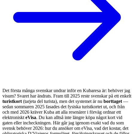
Det första många svenskar undrar inför en Kubaresa är: behöver jag
visum? Svaret har ändrats. Fram till 2025 reste svenskar på ett enkelt
turistkort
(tarjeta del turista), men det systemet är nu
borttaget
—
sedan sommaren 2025 fasades det fysiska turistkortet ut, och från
och med 2026 kräver Kuba att alla resenärer i förväg ordnar ett
elektroniskt
eVisa
. Du kan alltså inte längre köpa något kort vid
gaten eller incheckningen. Här går jag igenom exakt vad du som
svensk behöver 2026: hur du ansöker om eVisa, vad det kostar, det
obligatoriska D’Viajeros-formuläret, försäkringskravet och de fällor