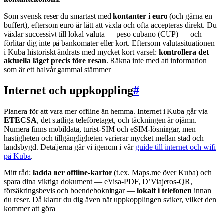
Som svensk reser du smartast med
kontanter i euro
(och gärna en
buffert), eftersom euro är lätt att växla och ofta accepteras direkt. Du
växlar successivt till lokal valuta — peso cubano (CUP) — och
förlitar dig inte på bankomater eller kort. Eftersom valutasituationen
i Kuba historiskt ändrats med mycket kort varsel:
kontrollera det
aktuella läget precis före resan
. Räkna inte med att information
som är ett halvår gammal stämmer.
Internet och uppkoppling
#
Planera för att vara mer offline än hemma. Internet i Kuba går via
ETECSA
, det statliga teleföretaget, och täckningen är ojämn.
Numera finns mobildata, turist-SIM och eSIM-lösningar, men
hastigheten och tillgängligheten varierar mycket mellan stad och
landsbygd. Detaljerna går vi igenom i vår
guide till internet och wifi
på Kuba
.
Mitt råd:
ladda ner offline-kartor
(t.ex. Maps.me över Kuba) och
spara dina viktiga dokument — eVisa-PDF, D’Viajeros-QR,
försäkringsbevis och boendebokningar —
lokalt i telefonen
innan
du reser. Då klarar du dig även när uppkopplingen sviker, vilket den
kommer att göra.