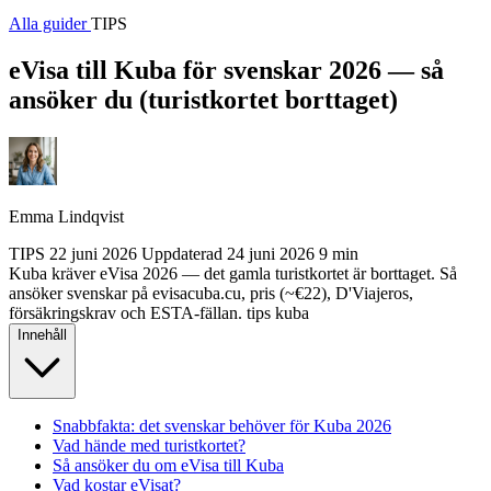
Alla guider
TIPS
eVisa till Kuba för svenskar 2026 — så
ansöker du (turistkortet borttaget)
Emma Lindqvist
TIPS
22 juni 2026
Uppdaterad
24 juni 2026
9 min
Kuba kräver eVisa 2026 — det gamla turistkortet är borttaget. Så
ansöker svenskar på evisacuba.cu, pris (~€22), D'Viajeros,
försäkringskrav och ESTA-fällan.
tips
kuba
Innehåll
Snabbfakta: det svenskar behöver för Kuba 2026
Vad hände med turistkortet?
Så ansöker du om eVisa till Kuba
Vad kostar eVisat?