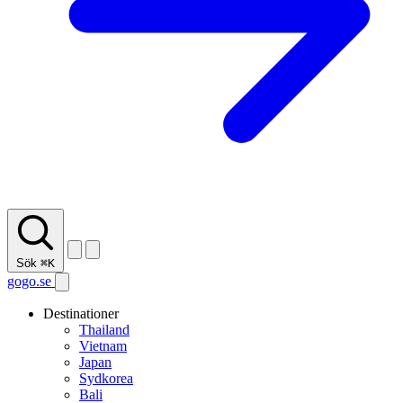
Sök
⌘K
gogo.se
Destinationer
Thailand
Vietnam
Japan
Sydkorea
Bali