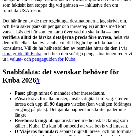
som faktiskt kan stoppa dig vid gränsen — inklusive den om
framtida USA-resor.
Det här är en av de mer regeltunga destinationerna jag skrivit om,
och flera saker (särskilt pengar och inreseregler) ändras med kort
varsel. Läs det här som en karta över vad du ska kolla — men
verifiera alltid de färska detaljerna precis före avresa
, helst via
den officiella sidan evisacuba.cu, ditt flygbolag och kubanska
konsulatet. Vill du ha helhetsbilden av resmålet hittar du den i vår
stora guide till Kuba
, och hela den snåriga pengasituationen reder vi
ut i
valuta- och pengaguiden för Kuba
.
Snabbfakta: det svenskar behöver för
Kuba 2026
#
Pass:
giltigt minst 6 månader efter inresedatum.
eVisa:
krävs för alla turister, ansöks digitalt i förväg. Ger en
inresa och upp till
90 dagars
vistelse (kan vanligen förlängas
en gång på plats). Det gamla pappersturistkortet gäller inte
längre.
Reseförsäkring:
obligatorisk med medicinsk täckning som
gäller i Kuba. Du kan bli ombedd att visa bevis vid inresan.
D’Viajeros-formulär:
separat digitalt inrese- och tullformulär