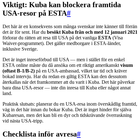
Viktigt: Kuba kan blockera framtida
USA-resor på ESTA
#
Det här är en konsekvens som många svenskar inte känner till förrän
det är för sent. Har du
besökt Kuba från och med 12 januari 2021
förlorar du rätten att resa till USA på det vanliga
ESTA
(Visa
Waiver-programmet). Det gäller medborgare i ESTA-länder,
inklusive Sverige.
Det är inget inreseförbud till USA — men i stället för en enkel
ESTA online måste du då ansöka om ett riktigt amerikanskt
visum
(oftast B-1/B-2)
på en USA-ambassad, vilket tar tid och kräver
bokad intervju. Har du redan en giltig ESTA kan den dessutom
återkallas när det framkommer att du varit i Kuba. Det här påverkar
bara dina USA-resor — inte din inresa till Kuba eller något annat
land.
Praktisk slutsats: planerar du en USA-resa inom överskådlig framtid,
väg in det här innan du bokar Kuba. Det är inget hinder för själva
Kubaresan, men det kan bli en dyr och tidskrävande överraskning
vid nästa USA-tripp.
Checklista inför avresa
#