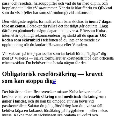
pass- och resedata, hälsouppgifter och vad du tar med dig in, och
kopplar det till ditt eVisa-nummer. När du är klar får du en
QR-kod
som du visar (eller har som skärmdump) vid ankomsten.
Den viktigaste regeln: formuläret kan bara skickas in
inom 7 dagar
före ankomst
. Försöker du fylla i det för tidigt går det inte. Lägg
därför en påminnelse några dagar innan avresa. Eftersom Kubas
internet är opålitligt rekommenderar jag starkt att du
sparar QR-
koden som skärmbild
i telefonen så du inte är beroende av
uppkoppling när du landar i Havanna eller Varadero.
Var vaksam på tredjepartssidor som tar betalt för att “hjälpa” dig
med D’Viajeros — själva formuläret är kostnadsfritt på den officiella
mitrans-sidan. Du behöver inte betala någon för det.
Obligatorisk reseförsäkring — kravet
som kan stoppa dig
#
Det här är punkten flest svenskar missar: Kuba kräver att alla
besökare har en
reseförsäkring med medicinsk täckning som
gäller i landet
, och du kan bli ombedd att visa bevis vid
passkontrollen. Saknar du giltig försäkring kan du i värsta fall
behöva köpa en kubansk försäkring på flygplatsen — eller nekas
inresa. Räkna med att täckningen ska omfatta sjukvård och