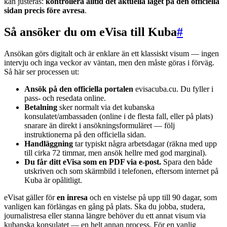
kan justeras:
kontrollera alltid det aktuella läget på den officiella
sidan precis före avresa
.
Så ansöker du om eVisa till Kuba
#
Ansökan görs digitalt och är enklare än ett klassiskt visum — ingen
intervju och inga veckor av väntan, men den måste göras i förväg.
Så här ser processen ut:
Ansök på den officiella portalen
evisacuba.cu. Du fyller i
pass- och resedata online.
Betalning
sker normalt via det kubanska
konsulatet/ambassaden (online i de flesta fall, eller på plats)
snarare än direkt i ansökningsformuläret — följ
instruktionerna på den officiella sidan.
Handläggning
tar typiskt några arbetsdagar (räkna med upp
till cirka 72 timmar, men ansök hellre med god marginal).
Du får ditt eVisa som en PDF via e-post.
Spara den både
utskriven och som skärmbild i telefonen, eftersom internet på
Kuba är opålitligt.
eVisat gäller för
en inresa
och en vistelse på upp till 90 dagar, som
vanligen kan förlängas en gång på plats. Ska du jobba, studera,
journalistresa eller stanna längre behöver du ett annat visum via
kubanska konsulatet — en helt annan process. För en vanlig