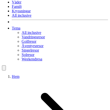
Väder
Familj
Kryssningar
All inclusive
Tema
All inclusive
Vandringsresor
Golfresor
Äventyrsresor
Singelresor
Solresor
Weekendresa
Hem