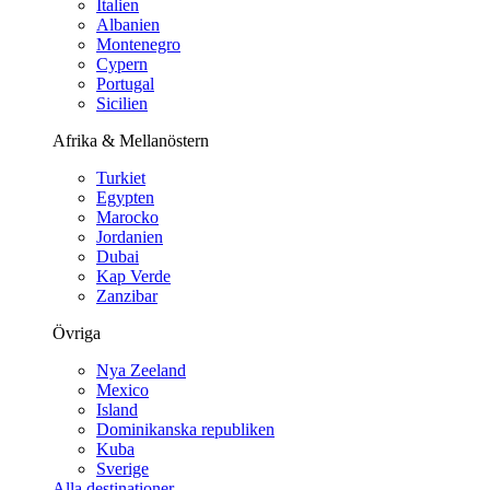
Italien
Albanien
Montenegro
Cypern
Portugal
Sicilien
Afrika & Mellanöstern
Turkiet
Egypten
Marocko
Jordanien
Dubai
Kap Verde
Zanzibar
Övriga
Nya Zeeland
Mexico
Island
Dominikanska republiken
Kuba
Sverige
Alla destinationer