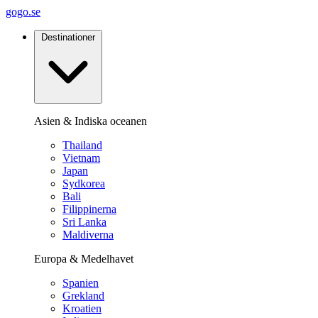
gogo.se
Destinationer
Asien & Indiska oceanen
Thailand
Vietnam
Japan
Sydkorea
Bali
Filippinerna
Sri Lanka
Maldiverna
Europa & Medelhavet
Spanien
Grekland
Kroatien