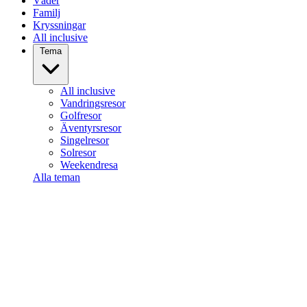
Väder
Familj
Kryssningar
All inclusive
Tema
All inclusive
Vandringsresor
Golfresor
Äventyrsresor
Singelresor
Solresor
Weekendresa
Alla teman