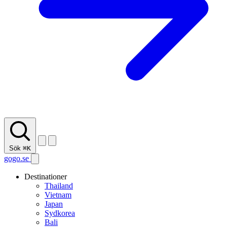
Sök
⌘K
gogo.se
Destinationer
Thailand
Vietnam
Japan
Sydkorea
Bali