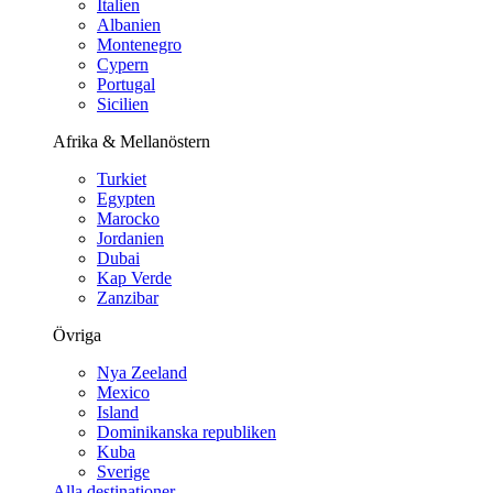
Italien
Albanien
Montenegro
Cypern
Portugal
Sicilien
Afrika & Mellanöstern
Turkiet
Egypten
Marocko
Jordanien
Dubai
Kap Verde
Zanzibar
Övriga
Nya Zeeland
Mexico
Island
Dominikanska republiken
Kuba
Sverige
Alla destinationer