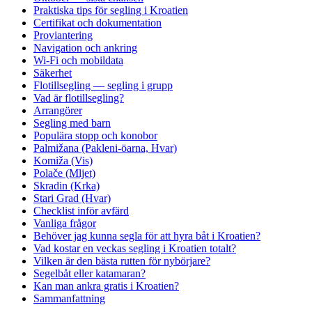
Praktiska tips för segling i Kroatien
Certifikat och dokumentation
Proviantering
Navigation och ankring
Wi-Fi och mobildata
Säkerhet
Flotillsegling — segling i grupp
Vad är flotillsegling?
Arrangörer
Segling med barn
Populära stopp och konobor
Palmižana (Pakleni-öarna, Hvar)
Komiža (Vis)
Polače (Mljet)
Skradin (Krka)
Stari Grad (Hvar)
Checklist inför avfärd
Vanliga frågor
Behöver jag kunna segla för att hyra båt i Kroatien?
Vad kostar en veckas segling i Kroatien totalt?
Vilken är den bästa rutten för nybörjare?
Segelbåt eller katamaran?
Kan man ankra gratis i Kroatien?
Sammanfattning