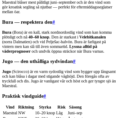
Maestral blåser mest pålitligt juni–september och är den vind som
gör kroatisk segling så njutbar — perfekt för eftermiddagsseglatser
mellan öar.
Bura — respektera den
#
Bura
(Bora) är en kall, stark nordnordostlig vind som kan komma
plötsligt och nå
40–60 knop
. Den är starkast i
Velebitkanalen
(norra Dalmatien) och vid Pelješac-halvön. Bura är farligast på
vintern men kan slå till även sommartid.
Lyssna alltid på
väderprognoser
och undvik öppna sträckor när Bura varnas.
Jugo — den uthålliga sydvindan
#
Jugo
(Scirocco) är en varm sydostlig vind som bygger upp långsamt
och kan blåsa i dagar med stigande våghöjd. Den föregås ofta av
tryckfall och dis. Jugo är vanligast vår och höst och ger tyngre sjö än
Maestral.
Praktisk vindguide
#
Vind
Riktning
Styrka
Risk
Säsong
Maestral
NW
10–20 knop
Låg
Juni–sep