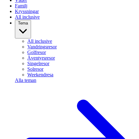
Väder
Familj
Kryssningar
All inclusive
Tema
All inclusive
Vandringsresor
Golfresor
Äventyrsresor
Singelresor
Solresor
Weekendresa
Alla teman