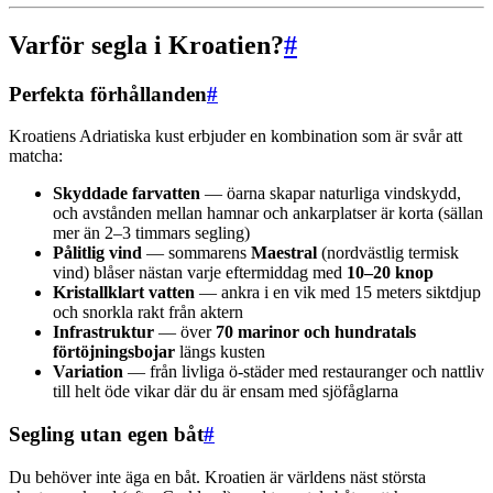
Varför segla i Kroatien?
#
Perfekta förhållanden
#
Kroatiens Adriatiska kust erbjuder en kombination som är svår att
matcha:
Skyddade farvatten
— öarna skapar naturliga vindskydd,
och avstånden mellan hamnar och ankarplatser är korta (sällan
mer än 2–3 timmars segling)
Pålitlig vind
— sommarens
Maestral
(nordvästlig termisk
vind) blåser nästan varje eftermiddag med
10–20 knop
Kristallklart vatten
— ankra i en vik med 15 meters siktdjup
och snorkla rakt från aktern
Infrastruktur
— över
70 marinor och hundratals
förtöjningsbojar
längs kusten
Variation
— från livliga ö-städer med restauranger och nattliv
till helt öde vikar där du är ensam med sjöfåglarna
Segling utan egen båt
#
Du behöver inte äga en båt. Kroatien är världens näst största