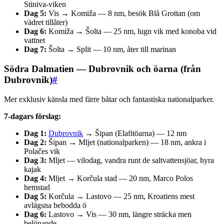
Stiniva-viken
Dag 5:
Vis → Komiža — 8 nm, besök Blå Grottan (om
vädret tillåter)
Dag 6:
Komiža → Šolta — 25 nm, lugn vik med konoba vid
vattnet
Dag 7:
Šolta → Split — 10 nm, åter till marinan
Södra Dalmatien — Dubrovnik och öarna (från
Dubrovnik)
#
Mer exklusiv känsla med färre båtar och fantastiska nationalparker.
7-dagars förslag:
Dag 1:
Dubrovnik
→ Šipan (Elafitöarna) — 12 nm
Dag 2:
Šipan → Mljet (nationalparken) — 18 nm, ankra i
Polačes vik
Dag 3:
Mljet — vilodag, vandra runt de saltvattensjöar, hyra
kajak
Dag 4:
Mljet → Korčula stad — 20 nm, Marco Polos
hemstad
Dag 5:
Korčula → Lastovo — 25 nm, Kroatiens mest
avlägsna bebodda ö
Dag 6:
Lastovo → Vis — 30 nm, längre sträcka men
belönande