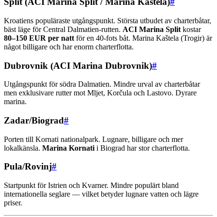
Split (ACI Marina Split / Marina Kaštela)
#
Kroatiens populäraste utgångspunkt. Största utbudet av charterbåtar,
bäst läge för Central Dalmatien-rutten.
ACI Marina Split
kostar
80–150 EUR per natt
för en 40-fots båt. Marina Kaštela (Trogir) är
något billigare och har enorm charterflotta.
Dubrovnik (ACI Marina Dubrovnik)
#
Utgångspunkt för södra Dalmatien. Mindre urval av charterbåtar
men exklusivare rutter mot Mljet, Korčula och Lastovo. Dyrare
marina.
Zadar/Biograd
#
Porten till Kornati nationalpark. Lugnare, billigare och mer
lokalkänsla.
Marina Kornati
i Biograd har stor charterflotta.
Pula/Rovinj
#
Startpunkt för Istrien och Kvarner. Mindre populärt bland
internationella seglare — vilket betyder lugnare vatten och lägre
priser.