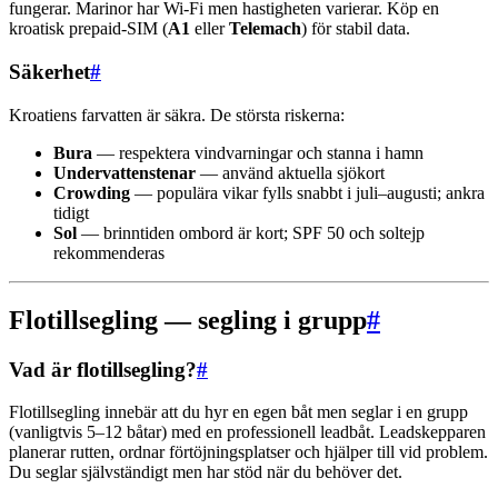
fungerar. Marinor har Wi-Fi men hastigheten varierar. Köp en
kroatisk prepaid-SIM (
A1
eller
Telemach
) för stabil data.
Säkerhet
#
Kroatiens farvatten är säkra. De största riskerna:
Bura
— respektera vindvarningar och stanna i hamn
Undervattenstenar
— använd aktuella sjökort
Crowding
— populära vikar fylls snabbt i juli–augusti; ankra
tidigt
Sol
— brinntiden ombord är kort; SPF 50 och soltejp
rekommenderas
Flotillsegling — segling i grupp
#
Vad är flotillsegling?
#
Flotillsegling innebär att du hyr en egen båt men seglar i en grupp
(vanligtvis 5–12 båtar) med en professionell leadbåt. Leadskepparen
planerar rutten, ordnar förtöjningsplatser och hjälper till vid problem.
Du seglar självständigt men har stöd när du behöver det.