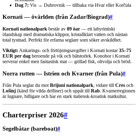
Dag 7:
Vis → Dubrovnik — tillbaka via Hvar eller Korčula
Kornati — övärlden (från Zadar/Biograd)
#
Kornati nationalpark
består av
89 öar
— ett labyrintiskt
ölandskap med dramatiska klippor, kristallklart vatten och nästan
total tystnad. Perfekt för erfarna seglare som söker avskildhet.
Viktigt:
Ankarings- och förtöjningsavgifter i Kornati kostar
35–75
EUR per dag
beroende på vik och båtstorlek. Konobor i Kornati
serverar enkel men fantastisk mat — grillad fisk, olivolja och bröd.
Norra rutten — Istrien och Kvarner (från Pula)
#
Från Pula seglar du mot
Brijuni nationalpark
, vidare till
Cres
och
Lošinj
(känd för vilda delfiner) och uppåt till
Rab
. Kvarnerregionen
är lugnare, billigare och har en stark italiensk-kroatisk matkultur.
Charterpriser 2026
#
Segelbåtar (bareboat)
#