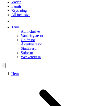
Väder
Familj
Kryssningar
All inclusive
Tema
All inclusive
Vandringsresor
Golfresor
Äventyrsresor
Singelresor
Solresor
Weekendresa
Hem