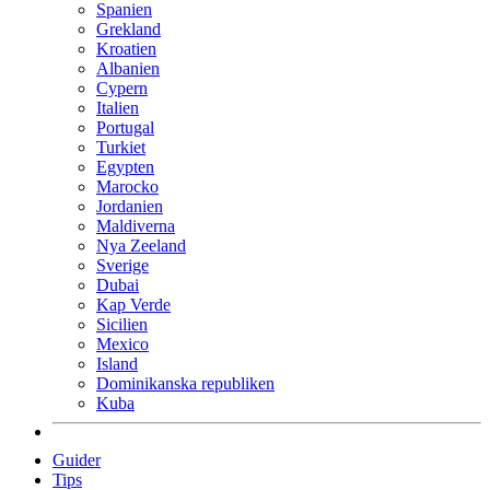
Spanien
Grekland
Kroatien
Albanien
Cypern
Italien
Portugal
Turkiet
Egypten
Marocko
Jordanien
Maldiverna
Nya Zeeland
Sverige
Dubai
Kap Verde
Sicilien
Mexico
Island
Dominikanska republiken
Kuba
Guider
Tips