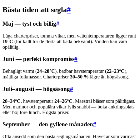
Bästa tiden att segla
#
Maj — tyst och billig
#
Låga charterpriser, tomma vikar, men vattentemperaturen ligger runt
19°C
(för kallt för de flesta att bada bekvämt). Vinden kan vara
opålitlig.
Juni — perfekt kompromiss
#
Behagligt varmt (
24–28°C
), badbar havstemperatur (
22–23°C
),
måttliga folkmassor. Charterpriser
30–50 %
lägre än högsäsong.
Juli–augusti — högsäsong
#
28–34°C
, havstemperatur
24–26°C
, Maestral blåser som pålitligast.
Men marinor och populära vikar fylls snabbt — boka ankringsplats
eller boj före lunch. Högsta priser.
September — den gyllene månaden
#
Ofta ansedd som den bästa seglingsmånaden. Havet är som varmast