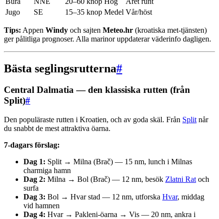
Bura
NNE
20–60 knop
Hög
Året runt
Jugo
SE
15–35 knop
Medel
Vår/höst
Tips:
Appen
Windy
och sajten
Meteo.hr
(kroatiska met-tjänsten)
ger pålitliga prognoser. Alla marinor uppdaterar väderinfo dagligen.
Bästa seglingsrutterna
#
Central Dalmatia — den klassiska rutten (från
Split)
#
Den populäraste rutten i Kroatien, och av goda skäl. Från
Split
når
du snabbt de mest attraktiva öarna.
7-dagars förslag:
Dag 1:
Split → Milna (Brač) — 15 nm, lunch i Milnas
charmiga hamn
Dag 2:
Milna → Bol (Brač) — 12 nm, besök
Zlatni Rat
och
surfa
Dag 3:
Bol → Hvar stad — 12 nm, utforska
Hvar
, middag
vid hamnen
Dag 4:
Hvar → Pakleni-öarna → Vis — 20 nm, ankra i