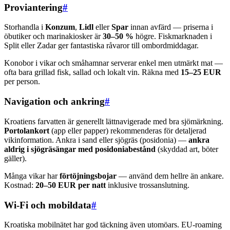
Proviantering
#
Storhandla i
Konzum
,
Lidl
eller
Spar
innan avfärd — priserna i
öbutiker och marinakiosker är
30–50 %
högre. Fiskmarknaden i
Split eller Zadar ger fantastiska råvaror till ombordmiddagar.
Konobor i vikar och småhamnar serverar enkel men utmärkt mat —
ofta bara grillad fisk, sallad och lokalt vin. Räkna med
15–25 EUR
per person.
Navigation och ankring
#
Kroatiens farvatten är generellt lättnavigerade med bra sjömärkning.
Portolankort
(app eller papper) rekommenderas för detaljerad
vikinformation. Ankra i sand eller sjögräs (posidonia) —
ankra
aldrig i sjögräsängar med posidoniabestånd
(skyddad art, böter
gäller).
Många vikar har
förtöjningsbojar
— använd dem hellre än ankare.
Kostnad:
20–50 EUR per natt
inklusive trossanslutning.
Wi-Fi och mobildata
#
Kroatiska mobilnätet har god täckning även utomöars. EU-roaming