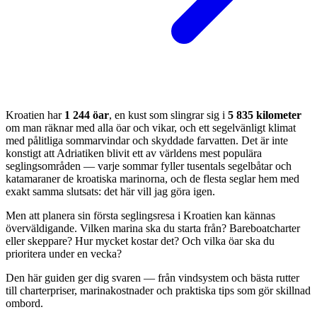
Kroatien har
1 244 öar
, en kust som slingrar sig i
5 835 kilometer
om man räknar med alla öar och vikar, och ett segelvänligt klimat
med pålitliga sommarvindar och skyddade farvatten. Det är inte
konstigt att Adriatiken blivit ett av världens mest populära
seglingsområden — varje sommar fyller tusentals segelbåtar och
katamaraner de kroatiska marinorna, och de flesta seglar hem med
exakt samma slutsats: det här vill jag göra igen.
Men att planera sin första seglingsresa i Kroatien kan kännas
överväldigande. Vilken marina ska du starta från? Bareboatcharter
eller skeppare? Hur mycket kostar det? Och vilka öar ska du
prioritera under en vecka?
Den här guiden ger dig svaren — från vindsystem och bästa rutter
till charterpriser, marinakostnader och praktiska tips som gör skillnad
ombord.