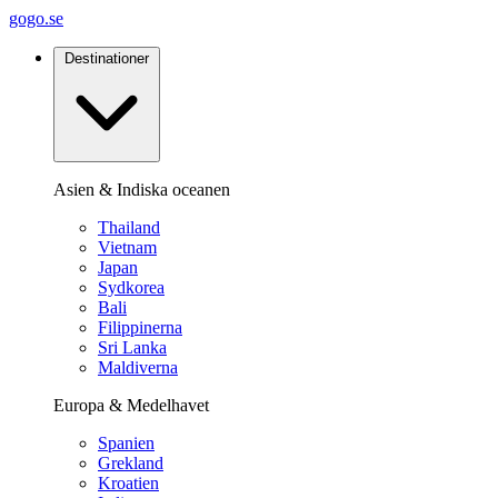
gogo.se
Destinationer
Asien & Indiska oceanen
Thailand
Vietnam
Japan
Sydkorea
Bali
Filippinerna
Sri Lanka
Maldiverna
Europa & Medelhavet
Spanien
Grekland
Kroatien