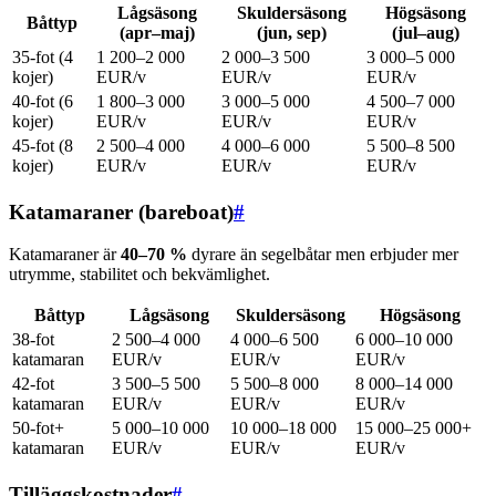
Lågsäsong
Skuldersäsong
Högsäsong
Båttyp
(apr–maj)
(jun, sep)
(jul–aug)
35-fot (4
1 200–2 000
2 000–3 500
3 000–5 000
kojer)
EUR/v
EUR/v
EUR/v
40-fot (6
1 800–3 000
3 000–5 000
4 500–7 000
kojer)
EUR/v
EUR/v
EUR/v
45-fot (8
2 500–4 000
4 000–6 000
5 500–8 500
kojer)
EUR/v
EUR/v
EUR/v
Katamaraner (bareboat)
#
Katamaraner är
40–70 %
dyrare än segelbåtar men erbjuder mer
utrymme, stabilitet och bekvämlighet.
Båttyp
Lågsäsong
Skuldersäsong
Högsäsong
38-fot
2 500–4 000
4 000–6 500
6 000–10 000
katamaran
EUR/v
EUR/v
EUR/v
42-fot
3 500–5 500
5 500–8 000
8 000–14 000
katamaran
EUR/v
EUR/v
EUR/v
50-fot+
5 000–10 000
10 000–18 000
15 000–25 000+
katamaran
EUR/v
EUR/v
EUR/v
Tilläggskostnader
#