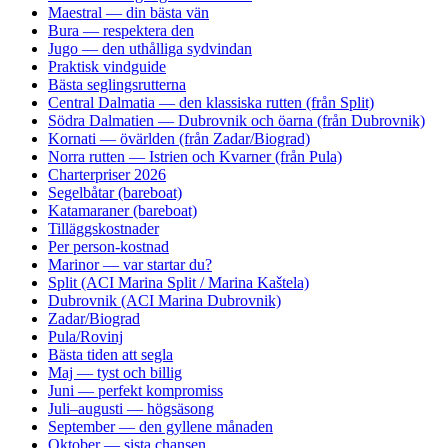
Maestral — din bästa vän
Bura — respektera den
Jugo — den uthålliga sydvindan
Praktisk vindguide
Bästa seglingsrutterna
Central Dalmatia — den klassiska rutten (från Split)
Södra Dalmatien — Dubrovnik och öarna (från Dubrovnik)
Kornati — övärlden (från Zadar/Biograd)
Norra rutten — Istrien och Kvarner (från Pula)
Charterpriser 2026
Segelbåtar (bareboat)
Katamaraner (bareboat)
Tilläggskostnader
Per person-kostnad
Marinor — var startar du?
Split (ACI Marina Split / Marina Kaštela)
Dubrovnik (ACI Marina Dubrovnik)
Zadar/Biograd
Pula/Rovinj
Bästa tiden att segla
Maj — tyst och billig
Juni — perfekt kompromiss
Juli–augusti — högsäsong
September — den gyllene månaden
Oktober — sista chansen