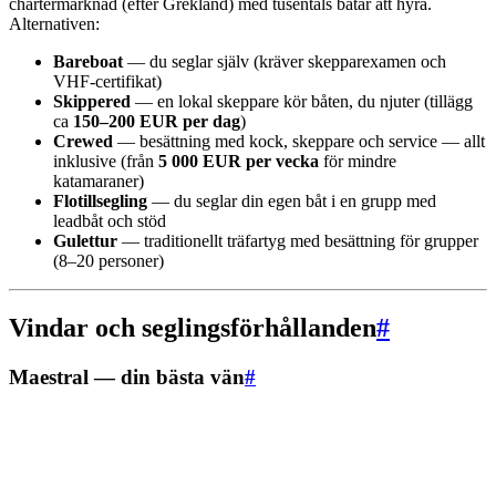
chartermarknad (efter Grekland) med tusentals båtar att hyra.
Alternativen:
Bareboat
— du seglar själv (kräver skepparexamen och
VHF-certifikat)
Skippered
— en lokal skeppare kör båten, du njuter (tillägg
ca
150–200 EUR per dag
)
Crewed
— besättning med kock, skeppare och service — allt
inklusive (från
5 000 EUR per vecka
för mindre
katamaraner)
Flotillsegling
— du seglar din egen båt i en grupp med
leadbåt och stöd
Gulettur
— traditionellt träfartyg med besättning för grupper
(8–20 personer)
Vindar och seglingsförhållanden
#
Maestral — din bästa vän
#