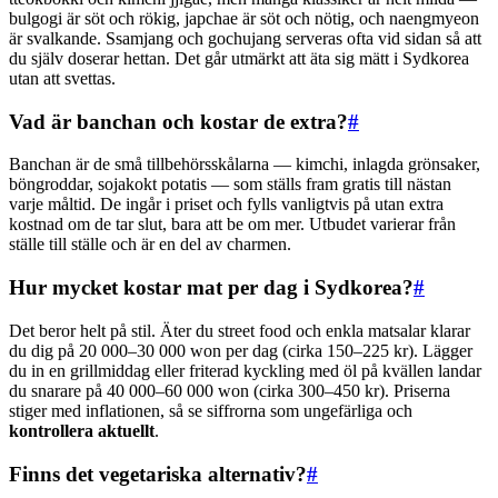
bulgogi är söt och rökig, japchae är söt och nötig, och naengmyeon
är svalkande. Ssamjang och gochujang serveras ofta vid sidan så att
du själv doserar hettan. Det går utmärkt att äta sig mätt i Sydkorea
utan att svettas.
Vad är banchan och kostar de extra?
#
Banchan är de små tillbehörsskålarna — kimchi, inlagda grönsaker,
böngroddar, sojakokt potatis — som ställs fram gratis till nästan
varje måltid. De ingår i priset och fylls vanligtvis på utan extra
kostnad om de tar slut, bara att be om mer. Utbudet varierar från
ställe till ställe och är en del av charmen.
Hur mycket kostar mat per dag i Sydkorea?
#
Det beror helt på stil. Äter du street food och enkla matsalar klarar
du dig på 20 000–30 000 won per dag (cirka 150–225 kr). Lägger
du in en grillmiddag eller friterad kyckling med öl på kvällen landar
du snarare på 40 000–60 000 won (cirka 300–450 kr). Priserna
stiger med inflationen, så se siffrorna som ungefärliga och
kontrollera aktuellt
.
Finns det vegetariska alternativ?
#