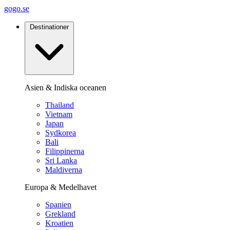
gogo.se
Destinationer
Asien & Indiska oceanen
Thailand
Vietnam
Japan
Sydkorea
Bali
Filippinerna
Sri Lanka
Maldiverna
Europa & Medelhavet
Spanien
Grekland
Kroatien