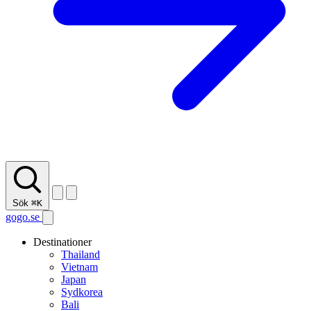
Sök
⌘K
gogo.se
Destinationer
Thailand
Vietnam
Japan
Sydkorea
Bali