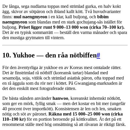
De långa, sega nudlarna toppas med strimlad gurka, en halv kokt
ägg, skivor av sötpäron och ibland kallt kött. Två huvudvarianter
finns:
mul naengmyeon
i en klar, kall buljong, och
bibim
naengmyeon
som blandas med en stark gochujang-sås istället för
buljong.
Priset ligger runt 9 000–13 000 won (cirka 70–100 kr).
Det är en typisk sommarrätt — beställ den varma månader och spara
den mustiga grytmaten till vintern.
10. Yukhoe — den råa nötbiffen
#
För den äventyrliga är yukhoe en av Koreas mest omtalade rätter.
Det är finstrimlad rå nötbiff (koreansk tartar) blandad med
sesamolja, soja, vitlök och strimlad asiatisk päron, ofta toppad med
en rå äggula som du rör ner i köttet. På Gwangjang-marknaden är
det den enskilt mest fotograferade rätten.
De bästa stånden använder
hanwoo
, koreanskt inhemskt nötkött,
som ger en mörk, fyllig smak — men det kostar en bit mer (ungefär
40 procent över importkött). Konsistensen är len och len, smaken
nötig och söt av päronet.
Räkna med 15 000–25 000 won (cirka
110–190 kr)
för en portion beroende på köttkvalitet. Ät det på ett
renommerat ställe med hög omsättning så att råvaran är riktigt färsk.