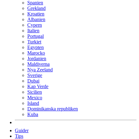
Spanien
Grekland
Kroatien
Albanien
Cypern
Italien
Portugal
Turkiet
Egypten
Marocko
Jordanien
Maldiverna
Nya Zeeland
Sverige
Dubai
Kap Verde
Sicilien
Mexico
Island
Dominikanska republiken
Kuba
Guider
Tips