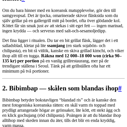
Om du bara hinner med en koreansk matupplevelse, gör den till
samgyeopsal. Det är tjocka, omarinerade skivor fläsksida som du
själv grillar på en gallergrill mitt på bordet, ofta över glödande kol.
Köttet får sin smak just av att stekas i sitt eget fett — ingen marinad,
ingen krydda — och serveras med salt-och-sesamoljedipp.
Det fina ligger i ritualen. Du tar en bit grillat fläsk, lägger det i ett
salladsblad, kletar på lite
ssamjang
(en stark sojabön- och
chilipasta), en bit rå vitlök, kanske en skiva grillad kimchi, och viker
ihop allt till en tugga.
Räkna med 12 000–18 000 won (cirka 90–
135 kr) per portion
på en vanlig grillrestaurang, mer på de
trendigare ställena i Seoul. Tänk på att grillställen ofta har ett
minimum på två portioner.
2. Bibimbap — skålen som blandas ihop
#
Bibimbap betyder bokstavligen “blandad ris” och är kanske den
mest fotogeniska koreanska rätten: en skål varm ris toppad med
prydligt arrangerade högar av grönsaker, lite kött, ett stekt ägg och
en klick gochujang (röd chilipasta). Poängen är att du blandar ihop
alltihop med skeden innan du äter, tills det blir en enda kryddig,
varm massa.