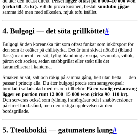
du äter den hetast direkt.
Priset ligger oftast på 8 000–10 000 won
(cirka 60–75 kr).
Vill du prova kusinen, beställ
sundubu jjigae
—
samma idé men med silkeslen, mjuk tofu istället.
4. Bulgogi — det söta grillköttet
#
Bulgogi är den koreanska rätt som oftast funkar som inkörsport för
den som är osäker på chilistyrka. Det är tunt skivat nötkött (ibland
fläsk) marinerat i en söt, fyllig blandning av soja, sesamolja, vitlök,
päron och socker, sedan snabbgrillat eller stekt tills det
karamelliserar i kanterna.
Smaken är söt, salt och rökig på samma gång, helt utan hetta — den
passar i princip alla. Du äter bulgogi precis som samgyeopsal:
inrullad i salladsblad med ris och tillbehör.
På en vanlig restaurang
ligger en portion runt 12 000–15 000 won (cirka 90–110 kr).
Den serveras också som fyllning i smörgåsar och i snabbversioner
på street food-stånd, men den riktiga upplevelsen är den
bordsgrillade.
5. Tteokbokki — gatumatens kung
#