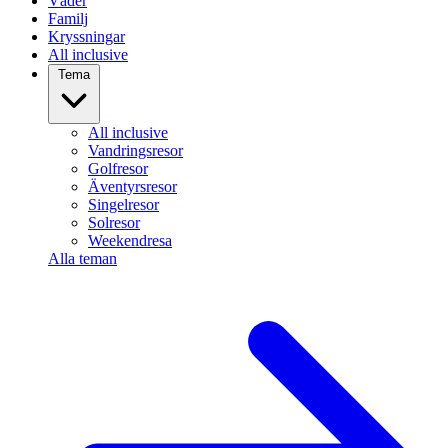
Väder
Familj
Kryssningar
All inclusive
Tema
All inclusive
Vandringsresor
Golfresor
Äventyrsresor
Singelresor
Solresor
Weekendresa
Alla teman