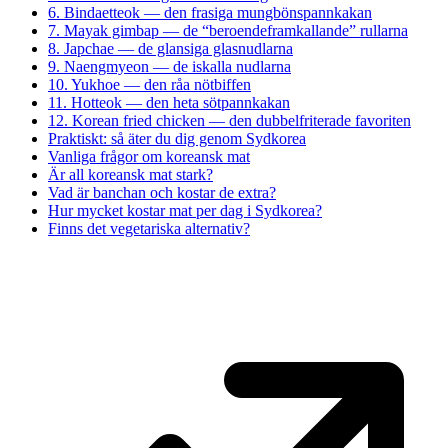
6. Bindaetteok — den frasiga mungbönspannkakan
7. Mayak gimbap — de “beroendeframkallande” rullarna
8. Japchae — de glansiga glasnudlarna
9. Naengmyeon — de iskalla nudlarna
10. Yukhoe — den råa nötbiffen
11. Hotteok — den heta sötpannkakan
12. Korean fried chicken — den dubbelfriterade favoriten
Praktiskt: så äter du dig genom Sydkorea
Vanliga frågor om koreansk mat
Är all koreansk mat stark?
Vad är banchan och kostar de extra?
Hur mycket kostar mat per dag i Sydkorea?
Finns det vegetariska alternativ?