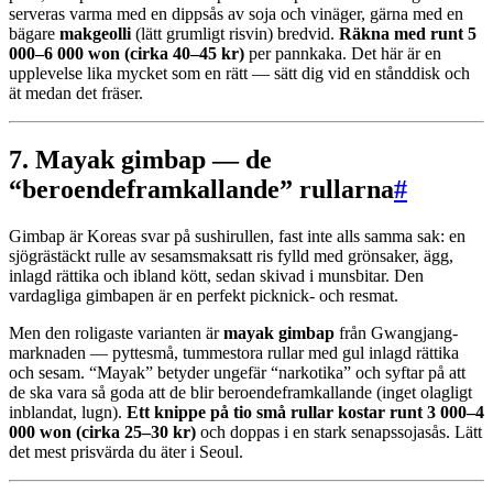
serveras varma med en dippsås av soja och vinäger, gärna med en
bägare
makgeolli
(lätt grumligt risvin) bredvid.
Räkna med runt 5
000–6 000 won (cirka 40–45 kr)
per pannkaka. Det här är en
upplevelse lika mycket som en rätt — sätt dig vid en stånddisk och
ät medan det fräser.
7. Mayak gimbap — de
“beroendeframkallande” rullarna
#
Gimbap är Koreas svar på sushirullen, fast inte alls samma sak: en
sjögrästäckt rulle av sesamsmaksatt ris fylld med grönsaker, ägg,
inlagd rättika och ibland kött, sedan skivad i munsbitar. Den
vardagliga gimbapen är en perfekt picknick- och resmat.
Men den roligaste varianten är
mayak gimbap
från Gwangjang-
marknaden — pyttesmå, tummestora rullar med gul inlagd rättika
och sesam. “Mayak” betyder ungefär “narkotika” och syftar på att
de ska vara så goda att de blir beroendeframkallande (inget olagligt
inblandat, lugn).
Ett knippe på tio små rullar kostar runt 3 000–4
000 won (cirka 25–30 kr)
och doppas i en stark senapssojasås. Lätt
det mest prisvärda du äter i Seoul.