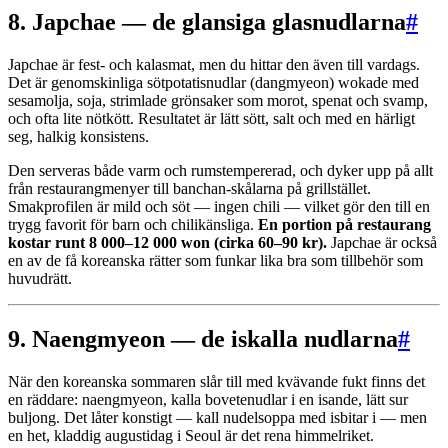
8. Japchae — de glansiga glasnudlarna
#
Japchae är fest- och kalasmat, men du hittar den även till vardags.
Det är genomskinliga sötpotatisnudlar (dangmyeon) wokade med
sesamolja, soja, strimlade grönsaker som morot, spenat och svamp,
och ofta lite nötkött. Resultatet är lätt sött, salt och med en härligt
seg, halkig konsistens.
Den serveras både varm och rumstempererad, och dyker upp på allt
från restaurangmenyer till banchan-skålarna på grillstället.
Smakprofilen är mild och söt — ingen chili — vilket gör den till en
trygg favorit för barn och chilikänsliga.
En portion på restaurang
kostar runt 8 000–12 000 won (cirka 60–90 kr).
Japchae är också
en av de få koreanska rätter som funkar lika bra som tillbehör som
huvudrätt.
9. Naengmyeon — de iskalla nudlarna
#
När den koreanska sommaren slår till med kvävande fukt finns det
en räddare: naengmyeon, kalla bovetenudlar i en isande, lätt sur
buljong. Det låter konstigt — kall nudelsoppa med isbitar i — men
en het, kladdig augustidag i Seoul är det rena himmelriket.