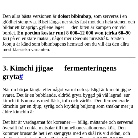
Den allra bästa versionen är
dolsot bibimbap
, som serveras i en
glödhet stengryta. Riset längst ner steks fast mot den heta stenen och
bildar ett knaprigt, gyllene lager — den biten är kampen om vid
bordet.
En portion kostar runt 8 000–12 000 won (cirka 60–90
kr)
på en enklare matsal, något mer i Seouls turiststråk. Staden
Jeonju är känd som bibimbapens hemstad om du vill äta den allra
mest klassiska varianten.
3. Kimchi jjigae — fermenteringens
gryta
#
När du börjar längta efter något varmt och själsligt är kimchi jjigae
svaret. Det är en bubblande, eldröd gryta byggd på väl lagrad, sur
kimchi tillsammans med fläsk, tofu och vårlök. Den fermenterade
kimchin ger en djup, syrlig och kryddig buljong som smakar mer ju
äldre kimchin är.
Det här är vardagsmat för koreaner — billig, mättande och serverad
överallt från enkla matsalar till tunnelbanestationernas kök. Den
kommer brusande het i en stengryta med en skål ris vid sidan, och