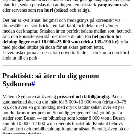
utan fett, sedan penslas den antingen i en söt-stark
yangnyeom
-sås
eller serveras som ren
huri
(osåsad och saltig).
Det här är kvällsmat, helgmat och fredagsmys på koreanskt vis —
du beställer en stor bricka, en kall fatöl, och delar med vänner
medan det knaprar. Smaken är en perfekt balans mellan sött, hett och
salt, och konsistensen slår det mesta du ätit.
En hel portion för
delning ligger runt 18 000–25 000 won (cirka 135–190 kr)
, ofta
med picklad rättika på sidan för att skära genom fettet.
Leveranskedjorna är dessutom oöverträffade — du kan få den körd
ända ut till en park.
Praktiskt: så äter du dig genom
Sydkorea
#
Maten i Sydkorea är överlag
prisvärd och lättillgänglig
. På en
gatumarknad äter du dig mätt för 5 000–10 000 won (cirka 40–75
kr), och även en grillmiddag med dryck landar sällan över ett par
hundra kronor per person. Seoul ligger generellt något högre än
städer som Busan — en bibimbap som kostar 8 000 won i Busan
kan bli 10 000–12 000 won i Seouls turiststråk. Kontant behövs
sällan; kort och mobilbetalning fungerar nästan överallt, även på de