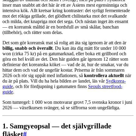
inser man snabbt att det här är ett av Asiens mest egensinniga och
intensiva kök. Allt kretsar kring kontraster: det syrligt fermenterade
mot det rökiga grillade, det glödhett chilistarka mot det svalkande
och milda, det knapriga mot det sega. Och nästan inget äts ensamt
— en koreansk måltid är en bordsfull av små skålar, banchan
(tillbehör), och rätter som delas.
Det som gör koreansk mat så rolig att äta sig igenom är att den är
billig, snabb och överallt
. Du kan äta dig mätt för under 10 000
won (cirka 75 kr) på en gatumarknad, eller boka ett grillbord och
göra en hel kväll av det. Den här guiden går igenom 12 rätter som
definierar det koreanska köket — vad de är, hur de smakar, var du
hittar dem och vad de ungefär kostar. Priserna är från sommaren
2026 och rör sig uppåt med inflationen, så
kontrollera aktuellt
när
du är på plats. Vill du ha hela bilden av landet, läs vår
Sydkorea-
guide
, och för fördjupning i gatumaten finns
Seouls streetfood-
guide
.
Som tumregel: 1 000 won motsvarar grovt 7,5 svenska kronor i juni
2026 — växelkursen svänger, så se siffrorna som ungefärliga.
1. Samgyeopsal — det självgrillade
fläsket
#