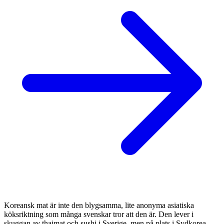
Koreansk mat är inte den blygsamma, lite anonyma asiatiska
köksriktning som många svenskar tror att den är. Den lever i
skuggan av thaimat och sushi i Sverige, men på plats i Sydkorea