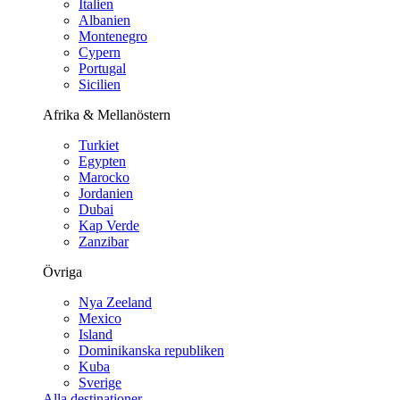
Italien
Albanien
Montenegro
Cypern
Portugal
Sicilien
Afrika & Mellanöstern
Turkiet
Egypten
Marocko
Jordanien
Dubai
Kap Verde
Zanzibar
Övriga
Nya Zeeland
Mexico
Island
Dominikanska republiken
Kuba
Sverige
Alla destinationer