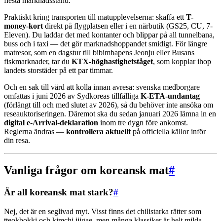
flesta marknadsstånd.
Praktiskt kring transporten till matupplevelserna: skaffa ett
T-
money-kort
direkt på flygplatsen eller i en närbutik (GS25, CU, 7-
Eleven). Du laddar det med kontanter och blippar på all tunnelbana,
buss och i taxi — det gör marknadshoppandet smidigt. För längre
matresor, som en dagstur till bibimbapens Jeonju eller Busans
fiskmarknader, tar du
KTX-höghastighetståget
, som kopplar ihop
landets storstäder på ett par timmar.
Och en sak till värd att kolla innan avresa: svenska medborgare
omfattas i juni 2026 av Sydkoreas tillfälliga
K-ETA-undantag
(förlängt till och med slutet av 2026), så du behöver inte ansöka om
reseauktoriseringen. Däremot ska du sedan januari 2026 lämna in en
digital e-Arrival-deklaration
inom tre dygn före ankomst.
Reglerna ändras —
kontrollera aktuellt
på officiella källor inför
din resa.
Vanliga frågor om koreansk mat
#
Är all koreansk mat stark?
#
Nej, det är en seglivad myt. Visst finns det chilistarka rätter som
tteokbokki och kimchi jjigae, men många klassiker är helt milda —