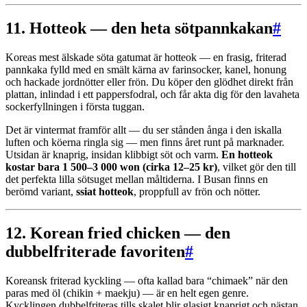
11. Hotteok — den heta sötpannkakan
#
Koreas mest älskade söta gatumat är hotteok — en frasig, friterad
pannkaka fylld med en smält kärna av farinsocker, kanel, honung
och hackade jordnötter eller frön. Du köper den glödhet direkt från
plattan, inlindad i ett pappersfodral, och får akta dig för den lavaheta
sockerfyllningen i första tuggan.
Det är vintermat framför allt — du ser stånden ånga i den iskalla
luften och köerna ringla sig — men finns året runt på marknader.
Utsidan är knaprig, insidan klibbigt söt och varm.
En hotteok
kostar bara 1 500–3 000 won (cirka 12–25 kr)
, vilket gör den till
det perfekta lilla sötsuget mellan måltiderna. I Busan finns en
berömd variant,
ssiat hotteok
, proppfull av frön och nötter.
12. Korean fried chicken — den
dubbelfriterade favoriten
#
Koreansk friterad kyckling — ofta kallad bara “chimaek” när den
paras med öl (chikin + maekju) — är en helt egen genre.
Kycklingen dubbelfriteras tills skalet blir glasigt knaprigt och nästan