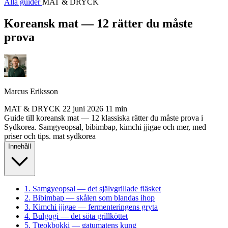
Alla guider
MAT & DRYCK
Koreansk mat — 12 rätter du måste
prova
Marcus Eriksson
MAT & DRYCK
22 juni 2026
11 min
Guide till koreansk mat — 12 klassiska rätter du måste prova i
Sydkorea. Samgyeopsal, bibimbap, kimchi jjigae och mer, med
priser och tips.
mat
sydkorea
Innehåll
1. Samgyeopsal — det självgrillade fläsket
2. Bibimbap — skålen som blandas ihop
3. Kimchi jjigae — fermenteringens gryta
4. Bulgogi — det söta grillköttet
5. Tteokbokki — gatumatens kung