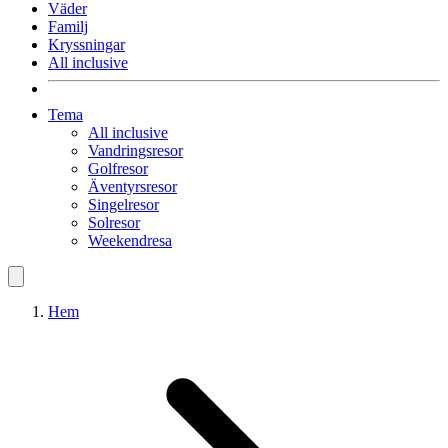
Väder
Familj
Kryssningar
All inclusive
Tema
All inclusive
Vandringsresor
Golfresor
Äventyrsresor
Singelresor
Solresor
Weekendresa
Hem