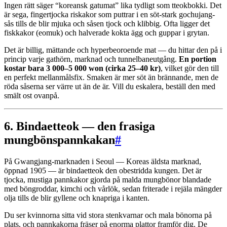
Ingen rätt säger “koreansk gatumat” lika tydligt som tteokbokki. Det
är sega, fingertjocka riskakor som puttrar i en söt-stark gochujang-
sås tills de blir mjuka och såsen tjock och klibbig. Ofta ligger det
fiskkakor (eomuk) och halverade kokta ägg och guppar i grytan.
Det är billig, mättande och hyperbeoroende mat — du hittar den på i
princip varje gathörn, marknad och tunnelbaneutgång.
En portion
kostar bara 3 000–5 000 won (cirka 25–40 kr)
, vilket gör den till
en perfekt mellanmålsfix. Smaken är mer söt än brännande, men de
röda såserna ser värre ut än de är. Vill du eskalera, beställ den med
smält ost ovanpå.
6. Bindaetteok — den frasiga
mungbönspannkakan
#
På Gwangjang-marknaden i Seoul — Koreas äldsta marknad,
öppnad 1905 — är bindaetteok den obestridda kungen. Det är
tjocka, mustiga pannkakor gjorda på malda mungbönor blandade
med böngroddar, kimchi och vårlök, sedan friterade i rejäla mängder
olja tills de blir gyllene och knapriga i kanten.
Du ser kvinnorna sitta vid stora stenkvarnar och mala bönorna på
plats, och pannkakorna fräser på enorma plattor framför dig. De