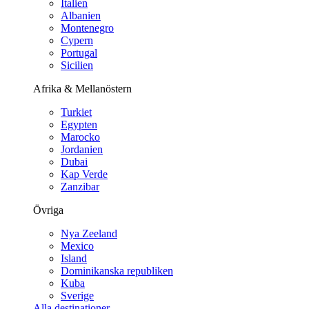
Italien
Albanien
Montenegro
Cypern
Portugal
Sicilien
Afrika & Mellanöstern
Turkiet
Egypten
Marocko
Jordanien
Dubai
Kap Verde
Zanzibar
Övriga
Nya Zeeland
Mexico
Island
Dominikanska republiken
Kuba
Sverige
Alla destinationer