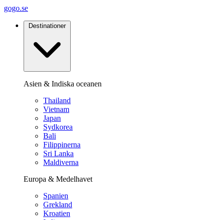
gogo.se
Destinationer
Asien & Indiska oceanen
Thailand
Vietnam
Japan
Sydkorea
Bali
Filippinerna
Sri Lanka
Maldiverna
Europa & Medelhavet
Spanien
Grekland
Kroatien