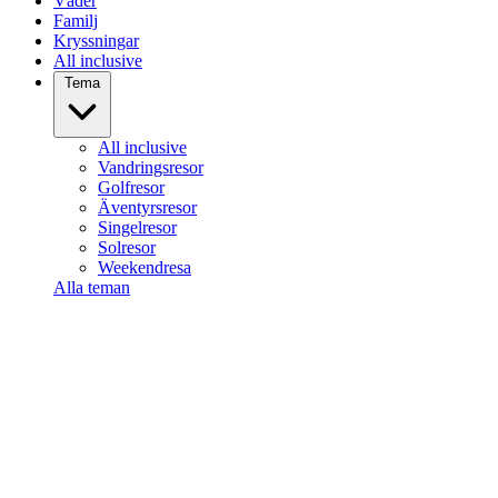
Väder
Familj
Kryssningar
All inclusive
Tema
All inclusive
Vandringsresor
Golfresor
Äventyrsresor
Singelresor
Solresor
Weekendresa
Alla teman