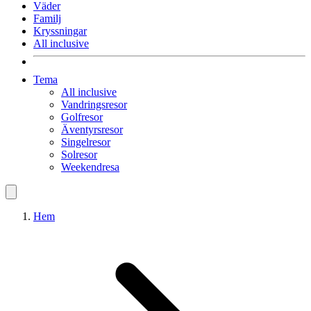
Väder
Familj
Kryssningar
All inclusive
Tema
All inclusive
Vandringsresor
Golfresor
Äventyrsresor
Singelresor
Solresor
Weekendresa
Hem