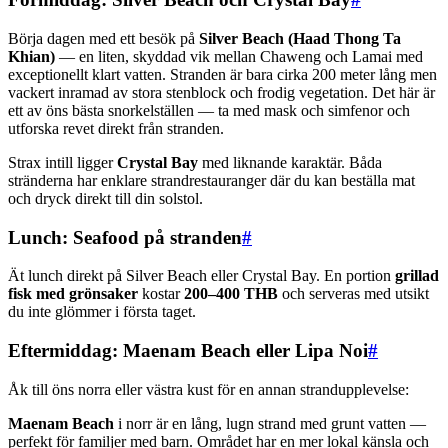
Börja dagen med ett besök på
Silver Beach (Haad Thong Ta
Khian)
— en liten, skyddad vik mellan Chaweng och Lamai med
exceptionellt klart vatten. Stranden är bara cirka 200 meter lång men
vackert inramad av stora stenblock och frodig vegetation. Det här är
ett av öns bästa snorkelställen — ta med mask och simfenor och
utforska revet direkt från stranden.
Strax intill ligger
Crystal Bay
med liknande karaktär. Båda
stränderna har enklare strandrestauranger där du kan beställa mat
och dryck direkt till din solstol.
Lunch: Seafood på stranden
#
Ät lunch direkt på Silver Beach eller Crystal Bay. En portion
grillad
fisk med grönsaker
kostar
200–400 THB
och serveras med utsikt
du inte glömmer i första taget.
Eftermiddag: Maenam Beach eller Lipa Noi
#
Åk till öns norra eller västra kust för en annan strandupplevelse:
Maenam Beach
i norr är en lång, lugn strand med grunt vatten —
perfekt för familjer med barn. Området har en mer lokal känsla och