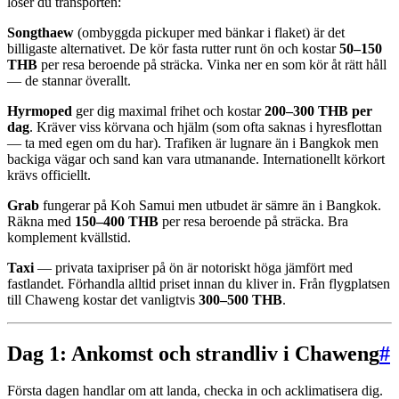
löser du transporten:
Songthaew
(ombyggda pickuper med bänkar i flaket) är det
billigaste alternativet. De kör fasta rutter runt ön och kostar
50–150
THB
per resa beroende på sträcka. Vinka ner en som kör åt rätt håll
— de stannar överallt.
Hyrmoped
ger dig maximal frihet och kostar
200–300 THB per
dag
. Kräver viss körvana och hjälm (som ofta saknas i hyresflottan
— ta med egen om du har). Trafiken är lugnare än i Bangkok men
backiga vägar och sand kan vara utmanande. Internationellt körkort
krävs officiellt.
Grab
fungerar på Koh Samui men utbudet är sämre än i Bangkok.
Räkna med
150–400 THB
per resa beroende på sträcka. Bra
komplement kvällstid.
Taxi
— privata taxipriser på ön är notoriskt höga jämfört med
fastlandet. Förhandla alltid priset innan du kliver in. Från flygplatsen
till Chaweng kostar det vanligtvis
300–500 THB
.
Dag 1: Ankomst och strandliv i Chaweng
#
Första dagen handlar om att landa, checka in och acklimatisera dig.