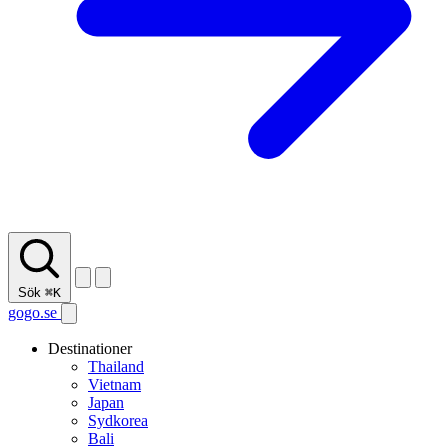
Sök
⌘K
gogo.se
Destinationer
Thailand
Vietnam
Japan
Sydkorea
Bali