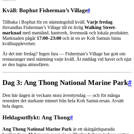
Kväll: Bophut Fisherman’s Village
#
Tillbaka i Bophut för en stämningsfull kväll.
Varje fredag
förvandlas Fisherman’s Village till en livlig
Walking Street-
marknad
med matstånd, hantverk, livemusik och lokala produkter.
Marknaden pågår
17:00–23:00
och är en av Koh Samuis bästa
kvällsupplevelser.
Är det inte fredag? Ingen fara — Fisherman’s Village har gott om
restauranger med stämning varje kväll. Ät middag vid havet och njut
av den lugna atmosfären.
Dag 3: Ang Thong National Marine Park
#
Den här dagen är veckans stora äventyrsdag — och för många
resenärer det starkaste minnet från hela Koh Samui-resan. Avsätt
hela dagen.
Heldagsutflykt: Ang Thong
#
Ang Thong National Marine Park
är ett skärgårdsparadis