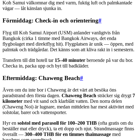
Koh Samui välkomnar dig med varm, fuktig luft och palmkantade
vägar — låt känslan sjunka in.
Förmiddag: Check-in och orientering
#
Flyg till Koh Samui Airport (USM) anlander vanligtvis från
Bangkok (cirka 1 timme med Bangkok Airways, det enda
flygbolaget med direktflyg hit). Flygplatsen är unik — öppen, med
palmtak och trädgårdar. Det känns som att kliva rakt in i semestern.
Transfern till ditt hotell tar
15–40 minuter
beroende på var du bor.
Checka in, packa upp och byt till badkläder.
Eftermiddag: Chaweng Beach
#
Även om du inte bor i Chaweng är det värt att besöka öns
paradstrand den första dagen.
Chaweng Beach
sträcker sig drygt
7
kilometer
med vit sand och klarblått vatten. Den norra delen
(Chaweng Noi) är lugnare, medan mittdelen har mest aktivitet med
solstolar, barer och vattensporter.
Hyr en
solstol med parasoll för 100–200 THB
(ofta gratis om du
beställer mat eller dryck), ta ett dopp och njut. Strandmassage finns
överallt —
300–400 THB för en timmes thaimassage
med
havsbrus som soundtrack.