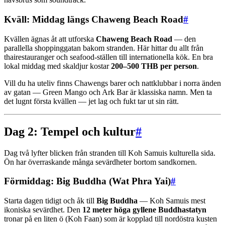
Kväll: Middag längs Chaweng Beach Road
#
Kvällen ägnas åt att utforska
Chaweng Beach Road
— den
parallella shoppinggatan bakom stranden. Här hittar du allt från
thairestauranger och seafood-ställen till internationella kök. En bra
lokal middag med skaldjur kostar
200–500 THB per person
.
Vill du ha uteliv finns Chawengs barer och nattklubbar i norra änden
av gatan — Green Mango och Ark Bar är klassiska namn. Men ta
det lugnt första kvällen — jet lag och fukt tar ut sin rätt.
Dag 2: Tempel och kultur
#
Dag två lyfter blicken från stranden till Koh Samuis kulturella sida.
Ön har överraskande många sevärdheter bortom sandkornen.
Förmiddag: Big Buddha (Wat Phra Yai)
#
Starta dagen tidigt och åk till
Big Buddha
— Koh Samuis mest
ikoniska sevärdhet. Den
12 meter höga gyllene Buddhastatyn
tronar på en liten ö (Koh Faan) som är kopplad till nordöstra kusten