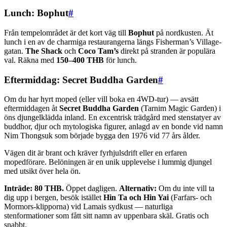
Lunch: Bophut
#
Från tempelområdet är det kort väg till
Bophut
på nordkusten. Ät
lunch i en av de charmiga restaurangerna längs Fisherman’s Village-
gatan.
The Shack
och
Coco Tam’s
direkt på stranden är populära
val. Räkna med
150–400 THB
för lunch.
Eftermiddag: Secret Buddha Garden
#
Om du har hyrt moped (eller vill boka en 4WD-tur) — avsätt
eftermiddagen åt
Secret Buddha Garden
(Tarnim Magic Garden) i
öns djungelklädda inland. En excentrisk trädgård med stenstatyer av
buddhor, djur och mytologiska figurer, anlagd av en bonde vid namn
Nim Thongsuk som började bygga den 1976 vid 77 års ålder.
Vägen dit är brant och kräver fyrhjulsdrift eller en erfaren
mopedförare. Belöningen är en unik upplevelse i lummig djungel
med utsikt över hela ön.
Inträde: 80 THB.
Öppet dagligen.
Alternativ:
Om du inte vill ta
dig upp i bergen, besök istället
Hin Ta och Hin Yai
(Farfars- och
Mormors-klipporna) vid Lamais sydkust — naturliga
stenformationer som fått sitt namn av uppenbara skäl. Gratis och
snabbt.