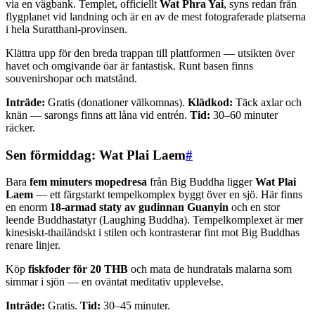
via en vägbank. Templet, officiellt
Wat Phra Yai
, syns redan från
flygplanet vid landning och är en av de mest fotograferade platserna
i hela Suratthani-provinsen.
Klättra upp för den breda trappan till plattformen — utsikten över
havet och omgivande öar är fantastisk. Runt basen finns
souvenirshopar och matstånd.
Inträde:
Gratis (donationer välkomnas).
Klädkod:
Täck axlar och
knän — sarongs finns att låna vid entrén.
Tid:
30–60 minuter
räcker.
Sen förmiddag: Wat Plai Laem
#
Bara
fem minuters mopedresa
från Big Buddha ligger
Wat Plai
Laem
— ett färgstarkt tempelkomplex byggt över en sjö. Här finns
en enorm
18-armad staty av gudinnan Guanyin
och en stor
leende Buddhastatyr (Laughing Buddha). Tempelkomplexet är mer
kinesiskt-thailändskt i stilen och kontrasterar fint mot Big Buddhas
renare linjer.
Köp
fiskfoder för 20 THB
och mata de hundratals malarna som
simmar i sjön — en oväntat meditativ upplevelse.
Inträde:
Gratis.
Tid:
30–45 minuter.