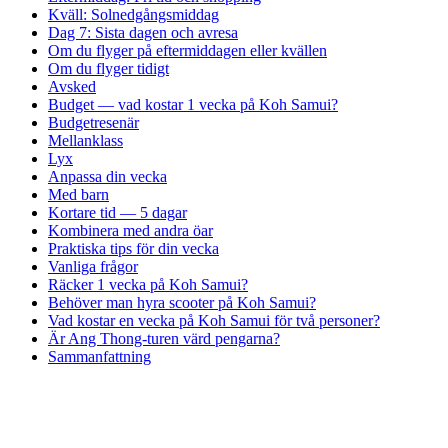
Kväll: Solnedgångsmiddag
Dag 7: Sista dagen och avresa
Om du flyger på eftermiddagen eller kvällen
Om du flyger tidigt
Avsked
Budget — vad kostar 1 vecka på Koh Samui?
Budgetresenär
Mellanklass
Lyx
Anpassa din vecka
Med barn
Kortare tid — 5 dagar
Kombinera med andra öar
Praktiska tips för din vecka
Vanliga frågor
Räcker 1 vecka på Koh Samui?
Behöver man hyra scooter på Koh Samui?
Vad kostar en vecka på Koh Samui för två personer?
Är Ang Thong-turen värd pengarna?
Sammanfattning