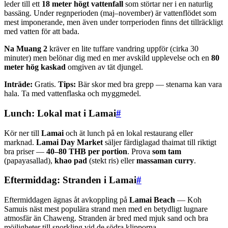
leder till ett
18 meter högt vattenfall
som störtar ner i en naturlig
bassäng. Under regnperioden (maj–november) är vattenflödet som
mest imponerande, men även under torrperioden finns det tillräckligt
med vatten för att bada.
Na Muang 2
kräver en lite tuffare vandring uppför (cirka 30
minuter) men belönar dig med en mer avskild upplevelse och en
80
meter hög kaskad
omgiven av tät djungel.
Inträde:
Gratis.
Tips:
Bär skor med bra grepp — stenarna kan vara
hala. Ta med vattenflaska och myggmedel.
Lunch: Lokal mat i Lamai
#
Kör ner till
Lamai
och ät lunch på en lokal restaurang eller
marknad.
Lamai Day Market
säljer färdiglagad thaimat till riktigt
bra priser —
40–80 THB per portion
. Prova
som tam
(papayasallad),
khao pad
(stekt ris) eller
massaman curry
.
Eftermiddag: Stranden i Lamai
#
Eftermiddagen ägnas åt avkoppling på
Lamai Beach
— Koh
Samuis näst mest populära strand men med en betydligt lugnare
atmosfär än Chaweng. Stranden är bred med mjuk sand och bra
möjligheter till snorkling vid de södra klipporna.