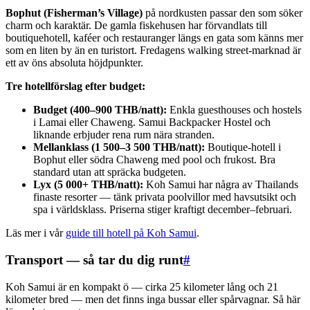
Bophut (Fisherman’s Village)
på nordkusten passar den som söker
charm och karaktär. De gamla fiskehusen har förvandlats till
boutiquehotell, kaféer och restauranger längs en gata som känns mer
som en liten by än en turistort. Fredagens walking street-marknad är
ett av öns absoluta höjdpunkter.
Tre hotellförslag efter budget:
Budget (400–900 THB/natt):
Enkla guesthouses och hostels
i Lamai eller Chaweng. Samui Backpacker Hostel och
liknande erbjuder rena rum nära stranden.
Mellanklass (1 500–3 500 THB/natt):
Boutique-hotell i
Bophut eller södra Chaweng med pool och frukost. Bra
standard utan att spräcka budgeten.
Lyx (5 000+ THB/natt):
Koh Samui har några av Thailands
finaste resorter — tänk privata poolvillor med havsutsikt och
spa i världsklass. Priserna stiger kraftigt december–februari.
Läs mer i vår
guide till hotell på Koh Samui
.
Transport — så tar du dig runt
#
Koh Samui är en kompakt ö — cirka 25 kilometer lång och 21
kilometer bred — men det finns inga bussar eller spårvagnar. Så här