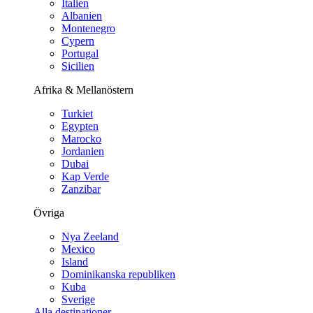
Italien
Albanien
Montenegro
Cypern
Portugal
Sicilien
Afrika & Mellanöstern
Turkiet
Egypten
Marocko
Jordanien
Dubai
Kap Verde
Zanzibar
Övriga
Nya Zeeland
Mexico
Island
Dominikanska republiken
Kuba
Sverige
Alla destinationer