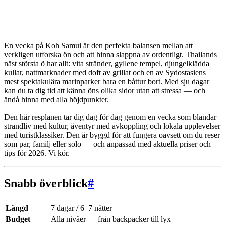
En vecka på Koh Samui är den perfekta balansen mellan att
verkligen utforska ön och att hinna slappna av ordentligt. Thailands
näst största ö har allt: vita stränder, gyllene tempel, djungelklädda
kullar, nattmarknader med doft av grillat och en av Sydostasiens
mest spektakulära marinparker bara en båttur bort. Med sju dagar
kan du ta dig tid att känna öns olika sidor utan att stressa — och
ändå hinna med alla höjdpunkter.
Den här resplanen tar dig dag för dag genom en vecka som blandar
strandliv med kultur, äventyr med avkoppling och lokala upplevelser
med turistklassiker. Den är byggd för att fungera oavsett om du reser
som par, familj eller solo — och anpassad med aktuella priser och
tips för 2026. Vi kör.
Snabb överblick
#
Längd
7 dagar / 6–7 nätter
Budget
Alla nivåer — från backpacker till lyx