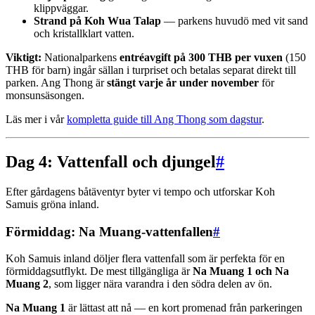
klippväggar.
Strand på Koh Wua Talap
— parkens huvudö med vit sand
och kristallklart vatten.
Viktigt:
Nationalparkens
entréavgift på 300 THB per vuxen
(150
THB för barn) ingår sällan i turpriset och betalas separat direkt till
parken. Ang Thong är
stängt varje år under november
för
monsunsäsongen.
Läs mer i vår
kompletta guide till Ang Thong som dagstur
.
Dag 4: Vattenfall och djungel
#
Efter gårdagens båtäventyr byter vi tempo och utforskar Koh
Samuis gröna inland.
Förmiddag: Na Muang-vattenfallen
#
Koh Samuis inland döljer flera vattenfall som är perfekta för en
förmiddagsutflykt. De mest tillgängliga är
Na Muang 1 och Na
Muang 2
, som ligger nära varandra i den södra delen av ön.
Na Muang 1
är lättast att nå — en kort promenad från parkeringen