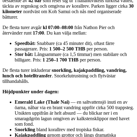
bestående av
42 öar
som reser sig ur Thailandvikens turkosa vatten,
täckta av regnskog och omgivna av korallrev. Parken ligger cirka
30
kilometer
nordväst om Koh Samui och nås med organiserade
båtturer.
De flesta turer avgår
kl 07:00–08:00
från Nathon Pier och
återvänder runt
17:00
. Du kan välja mellan:
Speedbåt:
Snabbare (ca 45 minuter dit), oftast färre
passagerare. Pris:
1 500–2 500 THB
per person.
Stor båt:
Långsammare (ca 1,5 timmar) men stabilare och
billigare. Pris:
1 250–1 700 THB
per person.
De flesta turer inkluderar
snorkling, kajakpaddling, vandring,
lunch och hotelltransfer
. Snorkelutrustning och flytvästar
tillhandahålls.
Höjdpunkter under dagen:
Emerald Lake (Thale Nai)
— en saltvattensjö inuti en av
öarna, nåbar via en brant vandring uppför cirka 500 trappsteg.
Utsikten uppifrån är helt absurd — du blickar ner i en
smaragdgrön lagun omgiven av kalkstensklippor med havet
som fond.
Snorkling
bland korallrev med tropiska fiskar.
Kajakpaddling
genom grottor och längs dramatiska