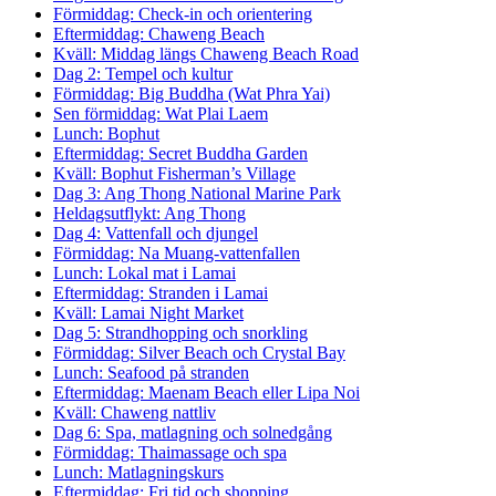
Förmiddag: Check-in och orientering
Eftermiddag: Chaweng Beach
Kväll: Middag längs Chaweng Beach Road
Dag 2: Tempel och kultur
Förmiddag: Big Buddha (Wat Phra Yai)
Sen förmiddag: Wat Plai Laem
Lunch: Bophut
Eftermiddag: Secret Buddha Garden
Kväll: Bophut Fisherman’s Village
Dag 3: Ang Thong National Marine Park
Heldagsutflykt: Ang Thong
Dag 4: Vattenfall och djungel
Förmiddag: Na Muang-vattenfallen
Lunch: Lokal mat i Lamai
Eftermiddag: Stranden i Lamai
Kväll: Lamai Night Market
Dag 5: Strandhopping och snorkling
Förmiddag: Silver Beach och Crystal Bay
Lunch: Seafood på stranden
Eftermiddag: Maenam Beach eller Lipa Noi
Kväll: Chaweng nattliv
Dag 6: Spa, matlagning och solnedgång
Förmiddag: Thaimassage och spa
Lunch: Matlagningskurs
Eftermiddag: Fri tid och shopping