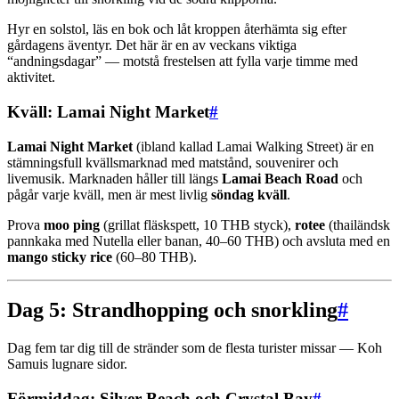
Hyr en solstol, läs en bok och låt kroppen återhämta sig efter
gårdagens äventyr. Det här är en av veckans viktiga
“andningsdagar” — motstå frestelsen att fylla varje timme med
aktivitet.
Kväll: Lamai Night Market
#
Lamai Night Market
(ibland kallad Lamai Walking Street) är en
stämningsfull kvällsmarknad med matstånd, souvenirer och
livemusik. Marknaden håller till längs
Lamai Beach Road
och
pågår varje kväll, men är mest livlig
söndag kväll
.
Prova
moo ping
(grillat fläskspett, 10 THB styck),
rotee
(thailändsk
pannkaka med Nutella eller banan, 40–60 THB) och avsluta med en
mango sticky rice
(60–80 THB).
Dag 5: Strandhopping och snorkling
#
Dag fem tar dig till de stränder som de flesta turister missar — Koh
Samuis lugnare sidor.
Förmiddag: Silver Beach och Crystal Bay
#