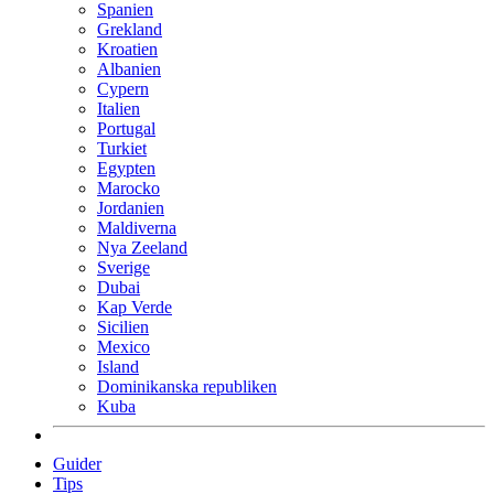
Spanien
Grekland
Kroatien
Albanien
Cypern
Italien
Portugal
Turkiet
Egypten
Marocko
Jordanien
Maldiverna
Nya Zeeland
Sverige
Dubai
Kap Verde
Sicilien
Mexico
Island
Dominikanska republiken
Kuba
Guider
Tips