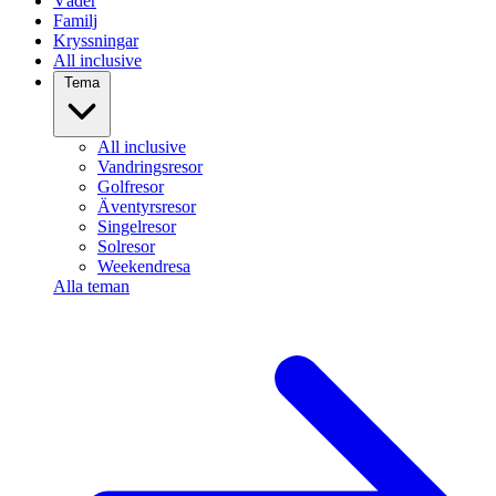
Väder
Familj
Kryssningar
All inclusive
Tema
All inclusive
Vandringsresor
Golfresor
Äventyrsresor
Singelresor
Solresor
Weekendresa
Alla teman