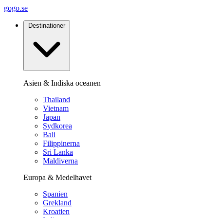
gogo.se
Destinationer
Asien & Indiska oceanen
Thailand
Vietnam
Japan
Sydkorea
Bali
Filippinerna
Sri Lanka
Maldiverna
Europa & Medelhavet
Spanien
Grekland
Kroatien