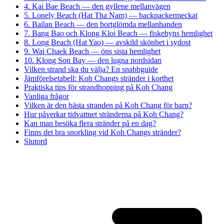
4. Kai Bae Beach — den gyllene mellanvägen
5. Lonely Beach (Hat Tha Nam) — backpackermeckat
6. Bailan Beach — den bortglömda mellanhanden
7. Bang Bao och Klong Kloi Beach — fiskebyns hemlighet
8. Long Beach (Hat Yao) — avskild skönhet i sydost
9. Wai Chaek Beach — öns sista hemlighet
10. Klong Son Bay — den lugna nordsidan
Vilken strand ska du välja? En snabbguide
Jämförelsetabell: Koh Changs stränder i korthet
Praktiska tips för strandhopping på Koh Chang
Vanliga frågor
Vilken är den bästa stranden på Koh Chang för barn?
Hur påverkar tidvattnet stränderna på Koh Chang?
Kan man besöka flera stränder på en dag?
Finns det bra snorkling vid Koh Changs stränder?
Slutord