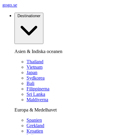
gogo.se
Destinationer
Asien & Indiska oceanen
Thailand
Vietnam
Japan
Sydkorea
Bali
Filippinerna
Sri Lanka
Maldiverna
Europa & Medelhavet
Spanien
Grekland
Kroatien