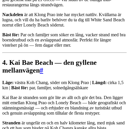
restaurangerna längs strandvägen.
Nackdelen
är att Klong Prao inte har mycket nattliv. Kvällarna är
lugna, och vill du ha barliv behöver du ta dig till White Sand Beach
norrut eller Lonely Beach söderut.
Bäst för:
Par och familjer som söker en lång, vacker strand med bra
boendeutbud och en avslappnad atmosfär. Perfekt för längre
vistelser på ön — fem dagar eller mer.
4. Kai Bae Beach — den gyllene
mellanvägen
#
Läge:
västra Koh Chang, söder om Klong Prao |
Längd:
cirka 1,5
km |
Bäst för:
par, familjer, solnedgångsälskare
Kai Bae är stranden som gör lite av allt och gör det bra. Den ligger
mitt emellan Klong Prao och Lonely Beach — både geografiskt och
stämningsmässigt — och erbjuder en blandning av turistiskt utbud
och genuin avslappning som tilltalar de flesta restyper.
Stranden
är ungefär en och en halv kilometer lång, med mjuk sand
och ett hav som bjuder på Koh Changs kanske allra bästa