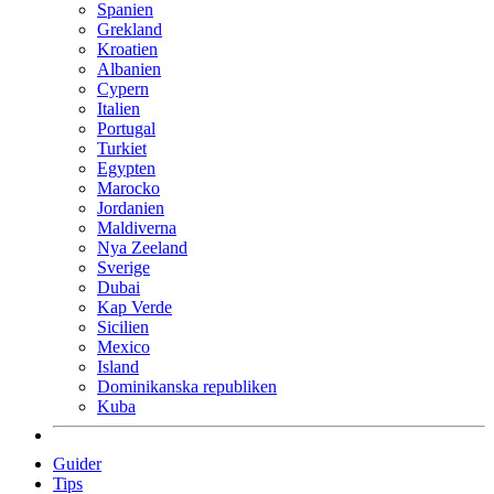
Spanien
Grekland
Kroatien
Albanien
Cypern
Italien
Portugal
Turkiet
Egypten
Marocko
Jordanien
Maldiverna
Nya Zeeland
Sverige
Dubai
Kap Verde
Sicilien
Mexico
Island
Dominikanska republiken
Kuba
Guider
Tips