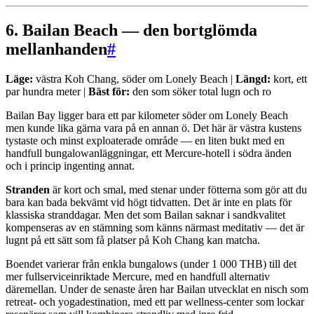
6. Bailan Beach — den bortglömda
mellanhanden
#
Läge:
västra Koh Chang, söder om Lonely Beach |
Längd:
kort, ett
par hundra meter |
Bäst för:
den som söker total lugn och ro
Bailan Bay ligger bara ett par kilometer söder om Lonely Beach
men kunde lika gärna vara på en annan ö. Det här är västra kustens
tystaste och minst exploaterade område — en liten bukt med en
handfull bungalowanläggningar, ett Mercure-hotell i södra änden
och i princip ingenting annat.
Stranden
är kort och smal, med stenar under fötterna som gör att du
bara kan bada bekvämt vid högt tidvatten. Det är inte en plats för
klassiska stranddagar. Men det som Bailan saknar i sandkvalitet
kompenseras av en stämning som känns närmast meditativ — det är
lugnt på ett sätt som få platser på Koh Chang kan matcha.
Boendet varierar från enkla bungalows (under 1 000 THB) till det
mer fullserviceinriktade Mercure, med en handfull alternativ
däremellan. Under de senaste åren har Bailan utvecklat en nisch som
retreat- och yogadestination, med ett par wellness-center som lockar