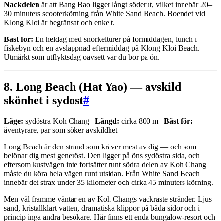
Nackdelen
är att Bang Bao ligger långt söderut, vilket innebär 20–
30 minuters scooterkörning från White Sand Beach. Boendet vid
Klong Kloi är begränsat och enkelt.
Bäst för:
En heldag med snorkelturer på förmiddagen, lunch i
fiskebyn och en avslappnad eftermiddag på Klong Kloi Beach.
Utmärkt som utflyktsdag oavsett var du bor på ön.
8. Long Beach (Hat Yao) — avskild
skönhet i sydost
#
Läge:
sydöstra Koh Chang |
Längd:
cirka 800 m |
Bäst för:
äventyrare, par som söker avskildhet
Long Beach är den strand som kräver mest av dig — och som
belönar dig mest generöst. Den ligger på öns sydöstra sida, och
eftersom kustvägen inte fortsätter runt södra delen av Koh Chang
måste du köra hela vägen runt utsidan. Från White Sand Beach
innebär det strax under 35 kilometer och cirka 45 minuters körning.
Men väl framme väntar en av Koh Changs vackraste stränder. Ljus
sand, kristallklart vatten, dramatiska klippor på båda sidor och i
princip inga andra besökare. Här finns ett enda bungalow-resort och