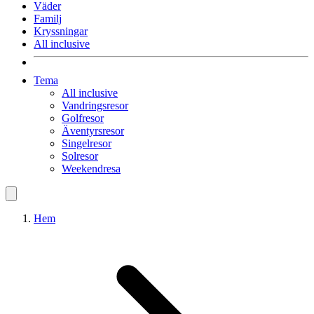
Väder
Familj
Kryssningar
All inclusive
Tema
All inclusive
Vandringsresor
Golfresor
Äventyrsresor
Singelresor
Solresor
Weekendresa
Hem