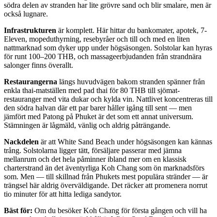
södra delen av stranden har lite grövre sand och blir smalare, men är
också lugnare.
Infrastrukturen
är komplett. Här hittar du bankomater, apotek, 7-
Eleven, mopeduthyrning, resebyråer och till och med en liten
nattmarknad som dyker upp under högsäsongen. Solstolar kan hyras
för runt 100–200 THB, och massageerbjudanden från strandnära
salonger finns överallt.
Restaurangerna
längs huvudvägen bakom stranden spänner från
enkla thai-matställen med pad thai för 80 THB till sjömat-
restauranger med vita dukar och kylda vin. Nattlivet koncentreras till
den södra halvan där ett par barer håller igång till sent — men
jämfört med Patong på Phuket är det som ett annat universum.
Stämningen är lågmäld, vänlig och aldrig påträngande.
Nackdelen
är att White Sand Beach under högsäsongen kan kännas
trång. Solstolarna ligger tätt, försäljare passerar med jämna
mellanrum och det hela påminner ibland mer om en klassisk
charterstrand än det äventyrliga Koh Chang som ön marknadsförs
som. Men — till skillnad från Phukets mest populära stränder — är
trängsel här aldrig överväldigande. Det räcker att promenera norrut
tio minuter för att hitta lediga sandytor.
Bäst för:
Om du besöker Koh Chang för första gången och vill ha