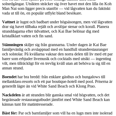
solnedgångar. Utsikten sträcker sig över havet mot den lilla ön Koh
Man Nai som ligger precis utanför — vid lågvatten kan du faktiskt
vada ut till ön, en populär utflykt bland besökare.
Vattnet
är lugnt och badbart under högsäsongen, men vid lågvatten
drar sig havet tillbaka rejält och avslöjar stenar och korall. Planera
stranddagarna efter tidvattnet, och Kai Bae belönar dig med
kristallklart vatten och fin sand.
Stämningen
skiljer sig från grannarna. Under dagen är Kai Bae
familjevänlig och avslappnad med en handfull strandrestauranger
och solstolar. På kvällarna vaknar den norra delen till liv med ett par
barer som erbjuder livemusik och cocktails med utsikt — ingenting
vilt, men tillräckligt för en trevlig kväll utan att behöva ta sig till en
annan strand.
Boendet
har bra bredd: från enklare gästhus och bungalows till
mellanklass-resorts och ett par boutique-hotell med pool. Priserna är
generellt lägre än vid White Sand Beach och Klong Prao.
Nackdelen
är att stranden blir ganska smal vid högvatten, och det
begränsade restaurangutbudet jämfört med White Sand Beach kan
kännas tunt för matintresserade.
Bäst för:
Par och barnfamiljer som vill ha en lugn men inte isolerad