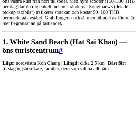
öns västra kust från norr till söder. Med hyrd scooter (150–300 THB
per dag) tar du dig enkelt mellan stränderna. Songthaews (delade
pickup-taxibilar) trafikerar sträckan och kostar 50–100 THB
beroende på avstånd. Grab fungerar också, men utbudet av förare är
mer begränsat än på fastlandet.
1. White Sand Beach (Hat Sai Khao) —
öns turistcentrum
#
Läge:
nordvästra Koh Chang |
Längd:
cirka 2,5 km |
Bäst för:
förstagångsbesökare, familjer, dem som vill ha allt nära