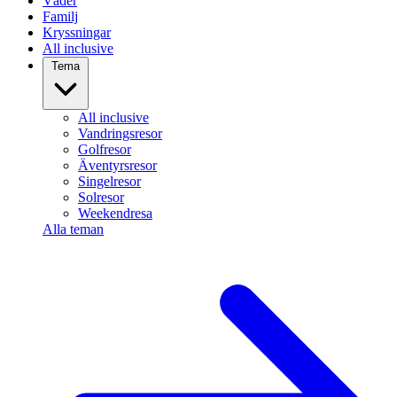
Väder
Familj
Kryssningar
All inclusive
Tema
All inclusive
Vandringsresor
Golfresor
Äventyrsresor
Singelresor
Solresor
Weekendresa
Alla teman