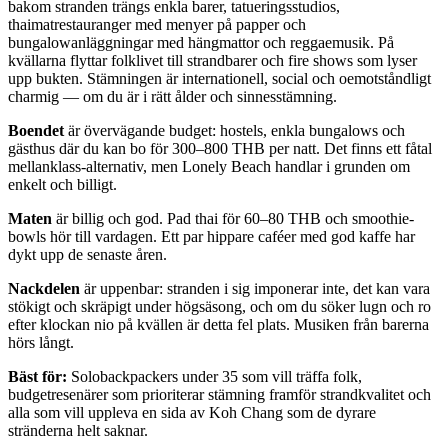
bakom stranden trängs enkla barer, tatueringsstudios,
thaimatrestauranger med menyer på papper och
bungalowanläggningar med hängmattor och reggaemusik. På
kvällarna flyttar folklivet till strandbarer och fire shows som lyser
upp bukten. Stämningen är internationell, social och oemotståndligt
charmig — om du är i rätt ålder och sinnesstämning.
Boendet
är övervägande budget: hostels, enkla bungalows och
gästhus där du kan bo för 300–800 THB per natt. Det finns ett fåtal
mellanklass-alternativ, men Lonely Beach handlar i grunden om
enkelt och billigt.
Maten
är billig och god. Pad thai för 60–80 THB och smoothie-
bowls hör till vardagen. Ett par hippare caféer med god kaffe har
dykt upp de senaste åren.
Nackdelen
är uppenbar: stranden i sig imponerar inte, det kan vara
stökigt och skräpigt under högsäsong, och om du söker lugn och ro
efter klockan nio på kvällen är detta fel plats. Musiken från barerna
hörs långt.
Bäst för:
Solobackpackers under 35 som vill träffa folk,
budgetresenärer som prioriterar stämning framför strandkvalitet och
alla som vill uppleva en sida av Koh Chang som de dyrare
stränderna helt saknar.