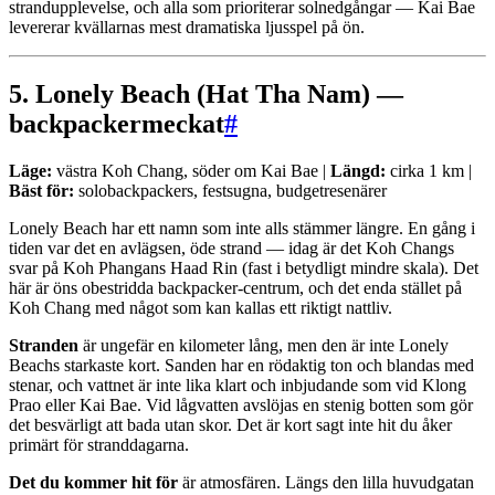
strandupplevelse, och alla som prioriterar solnedgångar — Kai Bae
levererar kvällarnas mest dramatiska ljusspel på ön.
5. Lonely Beach (Hat Tha Nam) —
backpackermeckat
#
Läge:
västra Koh Chang, söder om Kai Bae |
Längd:
cirka 1 km |
Bäst för:
solobackpackers, festsugna, budgetresenärer
Lonely Beach har ett namn som inte alls stämmer längre. En gång i
tiden var det en avlägsen, öde strand — idag är det Koh Changs
svar på Koh Phangans Haad Rin (fast i betydligt mindre skala). Det
här är öns obestridda backpacker-centrum, och det enda stället på
Koh Chang med något som kan kallas ett riktigt nattliv.
Stranden
är ungefär en kilometer lång, men den är inte Lonely
Beachs starkaste kort. Sanden har en rödaktig ton och blandas med
stenar, och vattnet är inte lika klart och inbjudande som vid Klong
Prao eller Kai Bae. Vid lågvatten avslöjas en stenig botten som gör
det besvärligt att bada utan skor. Det är kort sagt inte hit du åker
primärt för stranddagarna.
Det du kommer hit för
är atmosfären. Längs den lilla huvudgatan