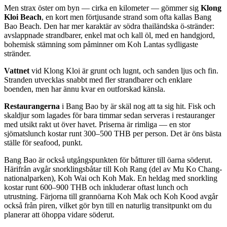
Men strax öster om byn — cirka en kilometer — gömmer sig
Klong
Kloi Beach
, en kort men förtjusande strand som ofta kallas Bang
Bao Beach. Den har mer karaktär av södra thailändska ö-stränder:
avslappnade strandbarer, enkel mat och kall öl, med en handgjord,
bohemisk stämning som påminner om Koh Lantas sydligaste
stränder.
Vattnet
vid Klong Kloi är grunt och lugnt, och sanden ljus och fin.
Stranden utvecklas snabbt med fler strandbarer och enklare
boenden, men har ännu kvar en outforskad känsla.
Restaurangerna
i Bang Bao by är skäl nog att ta sig hit. Fisk och
skaldjur som lagades för bara timmar sedan serveras i restauranger
med utsikt rakt ut över havet. Priserna är rimliga — en stor
sjömatslunch kostar runt 300–500 THB per person. Det är öns bästa
ställe för seafood, punkt.
Bang Bao är också utgångspunkten för båtturer till öarna söderut.
Härifrån avgår snorklingsbåtar till Koh Rang (del av Mu Ko Chang-
nationalparken), Koh Wai och Koh Mak. En heldag med snorkling
kostar runt 600–900 THB och inkluderar oftast lunch och
utrustning. Färjorna till grannöarna Koh Mak och Koh Kood avgår
också från piren, vilket gör byn till en naturlig transitpunkt om du
planerar att öhoppa vidare söderut.