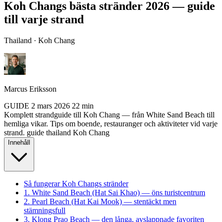
Koh Changs bästa stränder 2026 — guide
till varje strand
Thailand · Koh Chang
Marcus Eriksson
GUIDE
2 mars 2026
22 min
Komplett strandguide till Koh Chang — från White Sand Beach till
hemliga vikar. Tips om boende, restauranger och aktiviteter vid varje
strand.
guide
thailand
Koh Chang
Innehåll
Så fungerar Koh Changs stränder
1. White Sand Beach (Hat Sai Khao) — öns turistcentrum
2. Pearl Beach (Hat Kai Mook) — stentäckt men
stämningsfull
3. Klong Prao Beach — den långa, avslappnade favoriten