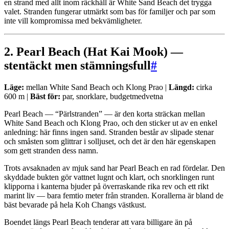
en strand med allt inom räckhåll är White Sand Beach det trygga
valet. Stranden fungerar utmärkt som bas för familjer och par som
inte vill kompromissa med bekvämligheter.
2. Pearl Beach (Hat Kai Mook) —
stentäckt men stämningsfull
#
Läge:
mellan White Sand Beach och Klong Prao |
Längd:
cirka
600 m |
Bäst för:
par, snorklare, budgetmedvetna
Pearl Beach — “Pärlstranden” — är den korta sträckan mellan
White Sand Beach och Klong Prao, och den sticker ut av en enkel
anledning: här finns ingen sand. Stranden består av slipade stenar
och småsten som glittrar i solljuset, och det är den här egenskapen
som gett stranden dess namn.
Trots avsaknaden av mjuk sand har Pearl Beach en rad fördelar. Den
skyddade bukten gör vattnet lugnt och klart, och snorklingen runt
klipporna i kanterna bjuder på överraskande rika rev och ett rikt
marint liv — bara femtio meter från stranden. Korallerna är bland de
bäst bevarade på hela Koh Changs västkust.
Boendet längs Pearl Beach tenderar att vara billigare än på