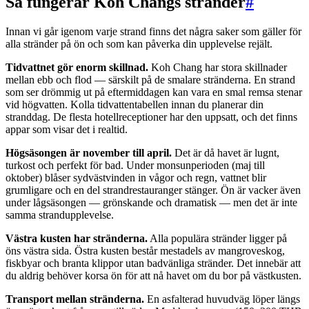
Så fungerar Koh Changs stränder
#
Innan vi går igenom varje strand finns det några saker som gäller för
alla stränder på ön och som kan påverka din upplevelse rejält.
Tidvattnet gör enorm skillnad.
Koh Chang har stora skillnader
mellan ebb och flod — särskilt på de smalare stränderna. En strand
som ser drömmig ut på eftermiddagen kan vara en smal remsa stenar
vid högvatten. Kolla tidvattentabellen innan du planerar din
stranddag. De flesta hotellreceptioner har den uppsatt, och det finns
appar som visar det i realtid.
Högsäsongen är november till april.
Det är då havet är lugnt,
turkost och perfekt för bad. Under monsunperioden (maj till
oktober) blåser sydvästvinden in vågor och regn, vattnet blir
grumligare och en del strandrestauranger stänger. Ön är vacker även
under lågsäsongen — grönskande och dramatisk — men det är inte
samma strandupplevelse.
Västra kusten har stränderna.
Alla populära stränder ligger på
öns västra sida. Östra kusten består mestadels av mangroveskog,
fiskbyar och branta klippor utan badvänliga stränder. Det innebär att
du aldrig behöver korsa ön för att nå havet om du bor på västkusten.
Transport mellan stränderna.
En asfalterad huvudväg löper längs