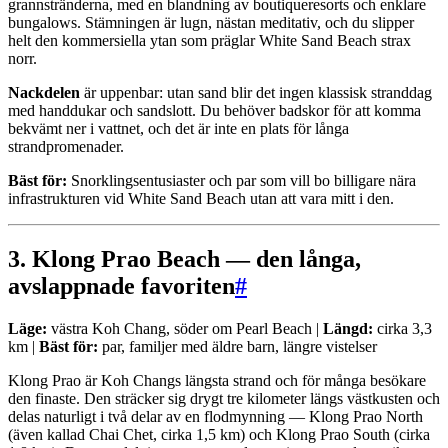
grannstränderna, med en blandning av boutiqueresorts och enklare
bungalows. Stämningen är lugn, nästan meditativ, och du slipper
helt den kommersiella ytan som präglar White Sand Beach strax
norr.
Nackdelen
är uppenbar: utan sand blir det ingen klassisk stranddag
med handdukar och sandslott. Du behöver badskor för att komma
bekvämt ner i vattnet, och det är inte en plats för långa
strandpromenader.
Bäst för:
Snorklingsentusiaster och par som vill bo billigare nära
infrastrukturen vid White Sand Beach utan att vara mitt i den.
3. Klong Prao Beach — den långa,
avslappnade favoriten
#
Läge:
västra Koh Chang, söder om Pearl Beach |
Längd:
cirka 3,3
km |
Bäst för:
par, familjer med äldre barn, längre vistelser
Klong Prao är Koh Changs längsta strand och för många besökare
den finaste. Den sträcker sig drygt tre kilometer längs västkusten och
delas naturligt i två delar av en flodmynning — Klong Prao North
(även kallad Chai Chet, cirka 1,5 km) och Klong Prao South (cirka