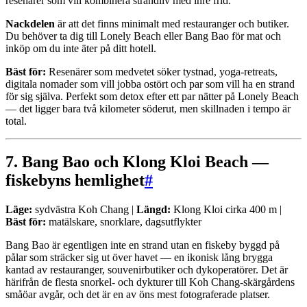
resenärer som vill kombinera strandliv med inre frid.
Nackdelen
är att det finns minimalt med restauranger och butiker.
Du behöver ta dig till Lonely Beach eller Bang Bao för mat och
inköp om du inte äter på ditt hotell.
Bäst för:
Resenärer som medvetet söker tystnad, yoga-retreats,
digitala nomader som vill jobba ostört och par som vill ha en strand
för sig själva. Perfekt som detox efter ett par nätter på Lonely Beach
— det ligger bara två kilometer söderut, men skillnaden i tempo är
total.
7. Bang Bao och Klong Kloi Beach —
fiskebyns hemlighet
#
Läge:
sydvästra Koh Chang |
Längd:
Klong Kloi cirka 400 m |
Bäst för:
matälskare, snorklare, dagsutflykter
Bang Bao är egentligen inte en strand utan en fiskeby byggd på
pålar som sträcker sig ut över havet — en ikonisk lång brygga
kantad av restauranger, souvenirbutiker och dykoperatörer. Det är
härifrån de flesta snorkel- och dykturer till Koh Chang-skärgårdens
småöar avgår, och det är en av öns mest fotograferade platser.