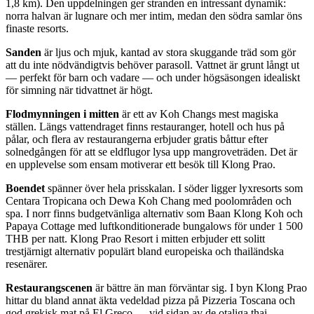
1,8 km). Den uppdelningen ger stranden en intressant dynamik:
norra halvan är lugnare och mer intim, medan den södra samlar öns
finaste resorts.
Sanden
är ljus och mjuk, kantad av stora skuggande träd som gör
att du inte nödvändigtvis behöver parasoll. Vattnet är grunt långt ut
— perfekt för barn och vadare — och under högsäsongen idealiskt
för simning när tidvattnet är högt.
Flodmynningen i mitten
är ett av Koh Changs mest magiska
ställen. Längs vattendraget finns restauranger, hotell och hus på
pålar, och flera av restaurangerna erbjuder gratis båttur efter
solnedgången för att se eldflugor lysa upp mangroveträden. Det är
en upplevelse som ensam motiverar ett besök till Klong Prao.
Boendet
spänner över hela prisskalan. I söder ligger lyxresorts som
Centara Tropicana och Dewa Koh Chang med poolområden och
spa. I norr finns budgetvänliga alternativ som Baan Klong Koh och
Papaya Cottage med luftkonditionerade bungalows för under 1 500
THB per natt. Klong Prao Resort i mitten erbjuder ett solitt
trestjärnigt alternativ populärt bland europeiska och thailändska
resenärer.
Restaurangscenen
är bättre än man förväntar sig. I byn Klong Prao
hittar du bland annat äkta vedeldad pizza på Pizzeria Toscana och
god grekisk mat på El Greco — vid sidan av de otaliga thai-