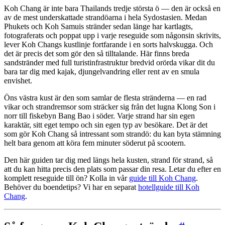
Koh Chang är inte bara Thailands tredje största ö — den är också en
av de mest underskattade strandöarna i hela Sydostasien. Medan
Phukets och Koh Samuis stränder sedan länge har kartlagts,
fotograferats och poppat upp i varje reseguide som någonsin skrivits,
lever Koh Changs kustlinje fortfarande i en sorts halvskugga. Och
det är precis det som gör den så tilltalande. Här finns breda
sandstränder med full turistinfrastruktur bredvid orörda vikar dit du
bara tar dig med kajak, djungelvandring eller rent av en smula
envishet.
Öns västra kust är den som samlar de flesta stränderna — en rad
vikar och strandremsor som sträcker sig från det lugna Klong Son i
norr till fiskebyn Bang Bao i söder. Varje strand har sin egen
karaktär, sitt eget tempo och sin egen typ av besökare. Det är det
som gör Koh Chang så intressant som strandö: du kan byta stämning
helt bara genom att köra fem minuter söderut på scootern.
Den här guiden tar dig med längs hela kusten, strand för strand, så
att du kan hitta precis den plats som passar din resa. Letar du efter en
komplett reseguide till ön? Kolla in vår
guide till Koh Chang
.
Behöver du boendetips? Vi har en separat
hotellguide till Koh
Chang
.