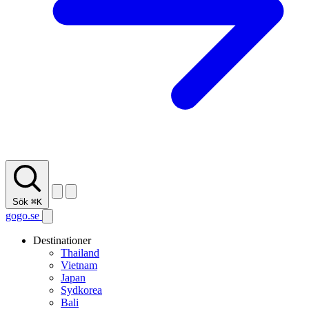
Sök
⌘K
gogo.se
Destinationer
Thailand
Vietnam
Japan
Sydkorea
Bali