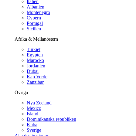
Italien
Albanien
Montenegro
Cypern
Portugal
Sicilien
Afrika & Mellanöstern
Turkiet
Egypten
Marocko
Jordanien
Dubai
Kap Verde
Zanzibar
Övriga
Nya Zeeland
Mexico
Island
Dominikanska republiken
Kuba
Sverige
Alla destinationer