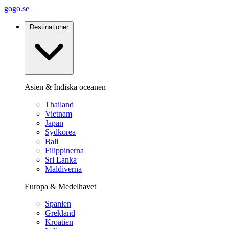
gogo.se
Destinationer
Asien & Indiska oceanen
Thailand
Vietnam
Japan
Sydkorea
Bali
Filippinerna
Sri Lanka
Maldiverna
Europa & Medelhavet
Spanien
Grekland
Kroatien