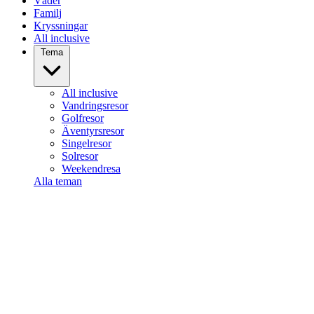
Väder
Familj
Kryssningar
All inclusive
Tema
All inclusive
Vandringsresor
Golfresor
Äventyrsresor
Singelresor
Solresor
Weekendresa
Alla teman