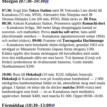
Morgon (07:30–10:30)
#
07:30:
Avgå från
Tokyo Station
med JR Yokosuka Line direkt till
Kamakura (55 min, ¥950). Alternativt från Shinjuku med JR
Shonan-Shinjuku Line (60 min, ¥950). Båda täcks av
JR Pass
.
08:30:
Ankom Kamakura Station. Promenera uppför
Komachi-dori
— Kamakuras livliga, 360 meter långa shoppinggata kantad av
souvenir- och matbutiker. Prova
matcha soft serve
, hato-sablé
(duvsformade smörkex — Kamakuras signatursouvenir sedan 1894)
och senbei (riskex).
09:00:
Framme vid
Tsurugaoka Hachimangu
— Kamakuras mest betydande shinto-helgedom, grundad 1063 och
utvidgad av Minamoto Yoritomo (Japans första shogun) 1180.
Klättra uppför den branta stentrappan till huvudhallen med utsikt
över den trädkantade allén ner mot havet. Två dammar (Genji och
Heike) symboliserar de rivaliserande klanerna. Gratis inträde.
Skattkammaren ¥200.
10:00:
Buss till
Hokokuji
(10 min, ¥220, hållplats Jomyoji).
Hokokuji
är Kamakuras svar på Arashiyamas bambulund — 2 000
mörkgröna bambustammar bildar en tät, atmosfärisk skog med smala
gångar. I hjärtat: ett tehus där du dricker
matcha
(¥600 extra) med
bambuskogen som fond — en av Kamakuras mest meditativa
upplevelser. Inträde ¥400, med matcha ¥1 000. Öppet 09:00–16:00.
Förmiddag (10:30–13:00)
#