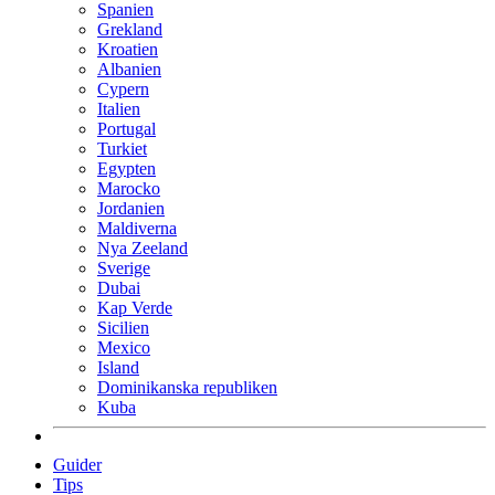
Spanien
Grekland
Kroatien
Albanien
Cypern
Italien
Portugal
Turkiet
Egypten
Marocko
Jordanien
Maldiverna
Nya Zeeland
Sverige
Dubai
Kap Verde
Sicilien
Mexico
Island
Dominikanska republiken
Kuba
Guider
Tips