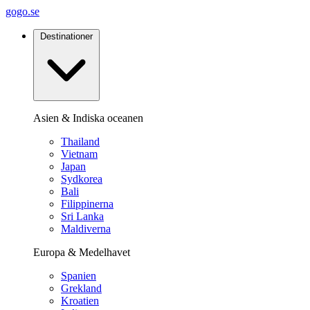
gogo.se
Destinationer
Asien & Indiska oceanen
Thailand
Vietnam
Japan
Sydkorea
Bali
Filippinerna
Sri Lanka
Maldiverna
Europa & Medelhavet
Spanien
Grekland
Kroatien