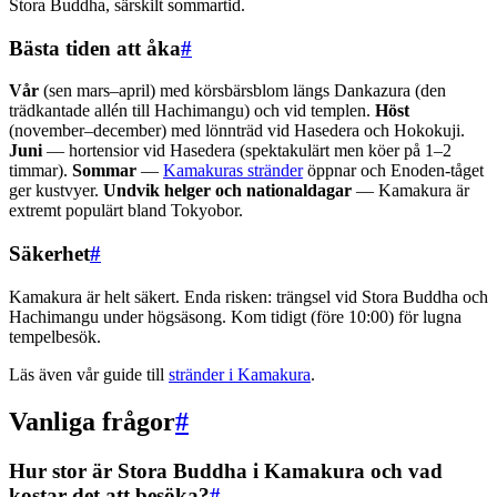
Stora Buddha, särskilt sommartid.
Bästa tiden att åka
#
Vår
(sen mars–april) med körsbärsblom längs Dankazura (den
trädkantade allén till Hachimangu) och vid templen.
Höst
(november–december) med lönnträd vid Hasedera och Hokokuji.
Juni
— hortensior vid Hasedera (spektakulärt men köer på 1–2
timmar).
Sommar
—
Kamakuras stränder
öppnar och Enoden-tåget
ger kustvyer.
Undvik helger och nationaldagar
— Kamakura är
extremt populärt bland Tokyobor.
Säkerhet
#
Kamakura är helt säkert. Enda risken: trängsel vid Stora Buddha och
Hachimangu under högsäsong. Kom tidigt (före 10:00) för lugna
tempelbesök.
Läs även vår guide till
stränder i Kamakura
.
Vanliga frågor
#
Hur stor är Stora Buddha i Kamakura och vad
kostar det att besöka?
#