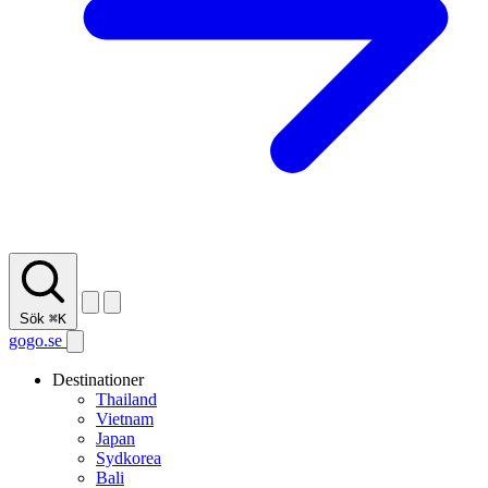
Sök
⌘K
gogo.se
Destinationer
Thailand
Vietnam
Japan
Sydkorea
Bali