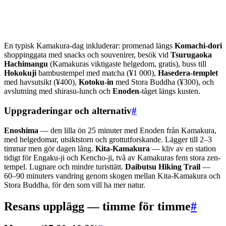
En typisk Kamakura-dag inkluderar: promenad längs
Komachi-dori
shoppinggata med snacks och souvenirer, besök vid
Tsurugaoka
Hachimangu
(Kamakuras viktigaste helgedom, gratis), buss till
Hokokuji
bambustempel med matcha (¥1 000),
Hasedera-templet
med havsutsikt (¥400),
Kotoku-in
med Stora Buddha (¥300), och
avslutning med shirasu-lunch och
Enoden
-tåget längs kusten.
Uppgraderingar och alternativ
#
Enoshima
— den lilla ön 25 minuter med Enoden från Kamakura,
med helgedomar, utsiktstorn och grottutforskande. Lägger till 2–3
timmar men gör dagen lång.
Kita-Kamakura
— kliv av en station
tidigt för Engaku-ji och Kencho-ji, två av Kamakuras fem stora zen-
tempel. Lugnare och mindre turisttätt.
Daibutsu Hiking Trail
—
60–90 minuters vandring genom skogen mellan Kita-Kamakura och
Stora Buddha, för den som vill ha mer natur.
Resans upplägg — timme för timme
#