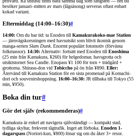
prisvärd. Rå shirasu finns bara samma dag som fångsten — om du
besöker januari–mitten av mars (lågsäsong) serveras oftast enbart
kokad variant.
Eftermiddag (14:00–16:30)
#
14:00:
Om du har tid: ta Enoden till
Kamakurakoko-mae Station
— järnvägskorsningen med havsutsikt som blivit ikonisk genom
manga-serien
Slam Dunk
. Enormt populärt fotomotiv (förvänta
folkmassor).
14:30:
Alternativ: fortsätt med Enoden till
Enoshima
(25 min från Kamakura, ¥260) för helgedomar, havsgrotta och
utsiktstornet Sea Candle. Enopass ¥1 100 för torn + trädgård +
grottorna. Shirasu-don vid
Tobiccho
på ön från ¥890.
Eller:
Återvänd till Kamakura Station för en sista promenad på Komachi-
dori och souvenirshoppning.
16:00–16:30:
JR tillbaka till Tokyo (55
min, ¥950).
Boka din tur
#
Gör det själv (rekommenderas)
#
Kamakura är enkel att navigera självständigt — kompakt stad,
tydliga skyltar, frekvent tågtrafik. Inget att förboka.
Enoden 1-
dagarspass
(Noriori-kun, ¥800) lönar sig om du åker 3+ resor.