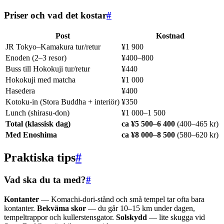
Priser och vad det kostar
#
Post
Kostnad
JR Tokyo–Kamakura tur/retur
¥1 900
Enoden (2–3 resor)
¥400–800
Buss till Hokokuji tur/retur
¥440
Hokokuji med matcha
¥1 000
Hasedera
¥400
Kotoku-in (Stora Buddha + interiör)
¥350
Lunch (shirasu-don)
¥1 000–1 500
Total (klassisk dag)
ca ¥5 500–6 400
(400–465 kr)
Med Enoshima
ca ¥8 000–8 500
(580–620 kr)
Praktiska tips
#
Vad ska du ta med?
#
Kontanter
— Komachi-dori-stånd och små tempel tar ofta bara
kontanter.
Bekväma skor
— du går 10–15 km under dagen,
tempeltrappor och kullerstensgator.
Solskydd
— lite skugga vid