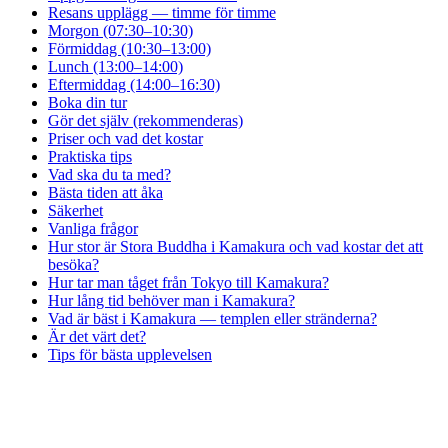
Resans upplägg — timme för timme
Morgon (07:30–10:30)
Förmiddag (10:30–13:00)
Lunch (13:00–14:00)
Eftermiddag (14:00–16:30)
Boka din tur
Gör det själv (rekommenderas)
Priser och vad det kostar
Praktiska tips
Vad ska du ta med?
Bästa tiden att åka
Säkerhet
Vanliga frågor
Hur stor är Stora Buddha i Kamakura och vad kostar det att
besöka?
Hur tar man tåget från Tokyo till Kamakura?
Hur lång tid behöver man i Kamakura?
Vad är bäst i Kamakura — templen eller stränderna?
Är det värt det?
Tips för bästa upplevelsen