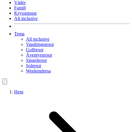
Väder
Familj
Kryssningar
All inclusive
Tema
All inclusive
Vandringsresor
Golfresor
Äventyrsresor
Singelresor
Solresor
Weekendresa
Hem