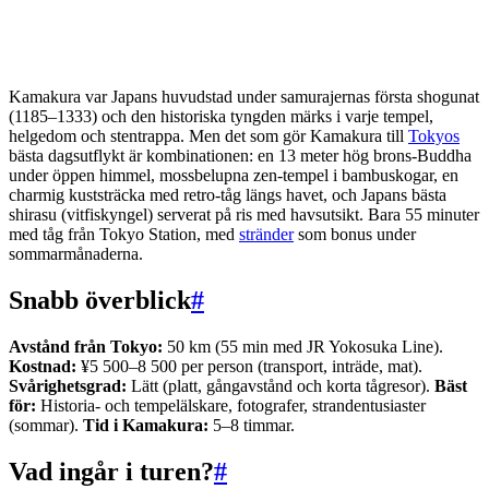
Kamakura var Japans huvudstad under samurajernas första shogunat
(1185–1333) och den historiska tyngden märks i varje tempel,
helgedom och stentrappa. Men det som gör Kamakura till
Tokyos
bästa dagsutflykt är kombinationen: en 13 meter hög brons-Buddha
under öppen himmel, mossbelupna zen-tempel i bambuskogar, en
charmig kuststräcka med retro-tåg längs havet, och Japans bästa
shirasu (vitfiskyngel) serverat på ris med havsutsikt. Bara 55 minuter
med tåg från Tokyo Station, med
stränder
som bonus under
sommarmånaderna.
Snabb överblick
#
Avstånd från Tokyo:
50 km (55 min med JR Yokosuka Line).
Kostnad:
¥5 500–8 500 per person (transport, inträde, mat).
Svårighetsgrad:
Lätt (platt, gångavstånd och korta tågresor).
Bäst
för:
Historia- och tempelälskare, fotografer, strandentusiaster
(sommar).
Tid i Kamakura:
5–8 timmar.
Vad ingår i turen?
#