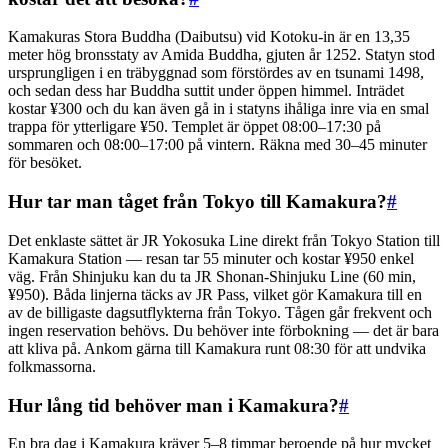
Kamakuras Stora Buddha (Daibutsu) vid Kotoku-in är en 13,35
meter hög bronsstaty av Amida Buddha, gjuten år 1252. Statyn stod
ursprungligen i en träbyggnad som förstördes av en tsunami 1498,
och sedan dess har Buddha suttit under öppen himmel. Inträdet
kostar ¥300 och du kan även gå in i statyns ihåliga inre via en smal
trappa för ytterligare ¥50. Templet är öppet 08:00–17:30 på
sommaren och 08:00–17:00 på vintern. Räkna med 30–45 minuter
för besöket.
Hur tar man tåget från Tokyo till Kamakura?
#
Det enklaste sättet är JR Yokosuka Line direkt från Tokyo Station till
Kamakura Station — resan tar 55 minuter och kostar ¥950 enkel
väg. Från Shinjuku kan du ta JR Shonan-Shinjuku Line (60 min,
¥950). Båda linjerna täcks av JR Pass, vilket gör Kamakura till en
av de billigaste dagsutflykterna från Tokyo. Tågen går frekvent och
ingen reservation behövs. Du behöver inte förbokning — det är bara
att kliva på. Ankom gärna till Kamakura runt 08:30 för att undvika
folkmassorna.
Hur lång tid behöver man i Kamakura?
#
En bra dag i Kamakura kräver 5–8 timmar beroende på hur mycket