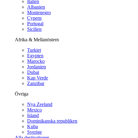
Italien
Albanien
Montenegro
Cypern
Portugal
Sicilien
Afrika & Mellanöstern
Turkiet
Egypten
Marocko
Jordanien
Dubai
Kap Verde
Zanzibar
Övriga
Nya Zeeland
Mexico
Island
Dominikanska republiken
Kuba
Sverige
Alla destinationer