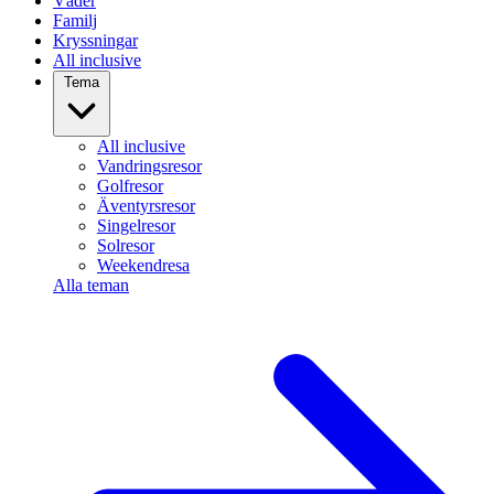
Väder
Familj
Kryssningar
All inclusive
Tema
All inclusive
Vandringsresor
Golfresor
Äventyrsresor
Singelresor
Solresor
Weekendresa
Alla teman