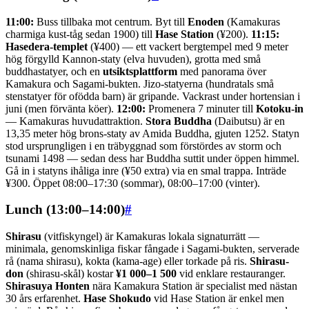
11:00:
Buss tillbaka mot centrum. Byt till
Enoden
(Kamakuras
charmiga kust-tåg sedan 1900) till
Hase Station
(¥200).
11:15:
Hasedera-templet
(¥400) — ett vackert bergtempel med 9 meter
hög förgylld Kannon-staty (elva huvuden), grotta med små
buddhastatyer, och en
utsiktsplattform
med panorama över
Kamakura och Sagami-bukten. Jizo-statyerna (hundratals små
stenstatyer för ofödda barn) är gripande. Vackrast under hortensian i
juni (men förvänta köer).
12:00:
Promenera 7 minuter till
Kotoku-in
— Kamakuras huvudattraktion.
Stora Buddha
(Daibutsu) är en
13,35 meter hög brons-staty av Amida Buddha, gjuten 1252. Statyn
stod ursprungligen i en träbyggnad som förstördes av storm och
tsunami 1498 — sedan dess har Buddha suttit under öppen himmel.
Gå in i statyns ihåliga inre (¥50 extra) via en smal trappa. Inträde
¥300. Öppet 08:00–17:30 (sommar), 08:00–17:00 (vinter).
Lunch (13:00–14:00)
#
Shirasu
(vitfiskyngel) är Kamakuras lokala signaturrätt —
minimala, genomskinliga fiskar fångade i Sagami-bukten, serverade
rå (nama shirasu), kokta (kama-age) eller torkade på ris.
Shirasu-
don
(shirasu-skål) kostar
¥1 000–1 500
vid enklare restauranger.
Shirasuya Honten
nära Kamakura Station är specialist med nästan
30 års erfarenhet.
Hase Shokudo
vid Hase Station är enkel men