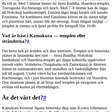
du vill se. Med 5 timmar hinner du Stora Buddha, Hasedera-templet,
Tsurugaoka Hachimangu och lunch. Med 7–8 timmar kan du lägga
till Hokokuji bambustempel, Enoden-tåget längs kusten och kanske
Enoshima. Att kombinera med Enoshima kräver att du startar tidigt
och prioriterar hårt, annars blir det stressigt. Kom tidigast möjligt —
templen är tomma och ljuset perfekt för fotografi före 10:00.
Vad är bäst i Kamakura — templen eller
stränderna?
#
Det beror helt på årstiden och dina intressen. Templen och historiska
platser är fantastiska året runt — Stora Buddha, Hokokuji
bambulund och Hasedera-templet ger djupa kulturella upplevelser
oavsett väder. Stränderna (Yuigahama och Zaimokuza) är däremot
främst en sommaraktivitet, med strandhus och badmöjligheter från
juli till augusti. Under våren lockar körsbärsblommen vid
Hachimangu, och i juni blommar tusentals hortensior vid Hasedera.
Den smartaste planen är att börja med templen på morgonen och
avsluta vid kusten på eftermiddagen.
Är det värt det?
#
Kamakura levererar Japans historiska djup utan Kyotos folkmassor