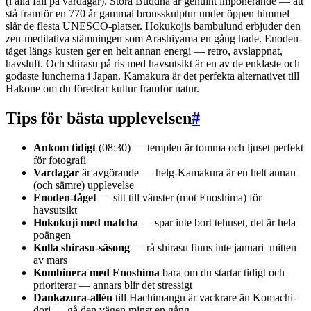
(i alla fall på vardagar). Stora Buddha är genuint imponerande — att
stå framför en 770 år gammal bronsskulptur under öppen himmel
slår de flesta UNESCO-platser. Hokukojis bambulund erbjuder den
zen-meditativa stämningen som Arashiyama en gång hade. Enoden-
tåget längs kusten ger en helt annan energi — retro, avslappnat,
havsluft. Och shirasu på ris med havsutsikt är en av de enklaste och
godaste luncherna i Japan. Kamakura är det perfekta alternativet till
Hakone om du föredrar kultur framför natur.
Tips för bästa upplevelsen
#
Ankom tidigt
(08:30) — templen är tomma och ljuset perfekt
för fotografi
Vardagar
är avgörande — helg-Kamakura är en helt annan
(och sämre) upplevelse
Enoden-tåget
— sitt till vänster (mot Enoshima) för
havsutsikt
Hokokuji med matcha
— spar inte bort tehuset, det är hela
poängen
Kolla shirasu-säsong
— rå shirasu finns inte januari–mitten
av mars
Kombinera med Enoshima
bara om du startar tidigt och
prioriterar — annars blir det stressigt
Dankazura-allén
till Hachimangu är vackrare än Komachi-
dori — gå den vägen minst en gång