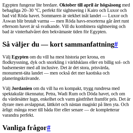
Egypten fungerar lite bredare.
Oktober till april är högsäsong
med
behagliga 20–30 °C, perfekt för sightseeing i Kairo och Luxor och
bad vid Röda havet. Sommaren är stekhet inåt landet — Luxor och
Aswan blir brutalt varma — men Röda havs-resorterna går året runt
eftersom havet är så svalkande. Vill du kombinera sightseeing och
bad är vinterhalvåret den bekvämaste tiden för Egypten.
Så väljer du — kort sammanfattning
#
Välj
Egypten
om du vill ha mest historia per krona, en
flodkryssning, dyk och snorkling i världsklass eller en billig sol- och
badsemester med all inclusive. Det är det stora, prisvärda,
monument-täta landet — men också det mer kaotiska och
planeringskrävande.
Välj
Jordanien
om du vill ha en kompakt, trygg rundresa med
spektakulär ökennatur, Petra, Wadi Rum och Döda havet, och om
du värdesätter lugn, enkelhet och varm gästfrihet framför pris. Det är
dyrare men avslappnat, lättkört och nästan magiskt på liten yta. Och
ärligt: många reser till båda förr eller senare — de kompletterar
varandra perfekt.
Vanliga frågor
#