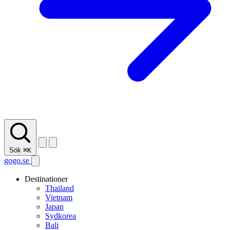
Sök
⌘K
gogo.se
Destinationer
Thailand
Vietnam
Japan
Sydkorea
Bali