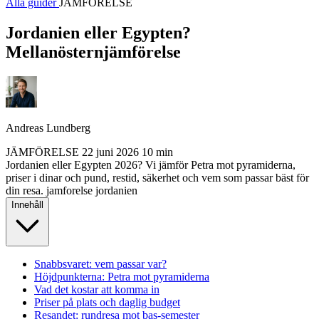
Alla guider
JÄMFÖRELSE
Jordanien eller Egypten?
Mellanösternjämförelse
Andreas Lundberg
JÄMFÖRELSE
22 juni 2026
10 min
Jordanien eller Egypten 2026? Vi jämför Petra mot pyramiderna,
priser i dinar och pund, restid, säkerhet och vem som passar bäst för
din resa.
jamforelse
jordanien
Innehåll
Snabbsvaret: vem passar var?
Höjdpunkterna: Petra mot pyramiderna
Vad det kostar att komma in
Priser på plats och daglig budget
Resandet: rundresa mot bas-semester