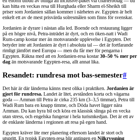
en enorm utbud av billiga all inclusive-paket via charterbolag — du
kan hitta en veckas resa till Hurghada eller Sharm el-Sheikh till
priser som Jordanien sällan kommer i närheten av. Egypten är helt
enkelt ett av de mest prisvärda solresmålen som finns för svenskar.
Jordanien är dyrare i nästan alla led. Boende och restaurang ligger
på en högre nivå, Petra-inträdet är dyrt, och en öken-natt i Wadi
Rum-camp kostar mer än motsvarande upplevelse i Egypten. Det
betyder inte att Jordanien är dyrt i absoluta tal — det är fortfarande
rimligt jämfört med Europa — men du får mer för pengarna i
Egypten. Räkna med att en Jordanien-resa kostar
30–50 % mer per
dag
än motsvarande Egypten-resa, allt annat lika.
Resandet: rundresa mot bas-semester
#
Det här är där länderna känns mest olika i praktiken.
Jordanien är
gjort för rundresa.
Landet är litet, avstånden korta och vägarna
goda — Amman till Petra är cirka 235 km (3–3,5 timmar), Petra till
Wadi Rum bara en knapp timme, och Döda havet ligger nära
Amman. Du kan hyra bil och köra en klassisk slinga på en vecka
utan stress, och engelska fungerar i hela turismkedjan. Det är ett av
de enklaste länderna i regionen att resa på egen hand.
Egypten kräver lite mer planering eftersom landet är stort och
utspritt. En typisk Egypten-resa blir antingen en
Nilkryssning