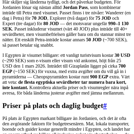
Här skiljer sig länderna tydligt, och det påverkar budgeten. För
Jordanien lönar sig nästan alltid
Jordan Pass
, som kombinerar
inträde till Petra med visumet. Passet finns i tre nivåer: Wanderer (en
dag i Petra) för
70 JOD
, Explorer (två dagar) för
75 JOD
och
Expert (tre dagar) för
80 JOD
— det motsvarar ungefär
990–1 130
SEK
. Passet inkluderar visumet (värt 40 JOD) plus inträde till 40+
sevärdheter, men visumbefrielsen gäller bara om du stannar minst tre
nätter. Ett enskilt Petra-inträde kostar annars
50 JOD
(~700 SEK),
så passet betalar sig snabbt.
I Egypten är visumet billigare: ett vanligt turistvisum kostar
30 USD
(~290 SEK) som e-visum eller visum vid ankomst, höjt från 25
USD den 1 mars 2026. Inträdet till Gizaplatån ligger på cirka
700
EGP
(~150 SEK) för vuxna, med extra avgifter om du vill gå in i
pyramiderna — Cheopspyramiden kostar runt
900 EGP
extra. Värt
att veta:
de flesta egyptiska sevärdheter tar numera bara kort,
inte kontant.
Kontrollera aktuella priser och visumregler nära inpå
avresa, för båda länderna justerar avgifter med jämna mellanrum.
Priser på plats och daglig budget
#
På plats är Egypten markant billigare än Jordanien, och det är ofta
den avgörande faktorn för budgetresenären. Mat, lokala transporter,
boende och guider kostar generellt mindre i Egypten, och landet har