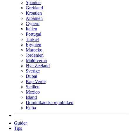
Spanien
Grekland
Kroatien
Albanien
Cypern
Italien
Portugal
Turkiet
Egypten
Marocko
Jordanien
Maldiverna
Nya Zeeland
Sverige
Dubai
Kap Verde
Sicilien
Mexico
Island
Dominikanska republiken
Kuba
Guider
Tips