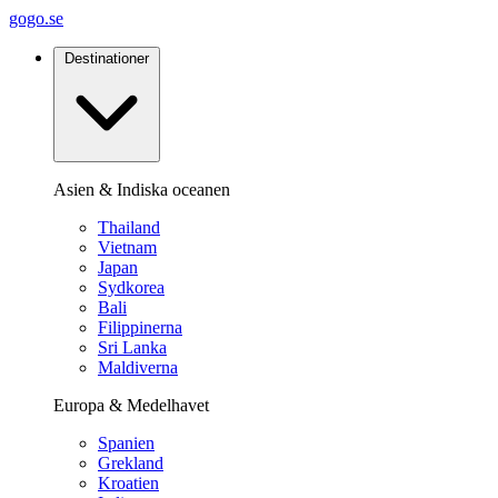
gogo.se
Destinationer
Asien & Indiska oceanen
Thailand
Vietnam
Japan
Sydkorea
Bali
Filippinerna
Sri Lanka
Maldiverna
Europa & Medelhavet
Spanien
Grekland
Kroatien