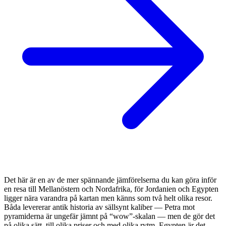
Det här är en av de mer spännande jämförelserna du kan göra inför
en resa till Mellanöstern och Nordafrika, för Jordanien och Egypten
ligger nära varandra på kartan men känns som två helt olika resor.
Båda levererar antik historia av sällsynt kaliber — Petra mot
pyramiderna är ungefär jämnt på “wow”-skalan — men de gör det
på olika sätt, till olika priser och med olika rytm. Egypten är det