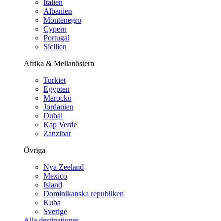
Italien
Albanien
Montenegro
Cypern
Portugal
Sicilien
Afrika & Mellanöstern
Turkiet
Egypten
Marocko
Jordanien
Dubai
Kap Verde
Zanzibar
Övriga
Nya Zeeland
Mexico
Island
Dominikanska republiken
Kuba
Sverige
Alla destinationer