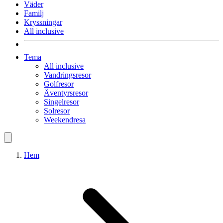
Väder
Familj
Kryssningar
All inclusive
Tema
All inclusive
Vandringsresor
Golfresor
Äventyrsresor
Singelresor
Solresor
Weekendresa
Hem