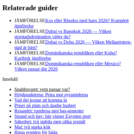
Relaterade guider
JÄMFÖRELSE
Kos eller Rhodos med barn 2026? Komplett
jämförelse
JÄMFÖRELSE
Dubai vs Bangkok 2026 — Vilken
storstadsdestination väljer du?
JÄMFÖRELSE
Dubai vs Doha 2026 — Vilken Mellanöstern-
stad är bäst?
JÄMFÖRELSE
Dominikanska republiken eller Kuba?
Karibisk jämförelse
JÄMFÖRELSE
Dominikanska republiken eller Mexico?
Vilken passar dig 2026
Innehåll
Snabbsvaret: vem passar var?
Höjdpunkterna: Petra mot pyramiderna
Vad det kostar att komma in
Priser på plats och daglig budget
Resandet: rundresa mot bas-semester
Strand och hav: här vinner Egypten stort
Säkerhet: två stabila men olika resmål
Mat: två starka kök
Bästa restiden för båda