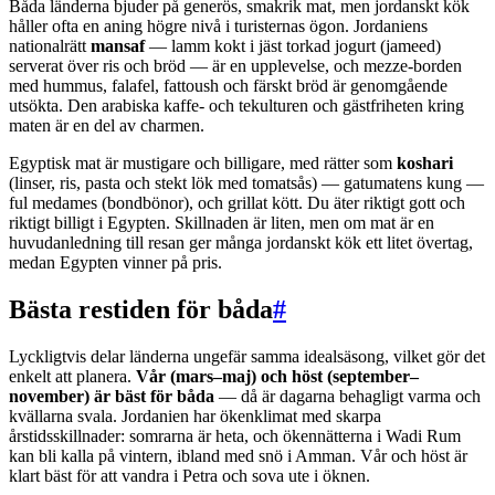
Båda länderna bjuder på generös, smakrik mat, men jordanskt kök
håller ofta en aning högre nivå i turisternas ögon. Jordaniens
nationalrätt
mansaf
— lamm kokt i jäst torkad jogurt (jameed)
serverat över ris och bröd — är en upplevelse, och mezze-borden
med hummus, falafel, fattoush och färskt bröd är genomgående
utsökta. Den arabiska kaffe- och tekulturen och gästfriheten kring
maten är en del av charmen.
Egyptisk mat är mustigare och billigare, med rätter som
koshari
(linser, ris, pasta och stekt lök med tomatsås) — gatumatens kung —
ful medames (bondbönor), och grillat kött. Du äter riktigt gott och
riktigt billigt i Egypten. Skillnaden är liten, men om mat är en
huvudanledning till resan ger många jordanskt kök ett litet övertag,
medan Egypten vinner på pris.
Bästa restiden för båda
#
Lyckligtvis delar länderna ungefär samma idealsäsong, vilket gör det
enkelt att planera.
Vår (mars–maj) och höst (september–
november) är bäst för båda
— då är dagarna behagligt varma och
kvällarna svala. Jordanien har ökenklimat med skarpa
årstidsskillnader: somrarna är heta, och ökennätterna i Wadi Rum
kan bli kalla på vintern, ibland med snö i Amman. Vår och höst är
klart bäst för att vandra i Petra och sova ute i öknen.