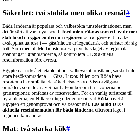
Säkerhet: två stabila men olika resmål
#
Båda länderna är populära och välbesökta turistdestinationer, men
det är värt att vara nyanserad.
Jordanien räknas som ett av de mer
stabila och trygga länderna i regionen
och är generellt mycket
avslappnat att resa i — gästfriheten är legendarisk och turister rör sig
fritt. Som med all Mellanöstern-resa påverkas läget av regionala
spänningar i grannländerna, så kontrollera UD:s aktuella
reseinformation före avresa.
Egypten är också ett etablerat och välbevakat turistland, särskilt i de
stora besöksområdena — Giza, Luxor, Nilen och Röda havs-
resorterna har omfattande säkerhetsnärvaro. Vissa avlägsna
områden, som delar av Sinai-halvön bortom turistzonerna och
gränsregioner, omfattas av reseavrådan. För en vanlig turistresa till
pyramiderna, en Nilkryssning eller en resort vid Röda havet är
Egypten ett genomprövat och välbesökt mål.
Läs alltid UD:s
aktuella reseinformation för båda länderna
eftersom läget i
regionen kan ändras.
Mat: två starka kök
#