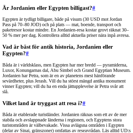
Är Jordanien eller Egypten billigast?
#
Egypten är tydligt billigare, både på visum (30 USD mot Jordan
Pass på 70–80 JOD) och på plats — mat, boende, transport och
paketresor kostar mindre. En Jordanien-resa kostar grovt räknat 30–
50 % mer per dag. Kontrollera alltid aktuella priser nära inpå avresa.
Vad är bäst för antik historia, Jordanien eller
Egypten?
#
Båda är i världsklass, men Egypten har mer bredd — pyramiderna,
Luxor, Konungarnas dal, Abu Simbel och Grand Egyptian Museum.
Jordanien har Petra, som är en av planetens mest hänförande
sevärdheter, plus Jerash. Vill du ha störst mängd antika monument
vinner Egypten; vill du ha en enda jättupplevelse är Petra svår att
slå.
Vilket land är tryggast att resa i?
#
Båda är etablerade turistländer. Jordanien räknas som ett av de mer
stabila och avslappnade länderna i regionen, och Egyptens stora
turistområden är välbevakade. Vissa avlägsna områden i Egypten
(delar av Sinai, gränszoner) omfattas av reseavrådan. Läs alltid UD:s