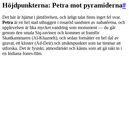
Höjdpunkterna: Petra mot pyramiderna
#
Det här är hjärtat i jämförelsen, och ärligt talat finns inget fel svar.
Petra
är en hel stad uthuggen i rosaröd sandsten av nabatéerna, och
upplevelsen är lika mycket vandring som monument — du går
genom den smala Siq-ravinen och kommer ut framför
Skattkammaren (Al-Khazneh), och sedan fortsätter en hel dal av
gravar, ett kloster (Ad-Deir) och utsiktspunkter som tar timmar att
utforska. Det är fysiskt, atmosfäriskt och känns som att gå rakt in i
en Indiana Jones-film.