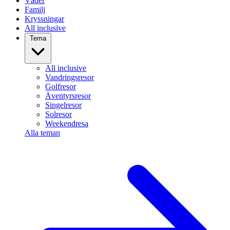
Väder
Familj
Kryssningar
All inclusive
Tema
All inclusive
Vandringsresor
Golfresor
Äventyrsresor
Singelresor
Solresor
Weekendresa
Alla teman