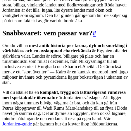
stora, billiga, vimlande landet med flodkryssningar och Röda havet;
Jordanien är det lilla, lugna, lite dyrare landet med öken och
vänlighet som signum. Den här guiden går igenom hur de skiljer sig
på det som faktiskt avgör vart du borde åka.
Snabbsvaret: vem passar var?
#
Om du vill ha
mest antik historia per krona, dyk och snorkling i
världsklass och en avslappnad charterkänsla
är Egypten ofta det
självklara valet. Landet är större, billigare på plats och har en
turismindustri som rullat i decennier, från Nilkryssningar till all
inclusive-resorter i Hurghada och Sharm el-Sheikh. Det är också
mer av ett “stort äventyr” — Kairo är en kaotisk metropol med tjugo
miljoner invånare och pyramiderna ligger bokstavligen i utkanten av
stan.
Vill du istället ha en
kompakt, trygg och lättnavigerad rundresa
med spektakulär ökennatur
är Jordanien svårslaget. Allt ligger
inom några timmars bilväg, vägarna är bra, och du kan gå från
Petras klippgravar till Wadi Rums Mars-landskap till att flyta i Döda
havet på samma dag. Det är dyrare än Egypten, men också lugnare,
mindre påträngande och enklare att resa på egen hand. Vår
Jordanien-guide
går igenom hur du knyter ihop höjdpunkterna.