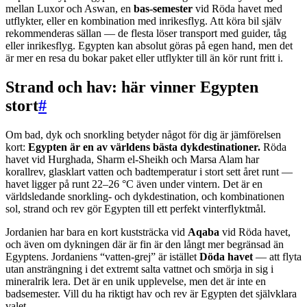
mellan Luxor och Aswan, en
bas-semester
vid Röda havet med
utflykter, eller en kombination med inrikesflyg. Att köra bil själv
rekommenderas sällan — de flesta löser transport med guider, tåg
eller inrikesflyg. Egypten kan absolut göras på egen hand, men det
är mer en resa du bokar paket eller utflykter till än kör runt fritt i.
Strand och hav: här vinner Egypten
stort
#
Om bad, dyk och snorkling betyder något för dig är jämförelsen
kort:
Egypten är en av världens bästa dykdestinationer.
Röda
havet vid Hurghada, Sharm el-Sheikh och Marsa Alam har
korallrev, glasklart vatten och badtemperatur i stort sett året runt —
havet ligger på runt 22–26 °C även under vintern. Det är en
världsledande snorkling- och dykdestination, och kombinationen
sol, strand och rev gör Egypten till ett perfekt vinterflyktmål.
Jordanien har bara en kort kuststräcka vid
Aqaba
vid Röda havet,
och även om dykningen där är fin är den långt mer begränsad än
Egyptens. Jordaniens “vatten-grej” är istället
Döda havet
— att flyta
utan ansträngning i det extremt salta vattnet och smörja in sig i
mineralrik lera. Det är en unik upplevelse, men det är inte en
badsemester. Vill du ha riktigt hav och rev är Egypten det självklara
valet.