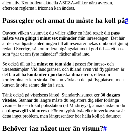
alternativ. Kontrollera aktuella ASEZA-villkor nära avresan,
eftersom reglerna i frizonen kan ändras.
Passregler och annat du måste ha koll på
#
Oavsett vilken visumväg du väljer gäller en hård regel: ditt
pass
måste vara giltigt i minst sex månader
från inresedagen. Det här
är den vanligaste anledningen till att resenärer nekas ombordstigning
redan i Sverige, så kontrollera utgångsdatumet i god tid — ett pass
som “går ut om fyra månader” räcker alltså inte.
Se också till att ha
minst en tom sida
i passet för inrese- och
utresestämplar. Vid landgränser, och ibland även vid flygplatser, är
det bra att ha
kontanter i jordanska dinar
redo, eftersom
kortterminaler kan strula. Du kan växla en del på flygplatsen, men
kursen är ofta sämre där än i stan.
Tänk också på vistelsens längd. Standardvisumet ger
30 dagars
vistelse
. Stannar du längre måste du registrera dig eller förlänga
visumet hos en lokal polisstation (al-Mudiriyya), annars riskerar du
en
dagsavgift vid utresa
. För en typisk två- eller treveckorsresa är
detta inget problem, men långresenärer bör hålla koll på datumet.
Behöver jag något mer än visum?
#