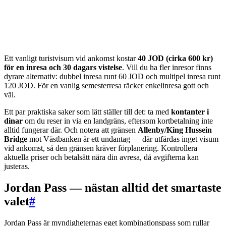
Ett vanligt turistvisum vid ankomst kostar
40 JOD (cirka 600 kr)
för en inresa och 30 dagars vistelse
. Vill du ha fler inresor finns
dyrare alternativ: dubbel inresa runt 60 JOD och multipel inresa runt
120 JOD. För en vanlig semesterresa räcker enkelinresa gott och
väl.
Ett par praktiska saker som lätt ställer till det: ta med
kontanter i
dinar
om du reser in via en landgräns, eftersom kortbetalning inte
alltid fungerar där. Och notera att gränsen
Allenby/King Hussein
Bridge
mot Västbanken är ett undantag — där utfärdas inget visum
vid ankomst, så den gränsen kräver förplanering. Kontrollera
aktuella priser och betalsätt nära din avresa, då avgifterna kan
justeras.
Jordan Pass — nästan alltid det smartaste
valet
#
Jordan Pass är myndigheternas eget kombinationspass som rullar