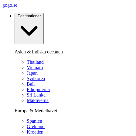
gogo.se
Destinationer
Asien & Indiska oceanen
Thailand
Vietnam
Japan
Sydkorea
Bali
Filippinerna
Sri Lanka
Maldiverna
Europa & Medelhavet
Spanien
Grekland
Kroatien