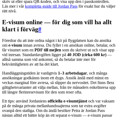
skriv ut eller spara QR-koden, och visa upp den i passkontrollen.
Läs mer i vår
kompletta guide till Jordan Pass
för exakt hur du väljer
rätt nivå.
E-visum online — för dig som vill ha allt
klart i förväg
#
Föredrar du att inte ordna något i kö på flygplatsen kan du ansöka
om
e-visum
innan avresa. Du fyller i en ansökan online, betalar, och
får visumet som en
PDF till mejlen
som du skriver ut och visar upp
vid inresan. Standardavgiften ligger på
40 JOD (cirka 600 kr)
—
alltså samma som vid ankomst, så du betalar inte mer för
bekvämligheten av att ha det klart.
Handläggningstiden är vanligtvis
1–3 arbetsdagar
, och många
ansökningar godkänns inom ett dygn. Ansök ändå med minst en
veckas marginal före avresa, så slipper du nervositet. Det finns flera
giltighetsvarianter att välja mellan, från tre månaders enkelinresa upp
till längre flerinresevisum för den som reser ofta.
Ett tips: använd Jordaniens
officiella e-visumtjänst
och var vaksam
på de många privata mellanhandssajterna som tar extra avgifter
ovanpå den statliga. Om du ändå besöker Petra är Jordan Pass
nästan alltid ett bättre köp än ett separat e-visum — e-visum passar