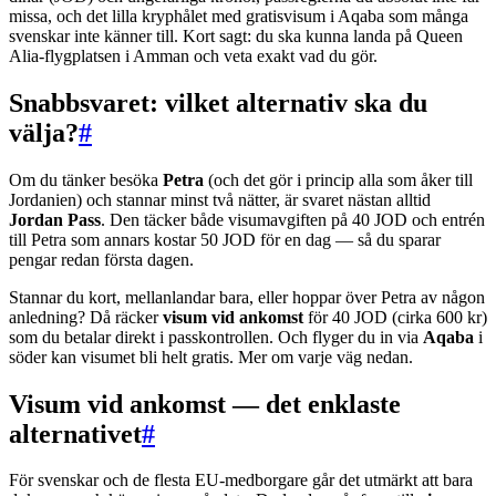
missa, och det lilla kryphålet med gratisvisum i Aqaba som många
svenskar inte känner till. Kort sagt: du ska kunna landa på Queen
Alia-flygplatsen i Amman och veta exakt vad du gör.
Snabbsvaret: vilket alternativ ska du
välja?
#
Om du tänker besöka
Petra
(och det gör i princip alla som åker till
Jordanien) och stannar minst två nätter, är svaret nästan alltid
Jordan Pass
. Den täcker både visumavgiften på 40 JOD och entrén
till Petra som annars kostar 50 JOD för en dag — så du sparar
pengar redan första dagen.
Stannar du kort, mellanlandar bara, eller hoppar över Petra av någon
anledning? Då räcker
visum vid ankomst
för 40 JOD (cirka 600 kr)
som du betalar direkt i passkontrollen. Och flyger du in via
Aqaba
i
söder kan visumet bli helt gratis. Mer om varje väg nedan.
Visum vid ankomst — det enklaste
alternativet
#
För svenskar och de flesta EU-medborgare går det utmärkt att bara