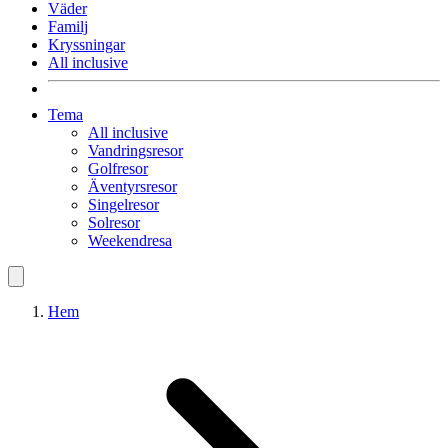
Väder
Familj
Kryssningar
All inclusive
Tema
All inclusive
Vandringsresor
Golfresor
Äventyrsresor
Singelresor
Solresor
Weekendresa
Hem