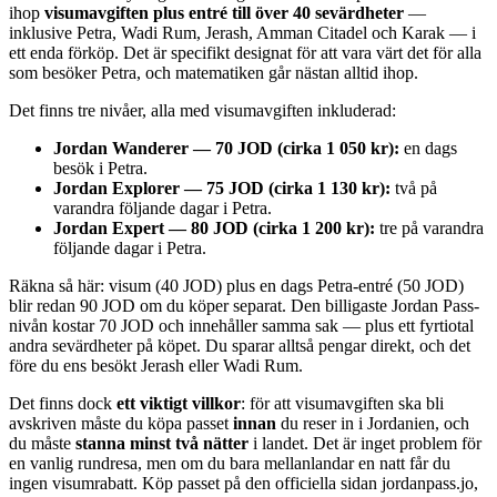
ihop
visumavgiften plus entré till över 40 sevärdheter
—
inklusive Petra, Wadi Rum, Jerash, Amman Citadel och Karak — i
ett enda förköp. Det är specifikt designat för att vara värt det för alla
som besöker Petra, och matematiken går nästan alltid ihop.
Det finns tre nivåer, alla med visumavgiften inkluderad:
Jordan Wanderer — 70 JOD (cirka 1 050 kr):
en dags
besök i Petra.
Jordan Explorer — 75 JOD (cirka 1 130 kr):
två på
varandra följande dagar i Petra.
Jordan Expert — 80 JOD (cirka 1 200 kr):
tre på varandra
följande dagar i Petra.
Räkna så här: visum (40 JOD) plus en dags Petra-entré (50 JOD)
blir redan 90 JOD om du köper separat. Den billigaste Jordan Pass-
nivån kostar 70 JOD och innehåller samma sak — plus ett fyrtiotal
andra sevärdheter på köpet. Du sparar alltså pengar direkt, och det
före du ens besökt Jerash eller Wadi Rum.
Det finns dock
ett viktigt villkor
: för att visumavgiften ska bli
avskriven måste du köpa passet
innan
du reser in i Jordanien, och
du måste
stanna minst två nätter
i landet. Det är inget problem för
en vanlig rundresa, men om du bara mellanlandar en natt får du
ingen visumrabatt. Köp passet på den officiella sidan jordanpass.jo,