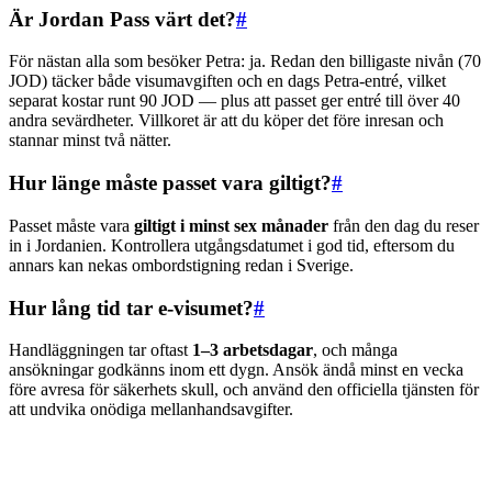
Är Jordan Pass värt det?
#
För nästan alla som besöker Petra: ja. Redan den billigaste nivån (70
JOD) täcker både visumavgiften och en dags Petra-entré, vilket
separat kostar runt 90 JOD — plus att passet ger entré till över 40
andra sevärdheter. Villkoret är att du köper det före inresan och
stannar minst två nätter.
Hur länge måste passet vara giltigt?
#
Passet måste vara
giltigt i minst sex månader
från den dag du reser
in i Jordanien. Kontrollera utgångsdatumet i god tid, eftersom du
annars kan nekas ombordstigning redan i Sverige.
Hur lång tid tar e-visumet?
#
Handläggningen tar oftast
1–3 arbetsdagar
, och många
ansökningar godkänns inom ett dygn. Ansök ändå minst en vecka
före avresa för säkerhets skull, och använd den officiella tjänsten för
att undvika onödiga mellanhandsavgifter.