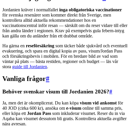
Jordanien kräver i normalfallet
inga obligatoriska vaccinationer
för svenska resenärer som kommer direkt från Sverige, men
kontrollera alltid aktuella rekommendationer hos en
vaccinationscentral inför resan — särskilt om du reser vidare till eller
från andra länder i regionen. Krav på exempelvis gula febern-intyg
kan gälla om du anländer från ett drabbat område.
Ha gärna en
reseförsäkring
som täcker både sjukvård och eventuell
evakuering, och spara en digital kopia av pass, visum/Jordan Pass
och försäkringsbevis i mobilen. För en bredare bild av vad som
väntar på plats — bästa restiden, regioner och budget — läs vår
stora
guide till Jordanien
.
Vanliga frågor
#
Behöver svenskar visum till Jordanien 2026?
#
Ja, men det är okomplicerat. Du kan köpa
visum vid ankomst
för
40 JOD (cirka 600 kr), ansöka om
e-visum
online till samma pris,
eller köpa ett
Jordan Pass
som inkluderar visumet. Reser du in via
Aqaba kan visumet dessutom bli gratis. Kontrollera aktuella avgifter
nära avresan.