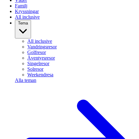
Väder
Familj
Kryssningar
All inclusive
Tema
All inclusive
Vandringsresor
Golfresor
Äventyrsresor
Singelresor
Solresor
Weekendresa
Alla teman