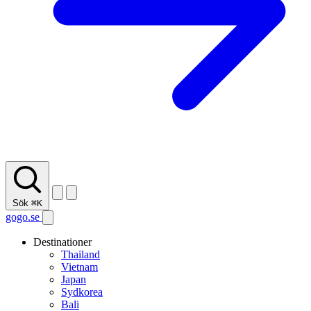
Sök
⌘K
gogo.se
Destinationer
Thailand
Vietnam
Japan
Sydkorea
Bali