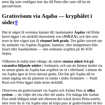
mest dig som verkligen inte ska till Petra eller som vill ha ett
specialvisum.
Gratisvisum via Aqaba — kryphålet i
söder
#
Här är något få svenskar känner till: hamnstaden
Aqaba
vid Röda
havet ligger i en särskild ekonomisk zon (
ASEZA
), och den som
reser in den vägen kan få
visumet helt gratis
. Det gäller oavsett om
du anländer via Aqabas flygplats, hamnen, eller landgränsen från
Israel eller Saudiarabien — den ordinarie avgiften på 40 JOD
slopas.
Villkoren är enkla men viktiga: du måste
stanna minst två på
varandra följande nätter
i Jordanien, och om du lämnar landet via
en annan gräns än Aqaba kan avgiften tas ut i efterhand. Lämnar du
via Aqaba igen är även utresan gratis. Det här gör Aqaba till en
smart ingång om du planerar en runda i södra Jordanien — Wadi
Rum och Petra ligger båda inom räckhåll.
Observera att gratisvisumet via Aqaba och Jordan Pass är
olika
system
— du väljer det ena eller det andra. För många blir Jordan
Pass ändå billigast totalt sett eftersom det också täcker Petra-entrén,
men reser du in via Aqaba utan att köpa pass är gratisvisumet ett bra