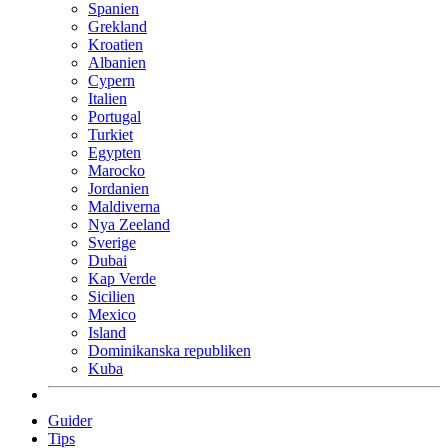
Spanien
Grekland
Kroatien
Albanien
Cypern
Italien
Portugal
Turkiet
Egypten
Marocko
Jordanien
Maldiverna
Nya Zeeland
Sverige
Dubai
Kap Verde
Sicilien
Mexico
Island
Dominikanska republiken
Kuba
Guider
Tips