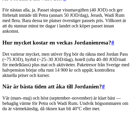
För nästan alla, ja. Passet slopar visumavgiften (40 JOD) och ger
förbetalt inträde till Petra (annars 50 JOD/dag), Jerash, Wadi Rum
med flera. Bara dessa tre platser överstiger passets pris. Villkoret är
att du stannar minst tre dagar i landet och köper passet innan
ankomst.
Hur mycket kostar en veckas Jordanienresa?
#
Det varierar mycket, men utöver flyg bör du räkna med Jordan Pass
(~75 JOD), hyrbil (~25–30 JOD/dag), hotell (ofta 40–80 JOD/natt
för medelklass) plus mat och aktiviteter. Paketresor från Sverige med
halvpension börjar ofta runt 14 900 kr och uppåt; kontrollera
aktuella priser och kurser.
När är bästa tiden att åka till Jordanien?
#
Vår (mars–maj) och höst (september–november) är klart bäst —
behaglig värme för Petra och Wadi Rum. Undvik högsommaren om
du är värmekänslig, då öknen kan bli 40°C eller mer.