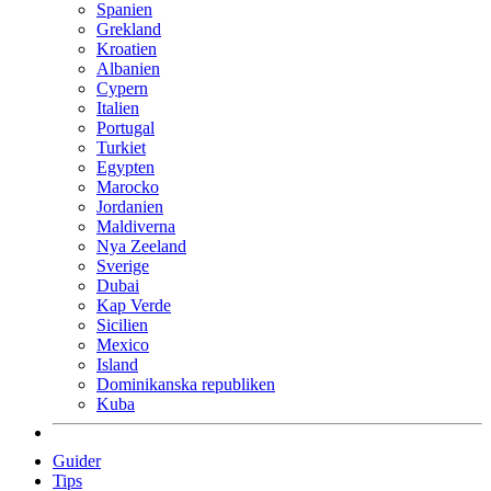
Spanien
Grekland
Kroatien
Albanien
Cypern
Italien
Portugal
Turkiet
Egypten
Marocko
Jordanien
Maldiverna
Nya Zeeland
Sverige
Dubai
Kap Verde
Sicilien
Mexico
Island
Dominikanska republiken
Kuba
Guider
Tips