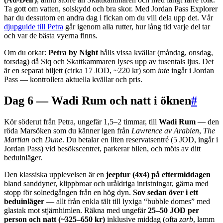
Ta gott om vatten, solskydd och bra skor. Med Jordan Pass Explorer
har du dessutom en andra dag i fickan om du vill dela upp det. Vår
djupguide till Petra
går igenom alla rutter, hur lång tid varje del tar
och var de bästa vyerna finns.
Om du orkar:
Petra by Night
hålls vissa kvällar (måndag, onsdag,
torsdag) då Siq och Skattkammaren lyses upp av tusentals ljus. Det
är en separat biljett (cirka 17 JOD, ~220 kr) som
inte
ingår i Jordan
Pass — kontrollera aktuella kvällar och pris.
Dag 6 — Wadi Rum och natt i öknen
#
Kör söderut från Petra, ungefär 1,5–2 timmar, till
Wadi Rum
— den
röda Marsöken som du känner igen från
Lawrence av Arabien
,
The
Martian
och
Dune
. Du betalar en liten reservatsentré (5 JOD, ingår i
Jordan Pass) vid besökscentret, parkerar bilen, och möts av ditt
beduinläger.
Den klassiska upplevelsen är en
jeeptur (4x4) på eftermiddagen
bland sanddyner, klippbroar och uråldriga inristningar, gärna med
stopp för solnedgången från en hög dyn.
Sov sedan över i ett
beduinläger
— allt från enkla tält till lyxiga “bubble domes” med
glastak mot stjärnhimlen. Räkna med ungefär
25–50 JOD per
person och natt (~325–650 kr)
inklusive middag (ofta
zarb
, lamm