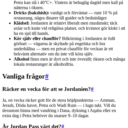
Petra kan slå i 40°C+. Vintern är behaglig dagtid men kall på
nätterna i öknen.
Dricks (bakshish):
vanligt och förväntat — runt 10 % på
restaurang, några dinarer till guider och beduinläger.
Klädsel:
Jordanien är relativt liberalt men muslimskt; täck
axlar och knän vid religiösa platser, och kvinnor gör klokt i att
ha en sjal till hands.
Kör själv eller chaufför?
Bilkörning i Jordanien är fullt
görbart — vägarna är skyltade på engelska och bra
underhållna — men en privat chaufför för veckan är ett
bekvämt alternativ om du inte vill köra själv.
Alkohol
finns men är dyrt och inte överallt; öknen och många
lokala restauranger är alkoholfria.
Vanliga frågor
#
Räcker en vecka för att se Jordanien?
#
Ja, en vecka räcker gott för de stora höjdpunkterna — Amman,
Jerash, Döda havet, Petra och Wadi Rum — i lugn takt. Vill du
dessutom hinna med vandring i Dana, dykning i Aqaba eller en
extra dag i Petra behöver du snarare 9–10 dagar.
Är Jordan Pass värt det?
#