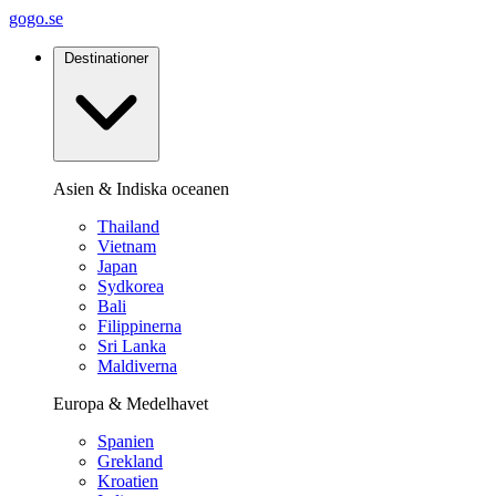
gogo.se
Destinationer
Asien & Indiska oceanen
Thailand
Vietnam
Japan
Sydkorea
Bali
Filippinerna
Sri Lanka
Maldiverna
Europa & Medelhavet
Spanien
Grekland
Kroatien