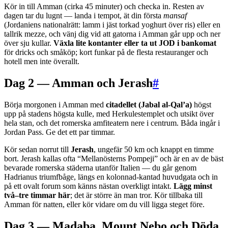
Kör in till Amman (cirka 45 minuter) och checka in. Resten av
dagen tar du lugnt — landa i tempot, ät din första
mansaf
(Jordaniens nationalrätt: lamm i jäst torkad yoghurt över ris) eller en
tallrik mezze, och vänj dig vid att gatorna i Amman går upp och ner
över sju kullar.
Växla lite kontanter eller ta ut JOD i bankomat
för dricks och småköp; kort funkar på de flesta restauranger och
hotell men inte överallt.
Dag 2 — Amman och Jerash
#
Börja morgonen i Amman med
citadellet (Jabal al-Qal’a)
högst
upp på stadens högsta kulle, med Herkulestemplet och utsikt över
hela stan, och det romerska amfiteatern nere i centrum. Båda ingår i
Jordan Pass. Ge det ett par timmar.
Kör sedan norrut till
Jerash
, ungefär 50 km och knappt en timme
bort. Jerash kallas ofta “Mellanösterns Pompeji” och är en av de bäst
bevarade romerska städerna utanför Italien — du går genom
Hadrianus triumfbåge, längs en kolonnad-kantad huvudgata och in
på ett ovalt forum som känns nästan overkligt intakt.
Lägg minst
två–tre timmar här
; det är större än man tror. Kör tillbaka till
Amman för natten, eller kör vidare om du vill ligga steget före.
Dag 3 — Madaba, Mount Nebo och Döda