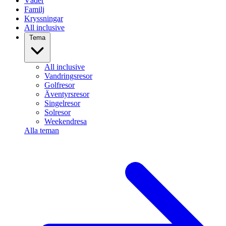
Väder
Familj
Kryssningar
All inclusive
Tema
All inclusive
Vandringsresor
Golfresor
Äventyrsresor
Singelresor
Solresor
Weekendresa
Alla teman