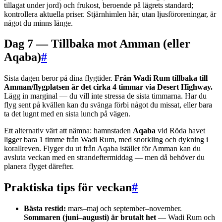
tillagat under jord) och frukost, beroende på lägrets standard;
kontrollera aktuella priser. Stjärnhimlen här, utan ljusföroreningar, är
något du minns länge.
Dag 7 — Tillbaka mot Amman (eller
Aqaba)
#
Sista dagen beror på dina flygtider.
Från Wadi Rum tillbaka till
Amman/flygplatsen är det cirka 4 timmar via Desert Highway.
Lägg in marginal — du vill inte stressa de sista timmarna. Har du
flyg sent på kvällen kan du svänga förbi något du missat, eller bara
ta det lugnt med en sista lunch på vägen.
Ett alternativ värt att nämna: hamnstaden
Aqaba
vid Röda havet
ligger bara 1 timme från Wadi Rum, med snorkling och dykning i
korallreven. Flyger du ut från Aqaba istället för Amman kan du
avsluta veckan med en strandeftermiddag — men då behöver du
planera flyget därefter.
Praktiska tips för veckan
#
Bästa restid:
mars–maj och september–november.
Sommaren (juni–augusti) är brutalt het
— Wadi Rum och