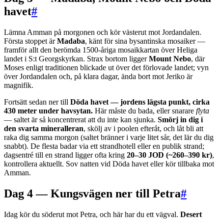
havet
#
Lämna Amman på morgonen och kör västerut mot Jordandalen.
Första stoppet är
Madaba
, känt för sina bysantinska mosaiker —
framför allt den berömda 1500-åriga mosaikkartan över Heliga
landet i S:t Georgskyrkan. Strax bortom ligger
Mount Nebo
, där
Moses enligt traditionen blickade ut över det förlovade landet; vyn
över Jordandalen och, på klara dagar, ända bort mot Jeriko är
magnifik.
Fortsätt sedan ner till
Döda havet — jordens lägsta punkt, cirka
430 meter under havsytan.
Här måste du bada, eller snarare
flyta
— saltet är så koncentrerat att du inte kan sjunka.
Smörj in dig i
den svarta mineralleran
, skölj av i poolen efteråt, och låt bli att
raka dig samma morgon (saltet bränner i varje litet sår, det lär du dig
snabbt). De flesta badar via ett strandhotell eller en publik strand;
dagsentré till en strand ligger ofta kring
20–30 JOD (~260–390 kr)
,
kontrollera aktuellt. Sov natten vid Döda havet eller kör tillbaka mot
Amman.
Dag 4 — Kungsvägen ner till Petra
#
Idag kör du söderut mot Petra, och här har du ett vägval.
Desert