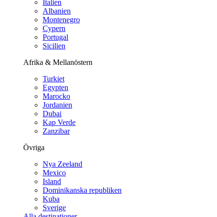
Italien
Albanien
Montenegro
Cypern
Portugal
Sicilien
Afrika & Mellanöstern
Turkiet
Egypten
Marocko
Jordanien
Dubai
Kap Verde
Zanzibar
Övriga
Nya Zeeland
Mexico
Island
Dominikanska republiken
Kuba
Sverige
Alla destinationer