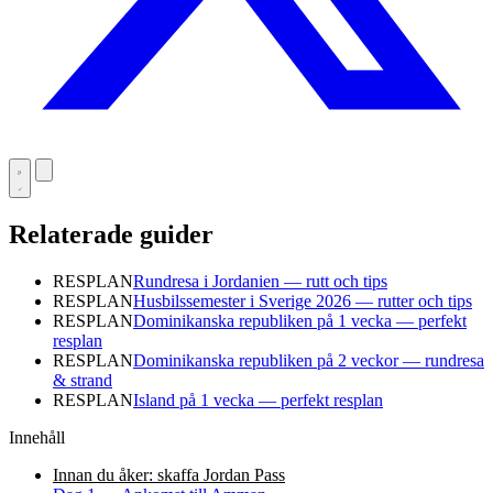
Relaterade guider
RESPLAN
Rundresa i Jordanien — rutt och tips
RESPLAN
Husbilssemester i Sverige 2026 — rutter och tips
RESPLAN
Dominikanska republiken på 1 vecka — perfekt
resplan
RESPLAN
Dominikanska republiken på 2 veckor — rundresa
& strand
RESPLAN
Island på 1 vecka — perfekt resplan
Innehåll
Innan du åker: skaffa Jordan Pass