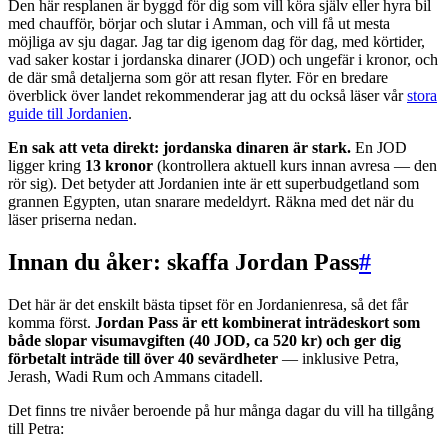
Den här resplanen är byggd för dig som vill köra själv eller hyra bil
med chaufför, börjar och slutar i Amman, och vill få ut mesta
möjliga av sju dagar. Jag tar dig igenom dag för dag, med körtider,
vad saker kostar i jordanska dinarer (JOD) och ungefär i kronor, och
de där små detaljerna som gör att resan flyter. För en bredare
överblick över landet rekommenderar jag att du också läser vår
stora
guide till Jordanien
.
En sak att veta direkt: jordanska dinaren är stark.
En JOD
ligger kring
13 kronor
(kontrollera aktuell kurs innan avresa — den
rör sig). Det betyder att Jordanien inte är ett superbudgetland som
grannen Egypten, utan snarare medeldyrt. Räkna med det när du
läser priserna nedan.
Innan du åker: skaffa Jordan Pass
#
Det här är det enskilt bästa tipset för en Jordanienresa, så det får
komma först.
Jordan Pass är ett kombinerat inträdeskort som
både slopar visumavgiften (40 JOD, ca 520 kr) och ger dig
förbetalt inträde till över 40 sevärdheter
— inklusive Petra,
Jerash, Wadi Rum och Ammans citadell.
Det finns tre nivåer beroende på hur många dagar du vill ha tillgång
till Petra: