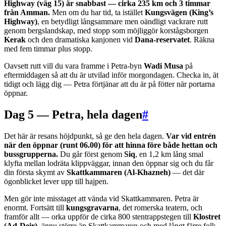
Highway (väg 15) är snabbast — cirka 235 km och 3 timmar
från Amman.
Men om du har tid, ta istället
Kungsvägen (King’s
Highway)
, en betydligt långsammare men oändligt vackrare rutt
genom bergslandskap, med stopp som möjliggör korstågsborgen
Kerak
och den dramatiska kanjonen vid
Dana-reservatet
. Räkna
med fem timmar plus stopp.
Oavsett rutt vill du vara framme i Petra-byn
Wadi Musa
på
eftermiddagen så att du är utvilad inför morgondagen. Checka in, ät
tidigt och lägg dig — Petra förtjänar att du är på fötter när portarna
öppnar.
Dag 5 — Petra, hela dagen
#
Det här är resans höjdpunkt, så ge den hela dagen.
Var vid entrén
när den öppnar (runt 06.00) för att hinna före både hettan och
bussgrupperna.
Du går först genom
Siq
, en 1,2 km lång smal
klyfta mellan lodräta klippväggar, innan den öppnar sig och du får
din första skymt av
Skattkammaren (Al-Khazneh)
— det där
ögonblicket lever upp till hajpen.
Men gör inte misstaget att vända vid Skattkammaren. Petra är
enormt. Fortsätt till
kungsgravarna
, det romerska teatern, och
framför allt — orka uppför de cirka 800 stentrappstegen till
Klostret
(Ad-Deir)
, ännu större än Skattkammaren och med långt färre folk.