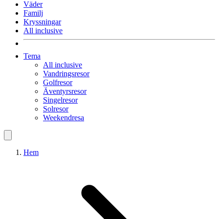
Väder
Familj
Kryssningar
All inclusive
Tema
All inclusive
Vandringsresor
Golfresor
Äventyrsresor
Singelresor
Solresor
Weekendresa
Hem