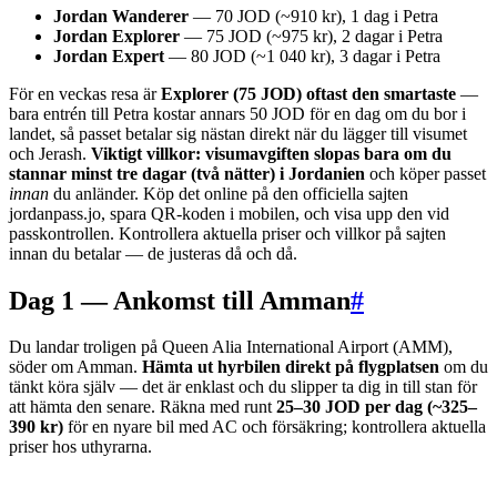
Jordan Wanderer
— 70 JOD (~910 kr), 1 dag i Petra
Jordan Explorer
— 75 JOD (~975 kr), 2 dagar i Petra
Jordan Expert
— 80 JOD (~1 040 kr), 3 dagar i Petra
För en veckas resa är
Explorer (75 JOD) oftast den smartaste
—
bara entrén till Petra kostar annars 50 JOD för en dag om du bor i
landet, så passet betalar sig nästan direkt när du lägger till visumet
och Jerash.
Viktigt villkor: visumavgiften slopas bara om du
stannar minst tre dagar (två nätter) i Jordanien
och köper passet
innan
du anländer. Köp det online på den officiella sajten
jordanpass.jo, spara QR-koden i mobilen, och visa upp den vid
passkontrollen. Kontrollera aktuella priser och villkor på sajten
innan du betalar — de justeras då och då.
Dag 1 — Ankomst till Amman
#
Du landar troligen på Queen Alia International Airport (AMM),
söder om Amman.
Hämta ut hyrbilen direkt på flygplatsen
om du
tänkt köra själv — det är enklast och du slipper ta dig in till stan för
att hämta den senare. Räkna med runt
25–30 JOD per dag (~325–
390 kr)
för en nyare bil med AC och försäkring; kontrollera aktuella
priser hos uthyrarna.