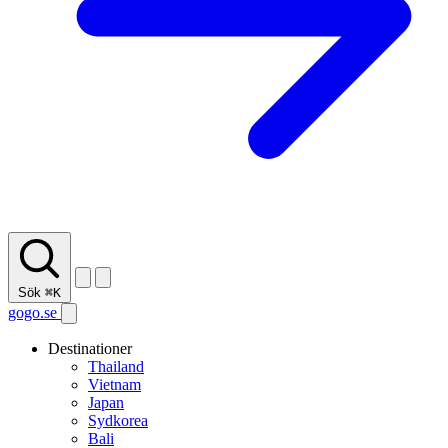
Sök
⌘K
gogo.se
Destinationer
Thailand
Vietnam
Japan
Sydkorea
Bali