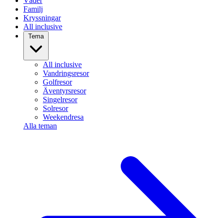
Väder
Familj
Kryssningar
All inclusive
Tema
All inclusive
Vandringsresor
Golfresor
Äventyrsresor
Singelresor
Solresor
Weekendresa
Alla teman