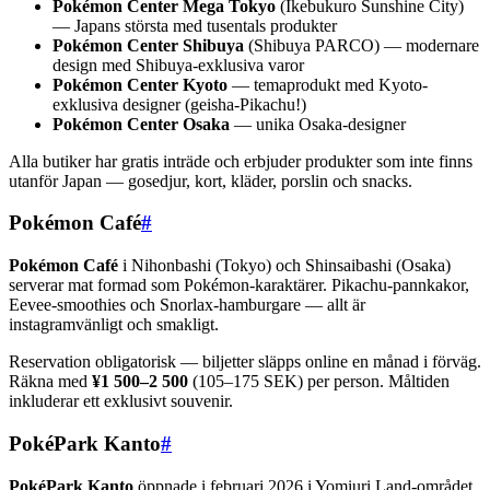
Pokémon Center Mega Tokyo
(Ikebukuro Sunshine City)
— Japans största med tusentals produkter
Pokémon Center Shibuya
(Shibuya PARCO) — modernare
design med Shibuya-exklusiva varor
Pokémon Center Kyoto
— temaprodukt med Kyoto-
exklusiva designer (geisha-Pikachu!)
Pokémon Center Osaka
— unika Osaka-designer
Alla butiker har gratis inträde och erbjuder produkter som inte finns
utanför Japan — gosedjur, kort, kläder, porslin och snacks.
Pokémon Café
#
Pokémon Café
i Nihonbashi (Tokyo) och Shinsaibashi (Osaka)
serverar mat formad som Pokémon-karaktärer. Pikachu-pannkakor,
Eevee-smoothies och Snorlax-hamburgare — allt är
instagramvänligt och smakligt.
Reservation obligatorisk — biljetter släpps online en månad i förväg.
Räkna med
¥1 500–2 500
(105–175 SEK) per person. Måltiden
inkluderar ett exklusivt souvenir.
PokéPark Kanto
#
PokéPark Kanto
öppnade i februari 2026 i Yomiuri Land-området