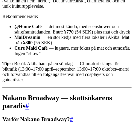
(välkommen hem, herre!). Det är surrealiskt, charmerande och en
unik kulturupplevelse.
Rekommenderade:
@Home Café
— det mest kända, med scenshower och
sångframträdanden. Entré
¥770
(54 SEK) plus mat och dryck
MaiDreamin
— en stor kedja med flera lokaler i Akiba. Mat
från
¥800
(55 SEK)
Cure Maid Café
— lugnare, mer fokus på mat och atmosfär.
Ingen “show”
Tips:
Besök Akihabara på en söndag — Chuo-dori stängs för
biltrafik (13:00–17:00 april–september, 13:00–17:00 oktober–mars)
och förvandlas till en fotgängarfestival med cosplayers och
gatuartister.
Nakano Broadway — skattsökarens
paradis
#
Varför Nakano Broadway?
#