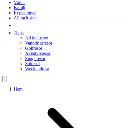
Väder
Familj
Kryssningar
All inclusive
Tema
All inclusive
Vandringsresor
Golfresor
Äventyrsresor
Singelresor
Solresor
Weekendresa
Hem