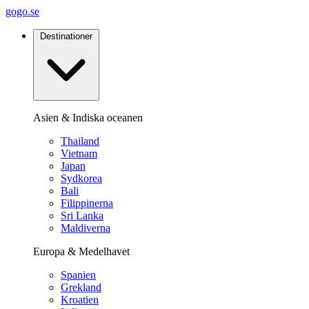
gogo.se
Destinationer
Asien & Indiska oceanen
Thailand
Vietnam
Japan
Sydkorea
Bali
Filippinerna
Sri Lanka
Maldiverna
Europa & Medelhavet
Spanien
Grekland
Kroatien