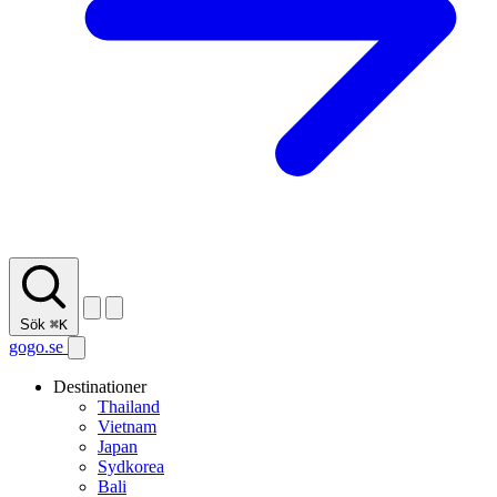
Sök
⌘K
gogo.se
Destinationer
Thailand
Vietnam
Japan
Sydkorea
Bali