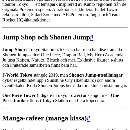
utanför Tokyo — ett temapark inspirerad av Kanto-regionen från de
originala Pokémon-spelen. Attraktioner inkluderar Pallet Town-
rekonstruktion, Safari Zone med AR-Pokémon-fångst och Team
Rocket HQ-åkattraktioner.
Jump Shop och Shonen Jump
#
Jump Shop
i Tokyo Station och Osaka har merchandise från alla
Shonen Jump-serier: One Piece, Dragon Ball, My Hero Academia,
Jujutsu Kaisen, Naruto, Bleach och mer. Exklusiva figurer, t-shirts
och limiterade samarbeten finns bara här.
J-World Tokyo
stängde 2019, men
Shonen Jump-utställningar
dyker regelbundet upp i Sunshine City (Ikebukuro) och andra
eventlokaler. Kolla Shonen Jumps hemsida för aktuella utställningar.
One Piece Tower
(tidigare i Tokyo Tower) är stängd, men
One
Piece-butiker
finns i Tokyo Station och flera köpcentra.
Manga-caféer (manga kissa)
#