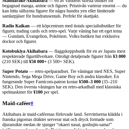
Mandarake Akihabara
— en av världens största butiker för
begagnad manga, anime och figurer. Prisnivån varierar enormt — du
kan hitta sällsynta figurer för några hundra yen eller limiterade
samlarpjäser för hundratusentals. Perfekt för skattjakt.
Radio Kaikan
— ett köpcentrum med tiotals specialistbutiker för
figurer, trading cards och retro-spel. Varje våning har ett eget tema
— Gundam, Evangelion, Pokémon. Volks-butiken har exklusiva
dockor och figurer.
Kotobukiya Akihabara
— flaggskeppsbutik för en av Japans mest
respekterade figurtillverkare. Otroligt detaljerade figurer från
¥3 000
(210 SEK) till
¥50 000+
(3 500+ SEK).
Super Potato
— retro-spelparadiset. Tre våningar med NES, Super
Nintendo, Sega Mega Drive, Game Boy och andra klassiker. En
fungerande Super Famicom-patron kostar
¥500–3 000
(35–210
SEK). Den översta våningen har en retro-arkadhall med klassiska
spelmaskiner för
¥100
per spel.
Maid-caféer
#
Akihabara är maid-caféernas förlovade land. Servitriserna klädda i
franska pigornas dräkter serverar mat och dryck formade som
djuransikte medan de sjunger “okaeri nasai, goshujin-sama!”