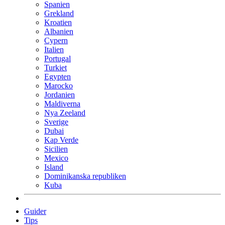
Spanien
Grekland
Kroatien
Albanien
Cypern
Italien
Portugal
Turkiet
Egypten
Marocko
Jordanien
Maldiverna
Nya Zeeland
Sverige
Dubai
Kap Verde
Sicilien
Mexico
Island
Dominikanska republiken
Kuba
Guider
Tips