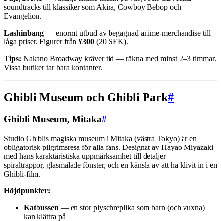
soundtracks till klassiker som Akira, Cowboy Bebop och
Evangelion.
Lashinbang
— enormt utbud av begagnad anime-merchandise till
låga priser. Figurer från
¥300
(20 SEK).
Tips:
Nakano Broadway kräver tid — räkna med minst 2–3 timmar.
Vissa butiker tar bara kontanter.
Ghibli Museum och Ghibli Park
#
Ghibli Museum, Mitaka
#
Studio Ghiblis magiska museum i Mitaka (västra Tokyo) är en
obligatorisk pilgrimsresa för alla fans. Designat av Hayao Miyazaki
med hans karaktäristiska uppmärksamhet till detaljer —
spiraltrappor, glasmålade fönster, och en känsla av att ha klivit in i en
Ghibli-film.
Höjdpunkter:
Katbussen
— en stor plyschreplika som barn (och vuxna)
kan klättra på