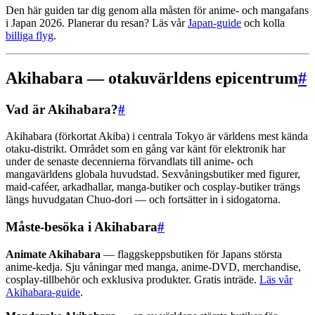
Den här guiden tar dig genom alla måsten för anime- och mangafans
i Japan 2026. Planerar du resan? Läs vår
Japan-guide
och kolla
billiga flyg
.
Akihabara — otakuvärldens epicentrum
#
Vad är Akihabara?
#
Akihabara (förkortat Akiba) i centrala Tokyo är världens mest kända
otaku-distrikt. Området som en gång var känt för elektronik har
under de senaste decennierna förvandlats till anime- och
mangavärldens globala huvudstad. Sexvåningsbutiker med figurer,
maid-caféer, arkadhallar, manga-butiker och cosplay-butiker trängs
längs huvudgatan Chuo-dori — och fortsätter in i sidogatorna.
Måste-besöka i Akihabara
#
Animate Akihabara
— flaggskeppsbutiken för Japans största
anime-kedja. Sju våningar med manga, anime-DVD, merchandise,
cosplay-tillbehör och exklusiva produkter. Gratis inträde.
Läs vår
Akihabara-guide
.