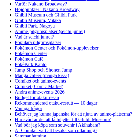
Varför Nakano Broadway?
Höjdpunkter i Nakano Broadway
Ghibli Museum och Ghibli Park
Ghibli Museum, Mitaka
Ghibli Park, Nagoya
Anime-pilgrimsplatser (seichi junrei)
Vad är seichi junrei?
Populära pilgrimsplatser
Pokémon Center och Pokémon-upplevelser
Pokémon Center
Pokémon Café
PokéPark Kanto
Jump Shop och Shonen Jump
Manga-caféer (manga kissa)
Comiket och anime-events
Comiket (Comic Market)
Andra anime-events 2026
Budget för otaku-resan
Rekommenderad otaku-resrutt — 10 dagar
Vanliga frågor
Behöver jag kunna japanska för att njuta av anime-platserna?
Hur svårt är det att få biljetter till Ghibli Museum?
Vad bör jag köpa som souvenir i Akihabara?
Är Comiket värt att besöka som utlänning?
Sammanfattning