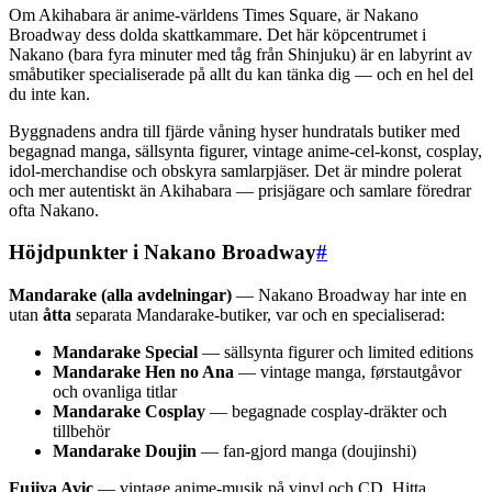
Om Akihabara är anime-världens Times Square, är Nakano
Broadway dess dolda skattkammare. Det här köpcentrumet i
Nakano (bara fyra minuter med tåg från Shinjuku) är en labyrint av
småbutiker specialiserade på allt du kan tänka dig — och en hel del
du inte kan.
Byggnadens andra till fjärde våning hyser hundratals butiker med
begagnad manga, sällsynta figurer, vintage anime-cel-konst, cosplay,
idol-merchandise och obskyra samlarpjäser. Det är mindre polerat
och mer autentiskt än Akihabara — prisjägare och samlare föredrar
ofta Nakano.
Höjdpunkter i Nakano Broadway
#
Mandarake (alla avdelningar)
— Nakano Broadway har inte en
utan
åtta
separata Mandarake-butiker, var och en specialiserad:
Mandarake Special
— sällsynta figurer och limited editions
Mandarake Hen no Ana
— vintage manga, førstautgåvor
och ovanliga titlar
Mandarake Cosplay
— begagnade cosplay-dräkter och
tillbehör
Mandarake Doujin
— fan-gjord manga (doujinshi)
Fujiya Avic
— vintage anime-musik på vinyl och CD. Hitta