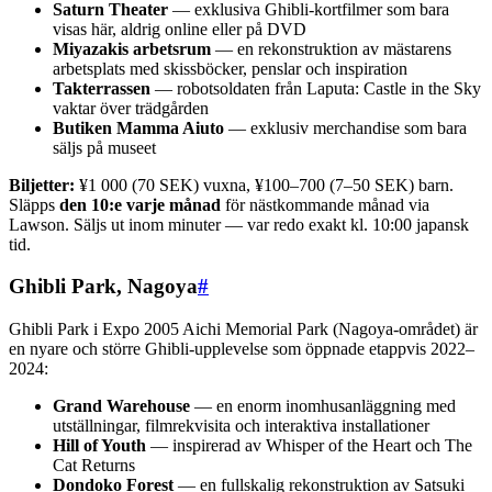
Saturn Theater
— exklusiva Ghibli-kortfilmer som bara
visas här, aldrig online eller på DVD
Miyazakis arbetsrum
— en rekonstruktion av mästarens
arbetsplats med skissböcker, penslar och inspiration
Takterrassen
— robotsoldaten från Laputa: Castle in the Sky
vaktar över trädgården
Butiken Mamma Aiuto
— exklusiv merchandise som bara
säljs på museet
Biljetter:
¥1 000 (70 SEK) vuxna, ¥100–700 (7–50 SEK) barn.
Släpps
den 10:e varje månad
för nästkommande månad via
Lawson. Säljs ut inom minuter — var redo exakt kl. 10:00 japansk
tid.
Ghibli Park, Nagoya
#
Ghibli Park i Expo 2005 Aichi Memorial Park (Nagoya-området) är
en nyare och större Ghibli-upplevelse som öppnade etappvis 2022–
2024:
Grand Warehouse
— en enorm inomhusanläggning med
utställningar, filmrekvisita och interaktiva installationer
Hill of Youth
— inspirerad av Whisper of the Heart och The
Cat Returns
Dondoko Forest
— en fullskalig rekonstruktion av Satsuki