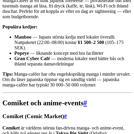
Manga-caféer är en unik japansk företeelse — privatiserade bås med
tusentals manga att läsa, fri dryck (kaffe, te, läsk), Wi-Fi och ibland
duschar. Perfekt för att koppla av efter en dag av sightseeing — eller
som budgetboende.
Populära kedjor:
Manboo
— Japans största kedja med lokaler överallt.
Nattpaketet (22:00–08:00) kostar
¥1 500–2 500
(105–175
SEK)
Popeye
— liknande koncept med bra faciliteter
Gran Cyber Café
— moderna lokaler med bättre bås och
ibland separata damavdelningar
Tips:
Manga-caféer har ofta engelskspråkig manga i mindre urvalet.
Om du läser japanska öppnar sig en oändlig värld — japanska
manga-caféer har typiskt 30 000–50 000 volymer.
Comiket och anime-events
#
Comiket (Comic Market)
#
Comiket
är världens största fan-drivna manga- och anime-event,
och hålls två gånger per år i
Tokyo Big Sight
(Odaiba):