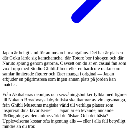
Japan är heligt land för anime- och mangafans. Det här är platsen
där Goku lärde sig kamehameha, där Totoro bor i skogen och där
Naruto sprang genom gatorna. Oavsett om du är en casual fan som
vuxit upp med Studio Ghibli-filmer eller en hardcore otaku som
samlar limiterade figurer och läser manga i original — Japan
erbjuder en pilgrimsresa som ingen annan plats på jorden kan
matcha.
Från Akihabaras neonljus och sexvåningsbutiker fyllda med figurer
till Nakano Broadways labyrintiska skattkamrar av vintage-manga,
från Ghibli Museums magiska värld till verkliga platser som
inspirerat dina favoritserier — Japan är en levande, andande
förlängning av den anime-värld du älskar. Och det bästa?
Upplevelserna kostar ofta ingenting alls — eller i alla fall betydligt
mindre än du tror.