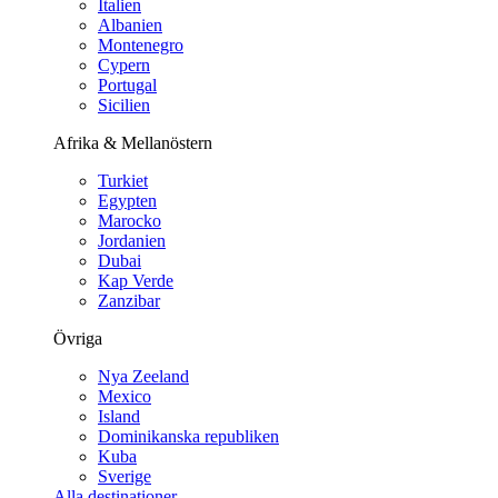
Italien
Albanien
Montenegro
Cypern
Portugal
Sicilien
Afrika & Mellanöstern
Turkiet
Egypten
Marocko
Jordanien
Dubai
Kap Verde
Zanzibar
Övriga
Nya Zeeland
Mexico
Island
Dominikanska republiken
Kuba
Sverige
Alla destinationer