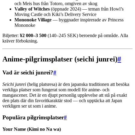
och Meis hus från Totoro, omgiven av skog
Valley of Witches
(öppnade 2024) — teman från Howl’s
Moving Castle och Kiki’s Delivery Service
Mononoke Village
— byggnader inspirerade av Princess
Mononoke
Biljetter:
¥2 000–3 500
(140–245 SEK) beroende på område. Alla
kräver förbokning.
Anime-pilgrimsplatser (seichi junrei)
#
Vad är seichi junrei?
#
Seichi junrei
(helig platsresa) är den japanska traditionen att besöka
verkliga platser som fungerat som modell för anime- och
mangascener. Det är en djupt personlig upplevelse att stå på exakt
den plats där din favoritkaraktär stod — och upptäcka att Japan
verkligen ser ut som i anime.
Populära pilgrimsplatser
#
Your Name (Kimi no Na wa)