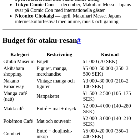
Tokyo Comic Con
— december, Makuhari Messe. Japans
svar på Comic Con med internationella gäster
Niconico Chokaigi
— april, Makuhari Messe. Japans
internet-kulturfestival med anime, musik och gaming
Budget för otaku-resan
#
Kategori
Beskrivning
Kostnad
Ghibli Museum
Biljett
¥1 000 (70 SEK)
Akihabara
Figurer, manga,
¥5 000–50 000 (350–3
shopping
merchandise
500 SEK)
Nakano
Vintage manga och
¥3 000–30 000 (210–2
Broadway
figurer
100 SEK)
Manga-café
¥1 500–2 500 (105–175
Nattpaketet
(natt)
SEK)
¥2 000–4 000 (140–280
Maid-café
Entré + mat + dryck
SEK)
¥2 000–3 000 (140–210
Pokémon Café
Mat och souvenir
SEK)
Entré + doujinshi-
¥5 000–20 000 (350–1
Comiket
inköp
400 SEK)