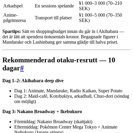
¥1 000–3 000 (70–210
Arkadspel
En sessions spelande
SEK)
Anime-
¥1 000–5 000 (70–350
Transport till platser
pilgrimsresa
SEK)
Spartips:
Sätt en shoppingbudget innan du går in i Akihabara —
det är lätt att spendera tiotusentals kronor. Begagnade figurer i
Mandarake och Lashinbang ger samma glädje till halva priset.
Rekommenderad otaku-resrutt — 10
dagar
#
Dag 1–2: Akihabara deep dive
Dag 1: Animate, Mandarake, Radio Kaikan, Super Potato
Dag 2: Maid-café, Kotobukiya, arkadhall, Chuo-dori (söndag
om möjligt)
Dag 3: Nakano Broadway + Ikebukuro
Förmiddag: Nakano Broadway (skattjakt)
Eftermiddag: Pokémon Center Mega Tokyo + Animate
Ikebukuro (Japans största)