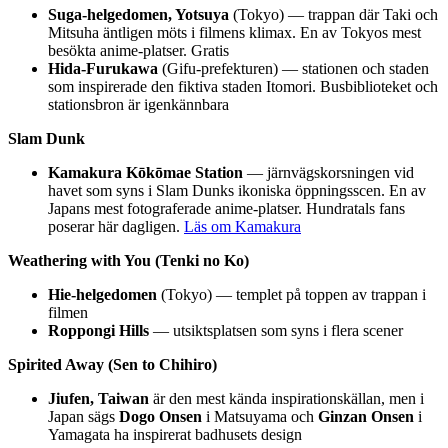
Suga-helgedomen, Yotsuya
(Tokyo) — trappan där Taki och
Mitsuha äntligen möts i filmens klimax. En av Tokyos mest
besökta anime-platser. Gratis
Hida-Furukawa
(Gifu-prefekturen) — stationen och staden
som inspirerade den fiktiva staden Itomori. Busbiblioteket och
stationsbron är igenkännbara
Slam Dunk
Kamakura Kōkōmae Station
— järnvägskorsningen vid
havet som syns i Slam Dunks ikoniska öppningsscen. En av
Japans mest fotograferade anime-platser. Hundratals fans
poserar här dagligen.
Läs om Kamakura
Weathering with You (Tenki no Ko)
Hie-helgedomen
(Tokyo) — templet på toppen av trappan i
filmen
Roppongi Hills
— utsiktsplatsen som syns i flera scener
Spirited Away (Sen to Chihiro)
Jiufen, Taiwan
är den mest kända inspirationskällan, men i
Japan sägs
Dogo Onsen
i Matsuyama och
Ginzan Onsen
i
Yamagata ha inspirerat badhusets design