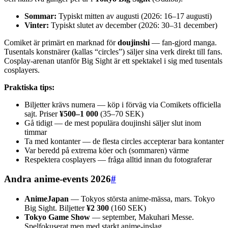
Sommar:
Typiskt mitten av augusti (2026: 16–17 augusti)
Vinter:
Typiskt slutet av december (2026: 30–31 december)
Comiket är primärt en marknad för
doujinshi
— fan-gjord manga.
Tusentals konstnärer (kallas “circles”) säljer sina verk direkt till fans.
Cosplay-arenan utanför Big Sight är ett spektakel i sig med tusentals
cosplayers.
Praktiska tips:
Biljetter krävs numera — köp i förväg via Comikets officiella
sajt. Priser
¥500–1 000
(35–70 SEK)
Gå tidigt — de mest populära doujinshi säljer slut inom
timmar
Ta med kontanter — de flesta circles accepterar bara kontanter
Var beredd på extrema köer och (sommaren) värme
Respektera cosplayers — fråga alltid innan du fotograferar
Andra anime-events 2026
#
AnimeJapan
— Tokyos största anime-mässa, mars. Tokyo
Big Sight. Biljetter
¥2 300
(160 SEK)
Tokyo Game Show
— september, Makuhari Messe.
Spelfokuserat men med starkt anime-inslag