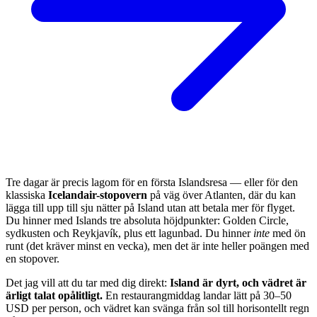
Tre dagar är precis lagom för en första Islandsresa — eller för den
klassiska
Icelandair-stopovern
på väg över Atlanten, där du kan
lägga till upp till sju nätter på Island utan att betala mer för flyget.
Du hinner med Islands tre absoluta höjdpunkter: Golden Circle,
sydkusten och Reykjavík, plus ett lagunbad. Du hinner
inte
med ön
runt (det kräver minst en vecka), men det är inte heller poängen med
en stopover.
Det jag vill att du tar med dig direkt:
Island är dyrt, och vädret är
ärligt talat opålitligt.
En restaurangmiddag landar lätt på 30–50
USD per person, och vädret kan svänga från sol till horisontellt regn