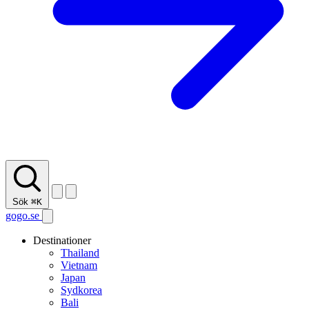
Sök
⌘K
gogo.se
Destinationer
Thailand
Vietnam
Japan
Sydkorea
Bali