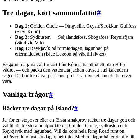
Tre dagar, kort sammanfattat
#
Dag 1:
Golden Circle — Þingvellir, Geysir/Strokkur, Gullfoss
(+ ev. Kerið)
Dag 2:
Sydkusten — Seljalandsfoss, Skógafoss, Reynisfjara
(vänd vid Vík)
Dag 3:
Reykjavík på förmiddagen, lagunbad på
eftermiddagen (Blue Lagoon på väg till flyget)
Bygg in marginal, ät frukost från Bónus, ha alltid ett plan B för
vädret — och packa den vattentäta jackan oavsett vad kalendern
säger. Då blir tre dagar på Island precis så mycket som de behöver
vara.
Vanliga frågor
#
Räcker tre dagar på Island?
#
Ja, för en stopover eller en första smakprov räcker tre dagar gott och
väl till de tre stora höjdpunkterna: Golden Circle, sydkusten och
Reykjavík med lagunbad. Vill du köra hela Ring Road runt ön
behöver du minst sju dagar, helst tio. Med tre dagar håller du dig till