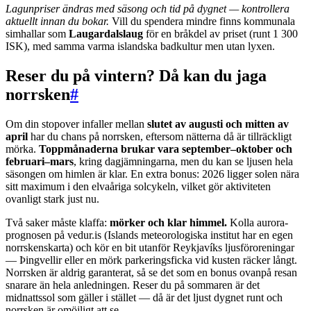
Lagunpriser ändras med säsong och tid på dygnet — kontrollera
aktuellt innan du bokar.
Vill du spendera mindre finns kommunala
simhallar som
Laugardalslaug
för en bråkdel av priset (runt 1 300
ISK), med samma varma islandska badkultur men utan lyxen.
Reser du på vintern? Då kan du jaga
norrsken
#
Om din stopover infaller mellan
slutet av augusti och mitten av
april
har du chans på norrsken, eftersom nätterna då är tillräckligt
mörka.
Toppmånaderna brukar vara september–oktober och
februari–mars
, kring dagjämningarna, men du kan se ljusen hela
säsongen om himlen är klar. En extra bonus: 2026 ligger solen nära
sitt maximum i den elvaåriga solcykeln, vilket gör aktiviteten
ovanligt stark just nu.
Två saker måste klaffa:
mörker och klar himmel.
Kolla aurora-
prognosen på vedur.is (Islands meteorologiska institut har en egen
norrskenskarta) och kör en bit utanför Reykjavíks ljusföroreningar
— Þingvellir eller en mörk parkeringsficka vid kusten räcker långt.
Norrsken är aldrig garanterat, så se det som en bonus ovanpå resan
snarare än hela anledningen. Reser du på sommaren är det
midnattssol som gäller i stället — då är det ljust dygnet runt och
norrsken är omöjligt att se.