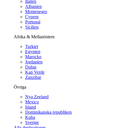
Italien
Albanien
Montenegro
Cypern
Portugal
Sicilien
Afrika & Mellanöstern
Turkiet
Egypten
Marocko
Jordanien
Dubai
Kap Verde
Zanzibar
Övriga
Nya Zeeland
Mexico
Island
Dominikanska republiken
Kuba
Sverige
Alla destinationer