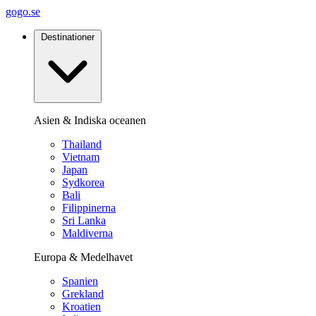
gogo.se
Destinationer
Asien & Indiska oceanen
Thailand
Vietnam
Japan
Sydkorea
Bali
Filippinerna
Sri Lanka
Maldiverna
Europa & Medelhavet
Spanien
Grekland
Kroatien