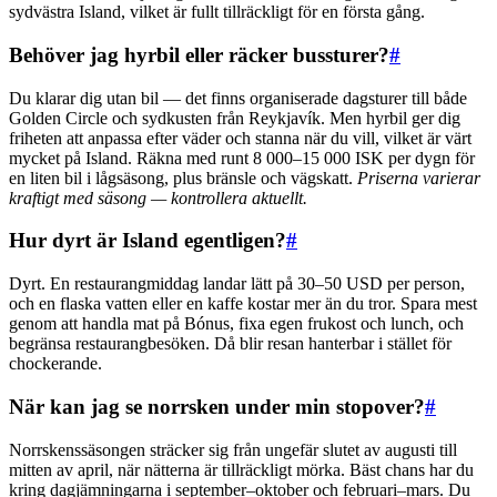
sydvästra Island, vilket är fullt tillräckligt för en första gång.
Behöver jag hyrbil eller räcker bussturer?
#
Du klarar dig utan bil — det finns organiserade dagsturer till både
Golden Circle och sydkusten från Reykjavík. Men hyrbil ger dig
friheten att anpassa efter väder och stanna när du vill, vilket är värt
mycket på Island. Räkna med runt 8 000–15 000 ISK per dygn för
en liten bil i lågsäsong, plus bränsle och vägskatt.
Priserna varierar
kraftigt med säsong — kontrollera aktuellt.
Hur dyrt är Island egentligen?
#
Dyrt. En restaurangmiddag landar lätt på 30–50 USD per person,
och en flaska vatten eller en kaffe kostar mer än du tror. Spara mest
genom att handla mat på Bónus, fixa egen frukost och lunch, och
begränsa restaurangbesöken. Då blir resan hanterbar i stället för
chockerande.
När kan jag se norrsken under min stopover?
#
Norrskenssäsongen sträcker sig från ungefär slutet av augusti till
mitten av april, när nätterna är tillräckligt mörka. Bäst chans har du
kring dagjämningarna i september–oktober och februari–mars. Du