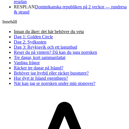
resplan
RESPLAN
Dominikanska republiken på 2 veckor — rundresa
& strand
Innehåll
Innan du åker: det här behöver du veta
Dag 1: Golden Circle
Dag 2: Sydkusten
Dag 3: Reykjavík och ett lagunbad
Reser du på vintern? Då kan du jaga norrsken
Tre dagar, kort sammanfattat
Vanliga frågor
Räcker tre dagar på Island?
Behöver jag hyrbil eller räcker bussturer?
Hur dyrt är Island egentligen?
När kan jag se norrsken under min stopover?