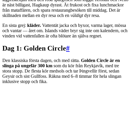
är näst billigast, Hagkaup dyrast. Ät frukost och fixa lunchmackor
från mataffären, och spara restaurangbesöken till middag. Det är
skillnaden mellan en dyr resa och en
väldigt
dyr resa.
En sista grej:
kläder.
Vattentät jacka och byxor, varma lager, mössa
och vantar — året om. Islands väder bryr sig inte om kalendern, och
vinden vid vattenfallen är ofta blötare än själva regnet.
Dag 1: Golden Circle
#
Den klassiska första dagen, och med rätta.
Golden Circle är en
slinga på ungefär 300 km
som du kör från Reykjavík, med tre
stora stopp. De flesta kör medsols och tar Þingvellir först, sedan
Geysir och sist Gullfoss. Räkna med 6–8 timmar för hela slingan
inklusive stopp och fika.