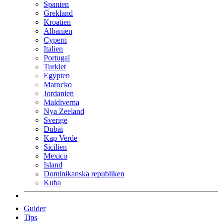
Spanien
Grekland
Kroatien
Albanien
Cypern
Italien
Portugal
Turkiet
Egypten
Marocko
Jordanien
Maldiverna
Nya Zeeland
Sverige
Dubai
Kap Verde
Sicilien
Mexico
Island
Dominikanska republiken
Kuba
Guider
Tips