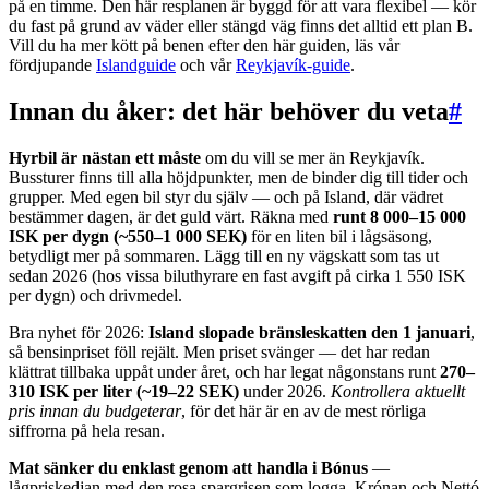
på en timme. Den här resplanen är byggd för att vara flexibel — kör
du fast på grund av väder eller stängd väg finns det alltid ett plan B.
Vill du ha mer kött på benen efter den här guiden, läs vår
fördjupande
Islandguide
och vår
Reykjavík-guide
.
Innan du åker: det här behöver du veta
#
Hyrbil är nästan ett måste
om du vill se mer än Reykjavík.
Bussturer finns till alla höjdpunkter, men de binder dig till tider och
grupper. Med egen bil styr du själv — och på Island, där vädret
bestämmer dagen, är det guld värt. Räkna med
runt 8 000–15 000
ISK per dygn (~550–1 000 SEK)
för en liten bil i lågsäsong,
betydligt mer på sommaren. Lägg till en ny vägskatt som tas ut
sedan 2026 (hos vissa biluthyrare en fast avgift på cirka 1 550 ISK
per dygn) och drivmedel.
Bra nyhet för 2026:
Island slopade bränsleskatten den 1 januari
,
så bensinpriset föll rejält. Men priset svänger — det har redan
klättrat tillbaka uppåt under året, och har legat någonstans runt
270–
310 ISK per liter (~19–22 SEK)
under 2026.
Kontrollera aktuellt
pris innan du budgeterar
, för det här är en av de mest rörliga
siffrorna på hela resan.
Mat sänker du enklast genom att handla i Bónus
—
lågpriskedjan med den rosa spargrisen som logga. Krónan och Nettó