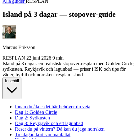
Alla guider
RESPLAN
Island på 3 dagar — stopover-guide
Marcus Eriksson
RESPLAN
22 juni 2026
9 min
Island på 3 dagar: en realistisk stopover-resplan med Golden Circle,
sydkusten, Reykjavík och lagunbad — priser i ISK och tips för
väder, hyrbil och norrsken.
resplan
island
Innehåll
Innan du åker: det här behöver du veta
Dag 1: Golden Circle
Dag 2: Sydkusten
Dag 3: Reykjavík och ett lagunbad
Reser du på vintern? Då kan du jaga norrsken
Tre dagar, kort sammanfattat