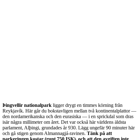
Þingvellir nationalpark
ligger drygt en timmes körning från
Reykjavík. Här går du bokstavligen mellan två kontinentalplattor —
den nordamerikanska och den eurasiska — i en sprickdal som dras
isär några millimeter om året. Det var också här världens äldsta
parlament, Alþingi, grundades år 930. Lägg ungefär 90 minuter här
och gå stigen genom Almannagjá-ravinen.
Tänk på att
parkeringen kostar (runt 750 ISK), och att den avgiften inte