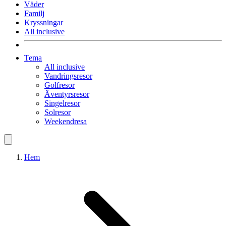
Väder
Familj
Kryssningar
All inclusive
Tema
All inclusive
Vandringsresor
Golfresor
Äventyrsresor
Singelresor
Solresor
Weekendresa
Hem