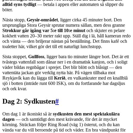
alltid syns tydligt
— betala i appen eller automaten så slipper du
böter.
Nästa stopp,
Geysir-området
, ligger cirka 45 minuter bort. Den
ursprungliga Stora Geysir sprutar numera sällan, men dess granne
Strokkur går igång var 5:e till 10:e minut
och skjuter en pelare
kokhett vatten 20–30 meter rakt upp. Ställ dig i lä, håll kameran redo
och vänta — den briljerar nästan på beställning. Det finns kafé och
toaletter här, vilket gör det till ett naturligt lunchstopp.
Sista stoppet,
Gullfoss
, ligger bara tio minuter längre bort. Det är ett
tvåstegs vattenfall som dånar ner i en dramatisk kanjon, och i soligt
väder bildas regnbågar i sprejet. Det blir blött och blåsigt — den
vattentäta jackan gör verklig nytta här. På vägen tillbaka mot
Reykjavík kan du lägga till
Kerið
, en vulkankrater med en knallblå
sjö i botten (inträde runt 600 ISK), om du fortfarande har dagsljus
och ork kvar.
Dag 2: Sydkusten
#
Om dag 1 är ikoniskt så är
sydkusten den mest spektakulära
dagen
— och samtidigt den mest krävande, för det är mycket
körning. Sträckan följer Ring Road (väg 1) österut, och du kan
vända var du vill beroende på tid och väder. En bra vändpunkt för