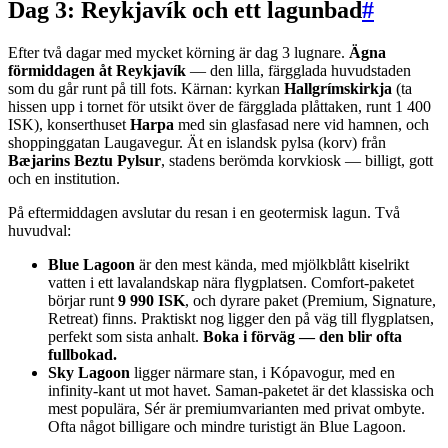
Dag 3: Reykjavík och ett lagunbad
#
Efter två dagar med mycket körning är dag 3 lugnare.
Ägna
förmiddagen åt Reykjavík
— den lilla, färgglada huvudstaden
som du går runt på till fots. Kärnan: kyrkan
Hallgrímskirkja
(ta
hissen upp i tornet för utsikt över de färgglada plåttaken, runt 1 400
ISK), konserthuset
Harpa
med sin glasfasad nere vid hamnen, och
shoppinggatan Laugavegur. Ät en islandsk pylsa (korv) från
Bæjarins Beztu Pylsur
, stadens berömda korvkiosk — billigt, gott
och en institution.
På eftermiddagen avslutar du resan i en geotermisk lagun. Två
huvudval:
Blue Lagoon
är den mest kända, med mjölkblått kiselrikt
vatten i ett lavalandskap nära flygplatsen. Comfort-paketet
börjar runt
9 990 ISK
, och dyrare paket (Premium, Signature,
Retreat) finns. Praktiskt nog ligger den på väg till flygplatsen,
perfekt som sista anhalt.
Boka i förväg — den blir ofta
fullbokad.
Sky Lagoon
ligger närmare stan, i Kópavogur, med en
infinity-kant ut mot havet. Saman-paketet är det klassiska och
mest populära, Sér är premiumvarianten med privat ombyte.
Ofta något billigare och mindre turistigt än Blue Lagoon.