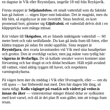
en dagstur är Vík eller Reynisfjara, ungefär 18 mil från Reykjavík.
Första stoppet är
Seljalandsfoss
, ett smalt vattenfall som du faktiskt
kan gå
bakom
— stigen löper runt baksidan. Det är magiskt, men du
blir blöt, så regnbyxor är inte överdrift. Strax bredvid, en kort
promenad bort, gömmer sig
Gljúfrabúi
, ett vattenfall delvis dolt i en
klippspricka som många missar.
Kör vidare till
Skógafoss
, ett av Islands mäktigaste vattenfall — 60
meter brett och rakt nedfallande. Du kan gå ända fram till foten, eller
klättra trappan på sidan för utsikt uppifrån. Sista stoppet är
Reynisfjara
, den svarta lavastranden vid Vík med sina basaltpelare
och grottor. Den är overkligt vacker, men jag måste vara tydlig här:
vågorna är livsfarliga.
De så kallade
sneaker waves
kommer utan
förvarning och har dragit ut och dödat besökare. Håll rejält avstånd
till vattnet, vänd aldrig ryggen till havet, och respektera
varningsskyltarna.
På vägen hem äter du middag i Vík eller Hveragerði, eller — om du
vill spara — har förberedd mat med. Den här dagen blir lång, så
starta tidigt.
Kolla väglaget på road.is och vädret på vedur.is
innan du åker
— vinterstormar stänger ibland delar av sydkusten
med kort varsel, och då är det plan B som gäller, inte att tvinga fram
resan.