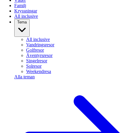
Väder
Familj
Kryssningar
All inclusive
Tema
All inclusive
Vandringsresor
Golfresor
Äventyrsresor
Singelresor
Solresor
Weekendresa
Alla teman