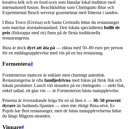
kreativa kök och en food-scen som blandar lokal tradition med
internationell fusion. Beachklubbar som Chiringuito Blue och
Experimental Beach serverar gourmetmat med fötterna i sanden.
I Ibiza Town (Eivissa) och Santa Gertrudis hittar du restauranger
som matchar storstadsstandard. Den lokala specialiteten
bullit de
peix
(fisksoppa med ris) finns på de flesta traditionella
restaurangerna.
Ibiza är dock
dyrt att äta på
— räkna med 50–80 euro per person
för en middagsupplevelse med vin på en bra restaurang.
Formentera
#
Formenterras matscen är enklare men charmigt autentisk.
Restaurangerna är ofta
familjedrivna
med fokus på färsk fisk och
lokala produkter. Lunch vid stranden på en chiringuito — stekt fisk,
enkel sallad, ett glas vin — är Formenterras bästa matupplevelse.
Priserna är överraskande höga för en så liten ö —
30–50 procent
dyrare
än fastlands-Spanien — men inte riktigt Ibiza-nivå. Es
Pujols har flest restauranger, men de bästa matupplevelserna hittar
du längs Migjorn-stranden.
Vinnare
#