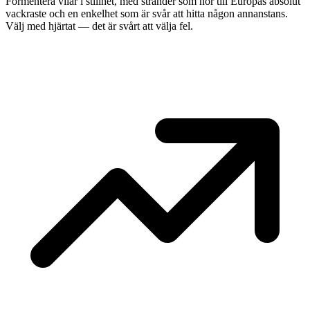
Formentera vilar i stillhet, med stränder som hör till Europas absolut
vackraste och en enkelhet som är svår att hitta någon annanstans.
Välj med hjärtat — det är svårt att välja fel.