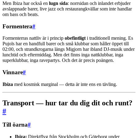
Men Ibiza har också en
lugn sida
: norrsidan och inlandet erbjuder
avslappnade barer, live jazz och restaurangkvällar som inte handlar
om bass och beats.
Formentera
#
Formenterras nattliv är i princip
obefintligt
i traditionell mening. Es
Pujols har en handfull barer och små klubbar som håller öppet till
02:00, och strandkrogarna längs Migjorn har ibland DJ-musik under
lunchtid och eftermiddag. Men det finns inga nattklubbar, inga
superklubbar, inga ravepartys. Och det är precis poängen.
Vinnare
#
Ibiza
med kosmisk marginal — detta är inte ens en tävling.
Transport — hur tar du dig dit och runt?
#
Till öarna
#
Ibiza:
Direktflyg från Stockholm och Göteborg under