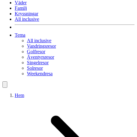
Väder
Familj
Kryssningar
All inclusive
Tema
All inclusive
Vandringsresor
Golfresor
Äventyrsresor
Singelresor
Solresor
Weekendresa
Hem