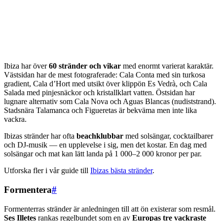
Ibiza har över
60 stränder och vikar
med enormt varierat karaktär.
Västsidan har de mest fotograferade: Cala Conta med sin turkosa
gradient, Cala d’Hort med utsikt över klippön Es Vedrà, och Cala
Salada med pinjesnäckor och kristallklart vatten. Östsidan har
lugnare alternativ som Cala Nova och Aguas Blancas (nudiststrand).
Stadsnära Talamanca och Figueretas är bekväma men inte lika
vackra.
Ibizas stränder har ofta
beachklubbar
med solsängar, cocktailbarer
och DJ-musik — en upplevelse i sig, men det kostar. En dag med
solsängar och mat kan lätt landa på 1 000–2 000 kronor per par.
Utforska fler i vår guide till
Ibizas bästa stränder
.
Formentera
#
Formenterras stränder är anledningen till att ön existerar som resmål.
Ses Illetes
rankas regelbundet som en av
Europas tre vackraste