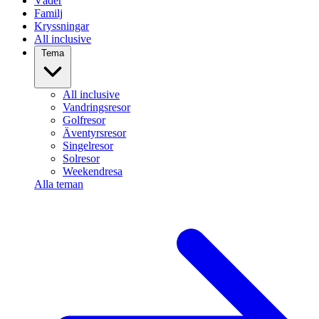
Väder
Familj
Kryssningar
All inclusive
Tema
All inclusive
Vandringsresor
Golfresor
Äventyrsresor
Singelresor
Solresor
Weekendresa
Alla teman