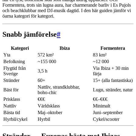
Formentera, trots sin lugna aura, har charmerande barliv i Es Pujols
och beachklubbar med DJ-musik dagtid. I den här guiden jämför vi
öarna kategori för kategori.
Snabb jämförelse
#
Kategori
Ibiza
Formentera
Yta
572 km²
83 km²
Befolkning
~155 000
~12 000
Flygtid från
Via Ibiza + 30 min
3,5 h
Sverige
färja
Stränder
60+
15+ (alla fantastiska)
Nattliv, strandklubbar,
Bäst för
Lugn, stränder, natur
boho-chic
Prisklass
€€€
€€–€€€
Nattliv
Världsklass
Minimalt
Bästa tid
Maj–oktober
Juni–september
Hyrbil/cykel
Hyrbil
Cykel/scooter
Stränder — Europas bästa mot Ibizas