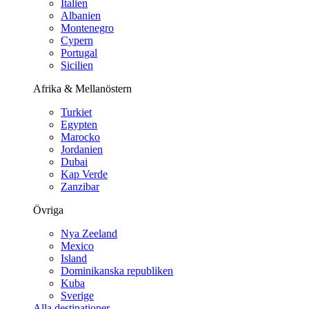
Italien
Albanien
Montenegro
Cypern
Portugal
Sicilien
Afrika & Mellanöstern
Turkiet
Egypten
Marocko
Jordanien
Dubai
Kap Verde
Zanzibar
Övriga
Nya Zeeland
Mexico
Island
Dominikanska republiken
Kuba
Sverige
Alla destinationer