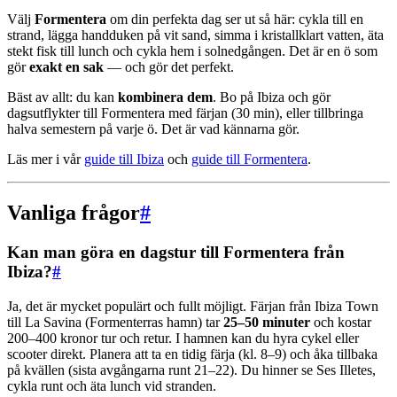
Välj
Formentera
om din perfekta dag ser ut så här: cykla till en
strand, lägga handduken på vit sand, simma i kristallklart vatten, äta
stekt fisk till lunch och cykla hem i solnedgången. Det är en ö som
gör
exakt en sak
— och gör det perfekt.
Bäst av allt: du kan
kombinera dem
. Bo på Ibiza och gör
dagsutflykter till Formentera med färjan (30 min), eller tillbringa
halva semestern på varje ö. Det är vad kännarna gör.
Läs mer i vår
guide till Ibiza
och
guide till Formentera
.
Vanliga frågor
#
Kan man göra en dagstur till Formentera från
Ibiza?
#
Ja, det är mycket populärt och fullt möjligt. Färjan från Ibiza Town
till La Savina (Formenterras hamn) tar
25–50 minuter
och kostar
200–400 kronor tur och retur. I hamnen kan du hyra cykel eller
scooter direkt. Planera att ta en tidig färja (kl. 8–9) och åka tillbaka
på kvällen (sista avgångarna runt 21–22). Du hinner se Ses Illetes,
cykla runt och äta lunch vid stranden.