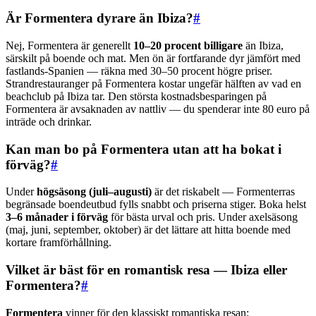
Är Formentera dyrare än Ibiza?
#
Nej, Formentera är generellt
10–20 procent billigare
än Ibiza,
särskilt på boende och mat. Men ön är fortfarande dyr jämfört med
fastlands-Spanien — räkna med 30–50 procent högre priser.
Strandrestauranger på Formentera kostar ungefär hälften av vad en
beachclub på Ibiza tar. Den största kostnadsbesparingen på
Formentera är avsaknaden av nattliv — du spenderar inte 80 euro på
inträde och drinkar.
Kan man bo på Formentera utan att ha bokat i
förväg?
#
Under
högsäsong (juli–augusti)
är det riskabelt — Formenterras
begränsade boendeutbud fylls snabbt och priserna stiger. Boka helst
3–6 månader i förväg
för bästa urval och pris. Under axelsäsong
(maj, juni, september, oktober) är det lättare att hitta boende med
kortare framförhållning.
Vilket är bäst för en romantisk resa — Ibiza eller
Formentera?
#
Formentera
vinner för den klassiskt romantiska resan: