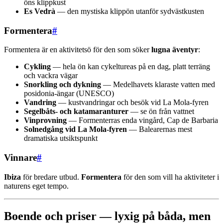
öns klippkust
Es Vedrà
— den mystiska klippön utanför sydvästkusten
Formentera
#
Formentera är en aktivitetsö för den som söker
lugna äventyr
:
Cykling
— hela ön kan cykeltureas på en dag, platt terräng
och vackra vägar
Snorkling och dykning
— Medelhavets klaraste vatten med
posidonia-ängar (UNESCO)
Vandring
— kustvandringar och besök vid La Mola-fyren
Segelbåts- och katamaranturer
— se ön från vattnet
Vinprovning
— Formenterras enda vingård, Cap de Barbaria
Solnedgång vid La Mola-fyren
— Balearernas mest
dramatiska utsiktspunkt
Vinnare
#
Ibiza
för bredare utbud.
Formentera
för den som vill ha aktiviteter i
naturens eget tempo.
Boende och priser — lyxig på båda, men