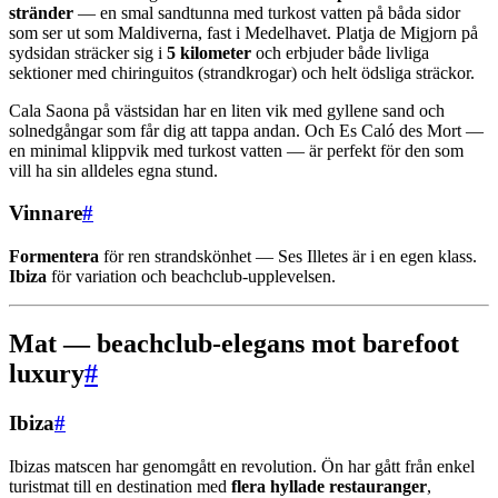
stränder
— en smal sandtunna med turkost vatten på båda sidor
som ser ut som Maldiverna, fast i Medelhavet. Platja de Migjorn på
sydsidan sträcker sig i
5 kilometer
och erbjuder både livliga
sektioner med chiringuitos (strandkrogar) och helt ödsliga sträckor.
Cala Saona på västsidan har en liten vik med gyllene sand och
solnedgångar som får dig att tappa andan. Och Es Caló des Mort —
en minimal klippvik med turkost vatten — är perfekt för den som
vill ha sin alldeles egna stund.
Vinnare
#
Formentera
för ren strandskönhet — Ses Illetes är i en egen klass.
Ibiza
för variation och beachclub-upplevelsen.
Mat — beachclub-elegans mot barefoot
luxury
#
Ibiza
#
Ibizas matscen har genomgått en revolution. Ön har gått från enkel
turistmat till en destination med
flera hyllade restauranger
,