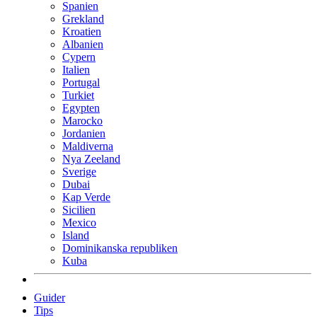
Spanien
Grekland
Kroatien
Albanien
Cypern
Italien
Portugal
Turkiet
Egypten
Marocko
Jordanien
Maldiverna
Nya Zeeland
Sverige
Dubai
Kap Verde
Sicilien
Mexico
Island
Dominikanska republiken
Kuba
Guider
Tips