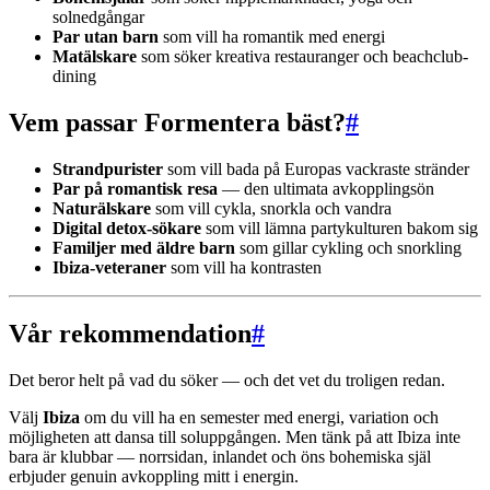
solnedgångar
Par utan barn
som vill ha romantik med energi
Matälskare
som söker kreativa restauranger och beachclub-
dining
Vem passar Formentera bäst?
#
Strandpurister
som vill bada på Europas vackraste stränder
Par på romantisk resa
— den ultimata avkopplingsön
Naturälskare
som vill cykla, snorkla och vandra
Digital detox-sökare
som vill lämna partykulturen bakom sig
Familjer med äldre barn
som gillar cykling och snorkling
Ibiza-veteraner
som vill ha kontrasten
Vår rekommendation
#
Det beror helt på vad du söker — och det vet du troligen redan.
Välj
Ibiza
om du vill ha en semester med energi, variation och
möjligheten att dansa till soluppgången. Men tänk på att Ibiza inte
bara är klubbar — norrsidan, inlandet och öns bohemiska själ
erbjuder genuin avkoppling mitt i energin.