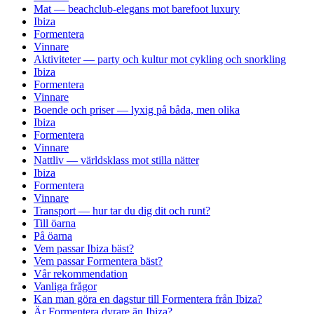
Mat — beachclub-elegans mot barefoot luxury
Ibiza
Formentera
Vinnare
Aktiviteter — party och kultur mot cykling och snorkling
Ibiza
Formentera
Vinnare
Boende och priser — lyxig på båda, men olika
Ibiza
Formentera
Vinnare
Nattliv — världsklass mot stilla nätter
Ibiza
Formentera
Vinnare
Transport — hur tar du dig dit och runt?
Till öarna
På öarna
Vem passar Ibiza bäst?
Vem passar Formentera bäst?
Vår rekommendation
Vanliga frågor
Kan man göra en dagstur till Formentera från Ibiza?
Är Formentera dyrare än Ibiza?