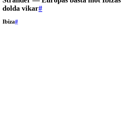
dolda vikar
#
Ibiza
#