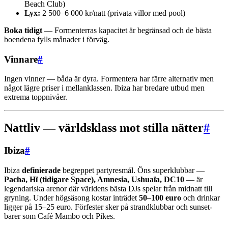
Beach Club)
Lyx:
2 500–6 000 kr/natt (privata villor med pool)
Boka tidigt
— Formenterras kapacitet är begränsad och de bästa
boendena fylls månader i förväg.
Vinnare
#
Ingen vinner — båda är dyra. Formentera har färre alternativ men
något lägre priser i mellanklassen. Ibiza har bredare utbud men
extrema toppnivåer.
Nattliv — världsklass mot stilla nätter
#
Ibiza
#
Ibiza
definierade
begreppet partyresmål. Öns superklubbar —
Pacha, Hï (tidigare Space), Amnesia, Ushuaïa, DC10
— är
legendariska arenor där världens bästa DJs spelar från midnatt till
gryning. Under högsäsong kostar inträdet
50–100 euro
och drinkar
ligger på 15–25 euro. Förfester sker på strandklubbar och sunset-
barer som Café Mambo och Pikes.