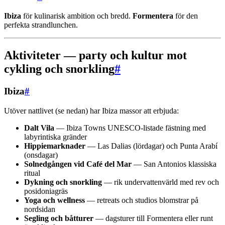
Ibiza
för kulinarisk ambition och bredd.
Formentera
för den
perfekta strandlunchen.
Aktiviteter — party och kultur mot
cykling och snorkling
#
Ibiza
#
Utöver nattlivet (se nedan) har Ibiza massor att erbjuda:
Dalt Vila
— Ibiza Towns UNESCO-listade fästning med
labyrintiska gränder
Hippiemarknader
— Las Dalias (lördagar) och Punta Arabí
(onsdagar)
Solnedgången vid Café del Mar
— San Antonios klassiska
ritual
Dykning och snorkling
— rik undervattenvärld med rev och
posidoniagräs
Yoga och wellness
— retreats och studios blomstrar på
nordsidan
Segling och båtturer
— dagsturer till Formentera eller runt