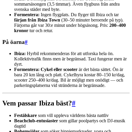
sommarsäsongen (3,5 timmar). Även flygbuss från andra
svenska städer med byte.
Formentera:
Ingen flygplats. Du flyger till Ibiza och tar
färjan från Ibiza Town
(30–50 minuter beroende på typ).
Färjorna går var 30:e minut under högsäsong. Pris:
200–400
kronor
tur och retur.
På öarna
#
Ibiza:
Hyrbil rekommenderas för att utforska hela ön.
Kollektivtrafik finns men är begränsad. Taxi fungerar men är
dyrt.
Formentera:
Cykel eller scooter
är det bästa sättet. Ön är
bara 20 km lång och platt. Cykelhyra kostar 80–150 kr/dag,
scooter 250–400 kr/dag. Bil är möjligt men onödigt — och
parkeringsplatserna vid stränderna är begränsade.
Vem passar Ibiza bäst?
#
Festälskare
som vill uppleva världens bästa nattliv
Beachclub-entusiaster
som gillar poolpartys och DJ-musik
dagtid
Bohemsjälar
som söker hippiemarknader, yoga och