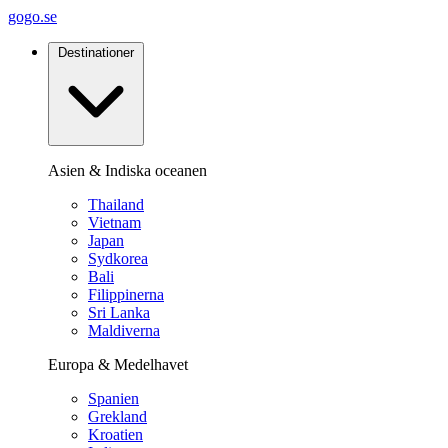
gogo.se
Destinationer
Asien & Indiska oceanen
Thailand
Vietnam
Japan
Sydkorea
Bali
Filippinerna
Sri Lanka
Maldiverna
Europa & Medelhavet
Spanien
Grekland
Kroatien