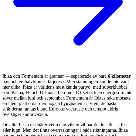
Ibiza och Formentera är grannar — separerade av bara
6 kilometer
hav och en halvtimmes färjeresa. Men stämningen kunde inte vara
mer olika. Ibiza är världens mest kända partyö, med superklubbar
som Pacha, Hï och Ushuaïa, berömda DJ-set och en energi som inte
sover mellan juni och september. Formentera är Ibizas raka motsats:
en liten, platt ö där den högsta byggnaden är fyren, de bästa
stränderna rankas bland Europas vackraste och tempot aldrig
överstiger andra växeln.
De allra flesta resenärer vet redan vilken vibbar de dras till — fest
eller lugn. Men det finns överraskningar i båda riktningarna. Ibiza
har en tyst, bohemisk sida som många aldrig upptäcker. Och