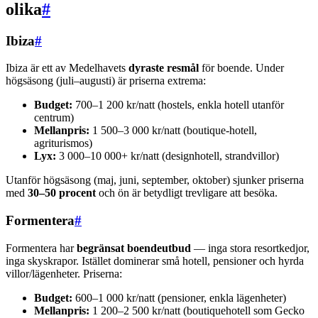
olika
#
Ibiza
#
Ibiza är ett av Medelhavets
dyraste resmål
för boende. Under
högsäsong (juli–augusti) är priserna extrema:
Budget:
700–1 200 kr/natt (hostels, enkla hotell utanför
centrum)
Mellanpris:
1 500–3 000 kr/natt (boutique-hotell,
agriturismos)
Lyx:
3 000–10 000+ kr/natt (designhotell, strandvillor)
Utanför högsäsong (maj, juni, september, oktober) sjunker priserna
med
30–50 procent
och ön är betydligt trevligare att besöka.
Formentera
#
Formentera har
begränsat boendeutbud
— inga stora resortkedjor,
inga skyskrapor. Istället dominerar små hotell, pensioner och hyrda
villor/lägenheter. Priserna:
Budget:
600–1 000 kr/natt (pensioner, enkla lägenheter)
Mellanpris:
1 200–2 500 kr/natt (boutiquehotell som Gecko