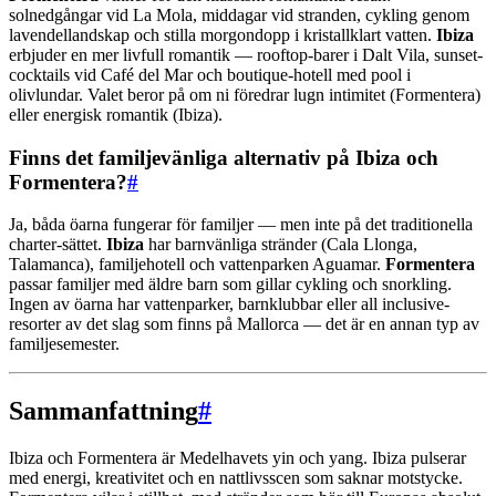
solnedgångar vid La Mola, middagar vid stranden, cykling genom
lavendellandskap och stilla morgondopp i kristallklart vatten.
Ibiza
erbjuder en mer livfull romantik — rooftop-barer i Dalt Vila, sunset-
cocktails vid Café del Mar och boutique-hotell med pool i
olivlundar. Valet beror på om ni föredrar lugn intimitet (Formentera)
eller energisk romantik (Ibiza).
Finns det familjevänliga alternativ på Ibiza och
Formentera?
#
Ja, båda öarna fungerar för familjer — men inte på det traditionella
charter-sättet.
Ibiza
har barnvänliga stränder (Cala Llonga,
Talamanca), familjehotell och vattenparken Aguamar.
Formentera
passar familjer med äldre barn som gillar cykling och snorkling.
Ingen av öarna har vattenparker, barnklubbar eller all inclusive-
resorter av det slag som finns på Mallorca — det är en annan typ av
familjesemester.
Sammanfattning
#
Ibiza och Formentera är Medelhavets yin och yang. Ibiza pulserar
med energi, kreativitet och en nattlivsscen som saknar motstycke.