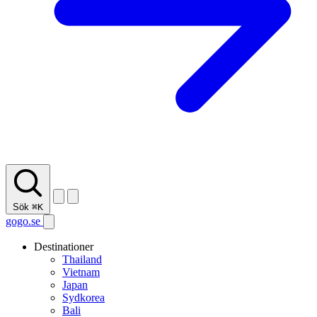
Sök
⌘K
gogo.se
Destinationer
Thailand
Vietnam
Japan
Sydkorea
Bali