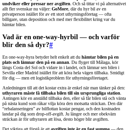
undviker eller pressar ner avgiften
. Och så tittar vi på alternativet
allt fler svenskar nu väljer:
GoMore
, där du hyr bil av en
privatperson istället för av ett stort uthyrningsföretag — ofta
billigare, utan deposition och med mer flexibilitet kring var du
hämtar bilen.
Vad är en one-way-hyrbil — och varför
blir den så dyr?
#
En one-way-hyra betyder helt enkelt att du
hämtar bilen på en
plats och lämnar den på en annan
. Du flyger till Málaga, kör
längs Costa del Sol och vidare in i landet, och lämnar sen bilen i
Sevilla eller Madrid istället för att köra hela vägen tillbaka. Smidigt
för dig — men ett logistikproblem för uthyrningsföretaget.
Anledningen till att det kostar extra är enkel när man tänker på den:
uthyraren måste få tillbaka bilen till sin ursprungliga station
.
Antingen kör en anställd tillbaka den, eller så får bilen stå och vänta
på nästa kund som råkar vilja köra den motsatta sträckan. Den där
“rebalanseringen” av bilflottan kostar pengar, och den kostnaden
landar på dig som drop-off-avgift. Ju längre och mer obekväm
sträckan är för uthyraren att lösa, desto högre blir avgiften.
Det viktiga att förstå är att
avgiften inte är en fast summa
— den