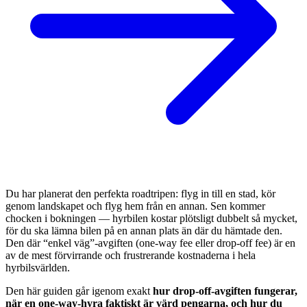
Du har planerat den perfekta roadtripen: flyg in till en stad, kör
genom landskapet och flyg hem från en annan. Sen kommer
chocken i bokningen — hyrbilen kostar plötsligt dubbelt så mycket,
för du ska lämna bilen på en annan plats än där du hämtade den.
Den där “enkel väg”-avgiften (one-way fee eller drop-off fee) är en
av de mest förvirrande och frustrerande kostnaderna i hela
hyrbilsvärlden.
Den här guiden går igenom exakt
hur drop-off-avgiften fungerar,
när en one-way-hyra faktiskt är värd pengarna, och hur du