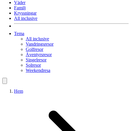
Väder
Familj
Kryssningar
All inclusive
Tema
All inclusive
Vandringsresor
Golfresor
Äventyrsresor
Singelresor
Solresor
Weekendresa
Hem