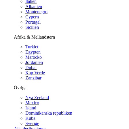
Italien
Albanien
Montenegro
Cypern
Portugal
Sicilien
Afrika & Mellanöstern
Turkiet
Egypten
Marocko
Jordanien
Dubai
Kap Verde
Zanzibar
Övriga
Nya Zeeland
Mexico
Island
Dominikanska republiken
Kuba
Sverige
Alla destinationer