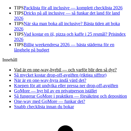
TIPS
Packlista för all inclusive — komplett checklista 2026
TIPS
Dricks på all inclusive — så funkar det land för land
2026
TIPS
När ska man boka all inclusive? Bästa tiden att boka
2026
TIPS
Vad kostar en öl, pizza och kaffe i 25 resmål? Prisindex
2026
TIPS
Billig weekendresa 2026 — bästa städerna för en
långhelg på budget
Innehåll
Vad är en one-way-hyrbil — och varför blir den så dyr?
Så mycket kostar drop-off-avgiften (riktiga siffror)
När är en one-way-hyra ändå värd det?
Knepen för att undvika eller pressa ner drop-off-avgiften
GoMore — hyr bil av en privatperson istället
Så fungerar GoMore i praktiken — försäkring och deposition
One-way med GoMore — funkar det?
Snabb checklista innan du bokar