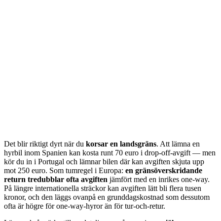
Det blir riktigt dyrt när du
korsar en landsgräns
. Att lämna en
hyrbil inom Spanien kan kosta runt 70 euro i drop-off-avgift — men
kör du in i Portugal och lämnar bilen där kan avgiften skjuta upp
mot 250 euro. Som tumregel i Europa:
en gränsöverskridande
return tredubblar ofta avgiften
jämfört med en inrikes one-way.
På längre internationella sträckor kan avgiften lätt bli flera tusen
kronor, och den läggs ovanpå en grunddagskostnad som dessutom
ofta är högre för one-way-hyror än för tur-och-retur.