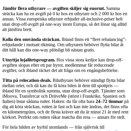
Jämför flera uthyrare — avgiften skiljer sig enormt.
Samma
sträcka kan ha en avgift på 0 kr hos en uthyrare och 2 000 kr hos en
annan. Vissa europeiska uthyrare erbjuder all-inclusive-priser helt
utan drop-off-avgift på one-way inom Europa, så det lönar sig alltid
att jämföra brett.
Kolla den omvända sträckan.
Ibland finns ett “fleet rebalancing”-
erbjudande i motsatt riktning. Om uthyraren behöver flytta bilar åt
ditt håll kan din one-way plötsligt bli nästan gratis.
Utnyttja lojalitetsprogram.
Hos vissa stora kedjor kan drop-off-
avgiften slopas efter ett par hyror, medlemmar får reducerade
avgifter, och ibland räcker det att fråga om en engångsbefrielse.
Titta på relocation-deals.
Biluthyrare behöver ständigt flytta bilar
mellan orter, och då kan du få köra bilen åt dem till spottpris —
ibland för en symbolisk summa, utan drop-off-avgift. Tjänster som
iMoova, Transfercar och DriiveMe (störst i Frankrike, Spanien och
Italien) listar sådana rutter. Haken: du får ofta bara
24–72 timmar
på
dig att köra sträckan, rutten är fast och kan inte ändras, det finns ofta
en kilometergräns, och de flesta kräver att du är minst 21 år med rent
körkort. Perfekt om rutten råkar matcha din resa — annars för stelt.
För hela bilden av hyrbil utomlands — från självrisk till