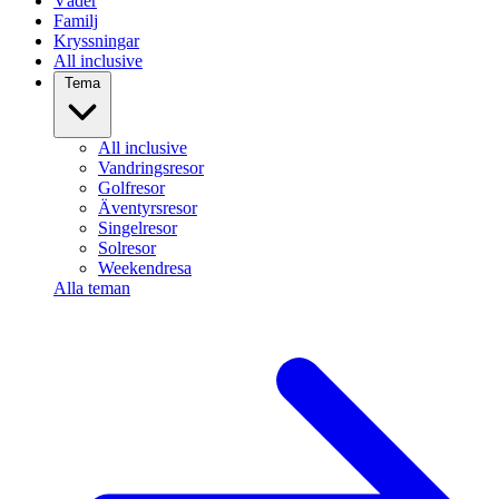
Väder
Familj
Kryssningar
All inclusive
Tema
All inclusive
Vandringsresor
Golfresor
Äventyrsresor
Singelresor
Solresor
Weekendresa
Alla teman