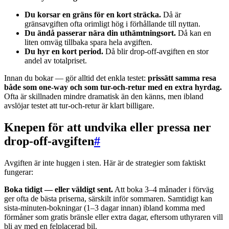
Du korsar en gräns för en kort sträcka.
Då är
gränsavgiften ofta orimligt hög i förhållande till nyttan.
Du ändå passerar nära din uthämtningsort.
Då kan en
liten omväg tillbaka spara hela avgiften.
Du hyr en kort period.
Då blir drop-off-avgiften en stor
andel av totalpriset.
Innan du bokar — gör alltid det enkla testet:
prissätt samma resa
både som one-way och som tur-och-retur med en extra hyrdag.
Ofta är skillnaden mindre dramatisk än den känns, men ibland
avslöjar testet att tur-och-retur är klart billigare.
Knepen för att undvika eller pressa ner
drop-off-avgiften
#
Avgiften är inte huggen i sten. Här är de strategier som faktiskt
fungerar:
Boka tidigt — eller väldigt sent.
Att boka 3–4 månader i förväg
ger ofta de bästa priserna, särskilt inför sommaren. Samtidigt kan
sista-minuten-bokningar (1–3 dagar innan) ibland komma med
förmåner som gratis bränsle eller extra dagar, eftersom uthyraren vill
bli av med en felplacerad bil.