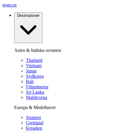
gogo.se
Destinationer
Asien & Indiska oceanen
Thailand
Vietnam
Japan
Sydkorea
Bali
Filippinerna
Sri Lanka
Maldiverna
Europa & Medelhavet
Spanien
Grekland
Kroatien