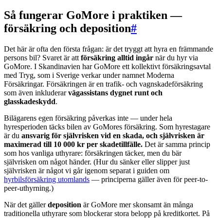
Så fungerar GoMore i praktiken —
försäkring och deposition
#
Det här är ofta den första frågan: är det tryggt att hyra en främmande
persons bil? Svaret är att
försäkring alltid ingår
när du hyr via
GoMore. I Skandinavien har GoMore ett kollektivt försäkringsavtal
med Tryg, som i Sverige verkar under namnet Moderna
Försäkringar. Försäkringen är en trafik- och vagnskadeförsäkring
som även inkluderar
vägassistans dygnet runt och
glasskadeskydd
.
Bilägarens egen försäkring påverkas inte — under hela
hyresperioden täcks bilen av GoMores försäkring. Som hyrestagare
är du
ansvarig för självrisken vid en skada, och självrisken är
maximerad till 10 000 kr per skadetillfälle.
Det är samma princip
som hos vanliga uthyrare: försäkringen täcker, men du bär
självrisken om något händer. (Hur du sänker eller slipper just
självrisken är något vi går igenom separat i guiden om
hyrbilsförsäkring utomlands
— principerna gäller även för peer-to-
peer-uthyrning.)
När det gäller
deposition
är GoMore mer skonsamt än många
traditionella uthyrare som blockerar stora belopp på kreditkortet. På