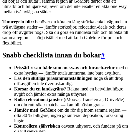
du börjar och slutar i samma region är GoMore därför ofta ett
utmärkt och billigare val, även om det inte ersätter en äkta one-way
mellan två avlägsna städer.
Tumregeln blir:
behöver du köra en lång sträcka enkel väg mellan
två avlägsna städer — jämför storkedjor, relocation-deals och deras
drop-off-avgifter noga. Ska du göra en rundresa från och tillbaka till
samma region — börja istället med att kolla GoMore för pris och
flexibilitet.
Snabb checklista innan du bokar
#
Prissätt resan både som one-way och tur-och-retur
med en
extra hyrdag — jämför totalsummorna, inte bara avgiften.
Läs den slutliga prissammanställningen
noga så att drop-
off-avgiften inte överraskar dig.
Korsar du en landsgräns?
Räkna med en betydligt högre
avgift och jämför extra många uthyrare.
Kolla relocation-tjänster
(iMoova, Transfercar, DriiveMe)
om din rutt råkar matcha — kan bli nästan gratis.
Jämför med GoMore
om du rör dig inom samma region —
ofta 30 % billigare, ingen garanterad deposition, försäkring
ingår.
Kontrollera självrisken
oavsett uthyrare, och fundera på om
du vill sänka den.