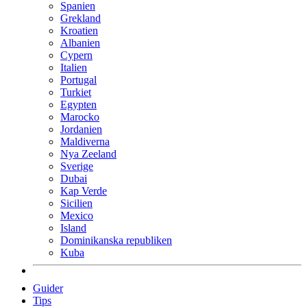
Spanien
Grekland
Kroatien
Albanien
Cypern
Italien
Portugal
Turkiet
Egypten
Marocko
Jordanien
Maldiverna
Nya Zeeland
Sverige
Dubai
Kap Verde
Sicilien
Mexico
Island
Dominikanska republiken
Kuba
Guider
Tips