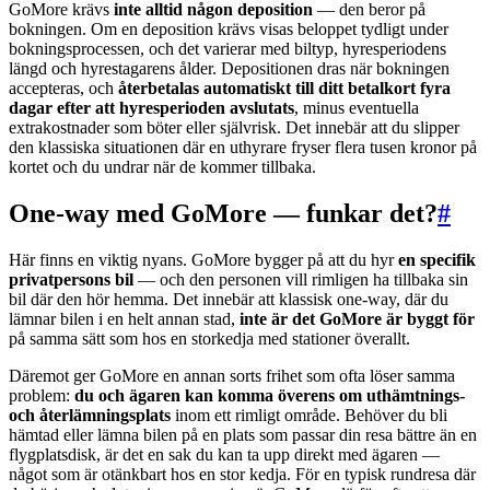
GoMore krävs
inte alltid någon deposition
— den beror på
bokningen. Om en deposition krävs visas beloppet tydligt under
bokningsprocessen, och det varierar med biltyp, hyresperiodens
längd och hyrestagarens ålder. Depositionen dras när bokningen
accepteras, och
återbetalas automatiskt till ditt betalkort fyra
dagar efter att hyresperioden avslutats
, minus eventuella
extrakostnader som böter eller självrisk. Det innebär att du slipper
den klassiska situationen där en uthyrare fryser flera tusen kronor på
kortet och du undrar när de kommer tillbaka.
One-way med GoMore — funkar det?
#
Här finns en viktig nyans. GoMore bygger på att du hyr
en specifik
privatpersons bil
— och den personen vill rimligen ha tillbaka sin
bil där den hör hemma. Det innebär att klassisk one-way, där du
lämnar bilen i en helt annan stad,
inte är det GoMore är byggt för
på samma sätt som hos en storkedja med stationer överallt.
Däremot ger GoMore en annan sorts frihet som ofta löser samma
problem:
du och ägaren kan komma överens om uthämtnings-
och återlämningsplats
inom ett rimligt område. Behöver du bli
hämtad eller lämna bilen på en plats som passar din resa bättre än en
flygplatsdisk, är det en sak du kan ta upp direkt med ägaren —
något som är otänkbart hos en stor kedja. För en typisk rundresa där