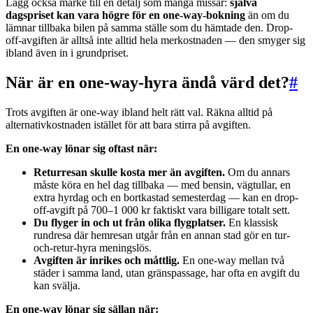
Lägg också märke till en detalj som många missar:
själva
dagspriset kan vara högre för en one-way-bokning
än om du
lämnar tillbaka bilen på samma ställe som du hämtade den. Drop-
off-avgiften är alltså inte alltid hela merkostnaden — den smyger sig
ibland även in i grundpriset.
När är en one-way-hyra ändå värd det?
#
Trots avgiften är one-way ibland helt rätt val. Räkna alltid på
alternativkostnaden istället för att bara stirra på avgiften.
En one-way lönar sig oftast när:
Returresan skulle kosta mer än avgiften.
Om du annars
måste köra en hel dag tillbaka — med bensin, vägtullar, en
extra hyrdag och en bortkastad semesterdag — kan en drop-
off-avgift på 700–1 000 kr faktiskt vara billigare totalt sett.
Du flyger in och ut från olika flygplatser.
En klassisk
rundresa där hemresan utgår från en annan stad gör en tur-
och-retur-hyra meningslös.
Avgiften är inrikes och måttlig.
En one-way mellan två
städer i samma land, utan gränspassage, har ofta en avgift du
kan svälja.
En one-way lönar sig sällan när: