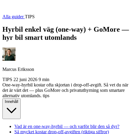
Alla guider
TIPS
Hyrbil enkel väg (one-way) + GoMore —
hyr bil smart utomlands
Marcus Eriksson
TIPS
22 juni 2026
9 min
One-way-hyrbil kostar ofta skjortan i drop-off-avgift. Så vet du när
det är värt det — plus GoMore och privatuthyrning som smartare
alternativ utomlands.
tips
Innehåll
Vad är en one-way-hyrbil — och varför blir den så dyr?
Så mycket kostar drop-off-avgiften (riktiga siffror)