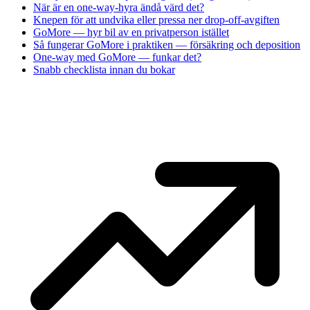
När är en one-way-hyra ändå värd det?
Knepen för att undvika eller pressa ner drop-off-avgiften
GoMore — hyr bil av en privatperson istället
Så fungerar GoMore i praktiken — försäkring och deposition
One-way med GoMore — funkar det?
Snabb checklista innan du bokar