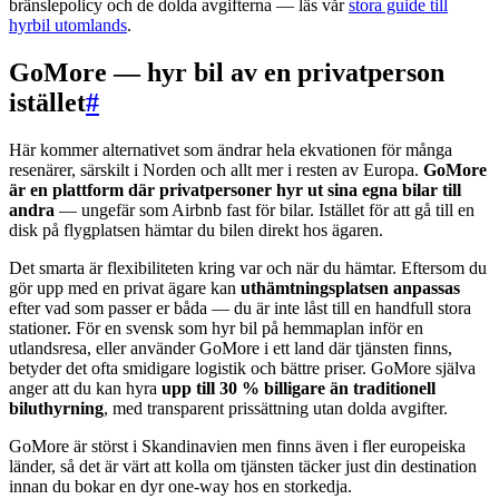
bränslepolicy och de dolda avgifterna — läs vår
stora guide till
hyrbil utomlands
.
GoMore — hyr bil av en privatperson
istället
#
Här kommer alternativet som ändrar hela ekvationen för många
resenärer, särskilt i Norden och allt mer i resten av Europa.
GoMore
är en plattform där privatpersoner hyr ut sina egna bilar till
andra
— ungefär som Airbnb fast för bilar. Istället för att gå till en
disk på flygplatsen hämtar du bilen direkt hos ägaren.
Det smarta är flexibiliteten kring var och när du hämtar. Eftersom du
gör upp med en privat ägare kan
uthämtningsplatsen anpassas
efter vad som passer er båda — du är inte låst till en handfull stora
stationer. För en svensk som hyr bil på hemmaplan inför en
utlandsresa, eller använder GoMore i ett land där tjänsten finns,
betyder det ofta smidigare logistik och bättre priser. GoMore själva
anger att du kan hyra
upp till 30 % billigare än traditionell
biluthyrning
, med transparent prissättning utan dolda avgifter.
GoMore är störst i Skandinavien men finns även i fler europeiska
länder, så det är värt att kolla om tjänsten täcker just din destination
innan du bokar en dyr one-way hos en storkedja.