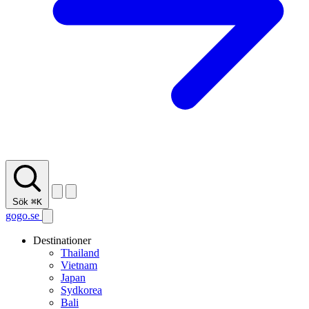
Sök
⌘K
gogo.se
Destinationer
Thailand
Vietnam
Japan
Sydkorea
Bali