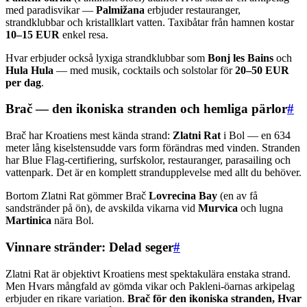
med paradisvikar —
Palmižana
erbjuder restauranger,
strandklubbar och kristallklart vatten. Taxibåtar från hamnen kostar
10–15 EUR
enkel resa.
Hvar erbjuder också lyxiga strandklubbar som
Bonj les Bains
och
Hula Hula
— med musik, cocktails och solstolar för
20–50 EUR
per dag
.
Brač — den ikoniska stranden och hemliga pärlor
#
Brač har Kroatiens mest kända strand:
Zlatni Rat
i Bol — en 634
meter lång kiselstensudde vars form förändras med vinden. Stranden
har Blue Flag-certifiering, surfskolor, restauranger, parasailing och
vattenpark. Det är en komplett strandupplevelse med allt du behöver.
Bortom Zlatni Rat gömmer Brač
Lovrecina Bay
(en av få
sandstränder på ön), de avskilda vikarna vid
Murvica
och lugna
Martinica
nära Bol.
Vinnare stränder: Delad seger
#
Zlatni Rat är objektivt Kroatiens mest spektakulära enstaka strand.
Men Hvars mångfald av gömda vikar och Pakleni-öarnas arkipelag
erbjuder en rikare variation.
Brač för den ikoniska stranden, Hvar