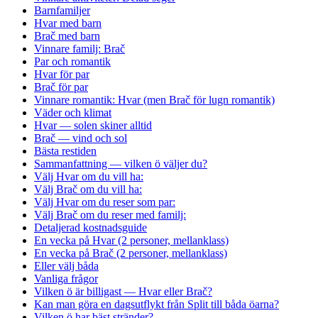
Barnfamiljer
Hvar med barn
Brač med barn
Vinnare familj: Brač
Par och romantik
Hvar för par
Brač för par
Vinnare romantik: Hvar (men Brač för lugn romantik)
Väder och klimat
Hvar — solen skiner alltid
Brač — vind och sol
Bästa restiden
Sammanfattning — vilken ö väljer du?
Välj Hvar om du vill ha:
Välj Brač om du vill ha:
Välj Hvar om du reser som par:
Välj Brač om du reser med familj:
Detaljerad kostnadsguide
En vecka på Hvar (2 personer, mellanklass)
En vecka på Brač (2 personer, mellanklass)
Eller välj båda
Vanliga frågor
Vilken ö är billigast — Hvar eller Brač?
Kan man göra en dagsutflykt från Split till båda öarna?
Vilken ö har bäst stränder?