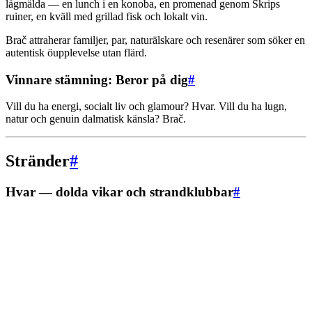
lågmälda — en lunch i en konoba, en promenad genom Škrips
ruiner, en kväll med grillad fisk och lokalt vin.
Brač attraherar familjer, par, naturälskare och resenärer som söker en
autentisk öupplevelse utan flärd.
Vinnare stämning: Beror på dig
#
Vill du ha energi, socialt liv och glamour? Hvar. Vill du ha lugn,
natur och genuin dalmatisk känsla? Brač.
Stränder
#
Hvar — dolda vikar och strandklubbar
#