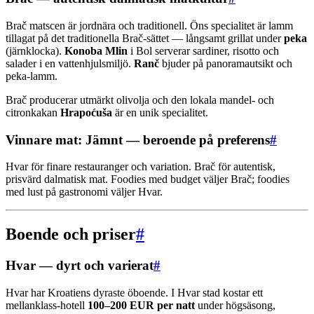
Brač matscen är jordnära och traditionell. Öns specialitet är lamm
tillagat på det traditionella Brač-sättet — långsamt grillat under
peka
(järnklocka).
Konoba Mlin
i Bol serverar sardiner, risotto och
salader i en vattenhjulsmiljö.
Ranč
bjuder på panoramautsikt och
peka-lamm.
Brač producerar utmärkt olivolja och den lokala mandel- och
citronkakan
Hrapoćuša
är en unik specialitet.
Vinnare mat: Jämnt — beroende på preferens
#
Hvar för finare restauranger och variation. Brač för autentisk,
prisvärd dalmatisk mat. Foodies med budget väljer Brač; foodies
med lust på gastronomi väljer Hvar.
Boende och priser
#
Hvar — dyrt och varierat
#
Hvar har Kroatiens dyraste öboende. I Hvar stad kostar ett
mellanklass-hotell
100–200 EUR per natt
under högsäsong,