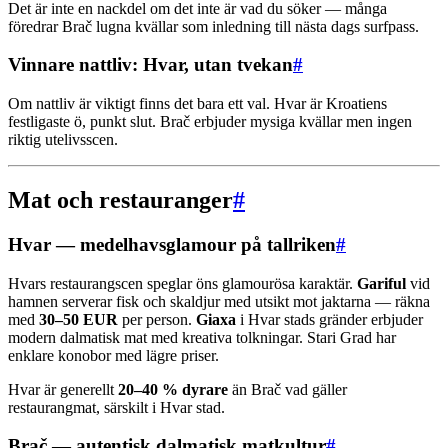
Det är inte en nackdel om det inte är vad du söker — många
föredrar Brač lugna kvällar som inledning till nästa dags surfpass.
Vinnare nattliv: Hvar, utan tvekan
#
Om nattliv är viktigt finns det bara ett val. Hvar är Kroatiens
festligaste ö, punkt slut. Brač erbjuder mysiga kvällar men ingen
riktig utelivsscen.
Mat och restauranger
#
Hvar — medelhavsglamour på tallriken
#
Hvars restaurangscen speglar öns glamourösa karaktär.
Gariful
vid
hamnen serverar fisk och skaldjur med utsikt mot jaktarna — räkna
med
30–50 EUR
per person.
Giaxa
i Hvar stads gränder erbjuder
modern dalmatisk mat med kreativa tolkningar. Stari Grad har
enklare konobor med lägre priser.
Hvar är generellt
20–40 % dyrare
än Brač vad gäller
restaurangmat, särskilt i Hvar stad.
Brač — autentisk dalmatisk matkultur
#