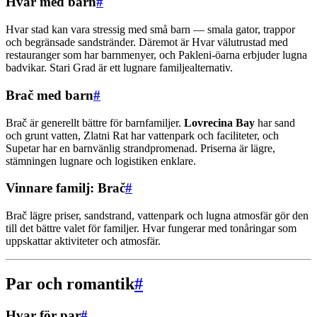
Hvar med barn
#
Hvar stad kan vara stressig med små barn — smala gator, trappor
och begränsade sandstränder. Däremot är Hvar välutrustad med
restauranger som har barnmenyer, och Pakleni-öarna erbjuder lugna
badvikar. Stari Grad är ett lugnare familjealternativ.
Brač med barn
#
Brač är generellt bättre för barnfamiljer.
Lovrecina Bay
har sand
och grunt vatten, Zlatni Rat har vattenpark och faciliteter, och
Supetar har en barnvänlig strandpromenad. Priserna är lägre,
stämningen lugnare och logistiken enklare.
Vinnare familj: Brač
#
Brač lägre priser, sandstrand, vattenpark och lugna atmosfär gör den
till det bättre valet för familjer. Hvar fungerar med tonåringar som
uppskattar aktiviteter och atmosfär.
Par och romantik
#
Hvar för par
#