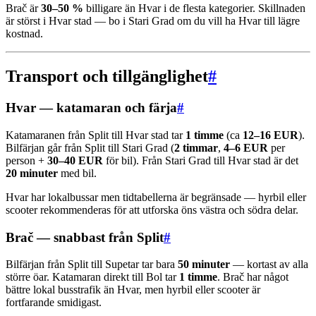
Brač är
30–50 %
billigare än Hvar i de flesta kategorier. Skillnaden
är störst i Hvar stad — bo i Stari Grad om du vill ha Hvar till lägre
kostnad.
Transport och tillgänglighet
#
Hvar — katamaran och färja
#
Katamaranen från Split till Hvar stad tar
1 timme
(ca
12–16 EUR
).
Bilfärjan går från Split till Stari Grad (
2 timmar
,
4–6 EUR
per
person +
30–40 EUR
för bil). Från Stari Grad till Hvar stad är det
20 minuter
med bil.
Hvar har lokalbussar men tidtabellerna är begränsade — hyrbil eller
scooter rekommenderas för att utforska öns västra och södra delar.
Brač — snabbast från Split
#
Bilfärjan från Split till Supetar tar bara
50 minuter
— kortast av alla
större öar. Katamaran direkt till Bol tar
1 timme
. Brač har något
bättre lokal busstrafik än Hvar, men hyrbil eller scooter är
fortfarande smidigast.