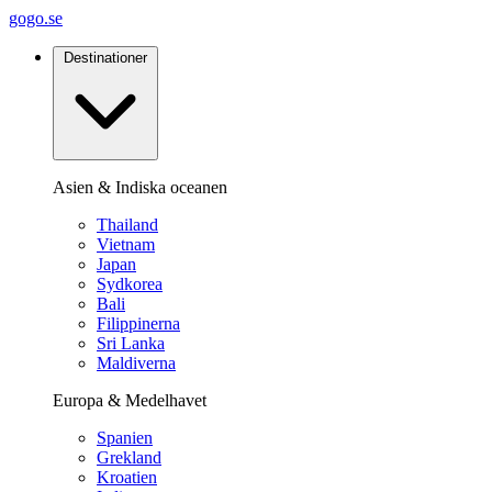
gogo.se
Destinationer
Asien & Indiska oceanen
Thailand
Vietnam
Japan
Sydkorea
Bali
Filippinerna
Sri Lanka
Maldiverna
Europa & Medelhavet
Spanien
Grekland
Kroatien