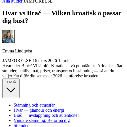
Alla guider
JÄMFÖRELSE
Hvar vs Brač — Vilken kroatisk ö passar
dig bäst?
Emma Lindqvist
JÄMFÖRELSE
16 mars 2026
12 min
Hvar eller Brač? Vi jämför Kroatiens två populäraste Adriatiska öar:
stränder, nattliv, mat, priser, transport och stämning — så att du
väljer rätt ö för din semester 2026.
jamforelse
kroatien
Innehåll
Stämning och atmosfär
Hvar — glamour och energi
Brač — avslappning och autenticitet
Vinnare stämning: Beror på dig
Stränder