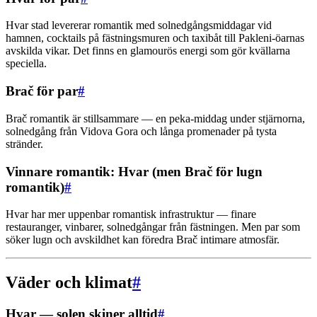
Hvar stad levererar romantik med solnedgångsmiddagar vid
hamnen, cocktails på fästningsmuren och taxibåt till Pakleni-öarnas
avskilda vikar. Det finns en glamourös energi som gör kvällarna
speciella.
Brač för par
#
Brač romantik är stillsammare — en peka-middag under stjärnorna,
solnedgång från Vidova Gora och långa promenader på tysta
stränder.
Vinnare romantik: Hvar (men Brač för lugn
romantik)
#
Hvar har mer uppenbar romantisk infrastruktur — finare
restauranger, vinbarer, solnedgångar från fästningen. Men par som
söker lugn och avskildhet kan föredra Brač intimare atmosfär.
Väder och klimat
#
Hvar — solen skiner alltid
#