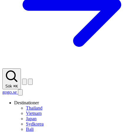
Sök
⌘K
gogo.se
Destinationer
Thailand
Vietnam
Japan
Sydkorea
Bali