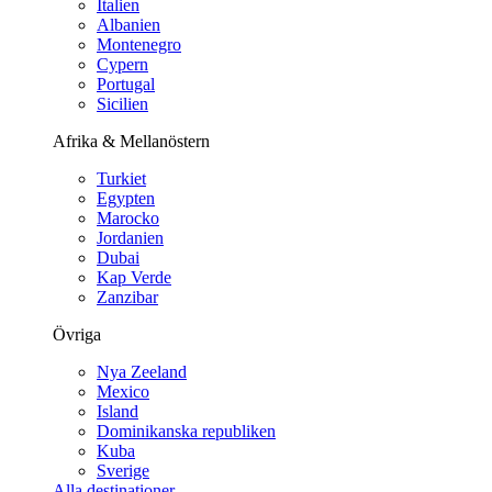
Italien
Albanien
Montenegro
Cypern
Portugal
Sicilien
Afrika & Mellanöstern
Turkiet
Egypten
Marocko
Jordanien
Dubai
Kap Verde
Zanzibar
Övriga
Nya Zeeland
Mexico
Island
Dominikanska republiken
Kuba
Sverige
Alla destinationer