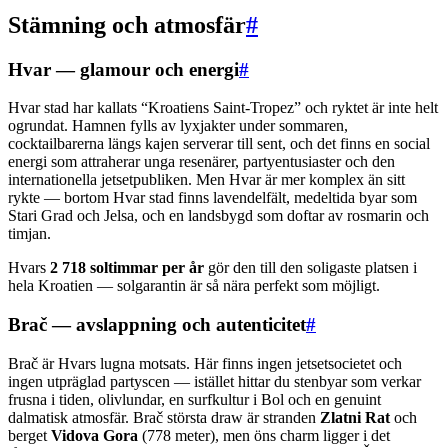
Stämning och atmosfär
#
Hvar — glamour och energi
#
Hvar stad har kallats “Kroatiens Saint-Tropez” och ryktet är inte helt
ogrundat. Hamnen fylls av lyxjakter under sommaren,
cocktailbarerna längs kajen serverar till sent, och det finns en social
energi som attraherar unga resenärer, partyentusiaster och den
internationella jetsetpubliken. Men Hvar är mer komplex än sitt
rykte — bortom Hvar stad finns lavendelfält, medeltida byar som
Stari Grad och Jelsa, och en landsbygd som doftar av rosmarin och
timjan.
Hvars
2 718 soltimmar per år
gör den till den soligaste platsen i
hela Kroatien — solgarantin är så nära perfekt som möjligt.
Brač — avslappning och autenticitet
#
Brač är Hvars lugna motsats. Här finns ingen jetsetsocietet och
ingen utpräglad partyscen — istället hittar du stenbyar som verkar
frusna i tiden, olivlundar, en surfkultur i Bol och en genuint
dalmatisk atmosfär. Brač största draw är stranden
Zlatni Rat
och
berget
Vidova Gora
(778 meter), men öns charm ligger i det