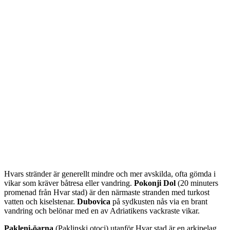
Hvars stränder är generellt mindre och mer avskilda, ofta gömda i
vikar som kräver båtresa eller vandring.
Pokonji Dol
(20 minuters
promenad från Hvar stad) är den närmaste stranden med turkost
vatten och kiselstenar.
Dubovica
på sydkusten nås via en brant
vandring och belönar med en av Adriatikens vackraste vikar.
Pakleni-öarna
(Paklinski otoci) utanför Hvar stad är en arkipelag