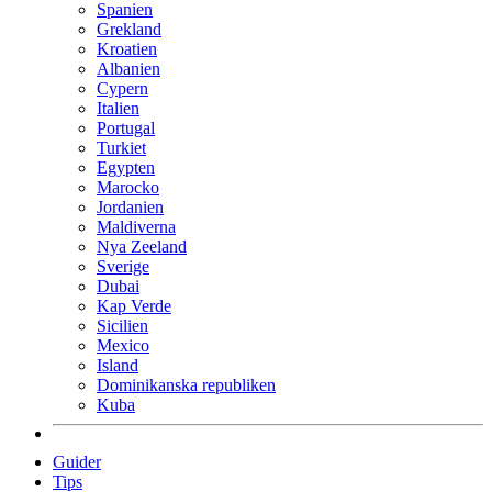
Spanien
Grekland
Kroatien
Albanien
Cypern
Italien
Portugal
Turkiet
Egypten
Marocko
Jordanien
Maldiverna
Nya Zeeland
Sverige
Dubai
Kap Verde
Sicilien
Mexico
Island
Dominikanska republiken
Kuba
Guider
Tips