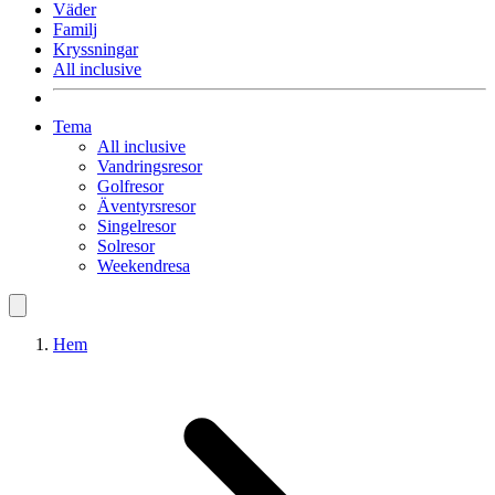
Väder
Familj
Kryssningar
All inclusive
Tema
All inclusive
Vandringsresor
Golfresor
Äventyrsresor
Singelresor
Solresor
Weekendresa
Hem