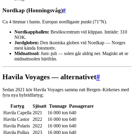
Nordkap (Honningsvåg)
#
Ca 4 timmar i hamn. Europas nordligaste punkt (71°N).
Nordkapphallen:
Besökscentrum vid klippan. Inträde: 310
NOK.
Jordgloben:
Den ikoniska globen vid Nordkap — Norges
mest kända fotomotiv.
Midnattssol:
Juni–juli — solen går aldrig ner. Magiskt att se
midnattssolen härifrån.
Havila Voyages — alternativet
#
Sedan 2021 kör Havila Voyages samma rutt Bergen–Kirkenes med
fyra nya hybridfartyg:
Fartyg
Sjösatt
Tonnage
Passagerare
Havila Capella
2021
16 000 ton
640
Havila Castor
2022
16 000 ton
640
Havila Polaris
2022
16 000 ton
640
Havila Pollux
2023
16 000 ton
640