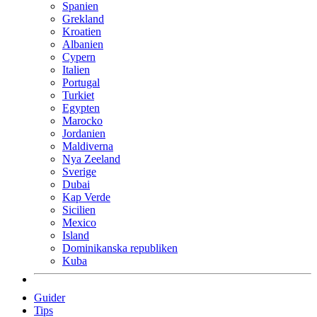
Spanien
Grekland
Kroatien
Albanien
Cypern
Italien
Portugal
Turkiet
Egypten
Marocko
Jordanien
Maldiverna
Nya Zeeland
Sverige
Dubai
Kap Verde
Sicilien
Mexico
Island
Dominikanska republiken
Kuba
Guider
Tips