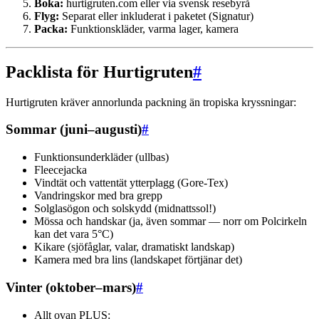
Boka:
hurtigruten.com eller via svensk resebyrå
Flyg:
Separat eller inkluderat i paketet (Signatur)
Packa:
Funktionskläder, varma lager, kamera
Packlista för Hurtigruten
#
Hurtigruten kräver annorlunda packning än tropiska kryssningar:
Sommar (juni–augusti)
#
Funktionsunderkläder (ullbas)
Fleecejacka
Vindtät och vattentät ytterplagg (Gore-Tex)
Vandringskor med bra grepp
Solglasögon och solskydd (midnattssol!)
Mössa och handskar (ja, även sommar — norr om Polcirkeln
kan det vara 5°C)
Kikare (sjöfåglar, valar, dramatiskt landskap)
Kamera med bra lins (landskapet förtjänar det)
Vinter (oktober–mars)
#
Allt ovan PLUS: