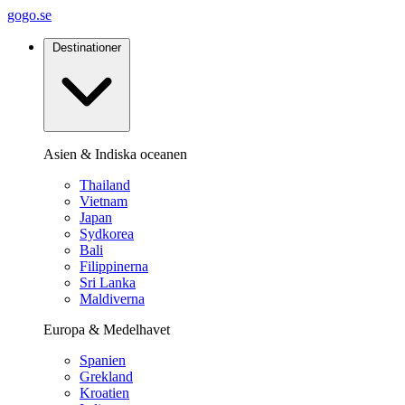
gogo.se
Destinationer
Asien & Indiska oceanen
Thailand
Vietnam
Japan
Sydkorea
Bali
Filippinerna
Sri Lanka
Maldiverna
Europa & Medelhavet
Spanien
Grekland
Kroatien