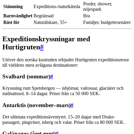
Pooler, shower,
Stämning
Expeditions-/naturkänsla
nöjespark
Barnvänlighet
Begränsad
Bra
Bäst för
Naturälskare, 55+
Familjer, budgetresenärer
Expeditionskryssningar med
Hurtigruten
#
Utöver den norska kustrutten erbjuder Hurtigruten expeditionsresor
till världens mest avlägsna destinationer:
Svalbard (sommar)
#
Kryssning runt Spetsbergen — isbjörnar, valrossar, glaciärer och
midnattssol. 8–14 dagar. Priser från ca 50 000 SEK.
Antarktis (november–mars)
#
Det ultimata expeditionsäventyret. 15–20 dagar med Drake-
passagen, pingviner, isberg och valar. Priser från ca 80 000 SEK.
Galápagos (året runt)
#