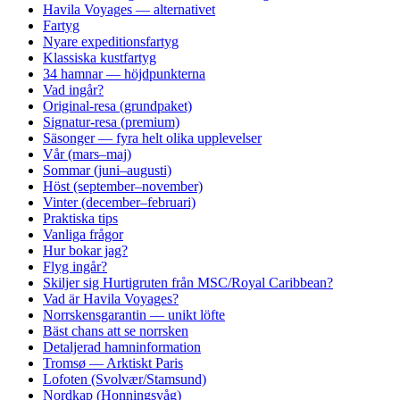
Havila Voyages — alternativet
Fartyg
Nyare expeditionsfartyg
Klassiska kustfartyg
34 hamnar — höjdpunkterna
Vad ingår?
Original-resa (grundpaket)
Signatur-resa (premium)
Säsonger — fyra helt olika upplevelser
Vår (mars–maj)
Sommar (juni–augusti)
Höst (september–november)
Vinter (december–februari)
Praktiska tips
Vanliga frågor
Hur bokar jag?
Flyg ingår?
Skiljer sig Hurtigruten från MSC/Royal Caribbean?
Vad är Havila Voyages?
Norrskensgarantin — unikt löfte
Bäst chans att se norrsken
Detaljerad hamninformation
Tromsø — Arktiskt Paris
Lofoten (Svolvær/Stamsund)
Nordkap (Honningsvåg)