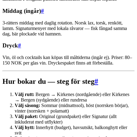
Middag (ingår)
#
3-rätters middag med daglig rotation. Norsk lax, torsk, renkött,
lamm. Signaturmenyer med lokala råvaror — fisk fångad samma
dag, bär plockade vid hamnen.
Dryck
#
Vin, öl och cocktails kan köpas till måltiderna (ingår ej). Priser: 80–
150 NOK per glas vin. Dryckespaket finns att förbeställa.
Hur bokar du — steg för steg
#
Välj rutt:
Bergen → Kirkenes (nordgående) eller Kirkenes
→ Bergen (sydgående) eller rundresa
Välj säsong:
Sommar (midnattssol), höst (norrsken börjar),
vinter (norrsken + polarnatt)
Välj paket:
Original (grundpaket) eller Signatur (allt
inkluderat med utflykter)
Välj hytt:
Innerhytt (budget), havsutsikt, balkonghytt eller
svit