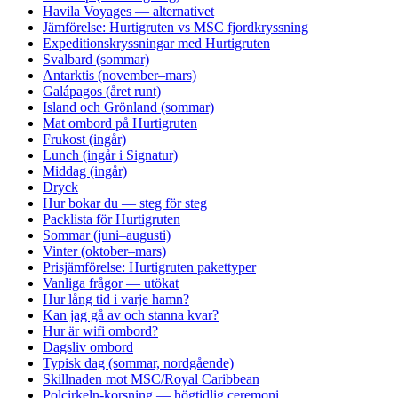
Havila Voyages — alternativet
Jämförelse: Hurtigruten vs MSC fjordkryssning
Expeditionskryssningar med Hurtigruten
Svalbard (sommar)
Antarktis (november–mars)
Galápagos (året runt)
Island och Grönland (sommar)
Mat ombord på Hurtigruten
Frukost (ingår)
Lunch (ingår i Signatur)
Middag (ingår)
Dryck
Hur bokar du — steg för steg
Packlista för Hurtigruten
Sommar (juni–augusti)
Vinter (oktober–mars)
Prisjämförelse: Hurtigruten pakettyper
Vanliga frågor — utökat
Hur lång tid i varje hamn?
Kan jag gå av och stanna kvar?
Hur är wifi ombord?
Dagsliv ombord
Typisk dag (sommar, nordgående)
Skillnaden mot MSC/Royal Caribbean
Polcirkeln-korsning — högtidlig ceremoni