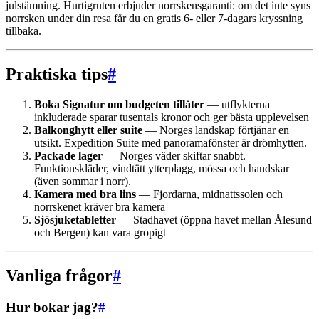
julstämning. Hurtigruten erbjuder norrskensgaranti: om det inte syns
norrsken under din resa får du en gratis 6- eller 7-dagars kryssning
tillbaka.
Praktiska tips
#
Boka Signatur om budgeten tillåter
— utflykterna
inkluderade sparar tusentals kronor och ger bästa upplevelsen
Balkonghytt eller suite
— Norges landskap förtjänar en
utsikt. Expedition Suite med panoramafönster är drömhytten.
Packade lager
— Norges väder skiftar snabbt.
Funktionskläder, vindtätt ytterplagg, mössa och handskar
(även sommar i norr).
Kamera med bra lins
— Fjordarna, midnattssolen och
norrskenet kräver bra kamera
Sjösjuketabletter
— Stadhavet (öppna havet mellan Ålesund
och Bergen) kan vara gropigt
Vanliga frågor
#
Hur bokar jag?
#