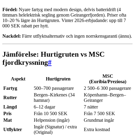
Fördel:
Nyare fartyg med modern design, delvis batteridrift (4
timmars helelektrisk segling genom Geirangerfjorden). Priser ofta
10–20 % lägre än Hurtigruten. Vinter 2026-erbjudande: upp till 7
000 SEK rabatt per hytt.
Nackdel:
Färre utflyktsalternativ och ingen norrskensgaranti (ännu).
Jämförelse: Hurtigruten vs MSC
fjordkryssning
#
MSC
Aspekt
Hurtigruten
(Euribia/Preziosa)
Fartyg
500–700 passagerare
2 500–6 300 passagerare
Bergen–Kirkenes (34
Köpenhamn–Bergen–
Rutter
hamnar)
Geiranger
Längd
6–12 dagar
7 nätter
Pris
Från 10 500 SEK
Från 7 500 SEK
Mat
Helpension (ingår)
Grundmat ingår
Ingår (Signatur) / extra
Utflykter
Extra kostnad
(Original)