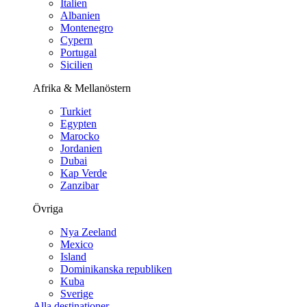
Italien
Albanien
Montenegro
Cypern
Portugal
Sicilien
Afrika & Mellanöstern
Turkiet
Egypten
Marocko
Jordanien
Dubai
Kap Verde
Zanzibar
Övriga
Nya Zeeland
Mexico
Island
Dominikanska republiken
Kuba
Sverige
Alla destinationer