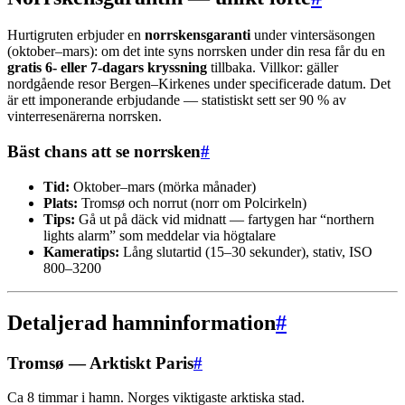
Hurtigruten erbjuder en
norrskensgaranti
under vintersäsongen
(oktober–mars): om det inte syns norrsken under din resa får du en
gratis 6- eller 7-dagars kryssning
tillbaka. Villkor: gäller
nordgående resor Bergen–Kirkenes under specificerade datum. Det
är ett imponerande erbjudande — statistiskt sett ser 90 % av
vinterresenärerna norrsken.
Bäst chans att se norrsken
#
Tid:
Oktober–mars (mörka månader)
Plats:
Tromsø och norrut (norr om Polcirkeln)
Tips:
Gå ut på däck vid midnatt — fartygen har “northern
lights alarm” som meddelar via högtalare
Kameratips:
Lång slutartid (15–30 sekunder), stativ, ISO
800–3200
Detaljerad hamninformation
#
Tromsø — Arktiskt Paris
#
Ca 8 timmar i hamn. Norges viktigaste arktiska stad.