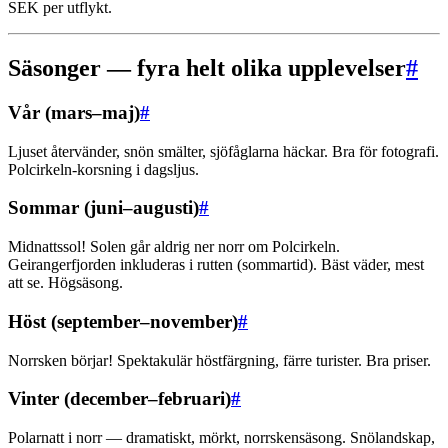
SEK per utflykt.
Säsonger — fyra helt olika upplevelser
#
Vår (mars–maj)
#
Ljuset återvänder, snön smälter, sjöfåglarna häckar. Bra för fotografi.
Polcirkeln-korsning i dagsljus.
Sommar (juni–augusti)
#
Midnattssol! Solen går aldrig ner norr om Polcirkeln.
Geirangerfjorden inkluderas i rutten (sommartid). Bäst väder, mest
att se. Högsäsong.
Höst (september–november)
#
Norrsken börjar! Spektakulär höstfärgning, färre turister. Bra priser.
Vinter (december–februari)
#
Polarnatt i norr — dramatiskt, mörkt, norrskensäsong. Snölandskap,