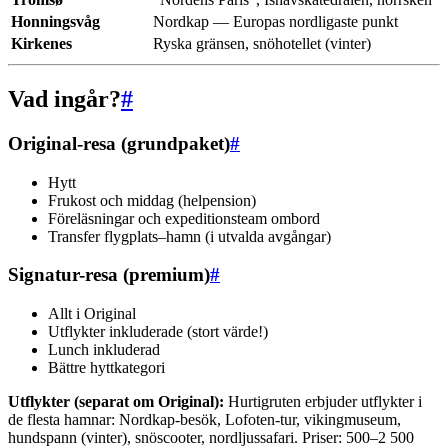
Honningsvåg
Nordkap — Europas nordligaste punkt
Kirkenes
Ryska gränsen, snöhotellet (vinter)
Vad ingår?
#
Original-resa (grundpaket)
#
Hytt
Frukost och middag (helpension)
Föreläsningar och expeditionsteam ombord
Transfer flygplats–hamn (i utvalda avgångar)
Signatur-resa (premium)
#
Allt i Original
Utflykter inkluderade (stort värde!)
Lunch inkluderad
Bättre hyttkategori
Utflykter (separat om Original):
Hurtigruten erbjuder utflykter i
de flesta hamnar: Nordkap-besök, Lofoten-tur, vikingmuseum,
hundspann (vinter), snöscooter, nordljussafari. Priser: 500–2 500