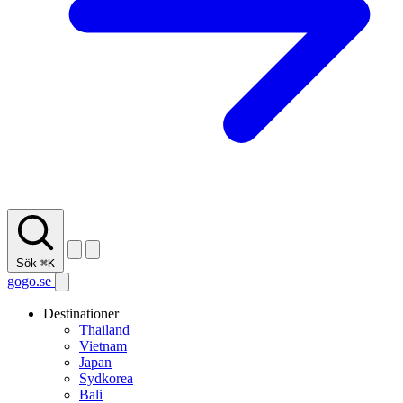
Sök
⌘K
gogo.se
Destinationer
Thailand
Vietnam
Japan
Sydkorea
Bali