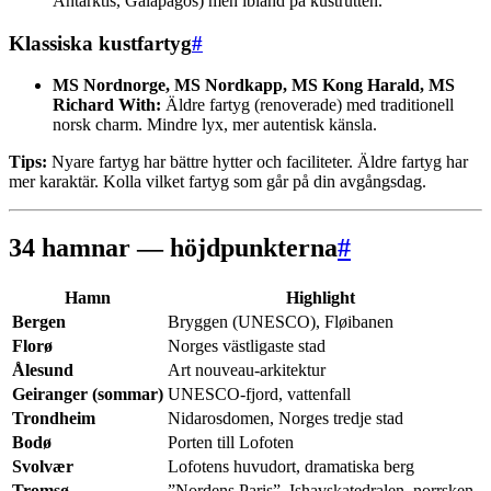
Antarktis, Galapagos) men ibland på kustrutten.
Klassiska kustfartyg
#
MS Nordnorge, MS Nordkapp, MS Kong Harald, MS
Richard With:
Äldre fartyg (renoverade) med traditionell
norsk charm. Mindre lyx, mer autentisk känsla.
Tips:
Nyare fartyg har bättre hytter och faciliteter. Äldre fartyg har
mer karaktär. Kolla vilket fartyg som går på din avgångsdag.
34 hamnar — höjdpunkterna
#
Hamn
Highlight
Bergen
Bryggen (UNESCO), Fløibanen
Florø
Norges västligaste stad
Ålesund
Art nouveau-arkitektur
Geiranger (sommar)
UNESCO-fjord, vattenfall
Trondheim
Nidarosdomen, Norges tredje stad
Bodø
Porten till Lofoten
Svolvær
Lofotens huvudort, dramatiska berg
Tromsø
”Nordens Paris”, Ishavskatedralen, norrsken