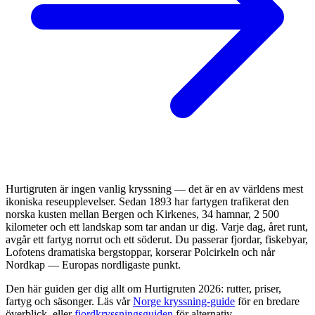
Hurtigruten är ingen vanlig kryssning — det är en av världens mest
ikoniska reseupplevelser. Sedan 1893 har fartygen trafikerat den
norska kusten mellan Bergen och Kirkenes, 34 hamnar, 2 500
kilometer och ett landskap som tar andan ur dig. Varje dag, året runt,
avgår ett fartyg norrut och ett söderut. Du passerar fjordar, fiskebyar,
Lofotens dramatiska bergstoppar, korserar Polcirkeln och når
Nordkap — Europas nordligaste punkt.
Den här guiden ger dig allt om Hurtigruten 2026: rutter, priser,
fartyg och säsonger. Läs vår
Norge kryssning-guide
för en bredare
överblick, eller
fjordkryssningsguiden
för alternativ.