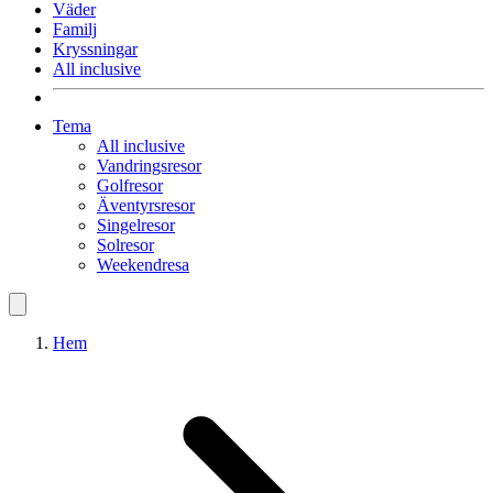
Väder
Familj
Kryssningar
All inclusive
Tema
All inclusive
Vandringsresor
Golfresor
Äventyrsresor
Singelresor
Solresor
Weekendresa
Hem