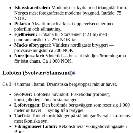
Ishavskatedralen:
Modernistisk kyrka med triangulär form.
Norges mest fotograferade moderna byggnad. Inträde: 75
NOK.
Polaria:
Akvarium och arktiskt upplevelsecenter med
polarfilm och sälmatning.
Fjellheisen:
Linbana till Storsteinen (421 m) med
panoramautsikt. Ca 250 NOK t/r.
Macks ølbryggeri:
Världens nordligaste bryggeri —
provsmakningstur ca 200 NOK.
Norrljussafari:
Vintertid — buss ut från ljusföroreningarna
för bäst chans. Ca 1 000 NOK.
Lofoten (Svolvær/Stamsund)
#
Ca 3–4 timmar i hamn. Dramatiska bergstoppar rakt ur havet.
Svolvær:
Lofotens huvudort. Fiskebodar (rorbuer),
konstgallerier, sjömatrestauranger.
Lofotveggen:
Den berömda bergsväggen som reser sig 1 000
meter ur havet — synlig från fartyget.
Tørfisk:
Torkad torsk hänger på ställningar överallt. Lofotens
mest ikoniska syn.
Vikingmuseet Lofotr:
Rekonstruerat vikingahövdingasäte i
Borg.