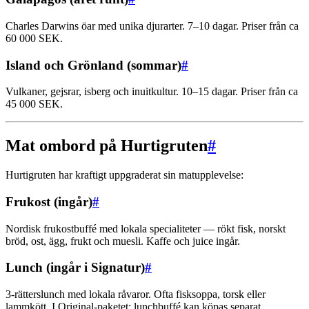
Charles Darwins öar med unika djurarter. 7–10 dagar. Priser från ca
60 000 SEK.
Island och Grönland (sommar)
#
Vulkaner, gejsrar, isberg och inuitkultur. 10–15 dagar. Priser från ca
45 000 SEK.
Mat ombord på Hurtigruten
#
Hurtigruten har kraftigt uppgraderat sin matupplevelse:
Frukost (ingår)
#
Nordisk frukostbuffé med lokala specialiteter — rökt fisk, norskt
bröd, ost, ägg, frukt och muesli. Kaffe och juice ingår.
Lunch (ingår i Signatur)
#
3-rätterslunch med lokala råvaror. Ofta fisksoppa, torsk eller
lammkött. I Original-paketet: lunchbuffé kan köpas separat.