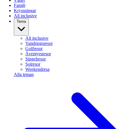
Väder
Familj
Kryssningar
All inclusive
Tema
All inclusive
Vandringsresor
Golfresor
Äventyrsresor
Singelresor
Solresor
Weekendresa
Alla teman