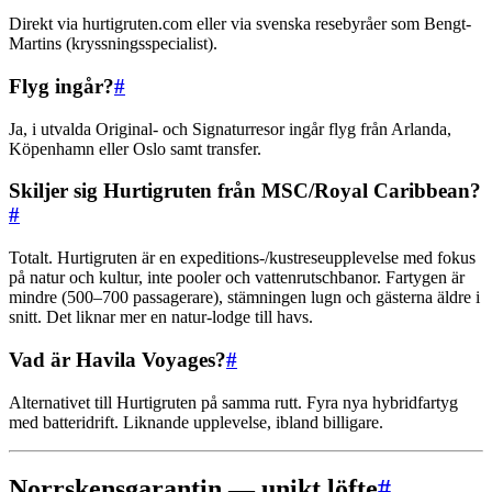
Direkt via hurtigruten.com eller via svenska resebyråer som Bengt-
Martins (kryssningsspecialist).
Flyg ingår?
#
Ja, i utvalda Original- och Signaturresor ingår flyg från Arlanda,
Köpenhamn eller Oslo samt transfer.
Skiljer sig Hurtigruten från MSC/Royal Caribbean?
#
Totalt. Hurtigruten är en expeditions-/kustreseupplevelse med fokus
på natur och kultur, inte pooler och vattenrutschbanor. Fartygen är
mindre (500–700 passagerare), stämningen lugn och gästerna äldre i
snitt. Det liknar mer en natur-lodge till havs.
Vad är Havila Voyages?
#
Alternativet till Hurtigruten på samma rutt. Fyra nya hybridfartyg
med batteridrift. Liknande upplevelse, ibland billigare.
Norrskensgarantin — unikt löfte
#