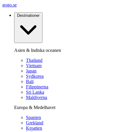
gogo.se
Destinationer
Asien & Indiska oceanen
Thailand
Vietnam
Japan
Sydkorea
Bali
Filippinerna
Sri Lanka
Maldiverna
Europa & Medelhavet
Spanien
Grekland
Kroatien