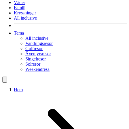
Väder
Familj
Kryssningar
All inclusive
Tema
All inclusive
Vandringsresor
Golfresor
Äventyrsresor
Singelresor
Solresor
Weekendresa
Hem