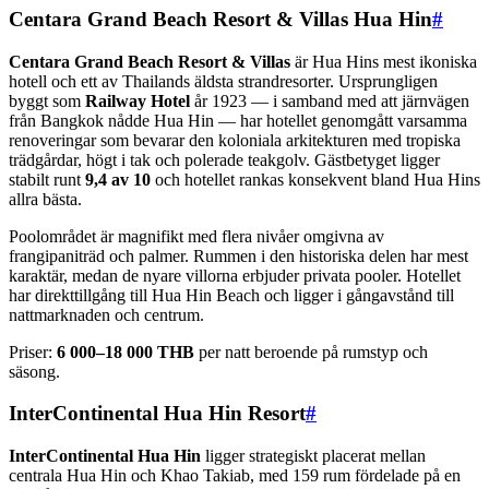
Centara Grand Beach Resort & Villas Hua Hin
#
Centara Grand Beach Resort & Villas
är Hua Hins mest ikoniska
hotell och ett av Thailands äldsta strandresorter. Ursprungligen
byggt som
Railway Hotel
år 1923 — i samband med att järnvägen
från Bangkok nådde Hua Hin — har hotellet genomgått varsamma
renoveringar som bevarar den koloniala arkitekturen med tropiska
trädgårdar, högt i tak och polerade teakgolv. Gästbetyget ligger
stabilt runt
9,4 av 10
och hotellet rankas konsekvent bland Hua Hins
allra bästa.
Poolområdet är magnifikt med flera nivåer omgivna av
frangipaniträd och palmer. Rummen i den historiska delen har mest
karaktär, medan de nyare villorna erbjuder privata pooler. Hotellet
har direkttillgång till Hua Hin Beach och ligger i gångavstånd till
nattmarknaden och centrum.
Priser:
6 000–18 000 THB
per natt beroende på rumstyp och
säsong.
InterContinental Hua Hin Resort
#
InterContinental Hua Hin
ligger strategiskt placerat mellan
centrala Hua Hin och Khao Takiab, med 159 rum fördelade på en