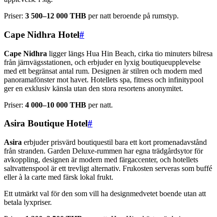
Priser:
3 500–12 000 THB
per natt beroende på rumstyp.
Cape Nidhra Hotel
#
Cape Nidhra
ligger längs Hua Hin Beach, cirka tio minuters bilresa
från järnvägsstationen, och erbjuder en lyxig boutiqueupplevelse
med ett begränsat antal rum. Designen är stilren och modern med
panoramafönster mot havet. Hotellets spa, fitness och infinitypool
ger en exklusiv känsla utan den stora resortens anonymitet.
Priser:
4 000–10 000 THB
per natt.
Asira Boutique Hotel
#
Asira
erbjuder prisvärd boutiquestil bara ett kort promenadavstånd
från stranden. Garden Deluxe-rummen har egna trädgårdsytor för
avkoppling, designen är modern med färgaccenter, och hotellets
saltvattenspool är ett trevligt alternativ. Frukosten serveras som buffé
eller à la carte med färsk lokal frukt.
Ett utmärkt val för den som vill ha designmedvetet boende utan att
betala lyxpriser.