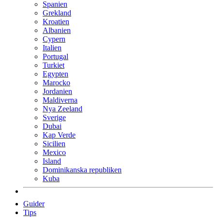
Spanien
Grekland
Kroatien
Albanien
Cypern
Italien
Portugal
Turkiet
Egypten
Marocko
Jordanien
Maldiverna
Nya Zeeland
Sverige
Dubai
Kap Verde
Sicilien
Mexico
Island
Dominikanska republiken
Kuba
Guider
Tips