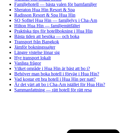
Familjehotell — bästa valen för barnfamiljer
Sheraton Hua Hin Resort & Spa
Radisson Resort & Spa Hua Hin
SO Sofitel Hua Hin — familjelyx i Cha-Am
Hilton Hua Hin — familjemittfältet
Praktiska tips för hotellbokning i Hua Hin
Bästa tiden att besöka — och boka
Transport från Bangkok
Jämför bokningssajter
Längre vistelse lönar sig
Hyr transport lokalt
Vanliga frågor
Vilket område i Hua Hin är bäst att bo i?
Behöver man boka hotell i förväg i Hua Hin?
Vad kostar ett bra hotell i Hua Hin per natt?
Är det värt att bo i Cha-Am istället för Hua Hin?
Sammanfattning — rätt hotell för rätt resa