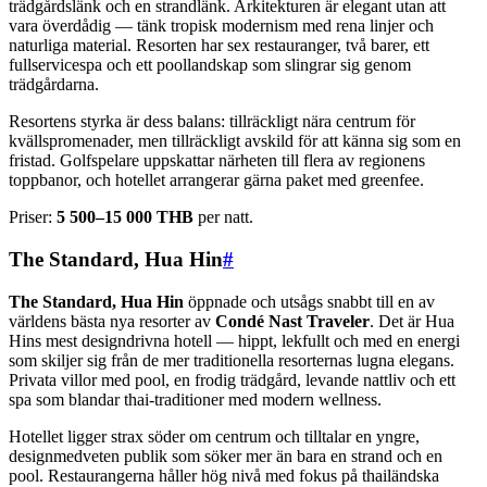
trädgårdslänk och en strandlänk. Arkitekturen är elegant utan att
vara överdådig — tänk tropisk modernism med rena linjer och
naturliga material. Resorten har sex restauranger, två barer, ett
fullservicespa och ett poollandskap som slingrar sig genom
trädgårdarna.
Resortens styrka är dess balans: tillräckligt nära centrum för
kvällspromenader, men tillräckligt avskild för att känna sig som en
fristad. Golfspelare uppskattar närheten till flera av regionens
toppbanor, och hotellet arrangerar gärna paket med greenfee.
Priser:
5 500–15 000 THB
per natt.
The Standard, Hua Hin
#
The Standard, Hua Hin
öppnade och utsågs snabbt till en av
världens bästa nya resorter av
Condé Nast Traveler
. Det är Hua
Hins mest designdrivna hotell — hippt, lekfullt och med en energi
som skiljer sig från de mer traditionella resorternas lugna elegans.
Privata villor med pool, en frodig trädgård, levande nattliv och ett
spa som blandar thai-traditioner med modern wellness.
Hotellet ligger strax söder om centrum och tilltalar en yngre,
designmedveten publik som söker mer än bara en strand och en
pool. Restaurangerna håller hög nivå med fokus på thailändska