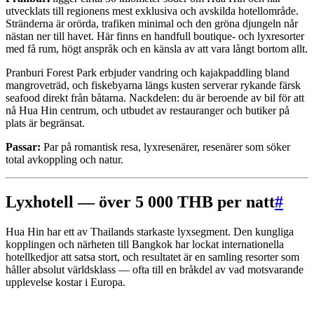
utvecklats till regionens mest exklusiva och avskilda hotellområde.
Stränderna är orörda, trafiken minimal och den gröna djungeln når
nästan ner till havet. Här finns en handfull boutique- och lyxresorter
med få rum, högt anspråk och en känsla av att vara långt bortom allt.
Pranburi Forest Park erbjuder vandring och kajakpaddling bland
mangroveträd, och fiskebyarna längs kusten serverar rykande färsk
seafood direkt från båtarna. Nackdelen: du är beroende av bil för att
nå Hua Hin centrum, och utbudet av restauranger och butiker på
plats är begränsat.
Passar:
Par på romantisk resa, lyxresenärer, resenärer som söker
total avkoppling och natur.
Lyxhotell — över 5 000 THB per natt
#
Hua Hin har ett av Thailands starkaste lyxsegment. Den kungliga
kopplingen och närheten till Bangkok har lockat internationella
hotellkedjor att satsa stort, och resultatet är en samling resorter som
håller absolut världsklass — ofta till en bråkdel av vad motsvarande
upplevelse kostar i Europa.