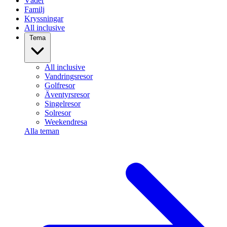
Väder
Familj
Kryssningar
All inclusive
Tema
All inclusive
Vandringsresor
Golfresor
Äventyrsresor
Singelresor
Solresor
Weekendresa
Alla teman