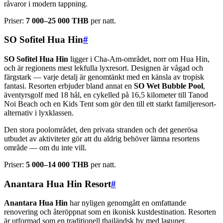
råvaror i modern tappning.
Priser:
7 000–25 000 THB
per natt.
SO Sofitel Hua Hin
#
SO Sofitel Hua Hin
ligger i Cha-Am-området, norr om Hua Hin,
och är regionens mest lekfulla lyxresort. Designen är vågad och
färgstark — varje detalj är genomtänkt med en känsla av tropisk
fantasi. Resorten erbjuder bland annat en
SO Wet Bubble Pool
,
äventyrsgolf med 18 hål, en cykelled på 16,5 kilometer till Tanod
Noi Beach och en Kids Tent som gör den till ett starkt familjeresort-
alternativ i lyxklassen.
Den stora poolområdet, den privata stranden och det generösa
utbudet av aktiviteter gör att du aldrig behöver lämna resortens
område — om du inte vill.
Priser:
5 000–14 000 THB
per natt.
Anantara Hua Hin Resort
#
Anantara Hua Hin
har nyligen genomgått en omfattande
renovering och återöppnat som en ikonisk kustdestination. Resorten
är utformad som en traditionell thailändsk by med laguner,