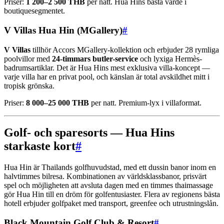
Priser:
1 200–2 500 THB
per natt. Hua Hins bästa värde i
boutiquesegmentet.
V Villas Hua Hin (MGallery)
#
V Villas
tillhör Accors MGallery-kollektion och erbjuder 28 rymliga
poolvillor med
24-timmars butler-service
och lyxiga Hermès-
badrumsartiklar. Det är Hua Hins mest exklusiva villa-koncept —
varje villa har en privat pool, och känslan är total avskildhet mitt i
tropisk grönska.
Priser:
8 000–25 000 THB
per natt. Premium-lyx i villaformat.
Golf- och sparesorts — Hua Hins
starkaste kort
#
Hua Hin är Thailands golfhuvudstad, med ett dussin banor inom en
halvtimmes bilresa. Kombinationen av världsklassbanor, prisvärt
spel och möjligheten att avsluta dagen med en timmes thaimassage
gör Hua Hin till en dröm för golfentusiaster. Flera av regionens bästa
hotell erbjuder golfpaket med transport, greenfee och utrustningslån.
Black Mountain Golf Club & Resort
#