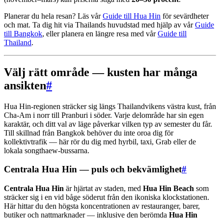
Planerar du hela resan? Läs vår
Guide till Hua Hin
för sevärdheter
och mat. Ta dig hit via Thailands huvudstad med hjälp av vår
Guide
till Bangkok
, eller planera en längre resa med vår
Guide till
Thailand
.
Välj rätt område — kusten har många
ansikten
#
Hua Hin-regionen sträcker sig längs Thailandvikens västra kust, från
Cha-Am i norr till Pranburi i söder. Varje delområde har sin egen
karaktär, och ditt val av läge påverkar vilken typ av semester du får.
Till skillnad från Bangkok behöver du inte oroa dig för
kollektivtrafik — här rör du dig med hyrbil, taxi, Grab eller de
lokala songthaew-bussarna.
Centrala Hua Hin — puls och bekvämlighet
#
Centrala Hua Hin
är hjärtat av staden, med
Hua Hin Beach
som
sträcker sig i en vid båge söderut från den ikoniska klockstationen.
Här hittar du den högsta koncentrationen av restauranger, barer,
butiker och nattmarknader — inklusive den berömda
Hua Hin