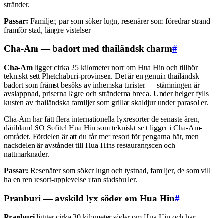
stränder.
Passar:
Familjer, par som söker lugn, resenärer som föredrar strand
framför stad, längre vistelser.
Cha-Am — badort med thailändsk charm
#
Cha-Am
ligger cirka 25 kilometer norr om Hua Hin och tillhör
tekniskt sett Phetchaburi-provinsen. Det är en genuin thailändsk
badort som främst besöks av inhemska turister — stämningen är
avslappnad, priserna lägre och stränderna breda. Under helger fylls
kusten av thailändska familjer som grillar skaldjur under parasoller.
Cha-Am har fått flera internationella lyxresorter de senaste åren,
däribland SO Sofitel Hua Hin som tekniskt sett ligger i Cha-Am-
området. Fördelen är att du får mer resort för pengarna här, men
nackdelen är avståndet till Hua Hins restaurangscen och
nattmarknader.
Passar:
Resenärer som söker lugn och tystnad, familjer, de som vill
ha en ren resort-upplevelse utan stadsbuller.
Pranburi — avskild lyx söder om Hua Hin
#
Pranburi
ligger cirka 30 kilometer söder om Hua Hin och har