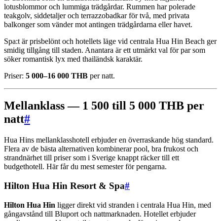
lotusblommor och lummiga trädgårdar. Rummen har polerade
teakgolv, siddetaljer och terrazzobadkar för två, med privata
balkonger som vänder mot antingen trädgårdarna eller havet.
Spa:t är prisbelönt och hotellets läge vid centrala Hua Hin Beach ger
smidig tillgång till staden. Anantara är ett utmärkt val för par som
söker romantisk lyx med thailändsk karaktär.
Priser:
5 000–16 000 THB
per natt.
Mellanklass — 1 500 till 5 000 THB per
natt
#
Hua Hins mellanklasshotell erbjuder en överraskande hög standard.
Flera av de bästa alternativen kombinerar pool, bra frukost och
strandnärhet till priser som i Sverige knappt räcker till ett
budgethotell. Här får du mest semester för pengarna.
Hilton Hua Hin Resort & Spa
#
Hilton Hua Hin
ligger direkt vid stranden i centrala Hua Hin, med
gångavstånd till Bluport och nattmarknaden. Hotellet erbjuder