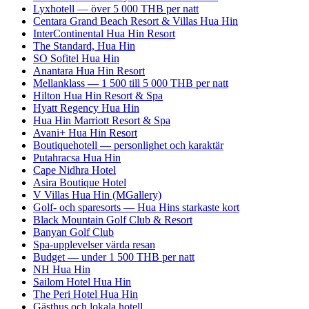
Lyxhotell — över 5 000 THB per natt
Centara Grand Beach Resort & Villas Hua Hin
InterContinental Hua Hin Resort
The Standard, Hua Hin
SO Sofitel Hua Hin
Anantara Hua Hin Resort
Mellanklass — 1 500 till 5 000 THB per natt
Hilton Hua Hin Resort & Spa
Hyatt Regency Hua Hin
Hua Hin Marriott Resort & Spa
Avani+ Hua Hin Resort
Boutiquehotell — personlighet och karaktär
Putahracsa Hua Hin
Cape Nidhra Hotel
Asira Boutique Hotel
V Villas Hua Hin (MGallery)
Golf- och sparesorts — Hua Hins starkaste kort
Black Mountain Golf Club & Resort
Banyan Golf Club
Spa-upplevelser värda resan
Budget — under 1 500 THB per natt
NH Hua Hin
Sailom Hotel Hua Hin
The Peri Hotel Hua Hin
Gästhus och lokala hotell