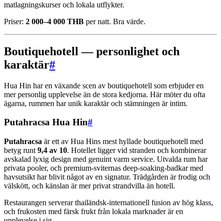
matlagningskurser och lokala utflykter.
Priser:
2 000–4 000 THB
per natt. Bra värde.
Boutiquehotell — personlighet och
karaktär
#
Hua Hin har en växande scen av boutiquehotell som erbjuder en
mer personlig upplevelse än de stora kedjorna. Här möter du ofta
ägarna, rummen har unik karaktär och stämningen är intim.
Putahracsa Hua Hin
#
Putahracsa
är ett av Hua Hins mest hyllade boutiquehotell med
betyg runt
9,4 av 10
. Hotellet ligger vid stranden och kombinerar
avskalad lyxig design med genuint varm service. Utvalda rum har
privata pooler, och premium-sviternas deep-soaking-badkar med
havsutsikt har blivit något av en signatur. Trädgården är frodig och
välskött, och känslan är mer privat strandvilla än hotell.
Restaurangen serverar thailändsk-internationell fusion av hög klass,
och frukosten med färsk frukt från lokala marknader är en
upplevelse i sig.