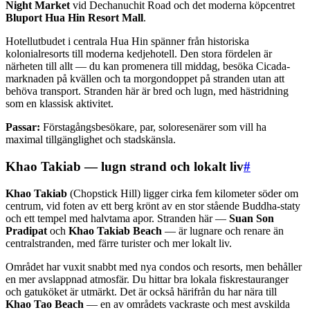
Night Market
vid Dechanuchit Road och det moderna köpcentret
Bluport Hua Hin Resort Mall
.
Hotellutbudet i centrala Hua Hin spänner från historiska
kolonialresorts till moderna kedjehotell. Den stora fördelen är
närheten till allt — du kan promenera till middag, besöka Cicada-
marknaden på kvällen och ta morgondoppet på stranden utan att
behöva transport. Stranden här är bred och lugn, med hästridning
som en klassisk aktivitet.
Passar:
Förstagångsbesökare, par, soloresenärer som vill ha
maximal tillgänglighet och stadskänsla.
Khao Takiab — lugn strand och lokalt liv
#
Khao Takiab
(Chopstick Hill) ligger cirka fem kilometer söder om
centrum, vid foten av ett berg krönt av en stor stående Buddha-staty
och ett tempel med halvtama apor. Stranden här —
Suan Son
Pradipat
och
Khao Takiab Beach
— är lugnare och renare än
centralstranden, med färre turister och mer lokalt liv.
Området har vuxit snabbt med nya condos och resorts, men behåller
en mer avslappnad atmosfär. Du hittar bra lokala fiskrestauranger
och gatuköket är utmärkt. Det är också härifrån du har nära till
Khao Tao Beach
— en av områdets vackraste och mest avskilda