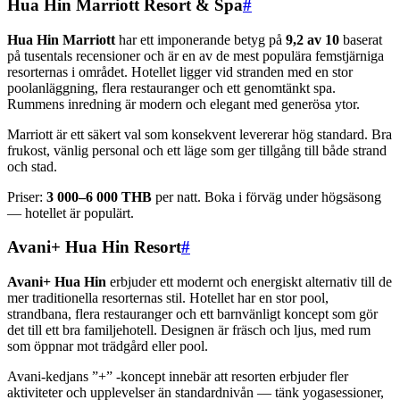
Hua Hin Marriott Resort & Spa
#
Hua Hin Marriott
har ett imponerande betyg på
9,2 av 10
baserat
på tusentals recensioner och är en av de mest populära femstjärniga
resorternas i området. Hotellet ligger vid stranden med en stor
poolanläggning, flera restauranger och ett genomtänkt spa.
Rummens inredning är modern och elegant med generösa ytor.
Marriott är ett säkert val som konsekvent levererar hög standard. Bra
frukost, vänlig personal och ett läge som ger tillgång till både strand
och stad.
Priser:
3 000–6 000 THB
per natt. Boka i förväg under högsäsong
— hotellet är populärt.
Avani+ Hua Hin Resort
#
Avani+ Hua Hin
erbjuder ett modernt och energiskt alternativ till de
mer traditionella resorternas stil. Hotellet har en stor pool,
strandbana, flera restauranger och ett barnvänligt koncept som gör
det till ett bra familjehotell. Designen är fräsch och ljus, med rum
som öppnar mot trädgård eller pool.
Avani-kedjans ”+” -koncept innebär att resorten erbjuder fler
aktiviteter och upplevelser än standardnivån — tänk yogasessioner,