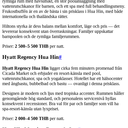
rymliga rum med havsutsikt, en stor poolanläggning med
vattenrutschkanor för barnen, och ett spa med full behandlingsmeny.
Frukostbuffén är en av de bästa i sin prisklass i Hua Hin, med både
internationella och thailändska rätter.
Hiltons styrka är dess balans mellan komfort, läge och pris — det
levererar konsekvent utan överraskningar. Familjer uppskattar
barnpoolen och de rymliga familjerummen.
Priser:
2 500–5 500 THB
per natt.
Hyatt Regency Hua Hin
#
Hyatt Regency Hua Hin
ligger cirka fem minuters promenad från
Cicada Market och erbjuder en resort-känsla med pool,
vattenrutschkanor, spa och yogaklasser. Hotellet har ett hälsocenter
med ångbastu, bubbelbad och bastu — ovanligt i denna prisklass.
Designen är modern och ljus med tropiska accenter. Rummen håller
genomgående hög standard, och personalens servicenivå hyllas
konsekvent i recensioner. Bra val för par och familjer som vill ha
spa-resort-känsla utan lyxpriset.
Priser:
2 000–4 500 THB
per natt.