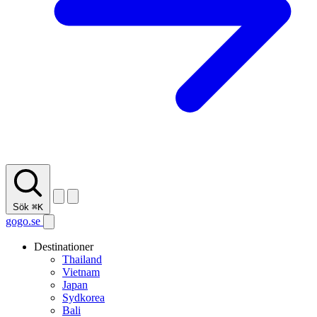
Sök
⌘K
gogo.se
Destinationer
Thailand
Vietnam
Japan
Sydkorea
Bali