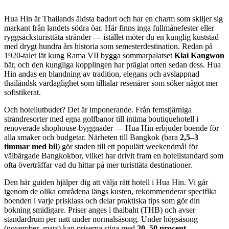
Hua Hin är Thailands äldsta badort och har en charm som skiljer sig
markant från landets södra öar. Här finns inga fullmånefester eller
ryggsäcksturisttäta stränder — istället möter du en kunglig kuststad
med drygt hundra års historia som semesterdestination. Redan på
1920-talet lät kung Rama VII bygga sommarpalatset
Klai Kangwon
här, och den kungliga kopplingen har präglat orten sedan dess. Hua
Hin andas en blandning av tradition, elegans och avslappnad
thailändsk vardaglighet som tilltalar resenärer som söker något mer
sofistikerat.
Och hotellutbudet? Det är imponerande. Från femstjärniga
strandresorter med egna golfbanor till intima boutiquehotell i
renoverade shophouse-byggnader — Hua Hin erbjuder boende för
alla smaker och budgetar. Närheten till Bangkok (bara
2,5–3
timmar med bil
) gör staden till ett populärt weekendmål för
välbärgade Bangkokbor, vilket har drivit fram en hotellstandard som
ofta överträffar vad du hittar på mer turisttäta destinationer.
Den här guiden hjälper dig att välja rätt hotell i Hua Hin. Vi går
igenom de olika områdena längs kusten, rekommenderar specifika
boenden i varje prisklass och delar praktiska tips som gör din
bokning smidigare. Priser anges i thaibaht (THB) och avser
standardrum per natt under normalsäsong. Under högsäsong
(november–mars) kan priserna stiga med
20–50 procent
.