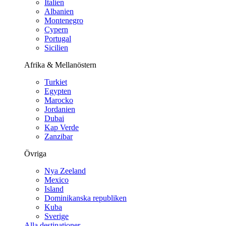
Italien
Albanien
Montenegro
Cypern
Portugal
Sicilien
Afrika & Mellanöstern
Turkiet
Egypten
Marocko
Jordanien
Dubai
Kap Verde
Zanzibar
Övriga
Nya Zeeland
Mexico
Island
Dominikanska republiken
Kuba
Sverige
Alla destinationer