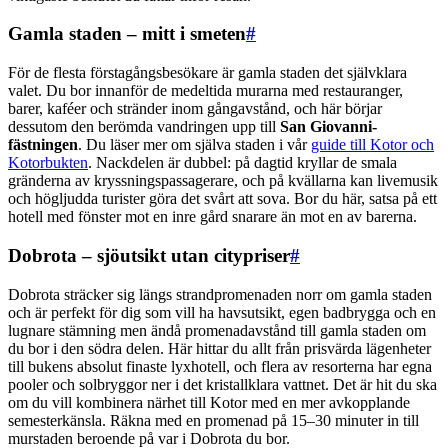
Gamla staden – mitt i smeten
#
För de flesta förstagångsbesökare är gamla staden det självklara
valet. Du bor innanför de medeltida murarna med restauranger,
barer, kaféer och stränder inom gångavstånd, och här börjar
dessutom den berömda vandringen upp till
San Giovanni-
fästningen
. Du läser mer om själva staden i vår
guide till Kotor och
Kotorbukten
. Nackdelen är dubbel: på dagtid kryllar de smala
gränderna av kryssningspassagerare, och på kvällarna kan livemusik
och högljudda turister göra det svårt att sova. Bor du här, satsa på ett
hotell med fönster mot en inre gård snarare än mot en av barerna.
Dobrota – sjöutsikt utan citypriser
#
Dobrota sträcker sig längs strandpromenaden norr om gamla staden
och är perfekt för dig som vill ha havsutsikt, egen badbrygga och en
lugnare stämning men ändå promenadavstånd till gamla staden om
du bor i den södra delen. Här hittar du allt från prisvärda lägenheter
till bukens absolut finaste lyxhotell, och flera av resorterna har egna
pooler och solbryggor ner i det kristallklara vattnet. Det är hit du ska
om du vill kombinera närhet till Kotor med en mer avkopplande
semesterkänsla. Räkna med en promenad på 15–30 minuter in till
murstaden beroende på var i Dobrota du bor.