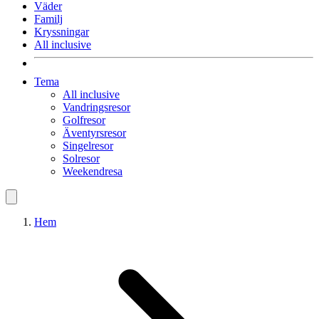
Väder
Familj
Kryssningar
All inclusive
Tema
All inclusive
Vandringsresor
Golfresor
Äventyrsresor
Singelresor
Solresor
Weekendresa
Hem