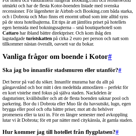
För hotell och vandrarhem fungerar Booking.com och Hostelworld
utmärkt och har de flesta Kotor-boenden listade med svenska
recensioner. För lägenheter är Airbnb och Booking.com båda starka,
och i Dobrota och Muo finns ett enormt utbud som inte alltid syns
på de stora hotellsajterna. Ett tips är att jämföra priset på hotellets
egen hemsida med bokningssajterna – små boutiquehotell som
Cattaro
har ibland bättre direktpriser. Och kom ihåg den
lagstadgade
turistskatten
på cirka 2 euro per person och natt som
tillkommer nästan överallt, oavsett var du bokar.
Vanliga frågor om boende i Kotor
#
Ska jag bo innanför stadsmuren eller utanför?
#
Det beror på vad du söker. Innanför murarna har du allt på
gångavstånd och bor mitt i den medeltida atmosfären – perfekt för
en kort vistelse med fokus på själva staden. Nackdelen är
dagsturister, kvällsbuller och att de flesta boenden saknar pool och
parkering. Bor du i Dobrota eller Muo får du havsutsikt, lugn, egen
brygga eller pool och ofta bättre priser, mot att du behöver
promenera eller ta taxi in. För en längre semester med avkoppling
lutar vi åt Dobrota; för ett par nätter med citykänsla, åt gamla staden.
Hur kommer jag till hotellet från flygplatsen?
#