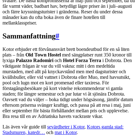
svalare. De bästa kompromisserna är maj–juni och september, då du
får varmt väder, badbart hav, betydligt lägre priser än i juli–augusti
och färre kryssningsturister i gränderna. Reser du under dessa
månader kan du ofta boka även de finare hotellen till
mellanklasspriser.
Sammanfattning
#
Kotor erbjuder ett förvånansvärt brett boendeutbud för en så liten
plats – från
Old Town Hostel
med sängplatser runt 350 kronor till
lyxiga
Palazzo Radomiri
och
Hotel Forza Terra
i Dobrota. Den
viktigaste frågan är var du vill vakna: mitt i den medeltida
murstaden, med allt på knyckavstånd men med dagsturister och
kvällsbuller, eller vid vattnet i Dobrota eller Muo, med havsutsikt,
pool och lugn mot en kort promenad eller taxiresa. För
förstagångsbesökare på kort vistelse rekommenderar vi gamla
staden; för längre semestrar och par lutar vi åt sjönära Dobrota.
Oavsett vad du väljer – boka tidigt under högsäsong, jämför datum
eftersom priserna svänger kraftigt, och passa på att resa i maj, juni
eller september för bästa förhållandet mellan pris och upplevelse.
Bra resa till en av Adriatiska havets vackraste vikar.
Läs även vår guide till
sevärdheter i Kotor
,
Kotors gamla stad:
Stadsmuren, katedr…
och
mat i Kotor
.