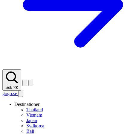
Sök
⌘K
gogo.se
Destinationer
Thailand
Vietnam
Japan
Sydkorea
Bali