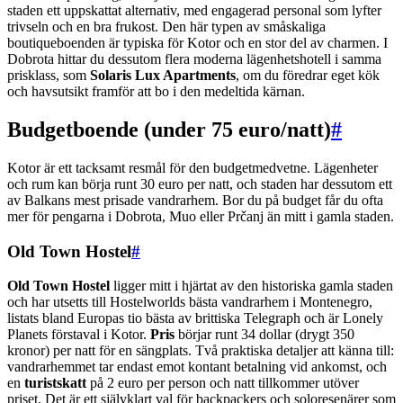
staden ett uppskattat alternativ, med engagerad personal som lyfter
trivseln och en bra frukost. Den här typen av småskaliga
boutiqueboenden är typiska för Kotor och en stor del av charmen. I
Dobrota hittar du dessutom flera moderna lägenhetshotell i samma
prisklass, som
Solaris Lux Apartments
, om du föredrar eget kök
och havsutsikt framför att bo i den medeltida kärnan.
Budgetboende (under 75 euro/natt)
#
Kotor är ett tacksamt resmål för den budgetmedvetne. Lägenheter
och rum kan börja runt 30 euro per natt, och staden har dessutom ett
av Balkans mest prisade vandrarhem. Bor du på budget får du ofta
mer för pengarna i Dobrota, Muo eller Prčanj än mitt i gamla staden.
Old Town Hostel
#
Old Town Hostel
ligger mitt i hjärtat av den historiska gamla staden
och har utsetts till Hostelworlds bästa vandrarhem i Montenegro,
listats bland Europas tio bästa av brittiska Telegraph och är Lonely
Planets förstaval i Kotor.
Pris
börjar runt 34 dollar (drygt 350
kronor) per natt för en sängplats. Två praktiska detaljer att känna till:
vandrarhemmet tar endast emot kontant betalning vid ankomst, och
en
turistskatt
på 2 euro per person och natt tillkommer utöver
priset. Det är ett självklart val för backpackers och soloresenärer som