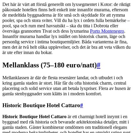
Det här är värt att förstå generellt om lyxsegmentet i Kotor: de riktigt
påkostade hotellen finns helt enkelt inte innanför murarna, eftersom
de medeltida byggnaderna är för små och skyddade för att rymma
pooler, spa och stora sviter. Vill du ha lyx i ordets fulla bemärkelse –
pool, spa och rum med havsutsikt – ska du titta i Dobrota eller
överväga grannorten Tivat och dess lyxmarina
Porto Montenegro
.
Innanför murarna handlar lyx istället om historisk charm, läge och
personlig service i intima boutiquemiljöer. Båda varianterna är fina,
men det är två helt olika upplevelser, och det är bra att veta vilken du
är ute efter innan du bokar.
Mellanklass (75–180 euro/natt)
#
Mellanklassen är där de flesta resenärer landar, och utbudet i och
kring gamla staden är stort. Här får du ofta historisk charm, central
placering och solid service utan att betala lyxpriser. Flera av husen är
gamla stenbyggnader som klätts in i modern komfort.
Historic Boutique Hotel Cattaro
#
Historic Boutique Hotel Cattaro
är ett charmigt hotell inrymt i en
byggnad med rik historia och bevarade arkitektoniska detaljer, mitt i
gamla staden. Gäster kombinerar omdömen om traditionell elegans
med moderna bekvämligheter, och hotellet har en utmärkt rating runt