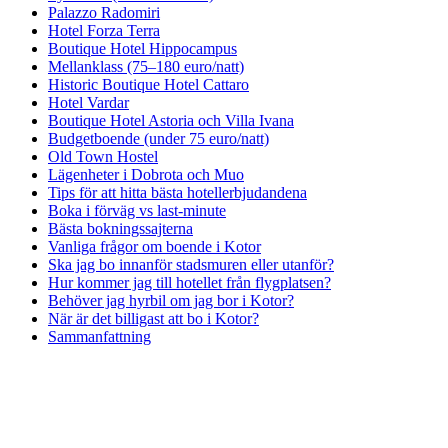
Palazzo Radomiri
Hotel Forza Terra
Boutique Hotel Hippocampus
Mellanklass (75–180 euro/natt)
Historic Boutique Hotel Cattaro
Hotel Vardar
Boutique Hotel Astoria och Villa Ivana
Budgetboende (under 75 euro/natt)
Old Town Hostel
Lägenheter i Dobrota och Muo
Tips för att hitta bästa hotellerbjudandena
Boka i förväg vs last-minute
Bästa bokningssajterna
Vanliga frågor om boende i Kotor
Ska jag bo innanför stadsmuren eller utanför?
Hur kommer jag till hotellet från flygplatsen?
Behöver jag hyrbil om jag bor i Kotor?
När är det billigast att bo i Kotor?
Sammanfattning