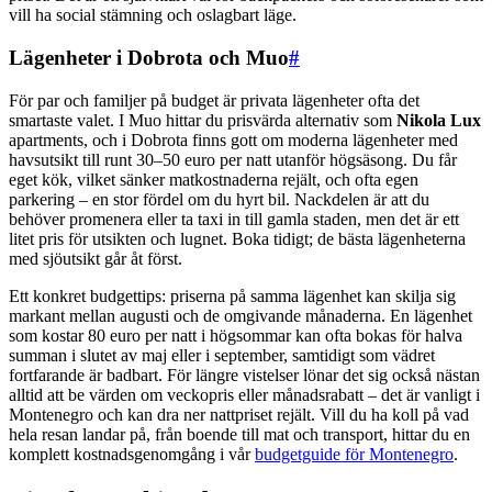
vill ha social stämning och oslagbart läge.
Lägenheter i Dobrota och Muo
#
För par och familjer på budget är privata lägenheter ofta det
smartaste valet. I Muo hittar du prisvärda alternativ som
Nikola Lux
apartments, och i Dobrota finns gott om moderna lägenheter med
havsutsikt till runt 30–50 euro per natt utanför högsäsong. Du får
eget kök, vilket sänker matkostnaderna rejält, och ofta egen
parkering – en stor fördel om du hyrt bil. Nackdelen är att du
behöver promenera eller ta taxi in till gamla staden, men det är ett
litet pris för utsikten och lugnet. Boka tidigt; de bästa lägenheterna
med sjöutsikt går åt först.
Ett konkret budgettips: priserna på samma lägenhet kan skilja sig
markant mellan augusti och de omgivande månaderna. En lägenhet
som kostar 80 euro per natt i högsommar kan ofta bokas för halva
summan i slutet av maj eller i september, samtidigt som vädret
fortfarande är badbart. För längre vistelser lönar det sig också nästan
alltid att be värden om veckopris eller månadsrabatt – det är vanligt i
Montenegro och kan dra ner natt­priset rejält. Vill du ha koll på vad
hela resan landar på, från boende till mat och transport, hittar du en
komplett kostnadsgenomgång i vår
budgetguide för Montenegro
.