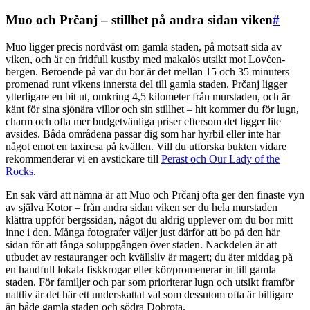
Muo och Prčanj – stillhet på andra sidan viken
#
Muo ligger precis nordväst om gamla staden, på motsatt sida av
viken, och är en fridfull kustby med makalös utsikt mot Lovćen-
bergen. Beroende på var du bor är det mellan 15 och 35 minuters
promenad runt vikens innersta del till gamla staden. Prčanj ligger
ytterligare en bit ut, omkring 4,5 kilometer från murstaden, och är
känt för sina sjönära villor och sin stillhet – hit kommer du för lugn,
charm och ofta mer budgetvänliga priser eftersom det ligger lite
avsides. Båda områdena passar dig som har hyrbil eller inte har
något emot en taxiresa på kvällen. Vill du utforska bukten vidare
rekommenderar vi en avstickare till
Perast och Our Lady of the
Rocks
.
En sak värd att nämna är att Muo och Prčanj ofta ger den finaste vyn
av själva Kotor – från andra sidan viken ser du hela murstaden
klättra uppför bergssidan, något du aldrig upplever om du bor mitt
inne i den. Många fotografer väljer just därför att bo på den här
sidan för att fånga soluppgången över staden. Nackdelen är att
utbudet av restauranger och kvällsliv är magert; du äter middag på
en handfull lokala fiskkrogar eller kör/promenerar in till gamla
staden. För familjer och par som prioriterar lugn och utsikt framför
nattliv är det här ett underskattat val som dessutom ofta är billigare
än både gamla staden och södra Dobrota.