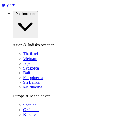
gogo.se
Destinationer
Asien & Indiska oceanen
Thailand
Vietnam
Japan
Sydkorea
Bali
Filippinerna
Sri Lanka
Maldiverna
Europa & Medelhavet
Spanien
Grekland
Kroatien