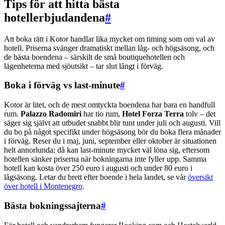
Tips för att hitta bästa
hotellerbjudandena
#
Att boka rätt i Kotor handlar lika mycket om timing som om val av
hotell. Priserna svänger dramatiskt mellan låg- och högsäsong, och
de bästa boendena – särskilt de små boutiquehotellen och
lägenheterna med sjöutsikt – tar slut långt i förväg.
Boka i förväg vs last-minute
#
Kotor är litet, och de mest omtyckta boendena har bara en handfull
rum.
Palazzo Radomiri
har tio rum,
Hotel Forza Terra
tolv – det
säger sig självt att utbudet snabbt blir tunt under juli och augusti. Vill
du bo på något specifikt under högsäsong bör du boka flera månader
i förväg. Reser du i maj, juni, september eller oktober är situationen
helt annorlunda; då kan last-minute mycket väl löna sig, eftersom
hotellen sänker priserna när bokningarna inte fyller upp. Samma
hotell kan kosta över 250 euro i augusti och under 80 euro i
lågsäsong. Letar du brett efter boende i hela landet, se vår
översikt
över hotell i Montenegro
.
Bästa bokningssajterna
#