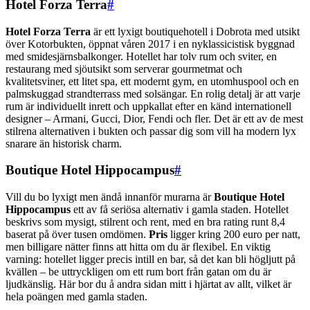
Hotel Forza Terra
#
Hotel Forza Terra
är ett lyxigt boutiquehotell i Dobrota med utsikt
över Kotorbukten, öppnat våren 2017 i en nyklassicistisk byggnad
med smidesjärnsbalkonger. Hotellet har tolv rum och sviter, en
restaurang med sjöutsikt som serverar gourmetmat och
kvalitetsviner, ett litet spa, ett modernt gym, en utomhuspool och en
palmskuggad strandterrass med solsängar. En rolig detalj är att varje
rum är individuellt inrett och uppkallat efter en känd internationell
designer – Armani, Gucci, Dior, Fendi och fler. Det är ett av de mest
stilrena alternativen i bukten och passar dig som vill ha modern lyx
snarare än historisk charm.
Boutique Hotel Hippocampus
#
Vill du bo lyxigt men ändå innanför murarna är
Boutique Hotel
Hippocampus
ett av få seriösa alternativ i gamla staden. Hotellet
beskrivs som mysigt, stilrent och rent, med en bra rating runt 8,4
baserat på över tusen omdömen.
Pris
ligger kring 200 euro per natt,
men billigare nätter finns att hitta om du är flexibel. En viktig
varning: hotellet ligger precis intill en bar, så det kan bli högljutt på
kvällen – be uttryckligen om ett rum bort från gatan om du är
ljudkänslig. Här bor du å andra sidan mitt i hjärtat av allt, vilket är
hela poängen med gamla staden.