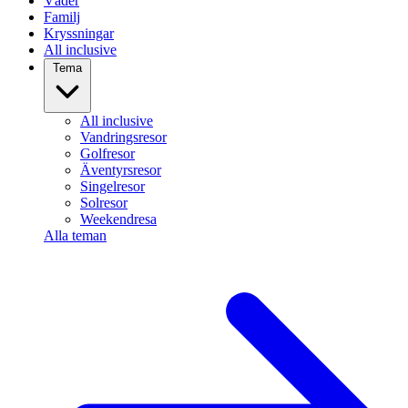
Väder
Familj
Kryssningar
All inclusive
Tema
All inclusive
Vandringsresor
Golfresor
Äventyrsresor
Singelresor
Solresor
Weekendresa
Alla teman