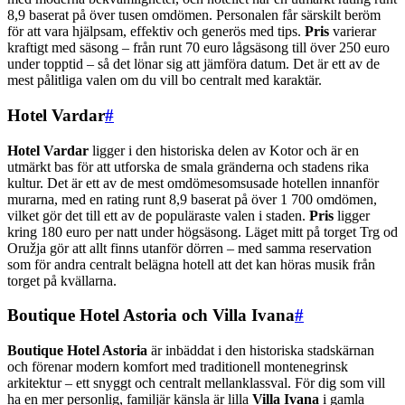
8,9 baserat på över tusen omdömen. Personalen får särskilt beröm
för att vara hjälpsam, effektiv och generös med tips.
Pris
varierar
kraftigt med säsong – från runt 70 euro lågsäsong till över 250 euro
under topptid – så det lönar sig att jämföra datum. Det är ett av de
mest pålitliga valen om du vill bo centralt med karaktär.
Hotel Vardar
#
Hotel Vardar
ligger i den historiska delen av Kotor och är en
utmärkt bas för att utforska de smala gränderna och stadens rika
kultur. Det är ett av de mest omdömesomsusade hotellen innanför
murarna, med en rating runt 8,9 baserat på över 1 700 omdömen,
vilket gör det till ett av de populäraste valen i staden.
Pris
ligger
kring 180 euro per natt under högsäsong. Läget mitt på torget Trg od
Oružja gör att allt finns utanför dörren – med samma reservation
som för andra centralt belägna hotell att det kan höras musik från
torget på kvällarna.
Boutique Hotel Astoria och Villa Ivana
#
Boutique Hotel Astoria
är inbäddat i den historiska stadskärnan
och förenar modern komfort med traditionell montenegrinsk
arkitektur – ett snyggt och centralt mellanklassval. För dig som vill
ha en mer personlig, familjär känsla är lilla
Villa Ivana
i gamla