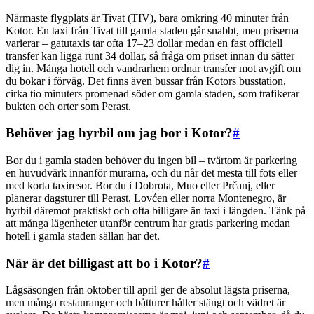
Närmaste flygplats är Tivat (TIV), bara omkring 40 minuter från
Kotor. En taxi från Tivat till gamla staden går snabbt, men priserna
varierar – gatutaxis tar ofta 17–23 dollar medan en fast officiell
transfer kan ligga runt 34 dollar, så fråga om priset innan du sätter
dig in. Många hotell och vandrarhem ordnar transfer mot avgift om
du bokar i förväg. Det finns även bussar från Kotors busstation,
cirka tio minuters promenad söder om gamla staden, som trafikerar
bukten och orter som Perast.
Behöver jag hyrbil om jag bor i Kotor?
#
Bor du i gamla staden behöver du ingen bil – tvärtom är parkering
en huvudvärk innanför murarna, och du når det mesta till fots eller
med korta taxiresor. Bor du i Dobrota, Muo eller Prčanj, eller
planerar dagsturer till Perast, Lovćen eller norra Montenegro, är
hyrbil däremot praktiskt och ofta billigare än taxi i längden. Tänk på
att många lägenheter utanför centrum har gratis parkering medan
hotell i gamla staden sällan har det.
När är det billigast att bo i Kotor?
#
Lågsäsongen från oktober till april ger de absolut lägsta priserna,
men många restauranger och båtturer håller stängt och vädret är