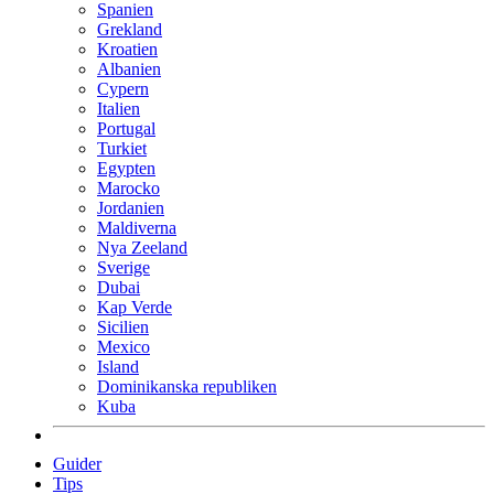
Spanien
Grekland
Kroatien
Albanien
Cypern
Italien
Portugal
Turkiet
Egypten
Marocko
Jordanien
Maldiverna
Nya Zeeland
Sverige
Dubai
Kap Verde
Sicilien
Mexico
Island
Dominikanska republiken
Kuba
Guider
Tips