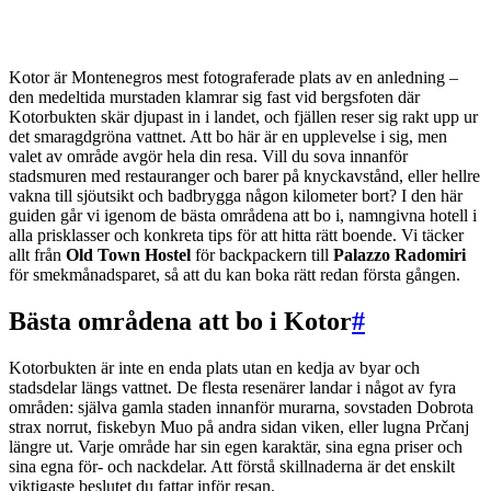
Kotor är Montenegros mest fotograferade plats av en anledning –
den medeltida murstaden klamrar sig fast vid bergsfoten där
Kotorbukten skär djupast in i landet, och fjällen reser sig rakt upp ur
det smaragdgröna vattnet. Att bo här är en upplevelse i sig, men
valet av område avgör hela din resa. Vill du sova innanför
stadsmuren med restauranger och barer på knyckavstånd, eller hellre
vakna till sjöutsikt och badbrygga någon kilometer bort? I den här
guiden går vi igenom de bästa områdena att bo i, namngivna hotell i
alla prisklasser och konkreta tips för att hitta rätt boende. Vi täcker
allt från
Old Town Hostel
för backpackern till
Palazzo Radomiri
för smekmånadsparet, så att du kan boka rätt redan första gången.
Bästa områdena att bo i Kotor
#
Kotorbukten är inte en enda plats utan en kedja av byar och
stadsdelar längs vattnet. De flesta resenärer landar i något av fyra
områden: själva gamla staden innanför murarna, sovstaden Dobrota
strax norrut, fiskebyn Muo på andra sidan viken, eller lugna Prčanj
längre ut. Varje område har sin egen karaktär, sina egna priser och
sina egna för- och nackdelar. Att förstå skillnaderna är det enskilt
viktigaste beslutet du fattar inför resan.