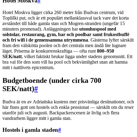
Hotel Moskva
#
Hotel Moskva ligger cirka 260 meter från Budvas centrum, vid
Topliški put, och är ett populärt mellanklassval tack vare det korta
avståndet till både gamla stan och Mogren-stranden (ungefär 15
minuters promenad). Anläggningen har
utomhuspool med
solstolar, restaurang, gym, bar och poolbar samt frukostbuffé
och fri wifi i de gemensamma utrymmena
. Gästerna lyfter särskilt
fram den välskötta poolen och det centrala men ändå lite lugnare
läget. Priserna är konkurrenskraftiga — ofta runt
800–950
SEK/natt
, vilket faktiskt brukar ligga under stadens genomsnitt. Ett
bra val för den som vill ha pool och bekvämlighet utan att hamna
mitt i nattlivets epicentrum.
Budgetboende (under cirka 700
SEK/natt)
#
Budva är en av Adriatiska kustens mer prisvänliga destinationer, och
här finns gott om hostels och enkla pensionat — särskilt om du reser
utanför juli och augusti. Backpackerscenen är livlig och flera
vandrarhem ligger mitt i gamla stan.
Hostels i gamla staden
#