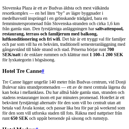
Slovenska Plaza är ett av Budvas äldsta och mest välkända
resortkomplex — en hel liten “by” av lägre byggnader i
medelhavsstil insprängd i en grönskande trädgård, bara en
femminuterspromenad från Slovenska-stranden och cirka 1,6 km
från gamla stan. Den fyrstjärniga anläggningen har
saltvattenpool,
restaurang, terrass och familjerum med balkong,
luftkonditionering och fri wifi
. Det här är ett tryggt val för familjer
och par som vill ha en bekväm, traditionell semesteranläggning med
gångavstånd till både strand och stad. Priserna börjar runt
700
SEK/natt
i de enklare rummen och klättrar mot
1 100–1 200 SEK
för lyxkategorin i högsäsong.
Hotel Tre Canne
#
Tre Canne ligger ungefär 140 meter från Budvas centrum, vid Donji
Bulevar nära strandpromenaden — ett av de mest centrala lägena du
kan boka i mellanklass. Du har alltså både gamla stan, stranden och
stadens restauranger inom ett par minuters promenad. Hotellet är ett
bekvämt fyrstjärnigt alternativ för den som vill bo centralt utan att
betala vad Avala kostar, och passar lika bra för par på weekend som
för den som vill utforska staden till fots. Räkna med nattpriser från
runt
650 SEK
och uppåt beroende på säsong och rumstyp.