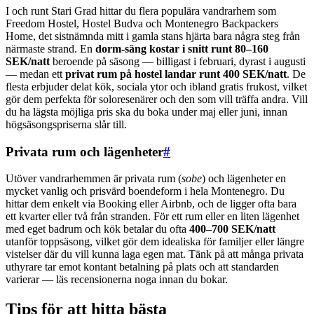
I och runt Stari Grad hittar du flera populära vandrarhem som
Freedom Hostel, Hostel Budva och Montenegro Backpackers
Home, det sistnämnda mitt i gamla stans hjärta bara några steg från
närmaste strand. En
dorm-säng kostar i snitt runt 80–160
SEK/natt
beroende på säsong — billigast i februari, dyrast i augusti
— medan ett
privat rum på hostel landar runt 400 SEK/natt
. De
flesta erbjuder delat kök, sociala ytor och ibland gratis frukost, vilket
gör dem perfekta för solo­resenärer och den som vill träffa andra. Vill
du ha lägsta möjliga pris ska du boka under maj eller juni, innan
högsäsongspriserna slår till.
Privata rum och lägenheter
#
Utöver vandrarhemmen är privata rum (
sobe
) och lägenheter en
mycket vanlig och prisvärd boendeform i hela Montenegro. Du
hittar dem enkelt via Booking eller Airbnb, och de ligger ofta bara
ett kvarter eller två från stranden. För ett rum eller en liten lägenhet
med eget badrum och kök betalar du ofta
400–700 SEK/natt
utanför topp­säsong, vilket gör dem idealiska för familjer eller längre
vistelser där du vill kunna laga egen mat. Tänk på att många privata
uthyrare tar emot kontant betalning på plats och att standarden
varierar — läs recensionerna noga innan du bokar.
Tips för att hitta bästa