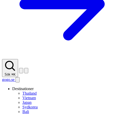
Sök
⌘K
gogo.se
Destinationer
Thailand
Vietnam
Japan
Sydkorea
Bali