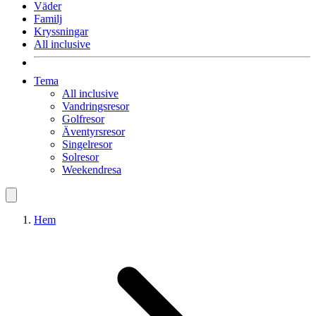
Väder
Familj
Kryssningar
All inclusive
Tema
All inclusive
Vandringsresor
Golfresor
Äventyrsresor
Singelresor
Solresor
Weekendresa
Hem