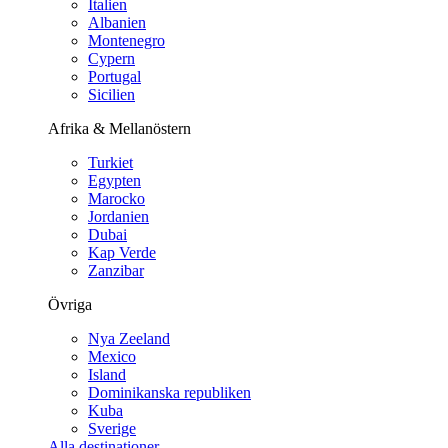
Italien
Albanien
Montenegro
Cypern
Portugal
Sicilien
Afrika & Mellanöstern
Turkiet
Egypten
Marocko
Jordanien
Dubai
Kap Verde
Zanzibar
Övriga
Nya Zeeland
Mexico
Island
Dominikanska republiken
Kuba
Sverige
Alla destinationer