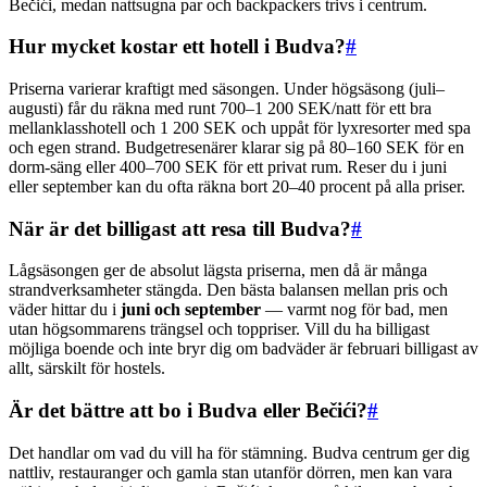
Bečići, medan nattsugna par och backpackers trivs i centrum.
Hur mycket kostar ett hotell i Budva?
#
Priserna varierar kraftigt med säsongen. Under högsäsong (juli–
augusti) får du räkna med runt 700–1 200 SEK/natt för ett bra
mellanklasshotell och 1 200 SEK och uppåt för lyxresorter med spa
och egen strand. Budgetresenärer klarar sig på 80–160 SEK för en
dorm-säng eller 400–700 SEK för ett privat rum. Reser du i juni
eller september kan du ofta räkna bort 20–40 procent på alla priser.
När är det billigast att resa till Budva?
#
Lågsäsongen ger de absolut lägsta priserna, men då är många
strandverksamheter stängda. Den bästa balansen mellan pris och
väder hittar du i
juni och september
— varmt nog för bad, men
utan högsommarens trängsel och toppriser. Vill du ha billigast
möjliga boende och inte bryr dig om badväder är februari billigast av
allt, särskilt för hostels.
Är det bättre att bo i Budva eller Bečići?
#
Det handlar om vad du vill ha för stämning. Budva centrum ger dig
nattliv, restauranger och gamla stan utanför dörren, men kan vara