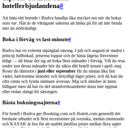
hotellerbjudandena
#
Att hitta rätt boende i Budva handlar lika mycket om
när
du bokar
som
var
. Här är de viktigaste sakerna att tänka på för att inte betala
mer än nödvändigt.
Boka i förväg vs last-minute
#
Budva har en extremt utpräglad säsong. I juli och augusti är staden i
princip fullbokad, priserna toppar och de bästa lägena försvinner
tidigt — då lönar det sig att boka flera månader i förväg. Vill du resa
under just dessa månader bör du säkra ditt hotell senast i april–maj.
Reser du däremot i
juni eller september
får du nästan lika fint
väder, halvtomma stränder och betydligt lägre priser, och då kan du
ofta vänta och fynda närmare avresan. Maj och oktober är ännu
billigare men då har en del strandverksamheter ännu inte öppnat
eller redan stängt för säsongen.
Bästa bokningssajterna
#
För hotell i Budva ger Booking.com och Hotels.com generellt det
bredaste utbudet och flest recensioner på svenska, medan momondo
och KAYAK är bra för att snabbt jämföra priser mellan flera sajter