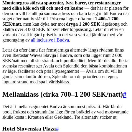
Montenegros största spacenter, fyra barer, tre restauranger
med olika kök och till och med ett kasino
— det här är platsen för
den som vill ha allt på samma adress och bara ta sig in till Budva när
suget efter nattliv slår till. Priserna ligger ofta runt
1 400–1 700
SEK/natt
, men kan dyka ner mot
dryga 1 200 SEK
lågsäsong och
klättra över 3 000 SEK för svit eller toppsäsong. Letar du efter en
variant där allt ingår i priset kan det vara värt att jämföra med vår
genomgång av
all inclusive i Budva
.
Letar du efter ännu fler femstjärniga alternativ längs rivieran finns
även Iberostar Waves Slavija i Budva, som ofta ligger runt 2 000
SEK/natt med all sin strand- och poolfacilitet. Men för de allra flesta
svenska resenärer ger Avala och Splendid den bästa kombinationen
av läge, faciliteter och pris i lyxsegmentet — Avala om du vill ha
gamla stan utanför dörren, Splendid om du prioriterar en egen,
lugnare strand med spa i världsklass.
Mellanklass (cirka 700–1 200 SEK/natt)
#
Det är i mellansegmentet Budva är som mest prisvärt. Här får du
pool, frukost och strandnära läge för en bråkdel av vad motsvarande
skulle kosta i Kroatien eller Grekland. Tre alternativ sticker ut.
Hotel Slovenska Plaza
#