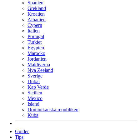
Spanien
Grekland
Kroatien
Albanien
Cypern
Italien
Portugal
Turkiet
Egypten
Marocko
Jordanien
Maldiverna
Nya Zeeland
Sverige
Dubai
Kap Verde
Sicilien
Mexico
Island
Dominikanska republiken
Kuba
Guider
Tips