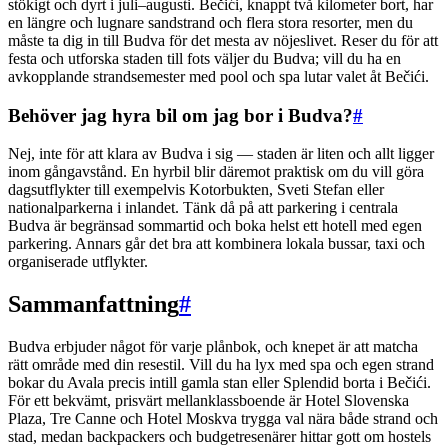
stökigt och dyrt i juli–augusti. Bečići, knappt två kilometer bort, har
en längre och lugnare sandstrand och flera stora resorter, men du
måste ta dig in till Budva för det mesta av nöjeslivet. Reser du för att
festa och utforska staden till fots väljer du Budva; vill du ha en
avkopplande strandsemester med pool och spa lutar valet åt Bečići.
Behöver jag hyra bil om jag bor i Budva?
#
Nej, inte för att klara av Budva i sig — staden är liten och allt ligger
inom gångavstånd. En hyrbil blir däremot praktisk om du vill göra
dagsutflykter till exempelvis Kotorbukten, Sveti Stefan eller
nationalparkerna i inlandet. Tänk då på att parkering i centrala
Budva är begränsad sommartid och boka helst ett hotell med egen
parkering. Annars går det bra att kombinera lokala bussar, taxi och
organiserade utflykter.
Sammanfattning
#
Budva erbjuder något för varje plånbok, och knepet är att matcha
rätt område med din resestil. Vill du ha lyx med spa och egen strand
bokar du Avala precis intill gamla stan eller Splendid borta i Bečići.
För ett bekvämt, prisvärt mellanklassboende är Hotel Slovenska
Plaza, Tre Canne och Hotel Moskva trygga val nära både strand och
stad, medan backpackers och budgetresenärer hittar gott om hostels