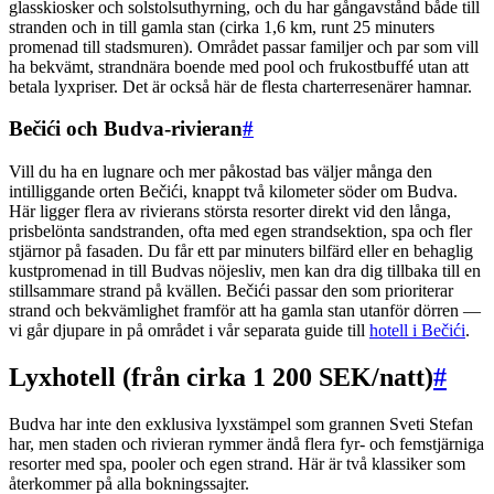
glasskiosker och solstolsuthyrning, och du har gångavstånd både till
stranden och in till gamla stan (cirka 1,6 km, runt 25 minuters
promenad till stadsmuren). Området passar familjer och par som vill
ha bekvämt, strandnära boende med pool och frukostbuffé utan att
betala lyxpriser. Det är också här de flesta charterresenärer hamnar.
Bečići och Budva-rivieran
#
Vill du ha en lugnare och mer påkostad bas väljer många den
intilliggande orten Bečići, knappt två kilometer söder om Budva.
Här ligger flera av rivierans största resorter direkt vid den långa,
prisbelönta sandstranden, ofta med egen strandsektion, spa och fler
stjärnor på fasaden. Du får ett par minuters bilfärd eller en behaglig
kustpromenad in till Budvas nöjesliv, men kan dra dig tillbaka till en
stillsammare strand på kvällen. Bečići passar den som prioriterar
strand och bekvämlighet framför att ha gamla stan utanför dörren —
vi går djupare in på området i vår separata guide till
hotell i Bečići
.
Lyxhotell (från cirka 1 200 SEK/natt)
#
Budva har inte den exklusiva lyxstämpel som grannen Sveti Stefan
har, men staden och rivieran rymmer ändå flera fyr- och femstjärniga
resorter med spa, pooler och egen strand. Här är två klassiker som
återkommer på alla bokningssajter.