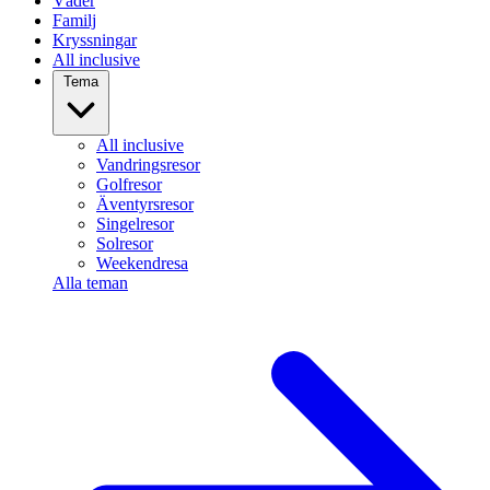
Väder
Familj
Kryssningar
All inclusive
Tema
All inclusive
Vandringsresor
Golfresor
Äventyrsresor
Singelresor
Solresor
Weekendresa
Alla teman