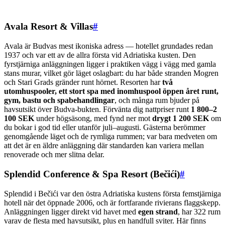
Avala Resort & Villas
#
Avala är Budvas mest ikoniska adress — hotellet grundades redan
1937 och var ett av de allra första vid Adriatiska kusten. Den
fyrstjärniga anläggningen ligger i praktiken vägg i vägg med gamla
stans murar, vilket gör läget oslagbart: du har både stranden Mogren
och Stari Grads gränder runt hörnet. Resorten har
två
utomhuspooler, ett stort spa med inomhuspool öppen året runt,
gym, bastu och spabehandlingar
, och många rum bjuder på
havsutsikt över Budva-bukten. Förvänta dig nattpriser runt
1 800–2
100 SEK
under högsäsong, med fynd ner mot
drygt 1 200 SEK
om
du bokar i god tid eller utanför juli–augusti. Gästerna berömmer
genomgående läget och de rymliga rummen; var bara medveten om
att det är en äldre anläggning där standarden kan variera mellan
renoverade och mer slitna delar.
Splendid Conference & Spa Resort (Bečići)
#
Splendid i Bečići var den östra Adriatiska kustens första femstjärniga
hotell när det öppnade 2006, och är fortfarande rivierans flaggskepp.
Anläggningen ligger direkt vid havet med
egen strand
, har 322 rum
varav de flesta med havsutsikt, plus en handfull sviter. Här finns