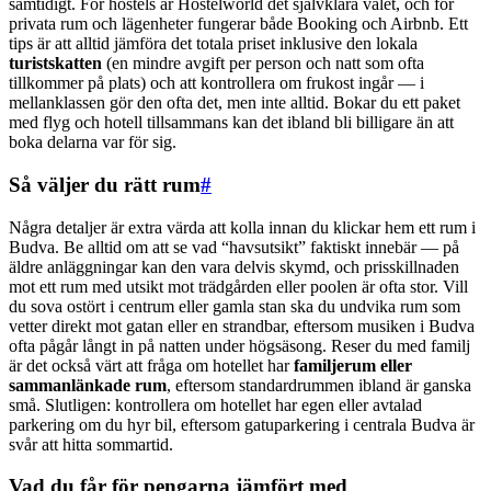
samtidigt. För hostels är Hostelworld det självklara valet, och för
privata rum och lägenheter fungerar både Booking och Airbnb. Ett
tips är att alltid jämföra det totala priset inklusive den lokala
turistskatten
(en mindre avgift per person och natt som ofta
tillkommer på plats) och att kontrollera om frukost ingår — i
mellanklassen gör den ofta det, men inte alltid. Bokar du ett paket
med flyg och hotell tillsammans kan det ibland bli billigare än att
boka delarna var för sig.
Så väljer du rätt rum
#
Några detaljer är extra värda att kolla innan du klickar hem ett rum i
Budva. Be alltid om att se vad “havsutsikt” faktiskt innebär — på
äldre anläggningar kan den vara delvis skymd, och prisskillnaden
mot ett rum med utsikt mot trädgården eller poolen är ofta stor. Vill
du sova ostört i centrum eller gamla stan ska du undvika rum som
vetter direkt mot gatan eller en strandbar, eftersom musiken i Budva
ofta pågår långt in på natten under högsäsong. Reser du med familj
är det också värt att fråga om hotellet har
familjerum eller
sammanlänkade rum
, eftersom standardrummen ibland är ganska
små. Slutligen: kontrollera om hotellet har egen eller avtalad
parkering om du hyr bil, eftersom gatuparkering i centrala Budva är
svår att hitta sommartid.
Vad du får för pengarna jämfört med