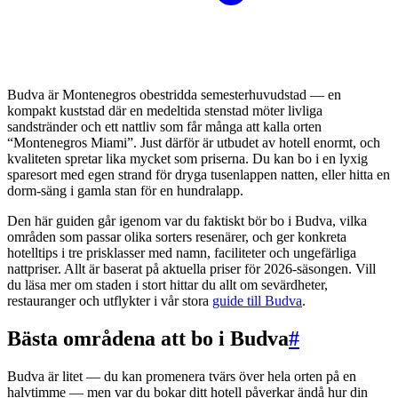
Budva är Montenegros obestridda semesterhuvudstad — en
kompakt kuststad där en medeltida stenstad möter livliga
sandstränder och ett nattliv som får många att kalla orten
“Montenegros Miami”. Just därför är utbudet av hotell enormt, och
kvaliteten spretar lika mycket som priserna. Du kan bo i en lyxig
sparesort med egen strand för dryga tusenlappen natten, eller hitta en
dorm-säng i gamla stan för en hundralapp.
Den här guiden går igenom var du faktiskt bör bo i Budva, vilka
områden som passar olika sorters resenärer, och ger konkreta
hotelltips i tre prisklasser med namn, faciliteter och ungefärliga
nattpriser. Allt är baserat på aktuella priser för 2026-säsongen. Vill
du läsa mer om staden i stort hittar du allt om sevärdheter,
restauranger och utflykter i vår stora
guide till Budva
.
Bästa områdena att bo i Budva
#
Budva är litet — du kan promenera tvärs över hela orten på en
halvtimme — men var du bokar ditt hotell påverkar ändå hur din