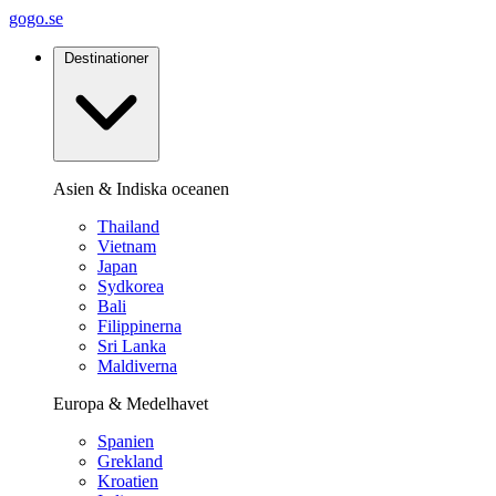
gogo.se
Destinationer
Asien & Indiska oceanen
Thailand
Vietnam
Japan
Sydkorea
Bali
Filippinerna
Sri Lanka
Maldiverna
Europa & Medelhavet
Spanien
Grekland
Kroatien