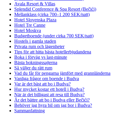
Avala Resort & Villas
Splendid Conference & Spa Resort (Bečići)
Mellanklass (cirka 700–1 200 SEK/natt)
Hotel Slovenska Plaza
Hotel Tre Canne
Hotel Moskva
Budgetboende (under cirka 700 SEK/natt)
Hostels i gamla staden
Privata rum och lägenheter
Tips för att hitta bästa hotellerbjudandena
Boka i förväg vs last-minute
Bästa bokningssajterna
Så väljer du rätt rum
Vad du får för pengarna jämfört med grannländerna
Vanliga frågor om boende i Budva
Var är det bäst att bo i Budva?
Hur mycket kostar ett hotell i Budva?
När är det billigast att resa till Budva?
Är det bättre att bo i Budva eller Bečići?
Behöver jag hyra bil om jag bor i Budva?
Sammanfattning