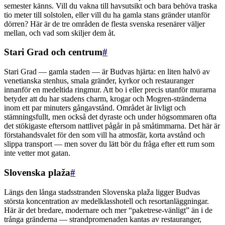
semester känns. Vill du vakna till havsutsikt och bara behöva traska
tio meter till solstolen, eller vill du ha gamla stans gränder utanför
dörren? Här är de tre områden de flesta svenska resenärer väljer
mellan, och vad som skiljer dem åt.
Stari Grad och centrum
#
Stari Grad — gamla staden — är Budvas hjärta: en liten halvö av
venetianska stenhus, smala gränder, kyrkor och restauranger
innanför en medeltida ringmur. Att bo i eller precis utanför murarna
betyder att du har stadens charm, krogar och Mogren-stränderna
inom ett par minuters gångavstånd. Området är livligt och
stämningsfullt, men också det dyraste och under högsommaren ofta
det stökigaste eftersom nattlivet pågår in på småtimmarna. Det här är
förstahandsvalet för den som vill ha atmosfär, korta avstånd och
slippa transport — men sover du lätt bör du fråga efter ett rum som
inte vetter mot gatan.
Slovenska plaža
#
Längs den långa stadsstranden Slovenska plaža ligger Budvas
största koncentration av medelklasshotell och resortanläggningar.
Här är det bredare, modernare och mer “paketrese-vänligt” än i de
trånga gränderna — strandpromenaden kantas av restauranger,