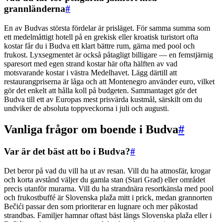
grannländerna
#
En av Budvas största fördelar är prisläget. För samma summa som
ett medelmåttigt hotell på en grekisk eller kroatisk turistort ofta
kostar får du i Budva ett klart bättre rum, gärna med pool och
frukost. Lyxsegmentet är också påtagligt billigare — en femstjärnig
sparesort med egen strand kostar här ofta hälften av vad
motsvarande kostar i västra Medelhavet. Lägg därtill att
restaurangpriserna är låga och att Montenegro använder euro, vilket
gör det enkelt att hålla koll på budgeten. Sammantaget gör det
Budva till ett av Europas mest prisvärda kustmål, särskilt om du
undviker de absoluta toppveckorna i juli och augusti.
Vanliga frågor om boende i Budva
#
Var är det bäst att bo i Budva?
#
Det beror på vad du vill ha ut av resan. Vill du ha atmosfär, krogar
och korta avstånd väljer du gamla stan (Stari Grad) eller området
precis utanför murarna. Vill du ha strandnära resortkänsla med pool
och frukostbuffé är Slovenska plaža mitt i prick, medan grannorten
Bečići passar den som prioriterar en lugnare och mer påkostad
strandbas. Familjer hamnar oftast bäst längs Slovenska plaža eller i