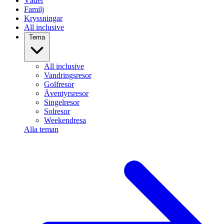
Väder
Familj
Kryssningar
All inclusive
Tema
All inclusive
Vandringsresor
Golfresor
Äventyrsresor
Singelresor
Solresor
Weekendresa
Alla teman