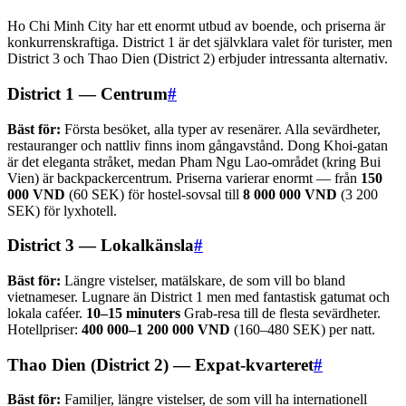
Ho Chi Minh City har ett enormt utbud av boende, och priserna är
konkurrenskraftiga. District 1 är det självklara valet för turister, men
District 3 och Thao Dien (District 2) erbjuder intressanta alternativ.
District 1 — Centrum
#
Bäst för:
Första besöket, alla typer av resenärer. Alla sevärdheter,
restauranger och nattliv finns inom gångavstånd. Dong Khoi-gatan
är det eleganta stråket, medan Pham Ngu Lao-området (kring Bui
Vien) är backpackercentrum. Priserna varierar enormt — från
150
000 VND
(60 SEK) för hostel-sovsal till
8 000 000 VND
(3 200
SEK) för lyxhotell.
District 3 — Lokalkänsla
#
Bäst för:
Längre vistelser, matälskare, de som vill bo bland
vietnameser. Lugnare än District 1 men med fantastisk gatumat och
lokala caféer.
10–15 minuters
Grab-resa till de flesta sevärdheter.
Hotellpriser:
400 000–1 200 000 VND
(160–480 SEK) per natt.
Thao Dien (District 2) — Expat-kvarteret
#
Bäst för:
Familjer, längre vistelser, de som vill ha internationell