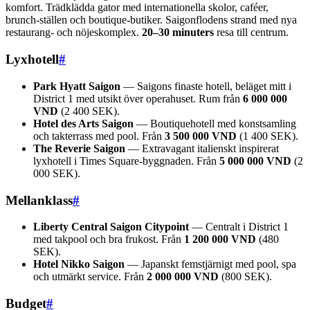
komfort. Trädklädda gator med internationella skolor, caféer,
brunch-ställen och boutique-butiker. Saigonflodens strand med nya
restaurang- och nöjeskomplex.
20–30 minuters
resa till centrum.
Lyxhotell
#
Park Hyatt Saigon
— Saigons finaste hotell, beläget mitt i
District 1 med utsikt över operahuset. Rum från
6 000 000
VND
(2 400 SEK).
Hotel des Arts Saigon
— Boutiquehotell med konstsamling
och takterrass med pool. Från
3 500 000 VND
(1 400 SEK).
The Reverie Saigon
— Extravagant italienskt inspirerat
lyxhotell i Times Square-byggnaden. Från
5 000 000 VND
(2
000 SEK).
Mellanklass
#
Liberty Central Saigon Citypoint
— Centralt i District 1
med takpool och bra frukost. Från
1 200 000 VND
(480
SEK).
Hotel Nikko Saigon
— Japanskt femstjärnigt med pool, spa
och utmärkt service. Från
2 000 000 VND
(800 SEK).
Budget
#