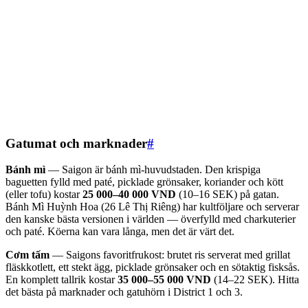
Gatumat och marknader
#
Bánh mì
— Saigon är bánh mì-huvudstaden. Den krispiga
baguetten fylld med paté, picklade grönsaker, koriander och kött
(eller tofu) kostar
25 000–40 000 VND
(10–16 SEK) på gatan.
Bánh Mì Huỳnh Hoa (26 Lê Thị Riêng) har kultföljare och serverar
den kanske bästa versionen i världen — överfylld med charkuterier
och paté. Köerna kan vara långa, men det är värt det.
Cơm tấm
— Saigons favoritfrukost: brutet ris serverat med grillat
fläskkotlett, ett stekt ägg, picklade grönsaker och en sötaktig fisksås.
En komplett tallrik kostar
35 000–55 000 VND
(14–22 SEK). Hitta
det bästa på marknader och gatuhörn i District 1 och 3.