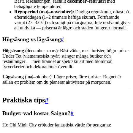
Bästa resesäsongen, särskilt
december–februari
med
behagligare temperaturer.
Regnperiod (maj–november):
Dagliga regnskurar, oftast på
eftermiddagen (1–2 timmars häftiga skurar). Fortfarande
varmt (27–33°C) och soligt på morgnarna. Inte nödvändigtvis
att undvika — priserna är lägre och staden fungerar normalt.
Högsäsong vs lågsäsong
#
Högsäsong
(december–mars): Bäst väder, mest turister, högre priser.
Under Tet (vietnamesiskt nyår) stänger många butiker och
restauranger — men firandet är spektakulärt med blommor,
fyrverkerier och dekorationer överallt.
Lågsäsong
(maj–oktober): Lägre priser, färre turister. Regnet är
sällan ett problem om du planerar aktiviteter på morgonen.
Praktiska tips
#
Budget: vad kostar Saigon?
#
Ho Chi Minh City erbjuder fantastiskt värde för pengarna: