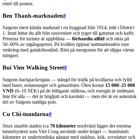
entré till posten.
Ben Thanh-marknaden
#
Saigons mest kända marknad i en byggnad från 1914, mitt i District
1. Inuti hittar du allt från souvenirer och tyger till gatumat och kaffe.
Priserna för turister är uppblåsta —
förhandla alltid
och sikta på
50–60% av utgångspriset. På kvällen öppnar nattmarknaden runt
omkring med gatuköksstånd. Bäst på morgonen för att slippa värsta
trängsel.
Bui Vien Walking Street
#
Saigons backpackergata — stängd för trafik på kvällarna och fylld
med barer, restauranger och gatuartister. Ölen kostar
15 000–25 000
VND
(6–10 SEK) på de billigaste ställena, och energin är smittsam.
Inte för alla — det är högljutt och kaotiskt — men det är en autentisk
del av Saigons nattliga puls.
Cu Chi-tunnlarna
#
Strax utanför staden (ca
70 kilometer
nordväst) ligger det enorma
tunnelsystem som Viet Cong använde under kriget — hundratals
kilometer av underjordiska gångar med sjukhus, kök, sovplatser och