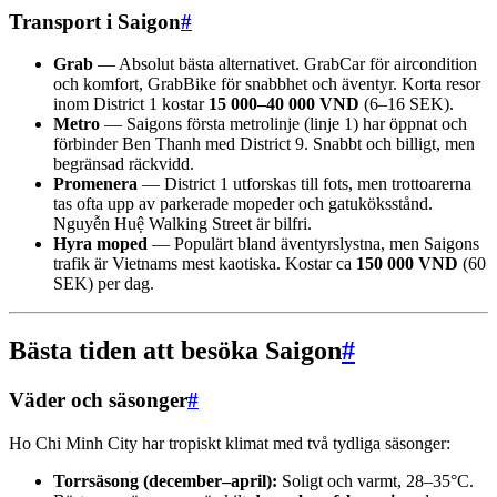
Transport i Saigon
#
Grab
— Absolut bästa alternativet. GrabCar för aircondition
och komfort, GrabBike för snabbhet och äventyr. Korta resor
inom District 1 kostar
15 000–40 000 VND
(6–16 SEK).
Metro
— Saigons första metrolinje (linje 1) har öppnat och
förbinder Ben Thanh med District 9. Snabbt och billigt, men
begränsad räckvidd.
Promenera
— District 1 utforskas till fots, men trottoarerna
tas ofta upp av parkerade mopeder och gatuköksstånd.
Nguyễn Huệ Walking Street är bilfri.
Hyra moped
— Populärt bland äventyrslystna, men Saigons
trafik är Vietnams mest kaotiska. Kostar ca
150 000 VND
(60
SEK) per dag.
Bästa tiden att besöka Saigon
#
Väder och säsonger
#
Ho Chi Minh City har tropiskt klimat med två tydliga säsonger:
Torrsäsong (december–april):
Soligt och varmt, 28–35°C.