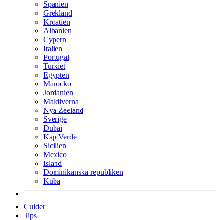
Spanien
Grekland
Kroatien
Albanien
Cypern
Italien
Portugal
Turkiet
Egypten
Marocko
Jordanien
Maldiverna
Nya Zeeland
Sverige
Dubai
Kap Verde
Sicilien
Mexico
Island
Dominikanska republiken
Kuba
Guider
Tips