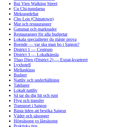
Bui Vien Walking Street
Cu Chi-tunnlarna
Mekongdeltat
Cho Lon (Chinatown)
Mat och restauranger
Gatumat och marknader
Restauranger för alla budgetar
Lokala specialiteter du måste prova
Boende — var ska man bo i Saigon?
District 1 — Centrum
District 3 — Lokalkänsla
Thao Dien (District 2) — Expat-kvarteret
Lyxhotell
Mellanklass
Budget
Nattliv och underhållning
Takbarer
Lokalt nattliv
Så tar du dig hit och runt
Flyg och transfer
Transport i Saigon
Bästa tiden att besöka Saigon
Väder och säsonger
Högsäsong vs lågsäsong
Praktiska tips