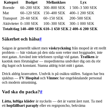
Kategori
Budget
Mellanklass
Lyx
Boende
60–200 SEK
300–800 SEK
1 500–3 500 SEK
Mat
60–120 SEK
150–400 SEK
400–1 200 SEK
Transport
20–60 SEK
60–150 SEK
200–500 SEK
Aktiviteter
0–100 SEK
100–300 SEK
300–1 000 SEK
Totalt/dag
140–480 SEK
610–1 650 SEK
2 400–6 200 SEK
Säkerhet och hälsa
#
Saigon är generellt säkert men
väskryckning
från moped är ett reellt
problem — bär väskan på den sida som vetter mot byggnader, inte
mot gatan. Använd inte telefonen synligt vid gatan.
Trafiken
är
kaotisk men förutsägbar — mopedisterna undviker dig om du rör
dig lugnt och konstant. Stanna aldrig tvärt mitt i gatan.
Drick aldrig kranvatten. Undvik is på osäkra ställen. Saigon har bra
sjukhus —
FV Hospital
och
Vinmec
har engelsktalande personal
och modern utrustning.
Vad ska du packa?
#
Lätta, luftiga kläder
är nyckeln — det är varmt året runt. Ta med
ett
hopfällbart paraply
eller en regnponcho, bekväma