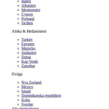
Italien
Albanien
Montenegro
Cypern
Portugal
Sicilien
Afrika & Mellanöstern
Turkiet
Egypten
Marocko
Jordanien
Dubai
Kap Verde
Zanzibar
Övriga
Nya Zeeland
Mexico
Island
Dominikanska republiken
Kuba
Sverige
Alla destinationer