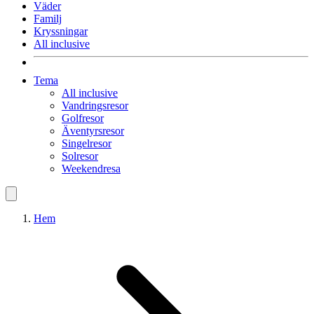
Väder
Familj
Kryssningar
All inclusive
Tema
All inclusive
Vandringsresor
Golfresor
Äventyrsresor
Singelresor
Solresor
Weekendresa
Hem