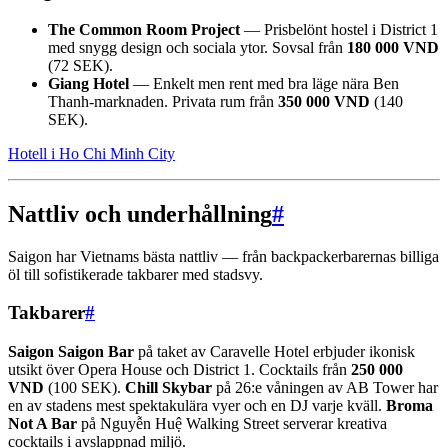
The Common Room Project
— Prisbelönt hostel i District 1
med snygg design och sociala ytor. Sovsal från
180 000 VND
(72 SEK).
Giang Hotel
— Enkelt men rent med bra läge nära Ben
Thanh-marknaden. Privata rum från
350 000 VND
(140
SEK).
Hotell i Ho Chi Minh City
Nattliv och underhållning
#
Saigon har Vietnams bästa nattliv — från backpackerbarernas billiga
öl till sofistikerade takbarer med stadsvy.
Takbarer
#
Saigon Saigon Bar
på taket av Caravelle Hotel erbjuder ikonisk
utsikt över Opera House och District 1. Cocktails från
250 000
VND
(100 SEK).
Chill Skybar
på 26:e våningen av AB Tower har
en av stadens mest spektakulära vyer och en DJ varje kväll.
Broma
Not A Bar
på Nguyễn Huệ Walking Street serverar kreativa
cocktails i avslappnad miljö.