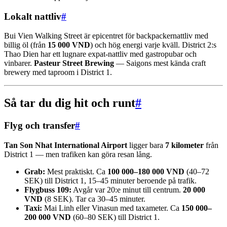
Lokalt nattliv
#
Bui Vien Walking Street är epicentret för backpackernattliv med
billig öl (från
15 000 VND
) och hög energi varje kväll. District 2:s
Thao Dien har ett lugnare expat-nattliv med gastropubar och
vinbarer.
Pasteur Street Brewing
— Saigons mest kända craft
brewery med taproom i District 1.
Så tar du dig hit och runt
#
Flyg och transfer
#
Tan Son Nhat International Airport
ligger bara
7 kilometer
från
District 1 — men trafiken kan göra resan lång.
Grab:
Mest praktiskt. Ca
100 000–180 000 VND
(40–72
SEK) till District 1, 15–45 minuter beroende på trafik.
Flygbuss 109:
Avgår var 20:e minut till centrum.
20 000
VND
(8 SEK). Tar ca 30–45 minuter.
Taxi:
Mai Linh eller Vinasun med taxameter. Ca
150 000–
200 000 VND
(60–80 SEK) till District 1.