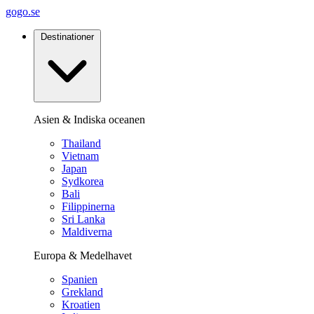
gogo.se
Destinationer
Asien & Indiska oceanen
Thailand
Vietnam
Japan
Sydkorea
Bali
Filippinerna
Sri Lanka
Maldiverna
Europa & Medelhavet
Spanien
Grekland
Kroatien