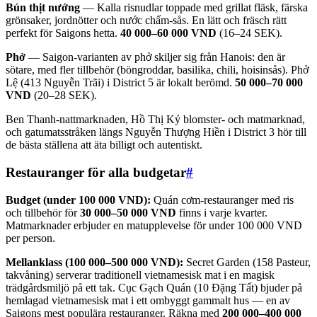
Bún thịt nướng
— Kalla risnudlar toppade med grillat fläsk, färska
grönsaker, jordnötter och nước chấm-sås. En lätt och fräsch rätt
perfekt för Saigons hetta.
40 000–60 000 VND
(16–24 SEK).
Phở
— Saigon-varianten av phở skiljer sig från Hanois: den är
sötare, med fler tillbehör (böngroddar, basilika, chili, hoisinsås). Phở
Lệ (413 Nguyễn Trãi) i District 5 är lokalt berömd.
50 000–70 000
VND
(20–28 SEK).
Ben Thanh-nattmarknaden, Hồ Thị Kỷ blomster- och matmarknad,
och gatumatsstråken längs Nguyễn Thượng Hiền i District 3 hör till
de bästa ställena att äta billigt och autentiskt.
Restauranger för alla budgetar
#
Budget (under 100 000 VND):
Quán cơm-restauranger med ris
och tillbehör för
30 000–50 000 VND
finns i varje kvarter.
Matmarknader erbjuder en matupplevelse för under 100 000 VND
per person.
Mellanklass (100 000–500 000 VND):
Secret Garden (158 Pasteur,
takvåning) serverar traditionell vietnamesisk mat i en magisk
trädgårdsmiljö på ett tak. Cục Gạch Quán (10 Đặng Tất) bjuder på
hemlagad vietnamesisk mat i ett ombyggt gammalt hus — en av
Saigons mest populära restauranger. Räkna med
200 000–400 000