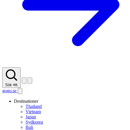
Sök
⌘K
gogo.se
Destinationer
Thailand
Vietnam
Japan
Sydkorea
Bali