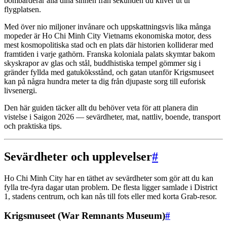
bombarderar alla dina sinnen från sekunden du kliver ut ur
flygplatsen.
Med över nio miljoner invånare och uppskattningsvis lika många
mopeder är Ho Chi Minh City Vietnams ekonomiska motor, dess
mest kosmopolitiska stad och en plats där historien kolliderar med
framtiden i varje gathörn. Franska koloniala palats skymtar bakom
skyskrapor av glas och stål, buddhistiska tempel gömmer sig i
gränder fyllda med gatuköksstånd, och gatan utanför Krigsmuseet
kan på några hundra meter ta dig från djupaste sorg till euforisk
livsenergi.
Den här guiden täcker allt du behöver veta för att planera din
vistelse i Saigon 2026 — sevärdheter, mat, nattliv, boende, transport
och praktiska tips.
Sevärdheter och upplevelser
#
Ho Chi Minh City har en täthet av sevärdheter som gör att du kan
fylla tre-fyra dagar utan problem. De flesta ligger samlade i District
1, stadens centrum, och kan nås till fots eller med korta Grab-resor.
Krigsmuseet (War Remnants Museum)
#