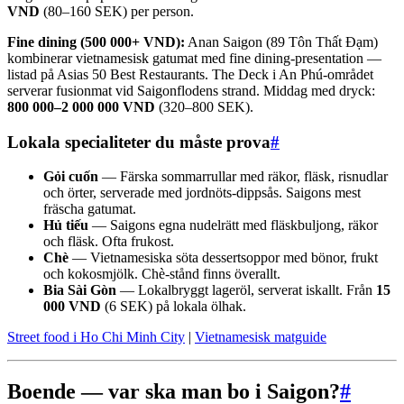
VND
(80–160 SEK) per person.
Fine dining (500 000+ VND):
Anan Saigon (89 Tôn Thất Đạm)
kombinerar vietnamesisk gatumat med fine dining-presentation —
listad på Asias 50 Best Restaurants. The Deck i An Phú-området
serverar fusionmat vid Saigonflodens strand. Middag med dryck:
800 000–2 000 000 VND
(320–800 SEK).
Lokala specialiteter du måste prova
#
Gỏi cuốn
— Färska sommarrullar med räkor, fläsk, risnudlar
och örter, serverade med jordnöts-dippsås. Saigons mest
fräscha gatumat.
Hủ tiếu
— Saigons egna nudelrätt med fläskbuljong, räkor
och fläsk. Ofta frukost.
Chè
— Vietnamesiska söta dessertsoppor med bönor, frukt
och kokosmjölk. Chè-stånd finns överallt.
Bia Sài Gòn
— Lokalbryggt lageröl, serverat iskallt. Från
15
000 VND
(6 SEK) på lokala ölhak.
Street food i Ho Chi Minh City
|
Vietnamesisk matguide
Boende — var ska man bo i Saigon?
#