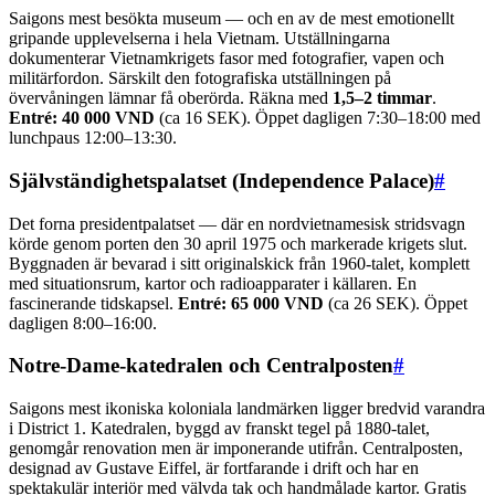
Saigons mest besökta museum — och en av de mest emotionellt
gripande upplevelserna i hela Vietnam. Utställningarna
dokumenterar Vietnamkrigets fasor med fotografier, vapen och
militärfordon. Särskilt den fotografiska utställningen på
övervåningen lämnar få oberörda. Räkna med
1,5–2 timmar
.
Entré: 40 000 VND
(ca 16 SEK). Öppet dagligen 7:30–18:00 med
lunchpaus 12:00–13:30.
Självständighetspalatset (Independence Palace)
#
Det forna presidentpalatset — där en nordvietnamesisk stridsvagn
körde genom porten den 30 april 1975 och markerade krigets slut.
Byggnaden är bevarad i sitt originalskick från 1960-talet, komplett
med situationsrum, kartor och radioapparater i källaren. En
fascinerande tidskapsel.
Entré: 65 000 VND
(ca 26 SEK). Öppet
dagligen 8:00–16:00.
Notre-Dame-katedralen och Centralposten
#
Saigons mest ikoniska koloniala landmärken ligger bredvid varandra
i District 1. Katedralen, byggd av franskt tegel på 1880-talet,
genomgår renovation men är imponerande utifrån. Centralposten,
designad av Gustave Eiffel, är fortfarande i drift och har en
spektakulär interiör med välvda tak och handmålade kartor. Gratis