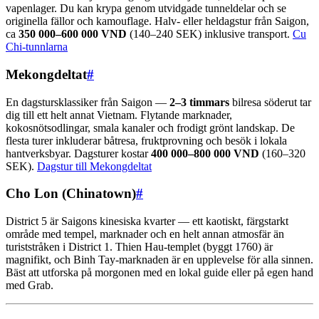
vapenlager. Du kan krypa genom utvidgade tunneldelar och se
originella fällor och kamouflage. Halv- eller heldagstur från Saigon,
ca
350 000–600 000 VND
(140–240 SEK) inklusive transport.
Cu
Chi-tunnlarna
Mekongdeltat
#
En dagstursklassiker från Saigon —
2–3 timmars
bilresa söderut tar
dig till ett helt annat Vietnam. Flytande marknader,
kokosnötsodlingar, smala kanaler och frodigt grönt landskap. De
flesta turer inkluderar båtresa, fruktprovning och besök i lokala
hantverksbyar. Dagsturer kostar
400 000–800 000 VND
(160–320
SEK).
Dagstur till Mekongdeltat
Cho Lon (Chinatown)
#
District 5 är Saigons kinesiska kvarter — ett kaotiskt, färgstarkt
område med tempel, marknader och en helt annan atmosfär än
turiststråken i District 1. Thien Hau-templet (byggt 1760) är
magnifikt, och Binh Tay-marknaden är en upplevelse för alla sinnen.
Bäst att utforska på morgonen med en lokal guide eller på egen hand
med Grab.