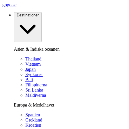
gogo.se
Destinationer
Asien & Indiska oceanen
Thailand
Vietnam
Japan
Sydkorea
Bali
Filippinerna
Sri Lanka
Maldiverna
Europa & Medelhavet
Spanien
Grekland
Kroatien