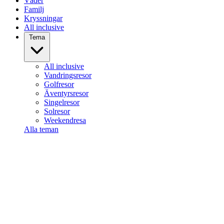
Väder
Familj
Kryssningar
All inclusive
Tema
All inclusive
Vandringsresor
Golfresor
Äventyrsresor
Singelresor
Solresor
Weekendresa
Alla teman