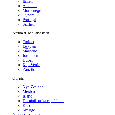
Italien
Albanien
Montenegro
Cypern
Portugal
Sicilien
Afrika & Mellanöstern
Turkiet
Egypten
Marocko
Jordanien
Dubai
Kap Verde
Zanzibar
Övriga
Nya Zeeland
Mexico
Island
Dominikanska republiken
Kuba
Sverige
Alla destinationer