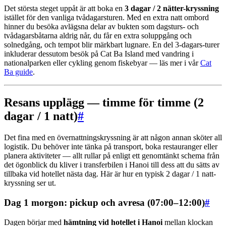
Det största steget uppåt är att boka en
3 dagar / 2 nätter-kryssning
istället för den vanliga tvådagarsturen. Med en extra natt ombord
hinner du besöka avlägsna delar av bukten som dagsturs- och
tvådagarsbåtarna aldrig når, du får en extra soluppgång och
solnedgång, och tempot blir märkbart lugnare. En del 3-dagars-turer
inkluderar dessutom besök på Cat Ba Island med vandring i
nationalparken eller cykling genom fiskebyar — läs mer i vår
Cat
Ba guide
.
Resans upplägg — timme för timme (2
dagar / 1 natt)
#
Det fina med en övernattningskryssning är att någon annan sköter all
logistik. Du behöver inte tänka på transport, boka restauranger eller
planera aktiviteter — allt rullar på enligt ett genomtänkt schema från
det ögonblick du kliver i transferbilen i Hanoi till dess att du sätts av
tillbaka vid hotellet nästa dag. Här är hur en typisk 2 dagar / 1 natt-
kryssning ser ut.
Dag 1 morgon: pickup och avresa (07:00–12:00)
#
Dagen börjar med
hämtning vid hotellet i Hanoi
mellan klockan