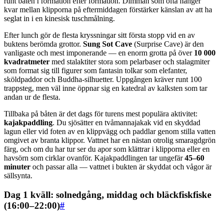
runt båten i formation efter formation. Dimman som ofta hänger
kvar mellan klipporna på eftermiddagen förstärker känslan av att ha
seglat in i en kinesisk tuschmålning.
Efter lunch gör de flesta kryssningar sitt första stopp vid en av
buktens berömda grottor.
Sung Sot Cave
(Surprise Cave) är den
vanligaste och mest imponerande — en enorm grotta på över
10 000
kvadratmeter
med stalaktiter stora som pelarbaser och stalagmiter
som format sig till figurer som fantasin tolkar som elefanter,
sköldpaddor och Buddha-silhuetter. Uppgången kräver runt 100
trappsteg, men väl inne öppnar sig en katedral av kalksten som tar
andan ur de flesta.
Tillbaka på båten är det dags för turens mest populära aktivitet:
kajakpaddling
. Du sjösätter en tvåmannajakak vid en skyddad
lagun eller vid foten av en klippvägg och paddlar genom stilla vatten
omgivet av branta klippor. Vattnet har en nästan otrolig smaragdgrön
färg, och om du har tur ser du apor som klättrar i klipporna eller en
havsörn som cirklar ovanför. Kajakpaddlingen tar ungefär
45–60
minuter
och passar alla — vattnet i bukten är skyddat och vågor är
sällsynta.
Dag 1 kväll: solnedgång, middag och bläckfiskfiske
(16:00–22:00)
#