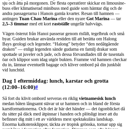
sju och åtta på morgonen. De flesta operatörer skickar en limousine-
buss eller klimatiserad minibuss med guide som hämtar dig och de
andra passagerarna i Hanois gamla kvarter. Resan till hamnen —
antingen
Tuan Chau Marina
eller den nyare
Got Marina
— tar
2,5–3 timmar
med ett kort
rastställe
ungefär halvvägs.
Vägen österut från Hanoi passerar genom risfält, tegelbruk och små
byar. Guiden brukar använda restiden till att berätta om Halong
Bays geologi och legender. “Halong” betyder “den nedåtgående
draken” — enligt legenden sände gudarna en familj drakar som
spottade ut juveler och jade, och dessa förvandlades till de tusentals
öar och klippor som idag utgör bukten. Framme vid hamnen checkar
du in, lämnar eventuellt bagage och kliver ombord på din junkbåt
vid lunchtid.
Dag 1 eftermiddag: lunch, karstar och grotta
(12:00–16:00)
#
Så fort du klivit ombord serveras en riklig
vietnamesisk lunch
medan båten långsamt stävar ut ur hamnen och in bland de första
karstformationerna. Och det är här det händer — det ögonblicket då
du sitter på däck med ätpinnar i handen och plötsligt inser att du
befinner dig mitt i ett av världens mest spektakulära landskap.
Enorma kalkstensklippor, täckta av tropisk grönska, tornar upp sig