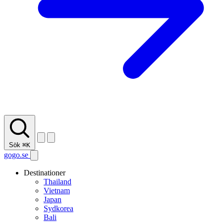
Sök
⌘K
gogo.se
Destinationer
Thailand
Vietnam
Japan
Sydkorea
Bali