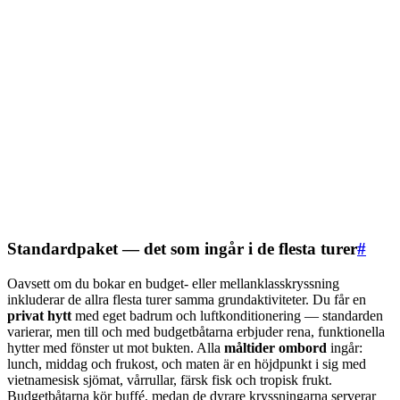
Standardpaket — det som ingår i de flesta turer
#
Oavsett om du bokar en budget- eller mellanklasskryssning
inkluderar de allra flesta turer samma grundaktiviteter. Du får en
privat hytt
med eget badrum och luftkonditionering — standarden
varierar, men till och med budgetbåtarna erbjuder rena, funktionella
hytter med fönster ut mot bukten. Alla
måltider ombord
ingår:
lunch, middag och frukost, och maten är en höjdpunkt i sig med
vietnamesisk sjömat, vårrullar, färsk fisk och tropisk frukt.
Budgetbåtarna kör buffé, medan de dyrare kryssningarna serverar