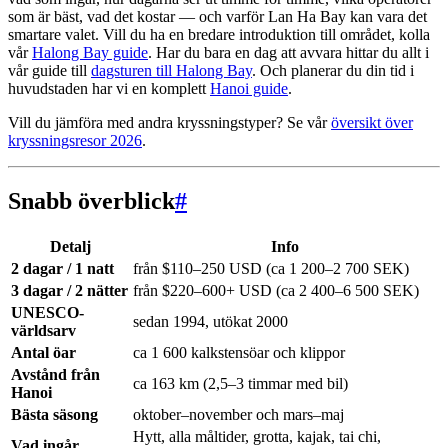
som är bäst, vad det kostar — och varför Lan Ha Bay kan vara det
smartare valet. Vill du ha en bredare introduktion till området, kolla
vår
Halong Bay guide
. Har du bara en dag att avvara hittar du allt i
vår guide till
dagsturen till Halong Bay
. Och planerar du din tid i
huvudstaden har vi en komplett
Hanoi guide
.
Vill du jämföra med andra kryssningstyper? Se vår
översikt över
kryssningsresor 2026
.
Snabb överblick
#
Detalj
Info
2 dagar / 1 natt
från $110–250 USD (ca 1 200–2 700 SEK)
3 dagar / 2 nätter
från $220–600+ USD (ca 2 400–6 500 SEK)
UNESCO-
sedan 1994, utökat 2000
världsarv
Antal öar
ca 1 600 kalkstensöar och klippor
Avstånd från
ca 163 km (2,5–3 timmar med bil)
Hanoi
Bästa säsong
oktober–november och mars–maj
Hytt, alla måltider, grotta, kajak, tai chi,
Vad ingår