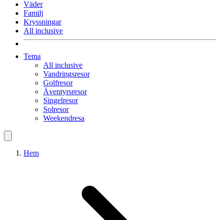
Väder
Familj
Kryssningar
All inclusive
Tema
All inclusive
Vandringsresor
Golfresor
Äventyrsresor
Singelresor
Solresor
Weekendresa
Hem