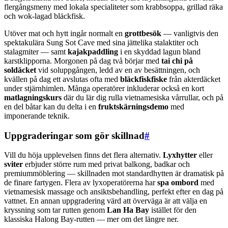
flergångsmeny med lokala specialiteter som krabbsoppa, grillad räka
och wok-lagad bläckfisk.
Utöver mat och hytt ingår normalt en
grottbesök
— vanligtvis den
spektakulära Sung Sot Cave med sina jättelika stalaktiter och
stalagmiter — samt
kajakpaddling
i en skyddad lagun bland
karstklipporna. Morgonen på dag två börjar med
tai chi på
soldäcket
vid soluppgången, ledd av en av besättningen, och
kvällen på dag ett avslutas ofta med
bläckfiskfiske
från akterdäcket
under stjärnhimlen. Många operatörer inkluderar också en kort
matlagningskurs
där du lär dig rulla vietnamesiska vårrullar, och på
en del båtar kan du delta i en
fruktskärningsdemo
med
imponerande teknik.
Uppgraderingar som gör skillnad
#
Vill du höja upplevelsen finns det flera alternativ.
Lyxhytter
eller
sviter
erbjuder större rum med privat balkong, badkar och
premiummöblering — skillnaden mot standardhytten är dramatisk på
de finare fartygen. Flera av lyxoperatörerna har
spa ombord
med
vietnamesisk massage och ansiktsbehandling, perfekt efter en dag på
vattnet. En annan uppgradering värd att överväga är att välja en
kryssning som tar rutten genom
Lan Ha Bay
istället för den
klassiska Halong Bay-rutten — mer om det längre ner.