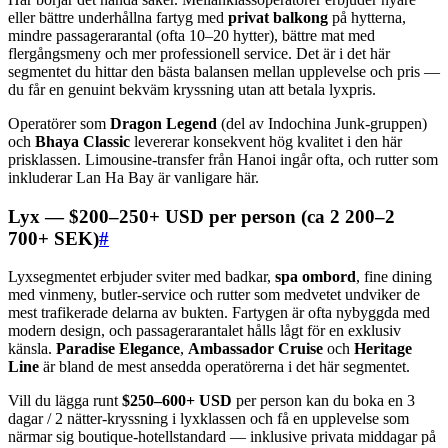
eller bättre underhållna fartyg med
privat balkong
på hytterna,
mindre passagerarantal (ofta 10–20 hytter), bättre mat med
flergångsmeny och mer professionell service. Det är i det här
segmentet du hittar den bästa balansen mellan upplevelse och pris —
du får en genuint bekväm kryssning utan att betala lyxpris.
Operatörer som
Dragon Legend
(del av Indochina Junk-gruppen)
och
Bhaya Classic
levererar konsekvent hög kvalitet i den här
prisklassen. Limousine-transfer från Hanoi ingår ofta, och rutter som
inkluderar Lan Ha Bay är vanligare här.
Lyx — $200–250+ USD per person (ca 2 200–2
700+ SEK)
#
Lyxsegmentet erbjuder sviter med badkar,
spa ombord
, fine dining
med vinmeny, butler-service och rutter som medvetet undviker de
mest trafikerade delarna av bukten. Fartygen är ofta nybyggda med
modern design, och passagerarantalet hålls lågt för en exklusiv
känsla.
Paradise Elegance
,
Ambassador Cruise
och
Heritage
Line
är bland de mest ansedda operatörerna i det här segmentet.
Vill du lägga runt
$250–600+ USD
per person kan du boka en 3
dagar / 2 nätter-kryssning i lyxklassen och få en upplevelse som
närmar sig boutique-hotellstandard — inklusive privata middagar på