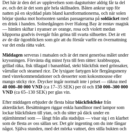
Det här är den del av upplevelsen som dagsturister aldrig får ta del
av, och det är det som gör hela skillnaden. Båten ankrar upp för
natten på en skyddad plats bland karstformationerna, och när solen
börjar sjunka mot horisonten samlas passagerarna på
soldäcket
med
en drink i handen. Solnedgången över Halong Bay är rentav magisk
— himlen skiftar i nyanser av orange, rosa och violett medan
klipporna gradvis övergår från gröna till svarta silhuetter. Det är ett
av de där ögonblicken som gör att du förstår varför en övernattning
var det enda rätta valet.
Middagen
serveras i matsalen och är det mest generösa målet under
kryssningen. Förvänta dig minst fyra till fem rätter: krabbsoppa,
grillad räka, fisk tillagad i bananblad, stekt bläckfisk med grönsaker,
vårrullar och steamed rice. De lyxigare fartygen kör flergångsmeny
med vinrekommendationer och desserter som kokosmousse eller
mango sticky rice. Drycker ingår normalt inte i priset — räkna med
40 000–80 000 VND
(ca 17–35 SEK) per öl och
150 000–300 000
VND
(ca 65–130 SEK) per glas vin.
Efter middagen erbjuder de flesta båtar
bläckfiskfiske
från
akterdäcket. Besättningen riggar enkla handlinor med lampor som
lockar bläckfisken till ytan, och du sitter på däck under en
stjärnhimmel som — långt från alla stadsljus — visar sig i en klarhet
som de flesta av oss sällan ser. Det gör ingenting om du inte fångar
något. Själva stunden, med det mörka vattnet, den stilla bukten och