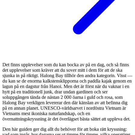
Det finns upplevelser som du kan bocka av på en dag, och så finns
det upplevelser som kräver att du sover mitt i dem för att de ska
sjunka in på riktigt. Halong Bay tillhör den andra kategorin. Visst —
du kan se de enorma kalkstensklipporna och paddla kajak genom en
lagun på en dagstur från Hanoi. Men det är först när du vaknar i en
hytt på en traditionell junk, drar undan gardinen och ser
soluppgången tända de nästan 2 000 öarna i guld och rosa, som
Halong Bay verkligen levererar den där känslan av att befinna dig
på en annan planet. UNESCO-världsarvet i nordöstra Vietnam är
Vietnams mest ikoniska naturlandskap, och en
övernattningskryssning är det överlägset bästa sättet att uppleva det.
Den här guiden ger dig allt du behöver för att boka rätt kryssning:
vad som ingår, hur dagarna ser ut timme för timme, vilka operatörer