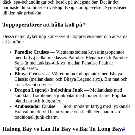
däck, spa-behandlingar och besök på avlägsna öar. Det är det
närmaste du kommer en verkligt lyxig sjöupplevelse i Sydostasien
till den här prisnivån.
Toppoperatörer att hålla koll på
#
Dessa namn dyker upp konsekvent i topprecensioner och är värda
att jämföra:
Paradise Cruises
— Vietnams största kryssningsoperatör
med fartyg i alla prisklasser. Paradise Elegance och Paradise
Sails är mellanklass-till-lyx, medan Paradise Peak är
toppklassen.
Bhaya Cruises
— Välrenommerad operatör med Bhaya
Classic (mellanklass) och Bhaya Legend (lyx). Bra mat och
konsekvent service.
Dragon Legend / Indochina Junk
— Mellanklass med
karaktär. Traditionella junkbåtar med modernt inre. Populär
bland par och fotografer.
Ambassador Cruise
— Stort, modernt fartyg med lyxkänsla.
Bra val om du vill ha utrymme och faciliteter snarare än
traditionell junk-charm.
Halong Bay vs Lan Ha Bay vs Bai Tu Long Bay
#