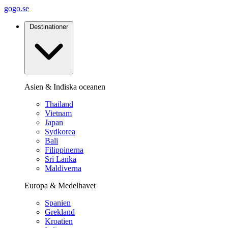
gogo.se
Destinationer
Asien & Indiska oceanen
Thailand
Vietnam
Japan
Sydkorea
Bali
Filippinerna
Sri Lanka
Maldiverna
Europa & Medelhavet
Spanien
Grekland
Kroatien