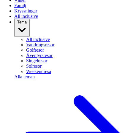
Väder
Familj
Kryssningar
All inclusive
Tema
All inclusive
Vandringsresor
Golfresor
Äventyrsresor
Singelresor
Solresor
Weekendresa
Alla teman