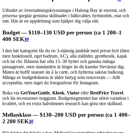
Utbudet av övernattningskryssningar i Halong Bay är enormt, och
priserna speglar genuina skillnader i båtkvalitet, hyttstorlek, mat och
rutt. Här är en uppdelning som hjälper dig välja rätt.
Budget — $110–130 USD per person (ca 1 200–1
400 SEK)
#
I den här kategorin får du en 3-stjärnig junkbåt med privat hytt (liten
men funktionell, eget badrum, AC), alla måltider, grottbesök, kajak
och tai chi. Båtarna har ofta 15–30 hytter och ganska många
passagerare, men standarden är högre än du kanske förväntar dig.
Maten är buffé snarare än à la carte, och hytterna saknar balkong.
Många av budgetbåtarna är äldre fartyg som renoverats — fullt
acceptabla, men inget du fotograferar för Instagram.
Boka via
GetYourGuide
,
Klook
,
Viator
eller
BestPrice Travel
och läs recensioner noggrant. Budgetsegmentet har störst variation i
kvalitet, och en extra halvtimmes research kan göra stor skillnad.
Mellanklass — $130–200 USD per person (ca 1 400–
2 200 SEK)
#
Här börjar det hända saker. Mellanklassoperatörer erbjuder nyare