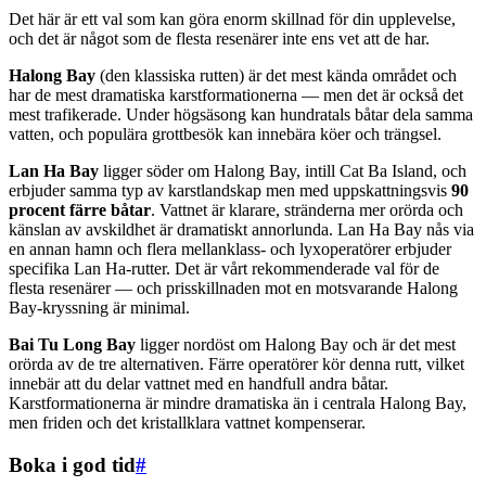
Det här är ett val som kan göra enorm skillnad för din upplevelse,
och det är något som de flesta resenärer inte ens vet att de har.
Halong Bay
(den klassiska rutten) är det mest kända området och
har de mest dramatiska karstformationerna — men det är också det
mest trafikerade. Under högsäsong kan hundratals båtar dela samma
vatten, och populära grottbesök kan innebära köer och trängsel.
Lan Ha Bay
ligger söder om Halong Bay, intill Cat Ba Island, och
erbjuder samma typ av karstlandskap men med uppskattningsvis
90
procent färre båtar
. Vattnet är klarare, stränderna mer orörda och
känslan av avskildhet är dramatiskt annorlunda. Lan Ha Bay nås via
en annan hamn och flera mellanklass- och lyxoperatörer erbjuder
specifika Lan Ha-rutter. Det är vårt rekommenderade val för de
flesta resenärer — och prisskillnaden mot en motsvarande Halong
Bay-kryssning är minimal.
Bai Tu Long Bay
ligger nordöst om Halong Bay och är det mest
orörda av de tre alternativen. Färre operatörer kör denna rutt, vilket
innebär att du delar vattnet med en handfull andra båtar.
Karstformationerna är mindre dramatiska än i centrala Halong Bay,
men friden och det kristallklara vattnet kompenserar.
Boka i god tid
#