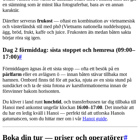
en stämning som är minst lika fotograferbar, bara av en annan
karaktär.
Därefter serveras
frukost
— oftast en kombination av vietnamesisk
och västerländsk stil med phở (Vietnams nationella nuddelsoppa),
ägg, bröd, frukt, kaffe och juice. Frukosten äts medan båten sakta
börjar röra sig igen.
Dag 2 förmiddag: sista stoppet och hemresa (09:00–
17:00)
#
Förmiddagen ägnas åt ett sista stopp — ofta ett besök på en
pärlfarm
eller en avlägsen ö — innan båten stävar tillbaka mot
hamnen. Ombord finns tid för att packa, njuta av en sista stund på
sundäcket och ta de sista fotona av karstformationerna innan de
försvinner bakom horisonten.
Du kliver i land runt
lunchtid
, och transferbussen tar dig tillbaka till
Hanoi med ankomst ungefär klockan
16:00–17:00
. Det innebär att
du har en ledig kväll i Hanoi — perfekt tid att utforska Hanois
gatumatscen, som du hittar mer om i vår
Hanoi guide
.
Boka din tur — priser och operatörer
#