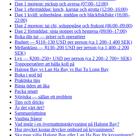
Dag 1 morgon: pickup och avresa (07:00–12:00)
Dag 1 eftermiddag: lunch, karstar och grotta (12:00–16:00)
Dag 1 kväll: solnedgång, middag och bläckfiskfiske (16:00–
22:00)
Dag 2 morgon: tai chi, soluppgång och frukost (06:00–09:00)
Dag 2 förmiddag: sista stoppet och hemresa (09:00–17:00)
Boka din tur — priser och operatörer
Budget — $110–130 USD per person (ca 1 200–1 400 SEK)
Mellanklass — $130–200 USD per person (ca 1 400–2 200
SEK)
Lyx — $200–250+ USD per person (ca 2 200–2 700+ SEK)
Toppoperatörer att hålla koll på
Halong Bay vs Lan Ha Bay vs Bai Tu Long Bay
Boka i god tid
Praktiska tips
Bästa tiden att åka
Packa smart
Sjösjuka — sällan ett problem
Tips och dricks
Är det värt det?
Sammanfattning
Vanliga frågor
Vad ingår i en övernattningskryssning på Halong Bay?
Hur mycket kostar drycker ombord på kryssningen?
Ska man välja Halong Bay eller Lan Ha Bay för kryssningen?