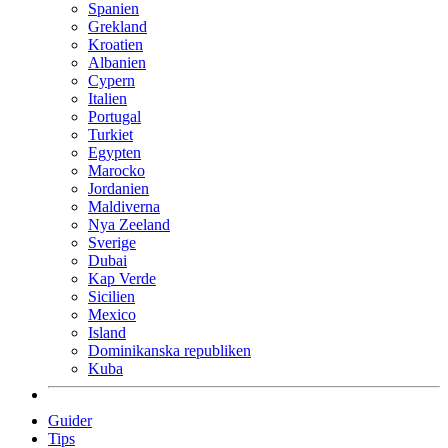
Spanien
Grekland
Kroatien
Albanien
Cypern
Italien
Portugal
Turkiet
Egypten
Marocko
Jordanien
Maldiverna
Nya Zeeland
Sverige
Dubai
Kap Verde
Sicilien
Mexico
Island
Dominikanska republiken
Kuba
Guider
Tips