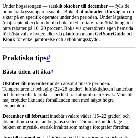
Under högsäsongen — särskilt
oktober till december
— fylls de
populära kryssningarna snabbt. Boka
3–4 månader i förväg
om du
siktar på en specifik operatör under den perioden. Under lågsäsong
(maj–september) kan du ofta boka med kortare framförhållning och
hitta rabatter på 10–20 procent. Boka via operatörens egen hemsida
för bästa val av hytter, eller via plattformar som
GetYourGuide
och
Klook
för enkel jämförelse och avbokningsskydd.
Praktiska tips
#
Bästa tiden att åka
#
Oktober till november
är den absolut finaste perioden.
Temperaturen är behaglig (22–28 grader), luftfuktigheten hanterbar,
och himlen ofta klarblå — perfekt för fotografi och kayak. Mars till
maj erbjuder liknande förhållanden men med något högre
temperaturer.
December till februari
innebär svalare väder (15–22 grader) och
ibland dimma som kan begränsa sikten. Dimman kan dock ge
bukten en mystisk, eterisk kvalitet som många fotografer föredrar.
Juni till september
är lågsäsong med lägre priser, men risken för