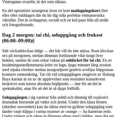
Vintergatan ovanför, är det som räknas.
En del operatörer arrangerar även en kort
matlagningskurs
före
eller efter middagen där du lär dig rulla perfekta vietnamesiska
vårrullar. Det är avslappnat, socialt och en kul paus från all utsikt
och fotograferande.
Dag 2 morgon: tai chi, soluppgång och frukost
(06:00–09:00)
#
Sätt väckarklockan tidigt — det här vill du inte missa. Runt klockan
sex på morgonen, medan dimman fortfarande vilar tungt över
bukten, samlas de som orkar vakna på
soldäcket för tai chi
. En av
besättningsmedlemmarna leder en lugn, tjugo minuter lång session
med mjuka rörelser medan morgonljuset gradvis avslöjar klippornas
konturer runtomkring. Tai chi vid soluppgången omgiven av Halong
Bays karstar är en av de upplevelser som resenärer konsekvent
beskriver som turens absoluta höjdpunkt — inte för att det är
spektakulärt, utan för att det är så djupt fridfullt.
Soluppgången
i sig varierar från subtil och dimmig till explosivt
dramatisk beroende på väder och årstid. Under den klara hösten
(oktober–november) kan du räkna med en gyllene soluppgång som
tänder varje klippa i varma nyanser av orange — ha kameran redo.
Under vintern och våren är dimman oftare med i bilden, men det ger