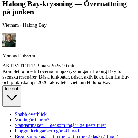
Halong Bay-kryssning — Övernattning
på junken
Vietnam · Halong Bay
Marcus Eriksson
AKTIVITETER
3 mars 2026
19 min
Komplett guide till övernattningskryssningar i Halong Bay för
svenska resenärer. Bästa junkbåtar, priser, aktiviteter, Lan Ha Bay
och praktiska tips 2026.
aktiviteter
vietnam
Halong Bay
Innehåll
Snabb överblick
Vad ingår i turen?
Standardpaket — det som ingår i de flesta turer
Uppgraderingar som gör skillnad
Resans upplägg — timme för timme (2 dagar / 1 natt)