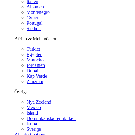
Italien
Albanien
Montenegro
Cypern
Portugal
Sicilien
Afrika & Mellanöstern
Turkiet
Egypten
Marocko
Jordanien
Dubai
Kap Verde
Zanzibar
Övriga
Nya Zeeland
Mexico
Island
Dominikanska republiken
Kuba
Sverige
Alla destinationer