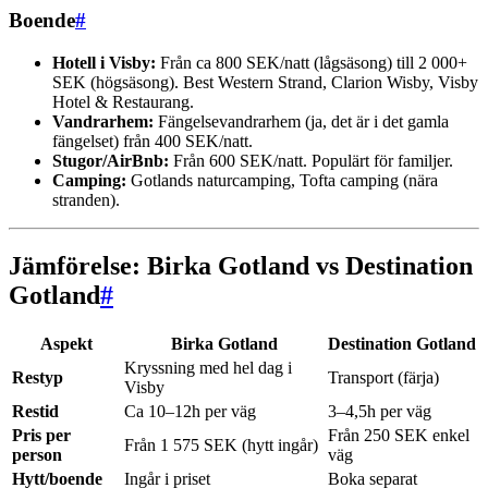
Boende
#
Hotell i Visby:
Från ca 800 SEK/natt (lågsäsong) till 2 000+
SEK (högsäsong). Best Western Strand, Clarion Wisby, Visby
Hotel & Restaurang.
Vandrarhem:
Fängelsevandrarhem (ja, det är i det gamla
fängelset) från 400 SEK/natt.
Stugor/AirBnb:
Från 600 SEK/natt. Populärt för familjer.
Camping:
Gotlands naturcamping, Tofta camping (nära
stranden).
Jämförelse: Birka Gotland vs Destination
Gotland
#
Aspekt
Birka Gotland
Destination Gotland
Kryssning med hel dag i
Restyp
Transport (färja)
Visby
Restid
Ca 10–12h per väg
3–4,5h per väg
Pris per
Från 250 SEK enkel
Från 1 575 SEK (hytt ingår)
person
väg
Hytt/boende
Ingår i priset
Boka separat