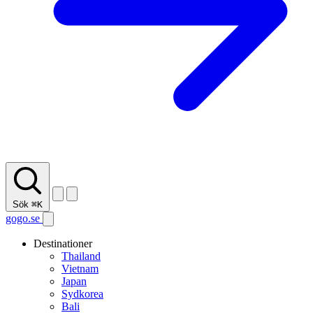
Sök
⌘K
gogo.se
Destinationer
Thailand
Vietnam
Japan
Sydkorea
Bali