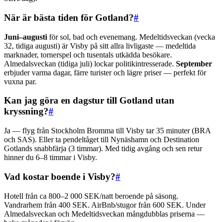
När är bästa tiden för Gotland?
#
Juni–augusti
för sol, bad och evenemang. Medeltidsveckan (vecka
32, tidiga augusti) är Visby på sitt allra livligaste — medeltida
marknader, tornerspel och tusentals utkädda besökare.
Almedalsveckan (tidiga juli) lockar politikintresserade.
September
erbjuder varma dagar, färre turister och lägre priser — perfekt för
vuxna par.
Kan jag göra en dagstur till Gotland utan
kryssning?
#
Ja — flyg från Stockholm Bromma till Visby tar 35 minuter (BRA
och SAS). Eller ta pendeltåget till Nynäshamn och Destination
Gotlands snabbfärja (3 timmar). Med tidig avgång och sen retur
hinner du 6–8 timmar i Visby.
Vad kostar boende i Visby?
#
Hotell från ca 800–2 000 SEK/natt beroende på säsong.
Vandrarhem från 400 SEK. AirBnb/stugor från 600 SEK. Under
Almedalsveckan och Medeltidsveckan mångdubblas priserna —