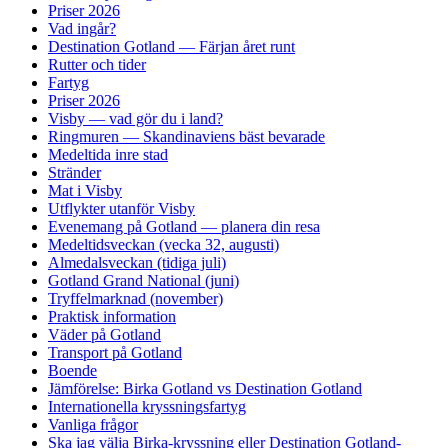
Priser 2026
Vad ingår?
Destination Gotland — Färjan året runt
Rutter och tider
Fartyg
Priser 2026
Visby — vad gör du i land?
Ringmuren — Skandinaviens bäst bevarade
Medeltida inre stad
Stränder
Mat i Visby
Utflykter utanför Visby
Evenemang på Gotland — planera din resa
Medeltidsveckan (vecka 32, augusti)
Almedalsveckan (tidiga juli)
Gotland Grand National (juni)
Tryffelmarknad (november)
Praktisk information
Väder på Gotland
Transport på Gotland
Boende
Jämförelse: Birka Gotland vs Destination Gotland
Internationella kryssningsfartyg
Vanliga frågor
Ska jag välja Birka-kryssning eller Destination Gotland-