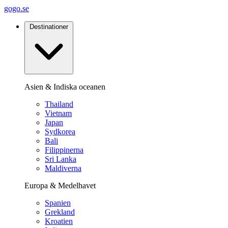
gogo.se
Destinationer
Asien & Indiska oceanen
Thailand
Vietnam
Japan
Sydkorea
Bali
Filippinerna
Sri Lanka
Maldiverna
Europa & Medelhavet
Spanien
Grekland
Kroatien