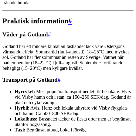
tränade hundar.
Praktisk information
#
Väder på Gotland
#
Gotland har ett mildare klimat än fastlandet tack vare Östersjöns
värmande effekt. Sommartid (juni–augusti): 18–25°C med mycket
sol. Gotland har fler soltimmar än resten av Sverige. Vattnet når
badtemperatur (18–22°C) i juli–augusti. September: fortfarande
behagligt (15–20°C) men kyligare kvällar.
Transport på Gotland
#
Hyrcykel:
Mest populära transportmedlet för besökare. Hyrs
vid Visby hamn och i stan, ca 150–250 SEK/dag. Gotland är
platt och cykelvänligt.
Hyrbil:
Avis, Hertz och lokala uthyrare vid Visby flygplats
och hamn. Ca 500–800 SEK/dag.
Lokalbuss:
Bussnätet täcker de flesta orter men är begränsat
utanför högsäsong.
Taxi:
Begränsat utbud, boka i förväg.