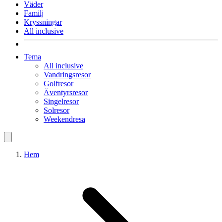
Väder
Familj
Kryssningar
All inclusive
Tema
All inclusive
Vandringsresor
Golfresor
Äventyrsresor
Singelresor
Solresor
Weekendresa
Hem