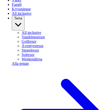
Väder
Familj
Kryssningar
All inclusive
Tema
All inclusive
Vandringsresor
Golfresor
Äventyrsresor
Singelresor
Solresor
Weekendresa
Alla teman