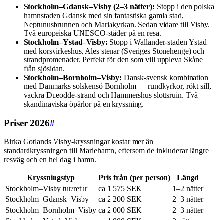
Stockholm–Gdansk–Visby (2–3 nätter):
Stopp i den polska
hamnstaden Gdansk med sin fantastiska gamla stad,
Neptunusbrunnen och Mariakyrkan. Sedan vidare till Visby.
Två europeiska UNESCO-städer på en resa.
Stockholm–Ystad–Visby:
Stopp i Wallander-staden Ystad
med korsvirkeshus, Ales stenar (Sveriges Stonehenge) och
strandpromenader. Perfekt för den som vill uppleva Skåne
från sjösidan.
Stockholm–Bornholm–Visby:
Dansk-svensk kombination
med Danmarks solskensö Bornholm — rundkyrkor, rökt sill,
vackra Dueodde-strand och Hammershus slottsruin. Två
skandinaviska öpärlor på en kryssning.
Priser 2026
#
Birka Gotlands Visby-kryssningar kostar mer än
standardkryssningen till Mariehamn, eftersom de inkluderar längre
resväg och en hel dag i hamn.
Kryssningstyp
Pris från (per person)
Längd
Stockholm–Visby tur/retur
ca 1 575 SEK
1–2 nätter
Stockholm–Gdansk–Visby
ca 2 200 SEK
2–3 nätter
Stockholm–Bornholm–Visby
ca 2 000 SEK
2–3 nätter