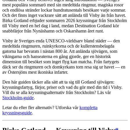
mest populära sommarö med sin medeltida ringmur, magiska rosor
och endlösa stränder lockar hundratusentals besökare varje sommar.
Och det finns inget vackrare sätt att anlända till Visby än från havet.
Birka Gotland erbjuder sommaren 2026 kryssningar från Stockholm
till Visby med en hel dag i land, medan Destination Gotland kör
snabbfärjor från Nynäshamn och Oskarshamn året runt.
Visby är Sveriges enda UNESCO-världsarv bland städer — den
medeltida ringmuren, ruinkyrkorna och de kullerstensbelagda
gatorna har bevarats i nästan 800 år. Att anlända sjövägen, som
vikingarna och hanseaterna en gång gjorde, ger en historisk
dimension till besöket som inget flyg kan matcha. Från fartygets
däck ser du ringmuren och domkyrkans torn resa sig ur havet — en
av Östersjöns mest ikoniska infarter.
Den här guiden täcker alla sätt att ta sig till Gotland sjövägen:
kryssningsfartyg, färjor, priser och vad du gör med din tid i Visby.
Vill du se alla kryssningsalternativ från Stockholm? Läs vår
Stockholm-guide
.
Letar du efter fler alternativ? Utforska vår
kompletta
kryssningsguide
.