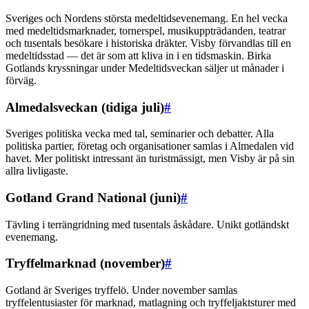
Sveriges och Nordens största medeltidsevenemang. En hel vecka
med medeltidsmarknader, tornerspel, musikuppträdanden, teatrar
och tusentals besökare i historiska dräkter. Visby förvandlas till en
medeltidsstad — det är som att kliva in i en tidsmaskin. Birka
Gotlands kryssningar under Medeltidsveckan säljer ut månader i
förväg.
Almedalsveckan (tidiga juli)
#
Sveriges politiska vecka med tal, seminarier och debatter. Alla
politiska partier, företag och organisationer samlas i Almedalen vid
havet. Mer politiskt intressant än turistmässigt, men Visby är på sin
allra livligaste.
Gotland Grand National (juni)
#
Tävling i terrängridning med tusentals åskådare. Unikt gotländskt
evenemang.
Tryffelmarknad (november)
#
Gotland är Sveriges tryffelö. Under november samlas
tryffelentusiaster för marknad, matlagning och tryffeljaktsturer med