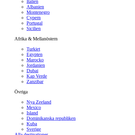
Italien
Albanien
Montenegro
Cypern
Portugal
Sicilien
Afrika & Mellanöstern
Turkiet
Egypten
Marocko
Jordanien
Dubai
Kap Verde
Zanzibar
Övriga
Nya Zeeland
Mexico
Island
Dominikanska republiken
Kuba
Sverige
Alla destinationer