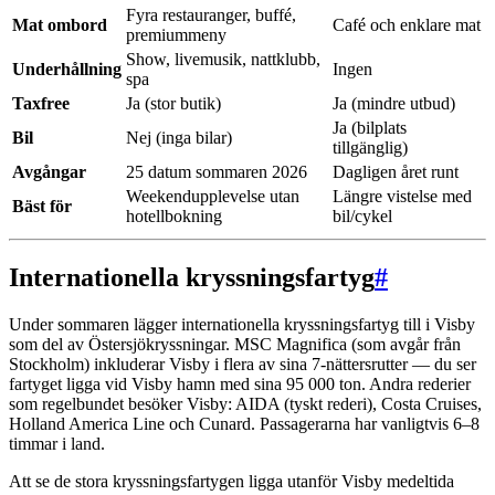
Fyra restauranger, buffé,
Mat ombord
Café och enklare mat
premiummeny
Show, livemusik, nattklubb,
Underhållning
Ingen
spa
Taxfree
Ja (stor butik)
Ja (mindre utbud)
Ja (bilplats
Bil
Nej (inga bilar)
tillgänglig)
Avgångar
25 datum sommaren 2026
Dagligen året runt
Weekendupplevelse utan
Längre vistelse med
Bäst för
hotellbokning
bil/cykel
Internationella kryssningsfartyg
#
Under sommaren lägger internationella kryssningsfartyg till i Visby
som del av Östersjökryssningar. MSC Magnifica (som avgår från
Stockholm) inkluderar Visby i flera av sina 7-nättersrutter — du ser
fartyget ligga vid Visby hamn med sina 95 000 ton. Andra rederier
som regelbundet besöker Visby: AIDA (tyskt rederi), Costa Cruises,
Holland America Line och Cunard. Passagerarna har vanligtvis 6–8
timmar i land.
Att se de stora kryssningsfartygen ligga utanför Visby medeltida