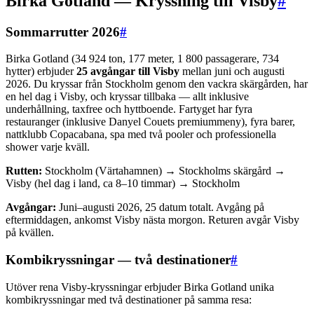
Birka Gotland — Kryssning till Visby
#
Sommarrutter 2026
#
Birka Gotland (34 924 ton, 177 meter, 1 800 passagerare, 734
hytter) erbjuder
25 avgångar till Visby
mellan juni och augusti
2026. Du kryssar från Stockholm genom den vackra skärgården, har
en hel dag i Visby, och kryssar tillbaka — allt inklusive
underhållning, taxfree och hyttboende. Fartyget har fyra
restauranger (inklusive Danyel Couets premiummeny), fyra barer,
nattklubb Copacabana, spa med två pooler och professionella
shower varje kväll.
Rutten:
Stockholm (Värtahamnen) → Stockholms skärgård →
Visby (hel dag i land, ca 8–10 timmar) → Stockholm
Avgångar:
Juni–augusti 2026, 25 datum totalt. Avgång på
eftermiddagen, ankomst Visby nästa morgon. Returen avgår Visby
på kvällen.
Kombikryssningar — två destinationer
#
Utöver rena Visby-kryssningar erbjuder Birka Gotland unika
kombikryssningar med två destinationer på samma resa: