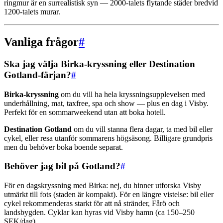
ringmur är en surrealistisk syn — 2000-talets flytande städer bredvid
1200-talets murar.
Vanliga frågor
#
Ska jag välja Birka-kryssning eller Destination
Gotland-färjan?
#
Birka-kryssning
om du vill ha hela kryssningsupplevelsen med
underhållning, mat, taxfree, spa och show — plus en dag i Visby.
Perfekt för en sommarweekend utan att boka hotell.
Destination Gotland
om du vill stanna flera dagar, ta med bil eller
cykel, eller resa utanför sommarens högsäsong. Billigare grundpris
men du behöver boka boende separat.
Behöver jag bil på Gotland?
#
För en dagskryssning med Birka: nej, du hinner utforska Visby
utmärkt till fots (staden är kompakt). För en längre vistelse: bil eller
cykel rekommenderas starkt för att nå stränder, Fårö och
landsbygden. Cyklar kan hyras vid Visby hamn (ca 150–250
SEK/dag).