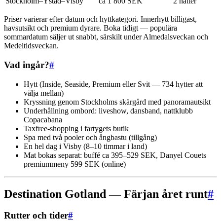
Stockholm–Ystad–Visby
ca 1 800 SEK
2 nätter
Priser varierar efter datum och hyttkategori. Innerhytt billigast,
havsutsikt och premium dyrare. Boka tidigt — populära
sommardatum säljer ut snabbt, särskilt under Almedalsveckan och
Medeltidsveckan.
Vad ingår?
#
Hytt (Inside, Seaside, Premium eller Svit — 734 hytter att
välja mellan)
Kryssning genom Stockholms skärgård med panoramautsikt
Underhållning ombord: liveshow, dansband, nattklubb
Copacabana
Taxfree-shopping i fartygets butik
Spa med två pooler och ångbastu (tillgång)
En hel dag i Visby (8–10 timmar i land)
Mat bokas separat: buffé ca 395–529 SEK, Danyel Couets
premiummeny 599 SEK (online)
Destination Gotland — Färjan året runt
#
Rutter och tider
#