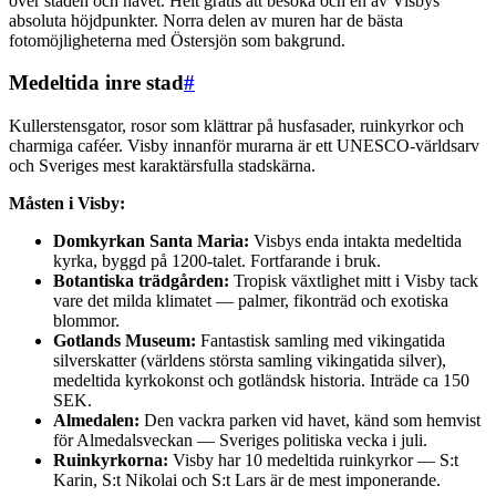
över staden och havet. Helt gratis att besöka och en av Visbys
absoluta höjdpunkter. Norra delen av muren har de bästa
fotomöjligheterna med Östersjön som bakgrund.
Medeltida inre stad
#
Kullerstensgator, rosor som klättrar på husfasader, ruinkyrkor och
charmiga caféer. Visby innanför murarna är ett UNESCO-världsarv
och Sveriges mest karaktärsfulla stadskärna.
Måsten i Visby:
Domkyrkan Santa Maria:
Visbys enda intakta medeltida
kyrka, byggd på 1200-talet. Fortfarande i bruk.
Botantiska trädgården:
Tropisk växtlighet mitt i Visby tack
vare det milda klimatet — palmer, fikonträd och exotiska
blommor.
Gotlands Museum:
Fantastisk samling med vikingatida
silverskatter (världens största samling vikingatida silver),
medeltida kyrkokonst och gotländsk historia. Inträde ca 150
SEK.
Almedalen:
Den vackra parken vid havet, känd som hemvist
för Almedalsveckan — Sveriges politiska vecka i juli.
Ruinkyrkorna:
Visby har 10 medeltida ruinkyrkor — S:t
Karin, S:t Nikolai och S:t Lars är de mest imponerande.