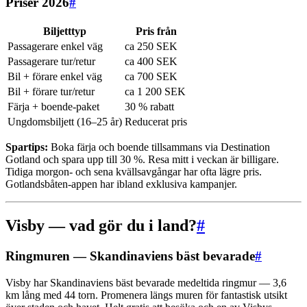
Priser 2026
#
Biljetttyp
Pris från
Passagerare enkel väg
ca 250 SEK
Passagerare tur/retur
ca 400 SEK
Bil + förare enkel väg
ca 700 SEK
Bil + förare tur/retur
ca 1 200 SEK
Färja + boende-paket
30 % rabatt
Ungdomsbiljett (16–25 år)
Reducerat pris
Spartips:
Boka färja och boende tillsammans via Destination
Gotland och spara upp till 30 %. Resa mitt i veckan är billigare.
Tidiga morgon- och sena kvällsavgångar har ofta lägre pris.
Gotlandsbåten-appen har ibland exklusiva kampanjer.
Visby — vad gör du i land?
#
Ringmuren — Skandinaviens bäst bevarade
#
Visby har Skandinaviens bäst bevarade medeltida ringmur — 3,6
km lång med 44 torn. Promenera längs muren för fantastisk utsikt