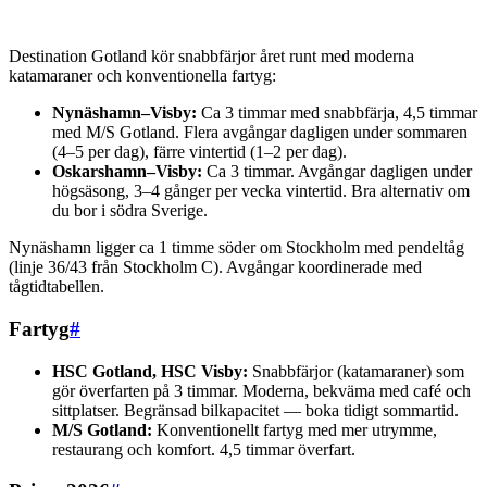
Destination Gotland kör snabbfärjor året runt med moderna
katamaraner och konventionella fartyg:
Nynäshamn–Visby:
Ca 3 timmar med snabbfärja, 4,5 timmar
med M/S Gotland. Flera avgångar dagligen under sommaren
(4–5 per dag), färre vintertid (1–2 per dag).
Oskarshamn–Visby:
Ca 3 timmar. Avgångar dagligen under
högsäsong, 3–4 gånger per vecka vintertid. Bra alternativ om
du bor i södra Sverige.
Nynäshamn ligger ca 1 timme söder om Stockholm med pendeltåg
(linje 36/43 från Stockholm C). Avgångar koordinerade med
tågtidtabellen.
Fartyg
#
HSC Gotland, HSC Visby:
Snabbfärjor (katamaraner) som
gör överfarten på 3 timmar. Moderna, bekväma med café och
sittplatser. Begränsad bilkapacitet — boka tidigt sommartid.
M/S Gotland:
Konventionellt fartyg med mer utrymme,
restaurang och komfort. 4,5 timmar överfart.