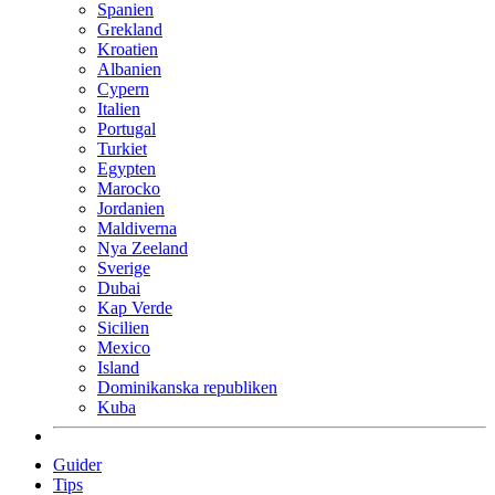
Spanien
Grekland
Kroatien
Albanien
Cypern
Italien
Portugal
Turkiet
Egypten
Marocko
Jordanien
Maldiverna
Nya Zeeland
Sverige
Dubai
Kap Verde
Sicilien
Mexico
Island
Dominikanska republiken
Kuba
Guider
Tips