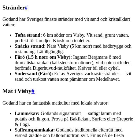
Stränder
#
Gotland har Sveriges finaste stränder med vit sand och kristallklart
vatten:
Tofta strand:
6 km söder om Visby. Vit sand, grunt vatten,
perfekt för familjer. Kiosk och toaletter.
Snäcks strand:
Nära Visby (5 km norr) med badbrygga och
restaurang. Lättillgänglig.
Fårö (1,5 h norr om Visby):
Ingmar Bergmans ö med
dramatiska raukar (kalkstensformationer), vild natur och den
berömda Digerhuvud-raukfältet. Kräver bil eller cykel.
Sudersand (Fårö):
En av Sveriges vackraste stränder — vit
sand och turkost vatten som påminner om Medelhavet.
Mat i Visby
#
Gotland har en fantastisk matkultur med lokala råvaror:
Lammskav:
Gotlands signaturrätt — saftigt lamm med
potatis och lingon. Prova på Bakfickan, Surfers eller Creperie
& Logi.
Saffranspannkaka:
Gotlands traditionella efterrätt med
vispad grädde och hallon/hjortron-sylt. Finns på de flesta