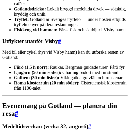
caféer.
Gotlandsdricka:
Lokalt bryggd medeltida dryck — sötaktig,
kryddig och unik.
Tryffel:
Gotland är Sveriges tryffelö — under hösten erbjuds
tryffelmenyer på flera restauranger.
Fiskkrog vid hamnen:
Färsk fisk och skaldjur i Visby hamn.
Utflykter utanför Visby
#
Med bil eller cykel (hyr vid Visby hamn) kan du utforska resten av
Gotland:
Fårö (1,5 h norr):
Raukar, Bergman-guidade turer, Fårö fyr
Ljugarn (50 min söder):
Charmig badort med fin strand
Gothem (30 min öster):
Vikingatida gravfält och runstenar
Roma klosterruin (20 min söder):
Cisterciensisk klosterruin
från 1100-talet
Evenemang på Gotland — planera din
resa
#
Medeltidsveckan (vecka 32, augusti)
#