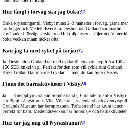
boka månader i förväg.
Hur långt i förväg ska jag boka?
#
Birka-kryssningar till Visby: minst 2–3 månader i förväg, gärna mer
för helger och Medeltidsveckan. Destination Gotland sommartid: 1–
2 månader i förväg, särskilt med bil (bilplatserna säljer ut). Vintertid:
boka veckan innan räcker ofta.
Kan jag ta med cykel på färjan?
#
Ja, Destination Gotland tar med cyklar till en extra avgift (ca 100–
150 SEK enkel väg). Perfekt för den som vill cykla runt Gotland.
Birka Gotland tar inte med cyklar — men du kan hyra i Visby.
Finns det barnaktiviteter i Visby?
#
Ja — Kneippbyn Gotland Sommarland (10 minuter utanför Visby)
har Pippi Långstrumps Villa Villekulla, vattenland och äventyrsgolf.
Gotlands Museum har barnprogram. Tofta strand har grunt vatten
perfekt för barn. Medeltidsveckan har riddarlajv och barnaktiviteter.
Hur tar jag mig till Nynäshamn?
#