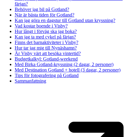
färjan?
Behöver jag bil på Gotland?
När är bästa tiden för Gotland?
Kan jag göra en dagstur till Gotland utan kryssning?
Vad kostar boende i Visby?
Hur långt i förväg ska jag boka?
Kan jag ta med cykel på färjan?
Finns det barnaktiviteter i Visby?
Hur tar jag mig till Nynäshamn?
Är Visby värt att besöka vintertid?
Budgetkalkyl: Gotland-weekend
Med Birka Gotland-kryssning (2 dagar, 2 personer)
Med Destination Gotland + hotell (3 dagar, 2 personer)
Tips för fotografering på Gotland
Sammanfattning