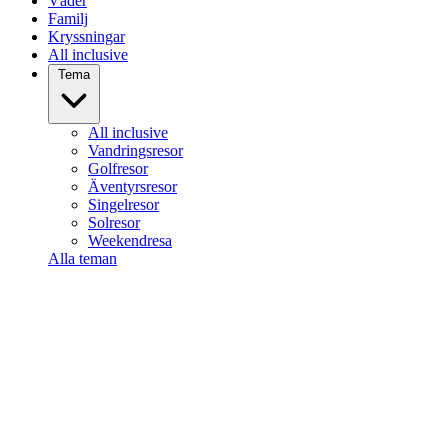
Väder
Familj
Kryssningar
All inclusive
Tema
All inclusive
Vandringsresor
Golfresor
Äventyrsresor
Singelresor
Solresor
Weekendresa
Alla teman