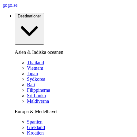
gogo.se
Destinationer
Asien & Indiska oceanen
Thailand
Vietnam
Japan
Sydkorea
Bali
Filippinerna
Sri Lanka
Maldiverna
Europa & Medelhavet
Spanien
Grekland
Kroatien