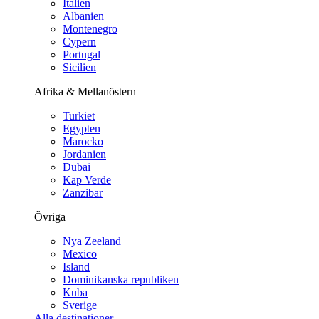
Italien
Albanien
Montenegro
Cypern
Portugal
Sicilien
Afrika & Mellanöstern
Turkiet
Egypten
Marocko
Jordanien
Dubai
Kap Verde
Zanzibar
Övriga
Nya Zeeland
Mexico
Island
Dominikanska republiken
Kuba
Sverige
Alla destinationer