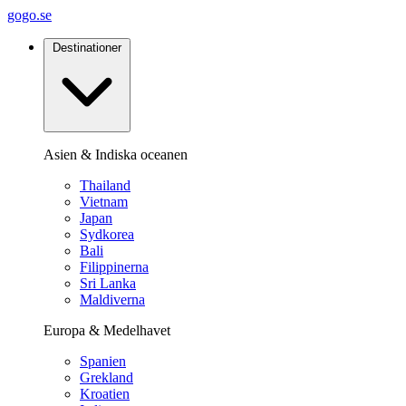
gogo.se
Destinationer
Asien & Indiska oceanen
Thailand
Vietnam
Japan
Sydkorea
Bali
Filippinerna
Sri Lanka
Maldiverna
Europa & Medelhavet
Spanien
Grekland
Kroatien