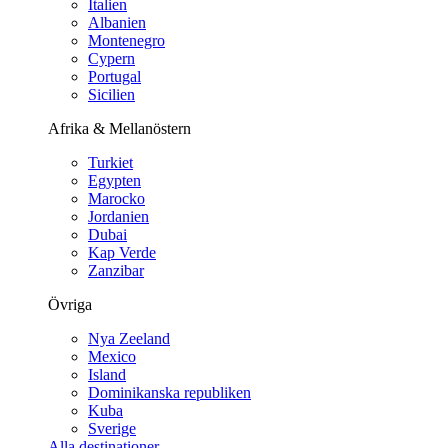
Italien
Albanien
Montenegro
Cypern
Portugal
Sicilien
Afrika & Mellanöstern
Turkiet
Egypten
Marocko
Jordanien
Dubai
Kap Verde
Zanzibar
Övriga
Nya Zeeland
Mexico
Island
Dominikanska republiken
Kuba
Sverige
Alla destinationer