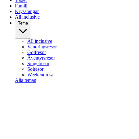
Väder
Familj
Kryssningar
All inclusive
Tema
All inclusive
Vandringsresor
Golfresor
Äventyrsresor
Singelresor
Solresor
Weekendresa
Alla teman