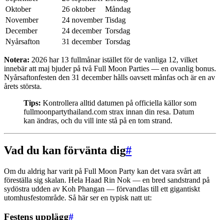
Oktober
26 oktober
Måndag
November
24 november
Tisdag
December
24 december
Torsdag
Nyårsafton
31 december
Torsdag
Notera:
2026 har 13 fullmånar istället för de vanliga 12, vilket
innebär att maj bjuder på två Full Moon Parties — en ovanlig bonus.
Nyårsaftonfesten den 31 december hålls oavsett månfas och är en av
årets största.
Tips:
Kontrollera alltid datumen på officiella källor som
fullmoonpartythailand.com strax innan din resa. Datum
kan ändras, och du vill inte stå på en tom strand.
Vad du kan förvänta dig
#
Om du aldrig har varit på Full Moon Party kan det vara svårt att
föreställa sig skalan. Hela Haad Rin Nok — en bred sandstrand på
sydöstra udden av Koh Phangan — förvandlas till ett gigantiskt
utomhusfestområde. Så här ser en typisk natt ut:
Festens upplägg
#