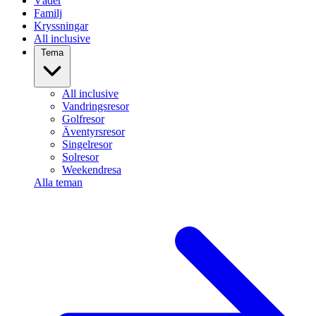
Väder
Familj
Kryssningar
All inclusive
Tema
All inclusive
Vandringsresor
Golfresor
Äventyrsresor
Singelresor
Solresor
Weekendresa
Alla teman