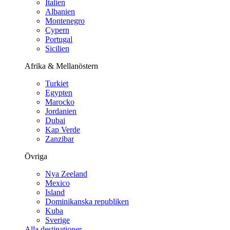
Italien
Albanien
Montenegro
Cypern
Portugal
Sicilien
Afrika & Mellanöstern
Turkiet
Egypten
Marocko
Jordanien
Dubai
Kap Verde
Zanzibar
Övriga
Nya Zeeland
Mexico
Island
Dominikanska republiken
Kuba
Sverige
Alla destinationer