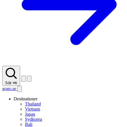
Sök
⌘K
gogo.se
Destinationer
Thailand
Vietnam
Japan
Sydkorea
Bali