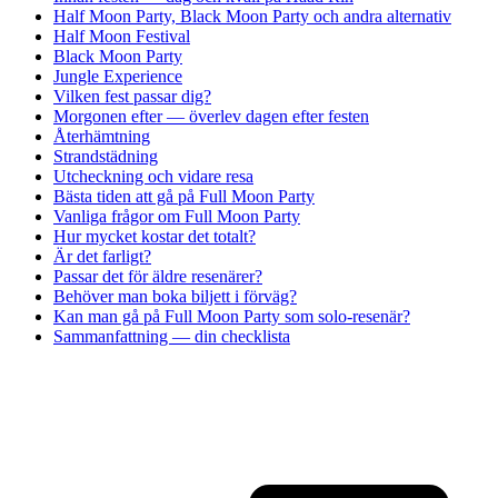
Half Moon Party, Black Moon Party och andra alternativ
Half Moon Festival
Black Moon Party
Jungle Experience
Vilken fest passar dig?
Morgonen efter — överlev dagen efter festen
Återhämtning
Strandstädning
Utcheckning och vidare resa
Bästa tiden att gå på Full Moon Party
Vanliga frågor om Full Moon Party
Hur mycket kostar det totalt?
Är det farligt?
Passar det för äldre resenärer?
Behöver man boka biljett i förväg?
Kan man gå på Full Moon Party som solo-resenär?
Sammanfattning — din checklista