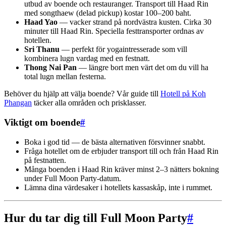
utbud av boende och restauranger. Transport till Haad Rin
med songthaew (delad pickup) kostar 100–200 baht.
Haad Yao
— vacker strand på nordvästra kusten. Cirka 30
minuter till Haad Rin. Speciella festtransporter ordnas av
hotellen.
Sri Thanu
— perfekt för yogaintresserade som vill
kombinera lugn vardag med en festnatt.
Thong Nai Pan
— längre bort men värt det om du vill ha
total lugn mellan festerna.
Behöver du hjälp att välja boende? Vår guide till
Hotell på Koh
Phangan
täcker alla områden och prisklasser.
Viktigt om boende
#
Boka i god tid — de bästa alternativen försvinner snabbt.
Fråga hotellet om de erbjuder transport till och från Haad Rin
på festnatten.
Många boenden i Haad Rin kräver minst 2–3 nätters bokning
under Full Moon Party-datum.
Lämna dina värdesaker i hotellets kassaskåp, inte i rummet.
Hur du tar dig till Full Moon Party
#