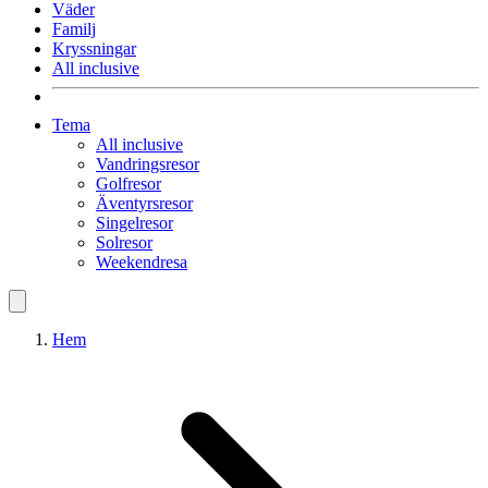
Väder
Familj
Kryssningar
All inclusive
Tema
All inclusive
Vandringsresor
Golfresor
Äventyrsresor
Singelresor
Solresor
Weekendresa
Hem