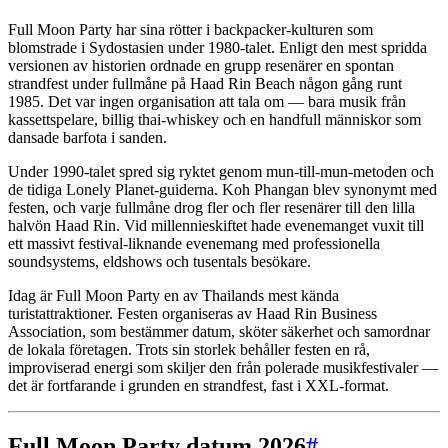
Full Moon Party har sina rötter i backpacker-kulturen som
blomstrade i Sydostasien under 1980-talet. Enligt den mest spridda
versionen av historien ordnade en grupp resenärer en spontan
strandfest under fullmåne på Haad Rin Beach någon gång runt
1985. Det var ingen organisation att tala om — bara musik från
kassettspelare, billig thai-whiskey och en handfull människor som
dansade barfota i sanden.
Under 1990-talet spred sig ryktet genom mun-till-mun-metoden och
de tidiga Lonely Planet-guiderna. Koh Phangan blev synonymt med
festen, och varje fullmåne drog fler och fler resenärer till den lilla
halvön Haad Rin. Vid millennieskiftet hade evenemanget vuxit till
ett massivt festival-liknande evenemang med professionella
soundsystems, eldshows och tusentals besökare.
Idag är Full Moon Party en av Thailands mest kända
turistattraktioner. Festen organiseras av Haad Rin Business
Association, som bestämmer datum, sköter säkerhet och samordnar
de lokala företagen. Trots sin storlek behåller festen en rå,
improviserad energi som skiljer den från polerade musikfestivaler —
det är fortfarande i grunden en strandfest, fast i XXL-format.
Full Moon Party datum 2026
#