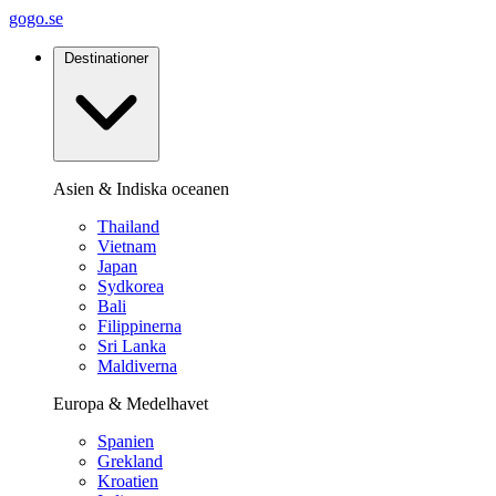
gogo.se
Destinationer
Asien & Indiska oceanen
Thailand
Vietnam
Japan
Sydkorea
Bali
Filippinerna
Sri Lanka
Maldiverna
Europa & Medelhavet
Spanien
Grekland
Kroatien