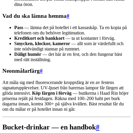
dina öron.
Vad du ska lämna hemma
#
Pass
— lämna det på hotellet i ett kassaskåp. Ta en kopia på
telefonen om du behöver legitimation.
Kreditkort och bankkort
— ta ut kontanter i förväg.
Smycken, klockor, kameror
— allt som är värdefullt och
inte nödvändigt stannar på rummet.
Dåligt humör
— det här är en fest, och den fungerar bäst
med rätt inställning.
Neonmålarfärg
#
Att måla sig med fluorescerande kroppsfärg är en av festens
signaturupplevelser. UV-ljuset från barernas lampor får färgen att
glöda intensivt.
Köp färgen i förväg
— butikerna i Haad Rin höjer
priserna rejält på festdagen. Räkna med 100–200 baht per burk
dagarna innan, kontra 300+ på själva kvällen. Bäst resultat får du
om du målar er på hotellet innan ni går.
Bucket-drinkar — en handbok
#