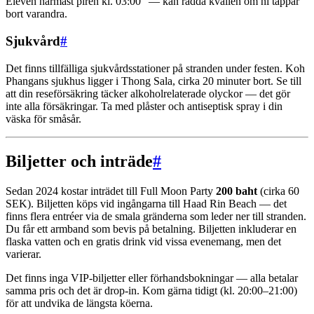
Eleven närmast piren kl. 03:00” — kan rädda kvällen om ni tappar
bort varandra.
Sjukvård
#
Det finns tillfälliga sjukvårdsstationer på stranden under festen. Koh
Phangans sjukhus ligger i Thong Sala, cirka 20 minuter bort. Se till
att din reseförsäkring täcker alkoholrelaterade olyckor — det gör
inte alla försäkringar. Ta med plåster och antiseptisk spray i din
väska för småsår.
Biljetter och inträde
#
Sedan 2024 kostar inträdet till Full Moon Party
200 baht
(cirka 60
SEK). Biljetten köps vid ingångarna till Haad Rin Beach — det
finns flera entréer via de smala gränderna som leder ner till stranden.
Du får ett armband som bevis på betalning. Biljetten inkluderar en
flaska vatten och en gratis drink vid vissa evenemang, men det
varierar.
Det finns inga VIP-biljetter eller förhandsbokningar — alla betalar
samma pris och det är drop-in. Kom gärna tidigt (kl. 20:00–21:00)
för att undvika de längsta köerna.