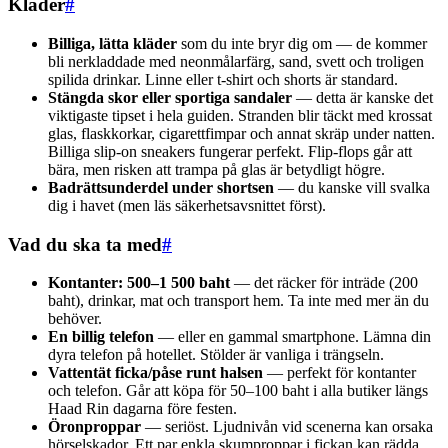
Kläder
#
Billiga, lätta kläder
som du inte bryr dig om — de kommer
bli nerkladdade med neonmålarfärg, sand, svett och troligen
spilida drinkar. Linne eller t-shirt och shorts är standard.
Stängda skor eller sportiga sandaler
— detta är kanske det
viktigaste tipset i hela guiden. Stranden blir täckt med krossat
glas, flaskkorkar, cigarettfimpar och annat skräp under natten.
Billiga slip-on sneakers fungerar perfekt. Flip-flops går att
bära, men risken att trampa på glas är betydligt högre.
Badrättsunderdel under shortsen
— du kanske vill svalka
dig i havet (men läs säkerhetsavsnittet först).
Vad du ska ta med
#
Kontanter: 500–1 500 baht
— det räcker för inträde (200
baht), drinkar, mat och transport hem. Ta inte med mer än du
behöver.
En billig telefon
— eller en gammal smartphone. Lämna din
dyra telefon på hotellet. Stölder är vanliga i trängseln.
Vattentät ficka/påse runt halsen
— perfekt för kontanter
och telefon. Går att köpa för 50–100 baht i alla butiker längs
Haad Rin dagarna före festen.
Öronproppar
— seriöst. Ljudnivån vid scenerna kan orsaka
hörselskador. Ett par enkla skumproppar i fickan kan rädda