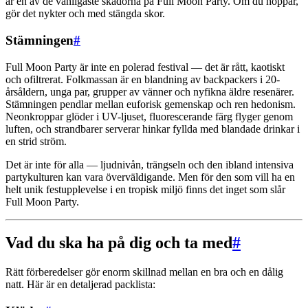
är en av de vanligaste skadorna på Full Moon Party. Om du hoppar,
gör det nykter och med stängda skor.
Stämningen
#
Full Moon Party är inte en polerad festival — det är rått, kaotiskt
och ofiltrerat. Folkmassan är en blandning av backpackers i 20-
årsåldern, unga par, grupper av vänner och nyfikna äldre resenärer.
Stämningen pendlar mellan euforisk gemenskap och ren hedonism.
Neonkroppar glöder i UV-ljuset, fluorescerande färg flyger genom
luften, och strandbarer serverar hinkar fyllda med blandade drinkar i
en strid ström.
Det är inte för alla — ljudnivån, trängseln och den ibland intensiva
partykulturen kan vara överväldigande. Men för den som vill ha en
helt unik festupplevelse i en tropisk miljö finns det inget som slår
Full Moon Party.
Vad du ska ha på dig och ta med
#
Rätt förberedelser gör enorm skillnad mellan en bra och en dålig
natt. Här är en detaljerad packlista: