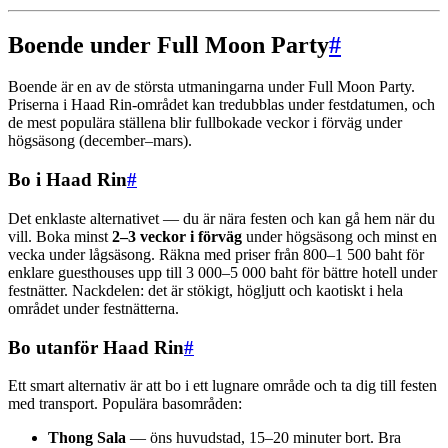
Boende under Full Moon Party
#
Boende är en av de största utmaningarna under Full Moon Party.
Priserna i Haad Rin-området kan tredubblas under festdatumen, och
de mest populära ställena blir fullbokade veckor i förväg under
högsäsong (december–mars).
Bo i Haad Rin
#
Det enklaste alternativet — du är nära festen och kan gå hem när du
vill. Boka minst
2–3 veckor i förväg
under högsäsong och minst en
vecka under lågsäsong. Räkna med priser från 800–1 500 baht för
enklare guesthouses upp till 3 000–5 000 baht för bättre hotell under
festnätter. Nackdelen: det är stökigt, högljutt och kaotiskt i hela
området under festnätterna.
Bo utanför Haad Rin
#
Ett smart alternativ är att bo i ett lugnare område och ta dig till festen
med transport. Populära basområden:
Thong Sala
— öns huvudstad, 15–20 minuter bort. Bra