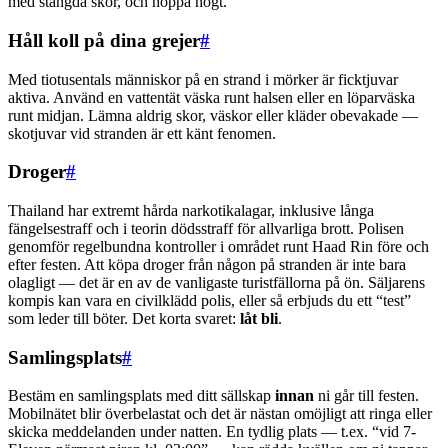
med stängda skor, och hoppa högt.
Håll koll på dina grejer
#
Med tiotusentals människor på en strand i mörker är ficktjuvar
aktiva. Använd en vattentät väska runt halsen eller en löparväska
runt midjan. Lämna aldrig skor, väskor eller kläder obevakade —
skotjuvar vid stranden är ett känt fenomen.
Droger
#
Thailand har extremt hårda narkotikalagar, inklusive långa
fängelsestraff och i teorin dödsstraff för allvarliga brott. Polisen
genomför regelbundna kontroller i området runt Haad Rin före och
efter festen. Att köpa droger från någon på stranden är inte bara
olagligt — det är en av de vanligaste turistfällorna på ön. Säljarens
kompis kan vara en civilklädd polis, eller så erbjuds du ett “test”
som leder till böter. Det korta svaret:
låt bli
.
Samlingsplats
#
Bestäm en samlingsplats med ditt sällskap
innan
ni går till festen.
Mobilnätet blir överbelastat och det är nästan omöjligt att ringa eller
skicka meddelanden under natten. En tydlig plats — t.ex. “vid 7-