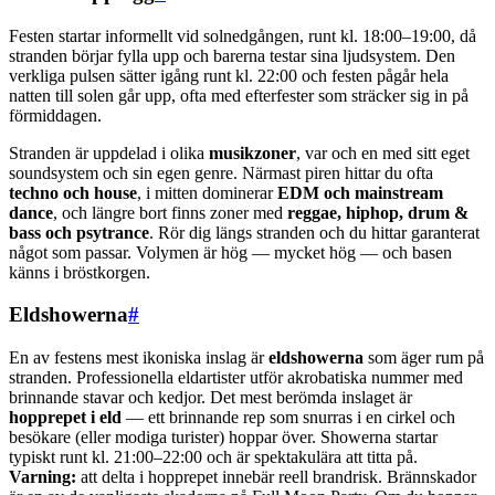
Festen startar informellt vid solnedgången, runt kl. 18:00–19:00, då
stranden börjar fylla upp och barerna testar sina ljudsystem. Den
verkliga pulsen sätter igång runt kl. 22:00 och festen pågår hela
natten till solen går upp, ofta med efterfester som sträcker sig in på
förmiddagen.
Stranden är uppdelad i olika
musikzoner
, var och en med sitt eget
soundsystem och sin egen genre. Närmast piren hittar du ofta
techno och house
, i mitten dominerar
EDM och mainstream
dance
, och längre bort finns zoner med
reggae, hiphop, drum &
bass och psytrance
. Rör dig längs stranden och du hittar garanterat
något som passar. Volymen är hög — mycket hög — och basen
känns i bröstkorgen.
Eldshowerna
#
En av festens mest ikoniska inslag är
eldshowerna
som äger rum på
stranden. Professionella eldartister utför akrobatiska nummer med
brinnande stavar och kedjor. Det mest berömda inslaget är
hopprepet i eld
— ett brinnande rep som snurras i en cirkel och
besökare (eller modiga turister) hoppar över. Showerna startar
typiskt runt kl. 21:00–22:00 och är spektakulära att titta på.
Varning:
att delta i hopprepet innebär reell brandrisk. Brännskador