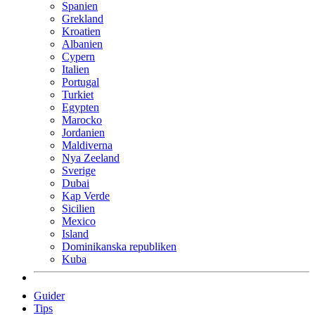
Spanien
Grekland
Kroatien
Albanien
Cypern
Italien
Portugal
Turkiet
Egypten
Marocko
Jordanien
Maldiverna
Nya Zeeland
Sverige
Dubai
Kap Verde
Sicilien
Mexico
Island
Dominikanska republiken
Kuba
Guider
Tips