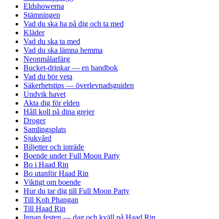
Eldshowerna
Stämningen
Vad du ska ha på dig och ta med
Kläder
Vad du ska ta med
Vad du ska lämna hemma
Neonmålarfärg
Bucket-drinkar — en handbok
Vad du bör veta
Säkerhetstips — överlevnadsguiden
Undvik havet
Akta dig för elden
Håll koll på dina grejer
Droger
Samlingsplats
Sjukvård
Biljetter och inträde
Boende under Full Moon Party
Bo i Haad Rin
Bo utanför Haad Rin
Viktigt om boende
Hur du tar dig till Full Moon Party
Till Koh Phangan
Till Haad Rin
Innan festen — dag och kväll på Haad Rin