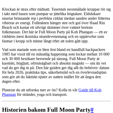
Klockan är strax efter midnatt. Tusentals neonmålade kroppar rör sig
i takt med basen som pumpar ur jättelika högtalare. Eldslukare
snurrar brinnande rep i perfekta cirklar medan sanden under fötterna
vibrerar av energi. Fullmånen hänger stor och gul över Haad Rin
Beach och kastar ett silvrigt skimmer över vattnet bortom
folkmassan. Det här är Full Moon Party på Koh Phangan — ett av
världens mest ikoniska strandevenemang och en upplevelse som
fastnar i kropp och minne långt efter att solen gått upp.
Vad som startade som en liten fest bland en handfull backpackers
1985 har vuxit till en månatlig happening som lockar mellan 10 000
och 30 000 besökare beroende på säsong. Full Moon Party är
kaotiskt, högljutt, oförutsägbart och absolut magiskt — om du vet
vad du ger dig in på. Den här guiden ger dig allt du behöver: datum
för hela 2026, praktiska tips, säkerhetsråd och en överlevnadsplan
som gör att du faktiskt njuter av natten istället för att ångra den
dagen efter.
Planerar du att utforska mer av ön? Kolla in vår
Guide till Koh
Phangan
för stränder, yoga och transport.
Historien bakom Full Moon Party
#