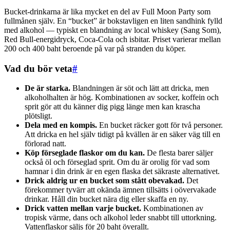
Bucket-drinkarna är lika mycket en del av Full Moon Party som
fullmånen själv. En “bucket” är bokstavligen en liten sandhink fylld
med alkohol — typiskt en blandning av local whiskey (Sang Som),
Red Bull-energidryck, Coca-Cola och isbitar. Priset varierar mellan
200 och 400 baht beroende på var på stranden du köper.
Vad du bör veta
#
De är starka.
Blandningen är söt och lätt att dricka, men
alkoholhalten är hög. Kombinationen av socker, koffein och
sprit gör att du känner dig pigg länge men kan krascha
plötsligt.
Dela med en kompis.
En bucket räcker gott för två personer.
Att dricka en hel själv tidigt på kvällen är en säker väg till en
förlorad natt.
Köp förseglade flaskor om du kan.
De flesta barer säljer
också öl och förseglad sprit. Om du är orolig för vad som
hamnar i din drink är en egen flaska det säkraste alternativet.
Drick aldrig ur en bucket som stått obevakad.
Det
förekommer tyvärr att okända ämnen tillsätts i oövervakade
drinkar. Håll din bucket nära dig eller skaffa en ny.
Drick vatten mellan varje bucket.
Kombinationen av
tropisk värme, dans och alkohol leder snabbt till uttorkning.
Vattenflaskor säljs för 20 baht överallt.