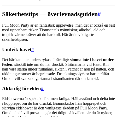
Säkerhetstips — överlevnadsguiden
#
Full Moon Party är en fantastisk upplevelse, men det är också en fest
med uppenbara risker. Tiotusentals människor, alkohol, eld och
tropisk värme kräver att du har koll. Här är de viktigaste
säkerhetstipsen:
Undvik havet
#
Det här kan inte understrykas tillräckligt:
simma inte i havet under
festen
, särskilt inte om du har druckit. Strömmarna vid Haad Rin
kan vara starka under fullmåne, sikten i vattnet är noll på natten, och
räddningsresurser är begränsade. Drunkningsolyckor har inträffat.
Om du vill svalka dig, stanna i strandkanten där du kan stå.
Akta dig för elden
#
Eldshowerna är spektakulära men farliga. Håll avstånd och delta inte
i hopprepet om du har druckit. Brännskador från hopprepet och
slarviga eldshower är den vanligaste skadan på Full Moon Party.
Om du ändå vill prova — gör det tidigt på kvällen när du är nykter,