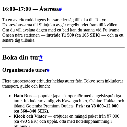
16:00–17:00 — Återresa
#
Ta en av eftermiddagens bussar eller tåg tillbaka till Tokyo.
Expressbussarna till Shinjuku avgår regelbundet fram till kvällen.
Om du vill avsluta dagen med ett bad kan du stanna vid Fujiyama
Onsen nära stationen —
inträde ¥1 500 (ca 105 SEK)
— och ta ett
senare tåg tillbaka.
Boka din tur
#
Organiserade turer
#
Flera turoperatörer erbjuder heldagsturer från Tokyo som inkluderar
transport, guide och lunch:
Hato Bus
— populär japansk operatör med engelskspråkiga
turer. Inkluderar vanligtvis Kawaguchiko, Oshino Hakkai och
ibland Gotemba Premium Outlets.
Pris: ca ¥8 000–12 000
(ca 560–840 SEK).
Klook och Viator
— erbjuder en mängd paket från ¥7 000
(ca 490 SEK) och uppåt, ofta med hotellupphämtning i
Shinjuku.