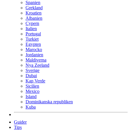
Spanien
Grekland
Kroatien
Albanien
Cypern
Italien
Portugal
Turkiet
Egypten
Marocko
Jordanien
Maldiverna
Nya Zeeland
Sverige
Dubai
Kap Verde
Sicilien
Mexico
Island
Dominikanska republiken
Kuba
Guider
Tips