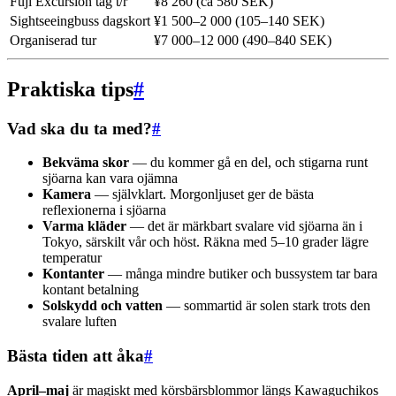
Fuji Excursion tåg t/r
¥8 260 (ca 580 SEK)
Sightseeingbuss dagskort
¥1 500–2 000 (105–140 SEK)
Organiserad tur
¥7 000–12 000 (490–840 SEK)
Praktiska tips
#
Vad ska du ta med?
#
Bekväma skor
— du kommer gå en del, och stigarna runt
sjöarna kan vara ojämna
Kamera
— självklart. Morgonljuset ger de bästa
reflexionerna i sjöarna
Varma kläder
— det är märkbart svalare vid sjöarna än i
Tokyo, särskilt vår och höst. Räkna med 5–10 grader lägre
temperatur
Kontanter
— många mindre butiker och bussystem tar bara
kontant betalning
Solskydd och vatten
— sommartid är solen stark trots den
svalare luften
Bästa tiden att åka
#
April–maj
är magiskt med körsbärsblommor längs Kawaguchikos