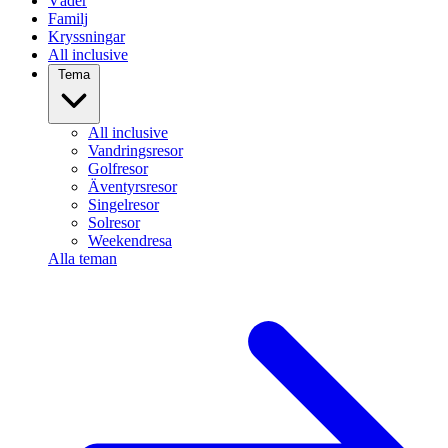
Väder
Familj
Kryssningar
All inclusive
Tema
All inclusive
Vandringsresor
Golfresor
Äventyrsresor
Singelresor
Solresor
Weekendresa
Alla teman