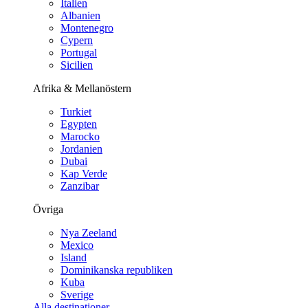
Italien
Albanien
Montenegro
Cypern
Portugal
Sicilien
Afrika & Mellanöstern
Turkiet
Egypten
Marocko
Jordanien
Dubai
Kap Verde
Zanzibar
Övriga
Nya Zeeland
Mexico
Island
Dominikanska republiken
Kuba
Sverige
Alla destinationer