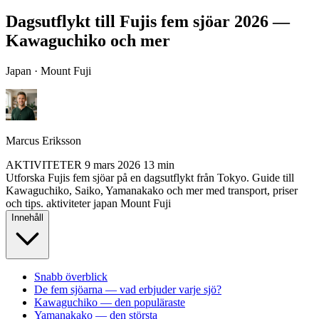
Dagsutflykt till Fujis fem sjöar 2026 —
Kawaguchiko och mer
Japan · Mount Fuji
Marcus Eriksson
AKTIVITETER
9 mars 2026
13 min
Utforska Fujis fem sjöar på en dagsutflykt från Tokyo. Guide till
Kawaguchiko, Saiko, Yamanakako och mer med transport, priser
och tips.
aktiviteter
japan
Mount Fuji
Innehåll
Snabb överblick
De fem sjöarna — vad erbjuder varje sjö?
Kawaguchiko — den populäraste
Yamanakako — den största