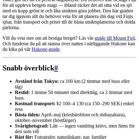
för att uppleva bergets magi — ibland räcker det att sitta vid en sjö
med en kopp grönt te och låta utsikten göra jobbet. Den här guiden
tar dig igenom allt du behöver veta för att planera din dag vid Fujis
sjöar, från transport och priser till de bästa utsiktsplatserna och dolda
pärlorna.
Vill du veta mer om att bestiga berget? Läs vår
guide till Mount Fuji
.
Och funderar du på att stanna över natten i närliggande Hakone kan
du kika på vår
Hakone-guide
.
Snabb överblick
#
Avstånd från Tokyo:
ca 100 km (2 timmar med buss eller
tåg)
Restid:
1 timme 50 minuter med direkttåg, ca 2 timmar med
buss
Kostnad transport:
¥2 100–4 130 (ca 150–290 SEK) enkel
resa
Bästa tiden:
April–maj (körsbärsblom och shibazakura),
oktober–november (höstfärger)
Svårighetsgrad:
Lätt — ingen vandring krävs, men finns för
den som vill
Bäst för:
Fotografer, naturälskare, par, familjer