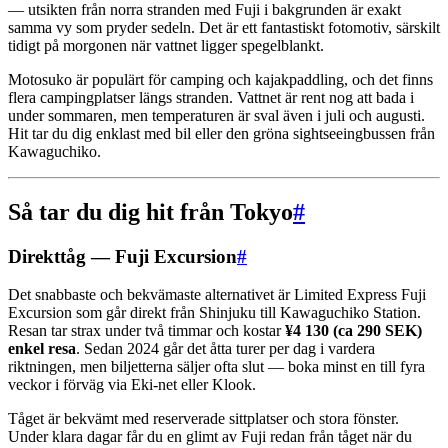
— utsikten från norra stranden med Fuji i bakgrunden är exakt
samma vy som pryder sedeln. Det är ett fantastiskt fotomotiv, särskilt
tidigt på morgonen när vattnet ligger spegelblankt.
Motosuko är populärt för camping och kajakpaddling, och det finns
flera campingplatser längs stranden. Vattnet är rent nog att bada i
under sommaren, men temperaturen är sval även i juli och augusti.
Hit tar du dig enklast med bil eller den gröna sightseeingbussen från
Kawaguchiko.
Så tar du dig hit från Tokyo
#
Direkttåg — Fuji Excursion
#
Det snabbaste och bekvämaste alternativet är Limited Express Fuji
Excursion som går direkt från Shinjuku till Kawaguchiko Station.
Resan tar strax under två timmar och kostar
¥4 130 (ca 290 SEK)
enkel resa
. Sedan 2024 går det åtta turer per dag i vardera
riktningen, men biljetterna säljer ofta slut — boka minst en till fyra
veckor i förväg via Eki-net eller Klook.
Tåget är bekvämt med reserverade sittplatser och stora fönster.
Under klara dagar får du en glimt av Fuji redan från tåget när du