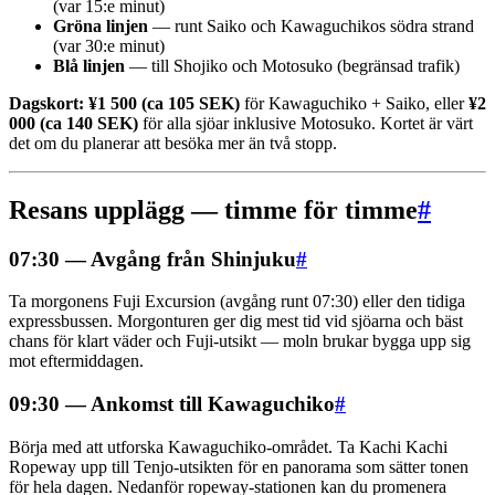
(var 15:e minut)
Gröna linjen
— runt Saiko och Kawaguchikos södra strand
(var 30:e minut)
Blå linjen
— till Shojiko och Motosuko (begränsad trafik)
Dagskort: ¥1 500 (ca 105 SEK)
för Kawaguchiko + Saiko, eller
¥2
000 (ca 140 SEK)
för alla sjöar inklusive Motosuko. Kortet är värt
det om du planerar att besöka mer än två stopp.
Resans upplägg — timme för timme
#
07:30 — Avgång från Shinjuku
#
Ta morgonens Fuji Excursion (avgång runt 07:30) eller den tidiga
expressbussen. Morgonturen ger dig mest tid vid sjöarna och bäst
chans för klart väder och Fuji-utsikt — moln brukar bygga upp sig
mot eftermiddagen.
09:30 — Ankomst till Kawaguchiko
#
Börja med att utforska Kawaguchiko-området. Ta Kachi Kachi
Ropeway upp till Tenjo-utsikten för en panorama som sätter tonen
för hela dagen. Nedanför ropeway-stationen kan du promenera