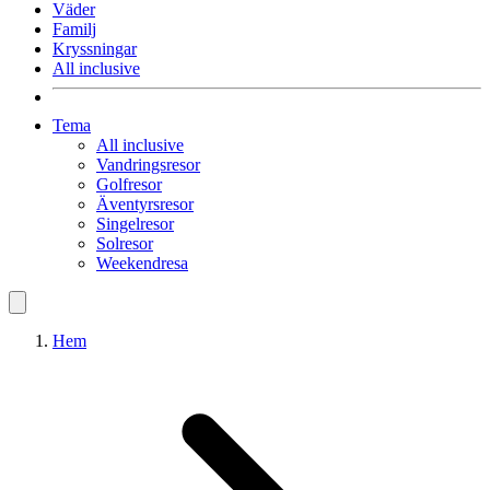
Väder
Familj
Kryssningar
All inclusive
Tema
All inclusive
Vandringsresor
Golfresor
Äventyrsresor
Singelresor
Solresor
Weekendresa
Hem