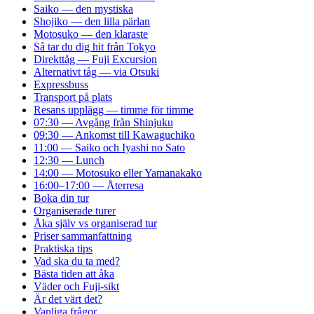
Saiko — den mystiska
Shojiko — den lilla pärlan
Motosuko — den klaraste
Så tar du dig hit från Tokyo
Direkttåg — Fuji Excursion
Alternativt tåg — via Otsuki
Expressbuss
Transport på plats
Resans upplägg — timme för timme
07:30 — Avgång från Shinjuku
09:30 — Ankomst till Kawaguchiko
11:00 — Saiko och Iyashi no Sato
12:30 — Lunch
14:00 — Motosuko eller Yamanakako
16:00–17:00 — Återresa
Boka din tur
Organiserade turer
Åka själv vs organiserad tur
Priser sammanfattning
Praktiska tips
Vad ska du ta med?
Bästa tiden att åka
Väder och Fuji-sikt
Är det värt det?
Vanliga frågor