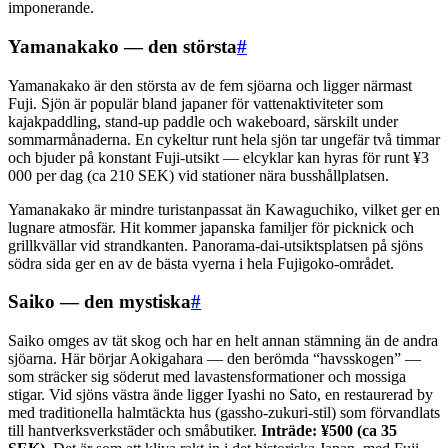
imponerande.
Yamanakako — den största
#
Yamanakako är den största av de fem sjöarna och ligger närmast
Fuji. Sjön är populär bland japaner för vattenaktiviteter som
kajakpaddling, stand-up paddle och wakeboard, särskilt under
sommarmånaderna. En cykeltur runt hela sjön tar ungefär två timmar
och bjuder på konstant Fuji-utsikt — elcyklar kan hyras för runt ¥3
000 per dag (ca 210 SEK) vid stationer nära busshållplatsen.
Yamanakako är mindre turistanpassat än Kawaguchiko, vilket ger en
lugnare atmosfär. Hit kommer japanska familjer för picknick och
grillkvällar vid strandkanten. Panorama-dai-utsiktsplatsen på sjöns
södra sida ger en av de bästa vyerna i hela Fujigoko-området.
Saiko — den mystiska
#
Saiko omges av tät skog och har en helt annan stämning än de andra
sjöarna. Här börjar Aokigahara — den berömda “havsskogen” —
som sträcker sig söderut med lavastensformationer och mossiga
stigar. Vid sjöns västra ände ligger Iyashi no Sato, en restaurerad by
med traditionella halmtäckta hus (gassho-zukuri-stil) som förvandlats
till hantverksverkstäder och småbutiker.
Inträde: ¥500 (ca 35