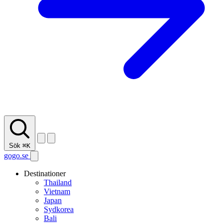
Sök
⌘K
gogo.se
Destinationer
Thailand
Vietnam
Japan
Sydkorea
Bali