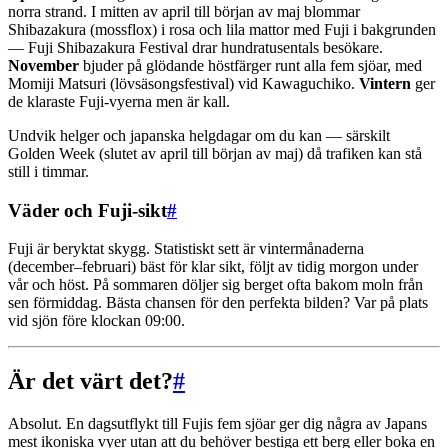
norra strand. I mitten av april till början av maj blommar
Shibazakura (mossflox) i rosa och lila mattor med Fuji i bakgrunden
— Fuji Shibazakura Festival drar hundratusentals besökare.
November
bjuder på glödande höstfärger runt alla fem sjöar, med
Momiji Matsuri (lövsäsongsfestival) vid Kawaguchiko.
Vintern
ger
de klaraste Fuji-vyerna men är kall.
Undvik helger och japanska helgdagar om du kan — särskilt
Golden Week (slutet av april till början av maj) då trafiken kan stå
still i timmar.
Väder och Fuji-sikt
#
Fuji är beryktat skygg. Statistiskt sett är vintermånaderna
(december–februari) bäst för klar sikt, följt av tidig morgon under
vår och höst. På sommaren döljer sig berget ofta bakom moln från
sen förmiddag. Bästa chansen för den perfekta bilden? Var på plats
vid sjön före klockan 09:00.
Är det värt det?
#
Absolut. En dagsutflykt till Fujis fem sjöar ger dig några av Japans
mest ikoniska vyer utan att du behöver bestiga ett berg eller boka en