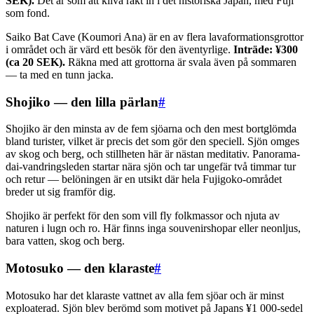
SEK).
Det är som att kliva rakt in i det historiska Japan, med Fuji
som fond.
Saiko Bat Cave (Koumori Ana) är en av flera lavaformationsgrottor
i området och är värd ett besök för den äventyrlige.
Inträde: ¥300
(ca 20 SEK).
Räkna med att grottorna är svala även på sommaren
— ta med en tunn jacka.
Shojiko — den lilla pärlan
#
Shojiko är den minsta av de fem sjöarna och den mest bortglömda
bland turister, vilket är precis det som gör den speciell. Sjön omges
av skog och berg, och stillheten här är nästan meditativ. Panorama-
dai-vandringsleden startar nära sjön och tar ungefär två timmar tur
och retur — belöningen är en utsikt där hela Fujigoko-området
breder ut sig framför dig.
Shojiko är perfekt för den som vill fly folkmassor och njuta av
naturen i lugn och ro. Här finns inga souvenirshopar eller neonljus,
bara vatten, skog och berg.
Motosuko — den klaraste
#
Motosuko har det klaraste vattnet av alla fem sjöar och är minst
exploaterad. Sjön blev berömd som motivet på Japans ¥1 000-sedel