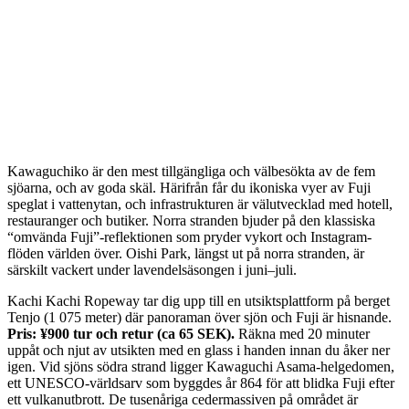
Kawaguchiko är den mest tillgängliga och välbesökta av de fem
sjöarna, och av goda skäl. Härifrån får du ikoniska vyer av Fuji
speglat i vattenytan, och infrastrukturen är välutvecklad med hotell,
restauranger och butiker. Norra stranden bjuder på den klassiska
“omvända Fuji”-reflektionen som pryder vykort och Instagram-
flöden världen över. Oishi Park, längst ut på norra stranden, är
särskilt vackert under lavendelsäsongen i juni–juli.
Kachi Kachi Ropeway tar dig upp till en utsiktsplattform på berget
Tenjo (1 075 meter) där panoraman över sjön och Fuji är hisnande.
Pris: ¥900 tur och retur (ca 65 SEK).
Räkna med 20 minuter
uppåt och njut av utsikten med en glass i handen innan du åker ner
igen. Vid sjöns södra strand ligger Kawaguchi Asama-helgedomen,
ett UNESCO-världsarv som byggdes år 864 för att blidka Fuji efter
ett vulkanutbrott. De tusenåriga cedermassiven på området är