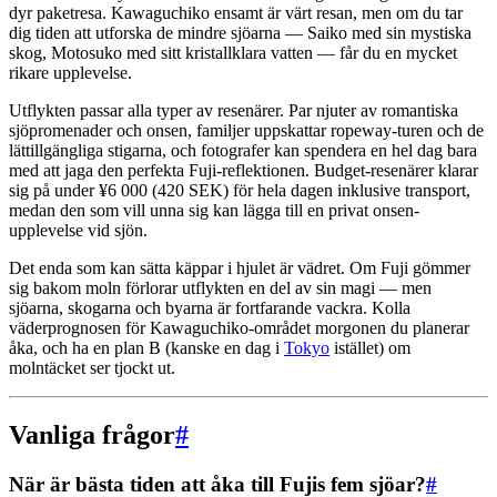
dyr paketresa. Kawaguchiko ensamt är värt resan, men om du tar
dig tiden att utforska de mindre sjöarna — Saiko med sin mystiska
skog, Motosuko med sitt kristallklara vatten — får du en mycket
rikare upplevelse.
Utflykten passar alla typer av resenärer. Par njuter av romantiska
sjöpromenader och onsen, familjer uppskattar ropeway-turen och de
lättillgängliga stigarna, och fotografer kan spendera en hel dag bara
med att jaga den perfekta Fuji-reflektionen. Budget-resenärer klarar
sig på under ¥6 000 (420 SEK) för hela dagen inklusive transport,
medan den som vill unna sig kan lägga till en privat onsen-
upplevelse vid sjön.
Det enda som kan sätta käppar i hjulet är vädret. Om Fuji gömmer
sig bakom moln förlorar utflykten en del av sin magi — men
sjöarna, skogarna och byarna är fortfarande vackra. Kolla
väderprognosen för Kawaguchiko-området morgonen du planerar
åka, och ha en plan B (kanske en dag i
Tokyo
istället) om
molntäcket ser tjockt ut.
Vanliga frågor
#
När är bästa tiden att åka till Fujis fem sjöar?
#