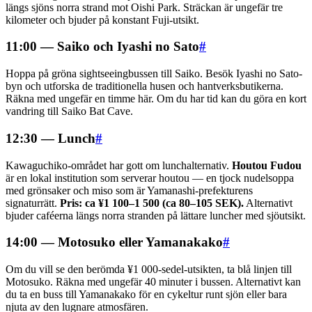
längs sjöns norra strand mot Oishi Park. Sträckan är ungefär tre
kilometer och bjuder på konstant Fuji-utsikt.
11:00 — Saiko och Iyashi no Sato
#
Hoppa på gröna sightseeingbussen till Saiko. Besök Iyashi no Sato-
byn och utforska de traditionella husen och hantverksbutikerna.
Räkna med ungefär en timme här. Om du har tid kan du göra en kort
vandring till Saiko Bat Cave.
12:30 — Lunch
#
Kawaguchiko-området har gott om lunchalternativ.
Houtou Fudou
är en lokal institution som serverar houtou — en tjock nudelsoppa
med grönsaker och miso som är Yamanashi-prefekturens
signaturrätt.
Pris: ca ¥1 100–1 500 (ca 80–105 SEK).
Alternativt
bjuder caféerna längs norra stranden på lättare luncher med sjöutsikt.
14:00 — Motosuko eller Yamanakako
#
Om du vill se den berömda ¥1 000-sedel-utsikten, ta blå linjen till
Motosuko. Räkna med ungefär 40 minuter i bussen. Alternativt kan
du ta en buss till Yamanakako för en cykeltur runt sjön eller bara
njuta av den lugnare atmosfären.