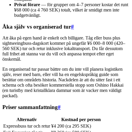
Privat förare
— för grupper om 4–7 personer kostar det runt
¥68 000 (ca 4 760 SEK) totalt, vilket är smidigt men inte
budgetvänligt.
Åka själv vs organiserad tur
#
Att åka på egen hand är enkelt och billigare. Tåg eller buss plus
sightseeingbuss-dagskort kommer på ungefär ¥6 000–8 000 (420–
560 SEK) tur och retur inklusive lokaltransport. Du får dessutom
full frihet att stanna var du vill och anpassa tempot efter eget
önskemål.
En organiserad tur passar bättre om du inte vill planera logistiken
själv, reser med barn, eller vill ha en engelskspråkig guide som
berättar om områdets historia. Nackdelen är att du sitter fast i ett
schema och ofta besöker kommersiella stopp som Oshino Hakkai
(en turistby med kristallklara dammar som är vacker men väldigt
packad).
Priser sammanfattning
#
Alternativ
Kostnad per person
Expressbuss tur och retur
¥4 200 (ca 295 SEK)