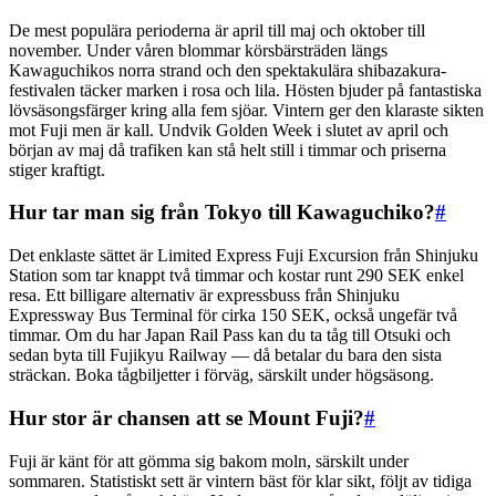
De mest populära perioderna är april till maj och oktober till
november. Under våren blommar körsbärsträden längs
Kawaguchikos norra strand och den spektakulära shibazakura-
festivalen täcker marken i rosa och lila. Hösten bjuder på fantastiska
lövsäsongsfärger kring alla fem sjöar. Vintern ger den klaraste sikten
mot Fuji men är kall. Undvik Golden Week i slutet av april och
början av maj då trafiken kan stå helt still i timmar och priserna
stiger kraftigt.
Hur tar man sig från Tokyo till Kawaguchiko?
#
Det enklaste sättet är Limited Express Fuji Excursion från Shinjuku
Station som tar knappt två timmar och kostar runt 290 SEK enkel
resa. Ett billigare alternativ är expressbuss från Shinjuku
Expressway Bus Terminal för cirka 150 SEK, också ungefär två
timmar. Om du har Japan Rail Pass kan du ta tåg till Otsuki och
sedan byta till Fujikyu Railway — då betalar du bara den sista
sträckan. Boka tågbiljetter i förväg, särskilt under högsäsong.
Hur stor är chansen att se Mount Fuji?
#
Fuji är känt för att gömma sig bakom moln, särskilt under
sommaren. Statistiskt sett är vintern bäst för klar sikt, följt av tidiga