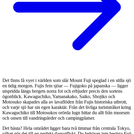
Det finns få vyer i världen som slår Mount Fuji speglad i en stilla sjö
en tidig morgon. Fujis fem sjöar — Fujigoko på japanska — ligger
utspridda längs bergets norra fot och erbjuder precis den sortens
ögonblick. Kawaguchiko, Yamanakako, Saiko, Shojiko och
Motosuko skapades alla av lavaflöden från Fujis historiska utbrott,
och varje sjö har sin egen karaktär. Från det livliga turiststråket kring
Kawaguchiko till Motosukos orörda lugn hittar du allt från museum
och onsen till vandringsleder och campingplatser.
Det bästa? Hela området ligger bara två timmar från centrala Tokyo,
vilket gör det till en perfekt dagsutflykt. Du behöver inte bestiga Fuji