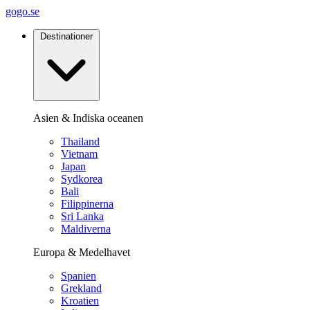
gogo.se
Destinationer
Asien & Indiska oceanen
Thailand
Vietnam
Japan
Sydkorea
Bali
Filippinerna
Sri Lanka
Maldiverna
Europa & Medelhavet
Spanien
Grekland
Kroatien