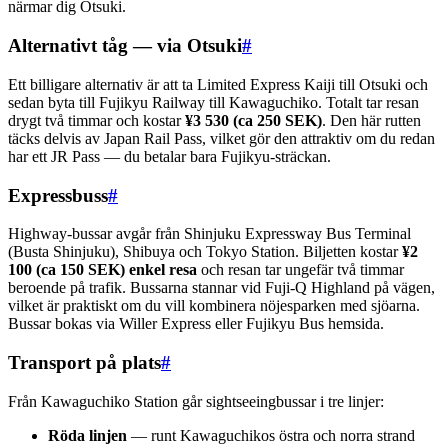
närmar dig Otsuki.
Alternativt tåg — via Otsuki
#
Ett billigare alternativ är att ta Limited Express Kaiji till Otsuki och
sedan byta till Fujikyu Railway till Kawaguchiko. Totalt tar resan
drygt två timmar och kostar
¥3 530 (ca 250 SEK)
. Den här rutten
täcks delvis av Japan Rail Pass, vilket gör den attraktiv om du redan
har ett JR Pass — du betalar bara Fujikyu-sträckan.
Expressbuss
#
Highway-bussar avgår från Shinjuku Expressway Bus Terminal
(Busta Shinjuku), Shibuya och Tokyo Station. Biljetten kostar
¥2
100 (ca 150 SEK) enkel resa
och resan tar ungefär två timmar
beroende på trafik. Bussarna stannar vid Fuji-Q Highland på vägen,
vilket är praktiskt om du vill kombinera nöjesparken med sjöarna.
Bussar bokas via Willer Express eller Fujikyu Bus hemsida.
Transport på plats
#
Från Kawaguchiko Station går sightseeingbussar i tre linjer:
Röda linjen
— runt Kawaguchikos östra och norra strand