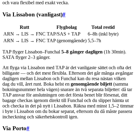
och vara flexibel med exakt vecka.
Via Lissabon (vanligast)
#
Rutt
Flygbolag
Total restid
ARN → LIS → FNC
TAP/SAS + TAP
6–8h (inkl byte)
ARN → LIS → FNC
TAP (genomgående)
5,5–7h
TAP flyger Lissabon–Funchal
5–8 gånger dagligen
(1h 30min).
SATA flyger 2–3 gånger.
Att flyga via Lissabon med TAP är det vanligaste sättet och ofta det
billigaste — och det mest flexibla. Eftersom det går många avgångar
dagligen mellan Lissabon och Funchal kan du resa nästan vilken
dag du vill, året runt. Boka helst en
genomgående biljett
(samma
bokningsnummer hela vägen) snarare än två separata biljetter: då tar
TAP ansvar för anslutningen om det första benet blir försenat, ditt
bagage checkas igenom direkt till Funchal och du slipper hämta ut
och checka in det på nytt i Lissabon. Räkna med minst 1,5–2 timmar
i byte i Lissabon om du bokar separat, eftersom du då måste passera
incheckning och säkerhetskontroll igen.
Via Porto
#