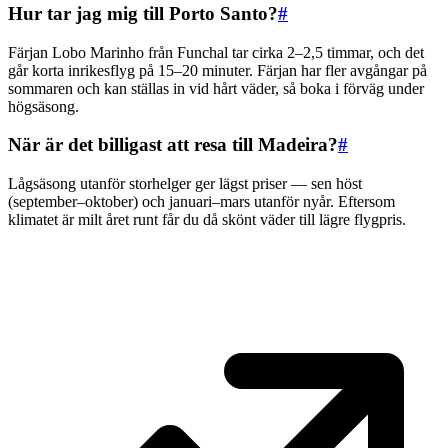
Hur tar jag mig till Porto Santo?
#
Färjan Lobo Marinho från Funchal tar cirka 2–2,5 timmar, och det
går korta inrikesflyg på 15–20 minuter. Färjan har fler avgångar på
sommaren och kan ställas in vid hårt väder, så boka i förväg under
högsäsong.
När är det billigast att resa till Madeira?
#
Lågsäsong utanför storhelger ger lägst priser — sen höst
(september–oktober) och januari–mars utanför nyår. Eftersom
klimatet är milt året runt får du då skönt väder till lägre flygpris.