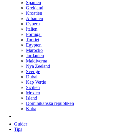
Spanien
Grekland
Kroatien
Albanien
Cypern
Italien
Portugal
Turkiet
Egypten
Marocko
Jordanien
Maldiverna
Nya Zeeland
Sverige
Dubai
Kap Verde
Sicilien
Mexico
Island
Dominikanska republiken
Kuba
Guider
Tips