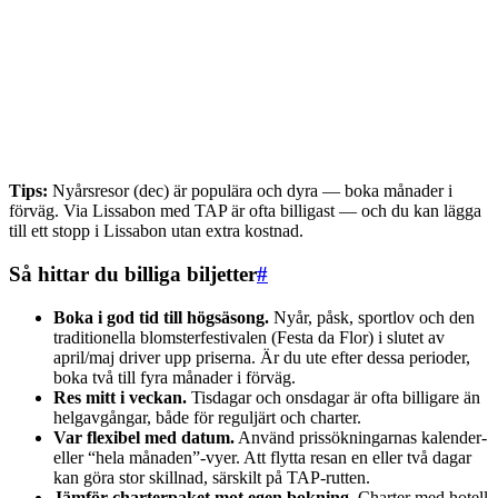
Tips:
Nyårsresor (dec) är populära och dyra — boka månader i
förväg. Via Lissabon med TAP är ofta billigast — och du kan lägga
till ett stopp i Lissabon utan extra kostnad.
Så hittar du billiga biljetter
#
Boka i god tid till högsäsong.
Nyår, påsk, sportlov och den
traditionella blomsterfestivalen (Festa da Flor) i slutet av
april/maj driver upp priserna. Är du ute efter dessa perioder,
boka två till fyra månader i förväg.
Res mitt i veckan.
Tisdagar och onsdagar är ofta billigare än
helgavgångar, både för reguljärt och charter.
Var flexibel med datum.
Använd prissökningarnas kalender-
eller “hela månaden”-vyer. Att flytta resan en eller två dagar
kan göra stor skillnad, särskilt på TAP-rutten.
Jämför charterpaket mot egen bokning.
Charter med hotell