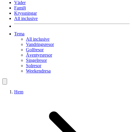
Väder
Familj
Kryssningar
All inclusive
Tema
All inclusive
Vandringsresor
Golfresor
Äventyrsresor
Singelresor
Solresor
Weekendresa
Hem