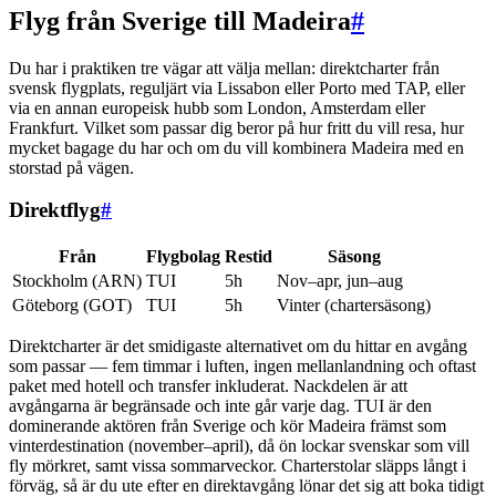
Flyg från Sverige till Madeira
#
Du har i praktiken tre vägar att välja mellan: direktcharter från
svensk flygplats, reguljärt via Lissabon eller Porto med TAP, eller
via en annan europeisk hubb som London, Amsterdam eller
Frankfurt. Vilket som passar dig beror på hur fritt du vill resa, hur
mycket bagage du har och om du vill kombinera Madeira med en
storstad på vägen.
Direktflyg
#
Från
Flygbolag
Restid
Säsong
Stockholm (ARN)
TUI
5h
Nov–apr, jun–aug
Göteborg (GOT)
TUI
5h
Vinter (chartersäsong)
Direktcharter är det smidigaste alternativet om du hittar en avgång
som passar — fem timmar i luften, ingen mellanlandning och oftast
paket med hotell och transfer inkluderat. Nackdelen är att
avgångarna är begränsade och inte går varje dag. TUI är den
dominerande aktören från Sverige och kör Madeira främst som
vinterdestination (november–april), då ön lockar svenskar som vill
fly mörkret, samt vissa sommarveckor. Charterstolar släpps långt i
förväg, så är du ute efter en direktavgång lönar det sig att boka tidigt