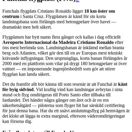
Funchals flygplats Cristiano Ronaldo ligger
18 km öster om
centrum
i Santa Cruz. Flygplatsen är känd för sin korta
landningsbana som förlängts med betongpelare över havet —
dramatiskt men helt säkert.
Flygplatsen har bytt namn flera gånger och kallas i dag officiellt
Aeroporto Internacional da Madeira Cristiano Ronaldo
efter
öns mest berömda son. Landningsbanan är inklämd mellan branta
berg och Atlanten, vilket gör den till en av Europas mest tekniskt
krävande inflygningar. Den ursprungliga, korta banan förlängdes år
2000 med en plattform som vilar på drygt 180 betongpelare ut över
vattnet — en imponerande ingenjörsbedrift som gör att större
flygplan kan landa säkert.
Det du framför allt bör känna till som resenär är att Funchal är
känt
för byig sidvind
. Vid kraftig vind kan landningar avbrytas i sista
stund och flyg omdirigeras till Porto Santo eller tillbaka till
fastlandet. Det händer några gånger om året och är en ren
säkerhetsåtgärd — piloterna som flyger hit har särskild certifiering
för just denna bana. Har du ett snävt anslutningsflyg på hemvägen är
det klokt att lägga in extra marginal, eftersom väderomdirigeringar
kan försena dig.