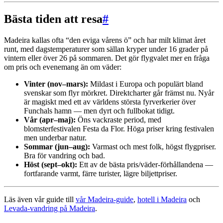
Bästa tiden att resa
#
Madeira kallas ofta “den eviga vårens ö” och har milt klimat året
runt, med dagstemperaturer som sällan kryper under 16 grader på
vintern eller över 26 på sommaren. Det gör flygvalet mer en fråga
om pris och evenemang än om väder:
Vinter (nov–mars):
Mildast i Europa och populärt bland
svenskar som flyr mörkret. Direktcharter går främst nu. Nyår
är magiskt med ett av världens största fyrverkerier över
Funchals hamn — men dyrt och fullbokat tidigt.
Vår (apr–maj):
Öns vackraste period, med
blomsterfestivalen Festa da Flor. Höga priser kring festivalen
men underbar natur.
Sommar (jun–aug):
Varmast och mest folk, högst flygpriser.
Bra för vandring och bad.
Höst (sept–okt):
Ett av de bästa pris/väder-förhållandena —
fortfarande varmt, färre turister, lägre biljettpriser.
Läs även vår guide till
vår Madeira-guide
,
hotell i Madeira
och
Levada-vandring på Madeira
.