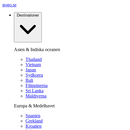
gogo.se
Destinationer
Asien & Indiska oceanen
Thailand
Vietnam
Japan
Sydkorea
Bali
Filippinerna
Sri Lanka
Maldiverna
Europa & Medelhavet
Spanien
Grekland
Kroatien