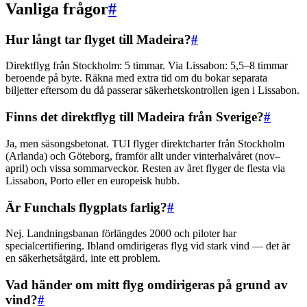
Vanliga frågor
#
Hur långt tar flyget till Madeira?
#
Direktflyg från Stockholm: 5 timmar. Via Lissabon: 5,5–8 timmar
beroende på byte. Räkna med extra tid om du bokar separata
biljetter eftersom du då passerar säkerhetskontrollen igen i Lissabon.
Finns det direktflyg till Madeira från Sverige?
#
Ja, men säsongsbetonat. TUI flyger direktcharter från Stockholm
(Arlanda) och Göteborg, framför allt under vinterhalvåret (nov–
april) och vissa sommarveckor. Resten av året flyger de flesta via
Lissabon, Porto eller en europeisk hubb.
Är Funchals flygplats farlig?
#
Nej. Landningsbanan förlängdes 2000 och piloter har
specialcertifiering. Ibland omdirigeras flyg vid stark vind — det är
en säkerhetsåtgärd, inte ett problem.
Vad händer om mitt flyg omdirigeras på grund av
vind?
#