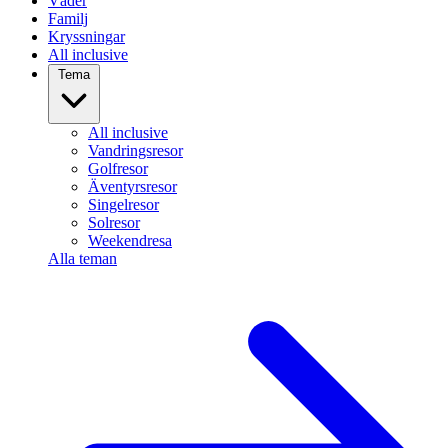
Väder
Familj
Kryssningar
All inclusive
Tema
All inclusive
Vandringsresor
Golfresor
Äventyrsresor
Singelresor
Solresor
Weekendresa
Alla teman