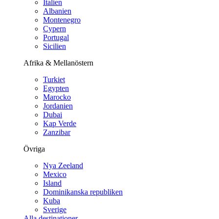
Italien
Albanien
Montenegro
Cypern
Portugal
Sicilien
Afrika & Mellanöstern
Turkiet
Egypten
Marocko
Jordanien
Dubai
Kap Verde
Zanzibar
Övriga
Nya Zeeland
Mexico
Island
Dominikanska republiken
Kuba
Sverige
Alla destinationer