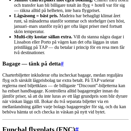
och transfer kan bli billigare totalt än flyg + hotell var för sig
— räkna alltid på helheten, inte bara flygpriset.
Lågsäsong = bäst pris.
Madeira har behagligt klimat året
runt, så månaderna utanför sommar och storhelger (sen höst,
januari–mars utanför nyår) ger ofta lägst priser med fortsatt
skön temperatur.
Multi-city kostar sällan extra.
Vill du stanna några dagar i
Lissabon eller Porto på vägen kan det ofta läggas in utan
pristillägg på TAP — du betalar i princip för en resa men får
två destinationer.
Bagage — tänk på detta
#
Charterbiljetter inkluderar ofta incheckat bagage, medan reguljära
flyg och särskilt lågprisbolag tar extra betalt. På TAP varierar
reglerna med biljettklass — de billigaste “Discount”-biljetterna kan
ha enbart handbagage. Kontrollera alltid bagageregler innan du
jämför priser, så att du inte luras av ett lågt grundpris som blir dyrare
när väskan läggs till. Bokar du två separata biljetter via en
mellanlandning gäller varje bolags bagageregler för sig, och du kan
behöva hämta ut och checka in väskan på nytt vid bytet.
Funchal flygplats (FNC)
#