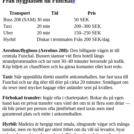
Från flygplatsen till Funchal
#
Transport
Tid
Pris
Buss 208 (SAM)
30 min
50 SEK
Taxi
20 min
200–300 SEK
Uber
20 min
150–250 SEK
Hyrbil
Diskar i terminalen
Från 200 SEK/dag
Aerobus/flygbuss (Aerobus 208):
Den billigaste vägen in till
centrala Funchal. Bussen stannar vid flera hotell längs
strandpromenaden och tar runt 30–40 minuter beroende på trafik.
Köp biljett av chauffören och ha gärna kontanter eller kort redo.
Taxi:
Står uppställda direkt utanför ankomsthallen, har fast taxa till
Funchal och tar dig dörr till dörr på cirka 20 minuter. Smidigast om
du reser med mycket bagage eller anländer sent på kvällen.
Förbokad transfer:
Ingår ofta i charterpaket. Bokar du på egen
hand kan en privat transfer vara värd det om ni är flera som delar —
då blir priset per person ofta jämförbart med taxin men med
garanterad plats och möte i ankomsthallen.
Hyrbil:
Madeira är bergigt med smala, slingrande vägar och många
tunnlar, men en hyrbil ger störst frihet om du vill nå levador, byar