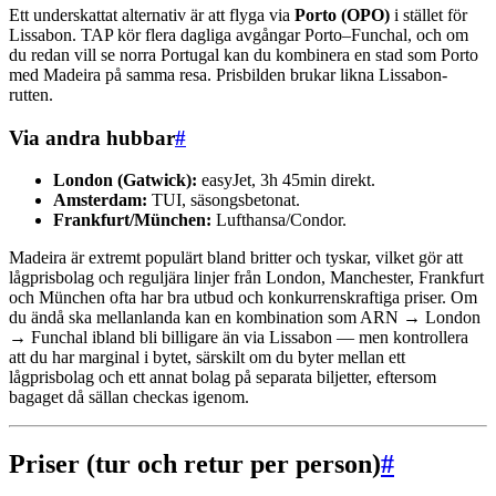
Ett underskattat alternativ är att flyga via
Porto (OPO)
i stället för
Lissabon. TAP kör flera dagliga avgångar Porto–Funchal, och om
du redan vill se norra Portugal kan du kombinera en stad som Porto
med Madeira på samma resa. Prisbilden brukar likna Lissabon-
rutten.
Via andra hubbar
#
London (Gatwick):
easyJet, 3h 45min direkt.
Amsterdam:
TUI, säsongsbetonat.
Frankfurt/München:
Lufthansa/Condor.
Madeira är extremt populärt bland britter och tyskar, vilket gör att
lågprisbolag och reguljära linjer från London, Manchester, Frankfurt
och München ofta har bra utbud och konkurrenskraftiga priser. Om
du ändå ska mellanlanda kan en kombination som ARN → London
→ Funchal ibland bli billigare än via Lissabon — men kontrollera
att du har marginal i bytet, särskilt om du byter mellan ett
lågprisbolag och ett annat bolag på separata biljetter, eftersom
bagaget då sällan checkas igenom.
Priser (tur och retur per person)
#