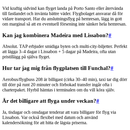
Vid kraftig sidvind kan flyget landa på Porto Santo eller återvända
till fastlandet och invänta bättre väder. Flygbolaget ansvarar då för
vidare transport. Har du anslutningsflyg på hemresan, lägg in gott
om marginal så att en eventuell försening inte sänker hela hemresan.
Kan jag kombinera Madeira med Lissabon?
#
Absolut. TAP erbjuder smidiga byten och multi-city-biljetter. Perfekt
att lägga 3–4 dagar i Lissabon + 5 dagar på Madeira, ofta utan
pristillägg på själva flyget.
Hur tar jag mig från flygplatsen till Funchal?
#
Aerobus/flygbuss 208 är billigast (cirka 30–40 min), taxi tar dig dörr
till dörr på runt 20 minuter och förbokad transfer ingår ofta i
charterpaket. Hyrbil hämtas i terminalen om du vill köra själv.
Är det billigare att flyga under veckan?
#
Ja, tisdagar och onsdagar tenderar att vara billigare för flyg via
Lissabon. Var också flexibel med datum och använd
kalendersökning för att hitta de lägsta priserna.