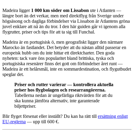
Madeira ligger
1 000 km söder om Lissabon
ute i Atlanten —
längre bort än det verkar, men med direktflyg från Sverige under
högsäsong och dagliga förbindelser via Lissabon är Atlantens gröna
juvel enklare att nå än du tror. I den här guiden går vi igenom alla
flygrutter, priser och tips för att ta sig till Funchal.
Madeira är en portugisisk ö, men geografiskt ligger den närmare
Marocko än fastlandet. Det betyder att du nästan alltid passerar en
europeisk hubb om du inte hittar ett direktcharter. Den goda
nyheten: tack vare öns popularitet bland brittiska, tyska och
portugisiska resenärer finns det gott om förbindelser året runt —
Madeira är ett helårsmål, inte en sommardestination, och flygutbudet
speglar det.
Priser och rutter varierar — kontrollera aktuella
priser hos flygbolagen och researrangörerna.
Tabellerna nedan är ungefärliga riktvärden för att du
ska kunna jämföra alternativ, inte garanterade
biljettpriser.
Blir flyget försenat eller inställt? Du kan ha rätt till
ersättning enligt
EU-reglerna
— upp till 600 €.