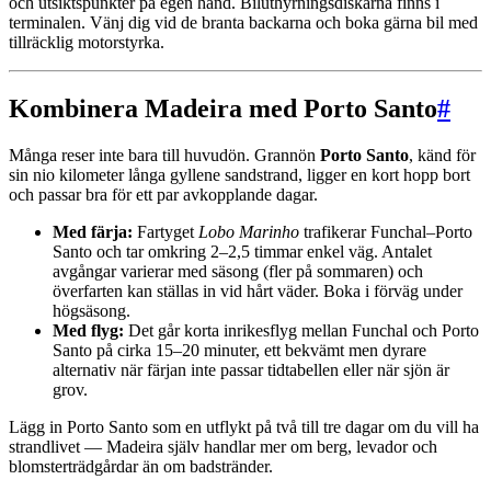
och utsiktspunkter på egen hand. Biluthyrningsdiskarna finns i
terminalen. Vänj dig vid de branta backarna och boka gärna bil med
tillräcklig motorstyrka.
Kombinera Madeira med Porto Santo
#
Många reser inte bara till huvudön. Grannön
Porto Santo
, känd för
sin nio kilometer långa gyllene sandstrand, ligger en kort hopp bort
och passar bra för ett par avkopplande dagar.
Med färja:
Fartyget
Lobo Marinho
trafikerar Funchal–Porto
Santo och tar omkring 2–2,5 timmar enkel väg. Antalet
avgångar varierar med säsong (fler på sommaren) och
överfarten kan ställas in vid hårt väder. Boka i förväg under
högsäsong.
Med flyg:
Det går korta inrikesflyg mellan Funchal och Porto
Santo på cirka 15–20 minuter, ett bekvämt men dyrare
alternativ när färjan inte passar tidtabellen eller när sjön är
grov.
Lägg in Porto Santo som en utflykt på två till tre dagar om du vill ha
strandlivet — Madeira själv handlar mer om berg, levador och
blomsterträdgårdar än om badstränder.