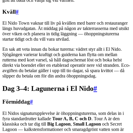
gott att bada och vänja sig vid värmen.
Kväll
#
El Nido Town vaknar till liv på kvällen med barer och restauranger
längs huvudgatan. Ät middag på någon av takterrasserna med utsikt
över viken och planera in tidig läggning — öhoppningsturerna
startar tidigt och du vill vara utvilad.
En sak att veta innan du bokar turerna: vädret styr allt i El Nido.
Sjögången varierar kraftigt och guiderna kan flytta om mellan
rutterna med kort varsel, så håll dagsschemat löst och boka helst
direkt via boendet eller en etablerad operatör nere vid stranden. Eco-
avgiften du betalar gäller i upp till tio dagar, så spara kvittot — då
slipper du betala om för din andra öhoppningsdag.
Dag 3–4: Lagunerna i El Nido
#
Förmiddag
#
El Nidos signaturupplevelse är öhoppningsturerna, som delas in i
fyra standardrutter kallade
Tour A, B, C och D
. Tour A är den
klassiska och tar dig till
Big Lagoon
,
Small Lagoon
och Secret
Lagoon — kalkstensformationer och smaragdgrönt vatten som är