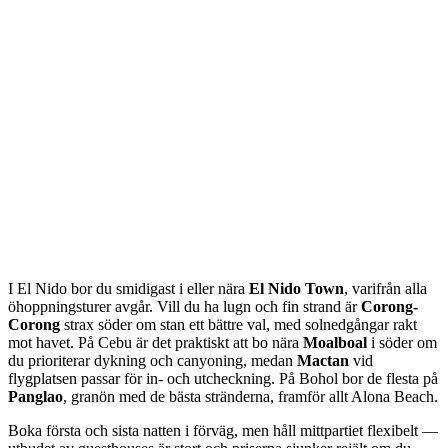
I El Nido bor du smidigast i eller nära
El Nido Town
, varifrån alla
öhoppningsturer avgår. Vill du ha lugn och fin strand är
Corong-
Corong
strax söder om stan ett bättre val, med solnedgångar rakt
mot havet. På Cebu är det praktiskt att bo nära
Moalboal
i söder om
du prioriterar dykning och canyoning, medan
Mactan
vid
flygplatsen passar för in- och utcheckning. På Bohol bor de flesta på
Panglao
, granön med de bästa stränderna, framför allt Alona Beach.
Boka första och sista natten i förväg, men håll mittpartiet flexibelt —