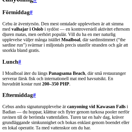
Förmiddag
#
Cebu är äventyrsön. Den mest omtalade upplevelsen är att simma
med
valhajar i Oslob
i sydöst — en kontroversiell aktivitet eftersom
djuren matas, men oerhört populär. Vill du ha en mer naturlig
upplevelse väljer många istället
Moalboal
, där sardinstimmet (“the
sardine run”) svärmar i miljontals precis utanför stranden och går att
snorkla bland gratis.
Lunch
#
I Moalboal äter du längs
Panagsama Beach
, där små restauranger
serverar färsk fisk och internationell mat med havsutsikt. En
huvudrätt kostar runt
200–350 PHP
.
Eftermiddag
#
Cebus andra signaturupplevelse är
canyoning vid Kawasan Falls
i
Badian — du hoppar, klättrar och flyter genom turkosa pooler nerför
ravinen till de berömda vattenfallen. Turen tar en halv dag, kräver
grundläggande simkunnighet och bokas enklast genom boendet eller
en lokal operatör. Ta med vattenskor om du har.