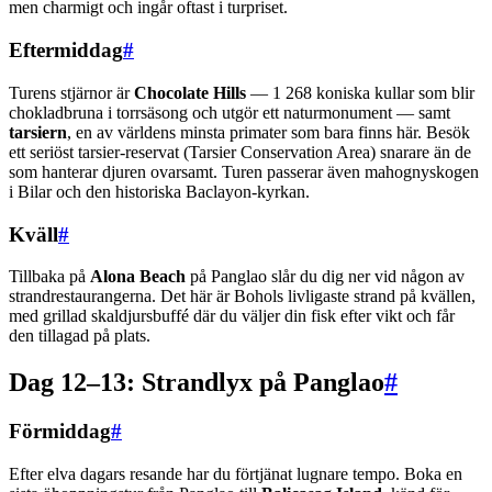
men charmigt och ingår oftast i turpriset.
Eftermiddag
#
Turens stjärnor är
Chocolate Hills
— 1 268 koniska kullar som blir
chokladbruna i torrsäsong och utgör ett naturmonument — samt
tarsiern
, en av världens minsta primater som bara finns här. Besök
ett seriöst tarsier-reservat (Tarsier Conservation Area) snarare än de
som hanterar djuren ovarsamt. Turen passerar även mahognyskogen
i Bilar och den historiska Baclayon-kyrkan.
Kväll
#
Tillbaka på
Alona Beach
på Panglao slår du dig ner vid någon av
strandrestaurangerna. Det här är Bohols livligaste strand på kvällen,
med grillad skaldjursbuffé där du väljer din fisk efter vikt och får
den tillagad på plats.
Dag 12–13: Strandlyx på Panglao
#
Förmiddag
#
Efter elva dagars resande har du förtjänat lugnare tempo. Boka en