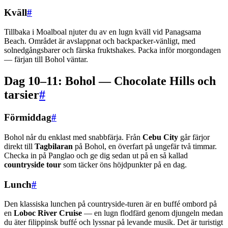
Kväll
#
Tillbaka i Moalboal njuter du av en lugn kväll vid Panagsama
Beach. Området är avslappnat och backpacker-vänligt, med
solnedgångsbarer och färska fruktshakes. Packa inför morgondagen
— färjan till Bohol väntar.
Dag 10–11: Bohol — Chocolate Hills och
tarsier
#
Förmiddag
#
Bohol når du enklast med snabbfärja. Från
Cebu City
går färjor
direkt till
Tagbilaran
på Bohol, en överfart på ungefär två timmar.
Checka in på Panglao och ge dig sedan ut på en så kallad
countryside tour
som täcker öns höjdpunkter på en dag.
Lunch
#
Den klassiska lunchen på countryside-turen är en buffé ombord på
en
Loboc River Cruise
— en lugn flodfärd genom djungeln medan
du äter filippinsk buffé och lyssnar på levande musik. Det är turistigt