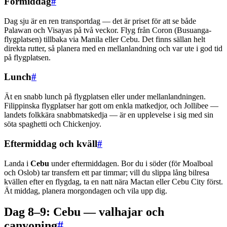
Förmiddag
#
Dag sju är en ren transportdag — det är priset för att se både
Palawan och Visayas på två veckor. Flyg från Coron (Busuanga-
flygplatsen) tillbaka via Manila eller Cebu. Det finns sällan helt
direkta rutter, så planera med en mellanlandning och var ute i god tid
på flygplatsen.
Lunch
#
Ät en snabb lunch på flygplatsen eller under mellanlandningen.
Filippinska flygplatser har gott om enkla matkedjor, och Jollibee —
landets folkkära snabbmatskedja — är en upplevelse i sig med sin
söta spaghetti och Chickenjoy.
Eftermiddag och kväll
#
Landa i
Cebu
under eftermiddagen. Bor du i söder (för Moalboal
och Oslob) tar transfern ett par timmar; vill du slippa lång bilresa
kvällen efter en flygdag, ta en natt nära Mactan eller Cebu City först.
Ät middag, planera morgondagen och vila upp dig.
Dag 8–9: Cebu — valhajar och
canyoning
#