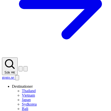
Sök
⌘K
gogo.se
Destinationer
Thailand
Vietnam
Japan
Sydkorea
Bali