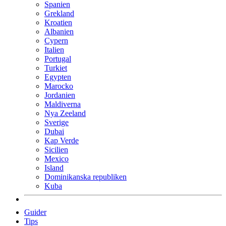
Spanien
Grekland
Kroatien
Albanien
Cypern
Italien
Portugal
Turkiet
Egypten
Marocko
Jordanien
Maldiverna
Nya Zeeland
Sverige
Dubai
Kap Verde
Sicilien
Mexico
Island
Dominikanska republiken
Kuba
Guider
Tips