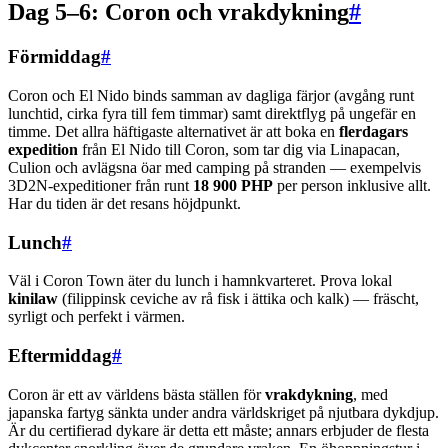
Dag 5–6: Coron och vrakdykning
#
Förmiddag
#
Coron och El Nido binds samman av dagliga färjor (avgång runt
lunchtid, cirka fyra till fem timmar) samt direktflyg på ungefär en
timme. Det allra häftigaste alternativet är att boka en
flerdagars
expedition
från El Nido till Coron, som tar dig via Linapacan,
Culion och avlägsna öar med camping på stranden — exempelvis
3D2N-expeditioner från runt
18 900 PHP
per person inklusive allt.
Har du tiden är det resans höjdpunkt.
Lunch
#
Väl i Coron Town äter du lunch i hamnkvarteret. Prova lokal
kinilaw
(filippinsk ceviche av rå fisk i ättika och kalk) — fräscht,
syrligt och perfekt i värmen.
Eftermiddag
#
Coron är ett av världens bästa ställen för
vrakdykning
, med
japanska fartyg sänkta under andra världskriget på njutbara dykdjup.
Är du certifierad dykare är detta ett måste; annars erbjuder de flesta