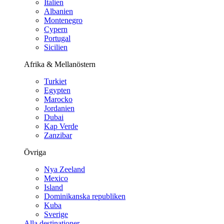
Italien
Albanien
Montenegro
Cypern
Portugal
Sicilien
Afrika & Mellanöstern
Turkiet
Egypten
Marocko
Jordanien
Dubai
Kap Verde
Zanzibar
Övriga
Nya Zeeland
Mexico
Island
Dominikanska republiken
Kuba
Sverige
Alla destinationer