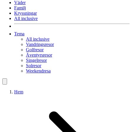
Väder
Familj
Kryssningar
All inclusive
Tema
All inclusive
Vandringsresor
Golfresor
Äventyrsresor
Singelresor
Solresor
Weekendresa
Hem