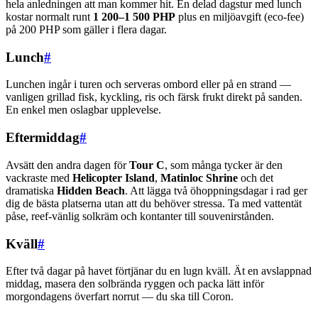
hela anledningen att man kommer hit. En delad dagstur med lunch
kostar normalt runt
1 200–1 500 PHP
plus en miljöavgift (eco-fee)
på 200 PHP som gäller i flera dagar.
Lunch
#
Lunchen ingår i turen och serveras ombord eller på en strand —
vanligen grillad fisk, kyckling, ris och färsk frukt direkt på sanden.
En enkel men oslagbar upplevelse.
Eftermiddag
#
Avsätt den andra dagen för
Tour C
, som många tycker är den
vackraste med
Helicopter Island
,
Matinloc Shrine
och det
dramatiska
Hidden Beach
. Att lägga två öhoppningsdagar i rad ger
dig de bästa platserna utan att du behöver stressa. Ta med vattentät
påse, reef-vänlig solkräm och kontanter till souvenirstånden.
Kväll
#
Efter två dagar på havet förtjänar du en lugn kväll. Ät en avslappnad
middag, masera den solbrända ryggen och packa lätt inför
morgondagens överfart norrut — du ska till Coron.