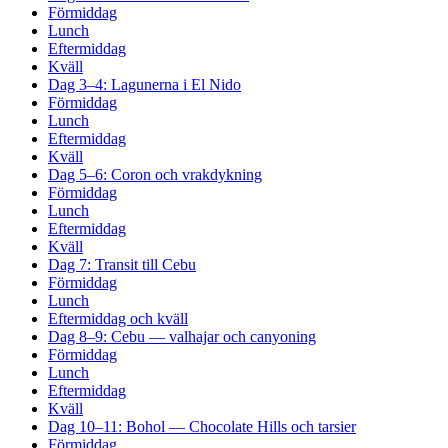
Förmiddag
Lunch
Eftermiddag
Kväll
Dag 3–4: Lagunerna i El Nido
Förmiddag
Lunch
Eftermiddag
Kväll
Dag 5–6: Coron och vrakdykning
Förmiddag
Lunch
Eftermiddag
Kväll
Dag 7: Transit till Cebu
Förmiddag
Lunch
Eftermiddag och kväll
Dag 8–9: Cebu — valhajar och canyoning
Förmiddag
Lunch
Eftermiddag
Kväll
Dag 10–11: Bohol — Chocolate Hills och tarsier
Förmiddag