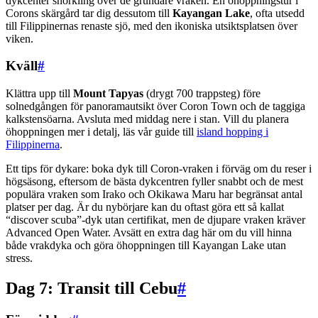
dykcenter snorkling över de grundare vraken. En öhoppningstur i
Corons skärgård tar dig dessutom till
Kayangan Lake
, ofta utsedd
till Filippinernas renaste sjö, med den ikoniska utsiktsplatsen över
viken.
Kväll
#
Klättra upp till
Mount Tapyas
(drygt 700 trappsteg) före
solnedgången för panoramautsikt över Coron Town och de taggiga
kalkstensöarna. Avsluta med middag nere i stan. Vill du planera
öhoppningen mer i detalj, läs vår guide till
island hopping i
Filippinerna
.
Ett tips för dykare: boka dyk till Coron-vraken i förväg om du reser i
högsäsong, eftersom de bästa dykcentren fyller snabbt och de mest
populära vraken som Irako och Okikawa Maru har begränsat antal
platser per dag. Är du nybörjare kan du oftast göra ett så kallat
“discover scuba”-dyk utan certifikat, men de djupare vraken kräver
Advanced Open Water. Avsätt en extra dag här om du vill hinna
både vrakdyka och göra öhoppningen till Kayangan Lake utan
stress.
Dag 7: Transit till Cebu
#