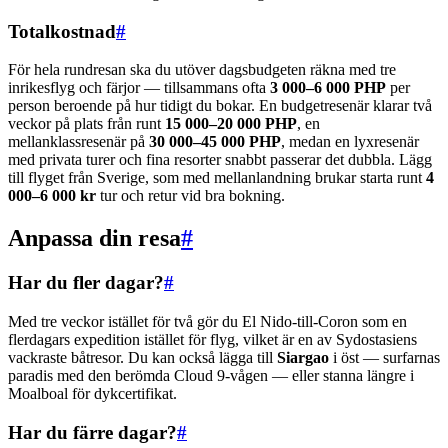
Totalkostnad
#
För hela rundresan ska du utöver dagsbudgeten räkna med tre
inrikesflyg och färjor — tillsammans ofta
3 000–6 000 PHP
per
person beroende på hur tidigt du bokar. En budgetresenär klarar två
veckor på plats från runt
15 000–20 000 PHP
, en
mellanklassresenär på
30 000–45 000 PHP
, medan en lyxresenär
med privata turer och fina resorter snabbt passerar det dubbla. Lägg
till flyget från Sverige, som med mellanlandning brukar starta runt
4
000–6 000 kr
tur och retur vid bra bokning.
Anpassa din resa
#
Har du fler dagar?
#
Med tre veckor istället för två gör du El Nido-till-Coron som en
flerdagars expedition istället för flyg, vilket är en av Sydostasiens
vackraste båtresor. Du kan också lägga till
Siargao
i öst — surfarnas
paradis med den berömda Cloud 9-vågen — eller stanna längre i
Moalboal för dykcertifikat.
Har du färre dagar?
#