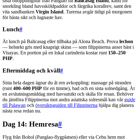
sista öhoppningstur från Panglao till
Balicasag Island
, känd för
snorkling bland havssköldpaddor och färgrika korallrev, samt den
vita sandbanken
Virgin Island
. Turerna avgår tidigt på morgonen
för bästa sikt och lugnaste hav.
Lunch
#
Ät lunch på Balicasag eller tillbaka på Alona Beach. Prova
lechon
— helstekt gris med knaprigt skinn — som filippinerna anser bäst i
Visayas. En portion på en lokal carinderia kostar runt
150–250
PHP
.
Eftermiddag och kväll
#
Sista hela dagen ägnar du åt ren avkoppling: massage på stranden
(runt
400–600 PHP
för en timme), bad och en sista solnedgång. Ät
en avslutningsmiddag med havsutsikt och skåla för resan. Behöver
du jämföra Filippinerna mot andra asiatiska solresmål kan vår
guide
till Palawan
och
översiktsguiden till Filippinerna
hjälpa dig planera
nästa resa redan nu.
Dag 14: Hemresa
#
Flyg från Bohol (Panglao-flygplatsen) eller via Cebu hem mot