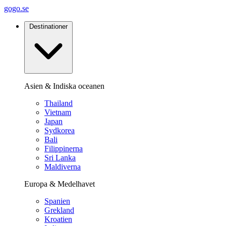
gogo.se
Destinationer
Asien & Indiska oceanen
Thailand
Vietnam
Japan
Sydkorea
Bali
Filippinerna
Sri Lanka
Maldiverna
Europa & Medelhavet
Spanien
Grekland
Kroatien