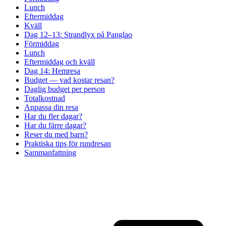
Lunch
Eftermiddag
Kväll
Dag 12–13: Strandlyx på Panglao
Förmiddag
Lunch
Eftermiddag och kväll
Dag 14: Hemresa
Budget — vad kostar resan?
Daglig budget per person
Totalkostnad
Anpassa din resa
Har du fler dagar?
Har du färre dagar?
Reser du med barn?
Praktiska tips för rundresan
Sammanfattning