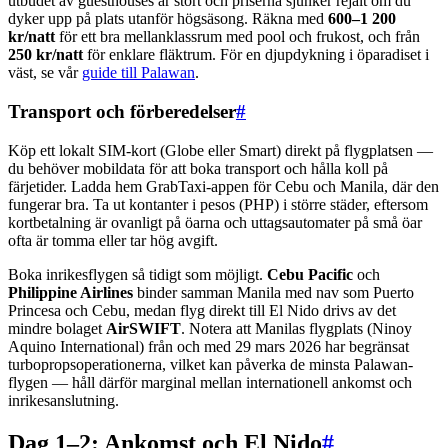
utbudet av guesthouses är stort och priserna sjunker rejält om du
dyker upp på plats utanför högsäsong. Räkna med
600–1 200
kr/natt
för ett bra mellanklassrum med pool och frukost, och från
250 kr/natt
för enklare fläktrum. För en djupdykning i öparadiset i
väst, se vår
guide till Palawan
.
Transport och förberedelser
#
Köp ett lokalt SIM-kort (Globe eller Smart) direkt på flygplatsen —
du behöver mobildata för att boka transport och hålla koll på
färjetider. Ladda hem GrabTaxi-appen för Cebu och Manila, där den
fungerar bra. Ta ut kontanter i pesos (PHP) i större städer, eftersom
kortbetalning är ovanligt på öarna och uttagsautomater på små öar
ofta är tomma eller tar hög avgift.
Boka inrikesflygen så tidigt som möjligt.
Cebu Pacific
och
Philippine Airlines
binder samman Manila med nav som Puerto
Princesa och Cebu, medan flyg direkt till El Nido drivs av det
mindre bolaget
AirSWIFT
. Notera att Manilas flygplats (Ninoy
Aquino International) från och med 29 mars 2026 har begränsat
turbopropsoperationerna, vilket kan påverka de minsta Palawan-
flygen — håll därför marginal mellan internationell ankomst och
inrikesanslutning.
Dag 1–2: Ankomst och El Nido
#