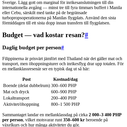
Sverige. Lägg gott om marginal för inrikesanslutningen till din
internationella avgång — minst tre till fyra timmars buffert i Manila
eller Cebu, särskilt med tanke på de begränsade
turbopropsoperationerna på Manilas flygplats. Använd den sista
förmiddagen till ett sista dopp innan transfern till flygplatsen.
Budget — vad kostar resan?
#
Daglig budget per person
#
Filippinerna är prisvärt jämfört med Thailand när det gäller mat och
transport, men öhoppningsturer och inrikesflyg drar upp totalen. För
en mellanklassresenär ser en typisk dag ut så här:
Post
Kostnad/dag
Boende (delat dubbelrum)
300–600 PHP
Mat och dryck
600–900 PHP
Lokaltransport
200–400 PHP
Aktivitet/öhoppning
800–1 500 PHP
Sammantaget landar en mellanklassdag på cirka
2 000–3 400 PHP
per person
, vilket motsvarar runt
350–600 kr
beroende på
växelkurs och hur många aktiviteter du gör.