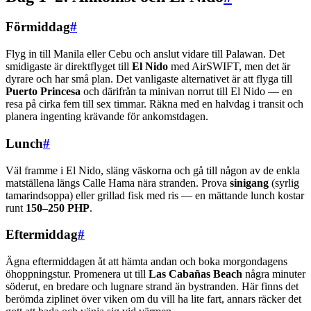
Förmiddag
#
Flyg in till Manila eller Cebu och anslut vidare till Palawan. Det
smidigaste är direktflyget till
El Nido
med AirSWIFT, men det är
dyrare och har små plan. Det vanligaste alternativet är att flyga till
Puerto Princesa
och därifrån ta minivan norrut till El Nido — en
resa på cirka fem till sex timmar. Räkna med en halvdag i transit och
planera ingenting krävande för ankomstdagen.
Lunch
#
Väl framme i El Nido, släng väskorna och gå till någon av de enkla
matställena längs Calle Hama nära stranden. Prova
sinigang
(syrlig
tamarindsoppa) eller grillad fisk med ris — en mättande lunch kostar
runt
150–250 PHP
.
Eftermiddag
#
Ägna eftermiddagen åt att hämta andan och boka morgondagens
öhoppningstur. Promenera ut till
Las Cabañas Beach
några minuter
söderut, en bredare och lugnare strand än bystranden. Här finns det
berömda ziplinet över viken om du vill ha lite fart, annars räcker det