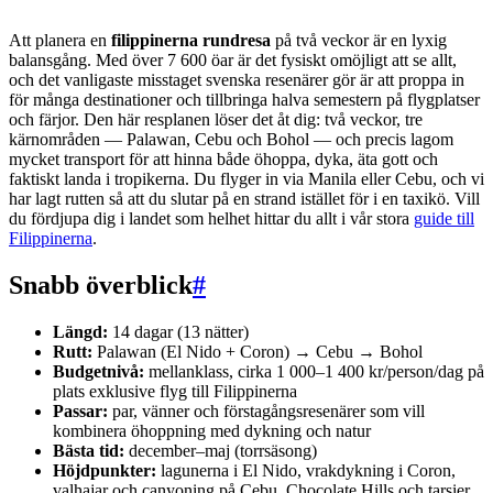
Att planera en
filippinerna rundresa
på två veckor är en lyxig
balansgång. Med över 7 600 öar är det fysiskt omöjligt att se allt,
och det vanligaste misstaget svenska resenärer gör är att proppa in
för många destinationer och tillbringa halva semestern på flygplatser
och färjor. Den här resplanen löser det åt dig: två veckor, tre
kärnområden — Palawan, Cebu och Bohol — och precis lagom
mycket transport för att hinna både öhoppa, dyka, äta gott och
faktiskt landa i tropikerna. Du flyger in via Manila eller Cebu, och vi
har lagt rutten så att du slutar på en strand istället för i en taxikö. Vill
du fördjupa dig i landet som helhet hittar du allt i vår stora
guide till
Filippinerna
.
Snabb överblick
#
Längd:
14 dagar (13 nätter)
Rutt:
Palawan (El Nido + Coron) → Cebu → Bohol
Budgetnivå:
mellanklass, cirka 1 000–1 400 kr/person/dag på
plats exklusive flyg till Filippinerna
Passar:
par, vänner och förstagångsresenärer som vill
kombinera öhoppning med dykning och natur
Bästa tid:
december–maj (torrsäsong)
Höjdpunkter:
lagunerna i El Nido, vrakdykning i Coron,
valhajar och canyoning på Cebu, Chocolate Hills och tarsier