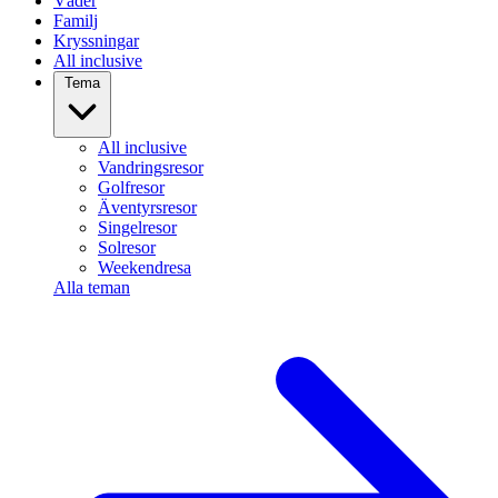
Väder
Familj
Kryssningar
All inclusive
Tema
All inclusive
Vandringsresor
Golfresor
Äventyrsresor
Singelresor
Solresor
Weekendresa
Alla teman