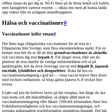
offline innan du ger dig ut. Wi-Fi finns på de flesta hotell och kaféer,
men hastigheten varierar enormt — räkna inte med att kunna ladda
upp videor från en avlägsen strandbungalow.
Hälsa och vaccinationer
#
Vaccinationer inför resan
#
Det finns inga obligatoriska vaccinationer för att resa in i
Filippinerna från Sverige, men flera rekommenderas starkt. För en
kortare resa bör du se till att dina
grundvaccinationer är aktuella
och vaccinera dig mot
hepatit A
. För längre resor, eller om du
planerar att resa utanför de vanliga turistområdena och ut på
landsbygden, bör du även överväga vaccin mot
hepatit B, japansk
encefalit, tyfoidfeber och denguefeber
. Boka tid hos en
vaccinationsmottagning i god tid — vissa vaccin kräver flera doser
med veckors mellanrum, så börja gärna planera 6–8 veckor före
avresa.
Exakt vad just du behöver beror på din reseplan, hur länge du ska
vara borta och ditt hälsotillstånd, så rådgör alltid med en
vaccinationsmottagning eller läkare. Officiell information finns hos
Folkhälsomyndigheten och hos vaccinationsmottagningar, och
svenska ambassadens reseinformation uppdateras löpande. Det här