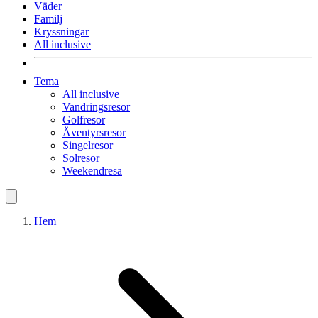
Väder
Familj
Kryssningar
All inclusive
Tema
All inclusive
Vandringsresor
Golfresor
Äventyrsresor
Singelresor
Solresor
Weekendresa
Hem