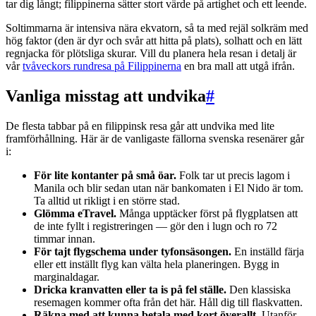
tar dig långt; filippinerna sätter stort värde på artighet och ett leende.
Soltimmarna är intensiva nära ekvatorn, så ta med rejäl solkräm med
hög faktor (den är dyr och svår att hitta på plats), solhatt och en lätt
regnjacka för plötsliga skurar. Vill du planera hela resan i detalj är
vår
tvåveckors rundresa på Filippinerna
en bra mall att utgå ifrån.
Vanliga misstag att undvika
#
De flesta tabbar på en filippinsk resa går att undvika med lite
framförhållning. Här är de vanligaste fällorna svenska resenärer går
i:
För lite kontanter på små öar.
Folk tar ut precis lagom i
Manila och blir sedan utan när bankomaten i El Nido är tom.
Ta alltid ut rikligt i en större stad.
Glömma eTravel.
Många upptäcker först på flygplatsen att
de inte fyllt i registreringen — gör den i lugn och ro 72
timmar innan.
För tajt flygschema under tyfonsäsongen.
En inställd färja
eller ett inställt flyg kan välta hela planeringen. Bygg in
marginaldagar.
Dricka kranvatten eller ta is på fel ställe.
Den klassiska
resemagen kommer ofta från det här. Håll dig till flaskvatten.
Räkna med att kunna betala med kort överallt.
Utanför