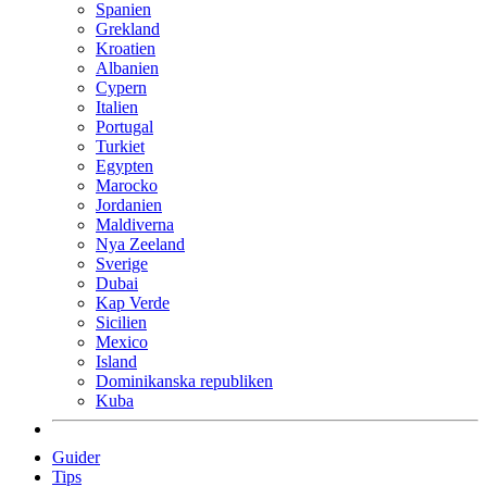
Spanien
Grekland
Kroatien
Albanien
Cypern
Italien
Portugal
Turkiet
Egypten
Marocko
Jordanien
Maldiverna
Nya Zeeland
Sverige
Dubai
Kap Verde
Sicilien
Mexico
Island
Dominikanska republiken
Kuba
Guider
Tips