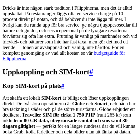
Dricks är inte någon stark tradition i Filippinerna, men det är alltid
uppskattat. På restauranger läggs ofta en service charge på 10
procent direkt på notan, och då behöver du inte lägga till mer. I
övrigt kan du runda upp för bra service, ge några tjugopesosedlar till
bärare och guider, och servicepersonal på de lyxigare resorterna
förväntar sig ofta lite extra. Prutning är vanligt på marknader och vid
tricykel- och båtturer som inte har fast taxa, men gör det med ett
leende — tonen är avslappnad och vänlig, inte hårdför. För en
komplett genomgång av vad allt kostar, se vår
budgetguide för
Filippinerna
.
Uppkoppling och SIM-kort
#
Köp SIM-kort på plats
#
Att skaffa ett lokalt
SIM-kort
är billigt och löser uppkopplingen
direkt. De två stora operatörerna är
Globe
och
Smart
, och båda har
bra täckning i städer och på de större turistöarna. Globe erbjuder ett
dedikerat
Traveller SIM för cirka 1 750 PHP
(runt 265 kr) som
inkluderar
80 GB data, obegränsade samtal och sms samt 30
dagars giltighet
— perfekt för en längre rundresa där du vill kunna
boka Grab, kolla färjetider och dela bilder utan att tänka på datan.