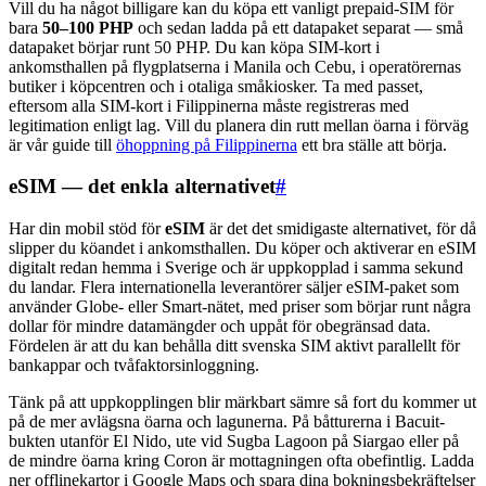
Vill du ha något billigare kan du köpa ett vanligt prepaid-SIM för
bara
50–100 PHP
och sedan ladda på ett datapaket separat — små
datapaket börjar runt 50 PHP. Du kan köpa SIM-kort i
ankomsthallen på flygplatserna i Manila och Cebu, i operatörernas
butiker i köpcentren och i otaliga småkiosker. Ta med passet,
eftersom alla SIM-kort i Filippinerna måste registreras med
legitimation enligt lag. Vill du planera din rutt mellan öarna i förväg
är vår guide till
öhoppning på Filippinerna
ett bra ställe att börja.
eSIM — det enkla alternativet
#
Har din mobil stöd för
eSIM
är det det smidigaste alternativet, för då
slipper du köandet i ankomsthallen. Du köper och aktiverar en eSIM
digitalt redan hemma i Sverige och är uppkopplad i samma sekund
du landar. Flera internationella leverantörer säljer eSIM-paket som
använder Globe- eller Smart-nätet, med priser som börjar runt några
dollar för mindre datamängder och uppåt för obegränsad data.
Fördelen är att du kan behålla ditt svenska SIM aktivt parallellt för
bankappar och tvåfaktorsinloggning.
Tänk på att uppkopplingen blir märkbart sämre så fort du kommer ut
på de mer avlägsna öarna och lagunerna. På båtturerna i Bacuit-
bukten utanför El Nido, ute vid Sugba Lagoon på Siargao eller på
de mindre öarna kring Coron är mottagningen ofta obefintlig. Ladda
ner offlinekartor i Google Maps och spara dina bokningsbekräftelser