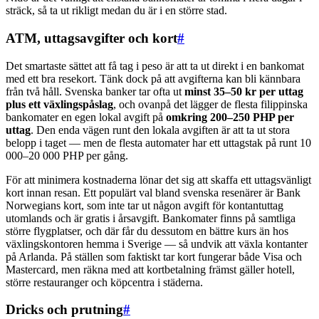
sträck, så ta ut rikligt medan du är i en större stad.
ATM, uttagsavgifter och kort
#
Det smartaste sättet att få tag i peso är att ta ut direkt i en bankomat
med ett bra resekort. Tänk dock på att avgifterna kan bli kännbara
från två håll. Svenska banker tar ofta ut
minst 35–50 kr per uttag
plus ett växlingspåslag
, och ovanpå det lägger de flesta filippinska
bankomater en egen lokal avgift på
omkring 200–250 PHP per
uttag
. Den enda vägen runt den lokala avgiften är att ta ut stora
belopp i taget — men de flesta automater har ett uttagstak på runt 10
000–20 000 PHP per gång.
För att minimera kostnaderna lönar det sig att skaffa ett uttagsvänligt
kort innan resan. Ett populärt val bland svenska resenärer är Bank
Norwegians kort, som inte tar ut någon avgift för kontantuttag
utomlands och är gratis i årsavgift. Bankomater finns på samtliga
större flygplatser, och där får du dessutom en bättre kurs än hos
växlingskontoren hemma i Sverige — så undvik att växla kontanter
på Arlanda. På ställen som faktiskt tar kort fungerar både Visa och
Mastercard, men räkna med att kortbetalning främst gäller hotell,
större restauranger och köpcentra i städerna.
Dricks och prutning
#