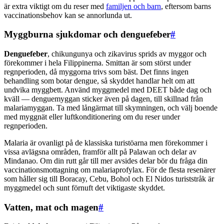
är extra viktigt om du reser med
familjen och barn
, eftersom barns
vaccinationsbehov kan se annorlunda ut.
Myggburna sjukdomar och denguefeber
#
Denguefeber
, chikungunya och zikavirus sprids av myggor och
förekommer i hela Filippinerna. Smittan är som störst under
regnperioden, då myggorna trivs som bäst. Det finns ingen
behandling som botar dengue, så skyddet handlar helt om att
undvika myggbett. Använd myggmedel med DEET både dag och
kväll — denguemyggan sticker även på dagen, till skillnad från
malariamyggan. Ta med långärmat till skymningen, och välj boende
med myggnät eller luftkonditionering om du reser under
regnperioden.
Malaria är ovanligt på de klassiska turistöarna men förekommer i
vissa avlägsna områden, framför allt på Palawan och delar av
Mindanao. Om din rutt går till mer avsides delar bör du fråga din
vaccinationsmottagning om malariaprofylax. För de flesta resenärer
som håller sig till Boracay, Cebu, Bohol och El Nidos turiststråk är
myggmedel och sunt förnuft det viktigaste skyddet.
Vatten, mat och magen
#