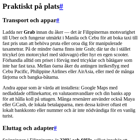
Praktiskt på plats
#
Transport och appar
#
Ladda ner
Grab
innan du åker — det är Filippinernas motsvarighet
till Uber och fungerar utmärkt i Manila och Cebu för att boka taxi till
fast pris utan att behöva pruta eller oroa dig för manipulerade
taxametrar. På de mindre öarna finns inte Grab; där tar du i stället
tricykel (en motorcykel med sidovagn) eller hyr en egen scooter.
Förhandla alltid om priset i förväg med tricyklar och båtägare som
inte har fast taxa. Mellan öarna åker du antingen inrikesflyg med
Cebu Pacific, Philippine Airlines eller AirAsia, eller med de många
färjorna och bangka-båtarna.
Andra appar som är värda att installera: Google Maps med
nedladdade offlinekartor, en valutaomvandlare och din banks app
för att hålla koll på uttagen. Många resenärer använder också Maya
eller GCash, de lokala betalapparna, men dessa kräver oftast ett
lokalt bankkonto eller nummer och är inte nödvändiga för en vanlig
turist.
Eluttag och adapter
#