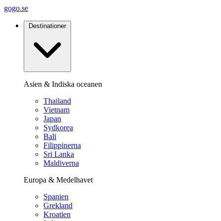
gogo.se
Destinationer
Asien & Indiska oceanen
Thailand
Vietnam
Japan
Sydkorea
Bali
Filippinerna
Sri Lanka
Maldiverna
Europa & Medelhavet
Spanien
Grekland
Kroatien