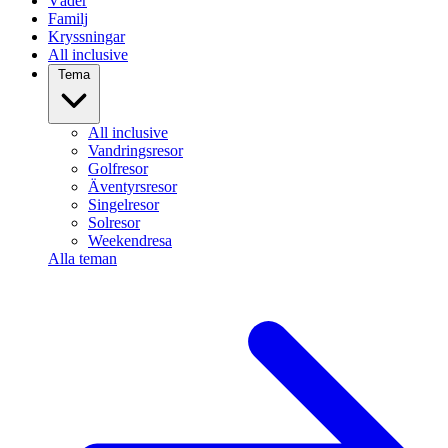
Väder
Familj
Kryssningar
All inclusive
Tema
All inclusive
Vandringsresor
Golfresor
Äventyrsresor
Singelresor
Solresor
Weekendresa
Alla teman