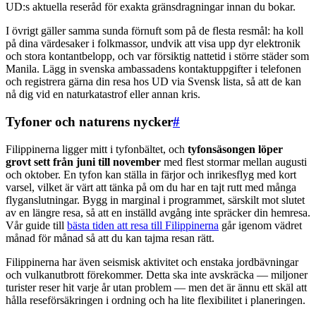
UD:s aktuella reseråd för exakta gränsdragningar innan du bokar.
I övrigt gäller samma sunda förnuft som på de flesta resmål: ha koll
på dina värdesaker i folkmassor, undvik att visa upp dyr elektronik
och stora kontantbelopp, och var försiktig nattetid i större städer som
Manila. Lägg in svenska ambassadens kontaktuppgifter i telefonen
och registrera gärna din resa hos UD via Svensk lista, så att de kan
nå dig vid en naturkatastrof eller annan kris.
Tyfoner och naturens nycker
#
Filippinerna ligger mitt i tyfonbältet, och
tyfonsäsongen löper
grovt sett från juni till november
med flest stormar mellan augusti
och oktober. En tyfon kan ställa in färjor och inrikesflyg med kort
varsel, vilket är värt att tänka på om du har en tajt rutt med många
flyganslutningar. Bygg in marginal i programmet, särskilt mot slutet
av en längre resa, så att en inställd avgång inte spräcker din hemresa.
Vår guide till
bästa tiden att resa till Filippinerna
går igenom vädret
månad för månad så att du kan tajma resan rätt.
Filippinerna har även seismisk aktivitet och enstaka jordbävningar
och vulkanutbrott förekommer. Detta ska inte avskräcka — miljoner
turister reser hit varje år utan problem — men det är ännu ett skäl att
hålla reseförsäkringen i ordning och ha lite flexibilitet i planeringen.