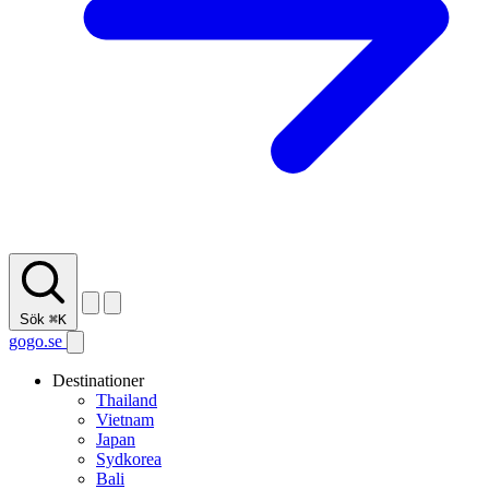
Sök
⌘K
gogo.se
Destinationer
Thailand
Vietnam
Japan
Sydkorea
Bali