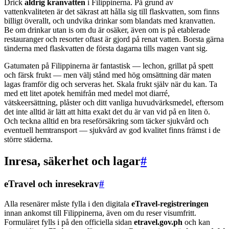
Drick
aldrig kranvatten
i Filippinerna. På grund av
vattenkvaliteten är det säkrast att hålla sig till flaskvatten, som finns
billigt överallt, och undvika drinkar som blandats med kranvatten.
Be om drinkar utan is om du är osäker, även om is på etablerade
restauranger och resorter oftast är gjord på renat vatten. Borsta gärna
tänderna med flaskvatten de första dagarna tills magen vant sig.
Gatumaten på Filippinerna är fantastisk — lechon, grillat på spett
och färsk frukt — men välj stånd med hög omsättning där maten
lagas framför dig och serveras het. Skala frukt själv när du kan. Ta
med ett litet apotek hemifrån med medel mot diarré,
vätskeersättning, plåster och ditt vanliga huvudvärksmedel, eftersom
det inte alltid är lätt att hitta exakt det du är van vid på en liten ö.
Och teckna alltid en bra reseförsäkring som täcker sjukvård och
eventuell hemtransport — sjukvård av god kvalitet finns främst i de
större städerna.
Inresa, säkerhet och lagar
#
eTravel och inresekrav
#
Alla resenärer måste fylla i den digitala
eTravel-registreringen
innan ankomst till Filippinerna, även om du reser visumfritt.
Formuläret fylls i på den officiella sidan
etravel.gov.ph
och kan