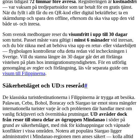
göras tidigast
72 timmar före avresa
. Registreringen är
kostnadsfri
— var vaksam på tredjepartssidor som tar betalt för en gratis tjänst.
När du fyllt i allt får du en QR-kod eller digital bekräftelse; ta en
skärmdump och spara den offline, eftersom du ska visa upp den vid
både ut- och inresa.
Som svensk medborgare reser du
visumfritt i upp till 30 dagar
som turist. Passet måste vara giltigt i
minst 6 månader
vid inresan,
och du bör räkna med att behöva visa upp en retur- eller vidarebiljett
— flygbolagen kontrollerar ofta detta redan vid incheckningen i
Sverige. Vill du stanna längre än 30 dagar går det att förlänga
vistelsen på plats hos immigrationsmyndigheten. För en utförlig
genomgång av regler och förlängning, läs vår separata guide om
visum till Filippinerna
.
Säkerhetsläget och UD:s reseråd
#
De klassiska turistdestinationerna i Filippinerna är trygga att besöka.
Palawan, Cebu, Bohol, Boracay och Siargao tar emot stora mängder
internationella turister varje år och problemen där handlar mest om
vanlig ficktjuveri och övernitiska prutningar.
UD avråder dock
från resor till stora delar av ögruppen Mindanao
i söder på
grund av säkerhetsläget, med risk för kidnappningar och väpnade
konflikter i vissa områden. Notera att populära Siargao ligger
administrativt i Mindanao-regionen men anses säkert — kolla alltid