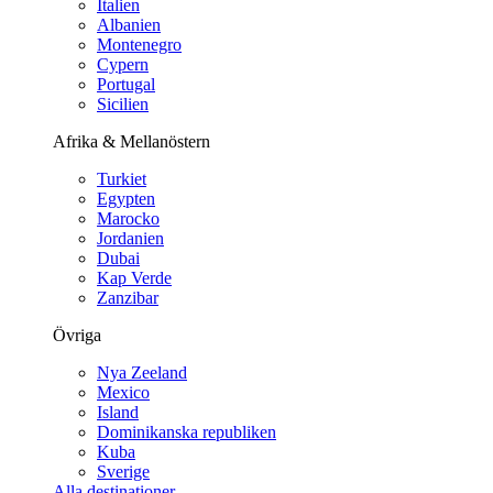
Italien
Albanien
Montenegro
Cypern
Portugal
Sicilien
Afrika & Mellanöstern
Turkiet
Egypten
Marocko
Jordanien
Dubai
Kap Verde
Zanzibar
Övriga
Nya Zeeland
Mexico
Island
Dominikanska republiken
Kuba
Sverige
Alla destinationer