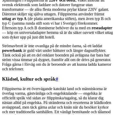
Spänningen i Filippinerna är
220V och 60Hz
, vilket innebär att
svensk elektronik som laddare och datorer fungerar utan
transformator — de allra flesta moderna prylar klarar 220V galant.
Däremot skiljer sig själva uttagen. Filippinerna använder främst
uttag av typ A
(de platta amerikanska stiften), men även typ B och
typ C (samma runda stift som vi har i Sverige) förekommer.
Eftersom typ A och B dominerar behöver du ta med en
reseadapter
— köp en universaladapter hemma så är du säker oavsett vilket uttag
som dyker upp på just ditt hotell.
Strömavbrott är inte ovanliga på de mindre öarna, så ett laddat
powerbank
är guld värt under båtturer och längre dagsutflykter.
Tänk också på att en del enklare boenden på avlägsna öar bara har
ström vissa timmar på dygnet, framför allt om de drivs på generator.
Fråga gärna i förväg om du är beroende av att kunna ladda kameror
och telefoner.
Klädsel, kultur och språk
#
Filippinerna är ett övervägande katolskt land och människorna är
överlag varma, gästvänliga och engelsktalande — engelska är
officiellt språk vid sidan av filippinska/tagalog, så du klarar dig
nästan alltid på engelska. På stränderna och resorterna är klädkoden
avslappnad, men täck gärna axlar och knän när du besöker kyrkor
och mer traditionella samhällen. Ett vänligt bemötande och tålamod