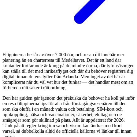
Filippinerna består av över 7 000 öar, och resan dit innebär mer
planering än en charterresa till Medelhavet. Det är ett land där
kontanter fortfarande är kung på de mindre öarna, där tyfonsäsongen
kan ställa till det med inrikesflyget och där du behöver registrera dig
digitalt innan du ens lyfter från Arlanda. Men inget av det här är
komplicerat när du väl vet hur det funkar — det handlar mest om att
förbereda rätt saker i rätt ordning.
Den här guiden går igenom det praktiska du behöver ha koll på inför
en resa filippinerna tips för alla från förstagångsresenären till den
som ska öluffa i en månad: valuta och betalning, SIM-kort och
uppkoppling, hälsa och vaccinationer, säkerhet, eluttag och de
smågrejer som gör skillnad på plats. Allt är uppdaterat för 2026.
Tänk på att regler kring inresa och visum kan ändras med kort
varsel, så dubbelkolla alltid de officiella källorna vi länkar till innan
avresa.