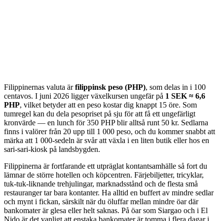
Filippinernas valuta är
filippinsk peso (PHP)
, som delas in i 100
centavos. I juni 2026 ligger växelkursen ungefär på
1 SEK ≈ 6,6
PHP
, vilket betyder att en peso kostar dig knappt 15 öre. Som
tumregel kan du dela pesopriset på sju för att få ett ungefärligt
kronvärde — en lunch för 350 PHP blir alltså runt 50 kr. Sedlarna
finns i valörer från 20 upp till 1 000 peso, och du kommer snabbt att
märka att 1 000-sedeln är svår att växla i en liten butik eller hos en
sari-sari-kiosk på landsbygden.
Filippinerna är fortfarande ett utpräglat kontantsamhälle så fort du
lämnar de större hotellen och köpcentren. Färjebiljetter, tricyklar,
tuk-tuk-liknande trehjulingar, marknadsstånd och de flesta små
restauranger tar bara kontanter. Ha alltid en buffert av mindre sedlar
och mynt i fickan, särskilt när du öluffar mellan mindre öar där
bankomater är glesa eller helt saknas. På öar som Siargao och i El
Nido är det vanligt att enstaka bankomater är tomma i flera dagar i