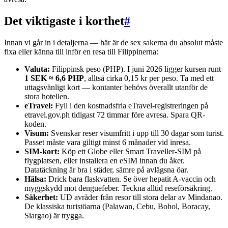
Det viktigaste i korthet
#
Innan vi går in i detaljerna — här är de sex sakerna du absolut måste
fixa eller känna till inför en resa till Filippinerna:
Valuta:
Filippinsk peso (PHP). I juni 2026 ligger kursen runt
1 SEK ≈ 6,6 PHP
, alltså cirka 0,15 kr per peso. Ta med ett
uttagsvänligt kort — kontanter behövs överallt utanför de
stora hotellen.
eTravel:
Fyll i den kostnadsfria eTravel-registreringen på
etravel.gov.ph tidigast 72 timmar före avresa. Spara QR-
koden.
Visum:
Svenskar reser visumfritt i upp till 30 dagar som turist.
Passet måste vara giltigt minst 6 månader vid inresa.
SIM-kort:
Köp ett Globe eller Smart Traveller-SIM på
flygplatsen, eller installera en eSIM innan du åker.
Datatäckning är bra i städer, sämre på avlägsna öar.
Hälsa:
Drick bara flaskvatten. Se över hepatit A-vaccin och
myggskydd mot denguefeber. Teckna alltid reseförsäkring.
Säkerhet:
UD avråder från resor till stora delar av Mindanao.
De klassiska turistöarna (Palawan, Cebu, Bohol, Boracay,
Siargao) är trygga.