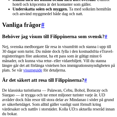
hotell och köpcentra är det kontanter som gäller.
Underskatta solen och myggen.
Ta med solkräm hemifrån
och använd myggmedel både dag och natt.
Vanliga frågor
#
Behöver jag visum till Filippinerna som svensk?
#
Nej, svenska medborgare får resa in visumfritt och stanna i upp till
30 dagar som turist. Du måste dock fylla i den kostnadsfria eTravel-
registreringen före ankomst, ha ett pass som är giltigt minst 6
månader, och kunna visa retur- eller vidarebiljett. Vill du stanna
längre går det att förlänga vistelsen hos immigrationsmyndigheten på
plats. Se vår
visumguide
för detaljerna.
Är det säkert att resa till Filippinerna?
#
De klassiska turistöarna — Palawan, Cebu, Bohol, Boracay och
Siargao — är trygga och tar emot miljoner turister varje år. UD
avråder dock från resor till stora delar av Mindanao i söder på grund
av säkerhetsläget. Som alltid gäller vanligt sunt förnuft kring
värdesaker och nattliv i storstäder. Kolla UD:s aktuella reseråd innan
du bokar.