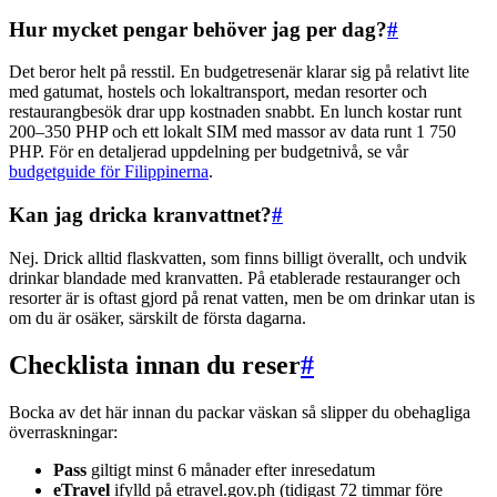
Hur mycket pengar behöver jag per dag?
#
Det beror helt på resstil. En budgetresenär klarar sig på relativt lite
med gatumat, hostels och lokaltransport, medan resorter och
restaurangbesök drar upp kostnaden snabbt. En lunch kostar runt
200–350 PHP och ett lokalt SIM med massor av data runt 1 750
PHP. För en detaljerad uppdelning per budgetnivå, se vår
budgetguide för Filippinerna
.
Kan jag dricka kranvattnet?
#
Nej. Drick alltid flaskvatten, som finns billigt överallt, och undvik
drinkar blandade med kranvatten. På etablerade restauranger och
resorter är is oftast gjord på renat vatten, men be om drinkar utan is
om du är osäker, särskilt de första dagarna.
Checklista innan du reser
#
Bocka av det här innan du packar väskan så slipper du obehagliga
överraskningar:
Pass
giltigt minst 6 månader efter inresedatum
eTravel
ifylld på etravel.gov.ph (tidigast 72 timmar före