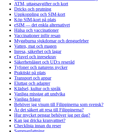
ATM, uttagsavgifter och kort
Dricks och prutning
Uppkoppling och SIM-kort
Köp SIM-kort på plats
eSIM — det enkla alternativet
Hälsa och vaccinationer
Vaccinationer inför resan
Myggburna sjukdomar och denguefeber
Vatten, mat och magen
Inresa, säkerhet och lagar
eTravel och inresekrav
Säkerhetsläget och UD:s reseråd
Tyfoner och naturens nycker
Praktiskt på plats
Transport och appar
Eluttag och adapter
Klädsel, kultur och språk
Vanliga misstag att undvika
Vanliga frågor
Behöver jag visum till Filippinerna som svensk?
Är det säkert att resa till Filippinerna?
Hur mycket pengar behöver jag per dag?
Kan jag dricka kranvattnet?
Checklista innan du reser
Sammanfattning