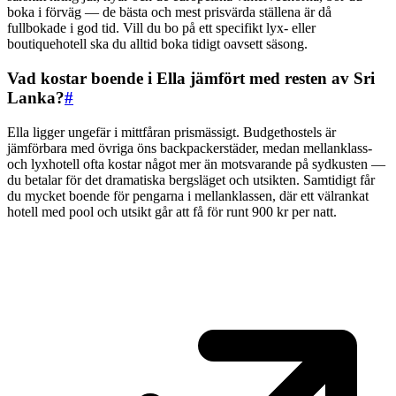
boka i förväg — de bästa och mest prisvärda ställena är då
fullbokade i god tid. Vill du bo på ett specifikt lyx- eller
boutiquehotell ska du alltid boka tidigt oavsett säsong.
Vad kostar boende i Ella jämfört med resten av Sri
Lanka?
#
Ella ligger ungefär i mittfåran prismässigt. Budgethostels är
jämförbara med övriga öns backpackerstäder, medan mellanklass-
och lyxhotell ofta kostar något mer än motsvarande på sydkusten —
du betalar för det dramatiska bergsläget och utsikten. Samtidigt får
du mycket boende för pengarna i mellanklassen, där ett välrankat
hotell med pool och utsikt går att få för runt 900 kr per natt.