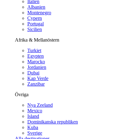
Italien
Albanien
Montenegro
Cypern
Portugal
Sicilien
Afrika & Mellanöstern
Turkiet
Egypten
Marocko
Jordanien
Dubai
Kap Verde
Zanzibar
Övriga
Nya Zeeland
Mexico
Island
Dominikanska republiken
Kuba
Sverige
Alla destinationer