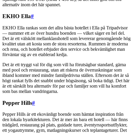
alternativ inom det här spannet.
EKHO Ella
#
EKHO Ella rankas som det allra bästa hotellet i Ella på Tripadvisor
— nummer ett av över hundra boenden — vilket säger en hel del.
Det är ett välskött mellanklasshotell som levererar genomgående hög
kvalitet utan att kosta som de stora resorterna. Rummen är moderna
och rena, och hotellet erbjuder den service och bekvämlighet man
förväntar sig av en etablerad kedja.
Det är ett tryggt val för dig som vill ha förutsägbar standard, gärna
med pool och restaurang, utan att riskera de överraskningar som
ibland kommer med mindre familjedrivna ställen. Eftersom det är så
högt rankat fylls det snabbt under högsäsong, så boka tidigt. Det här
är ett särskilt bra alternativ för par och familjer som vill ha komfort
som bas mellan vandringarna.
Pepper Hills
#
Pepper Hills är ett ekovänligt boende som hämtat inspiration från
den lokala byarkitekturen. Det är mer än bara ett hotell — här finns
trädgård, restaurang på plats, guidade turer, äventyrssportsutflykter,
ett yogautrymme, gym, matlagningskurser och teplantageturer. Det