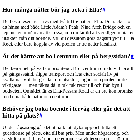
Hur många nätter bör jag boka i Ella?
#
De flesta resenärer trivs med två till tre nätter i Ella. Det räcker för
att hinna med både Little Adam’s Peak, Nine Arch Bridge och en
teplantageturné utan att stressa, och du får tid att verkligen njuta av
utsikten från ditt boende. Vill du dessutom göra dagsutflykt till Ella
Rock eller bara koppla av vid poolen är tre nätter idealiskt.
Är det bättre att bo i centrum eller på bergssidan?
#
Det beror helt på vad du prioriterar. Bo i centrum om du vill ha allt
på gångavstånd, slippa transport och leta efter socialt liv på
kvällarna. Välj bergssidan om utsikten, lugnet och poolen är det
viktigaste — men räkna då in tuk-tuk-resor till och från byn i
budgeten. Området längs Ella-Passara Road är en bra kompromiss
med nära både natur och centrum.
Behöver jag boka boende i förväg eller går det att
hitta på plats?
#
Under lågsäsong går det utmärkt att dyka upp och hitta ett
guesthouse på plats, ofta till bra pris. Men under högsäsong, och
särskilt kring jul, nyår och de europeiska vinterveckorna, bör du