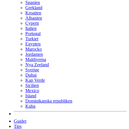
Spanien
Grekland
Kroatien
Albanien
Cypern
Italien
Portugal
Turkiet
Egypten
Marocko
Jordanien
Maldiverna
Nya Zeeland
Sverige
Dubai
Kap Verde
Sicilien
Mexico
Island
Dominikanska republiken
Kuba
Guider
Tips