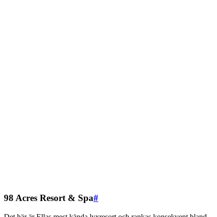
98 Acres Resort & Spa
#
Det här är Ellas mest kända lyxresort och rankas konsekvent bland