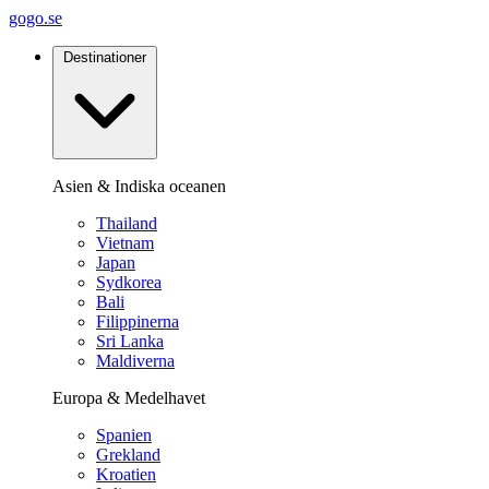
gogo.se
Destinationer
Asien & Indiska oceanen
Thailand
Vietnam
Japan
Sydkorea
Bali
Filippinerna
Sri Lanka
Maldiverna
Europa & Medelhavet
Spanien
Grekland
Kroatien