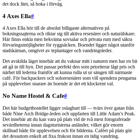
det dock litet, så boka i förväg.
4 Axes Ella
#
4 Axes Ella hör till de absolut billigaste alternativen på
bokningssajterna och riktar sig till aktiva resenärer och naturälskare.
Här finns enkla men bekväma sovsalar och privata rum med säkra
förvaringsmöjligheter för ryggsäcken. Boendet ligger något utanför
stadskärnan, omgivet av teplantager och vandringsleder.
Det avskilda läget innebär att du vaknar mitt i naturen men har en bit
att gå in till byn. Det passar perfekt den som prioriterar lågt pris och
närhet till lederna framför att kunna rulla ut ur sängen till närmaste
café. För backpackers och soloresenärer som vill spendera pengarna
på upplevelser snarare än boende är det ett klockrent val.
No Name Hostel & Cafe
#
Det här budgethostellet ligger oslagbart till — tvärs över gatan från
både Nine Arch Bridge-leden och uppfarten till Little Adam’s Peak.
Det innebär att du kan vara på plats vid de två mest fotograferade
sevärdheterna innan dagsturisterna anländer, vilket gör enorm
skillnad både för upplevelsen och för bilderna. Caféet på plats gör
det dessutom enkelt att fixa frukost innan en tidig vandring.