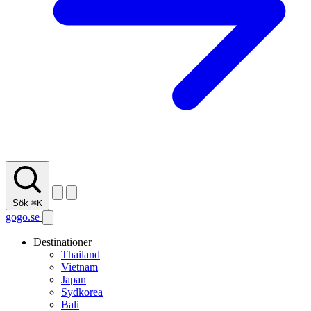
Sök
⌘K
gogo.se
Destinationer
Thailand
Vietnam
Japan
Sydkorea
Bali