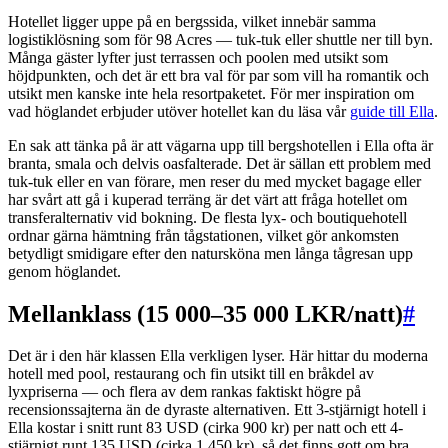
Hotellet ligger uppe på en bergssida, vilket innebär samma
logistiklösning som för 98 Acres — tuk-tuk eller shuttle ner till byn.
Många gäster lyfter just terrassen och poolen med utsikt som
höjdpunkten, och det är ett bra val för par som vill ha romantik och
utsikt men kanske inte hela resortpaketet. För mer inspiration om
vad höglandet erbjuder utöver hotellet kan du läsa vår
guide till Ella
.
En sak att tänka på är att vägarna upp till bergshotellen i Ella ofta är
branta, smala och delvis oasfalterade. Det är sällan ett problem med
tuk-tuk eller en van förare, men reser du med mycket bagage eller
har svårt att gå i kuperad terräng är det värt att fråga hotellet om
transferalternativ vid bokning. De flesta lyx- och boutiquehotell
ordnar gärna hämtning från tågstationen, vilket gör ankomsten
betydligt smidigare efter den natursköna men långa tågresan upp
genom höglandet.
Mellanklass (15 000–35 000 LKR/natt)
#
Det är i den här klassen Ella verkligen lyser. Här hittar du moderna
hotell med pool, restaurang och fin utsikt till en bråkdel av
lyxpriserna — och flera av dem rankas faktiskt högre på
recensionssajterna än de dyraste alternativen. Ett 3-stjärnigt hotell i
Ella kostar i snitt runt 83 USD (cirka 900 kr) per natt och ett 4-
stjärnigt runt 135 USD (cirka 1 450 kr), så det finns gott om bra