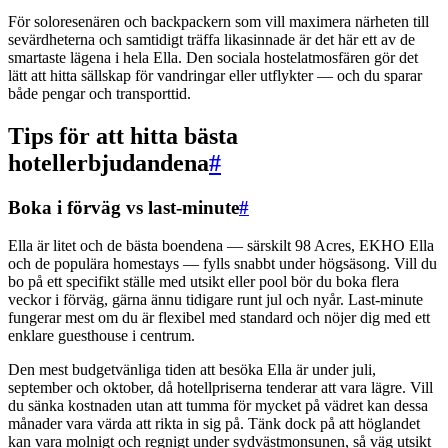
För soloresenären och backpackern som vill maximera närheten till
sevärdheterna och samtidigt träffa likasinnade är det här ett av de
smartaste lägena i hela Ella. Den sociala hostelatmosfären gör det
lätt att hitta sällskap för vandringar eller utflykter — och du sparar
både pengar och transporttid.
Tips för att hitta bästa
hotellerbjudandena
#
Boka i förväg vs last-minute
#
Ella är litet och de bästa boendena — särskilt 98 Acres, EKHO Ella
och de populära homestays — fylls snabbt under högsäsong. Vill du
bo på ett specifikt ställe med utsikt eller pool bör du boka flera
veckor i förväg, gärna ännu tidigare runt jul och nyår. Last-minute
fungerar mest om du är flexibel med standard och nöjer dig med ett
enklare guesthouse i centrum.
Den mest budgetvänliga tiden att besöka Ella är under juli,
september och oktober, då hotellpriserna tenderar att vara lägre. Vill
du sänka kostnaden utan att tumma för mycket på vädret kan dessa
månader vara värda att rikta in sig på. Tänk dock på att höglandet
kan vara molnigt och regnigt under sydvästmonsunen, så väg utsikt