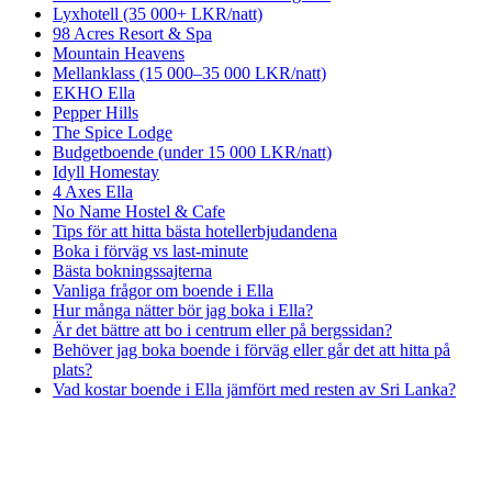
Lyxhotell (35 000+ LKR/natt)
98 Acres Resort & Spa
Mountain Heavens
Mellanklass (15 000–35 000 LKR/natt)
EKHO Ella
Pepper Hills
The Spice Lodge
Budgetboende (under 15 000 LKR/natt)
Idyll Homestay
4 Axes Ella
No Name Hostel & Cafe
Tips för att hitta bästa hotellerbjudandena
Boka i förväg vs last-minute
Bästa bokningssajterna
Vanliga frågor om boende i Ella
Hur många nätter bör jag boka i Ella?
Är det bättre att bo i centrum eller på bergssidan?
Behöver jag boka boende i förväg eller går det att hitta på
plats?
Vad kostar boende i Ella jämfört med resten av Sri Lanka?