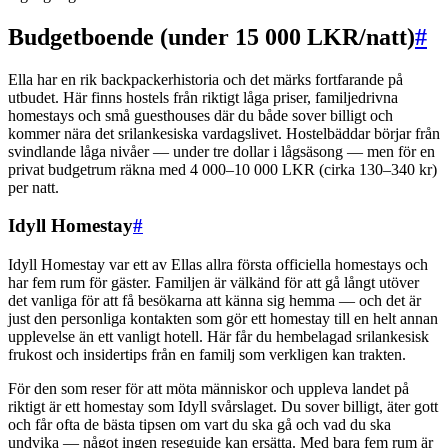
Budgetboende (under 15 000 LKR/natt)
#
Ella har en rik backpackerhistoria och det märks fortfarande på
utbudet. Här finns hostels från riktigt låga priser, familjedrivna
homestays och små guesthouses där du både sover billigt och
kommer nära det srilankesiska vardagslivet. Hostelbäddar börjar från
svindlande låga nivåer — under tre dollar i lågsäsong — men för en
privat budgetrum räkna med 4 000–10 000 LKR (cirka 130–340 kr)
per natt.
Idyll Homestay
#
Idyll Homestay var ett av Ellas allra första officiella homestays och
har fem rum för gäster. Familjen är välkänd för att gå långt utöver
det vanliga för att få besökarna att känna sig hemma — och det är
just den personliga kontakten som gör ett homestay till en helt annan
upplevelse än ett vanligt hotell. Här får du hembelagad srilankesisk
frukost och insidertips från en familj som verkligen kan trakten.
För den som reser för att möta människor och uppleva landet på
riktigt är ett homestay som Idyll svårslaget. Du sover billigt, äter gott
och får ofta de bästa tipsen om vart du ska gå och vad du ska
undvika — något ingen reseguide kan ersätta. Med bara fem rum är