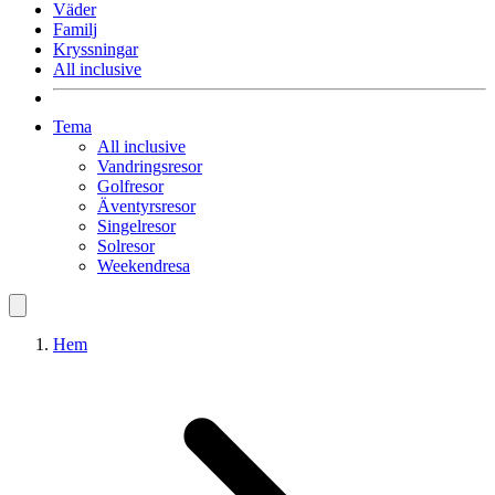
Väder
Familj
Kryssningar
All inclusive
Tema
All inclusive
Vandringsresor
Golfresor
Äventyrsresor
Singelresor
Solresor
Weekendresa
Hem