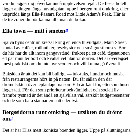
var du lägger dig påverkar ändå upplevelsen rejält. De flesta hotell
ligger antingen längs huvudgatan, uppe i bergen runt omkring, eller
utspridda längs Ella-Passara Road mot Little Adam’s Peak. Här är
de tre zoner du bör känna till innan du bokar.
Ella town — mitt i smeten
#
Själva byns centrum kretsar kring en enda huvudgata, Main Street,
kantad av caféer, rotibutiker, resebyråer och små guesthouses. Bor
du här har du allt inom gångavstånd: frukost på ett café, tågstationen
ett par minuter bort och kvällslivet utanför dörren. Det är överlägset
mest praktiskt om du inte hyr scooter och vill kunna gå överallt.
Baksidan är att det kan bli bullrigt — tuk-tuks, hundar och musik
från restaurangerna hörs in på natten. Du får sällan den där
drömutsikten över teplantagerna som Ella är känt för, eftersom husen
ligger tätt. För den som prioriterar bekvämlighet och socialt liv
framför tystnad är det ändå ett självklart val, särskilt budgetresenärer
och de som bara stannar en natt eller två.
Bergssidorna runt omkring — utsikten du drömt
om
#
Det är här Ellas mest ikoniska boenden ligger. Uppe på sluttningarna