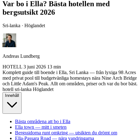
Var bo i Ella? Bästa hotellen med
bergsutsikt 2026
Sri-lanka · Höglandet
Andreas Lundberg
HOTELL
3 juni 2026
13 min
Komplett guide till boende i Ella, Sri Lanka — från lyxiga 98 Acres
med privat pool till budgetvänliga homestays nära Nine Arch Bridge
och Little Adam's Peak. Allt om områden, priser och var du bor bäst.
hotell
sri-lanka
Höglandet
Innehåll
Bästa områdena att bo i Ella
Ella town — mitt i smeten
Bergssidorna runt omkring — utsikten du drömt om
Ella-Passara Road — nära vandringarna