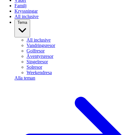
Väder
Familj
Kryssningar
All inclusive
Tema
All inclusive
Vandringsresor
Golfresor
Äventyrsresor
Singelresor
Solresor
Weekendresa
Alla teman