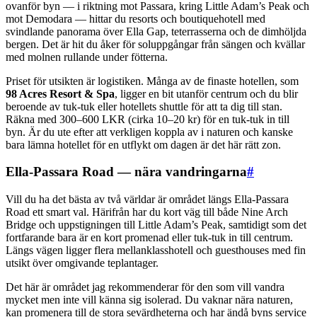
ovanför byn — i riktning mot Passara, kring Little Adam’s Peak och
mot Demodara — hittar du resorts och boutiquehotell med
svindlande panorama över Ella Gap, teterrasserna och de dimhöljda
bergen. Det är hit du åker för soluppgångar från sängen och kvällar
med molnen rullande under fötterna.
Priset för utsikten är logistiken. Många av de finaste hotellen, som
98 Acres Resort & Spa
, ligger en bit utanför centrum och du blir
beroende av tuk-tuk eller hotellets shuttle för att ta dig till stan.
Räkna med 300–600 LKR (cirka 10–20 kr) för en tuk-tuk in till
byn. Är du ute efter att verkligen koppla av i naturen och kanske
bara lämna hotellet för en utflykt om dagen är det här rätt zon.
Ella-Passara Road — nära vandringarna
#
Vill du ha det bästa av två världar är området längs Ella-Passara
Road ett smart val. Härifrån har du kort väg till både Nine Arch
Bridge och uppstigningen till Little Adam’s Peak, samtidigt som det
fortfarande bara är en kort promenad eller tuk-tuk in till centrum.
Längs vägen ligger flera mellanklasshotell och guesthouses med fin
utsikt över omgivande teplantager.
Det här är området jag rekommenderar för den som vill vandra
mycket men inte vill känna sig isolerad. Du vaknar nära naturen,
kan promenera till de stora sevärdheterna och har ändå byns service