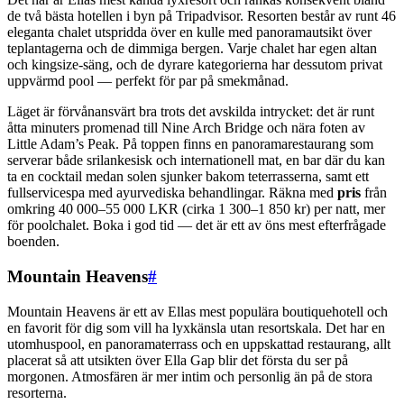
de två bästa hotellen i byn på Tripadvisor. Resorten består av runt 46
eleganta chalet utspridda över en kulle med panoramautsikt över
teplantagerna och de dimmiga bergen. Varje chalet har egen altan
och kingsize-säng, och de dyrare kategorierna har dessutom privat
uppvärmd pool — perfekt för par på smekmånad.
Läget är förvånansvärt bra trots det avskilda intrycket: det är runt
åtta minuters promenad till Nine Arch Bridge och nära foten av
Little Adam’s Peak. På toppen finns en panoramarestaurang som
serverar både srilankesisk och internationell mat, en bar där du kan
ta en cocktail medan solen sjunker bakom teterrasserna, samt ett
fullservicespa med ayurvediska behandlingar. Räkna med
pris
från
omkring 40 000–55 000 LKR (cirka 1 300–1 850 kr) per natt, mer
för poolchalet. Boka i god tid — det är ett av öns mest efterfrågade
boenden.
Mountain Heavens
#
Mountain Heavens är ett av Ellas mest populära boutiquehotell och
en favorit för dig som vill ha lyxkänsla utan resortskala. Det har en
utomhuspool, en panoramaterrass och en uppskattad restaurang, allt
placerat så att utsikten över Ella Gap blir det första du ser på
morgonen. Atmosfären är mer intim och personlig än på de stora
resorterna.