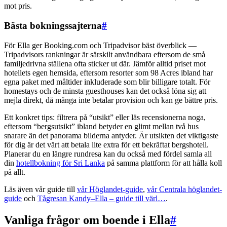
mot pris.
Bästa bokningssajterna
#
För Ella ger Booking.com och Tripadvisor bäst överblick —
Tripadvisors rankningar är särskilt användbara eftersom de små
familjedrivna ställena ofta sticker ut där. Jämför alltid priset mot
hotellets egen hemsida, eftersom resorter som 98 Acres ibland har
egna paket med måltider inkluderade som blir billigare totalt. För
homestays och de minsta guesthouses kan det också löna sig att
mejla direkt, då många inte betalar provision och kan ge bättre pris.
Ett konkret tips: filtrera på “utsikt” eller läs recensionerna noga,
eftersom “bergsutsikt” ibland betyder en glimt mellan två hus
snarare än det panorama bilderna antyder. Är utsikten det viktigaste
för dig är det värt att betala lite extra för ett bekräftat bergshotell.
Planerar du en längre rundresa kan du också med fördel samla all
din
hotellbokning för Sri Lanka
på samma plattform för att hålla koll
på allt.
Läs även vår guide till
vår Höglandet-guide
,
vår Centrala höglandet-
guide
och
Tågresan Kandy–Ella – guide till värl…
.
Vanliga frågor om boende i Ella
#