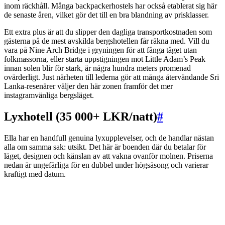
inom räckhåll. Många backpackerhostels har också etablerat sig här
de senaste åren, vilket gör det till en bra blandning av prisklasser.
Ett extra plus är att du slipper den dagliga transportkostnaden som
gästerna på de mest avskilda bergshotellen får räkna med. Vill du
vara på Nine Arch Bridge i gryningen för att fånga tåget utan
folkmassorna, eller starta uppstigningen mot Little Adam’s Peak
innan solen blir för stark, är några hundra meters promenad
ovärderligt. Just närheten till lederna gör att många återvändande Sri
Lanka-resenärer väljer den här zonen framför det mer
instagramvänliga bergsläget.
Lyxhotell (35 000+ LKR/natt)
#
Ella har en handfull genuina lyxupplevelser, och de handlar nästan
alla om samma sak: utsikt. Det här är boenden där du betalar för
läget, designen och känslan av att vakna ovanför molnen. Priserna
nedan är ungefärliga för en dubbel under högsäsong och varierar
kraftigt med datum.