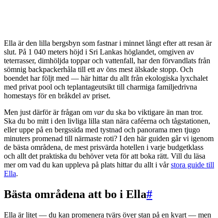
Ella är den lilla bergsbyn som fastnar i minnet långt efter att resan är
slut. På 1 040 meters höjd i Sri Lankas höglandet, omgiven av
teterrasser, dimhöljda toppar och vattenfall, har den förvandlats från
sömnig backpackerhåla till ett av öns mest älskade stopp. Och
boendet har följt med — här hittar du allt från ekologiska lyxchalet
med privat pool och teplantageutsikt till charmiga familjedrivna
homestays för en bråkdel av priset.
Men just därför är frågan om
var
du ska bo viktigare än man tror.
Ska du bo mitt i den livliga lilla stan nära caféerna och tågstationen,
eller uppe på en bergssida med tystnad och panorama men tjugo
minuters promenad till närmaste roti? I den här guiden går vi igenom
de bästa områdena, de mest prisvärda hotellen i varje budgetklass
och allt det praktiska du behöver veta för att boka rätt. Vill du läsa
mer om vad du kan uppleva på plats hittar du allt i vår
stora guide till
Ella
.
Bästa områdena att bo i Ella
#
Ella är litet — du kan promenera tvärs över stan på en kvart — men