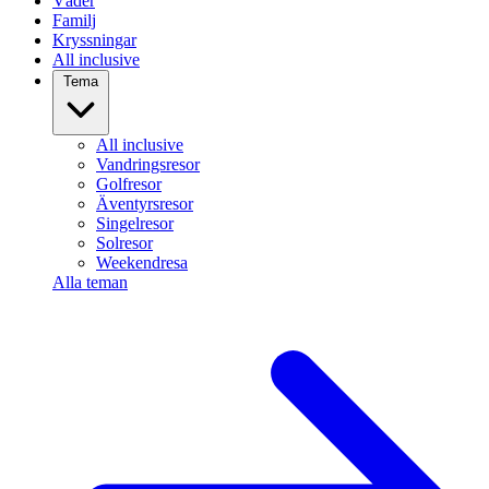
Väder
Familj
Kryssningar
All inclusive
Tema
All inclusive
Vandringsresor
Golfresor
Äventyrsresor
Singelresor
Solresor
Weekendresa
Alla teman