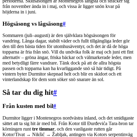
perioderna. Skidsäsongen är Montenegros längsta och sträcker sig
från november ända in i maj, och vissa år ligger snön kvar på
höjderna in i juni.
Högsäsong vs lågsäsong
#
Sommaren (juli–augusti) är den självklara högsäsongen för
vandring. Långa dagar, stabilt väder och fullt tillgängliga leder gör
den till den bästa tiden för utomhusäventyr, och det är då de höga
topparna är fria från snö. Vill du undvika folk är maj och juni ett fint
alternativ – gröna ängar, friska bäckar och välmarkerade leder, men
med betydligt färre vandrare. Tänk dock på att de allra högsta
passen och topparna kan ha kvarliggande snö så här tidigt. På
vintern byter Durmitor skepnad helt och blir en skidort och ett
vinterlandskap för dem som söker snö snarare än sol.
Så tar du dig hit
#
Från kusten med bil
#
Durmitor ligger i Montenegros nordvästra inland, och det smidigaste
sättet att ta sig hit är med bil. Från Kotor till Đurđevića Tara-bron tar
körningen runt
tre timmar
, och den vanligaste rutten går
Kotor/Tivat → Nikšić → Žabljak, antingen via Kotors serpentinväg