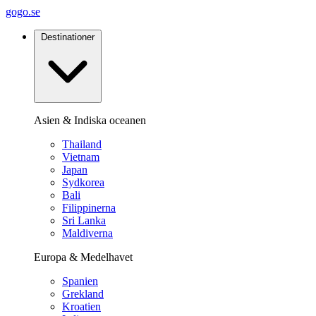
gogo.se
Destinationer
Asien & Indiska oceanen
Thailand
Vietnam
Japan
Sydkorea
Bali
Filippinerna
Sri Lanka
Maldiverna
Europa & Medelhavet
Spanien
Grekland
Kroatien