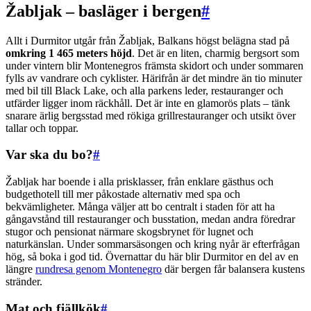
Žabljak – basläger i bergen
#
Allt i Durmitor utgår från Žabljak, Balkans högst belägna stad på
omkring 1 465 meters höjd
. Det är en liten, charmig bergsort som
under vintern blir Montenegros främsta skidort och under sommaren
fylls av vandrare och cyklister. Härifrån är det mindre än tio minuter
med bil till Black Lake, och alla parkens leder, restauranger och
utfärder ligger inom räckhåll. Det är inte en glamorös plats – tänk
snarare ärlig bergsstad med rökiga grillrestauranger och utsikt över
tallar och toppar.
Var ska du bo?
#
Žabljak har boende i alla prisklasser, från enklare gästhus och
budgethotell till mer påkostade alternativ med spa och
bekvämligheter. Många väljer att bo centralt i staden för att ha
gångavstånd till restauranger och busstation, medan andra föredrar
stugor och pensionat närmare skogsbrynet för lugnet och
naturkänslan. Under sommarsäsongen och kring nyår är efterfrågan
hög, så boka i god tid. Övernattar du här blir Durmitor en del av en
längre
rundresa genom Montenegro
där bergen får balansera kustens
stränder.
Mat och fjällkök
#