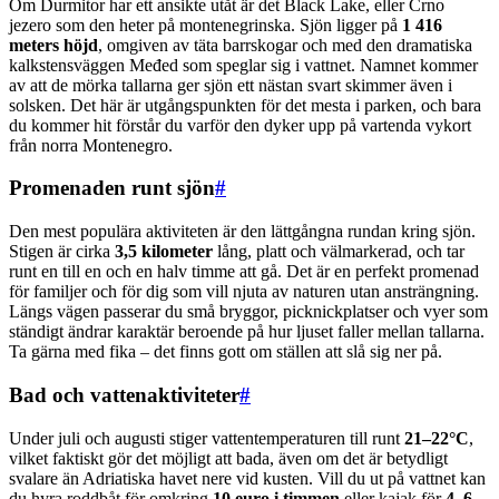
Om Durmitor har ett ansikte utåt är det Black Lake, eller Crno
jezero som den heter på montenegrinska. Sjön ligger på
1 416
meters höjd
, omgiven av täta barrskogar och med den dramatiska
kalkstensväggen Međed som speglar sig i vattnet. Namnet kommer
av att de mörka tallarna ger sjön ett nästan svart skimmer även i
solsken. Det här är utgångspunkten för det mesta i parken, och bara
du kommer hit förstår du varför den dyker upp på vartenda vykort
från norra Montenegro.
Promenaden runt sjön
#
Den mest populära aktiviteten är den lättgångna rundan kring sjön.
Stigen är cirka
3,5 kilometer
lång, platt och välmarkerad, och tar
runt en till en och en halv timme att gå. Det är en perfekt promenad
för familjer och för dig som vill njuta av naturen utan ansträngning.
Längs vägen passerar du små bryggor, picknickplatser och vyer som
ständigt ändrar karaktär beroende på hur ljuset faller mellan tallarna.
Ta gärna med fika – det finns gott om ställen att slå sig ner på.
Bad och vattenaktiviteter
#
Under juli och augusti stiger vattentemperaturen till runt
21–22°C
,
vilket faktiskt gör det möjligt att bada, även om det är betydligt
svalare än Adriatiska havet nere vid kusten. Vill du ut på vattnet kan
du hyra roddbåt för omkring
10 euro i timmen
eller kajak för
4–6