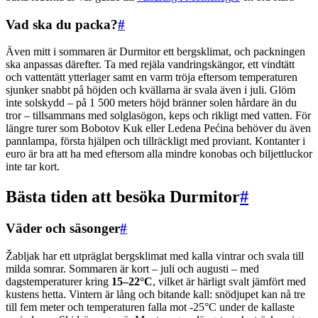
Vad ska du packa?
#
Även mitt i sommaren är Durmitor ett bergsklimat, och packningen
ska anpassas därefter. Ta med rejäla vandringskängor, ett vindtätt
och vattentätt ytterlager samt en varm tröja eftersom temperaturen
sjunker snabbt på höjden och kvällarna är svala även i juli. Glöm
inte solskydd – på 1 500 meters höjd bränner solen hårdare än du
tror – tillsammans med solglasögon, keps och rikligt med vatten. För
längre turer som Bobotov Kuk eller Ledena Pećina behöver du även
pannlampa, första hjälpen och tillräckligt med proviant. Kontanter i
euro är bra att ha med eftersom alla mindre konobas och biljettluckor
inte tar kort.
Bästa tiden att besöka Durmitor
#
Väder och säsonger
#
Žabljak har ett utpräglat bergsklimat med kalla vintrar och svala till
milda somrar. Sommaren är kort – juli och augusti – med
dagstemperaturer kring
15–22°C
, vilket är härligt svalt jämfört med
kustens hetta. Vintern är lång och bitande kall: snödjupet kan nå tre
till fem meter och temperaturen falla mot -25°C under de kallaste