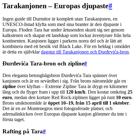
Tarakanjonen – Europas djupaste
#
Ingen guide till Durmitor är komplett utan Tarakanjonen, en
UNESCO-listad klyfta som med sina branter är den djupaste i
Europa. Floden Tara har under årtusenden skurit sig ner genom
kalkstenen och skapat ett landskap som lockar äventyrare från hela
kontinenten. Kanjonen ligger i parkens norra del och är lätt att
kombinera med ett besök vid Black Lake. För en heldag i området
är detta en självklar
dagstur till Tarakanjonen och Đurđevića-bron
.
Đurđevića Tara-bron och zipline
#
Den eleganta betongbågsbron Đurđevića Tara spänner över
kanjonen och är en sevärdhet i sig. Från brons närområde går en
zipline
över klyftan – Extreme Zipline Tara är drygt en kilometer
lång och du flyger fram i upp till
120 km/h
. Den kostar omkring
25
euro
, medan den kortare Red Rock-ziplinen ligger på runt
10 euro
.
Brons utsiktsområde är
öppet 10–19, från 15 april till 1 oktober
.
Det är en av Montenegros mest fotograferade platser, och
adrenalinkicken över Europas djupaste kanjon glömmer du inte i
första taget.
Rafting på Tara
#