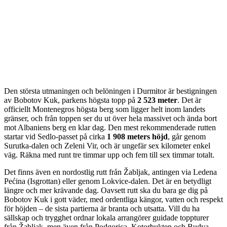
Den största utmaningen och belöningen i Durmitor är bestigningen
av Bobotov Kuk, parkens högsta topp på
2 523 meter
. Det är
officiellt Montenegros högsta berg som ligger helt inom landets
gränser, och från toppen ser du ut över hela massivet och ända bort
mot Albaniens berg en klar dag. Den mest rekommenderade rutten
startar vid Sedlo-passet på cirka
1 908 meters höjd
, går genom
Surutka-dalen och Zeleni Vir, och är ungefär sex kilometer enkel
väg. Räkna med runt tre timmar upp och fem till sex timmar totalt.
Det finns även en nordostlig rutt från Žabljak, antingen via Ledena
Pećina (Isgrottan) eller genom Lokvice-dalen. Det är en betydligt
längre och mer krävande dag. Oavsett rutt ska du bara ge dig på
Bobotov Kuk i gott väder, med ordentliga kängor, vatten och respekt
för höjden – de sista partierna är branta och utsatta. Vill du ha
sällskap och trygghet ordnar lokala arrangörer guidade toppturer
från Žabljak, men även från Podgorica, Kotorbukten och Budva.