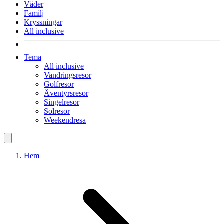
Väder
Familj
Kryssningar
All inclusive
Tema
All inclusive
Vandringsresor
Golfresor
Äventyrsresor
Singelresor
Solresor
Weekendresa
Hem