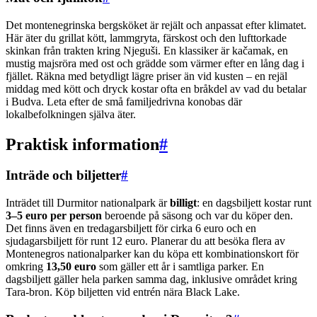
Det montenegrinska bergsköket är rejält och anpassat efter klimatet.
Här äter du grillat kött, lammgryta, färskost och den lufttorkade
skinkan från trakten kring Njeguši. En klassiker är kačamak, en
mustig majsröra med ost och grädde som värmer efter en lång dag i
fjället. Räkna med betydligt lägre priser än vid kusten – en rejäl
middag med kött och dryck kostar ofta en bråkdel av vad du betalar
i Budva. Leta efter de små familjedrivna konobas där
lokalbefolkningen själva äter.
Praktisk information
#
Inträde och biljetter
#
Inträdet till Durmitor nationalpark är
billigt
: en dagsbiljett kostar runt
3–5 euro per person
beroende på säsong och var du köper den.
Det finns även en tredagarsbiljett för cirka 6 euro och en
sjudagarsbiljett för runt 12 euro. Planerar du att besöka flera av
Montenegros nationalparker kan du köpa ett kombinationskort för
omkring
13,50 euro
som gäller ett år i samtliga parker. En
dagsbiljett gäller hela parken samma dag, inklusive området kring
Tara-bron. Köp biljetten vid entrén nära Black Lake.