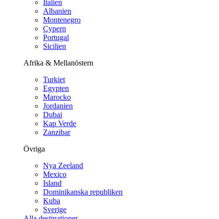
Italien
Albanien
Montenegro
Cypern
Portugal
Sicilien
Afrika & Mellanöstern
Turkiet
Egypten
Marocko
Jordanien
Dubai
Kap Verde
Zanzibar
Övriga
Nya Zeeland
Mexico
Island
Dominikanska republiken
Kuba
Sverige
Alla destinationer