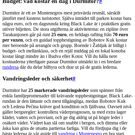
Budget: vad kostar en dag i Durmitor?
#
Durmitor är ett av Montenegros mest prisvärda resmål, särskilt
jämfört med kustens turistorter. Själva inträdet till parken kostar bara
några euro, och en dagsrunda kring Black Lake är i praktiken gratis
utöver biljetten. De stora utgifterna är aktiviteterna: en zipline över
Tarakanjonen går på runt
25 euro
, en heldags rafting från
70 euro
per vuxen
, och en guidad toppbestigning av Bobotov Kuk kostar
mer beroende på arrangör och grupp. Boende i Žabljak är billigt i
budget- och mellanklass, och en rejäl middag på en lokal konoba
kostar långt mindre än i Budva eller Kotor. Vill du hålla nere
kostnaderna ytterligare passar Durmitor utmärkt in i en bredare
rundresa
där du delar bilhyra och drar ut på de gratis lederna.
Vandringsleder och säkerhet
#
Durmitor har
25 markerade vandringsleder
som spänner från
enkla familjepromenader till krävande toppbestigningar. Black Lake-
rundan är den lättaste och mest tillgängliga, medan Bobotov Kuk
och Ledena Pećina kräver god kondition och fjällvana. Oavsett nivå
gäller bergsregler: kontrollera väderprognosen, ta med extra lager
kläder, vatten och proviant, och ge dig aldrig ut på högre leder i
osäkert väder. Vädret kan slå om snabbt i bergen, och dimma eller
åska kan göra de utsatta partierna farliga. Vill du fördjupa dig i de
bästa lederna är vår guide till
vandring i Montenegro
en bra start.