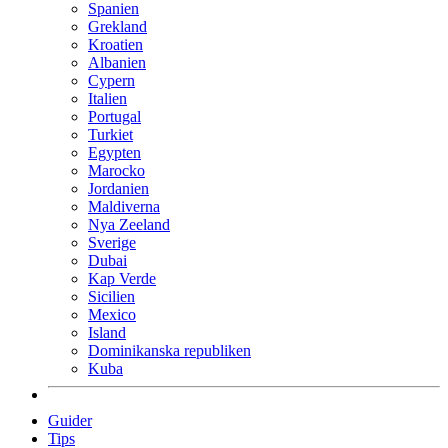
Spanien
Grekland
Kroatien
Albanien
Cypern
Italien
Portugal
Turkiet
Egypten
Marocko
Jordanien
Maldiverna
Nya Zeeland
Sverige
Dubai
Kap Verde
Sicilien
Mexico
Island
Dominikanska republiken
Kuba
Guider
Tips