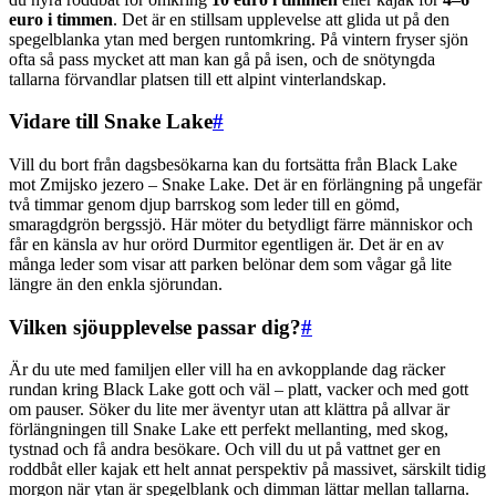
euro i timmen
. Det är en stillsam upplevelse att glida ut på den
spegelblanka ytan med bergen runtomkring. På vintern fryser sjön
ofta så pass mycket att man kan gå på isen, och de snötyngda
tallarna förvandlar platsen till ett alpint vinterlandskap.
Vidare till Snake Lake
#
Vill du bort från dagsbesökarna kan du fortsätta från Black Lake
mot Zmijsko jezero – Snake Lake. Det är en förlängning på ungefär
två timmar genom djup barrskog som leder till en gömd,
smaragdgrön bergssjö. Här möter du betydligt färre människor och
får en känsla av hur orörd Durmitor egentligen är. Det är en av
många leder som visar att parken belönar dem som vågar gå lite
längre än den enkla sjörundan.
Vilken sjöupplevelse passar dig?
#
Är du ute med familjen eller vill ha en avkopplande dag räcker
rundan kring Black Lake gott och väl – platt, vacker och med gott
om pauser. Söker du lite mer äventyr utan att klättra på allvar är
förlängningen till Snake Lake ett perfekt mellanting, med skog,
tystnad och få andra besökare. Och vill du ut på vattnet ger en
roddbåt eller kajak ett helt annat perspektiv på massivet, särskilt tidig
morgon när ytan är spegelblank och dimman lättar mellan tallarna.