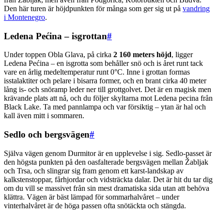
Den här turen är höjdpunkten för många som ger sig ut på
vandring
i Montenegro
.
Ledena Pećina – isgrottan
#
Under toppen Obla Glava, på cirka
2 160 meters höjd
, ligger
Ledena Pećina – en isgrotta som behåller snö och is året runt tack
vare en årlig medeltemperatur runt 0°C. Inne i grottan formas
isstalaktiter och pelare i bisarra former, och en brant cirka 40 meter
lång is- och snöramp leder ner till grottgolvet. Det är en magisk men
krävande plats att nå, och du följer skyltarna mot Ledena pecina från
Black Lake. Ta med pannlampa och var försiktig – ytan är hal och
kall även mitt i sommaren.
Sedlo och bergsvägen
#
Själva vägen genom Durmitor är en upplevelse i sig. Sedlo-passet är
den högsta punkten på den oasfalterade bergsvägen mellan Žabljak
och Trsa, och slingrar sig fram genom ett karst-landskap av
kalkstenstoppar, fårhjordar och vidsträckta dalar. Det är hit du tar dig
om du vill se massivet från sin mest dramatiska sida utan att behöva
klättra. Vägen är bäst lämpad för sommarhalvåret – under
vinterhalvåret är de höga passen ofta snötäckta och stängda.