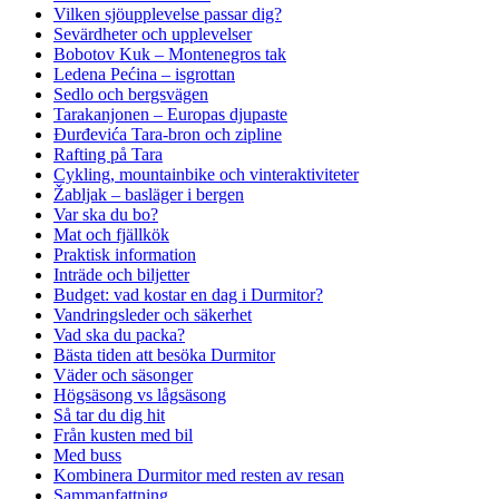
Vilken sjöupplevelse passar dig?
Sevärdheter och upplevelser
Bobotov Kuk – Montenegros tak
Ledena Pećina – isgrottan
Sedlo och bergsvägen
Tarakanjonen – Europas djupaste
Đurđevića Tara-bron och zipline
Rafting på Tara
Cykling, mountainbike och vinteraktiviteter
Žabljak – basläger i bergen
Var ska du bo?
Mat och fjällkök
Praktisk information
Inträde och biljetter
Budget: vad kostar en dag i Durmitor?
Vandringsleder och säkerhet
Vad ska du packa?
Bästa tiden att besöka Durmitor
Väder och säsonger
Högsäsong vs lågsäsong
Så tar du dig hit
Från kusten med bil
Med buss
Kombinera Durmitor med resten av resan
Sammanfattning