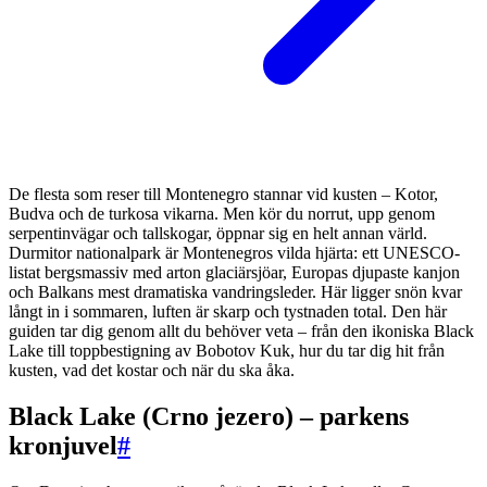
De flesta som reser till Montenegro stannar vid kusten – Kotor,
Budva och de turkosa vikarna. Men kör du norrut, upp genom
serpentinvägar och tallskogar, öppnar sig en helt annan värld.
Durmitor nationalpark är Montenegros vilda hjärta: ett UNESCO-
listat bergsmassiv med arton glaciärsjöar, Europas djupaste kanjon
och Balkans mest dramatiska vandringsleder. Här ligger snön kvar
långt in i sommaren, luften är skarp och tystnaden total. Den här
guiden tar dig genom allt du behöver veta – från den ikoniska Black
Lake till toppbestigning av Bobotov Kuk, hur du tar dig hit från
kusten, vad det kostar och när du ska åka.
Black Lake (Crno jezero) – parkens
kronjuvel
#