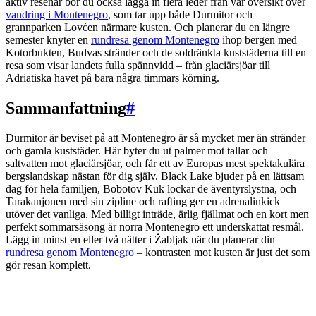
aktiv resenär bör du också lägga in flera leder från vår översikt över
vandring i Montenegro
, som tar upp både Durmitor och
grannparken Lovćen närmare kusten. Och planerar du en längre
semester knyter en
rundresa genom Montenegro
ihop bergen med
Kotorbukten, Budvas stränder och de soldränkta kuststäderna till en
resa som visar landets fulla spännvidd – från glaciärsjöar till
Adriatiska havet på bara några timmars körning.
Sammanfattning
#
Durmitor är beviset på att Montenegro är så mycket mer än stränder
och gamla kuststäder. Här byter du ut palmer mot tallar och
saltvatten mot glaciärsjöar, och får ett av Europas mest spektakulära
bergslandskap nästan för dig själv. Black Lake bjuder på en lättsam
dag för hela familjen, Bobotov Kuk lockar de äventyrslystna, och
Tarakanjonen med sin zipline och rafting ger en adrenalinkick
utöver det vanliga. Med billigt inträde, ärlig fjällmat och en kort men
perfekt sommarsäsong är norra Montenegro ett underskattat resmål.
Lägg in minst en eller två nätter i Žabljak när du planerar din
rundresa genom Montenegro
– kontrasten mot kusten är just det som
gör resan komplett.