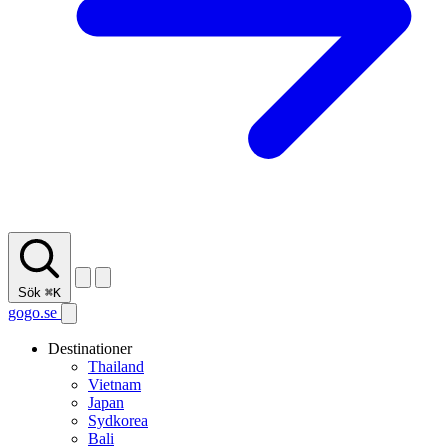
Sök
⌘K
gogo.se
Destinationer
Thailand
Vietnam
Japan
Sydkorea
Bali