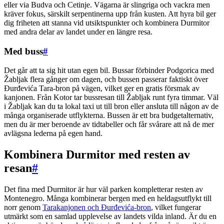
eller via Budva och Cetinje. Vägarna är slingriga och vackra men
kräver fokus, särskilt serpentinerna upp från kusten. Att hyra bil ger
dig friheten att stanna vid utsiktspunkter och kombinera Durmitor
med andra delar av landet under en längre resa.
Med buss
#
Det går att ta sig hit utan egen bil. Bussar förbinder Podgorica med
Žabljak flera gånger om dagen, och bussen passerar faktiskt över
Đurđevića Tara-bron på vägen, vilket ger en gratis försmak av
kanjonen. Från Kotor tar bussresan till Žabljak runt fyra timmar. Väl
i Žabljak kan du ta lokal taxi ut till bron eller ansluta till någon av de
många organiserade utflykterna. Bussen är ett bra budgetalternativ,
men du är mer beroende av tidtabeller och får svårare att nå de mer
avlägsna lederna på egen hand.
Kombinera Durmitor med resten av
resan
#
Det fina med Durmitor är hur väl parken kompletterar resten av
Montenegro. Många kombinerar bergen med en heldagsutflykt till
norr genom
Tarakanjonen och Đurđevića-bron
, vilket fungerar
utmärkt som en samlad upplevelse av landets vilda inland. Är du en