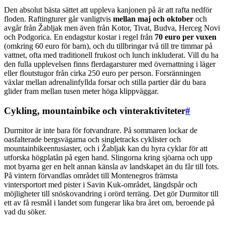
Den absolut bästa sättet att uppleva kanjonen på är att rafta nedför
floden. Raftingturer går vanligtvis
mellan maj och oktober
och
avgår från Žabljak men även från Kotor, Tivat, Budva, Herceg Novi
och Podgorica. En endagstur kostar i regel från
70 euro per vuxen
(omkring 60 euro för barn), och du tillbringar två till tre timmar på
vattnet, ofta med traditionell frukost och lunch inkluderat. Vill du ha
den fulla upplevelsen finns flerdagarsturer med övernattning i läger
eller floutstugor från cirka 250 euro per person. Forsränningen
växlar mellan adrenalinfyllda forsar och stilla partier där du bara
glider fram mellan tusen meter höga klippväggar.
Cykling, mountainbike och vinteraktiviteter
#
Durmitor är inte bara för fotvandrare. På sommaren lockar de
oasfalterade bergsvägarna och singletracks cyklister och
mountainbikeentusiaster, och i Žabljak kan du hyra cyklar för att
utforska högplatån på egen hand. Slingorna kring sjöarna och upp
mot byarna ger en helt annan känsla av landskapet än du får till fots.
På vintern förvandlas området till Montenegros främsta
vintersportort med pister i Savin Kuk-området, längdspår och
möjligheter till snöskovandring i orörd terräng. Det gör Durmitor till
ett av få resmål i landet som fungerar lika bra året om, beroende på
vad du söker.