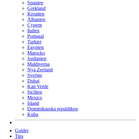
Spanien
Grekland
Kroatien
Albanien
Cypern
Italien
Portugal
Turkiet
Egypten
Marocko
Jordanien
Maldiverna
Nya Zeeland
Sverige
Dubai
Kap Verde
Sicilien
Mexico
Island
Dominikanska republiken
Kuba
Guider
Tips