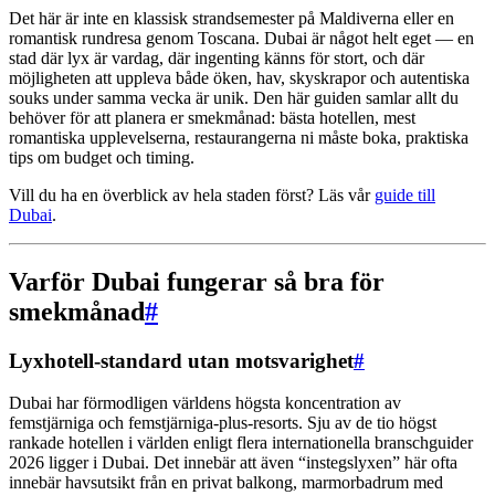
Det här är inte en klassisk strandsemester på Maldiverna eller en
romantisk rundresa genom Toscana. Dubai är något helt eget — en
stad där lyx är vardag, där ingenting känns för stort, och där
möjligheten att uppleva både öken, hav, skyskrapor och autentiska
souks under samma vecka är unik. Den här guiden samlar allt du
behöver för att planera er smekmånad: bästa hotellen, mest
romantiska upplevelserna, restaurangerna ni måste boka, praktiska
tips om budget och timing.
Vill du ha en överblick av hela staden först? Läs vår
guide till
Dubai
.
Varför Dubai fungerar så bra för
smekmånad
#
Lyxhotell-standard utan motsvarighet
#
Dubai har förmodligen världens högsta koncentration av
femstjärniga och femstjärniga-plus-resorts. Sju av de tio högst
rankade hotellen i världen enligt flera internationella branschguider
2026 ligger i Dubai. Det innebär att även “instegslyxen” här ofta
innebär havsutsikt från en privat balkong, marmorbadrum med