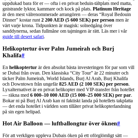
uppdukad bara för er — ofta i en privat beduin-tältplats med matta,
gnistrande lyktor, kammare och kock på plats.
Platinum Heritage
är den mest välrenommerade arrangören — deras “Royal Bedouin
Dinner” kostar runt
2 200 AED (5 600 SEK) per person
men är
värt varje krona. Tidpunkten är magisk: solnedgång över
sanddynerna, sedan fullmåne om tajmingen är rätt. Läs mer i vår
guide till desert safari
.
Helikoptertur över Palm Jumeirah och Burj
Khalifa
#
En
helikoptertur
är den absolut bästa investeringen för par som vill
se Dubai från ovan. Den klassiska “City Tour” är 22 minuter och
täcker Palm Jumeirah, World Islands, Burj Al Arab, Burj Khalifa
och Downtown från ungefär
825 AED (2 100 SEK) per person
.
Lyxalternativet är en privat helikopter med VIP-transfer från hotellet
— räkna med
6 000–10 000 AED (15 000–25 000 SEK) per par
.
Bokar ni på Burj Al Arab kan ni faktiskt landa på hotellets takplatta
— det enda hotellet i världen som tillåter privat helikopterlandning
på sin egen helipad.
Hot Air Balloon — luftballongtur över öknen
#
För att verkligen uppleva Dubais öken på ett oförglömligt sätt —