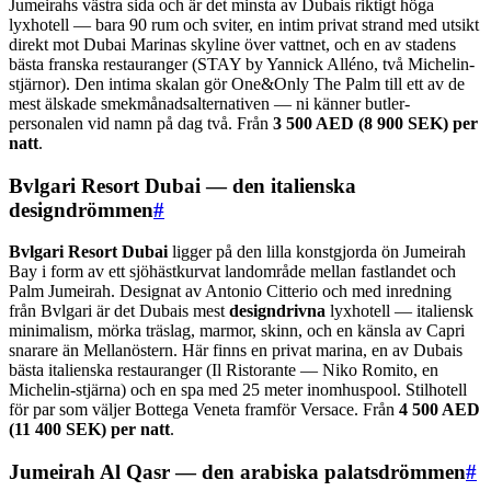
Jumeirahs västra sida och är det minsta av Dubais riktigt höga
lyxhotell — bara 90 rum och sviter, en intim privat strand med utsikt
direkt mot Dubai Marinas skyline över vattnet, och en av stadens
bästa franska restauranger (STAY by Yannick Alléno, två Michelin-
stjärnor). Den intima skalan gör One&Only The Palm till ett av de
mest älskade smekmånadsalternativen — ni känner butler-
personalen vid namn på dag två. Från
3 500 AED (8 900 SEK) per
natt
.
Bvlgari Resort Dubai — den italienska
designdrömmen
#
Bvlgari Resort Dubai
ligger på den lilla konstgjorda ön Jumeirah
Bay i form av ett sjöhästkurvat landområde mellan fastlandet och
Palm Jumeirah. Designat av Antonio Citterio och med inredning
från Bvlgari är det Dubais mest
designdrivna
lyxhotell — italiensk
minimalism, mörka träslag, marmor, skinn, och en känsla av Capri
snarare än Mellanöstern. Här finns en privat marina, en av Dubais
bästa italienska restauranger (Il Ristorante — Niko Romito, en
Michelin-stjärna) och en spa med 25 meter inomhuspool. Stilhotell
för par som väljer Bottega Veneta framför Versace. Från
4 500 AED
(11 400 SEK) per natt
.
Jumeirah Al Qasr — den arabiska palatsdrömmen
#