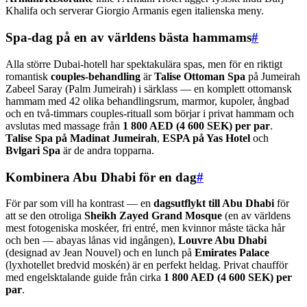
Khalifa och serverar Giorgio Armanis egen italienska meny.
Spa-dag på en av världens bästa hammams
#
Alla större Dubai-hotell har spektakulära spas, men för en riktigt
romantisk
couples-behandling
är
Talise Ottoman Spa
på Jumeirah
Zabeel Saray (Palm Jumeirah) i särklass — en komplett ottomansk
hammam med 42 olika behandlingsrum, marmor, kupoler, ångbad
och en två-timmars couples-rituall som börjar i privat hammam och
avslutas med massage från
1 800 AED (4 600 SEK) per par
.
Talise Spa på Madinat Jumeirah
,
ESPA på Yas Hotel
och
Bvlgari Spa
är de andra topparna.
Kombinera Abu Dhabi för en dag
#
För par som vill ha kontrast — en
dagsutflykt till Abu Dhabi
för
att se den otroliga
Sheikh Zayed Grand Mosque
(en av världens
mest fotogeniska moskéer, fri entré, men kvinnor måste täcka hår
och ben — abayas lånas vid ingången),
Louvre Abu Dhabi
(designad av Jean Nouvel) och en lunch på
Emirates Palace
(lyxhotellet bredvid moskén) är en perfekt heldag. Privat chaufför
med engelsktalande guide från cirka
1 800 AED (4 600 SEK) per
par
.