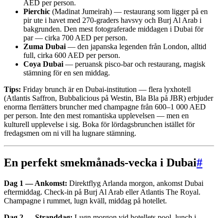
AED per person.
Pierchic
(Madinat Jumeirah) — restaurang som ligger på en
pir ute i havet med 270-graders havsvy och Burj Al Arab i
bakgrunden. Den mest fotograferade middagen i Dubai för
par — cirka 700 AED per person.
Zuma Dubai
— den japanska legenden från London, alltid
full, cirka 600 AED per person.
Coya Dubai
— peruansk pisco-bar och restaurang, magisk
stämning för en sen middag.
Tips:
Friday brunch är en Dubai-institution — flera lyxhotell
(Atlantis Saffron, Bubbalicious på Westin, Bla Bla på JBR) erbjuder
enorma flerrätters bruncher med champagne från 600–1 000 AED
per person. Inte den mest romantiska upplevelsen — men en
kulturell upplevelse i sig. Boka för lördagsbrunchen istället för
fredagsmen om ni vill ha lugnare stämning.
En perfekt smekmånads-vecka i Dubai
#
Dag 1 — Ankomst:
Direktflyg Arlanda morgon, ankomst Dubai
eftermiddag. Check-in på Burj Al Arab eller Atlantis The Royal.
Champagne i rummet, lugn kväll, middag på hotellet.
Dag 2 — Stranddag:
Lugn morgon vid hotellets pool, lunch i