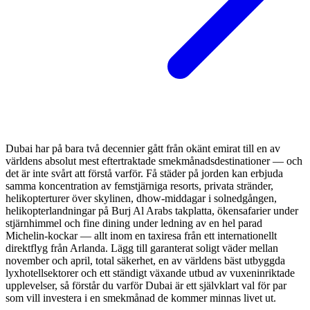
Dubai har på bara två decennier gått från okänt emirat till en av
världens absolut mest eftertraktade smekmånadsdestinationer — och
det är inte svårt att förstå varför. Få städer på jorden kan erbjuda
samma koncentration av femstjärniga resorts, privata stränder,
helikopterturer över skylinen, dhow-middagar i solnedgången,
helikopterlandningar på Burj Al Arabs takplatta, ökensafarier under
stjärnhimmel och fine dining under ledning av en hel parad
Michelin-kockar — allt inom en taxiresa från ett internationellt
direktflyg från Arlanda. Lägg till garanterat soligt väder mellan
november och april, total säkerhet, en av världens bäst utbyggda
lyxhotellsektorer och ett ständigt växande utbud av vuxeninriktade
upplevelser, så förstår du varför Dubai är ett självklart val för par
som vill investera i en smekmånad de kommer minnas livet ut.