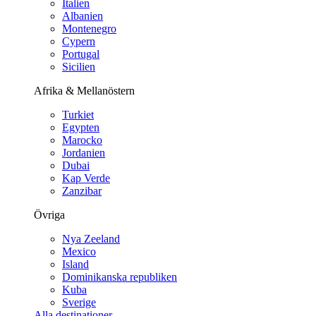
Italien
Albanien
Montenegro
Cypern
Portugal
Sicilien
Afrika & Mellanöstern
Turkiet
Egypten
Marocko
Jordanien
Dubai
Kap Verde
Zanzibar
Övriga
Nya Zeeland
Mexico
Island
Dominikanska republiken
Kuba
Sverige
Alla destinationer