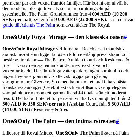
premierar par och vuxna framför familjer. Här bor ni om ni vill ha
den moderna, designdrivna lyxen utan barnträngseln på
systerhotellet The Palm. Grundrummen från
4 000 AED (10 200
SEK) per natt
, sviter från
9 000 AED (22 800 SEK)
. Läs mer i vår
guide till Atlantis The Palm
som även täcker The Royal.
One&Only Royal Mirage — den klassiska oasen
#
One&Only Royal Mirage
vid Jumeirah Beach är ett mauriskt-
arabiskt resort som ligger längs en kilometerlång privat strand och
består av tre delar — The Palace, Arabian Court och Residence &
Spa — varav den sistnämnda är det mest exklusiva och
vuxeninriktade. Här finns inga vattenparker, ingen barnklubb och
ingen Beyoncé-glamour. Istället: skuggiga palmgårdar,
springbrunnar, Givenchy Spa med hammam, ett av Dubais bästa
franska restauranger (Celebrities) och en stillsam, värdig elegans
som påminner mer om ett gammalt arabiskt palats än ett modernt
resort. Det här är hotellet för par som vill ha lyx utan glitter. Från
2
500 AED (6 350 SEK) per natt
i Arabian Court, från
5 500 AED
(14 000 SEK)
i Residence & Spa.
One&Only The Palm — den intima retreaten
#
Lillebror till Royal Mirage,
One&Only The Palm
ligger på Palm