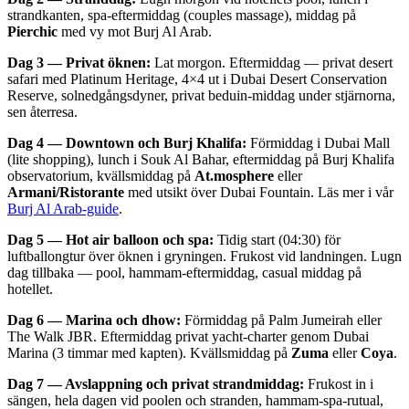
strandkanten, spa-eftermiddag (couples massage), middag på
Pierchic
med vy mot Burj Al Arab.
Dag 3 — Privat öknen:
Lat morgon. Eftermiddag — privat desert
safari med Platinum Heritage, 4×4 ut i Dubai Desert Conservation
Reserve, solnedgångsdyner, privat beduin-middag under stjärnorna,
sen återresa.
Dag 4 — Downtown och Burj Khalifa:
Förmiddag i Dubai Mall
(lite shopping), lunch i Souk Al Bahar, eftermiddag på Burj Khalifa
observatorium, kvällsmiddag på
At.mosphere
eller
Armani/Ristorante
med utsikt över Dubai Fountain. Läs mer i vår
Burj Al Arab-guide
.
Dag 5 — Hot air balloon och spa:
Tidig start (04:30) för
luftballongtur över öknen i gryningen. Frukost vid landningen. Lugn
dag tillbaka — pool, hammam-eftermiddag, casual middag på
hotellet.
Dag 6 — Marina och dhow:
Förmiddag på Palm Jumeirah eller
The Walk JBR. Eftermiddag privat yacht-charter genom Dubai
Marina (3 timmar med kapten). Kvällsmiddag på
Zuma
eller
Coya
.
Dag 7 — Avslappning och privat strandmiddag:
Frukost in i
sängen, hela dagen vid poolen och stranden, hammam-spa-rutual,