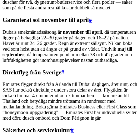
duschar för två, dygnetrunt-butlerservice och flera pooler — saker
som på de flesta andra resmål kostar dubbelt så mycket.
Garanterat sol november till april
#
Dubais smekmånadssäsong är
november till april
, då temperaturen
ligger på behagliga 22–30 grader på dagen och 16–22 på natten.
Havet är runt 24–26 grader. Regn är extremt sällsynt. Ni kan boka
vad som helst utan att ångra er på grund av väder. Undvik
maj till
september
, då temperaturen pendlar mellan 38 och 45 grader och
luftfuktigheten gör utomhusupplevelser nästan outhärdliga.
Direktflyg från Sverige
#
Emirates flyger direkt från Arlanda till Dubai dagligen, året runt, och
SAS har också direktlinje under stora delar av året. Flygtiden är
cirka 6 timmar 45 minuter ut och 7 timmar hem — kortare än till
Thailand och betydligt mindre tröttsamt än rundresor med
mellanlandning. Boka gärna Emirates Business eller First Class som
“honeymoon-uppgradering” — Emirates First har individuella sviter
med dörr, dusch ombord och Dom Pérignon ingår.
Säkerhet och servicekultur
#