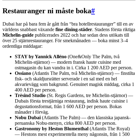
Restauranger ni måste boka
#
Dubai har på bara fem år gått från “bra hotellrestauranger” till en av
världens snabbast växande
fine dining-städer
. Stadens första riktiga
Michelin-guide
publicerades 2022 och har sedan dess utökats till
över 25 stjärnrestauranger. För smekmånaden — boka minst 3–4
ordentliga middagar:
STAY by Yannick Alléno
(One&Only The Palm, två
Michelin-stjärnor) — modern fransk haute cuisine med
ostmagasin du kan vandra in i. Cirka 1 200 AED per person.
Ossiano
(Atlantis The Palm, två Michelin-stjärnor) — finstilta
fisk- och skaldjursrätter serverade i en sal med en hel
akvarievägg som bakgrund. Genuinet magisk middag, cirka 1
400 AED per person.
Trèsind Studio
(St. Regis Gardens, tre Michelin-stjärnor) —
Dubais första trestjärniga restaurang, indisk haute cuisine i
degustationsformat, från 1 600 AED per person. Bokas
månader i förväg.
Nobu Dubai
(Atlantis The Palm) — den klassiska japansk-
peruanska Nobu-menyn, cirka 800 AED per person.
Gastronomy by Heston Blumenthal
(Atlantis The Royal)
— Hestons mest experimentella meny någonsin, från 1 500