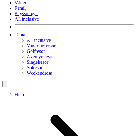
Väder
Familj
Kryssningar
All inclusive
Tema
All inclusive
Vandringsresor
Golfresor
Äventyrsresor
Singelresor
Solresor
Weekendresa
Hem