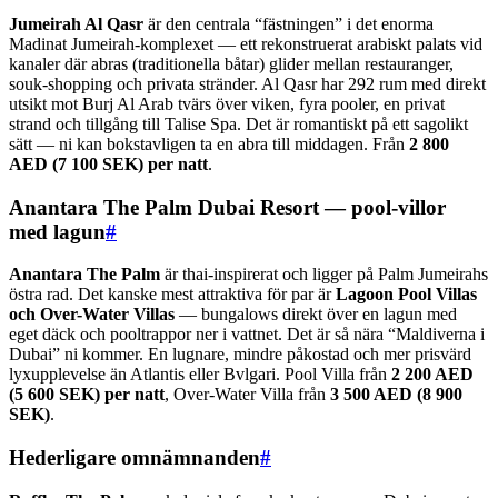
Jumeirah Al Qasr
är den centrala “fästningen” i det enorma
Madinat Jumeirah-komplexet — ett rekonstruerat arabiskt palats vid
kanaler där abras (traditionella båtar) glider mellan restauranger,
souk-shopping och privata stränder. Al Qasr har 292 rum med direkt
utsikt mot Burj Al Arab tvärs över viken, fyra pooler, en privat
strand och tillgång till Talise Spa. Det är romantiskt på ett sagolikt
sätt — ni kan bokstavligen ta en abra till middagen. Från
2 800
AED (7 100 SEK) per natt
.
Anantara The Palm Dubai Resort — pool-villor
med lagun
#
Anantara The Palm
är thai-inspirerat och ligger på Palm Jumeirahs
östra rad. Det kanske mest attraktiva för par är
Lagoon Pool Villas
och Over-Water Villas
— bungalows direkt över en lagun med
eget däck och pooltrappor ner i vattnet. Det är så nära “Maldiverna i
Dubai” ni kommer. En lugnare, mindre påkostad och mer prisvärd
lyxupplevelse än Atlantis eller Bvlgari. Pool Villa från
2 200 AED
(5 600 SEK) per natt
, Over-Water Villa från
3 500 AED (8 900
SEK)
.
Hederligare omnämnanden
#