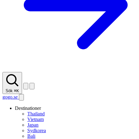
Sök
⌘K
gogo.se
Destinationer
Thailand
Vietnam
Japan
Sydkorea
Bali