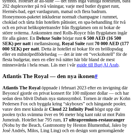
symbol. Hotellet är all-suite — det finns inga vanliga hotellrum, bara
202 duplexsviter på två våningar, varje med butler dygnet runt,
Hermès-bad, eget vardagsrum, matsal och flera badrum.
Honeymoon-paketet inkluderar normalt champagne i rummet,
choklad och tårta från hotellets pâtissier, en spa-behandling för två
och en privat helikoptertransfer från flygplatsen om ni bokar de
större sviterna. Ankomsten med Rolls-Royce från flygplatsen ingår
för alla gäster. En
Deluxe Suite
börjar runt
6 500 AED (16 500
SEK) per natt
i mellansäsong,
Royal Suite
runt
70 000 AED (177
000 SEK) per natt
. Detta är hotellet ni bokar för en bröllopsdag
eller en milstolpedfödelsedag — det är inte ett “veckohotell” för de
flesta budgetar, men en eller två nätter här blir bland de mest
minnesvärda i hela resan. Läs mer i vår
guide till Burj Al Arab
.
Atlantis The Royal — den nya ikonen
#
Atlantis The Royal
öppnade i februari 2023 efter en invigning där
Beyoncé gjorde en privat konsert för 100 miljoner dollar — och har
sedan dess blivit Dubais nya statussymbol. Tornen är ritade av Kohn
Pedersen Fox och byggda kring “skyboxes” och hängande pooler,
varav den mest kända är
Cloud 22 Infinity Pool
högst upp där
poolen tycks svämma över en 96 meter hög kant rakt ut mot Palm
Jumeirah. Hotellet har 795 rum,
17 ultrapremium-restauranger
(Nobu by the Beach, Gastronomy by Heston Blumenthal, Jaleo by
José Andrés, Milos, Ling Ling) och en design som genomgående