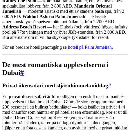
Raffles The Palm
— koloniala franska kanter, en av Dubais mest
spektakulära lobbyer, från 2 800 AED.
Mandarin Oriental
Jumeirah
— modernt asiatiskt med ett av stadens bästa spa, från 2
600 AED.
Waldorf Astoria Palm Jumeirah
— klassisk
amerikansk lyx på spetsen mittemot Atlantis, från 2 200 AED.
Address Beach Resort
— har Dubais (och världens) högsta infinity
pool på 77:e våningen med vy över JBR-stranden, från 2 000 AED.
Bra alternativ om ni vill ha skyskrape-lyx istället för resort.
För en bredare hotellgenomgång se
hotell på Palm Jumeirah
.
De mest romantiska upplevelserna i
Dubai
#
Privat ökensafari med stjärnhimmel-middag
#
En
privat desert safari
är förmodligen den enskilt mest romantiska
upplevelsen ni kan boka i Dubai. Glöm de stora gruppturerna med
200 personer i ett bullrigt beduinläger — boka istället en privat 4×4
med chaufför som hämtar er på hotellet sen eftermiddag, kör er ut till
Dubai Desert Conservation Reserve (en privat naturreserv 45
minuter från staden), tar er på en lugn dyndtur i solnedgången,
hjälper er att fota oasens kameler, och avslutar med en privat middag