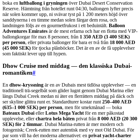
boka en
luftballong i gryningen
över Dubai Desert Conservation
Reserve. Hämtning från hotellet runt 04:30, ballongen lyfter precis
när solen kommer upp, ni svävar tyst på 1 200 meters höjd över
sanddynerna i en timme medan solen färgar dem rosa, och
landningen följs av en gourmetfrukost i ett beduintält.
Balloon
Adventures Emirates
är de mest erfarna och har en flotta med VIP-
ballongkorgar för max 8 personer, från
1 350 AED (3 400 SEK)
per person
, eller privata ballonger för bara er två från
18 000 AED
(45 000 SEK)
för tjocka plånböcker. Det är en av de få upplevelser
som faktiskt lever upp till hypen.
Dhow Cruise med middag — den klassiska Dubai-
romantiken
#
En
dhow-kryssning
är en av Dubais mest tidlösa upplevelser — en
traditionell trä-segelbåt som glider lugnt genom Dubai Marina eller
längs Dubai Creek medan ni äter en flerrätters middag på däck och
ser skyline glittra runt er. Standardturer kostar runt
250–400 AED
(635–1 000 SEK) per person
, men för smekmånad — boka
Bateaux Dubai
eller
Lotus Mega Yacht
för en mer påkostad
upplevelse, eller
chartra hela båten
privat från
8 000 AED (20 300
SEK) för 2 timmar
. Dubai Marina-rutten är mer modern och
fotogenisk; Creek-rutten mer autentisk med vy mot Old Dubai. För
par som vill ha det moderna alternativet: en
privat yacht-charter