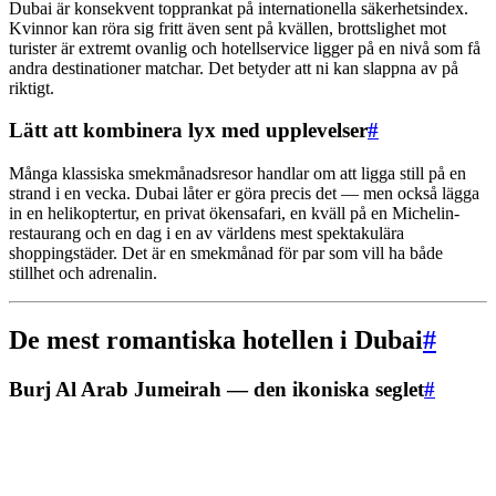
Dubai är konsekvent topprankat på internationella säkerhetsindex.
Kvinnor kan röra sig fritt även sent på kvällen, brottslighet mot
turister är extremt ovanlig och hotellservice ligger på en nivå som få
andra destinationer matchar. Det betyder att ni kan slappna av på
riktigt.
Lätt att kombinera lyx med upplevelser
#
Många klassiska smekmånadsresor handlar om att ligga still på en
strand i en vecka. Dubai låter er göra precis det — men också lägga
in en helikoptertur, en privat ökensafari, en kväll på en Michelin-
restaurang och en dag i en av världens mest spektakulära
shoppingstäder. Det är en smekmånad för par som vill ha både
stillhet och adrenalin.
De mest romantiska hotellen i Dubai
#
Burj Al Arab Jumeirah — den ikoniska seglet
#