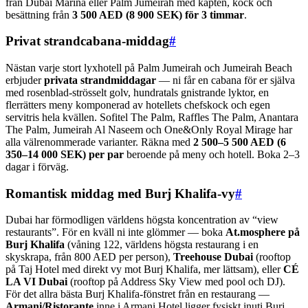
från Dubai Marina eller Palm Jumeirah med kapten, kock och
besättning från
3 500 AED (8 900 SEK) för 3 timmar
.
Privat strandcabana-middag
#
Nästan varje stort lyxhotell på Palm Jumeirah och Jumeirah Beach
erbjuder
privata strandmiddagar
— ni får en cabana för er själva
med rosenblad-strösselt golv, hundratals gnistrande lyktor, en
flerrätters meny komponerad av hotellets chefskock och egen
servitris hela kvällen. Sofitel The Palm, Raffles The Palm, Anantara
The Palm, Jumeirah Al Naseem och One&Only Royal Mirage har
alla välrenommerade varianter. Räkna med
2 500–5 500 AED (6
350–14 000 SEK) per par
beroende på meny och hotell. Boka 2–3
dagar i förväg.
Romantisk middag med Burj Khalifa-vy
#
Dubai har förmodligen världens högsta koncentration av “view
restaurants”. För en kväll ni inte glömmer — boka
At.mosphere på
Burj Khalifa
(våning 122, världens högsta restaurang i en
skyskrapa, från 800 AED per person),
Treehouse Dubai
(rooftop
på Taj Hotel med direkt vy mot Burj Khalifa, mer lättsam), eller
CÉ
LA VI Dubai
(rooftop på Address Sky View med pool och DJ).
För det allra bästa Burj Khalifa-fönstret från en restaurang —
Armani/Ristorante
inne i Armani Hotel ligger fysiskt inuti Burj