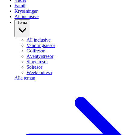
Väder
Familj
Kryssningar
All inclusive
Tema
All inclusive
Vandringsresor
Golfresor
Äventyrsresor
Singelresor
Solresor
Weekendresa
Alla teman