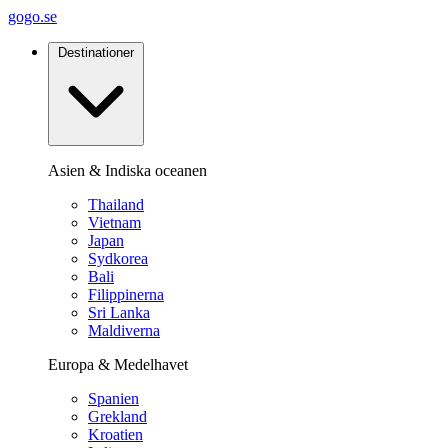
gogo.se
Destinationer
Asien & Indiska oceanen
Thailand
Vietnam
Japan
Sydkorea
Bali
Filippinerna
Sri Lanka
Maldiverna
Europa & Medelhavet
Spanien
Grekland
Kroatien