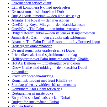
Säkerhet och servicekultur
Lätt att kombinera lyx med upplevelser
De mest romantiska hotellen i Dubai
Burj Al Arab Jumeirah — den ikoniska seglet
Atlantis The Royal — den nya ikonen
One&Only Royal Mirage — den klassiska oasen
One&Only The Palm — den intima retreaten
Bvlgari Resort Dubai — den italienska designdrömmen
Jumeirah Al Qasr — den arabiska palatsdrömmen
Anantara The Palm Dubai Resort — pool-villor med lagun
Hederligare omnämnanden
De mest romantiska upplevelserna i Dubai
Privat ökensafari med stjärnhimmel-middag
Helikoptertur över Palm Jumeirah och Burj Khalifa
Hot Air Balloon — luftballongtur över öknen
Dhow Cruise med middag — den klassiska Dubai-
romantiken
Privat strandcabana-middag
Romantisk middag med Burj Khalifa-vy
Spa-dag på en av världens bästa hammams
Kombinera Abu Dhabi för en dag
Restauranger ni måste boka
En perfekt smekmånads-vecka i Dubai
Budget för smekmånad i Dubai
Vanliga frågor