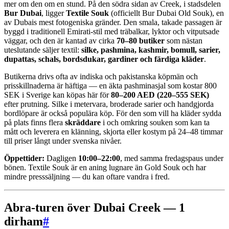
mer om den om en stund. På den södra sidan av Creek, i stadsdelen
Bur Dubai
, ligger
Textile Souk
(officiellt Bur Dubai Old Souk), en
av Dubais mest fotogeniska gränder. Den smala, takade passagen är
byggd i traditionell Emirati-stil med trä­balkar, lyktor och vit­putsade
väggar, och den är kantad av cirka
70–80 butiker
som nästan
uteslutande säljer textil:
silke, pashmina, kashmir, bomull, sarier,
dupattas, schals, bordsdukar, gardiner och färdiga kläder
.
Butikerna drivs ofta av indiska och pakistanska köpmän och
prisskillnaderna är häftiga — en äkta pashmina­sjal som kostar 800
SEK i Sverige kan köpas här för
80–200 AED (220–555 SEK)
efter prutning. Silke i meter­vara, broderade sarier och handgjorda
bord­löpare är också populära köp. För den som vill ha kläder sydda
på plats finns flera
skräddare
i och omkring souken som kan ta
mått och leverera en klänning, skjorta eller kostym på 24–48 timmar
till priser långt under svenska nivåer.
Öppettider:
Dagligen
10:00–22:00
, med samma fredags­paus under
bönen. Textile Souk är en aning lugnare än Gold Souk och har
mindre press­säljning — du kan oftare vandra i fred.
Abra-turen över Dubai Creek — 1
dirham
#