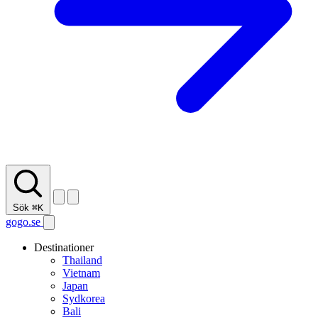
Sök
⌘K
gogo.se
Destinationer
Thailand
Vietnam
Japan
Sydkorea
Bali