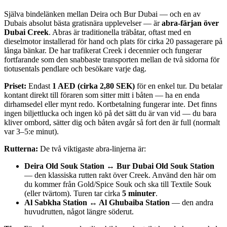
Själva binde­länken mellan Deira och Bur Dubai — och en av
Dubais absolut bästa gratis­nära upplevelser — är
abra-färjan över
Dubai Creek
. Abras är traditionella trä­båtar, oftast med en
dieselmotor installerad för hand och plats för cirka 20 passagerare på
långa bänkar. De har trafikerat Creek i decennier och fungerar
fortfarande som den snabbaste trans­porten mellan de två sidorna för
tiotusentals pendlare och besökare varje dag.
Priset:
Endast
1 AED (cirka 2,80 SEK)
för en enkel tur. Du betalar
kontant direkt till föraren som sitter mitt i båten — ha en enda
dirhamsedel eller mynt redo. Kortbetalning fungerar inte. Det finns
ingen biljettlucka och ingen kö på det sätt du är van vid — du bara
kliver ombord, sätter dig och båten avgår så fort den är full (normalt
var 3–5:e minut).
Rutterna:
De två viktigaste abra-linjerna är:
Deira Old Souk Station ↔ Bur Dubai Old Souk Station
— den klassiska rutten rakt över Creek. Använd den här om
du kommer från Gold/Spice Souk och ska till Textile Souk
(eller tvärtom). Turen tar cirka
5 minuter
.
Al Sabkha Station ↔ Al Ghubaiba Station
— den andra
huvudrutten, något längre söderut.