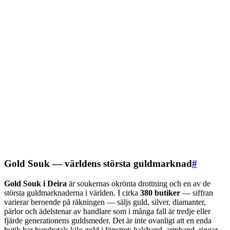
Gold Souk — världens största guldmarknad
#
Gold Souk i Deira
är soukernas okrönta drottning och en av de
största guld­marknaderna i världen. I cirka
380 butiker
— siffran
varierar beroende på räkningen — säljs guld, silver, diamanter,
pärlor och ädelstenar av handlare som i många fall är tredje eller
fjärde generationens guldsmeder. Det är inte ovanligt att en enda
butik har hundratals kilo guld i fönstret: halsband, armband, ringar,