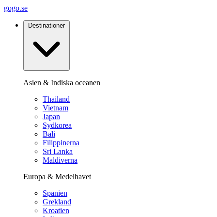
gogo.se
Destinationer
Asien & Indiska oceanen
Thailand
Vietnam
Japan
Sydkorea
Bali
Filippinerna
Sri Lanka
Maldiverna
Europa & Medelhavet
Spanien
Grekland
Kroatien