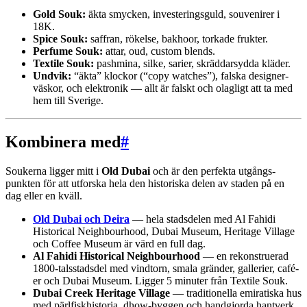
Gold Souk:
äkta smycken, investerings­guld, souvenirer i
18K.
Spice Souk:
saffran, rökelse, bakhoor, torkade frukter.
Perfume Souk:
attar, oud, custom blends.
Textile Souk:
pashmina, silke, sarier, skräddar­sydda kläder.
Undvik:
“äkta” klockor (“copy watches”), falska designer­
väskor, och elektronik — allt är falskt och olagligt att ta med
hem till Sverige.
Kombinera med
#
Soukerna ligger mitt i
Old Dubai
och är den perfekta utgångs­
punkten för att utforska hela den historiska delen av staden på en
dag eller en kväll.
Old Dubai och Deira
— hela stadsdelen med Al Fahidi
Historical Neighbourhood, Dubai Museum, Heritage Village
och Coffee Museum är värd en full dag.
Al Fahidi Historical Neighbourhood
— en rekonstruerad
1800-talsstadsdel med vind­torn, smala gränder, gallerier, café­
er och Dubai Museum. Ligger 5 minuter från Textile Souk.
Dubai Creek Heritage Village
— traditionella emiratiska hus
med pärl­fisk­historia, dhow-byggen och handgjorda hantverk.