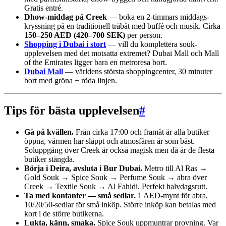
Gratis entré.
Dhow-middag på Creek
— boka en 2-timmars middags­
kryssning på en traditionell trä­båt med buffé och musik. Cirka
150–250 AED (420–700 SEK)
per person.
Shopping i Dubai i stort
— vill du komplettera souk-
upplevelsen med det motsatta extremet? Dubai Mall och Mall
of the Emirates ligger bara en metro­resa bort.
Dubai Mall
— världens största shoppingcenter, 30 minuter
bort med gröna + röda linjen.
Tips för bästa upplevelsen
#
Gå på kvällen.
Från cirka 17:00 och framåt är alla butiker
öppna, värmen har släppt och atmosfären är som bäst.
Soluppgång över Creek är också magisk men då är de flesta
butiker stängda.
Börja i Deira, avsluta i Bur Dubai.
Metro till Al Ras →
Gold Souk → Spice Souk → Perfume Souk → abra över
Creek → Textile Souk → Al Fahidi. Perfekt halvdags­rutt.
Ta med kontanter — små sedlar.
1 AED-mynt för abra,
10/20/50-sedlar för små inköp. Större inköp kan betalas med
kort i de större butikerna.
Lukta, känn, smaka.
Spice Souk uppmuntrar provning. Var