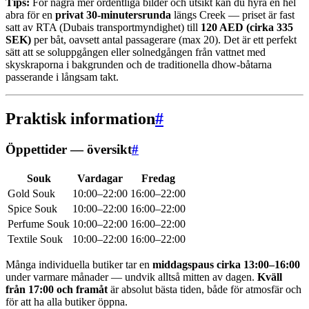
Tips:
För några mer ordentliga bilder och utsikt kan du hyra en hel
abra för en
privat 30-minutersrunda
längs Creek — priset är fast
satt av RTA (Dubais transport­myndighet) till
120 AED (cirka 335
SEK)
per båt, oavsett antal passagerare (max 20). Det är ett perfekt
sätt att se soluppgången eller solnedgången från vattnet med
skyskraporna i bakgrunden och de traditionella dhow-båtarna
passerande i långsam takt.
Praktisk information
#
Öppettider — översikt
#
Souk
Vardagar
Fredag
Gold Souk
10:00–22:00
16:00–22:00
Spice Souk
10:00–22:00
16:00–22:00
Perfume Souk
10:00–22:00
16:00–22:00
Textile Souk
10:00–22:00
16:00–22:00
Många individuella butiker tar en
middags­paus cirka 13:00–16:00
under varmare månader — undvik alltså mitten av dagen.
Kväll
från 17:00 och framåt
är absolut bästa tiden, både för atmosfär och
för att ha alla butiker öppna.