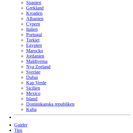
Spanien
Grekland
Kroatien
Albanien
Cypern
Italien
Portugal
Turkiet
Egypten
Marocko
Jordanien
Maldiverna
Nya Zeeland
Sverige
Dubai
Kap Verde
Sicilien
Mexico
Island
Dominikanska republiken
Kuba
Guider
Tips