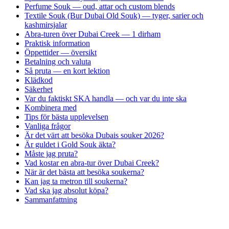
Perfume Souk — oud, attar och custom blends
Textile Souk (Bur Dubai Old Souk) — tyger, sarier och
kashmir­sjalar
Abra-turen över Dubai Creek — 1 dirham
Praktisk information
Öppettider — översikt
Betalning och valuta
Så pruta — en kort lektion
Klädkod
Säkerhet
Var du faktiskt SKA handla — och var du inte ska
Kombinera med
Tips för bästa upplevelsen
Vanliga frågor
Är det värt att besöka Dubais souker 2026?
Är guldet i Gold Souk äkta?
Måste jag pruta?
Vad kostar en abra-tur över Dubai Creek?
När är det bästa att besöka soukerna?
Kan jag ta metron till soukerna?
Vad ska jag absolut köpa?
Sammanfattning