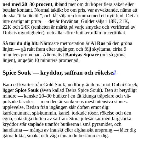
ned med 20–30 procent
, ibland mer om du köper flera saker eller
betalar kontant. Normal taktik: be om pris, var avvaktande, nämn att
du ska “titta lite till”, och låt säljaren komma med ett nytt bud. Det är
inte oartigt att pruta — det är förväntat. Guldet säljs i 18K, 21K,
22K och 24K (ren­heten är märkt på varje smycke och verifierad av
Dubais myndigheter), och alla större butiker utfärdar certifikat.
Så tar du dig hit:
Närmaste metrostation är
Al Ras
på den gröna
linjen — gå rakt fram efter utgången och följ skyltarna, cirka 5
minuters promenad. Alternativt
Baniyas Square
(också gröna
linjen), ungefär 10 minuters promenad.
Spice Souk — kryddor, saffran och rökelse
#
Bara ett kvarter från Gold Souk, nedför gränderna mot Dubai Creek,
ligger
Spice Souk
(även kallad Deira Spice Souk). Den är betydligt
mindre — kanske 20–30 butiker i en tät klunga trä­pelare och vit­
putsade fasader — men den är soukernas mest intensiva sinnes­
upplevelse. Redan från ingången slår doften emot dig:
kardemumma, spiskummin, kanel, torkade rosor, rökelse och den
egna, sötaktiga doften av saffran. Stora jutesäckar med färg­starka
kryddor står staplade utanför butikerna i små pyramider, och
handlarna — många av iranskt eller afghanskt ursprung — låter dig
gärna lukta, smaka och väga innan du bestämmer dig.