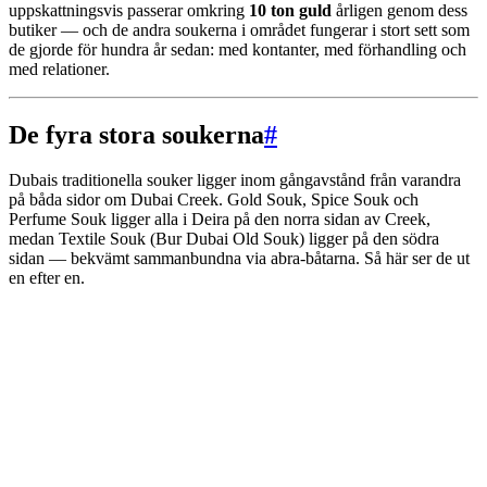
uppskattningsvis passerar omkring
10 ton guld
årligen genom dess
butiker — och de andra soukerna i området fungerar i stort sett som
de gjorde för hundra år sedan: med kontanter, med förhandling och
med relationer.
De fyra stora soukerna
#
Dubais traditionella souker ligger inom gångavstånd från varandra
på båda sidor om Dubai Creek. Gold Souk, Spice Souk och
Perfume Souk ligger alla i Deira på den norra sidan av Creek,
medan Textile Souk (Bur Dubai Old Souk) ligger på den södra
sidan — bekvämt sammanbundna via abra-båtarna. Så här ser de ut
en efter en.