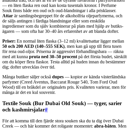
asiatiska träd, och det är en av de dyraste råvarorna i parfym­världen
— en liten flaska ren oud kan kosta tusentals kronor. I Perfume
Souk finns både ren oud och oud-blandningar i alla prisklasser.
Attar
är samlingsbegreppet för de alkohol­fria olje­parfymerna, och
de säljs antingen i färdiga blandningar eller som enskilda
ingredienser som du själv kombinerar på plats med hjälp av butiks­
ägaren — som ofta har 30–40 års erfarenhet av att blanda dofter.
Priser:
En normal liten flaska (3–12 ml) kvalitets­attar ligger mellan
50 och 200 AED (140–555 SEK)
, men kan gå upp till flera tusen
för rena oud-oljor. Priserna är aggressivt förhandlings­bara — räkna
med att kunna
pruta ned 30–50 procent
på det första budet, särskilt
om du köper flera flaskor. Testa alltid på huden innan du bestämmer
dig; dofter utvecklas över tid.
Många butiker säljer också
dupes
— kopior av kända västerländska
parfymer (Creed Aventus, Baccarat Rouge 540, Tom Ford Oud
Wood) till en bråkdel av originalets pris. Kvaliteten varierar, men för
många är det en kul souvenir.
Textile Souk (Bur Dubai Old Souk) — tyger, sarier
och kashmir­sjalar
#
För att komma till den fjärde stora souken ska du ta dig över Dubai
Creek — och här kommer det roligaste momentet:
abra-båten
. Men