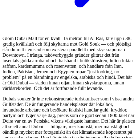
Glöm Dubai Mall för en kväll. Ta metron till Al Ras, kliv upp i 38-
gradig kvällsluft och följ skyltarna mot Gold Souk — och plötsligt
står du mitt i en stad som existerar parallellt med skyskraporna i
Downtown. I trånga, tak­överbyggda gränder glittrar det från
tusentals gulda armband och halsband i butiks­fönstren, luften luktar
saffran, kardemumma och rosenvatten, och handlare från Iran,
Indien, Pakistan, Jemen och Egypten ropar “just looking, no
problem” på en blandning av engelska, arabiska och hindi. Det här
är Old Dubai — staden innan oljan, innan skyskraporna, innan
världsrekorden. Och det är fortfarande fullt levande.
Dubais souker är inte rekonstruerade turistkulisser som i vissa andra
Gulfstäder. De är fungerande handelsplatser där lokalbor,
invandrade arbetare och besökare faktiskt handlar guld, kryddor,
parfym och tyger varje dag, precis som de gjort sedan 1800-talet när
Deira var en av Persiska vikens viktigaste hamnar. Det här är platsen
att se ett annat Dubai — billigare, mer kaotiskt, mer mänskligt och
oändligt mycket mer fotogeniskt än det klimat­iserade köp­centret på
andra sidan staden. Den här guiden tar dig igenom alla de fyra stora