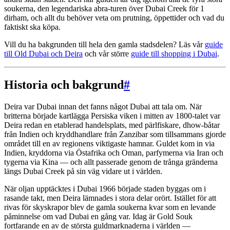
soukerna, den legendariska abra-turen över Dubai Creek för 1
dirham, och allt du behöver veta om prut­ning, öppettider och vad du
faktiskt ska köpa.
Vill du ha bakgrunden till hela den gamla stadsdelen? Läs vår
guide
till Old Dubai och Deira
och vår större
guide till shopping i Dubai
.
Historia och bakgrund
#
Deira var Dubai innan det fanns något Dubai att tala om. När
britterna började kartlägga Persiska viken i mitten av 1800-talet var
Deira redan en etablerad handels­plats, med pärlfiskare, dhow-båtar
från Indien och kryddhandlare från Zanzibar som tillsammans gjorde
området till en av regionens viktigaste hamnar. Guldet kom in via
Indien, kryddorna via Östafrika och Oman, parfymerna via Iran och
tygerna via Kina — och allt passerade genom de trånga gränderna
längs Dubai Creek på sin väg vidare ut i världen.
När oljan upptäcktes i Dubai 1966 började staden byggas om i
rasande takt, men Deira lämnades i stora delar orört. Istället för att
rivas för skyskrapor blev de gamla soukerna kvar som en levande
påminnelse om vad Dubai en gång var. Idag är Gold Souk
fortfarande en av de största guld­marknaderna i världen —