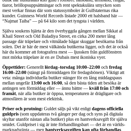
tiaror, bröllops­uppsättningar och rent spektakulära smycken som
mest verkar finnas där som statussymboler åt Gulfstaternas rika
kunder. Guinness World Records listade 2000 ett halsband här —
“Najmat Taiba” — på 64 kilo som det tyngsta i världen.
Själva soukens hjärta är den överbyggda gången mellan Sikkat al
Khail Street och Old Baladiya Street, en cirka 200 meter lång
passage där trä­pelare och vit­målade bågar skuggar besökarna från
solen. Det är här de mest välkända butikerna ligger, och det är också
här du kommer att fotografera mest — ljussken från guld­fönstren
mot mörka träpelare är en av Dubais mest ikoniska vyer.
Öppettider:
Generellt
lördag–torsdag 10:00–22:00
och
fredag
16:00–22:00
(stängt på förmiddagen för fredagsbönen). Viktigt att
veta: många individuella butiker stänger för en lång middags­paus
mellan ungefär
13:00 och 16:00
, så den bästa tiden att besöka är
antingen sen förmiddag eller — ännu bättre —
kväll från 17:00 och
framåt
, när alla butiker är öppna, temperaturen är drägligare och
atmosfären är som mest elektrisk.
Priser och prutning:
Guldet säljs på vikt enligt
dagens officiella
guldpris
(som uppdateras två gånger per dag och syns på digitala
skyltar utanför nästan alla butiker) plus en hantverks­avgift för själva
smidet. Guldpriset i sig är inte förhandlings­bart — det är en världs­
marknads­ränta — men
hantverks­avgiften kan ofta förhandlas