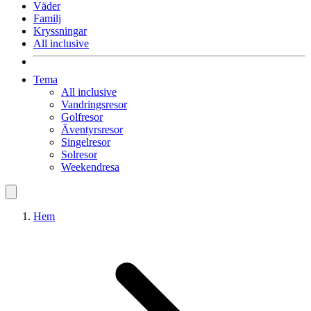
Väder
Familj
Kryssningar
All inclusive
Tema
All inclusive
Vandringsresor
Golfresor
Äventyrsresor
Singelresor
Solresor
Weekendresa
Hem