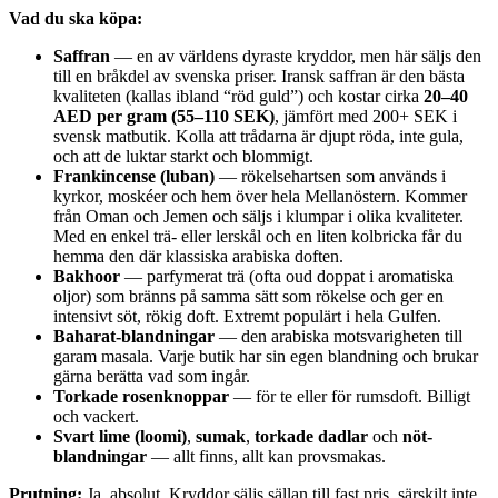
Vad du ska köpa:
Saffran
— en av världens dyraste kryddor, men här säljs den
till en bråkdel av svenska priser. Iransk saffran är den bästa
kvaliteten (kallas ibland “röd guld”) och kostar cirka
20–40
AED per gram (55–110 SEK)
, jämfört med 200+ SEK i
svensk matbutik. Kolla att trådarna är djupt röda, inte gula,
och att de luktar starkt och blommigt.
Frankincense (luban)
— rökelse­hartsen som används i
kyrkor, moskéer och hem över hela Mellanöstern. Kommer
från Oman och Jemen och säljs i klumpar i olika kvaliteter.
Med en enkel trä- eller lerskål och en liten kolbricka får du
hemma den där klassiska arabiska doften.
Bakhoor
— parfymerat trä (ofta oud doppat i aromatiska
oljor) som bränns på samma sätt som rökelse och ger en
intensivt söt, rökig doft. Extremt populärt i hela Gulfen.
Baharat-blandningar
— den arabiska mot­svarigheten till
garam masala. Varje butik har sin egen blandning och brukar
gärna berätta vad som ingår.
Torkade rosen­knoppar
— för te eller för rumsdoft. Billigt
och vackert.
Svart lime (loomi)
,
sumak
,
torkade dadlar
och
nöt­
blandningar
— allt finns, allt kan provsmakas.
Prutning:
Ja, absolut. Kryddor säljs sällan till fast pris, särskilt inte