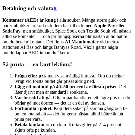
Betalning och valuta
#
Kontanter (AED) är kung
i alla souker. Många större guld- och
parfym­butiker tar kort och flera har till och med
Apple Pay eller
SadaPay
, men småbutiker, Spice Souk och Textile Souk vill nästan
alltid se kontanter — och prutnings­priserna blir nästan alltid bättre
om du betalar kontant. Det finns
ATM-automater
vid metro­
stationen Al Ras och längs Baniyas Road. Växla gärna några
hundralappar AED innan du åker ut.
Så pruta — en kort lektion
#
Fråga efter pris
men visa måttligt intresse. Om du nickar
ivrigt vid första budet går priset aldrig ned.
Lägg ett motbud på 40–50 procent av första priset
. Det
låter djärvt men är standard i soukerna.
Var beredd att gå
. Ofta ropar handlaren ett lägre pris när du
börjar gå mot dörren — det är en del av dansen.
Förhandla i paket
. Köp flera saker på samma gång och be
om en total­rabatt — det fungerar nästan alltid bättre än att
pruta per vara.
Betala kontant
om du kan. Kortavgifter på 2–4 procent
skjuts ofta på kunden.