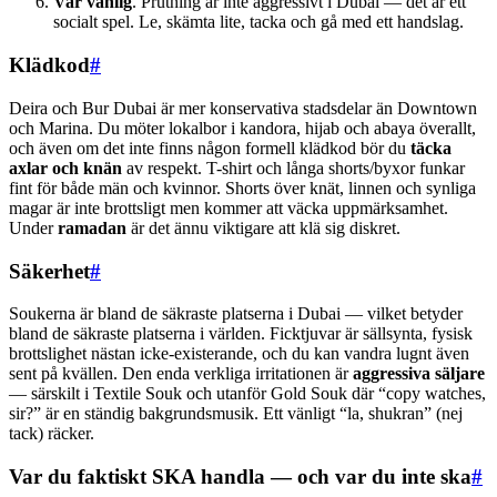
Var vänlig
. Prutning är inte aggressivt i Dubai — det är ett
socialt spel. Le, skämta lite, tacka och gå med ett handslag.
Klädkod
#
Deira och Bur Dubai är mer konservativa stadsdelar än Downtown
och Marina. Du möter lokalbor i kandora, hijab och abaya överallt,
och även om det inte finns någon formell klädkod bör du
täcka
axlar och knän
av respekt. T-shirt och långa shorts/byxor funkar
fint för både män och kvinnor. Shorts över knät, linnen och synliga
magar är inte brottsligt men kommer att väcka uppmärksamhet.
Under
ramadan
är det ännu viktigare att klä sig diskret.
Säkerhet
#
Soukerna är bland de säkraste platserna i Dubai — vilket betyder
bland de säkraste platserna i världen. Ficktjuvar är sällsynta, fysisk
brottslighet nästan icke-existerande, och du kan vandra lugnt även
sent på kvällen. Den enda verkliga irritationen är
aggressiva säljare
— särskilt i Textile Souk och utanför Gold Souk där “copy watches,
sir?” är en ständig bakgrunds­musik. Ett vänligt “la, shukran” (nej
tack) räcker.
Var du faktiskt SKA handla — och var du inte ska
#