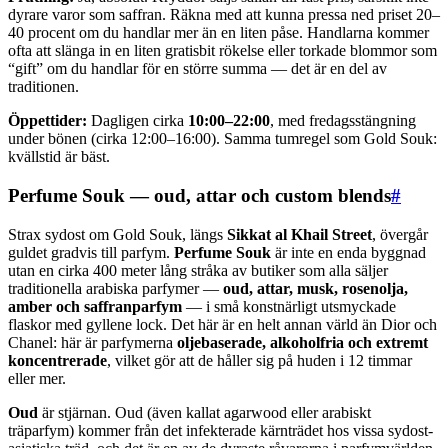
dyrare varor som saffran. Räkna med att kunna pressa ned priset 20–
40 procent om du handlar mer än en liten påse. Handlarna kommer
ofta att slänga in en liten gratis­bit rökelse eller torkade blommor som
“gift” om du handlar för en större summa — det är en del av
traditionen.
Öppettider:
Dagligen cirka
10:00–22:00
, med fredagsstängning
under bönen (cirka 12:00–16:00). Samma tumregel som Gold Souk:
kvällstid är bäst.
Perfume Souk — oud, attar och custom blends
#
Strax sydost om Gold Souk, längs
Sikkat al Khail Street
, övergår
guldet gradvis till parfym.
Perfume Souk
är inte en enda byggnad
utan en cirka 400 meter lång stråka av butiker som alla säljer
traditionella arabiska parfymer —
oud, attar, musk, rosen­olja,
amber och saffran­parfym
— i små konstnärligt utsmyckade
flaskor med gyllene lock. Det här är en helt annan värld än Dior och
Chanel: här är parfymerna
olje­baserade, alkoholfria och extremt
koncentrerade
, vilket gör att de håller sig på huden i 12 timmar
eller mer.
Oud
är stjärnan. Oud (även kallat agarwood eller arabiskt
träparfym) kommer från det infekterade kärn­trädet hos vissa sydost­