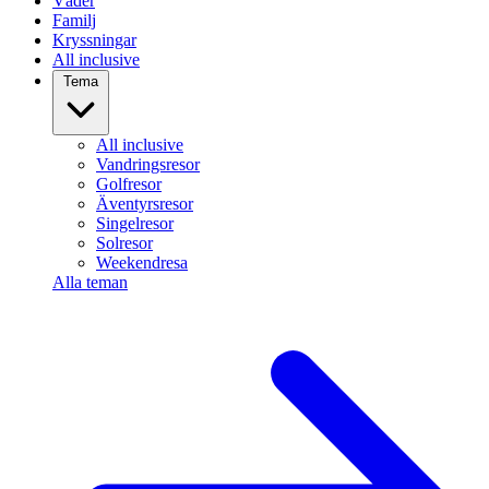
Väder
Familj
Kryssningar
All inclusive
Tema
All inclusive
Vandringsresor
Golfresor
Äventyrsresor
Singelresor
Solresor
Weekendresa
Alla teman