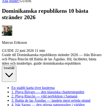
Alla guider
GUIDE
Dominikanska republikens 10 bästa
stränder 2026
Marcus Eriksson
GUIDE
22 juni 2026
11 min
Guide till Dominikanska republikens stränder 2026 — från Bávaro
och Playa Rincón till Bahía de las Águilas. Hit, faciliteter, bästa
tiden och insidertips.
guide
dominikanska-republiken
Innehåll
En snabb karta över kusterna
1. Playa Bávaro — den klassiska charterstranden
2. Playa Rincón — vild perfektion i Samaná
3. Bahía de las Águilas — landets mest orörda strand
4. Isla Saona — den största naturpoolen i världen