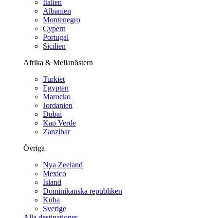
Italien
Albanien
Montenegro
Cypern
Portugal
Sicilien
Afrika & Mellanöstern
Turkiet
Egypten
Marocko
Jordanien
Dubai
Kap Verde
Zanzibar
Övriga
Nya Zeeland
Mexico
Island
Dominikanska republiken
Kuba
Sverige
Alla destinationer