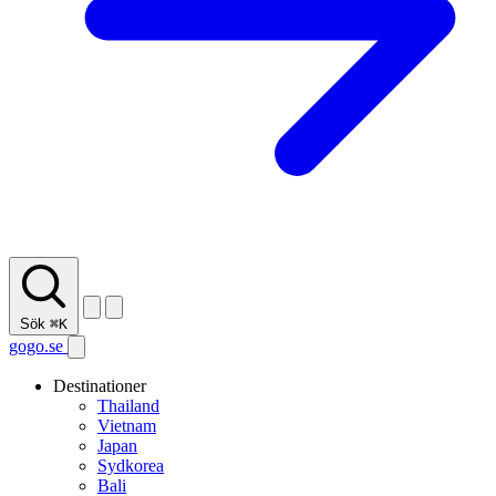
Sök
⌘K
gogo.se
Destinationer
Thailand
Vietnam
Japan
Sydkorea
Bali