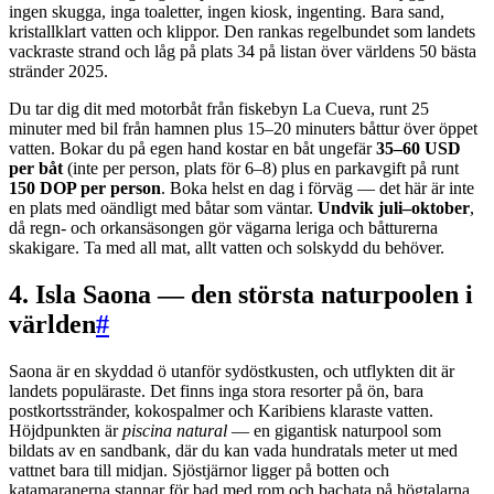
ingen skugga, inga toaletter, ingen kiosk, ingenting. Bara sand,
kristallklart vatten och klippor. Den rankas regelbundet som landets
vackraste strand och låg på plats 34 på listan över världens 50 bästa
stränder 2025.
Du tar dig dit med motorbåt från fiskebyn La Cueva, runt 25
minuter med bil från hamnen plus 15–20 minuters båttur över öppet
vatten. Bokar du på egen hand kostar en båt ungefär
35–60 USD
per båt
(inte per person, plats för 6–8) plus en parkavgift på runt
150 DOP per person
. Boka helst en dag i förväg — det här är inte
en plats med oändligt med båtar som väntar.
Undvik juli–oktober
,
då regn- och orkansäsongen gör vägarna leriga och båtturerna
skakigare. Ta med all mat, allt vatten och solskydd du behöver.
4. Isla Saona — den största naturpoolen i
världen
#
Saona är en skyddad ö utanför sydöstkusten, och utflykten dit är
landets populäraste. Det finns inga stora resorter på ön, bara
postkortsstränder, kokospalmer och Karibiens klaraste vatten.
Höjdpunkten är
piscina natural
— en gigantisk naturpool som
bildats av en sandbank, där du kan vada hundratals meter ut med
vattnet bara till midjan. Sjöstjärnor ligger på botten och
katamaranerna stannar för bad med rom och bachata på högtalarna.