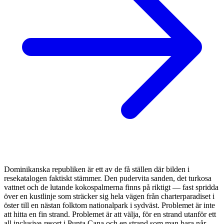
Dominikanska republiken är ett av de få ställen där bilden i
resekatalogen faktiskt stämmer. Den pudervita sanden, det turkosa
vattnet och de lutande kokospalmerna finns på riktigt — fast spridda
över en kustlinje som sträcker sig hela vägen från charterparadiset i
öster till en nästan folktom nationalpark i sydväst. Problemet är inte
att hitta en fin strand. Problemet är att välja, för en strand utanför ett
all inclusive-resort i Punta Cana och en strand som man bara når