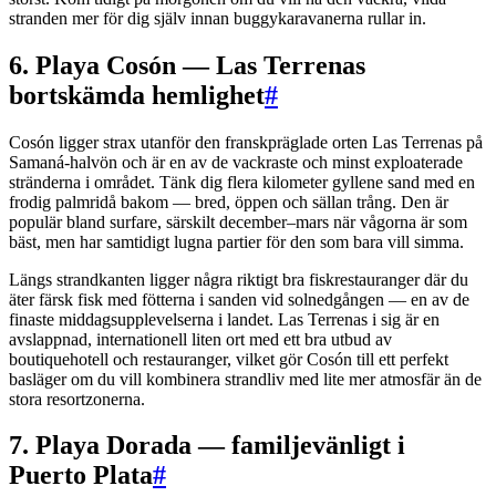
stranden mer för dig själv innan buggykaravanerna rullar in.
6. Playa Cosón — Las Terrenas
bortskämda hemlighet
#
Cosón ligger strax utanför den franskpräglade orten Las Terrenas på
Samaná-halvön och är en av de vackraste och minst exploaterade
stränderna i området. Tänk dig flera kilometer gyllene sand med en
frodig palmridå bakom — bred, öppen och sällan trång. Den är
populär bland surfare, särskilt december–mars när vågorna är som
bäst, men har samtidigt lugna partier för den som bara vill simma.
Längs strandkanten ligger några riktigt bra fiskrestauranger där du
äter färsk fisk med fötterna i sanden vid solnedgången — en av de
finaste middagsupplevelserna i landet. Las Terrenas i sig är en
avslappnad, internationell liten ort med ett bra utbud av
boutiquehotell och restauranger, vilket gör Cosón till ett perfekt
basläger om du vill kombinera strandliv med lite mer atmosfär än de
stora resortzonerna.
7. Playa Dorada — familjevänligt i
Puerto Plata
#