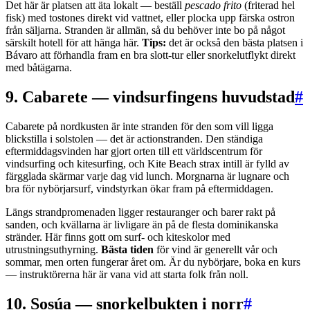
Det här är platsen att äta lokalt — beställ
pescado frito
(friterad hel
fisk) med tostones direkt vid vattnet, eller plocka upp färska ostron
från säljarna. Stranden är allmän, så du behöver inte bo på något
särskilt hotell för att hänga här.
Tips:
det är också den bästa platsen i
Bávaro att förhandla fram en bra slott-tur eller snorkelutflykt direkt
med båtägarna.
9. Cabarete — vindsurfingens huvudstad
#
Cabarete på nordkusten är inte stranden för den som vill ligga
blickstilla i solstolen — det är actionstranden. Den ständiga
eftermiddagsvinden har gjort orten till ett världscentrum för
vindsurfing och kitesurfing, och Kite Beach strax intill är fylld av
färgglada skärmar varje dag vid lunch. Morgnarna är lugnare och
bra för nybörjarsurf, vindstyrkan ökar fram på eftermiddagen.
Längs strandpromenaden ligger restauranger och barer rakt på
sanden, och kvällarna är livligare än på de flesta dominikanska
stränder. Här finns gott om surf- och kiteskolor med
utrustningsuthyrning.
Bästa tiden
för vind är generellt vår och
sommar, men orten fungerar året om. Är du nybörjare, boka en kurs
— instruktörerna här är vana vid att starta folk från noll.
10. Sosúa — snorkelbukten i norr
#