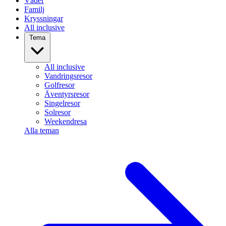
Väder
Familj
Kryssningar
All inclusive
Tema
All inclusive
Vandringsresor
Golfresor
Äventyrsresor
Singelresor
Solresor
Weekendresa
Alla teman