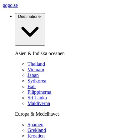
gogo.se
Destinationer
Asien & Indiska oceanen
Thailand
Vietnam
Japan
Sydkorea
Bali
Filippinerna
Sri Lanka
Maldiverna
Europa & Medelhavet
Spanien
Grekland
Kroatien