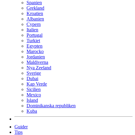
Spanien
Grekland
Kroatien
Albanien
Cypern
Italien
Portugal
Turkiet
Egypten
Marocko
Jordanien
Maldiverna
Nya Zeeland
Sverige
Dubai
Kap Verde
Sicilien
Mexico
Island
Dominikanska republiken
Kuba
Guider
Tips