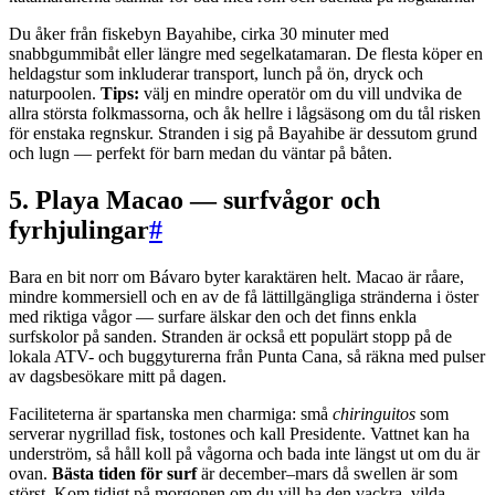
Du åker från fiskebyn Bayahibe, cirka 30 minuter med
snabbgummibåt eller längre med segelkatamaran. De flesta köper en
heldagstur som inkluderar transport, lunch på ön, dryck och
naturpoolen.
Tips:
välj en mindre operatör om du vill undvika de
allra största folkmassorna, och åk hellre i lågsäsong om du tål risken
för enstaka regnskur. Stranden i sig på Bayahibe är dessutom grund
och lugn — perfekt för barn medan du väntar på båten.
5. Playa Macao — surfvågor och
fyrhjulingar
#
Bara en bit norr om Bávaro byter karaktären helt. Macao är råare,
mindre kommersiell och en av de få lättillgängliga stränderna i öster
med riktiga vågor — surfare älskar den och det finns enkla
surfskolor på sanden. Stranden är också ett populärt stopp på de
lokala ATV- och buggyturerna från Punta Cana, så räkna med pulser
av dagsbesökare mitt på dagen.
Faciliteterna är spartanska men charmiga: små
chiringuitos
som
serverar nygrillad fisk, tostones och kall Presidente. Vattnet kan ha
underström, så håll koll på vågorna och bada inte längst ut om du är
ovan.
Bästa tiden för surf
är december–mars då swellen är som
störst. Kom tidigt på morgonen om du vill ha den vackra, vilda