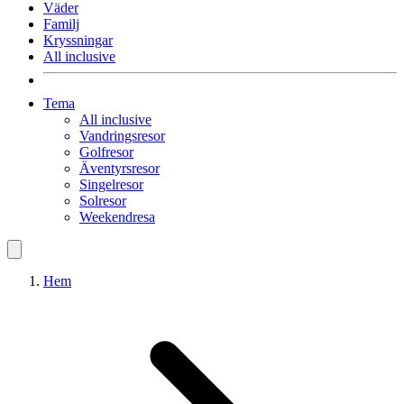
Väder
Familj
Kryssningar
All inclusive
Tema
All inclusive
Vandringsresor
Golfresor
Äventyrsresor
Singelresor
Solresor
Weekendresa
Hem