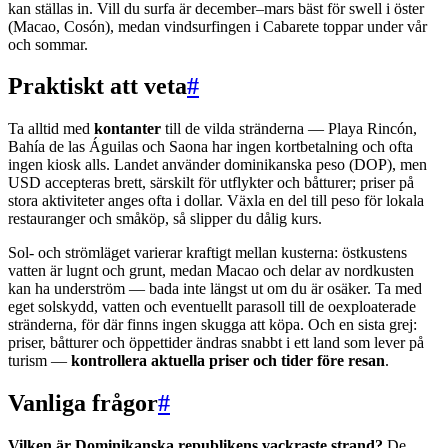
kan ställas in. Vill du surfa är december–mars bäst för swell i öster
(Macao, Cosón), medan vindsurfingen i Cabarete toppar under vår
och sommar.
Praktiskt att veta
#
Ta alltid med
kontanter
till de vilda stränderna — Playa Rincón,
Bahía de las Águilas och Saona har ingen kortbetalning och ofta
ingen kiosk alls. Landet använder dominikanska peso (DOP), men
USD accepteras brett, särskilt för utflykter och båtturer; priser på
stora aktiviteter anges ofta i dollar. Växla en del till peso för lokala
restauranger och småköp, så slipper du dålig kurs.
Sol- och strömläget varierar kraftigt mellan kusterna: östkustens
vatten är lugnt och grunt, medan Macao och delar av nordkusten
kan ha underström — bada inte längst ut om du är osäker. Ta med
eget solskydd, vatten och eventuellt parasoll till de oexploaterade
stränderna, för där finns ingen skugga att köpa. Och en sista grej:
priser, båtturer och öppettider ändras snabbt i ett land som lever på
turism —
kontrollera aktuella priser och tider före resan
.
Vanliga frågor
#
Vilken är Dominikanska republikens vackraste strand?
De