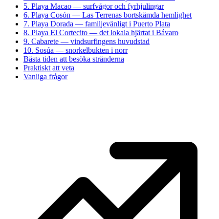
5. Playa Macao — surfvågor och fyrhjulingar
6. Playa Cosón — Las Terrenas bortskämda hemlighet
7. Playa Dorada — familjevänligt i Puerto Plata
8. Playa El Cortecito — det lokala hjärtat i Bávaro
9. Cabarete — vindsurfingens huvudstad
10. Sosúa — snorkelbukten i norr
Bästa tiden att besöka stränderna
Praktiskt att veta
Vanliga frågor