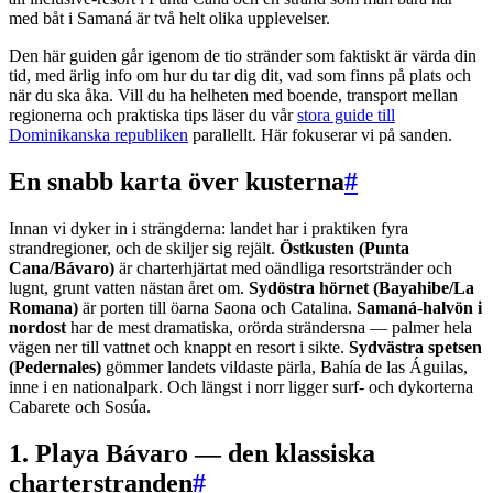
med båt i Samaná är två helt olika upplevelser.
Den här guiden går igenom de tio stränder som faktiskt är värda din
tid, med ärlig info om hur du tar dig dit, vad som finns på plats och
när du ska åka. Vill du ha helheten med boende, transport mellan
regionerna och praktiska tips läser du vår
stora guide till
Dominikanska republiken
parallellt. Här fokuserar vi på sanden.
En snabb karta över kusterna
#
Innan vi dyker in i strängderna: landet har i praktiken fyra
strandregioner, och de skiljer sig rejält.
Östkusten (Punta
Cana/Bávaro)
är charterhjärtat med oändliga resortstränder och
lugnt, grunt vatten nästan året om.
Sydöstra hörnet (Bayahibe/La
Romana)
är porten till öarna Saona och Catalina.
Samaná-halvön i
nordost
har de mest dramatiska, orörda strändersna — palmer hela
vägen ner till vattnet och knappt en resort i sikte.
Sydvästra spetsen
(Pedernales)
gömmer landets vildaste pärla, Bahía de las Águilas,
inne i en nationalpark. Och längst i norr ligger surf- och dykorterna
Cabarete och Sosúa.
1. Playa Bávaro — den klassiska
charterstranden
#