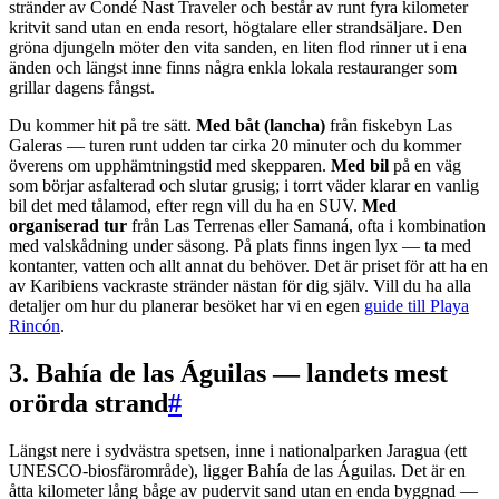
stränder av Condé Nast Traveler och består av runt fyra kilometer
kritvit sand utan en enda resort, högtalare eller strandsäljare. Den
gröna djungeln möter den vita sanden, en liten flod rinner ut i ena
änden och längst inne finns några enkla lokala restauranger som
grillar dagens fångst.
Du kommer hit på tre sätt.
Med båt (lancha)
från fiskebyn Las
Galeras — turen runt udden tar cirka 20 minuter och du kommer
överens om upphämtningstid med skepparen.
Med bil
på en väg
som börjar asfalterad och slutar grusig; i torrt väder klarar en vanlig
bil det med tålamod, efter regn vill du ha en SUV.
Med
organiserad tur
från Las Terrenas eller Samaná, ofta i kombination
med valskådning under säsong. På plats finns ingen lyx — ta med
kontanter, vatten och allt annat du behöver. Det är priset för att ha en
av Karibiens vackraste stränder nästan för dig själv. Vill du ha alla
detaljer om hur du planerar besöket har vi en egen
guide till Playa
Rincón
.
3. Bahía de las Águilas — landets mest
orörda strand
#
Längst nere i sydvästra spetsen, inne i nationalparken Jaragua (ett
UNESCO-biosfärområde), ligger Bahía de las Águilas. Det är en
åtta kilometer lång båge av pudervit sand utan en enda byggnad —