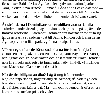
flesta utser Bahía de las Águilas i den sydvästra nationalparken
Jaragua eller Playa Rincón i Samaná. Båda är helt oexploaterade —
vill du ha vild, orörd skönhet är det dem du ska åka till. Vill du ha
vacker sand med all bekvämlighet runt knuten är Bávaro svaret.
Är stränderna i Dominikanska republiken gratis?
Ja, alla
stränder i landet är enligt lag allmänna och gratis att gå på, även de
framför resorterna. Däremot tillkommer ofta kostnader för att ta sig
till de avlägsna stränderna (båt till Saona, Rincón och Bahía de las
Águilas) samt en liten parkavgift i nationalparkerna.
Vilken region har de bästa stränderna för barnfamiljer?
Östkusten kring Bávaro och Punta Cana, samt Bayahibe i sydost,
har lugnast och grundast vatten och flest faciliteter. Playa Dorada i
norr är ett bekvämt, prisvärt familjealternativ. Undvik vågstränder
som Macao och Cabarete med små barn.
När är det billigast att åka?
Lågsäsong infaller under
regn-/orkanperioden, ungefär augusti–oktober, då både flyg och
boende är som billigast — men du tar en risk med vädret, särskilt för
de utflykter som kräver båt. Maj–juni och november är ofta en bra
kompromiss mellan pris och väder.