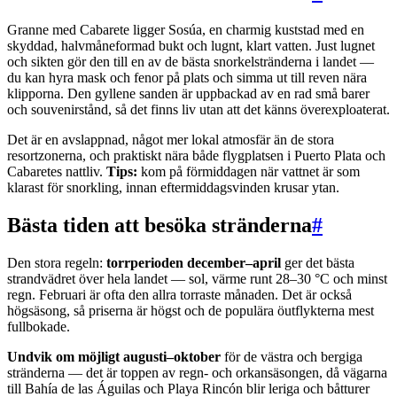
Granne med Cabarete ligger Sosúa, en charmig kuststad med en
skyddad, halvmåneformad bukt och lugnt, klart vatten. Just lugnet
och sikten gör den till en av de bästa snorkelstränderna i landet —
du kan hyra mask och fenor på plats och simma ut till reven nära
klipporna. Den gyllene sanden är uppbackad av en rad små barer
och souvenirstånd, så det finns liv utan att det känns överexploaterat.
Det är en avslappnad, något mer lokal atmosfär än de stora
resortzonerna, och praktiskt nära både flygplatsen i Puerto Plata och
Cabaretes nattliv.
Tips:
kom på förmiddagen när vattnet är som
klarast för snorkling, innan eftermiddagsvinden krusar ytan.
Bästa tiden att besöka stränderna
#
Den stora regeln:
torrperioden december–april
ger det bästa
strandvädret över hela landet — sol, värme runt 28–30 °C och minst
regn. Februari är ofta den allra torraste månaden. Det är också
högsäsong, så priserna är högst och de populära öutflykterna mest
fullbokade.
Undvik om möjligt augusti–oktober
för de västra och bergiga
stränderna — det är toppen av regn- och orkansäsongen, då vägarna
till Bahía de las Águilas och Playa Rincón blir leriga och båtturer