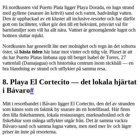
På nordkusten vid Puerto Plata ligger Playa Dorada, en lugn strand
med gyllene (snarare än kritvit) sand och varmt, badvänligt vatten.
Den är uppbackad av ett kluster all inclusive-resorter och har därför
gott om faciliteter, vilket gör den till ett bekvämt, prisvärt val för
barnfamiljer som vill ha allt nära. Vattnet är genomgående lugnt och
bottnen sluttar mjukt.
Nordkusten har generellt lite mer molnighet och regn än det soltorra
öster, så
bästa tiden
här lutar mot vinter och tidig vår. Pluset är att
du har Puerto Platas linbana upp till berget Isabel de Torres, 27
vattenfall (Damajagua) och historiska centrum inom räckhåll — en
bra blandning av strand och utflykter på samma resa.
8. Playa El Cortecito — det lokala hjärtat
i Bávaro
#
Mitt i resortbandet i Bávaro ligger El Cortecito, den del av stranden
som känns som en faktisk by snarare än en hotellfasad. Här finns
den lilla fiskehamnen, lokala restauranger, marknadsstånd och de
fiskebåtar som många utflykter utgår från. Det är samma vackra
Bávaro-sand och samma lugna vatten, men med mer liv och lägre
priser än inne på resorterna.