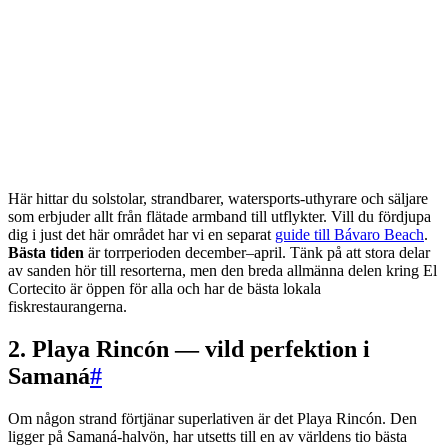
Här hittar du solstolar, strandbarer, watersports-uthyrare och säljare
som erbjuder allt från flätade armband till utflykter. Vill du fördjupa
dig i just det här området har vi en separat
guide till Bávaro Beach
.
Bästa tiden
är torrperioden december–april. Tänk på att stora delar
av sanden hör till resorterna, men den breda allmänna delen kring El
Cortecito är öppen för alla och har de bästa lokala
fiskrestaurangerna.
2. Playa Rincón — vild perfektion i
Samaná
#
Om någon strand förtjänar superlativen är det Playa Rincón. Den
ligger på Samaná-halvön, har utsetts till en av världens tio bästa