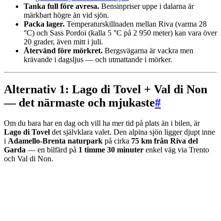
Tanka full före avresa.
Bensinpriser uppe i dalarna är
märkbart högre än vid sjön.
Packa lager.
Temperaturskillnaden mellan Riva (varma 28
°C) och Sass Pordoi (kalla 5 °C på 2 950 meter) kan vara över
20 grader, även mitt i juli.
Återvänd före mörkret.
Bergsvägarna är vackra men
krävande i dagsljus — och utmattande i mörker.
Alternativ 1: Lago di Tovel + Val di Non
— det närmaste och mjukaste
#
Om du bara har en dag och vill ha mer tid på plats än i bilen, är
Lago di Tovel
det självklara valet. Den alpina sjön ligger djupt inne
i
Adamello-Brenta naturpark
på cirka
75 km från Riva del
Garda
— en bilfärd på
1 timme 30 minuter
enkel väg via Trento
och Val di Non.