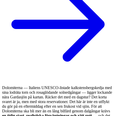
Dolomiterna — Italiens UNESCO-listade kalkstensbergskedja med
sina lodräta torn och rosaglödande solnedgångar — ligger lockande
nära Gardasjön på kartan. Räcker det med en dagstur? Det korta
svaret är ja, men med stora reservationer. Det här är inte en utflykt
du gör på en eftermiddag efter en sen frukost vid sjön. För att
Dolomiterna ska bli mer än en lång bilfärd genom dalgångar krävs
en tidig start, realistiska förväntningar och rätt rutt
— och det