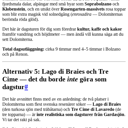
fjordsmala dalar, alpängar med små byar som
Soprabolzano
och
Klobenstein
, och en utsikt över
Rosengarten-massivets
rosa toppar
som blir extra magisk vid solnedgång (
enrosadira
— Dolomiternas
berömda röda glöd).
Det här är dagsturen för dig som föredrar
kultur, kaffe och kakor
framför vandring och höjdmeter — men ändå vill kunna säga att du
sett Dolomiterna.
Total dagsutläggning:
cirka 9 timmar med 4–5 timmar i Bolzano
och på Renon.
Alternativ 5: Lago di Braies och Tre
Cime — det du borde
inte
göra som
dagstur
#
Det här avsnittet finns med av en anledning: de två platser i
Dolomiterna som flest svenska resenärer söker —
Lago di Braies
(den turkosa sjön med träbåtarna) och
Tre Cime di Lavaredo
(de
tre topparna) — är
inte realistiska som dagsturer från Gardasjön
.
Vi tar det rakt på sak.