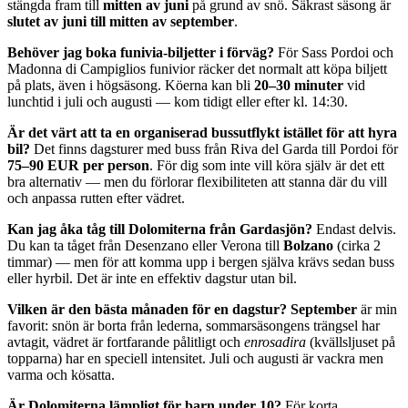
stängda fram till
mitten av juni
på grund av snö. Säkrast säsong är
slutet av juni till mitten av september
.
Behöver jag boka funivia-biljetter i förväg?
För Sass Pordoi och
Madonna di Campiglios funivior räcker det normalt att köpa biljett
på plats, även i högsäsong. Köerna kan bli
20–30 minuter
vid
lunchtid i juli och augusti — kom tidigt eller efter kl. 14:30.
Är det värt att ta en organiserad bussutflykt istället för att hyra
bil?
Det finns dagsturer med buss från Riva del Garda till Pordoi för
75–90 EUR per person
. För dig som inte vill köra själv är det ett
bra alternativ — men du förlorar flexibiliteten att stanna där du vill
och anpassa rutten efter vädret.
Kan jag åka tåg till Dolomiterna från Gardasjön?
Endast delvis.
Du kan ta tåget från Desenzano eller Verona till
Bolzano
(cirka 2
timmar) — men för att komma upp i bergen själva krävs sedan buss
eller hyrbil. Det är inte en effektiv dagstur utan bil.
Vilken är den bästa månaden för en dagstur?
September
är min
favorit: snön är borta från lederna, sommarsäsongens trängsel har
avtagit, vädret är fortfarande pålitligt och
enrosadira
(kvällsljuset på
topparna) har en speciell intensitet. Juli och augusti är vackra men
varma och kösatta.
Är Dolomiterna lämpligt för barn under 10?
För korta