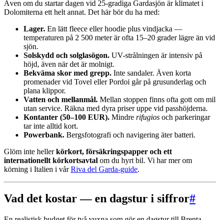
Även om du startar dagen vid 25-gradiga Gardasjön är klimatet i
Dolomiterna ett helt annat. Det här bör du ha med:
Lager.
En lätt fleece eller hoodie plus vindjacka —
temperaturen på 2 500 meter är ofta 15–20 grader lägre än vid
sjön.
Solskydd och solglasögon.
UV-strålningen är intensiv på
höjd, även när det är molnigt.
Bekväma skor med grepp.
Inte sandaler. Även korta
promenader vid Tovel eller Pordoi går på grusunderlag och
plana klippor.
Vatten och mellanmål.
Mellan stoppen finns ofta gott om mil
utan service. Räkna med dyra priser uppe vid passhöjderna.
Kontanter (50–100 EUR).
Mindre
rifugios
och parkeringar
tar inte alltid kort.
Powerbank.
Bergsfotografi och navigering äter batteri.
Glöm inte heller
körkort, försäkringspapper och ett
internationellt körkortsavtal
om du hyrt bil. Vi har mer om
körning i Italien i vår
Riva del Garda-guide
.
Vad det kostar — en dagstur i siffror
#
En realistisk budget för två vuxna som gör en dagstur till Brenta-