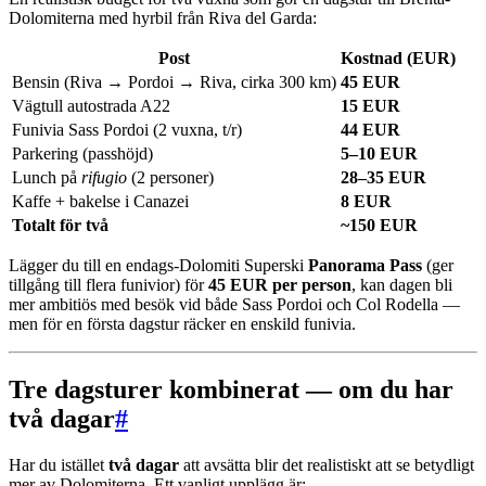
Dolomiterna med hyrbil från Riva del Garda:
Post
Kostnad (EUR)
Bensin (Riva → Pordoi → Riva, cirka 300 km)
45 EUR
Vägtull autostrada A22
15 EUR
Funivia Sass Pordoi (2 vuxna, t/r)
44 EUR
Parkering (passhöjd)
5–10 EUR
Lunch på
rifugio
(2 personer)
28–35 EUR
Kaffe + bakelse i Canazei
8 EUR
Totalt för två
~150 EUR
Lägger du till en endags-Dolomiti Superski
Panorama Pass
(ger
tillgång till flera funivior) för
45 EUR per person
, kan dagen bli
mer ambitiös med besök vid både Sass Pordoi och Col Rodella —
men för en första dagstur räcker en enskild funivia.
Tre dagsturer kombinerat — om du har
två dagar
#
Har du istället
två dagar
att avsätta blir det realistiskt att se betydligt
mer av Dolomiterna. Ett vanligt upplägg är: