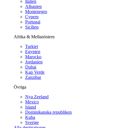
Italien
Albanien
Montenegro
Cypern
Portugal
Sicilien
Afrika & Mellanöstern
Turkiet
Egypten
Marocko
Jordanien
Dubai
Kap Verde
Zanzibar
Övriga
Nya Zeeland
Mexico
Island
Dominikanska republiken
Kuba
Sverige
Alla destinationer