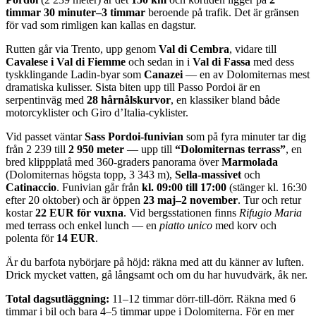
timmar 30 minuter–3 timmar
beroende på trafik. Det är gränsen
för vad som rimligen kan kallas en dagstur.
Rutten går via Trento, upp genom
Val di Cembra
, vidare till
Cavalese i Val di Fiemme
och sedan in i
Val di Fassa
med dess
tyskklingande Ladin-byar som
Canazei
— en av Dolomiternas mest
dramatiska kulisser. Sista biten upp till Passo Pordoi är en
serpentinväg med
28 hårnålskurvor
, en klassiker bland både
motorcyklister och Giro d’Italia-cyklister.
Vid passet väntar
Sass Pordoi-funivian
som på fyra minuter tar dig
från 2 239 till
2 950 meter
— upp till
“Dolomiternas terrass”
, en
bred klippplatå med 360-graders panorama över
Marmolada
(Dolomiternas högsta topp, 3 343 m),
Sella-massivet
och
Catinaccio
. Funivian går från
kl. 09:00 till 17:00
(stänger kl. 16:30
efter 20 oktober) och är öppen
23 maj–2 november
. Tur och retur
kostar
22 EUR för vuxna
. Vid bergsstationen finns
Rifugio Maria
med terrass och enkel lunch — en
piatto unico
med korv och
polenta för
14 EUR
.
Är du barfota nybörjare på höjd: räkna med att du känner av luften.
Drick mycket vatten, gå långsamt och om du har huvudvärk, åk ner.
Total dagsutläggning:
11–12 timmar dörr-till-dörr. Räkna med 6
timmar i bil och bara 4–5 timmar uppe i Dolomiterna. För en mer