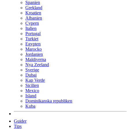
Spanien
Grekland
Kroatien
Albanien
Cypern
Italien
Portugal
Turkiet
Egypten
Marocko
Jordanien
Maldiverna
Nya Zeeland
Sverige
Dubai
Kap Verde
Sicilien
Mexico
Island
Dominikanska republiken
Kuba
Guider
Tips