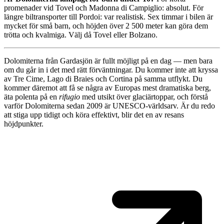
promenader vid Tovel och Madonna di Campiglio: absolut. För
längre biltransporter till Pordoi: var realistisk. Sex timmar i bilen är
mycket för små barn, och höjden över 2 500 meter kan göra dem
trötta och kvalmiga. Välj då Tovel eller Bolzano.
Dolomiterna från Gardasjön är fullt möjligt på en dag — men bara
om du går in i det med rätt förväntningar. Du kommer inte att kryssa
av Tre Cime, Lago di Braies och Cortina på samma utflykt. Du
kommer däremot att få se några av Europas mest dramatiska berg,
äta polenta på en
rifugio
med utsikt över glaciärtoppar, och förstå
varför Dolomiterna sedan 2009 är UNESCO-världsarv. Är du redo
att stiga upp tidigt och köra effektivt, blir det en av resans
höjdpunkter.