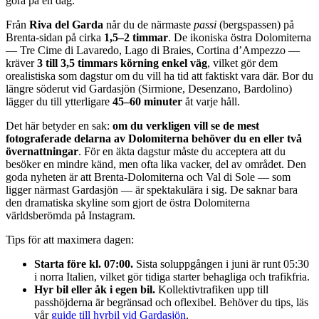
göra på en dag.
Från
Riva del Garda
når du de närmaste
passi
(bergspassen) på
Brenta-sidan på cirka
1,5–2 timmar
. De ikoniska östra Dolomiterna
— Tre Cime di Lavaredo, Lago di Braies, Cortina d’Ampezzo —
kräver
3 till 3,5 timmars körning enkel väg
, vilket gör dem
orealistiska som dagstur om du vill ha tid att faktiskt vara där. Bor du
längre söderut vid Gardasjön (Sirmione, Desenzano, Bardolino)
lägger du till ytterligare
45–60 minuter
åt varje håll.
Det här betyder en sak:
om du verkligen vill se de mest
fotograferade delarna av Dolomiterna behöver du en eller två
övernattningar
. För en äkta dagstur måste du acceptera att du
besöker en mindre känd, men ofta lika vacker, del av området. Den
goda nyheten är att Brenta-Dolomiterna och Val di Sole — som
ligger närmast Gardasjön — är spektakulära i sig. De saknar bara
den dramatiska skyline som gjort de östra Dolomiterna
världsberömda på Instagram.
Tips för att maximera dagen:
Starta före kl. 07:00.
Sista soluppgången i juni är runt 05:30
i norra Italien, vilket gör tidiga starter behagliga och trafikfria.
Hyr bil eller åk i egen bil.
Kollektivtrafiken upp till
passhöjderna är begränsad och oflexibel. Behöver du tips, läs
vår
guide till hyrbil vid Gardasjön
.