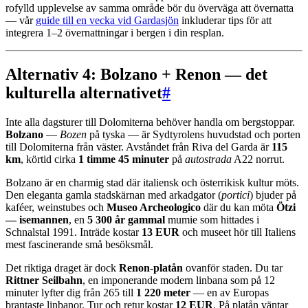
rofylld upplevelse av samma område bör du överväga att övernatta
— vår
guide till en vecka vid Gardasjön
inkluderar tips för att
integrera 1–2 övernattningar i bergen i din resplan.
Alternativ 4: Bolzano + Renon — det
kulturella alternativet
#
Inte alla dagsturer till Dolomiterna behöver handla om bergstoppar.
Bolzano
—
Bozen
på tyska — är Sydtyrolens huvudstad och porten
till Dolomiterna från väster. Avståndet från Riva del Garda är
115
km
, körtid cirka
1 timme 45 minuter
på
autostrada
A22 norrut.
Bolzano är en charmig stad där italiensk och österrikisk kultur möts.
Den eleganta gamla stadskärnan med arkadgator (
portici
) bjuder på
kaféer, weinstubes och
Museo Archeologico
där du kan möta
Ötzi
— isemannen
, en
5 300 år gammal
mumie som hittades i
Schnalstal 1991. Inträde kostar
13 EUR
och museet hör till Italiens
mest fascinerande små besöksmål.
Det riktiga draget är dock
Renon-platån
ovanför staden. Du tar
Rittner Seilbahn
, en imponerande modern linbana som på 12
minuter lyfter dig från 265 till
1 220 meter
— en av Europas
brantaste linbanor. Tur och retur kostar
12 EUR
. På platån väntar