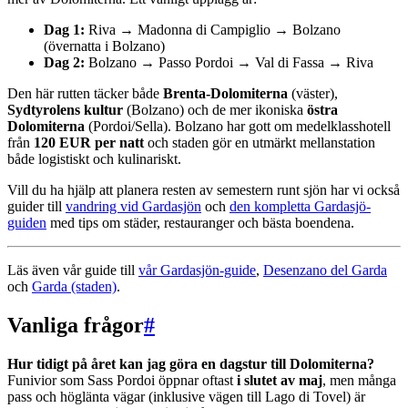
Dag 1:
Riva → Madonna di Campiglio → Bolzano
(övernatta i Bolzano)
Dag 2:
Bolzano → Passo Pordoi → Val di Fassa → Riva
Den här rutten täcker både
Brenta-Dolomiterna
(väster),
Sydtyrolens kultur
(Bolzano) och de mer ikoniska
östra
Dolomiterna
(Pordoi/Sella). Bolzano har gott om medelklasshotell
från
120 EUR per natt
och staden gör en utmärkt mellanstation
både logistiskt och kulinariskt.
Vill du ha hjälp att planera resten av semestern runt sjön har vi också
guider till
vandring vid Gardasjön
och
den kompletta Gardasjö-
guiden
med tips om städer, restauranger och bästa boendena.
Läs även vår guide till
vår Gardasjön-guide
,
Desenzano del Garda
och
Garda (staden)
.
Vanliga frågor
#
Hur tidigt på året kan jag göra en dagstur till Dolomiterna?
Funivior som Sass Pordoi öppnar oftast
i slutet av maj
, men många
pass och höglänta vägar (inklusive vägen till Lago di Tovel) är