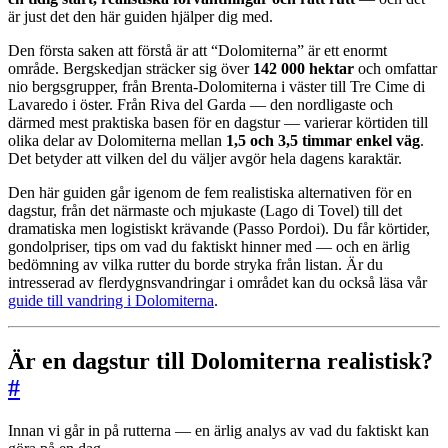
är just det den här guiden hjälper dig med.
Den första saken att förstå är att “Dolomiterna” är ett enormt
område. Bergskedjan sträcker sig över
142 000 hektar
och omfattar
nio bergsgrupper, från Brenta-Dolomiterna i väster till Tre Cime di
Lavaredo i öster. Från Riva del Garda — den nordligaste och
därmed mest praktiska basen för en dagstur — varierar körtiden till
olika delar av Dolomiterna mellan
1,5 och 3,5 timmar enkel väg
.
Det betyder att vilken del du väljer avgör hela dagens karaktär.
Den här guiden går igenom de fem realistiska alternativen för en
dagstur, från det närmaste och mjukaste (Lago di Tovel) till det
dramatiska men logistiskt krävande (Passo Pordoi). Du får körtider,
gondolpriser, tips om vad du faktiskt hinner med — och en ärlig
bedömning av vilka rutter du borde stryka från listan. Är du
intresserad av flerdygnsvandringar i området kan du också läsa vår
guide till vandring i Dolomiterna
.
Är en dagstur till Dolomiterna realistisk?
#
Innan vi går in på rutterna — en ärlig analys av vad du faktiskt kan