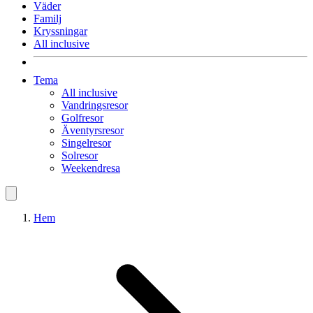
Väder
Familj
Kryssningar
All inclusive
Tema
All inclusive
Vandringsresor
Golfresor
Äventyrsresor
Singelresor
Solresor
Weekendresa
Hem