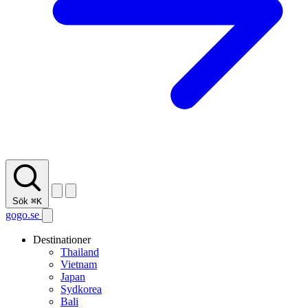
Sök
⌘K
gogo.se
Destinationer
Thailand
Vietnam
Japan
Sydkorea
Bali