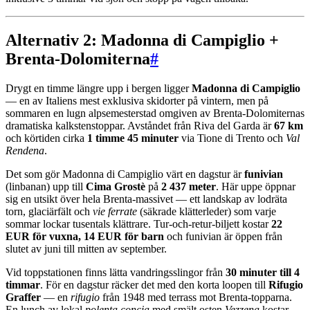
Alternativ 2: Madonna di Campiglio +
Brenta-Dolomiterna
#
Drygt en timme längre upp i bergen ligger
Madonna di Campiglio
— en av Italiens mest exklusiva skidorter på vintern, men på
sommaren en lugn alpsemesterstad omgiven av Brenta-Dolomiternas
dramatiska kalkstenstoppar. Avståndet från Riva del Garda är
67 km
och körtiden cirka
1 timme 45 minuter
via Tione di Trento och
Val
Rendena
.
Det som gör Madonna di Campiglio värt en dagstur är
funivian
(linbanan) upp till
Cima Grostè
på
2 437 meter
. Här uppe öppnar
sig en utsikt över hela Brenta-massivet — ett landskap av lodräta
torn, glaciärfält och
vie ferrate
(säkrade klätterleder) som varje
sommar lockar tusentals klättrare. Tur-och-retur-biljett kostar
22
EUR för vuxna, 14 EUR för barn
och funivian är öppen från
slutet av juni till mitten av september.
Vid toppstationen finns lätta vandringsslingor från
30 minuter till 4
timmar
. För en dagstur räcker det med den korta loopen till
Rifugio
Graffer
— en
rifugio
från 1948 med terrass mot Brenta-topparna.
En lunch av lokal
polenta concia
med smält osten
Vezzena
kostar