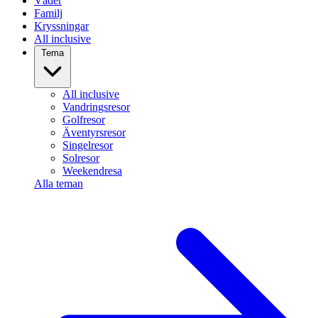
Väder
Familj
Kryssningar
All inclusive
Tema
All inclusive
Vandringsresor
Golfresor
Äventyrsresor
Singelresor
Solresor
Weekendresa
Alla teman