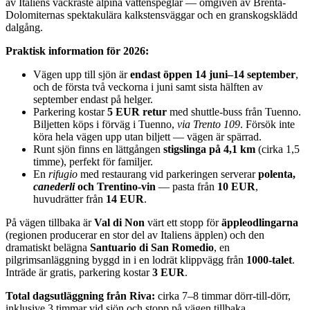
av Italiens vackraste alpina vattenspeglar — omgiven av Brenta-
Dolomiternas spektakulära kalkstensväggar och en granskogsklädd
dalgång.
Praktisk information för 2026:
Vägen upp till sjön är
endast öppen 14 juni–14 september
,
och de första två veckorna i juni samt sista hälften av
september endast på helger.
Parkering kostar
5 EUR retur
med shuttle-buss från Tuenno.
Biljetten köps i förväg i Tuenno,
via Trento 109
. Försök inte
köra hela vägen upp utan biljett — vägen är spärrad.
Runt sjön finns en lättgången
stigslinga på 4,1 km
(cirka 1,5
timme), perfekt för familjer.
En
rifugio
med restaurang vid parkeringen serverar
polenta,
canederli
och Trentino-vin
— pasta från
10 EUR
,
huvudrätter från
14 EUR
.
På vägen tillbaka är
Val di Non
värt ett stopp för
äppleodlingarna
(regionen producerar en stor del av Italiens äpplen) och den
dramatiskt belägna
Santuario di San Romedio
, en
pilgrimsanläggning byggd in i en lodrät klippvägg från
1000-talet
.
Inträde är gratis, parkering kostar
3 EUR
.
Total dagsutläggning från Riva:
cirka 7–8 timmar dörr-till-dörr,
inklusive 3 timmar vid sjön och stopp på vägen tillbaka.