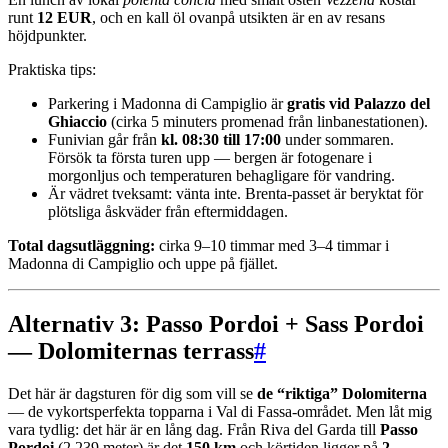
runt
12 EUR
, och en kall öl ovanpå utsikten är en av resans
höjdpunkter.
Praktiska tips:
Parkering i Madonna di Campiglio är
gratis vid Palazzo del
Ghiaccio
(cirka 5 minuters promenad från linbanestationen).
Funivian går från
kl. 08:30 till 17:00
under sommaren.
Försök ta första turen upp — bergen är fotogenare i
morgonljus och temperaturen behagligare för vandring.
Är vädret tveksamt: vänta inte. Brenta-passet är beryktat för
plötsliga åskväder från eftermiddagen.
Total dagsutläggning:
cirka 9–10 timmar med 3–4 timmar i
Madonna di Campiglio och uppe på fjället.
Alternativ 3: Passo Pordoi + Sass Pordoi
— Dolomiternas terrass
#
Det här är dagsturen för dig som vill se
de “riktiga” Dolomiterna
— de vykortsperfekta topparna i Val di Fassa-området. Men låt mig
vara tydlig: det här är en lång dag. Från Riva del Garda till
Passo
Pordoi
(2 239 meter) är det
150 km
och körtiden ligger på
2