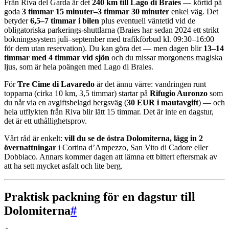
Från Riva del Garda är det
240 km till Lago di Braies
— körtid på
goda
3 timmar 15 minuter–3 timmar 30 minuter
enkel väg. Det
betyder
6,5–7 timmar i bilen
plus eventuell väntetid vid de
obligatoriska parkerings-shuttlarna (Braies har sedan 2024 ett strikt
bokningssystem juli–september med trafikförbud kl. 09:30–16:00
för dem utan reservation). Du kan göra det — men dagen blir
13–14
timmar med 4 timmar vid sjön
och du missar morgonens magiska
ljus, som är hela poängen med Lago di Braies.
För
Tre Cime di Lavaredo
är det ännu värre: vandringen runt
topparna (cirka 10 km, 3,5 timmar) startar på
Rifugio Auronzo
som
du når via en avgiftsbelagd bergsväg (
30 EUR i mautavgift
) — och
hela utflykten från Riva blir lätt 15 timmar. Det är inte en dagstur,
det är ett uthållighetsprov.
Vårt råd är enkelt:
vill du se de östra Dolomiterna, lägg in 2
övernattningar
i Cortina d’Ampezzo, San Vito di Cadore eller
Dobbiaco. Annars kommer dagen att lämna ett bittert eftersmak av
att ha sett mycket asfalt och lite berg.
Praktisk packning för en dagstur till
Dolomiterna
#