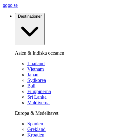
gogo.se
Destinationer
Asien & Indiska oceanen
Thailand
Vietnam
Japan
Sydkorea
Bali
Filippinerna
Sri Lanka
Maldiverna
Europa & Medelhavet
Spanien
Grekland
Kroatien